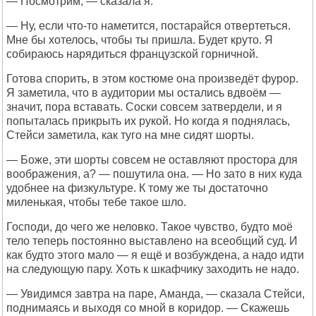
— Посмотрим, — сказала я.
— Ну, если что-то наметится, постарайся отвертеться.
Мне бы хотелось, чтобы ты пришла. Будет круто. Я
собираюсь нарядиться французской горничной.
Готова спорить, в этом костюме она произведёт фурор.
Я заметила, что в аудитории мы остались вдвоём —
значит, пора вставать. Соски совсем затвердели, и я
попыталась прикрыть их рукой. Но когда я поднялась,
Стейси заметила, как туго на мне сидят шорты.
— Боже, эти шорты совсем не оставляют простора для
воображения, а? — пошутила она. — Но зато в них куда
удобнее на физкультуре. К тому же ты достаточно
миленькая, чтобы тебе такое шло.
Господи, до чего же неловко. Такое чувство, будто моё
тело теперь постоянно выставлено на всеобщий суд. И
как будто этого мало — я ещё и возбуждена, а надо идти
на следующую пару. Хоть к шкафчику заходить не надо.
— Увидимся завтра на паре, Аманда, — сказала Стейси,
поднимаясь и выходя со мной в коридор. — Скажешь