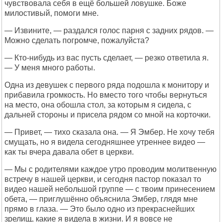
чувствовала себя в ещё большей ловушке. Боже
милостивый, помоги мне.
— Извините, — раздался голос парня с задних рядов. —
Можно сделать погромче, пожалуйста?
— Кто-нибудь из вас пусть сделает, — резко ответила я.
— У меня много работы.
Одна из девушек с первого ряда подошла к монитору и
прибавила громкость. Но вместо того чтобы вернуться
на место, она обошла стол, за которым я сидела, с
дальней стороны и присела рядом со мной на корточки.
— Привет, — тихо сказала она. — Я Эмбер. Не хочу тебя
смущать, но я видела сегодняшнее утреннее видео —
как ты вчера давала обет в церкви.
— Мы с родителями каждое утро проводим молитвенную
встречу в нашей церкви, и сегодня пастор показал то
видео нашей небольшой группе — с твоим принесением
обета, — приглушённо объяснила Эмбер, глядя мне
прямо в глаза. — Это было одно из прекраснейших
зрелищ, какие я видела в жизни. И я вовсе не