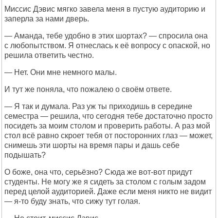
Миссис Дэвис мягко завела меня в пустую аудиторию и
заперла за нами дверь.
— Аманда, тебе удобно в этих шортах? — спросила она
с любопытством. Я отнеслась к её вопросу с опаской, но
решила ответить честно.
— Нет. Они мне немного малы.
И тут же поняла, что пожалею о своём ответе.
— Я так и думала. Раз уж ты приходишь в середине
семестра — решила, что сегодня тебе достаточно просто
посидеть за моим столом и проверить работы. А раз мой
стол всё равно скроет тебя от посторонних глаз — может,
снимешь эти шорты на время пары и дашь себе
подышать?
О боже, она что, серьёзно? Сюда же вот-вот придут
студенты. Не могу же я сидеть за столом с голым задом
перед целой аудиторией. Даже если меня никто не видит
— я-то буду знать, что сижу тут голая.