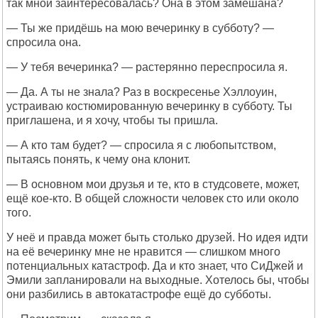
так мной заинтересовалась? Она в этом замешана?
— Ты же придёшь на мою вечеринку в субботу? —
спросила она.
— У тебя вечеринка? — растерянно переспросила я.
— Да. А ты не знала? Раз в воскресенье Хэллоуин,
устраиваю костюмированную вечеринку в субботу. Ты
приглашена, и я хочу, чтобы ты пришла.
— А кто там будет? — спросила я с любопытством,
пытаясь понять, к чему она клонит.
— В основном мои друзья и те, кто в студсовете, может,
ещё кое-кто. В общей сложности человек сто или около
того.
У неё и правда может быть столько друзей. Но идея идти
на её вечеринку мне не нравится — слишком много
потенциальных катастроф. Да и кто знает, что СиДжей и
Эмили запланировали на выходные. Хотелось бы, чтобы
они разбились в автокатастрофе ещё до субботы.