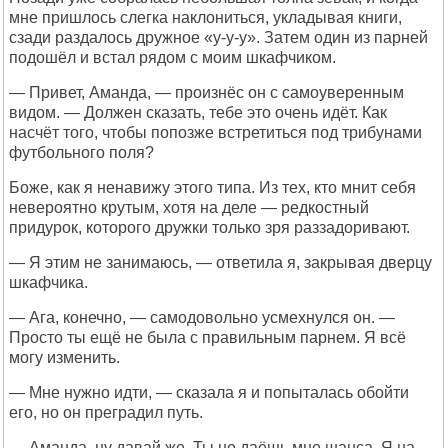
мне пришлось слегка наклониться, укладывая книги,
сзади раздалось дружное «у-у-у». Затем один из парней
подошёл и встал рядом с моим шкафчиком.
— Привет, Аманда, — произнёс он с самоуверенным
видом. — Должен сказать, тебе это очень идёт. Как
насчёт того, чтобы попозже встретиться под трибунами
футбольного поля?
Боже, как я ненавижу этого типа. Из тех, кто мнит себя
невероятно крутым, хотя на деле — редкостный
придурок, которого дружки только зря раззадоривают.
— Я этим не занимаюсь, — ответила я, закрывая дверцу
шкафчика.
— Ага, конечно, — самодовольно усмехнулся он. —
Просто ты ещё не была с правильным парнем. Я всё
могу изменить.
— Мне нужно идти, — сказала я и попыталась обойти
его, но он преградил путь.
— Аманда, ну давай же. Ты не даёшь мне шанса. Я на