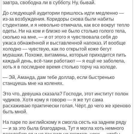
завтра, свободна ли в субботу. Ну, бывай.
До следующей аудитории пришлось идти медленно —
из-за возбуждения. Коридоры снова были набиты
студентами, и я невольно отмечала, как все вокруг тепло
одеты. Ни на ком и близко не было столько голого тела,
сколько на мне, — и от этого я чувствовала себя до
ужаса обнажённой и выставленной напоказ. И вообще
холодно — чувствую, как по открытой коже бегут
мурашки. Похоже, витамины, которые приходится пить
каждый день, всё-таки работают — я ещё не заболела,
хоть я в последнее время столько торчу на холоде.
— Эй, Аманда, дам тебе доллар, если быстренько
станцуешь мне на коленях.
Это что, девушка сказала? Господи, этот институт полон
чудиков. Хотя кому я говорю — я же тут сама
расхаживаю практически голая. Чёрт, до чего же хреново
быть мной.
На паре по английскому я смогла сесть на заднем ряду
— и за это была благодарна. Тут я могла хоть немного