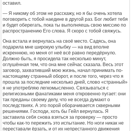
оставил.
— Я никому об этом не расскажу, но я бы очень хотела
поговорить с тобой наедине в другой раз. Бог любит тебя
и будет оберегать, пока ты выполняешь свою миссию по
распространению Его слова. Я скоро с тобой свяжусь.
Она встала и вернулась на своё место. Садясь, она
подарила мне широкую улыбку — на вид вполне
искреннюю, но меня от неё всё равно передёрнуло.
Должно быть, я просидела так несколько минут,
оглушённая тем, что она мне сейчас сказала. Весь этот
заговор, захвативший мою жизнь, начал принимать по-
настоящему странный оборот, и после того, через что я
прошла за последние несколько дней, слово «странный»
я не употребляю легкомысленно. Связываться с
религиозными фанатиками меня откровенно пугает: они
так преданы своему делу, что не всегда думают о
последствиях. А это порой оборачивается скверными
решениями. Господи, хоть бы Гейл вернулась. Я
заставила себя снова взяться за проверку — просто
чтобы как-то пережить это испытание. Но ноги никак не
переставали ёрзать, и от их непрестанного движения