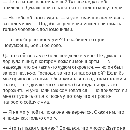
— Чего ты так переживаешь? Тут все ведут себя
прилично. Думаю, они справятся несколько минут одни.
— Не тебе об этом судить, — я уже отчаянно цеплялась
за соломинку. — Подобные решения может принимать
только человек с полномочиями.
— Ты вообще в своём уме? Её кабинет по пути.
Подумаешь, большое дело.
Да это сейчас самое большое дело в мире. Не думая, я
дёрнула ящик, в котором лежали мои шорты, — в
надежде, что он каким-то чудом откроется, — но он был
заперт наглухо. Господи, за что ты так со мной? Если бы
мне пришлось сейчас обнаружить, что под этим столом я
голая, — не думаю, что я смогла бы когда-нибудь это
пережить. Я уже начинаю сомневаться — не придётся ли
мне отпустить отца в тюрьму, потому что я просто-
напросто сойду с ума.
— Я не могу пойти, пока она не вернётся. Скажи им, что
я приду, как только смогу.
— Что ты такая упрямая? Боишься, что миссис Дэвис на