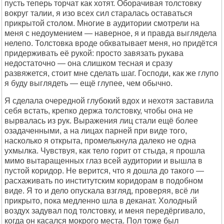
пусть теперь торчат как хотят. Оборачивая толстовку
вокруг талии, я изо всех сил старалась оставаться
прикрытой столом. Многие в аудитории смотрели на
меня с недоумением — наверное, я и правда выглядела
нелепо. Толстовка вроде обхватывает меня, но придётся
придерживать её рукой: просто завязать рукава
недостаточно — она слишком тесная и сразу
развяжется, стоит мне сделать шаг. Господи, как же глупо
я буду выглядеть — ещё глупее, чем обычно.
Я сделала очередной глубокий вдох и нехотя заставила
себя встать, крепко держа толстовку, чтобы она не
вырвалась из рук. Выражения лиц стали ещё более
озадаченными, а на лицах парней при виде того,
насколько я открыта, промелькнула далеко не одна
ухмылка. Чувствуя, как тело горит от стыда, я прошла
мимо вытаращенных глаз всей аудитории и вышла в
пустой коридор. Не верится, что я дошла до такого —
расхаживать по институтским коридорам в подобном
виде. Я то и дело опускала взгляд, проверяя, всё ли
прикрыто, пока медленно шла в деканат. Холодный
воздух задувал под толстовку, и меня передёргивало,
когда он касался мокрого места. Пол тоже был