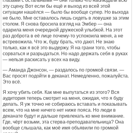
глазами с остальными — они только что наблюдали всю
эту сцену. Вот если бы ещё и выход из всей этой
ситуации нашёлся — было бы вообще супер. Но выхода
не было. Мне оставалось лишь сидеть в ловушке за этим
столом. Я снова бросила взгляд на Эмбер — она
одарила меня очередной дружеской улыбкой. На этот
раз доброта в её лице почему-то успокоила меня, а не
встревожила. Что ж, буду брать, что дают. Не знаю
только, как я всё это выдержу. Я на грани того, чтобы
сорваться и разрыдаться. Но надо держать себя в руках
— нельзя раскисать у всех на виду.
— Аманда Джонсон, — раздалось по громкой связи. —
Вас просят подойти в деканат. Немедленно, пожалуйста.
Это всё.
Я хочу убить себя. Как мне выпутаться из этого? Вся
аудитория теперь смотрит на меня, ожидая, что я буду
делать. Я уж точно не собираюсь вставать и показывать
всем, что на мне ничего нет ниже пояса. Но люди в
деканате будут и дальше привлекать ко мне внимание.
Где, чёрт возьми, эта стерва-преподавательница? Она
вообще слышала, как моё имя объявили по громкой