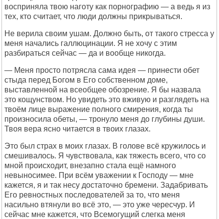
восприняла твою наготу как порнографию — а ведь я из
тех, кто считает, что люди должны прикрываться.
Не верила своим ушам. Должно быть, от такого стресса у
меня начались галлюцинации. Я не хочу с этим
разбираться сейчас — да и вообще никогда.
— Меня просто потрясла сама идея — принести обет
стыда перед Богом в Его собственном доме,
выставленной на всеобщее обозрение. Я бы назвала
это кощунством. Но увидеть это вживую и разглядеть на
твоём лице выражение полного смирения, когда ты
произносила обеты, — тронуло меня до глубины души.
Твоя вера ясно читается в твоих глазах.
Это был страх в моих глазах. В голове всё кружилось и
смешивалось. Я чувствовала, как тяжесть всего, что со
мной происходит, внезапно стала ещё намного
невыносимее. При всём уважении к Господу — мне
кажется, я и так несу достаточно бремени. Задабривать
Его ревностных последователей за то, что меня
насильно втянули во всё это, — это уже чересчур. И
сейчас мне кажется, что Всемогущий слегка меня