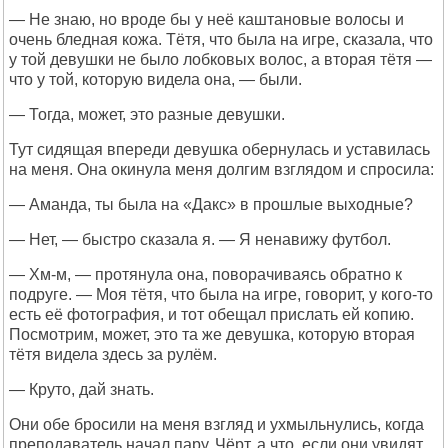
— Не знаю, но вроде бы у неё каштановые волосы и
очень бледная кожа. Тётя, что была на игре, сказала, что
у той девушки не было лобковых волос, а вторая тётя —
что у той, которую видела она, — были.
— Тогда, может, это разные девушки.
Тут сидящая впереди девушка обернулась и уставилась
на меня. Она окинула меня долгим взглядом и спросила:
— Аманда, ты была на «Дакс» в прошлые выходные?
— Нет, — быстро сказала я. — Я ненавижу футбол.
— Хм-м, — протянула она, поворачиваясь обратно к
подруге. — Моя тётя, что была на игре, говорит, у кого-то
есть её фотография, и тот обещал прислать ей копию.
Посмотрим, может, это та же девушка, которую вторая
тётя видела здесь за рулём.
— Круто, дай знать.
Они обе бросили на меня взгляд и ухмыльнулись, когда
преподаватель начал пару. Чёрт, а что, если они увидят