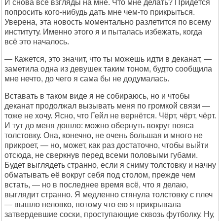
И снова все взгляды на мне. Что мне делать? Придётся
попросить кого-нибудь дать мне чем-то прикрыться.
Уверена, эта новость моментально разлетится по всему
институту. Именно этого я и пыталась избежать, когда
всё это началось.
— Кажется, это значит, что ты можешь идти в деканат, —
заметила одна из девушек таким тоном, будто сообщила
мне нечто, до чего я сама бы не додумалась.
Вставать в таком виде я не собираюсь, но и чтобы
деканат продолжал вызывать меня по громкой связи —
тоже не хочу. Ясно, что Гейл не вернётся. Чёрт, чёрт, чёрт.
И тут до меня дошло: можно обернуть вокруг пояса
толстовку. Она, конечно, не очень большая и много не
прикроет, — но, может, как раз достаточно, чтобы выйти
отсюда, не сверкнув перед всеми половыми губами.
Будет выглядеть странно, если я сниму толстовку и начну
обматывать её вокруг себя под столом, прежде чем
встать, — но в последнее время всё, что я делаю,
выглядит странно. Я медленно стянула толстовку с плеч
— вышло неловко, потому что ею я прикрывала
затвердевшие соски, проступающие сквозь футболку. Ну,