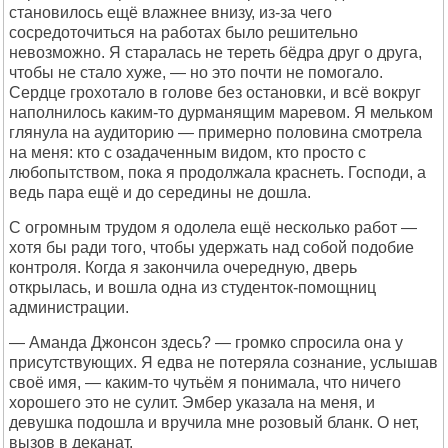
становилось ещё влажнее внизу, из-за чего
сосредоточиться на работах было решительно
невозможно. Я старалась не тереть бёдра друг о друга,
чтобы не стало хуже, — но это почти не помогало.
Сердце грохотало в голове без остановки, и всё вокруг
наполнилось каким-то дурманящим маревом. Я мельком
глянула на аудиторию — примерно половина смотрела
на меня: кто с озадаченным видом, кто просто с
любопытством, пока я продолжала краснеть. Господи, а
ведь пара ещё и до середины не дошла.
С огромным трудом я одолела ещё несколько работ —
хотя бы ради того, чтобы удержать над собой подобие
контроля. Когда я закончила очередную, дверь
открылась, и вошла одна из студенток-помощниц
администрации.
— Аманда Джонсон здесь? — громко спросила она у
присутствующих. Я едва не потеряла сознание, услышав
своё имя, — каким-то чутьём я понимала, что ничего
хорошего это не сулит. Эмбер указала на меня, и
девушка подошла и вручила мне розовый бланк. О нет,
вызов в деканат.