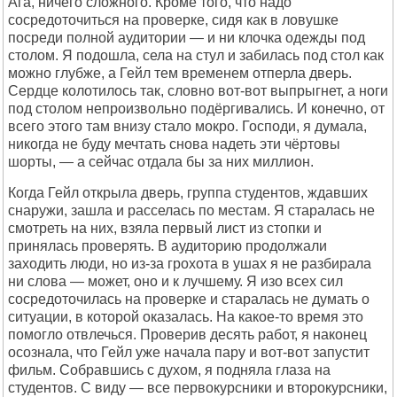
Ага, ничего сложного. Кроме того, что надо
сосредоточиться на проверке, сидя как в ловушке
посреди полной аудитории — и ни клочка одежды под
столом. Я подошла, села на стул и забилась под стол как
можно глубже, а Гейл тем временем отперла дверь.
Сердце колотилось так, словно вот-вот выпрыгнет, а ноги
под столом непроизвольно подёргивались. И конечно, от
всего этого там внизу стало мокро. Господи, я думала,
никогда не буду мечтать снова надеть эти чёртовы
шорты, — а сейчас отдала бы за них миллион.
Когда Гейл открыла дверь, группа студентов, ждавших
снаружи, зашла и расселась по местам. Я старалась не
смотреть на них, взяла первый лист из стопки и
принялась проверять. В аудиторию продолжали
заходить люди, но из-за грохота в ушах я не разбирала
ни слова — может, оно и к лучшему. Я изо всех сил
сосредоточилась на проверке и старалась не думать о
ситуации, в которой оказалась. На какое-то время это
помогло отвлечься. Проверив десять работ, я наконец
осознала, что Гейл уже начала пару и вот-вот запустит
фильм. Собравшись с духом, я подняла глаза на
студентов. С виду — все первокурсники и второкурсники,