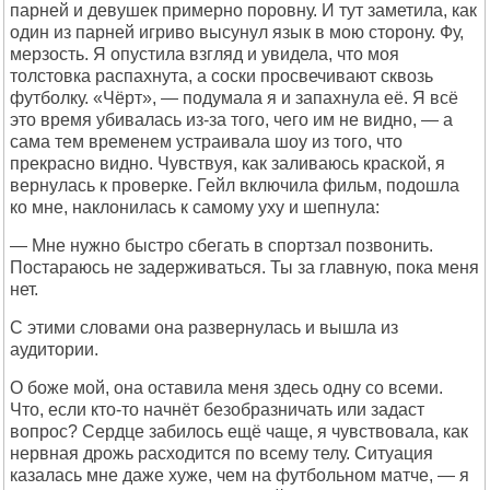
парней и девушек примерно поровну. И тут заметила, как
один из парней игриво высунул язык в мою сторону. Фу,
мерзость. Я опустила взгляд и увидела, что моя
толстовка распахнута, а соски просвечивают сквозь
футболку. «Чёрт», — подумала я и запахнула её. Я всё
это время убивалась из-за того, чего им не видно, — а
сама тем временем устраивала шоу из того, что
прекрасно видно. Чувствуя, как заливаюсь краской, я
вернулась к проверке. Гейл включила фильм, подошла
ко мне, наклонилась к самому уху и шепнула:
— Мне нужно быстро сбегать в спортзал позвонить.
Постараюсь не задерживаться. Ты за главную, пока меня
нет.
С этими словами она развернулась и вышла из
аудитории.
О боже мой, она оставила меня здесь одну со всеми.
Что, если кто-то начнёт безобразничать или задаст
вопрос? Сердце забилось ещё чаще, я чувствовала, как
нервная дрожь расходится по всему телу. Ситуация
казалась мне даже хуже, чем на футбольном матче, — я