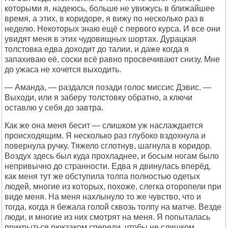
которыми я, надеюсь, больше не увижусь в ближайшее
время, а этих, в коридоре, я вижу по несколько раз в
неделю. Некоторых знаю ещё с первого курса. И все они
увидят меня в этих чудовищных шортах. Дурацкая
толстовка едва доходит до талии, и даже когда я
запахиваю её, соски всё равно просвечивают снизу. Мне
до ужаса не хочется выходить.
— Аманда, — раздался позади голос миссис Дэвис. —
Выходи, или я заберу толстовку обратно, а ключи
оставлю у себя до завтра.
Как же она меня бесит — слишком уж наслаждается
происходящим. Я несколько раз глубоко вздохнула и
повернула ручку. Тяжело сглотнув, шагнула в коридор.
Воздух здесь был куда прохладнее, и босым ногам было
непривычно до странности. Едва я двинулась вперёд,
как меня тут же обступила толпа полностью одетых
людей, многие из которых, похоже, слегка оторопели при
виде меня. На меня нахлынуло то же чувство, что и
тогда, когда я бежала голой сквозь толпу на матче. Везде
люди, и многие из них смотрят на меня. Я попыталась
прикрыться рюкзаком спереди, чтобы не слишком