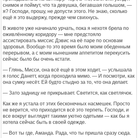
снимок и поймут, что та девушка, бегавшая голышом, —
я? Господи, прошу, не допусти этого. Не знаю, сколько
ещё я это выдержу, прежде чем свихнусь.
В животе уже начинало урчать, пока я нехотя брела по
оживлённому коридору — мне предстояло
ассистировать миссис Дэвис на её паре по основам
здоровья. Вообще-то это время было моим обеденным
перерывом, а с моим нынешним аппетитом перекусить
сейчас было бы очень кстати.
— Глянь, Мисси, она всё ещё в этом ходит, — услышала
я голос Данетт, когда проходила мимо. — И посмотри, как
она сумку несёт. Ей будто стыдно за то, что она делает.
— Зато задницу не прикрывает. Светится, как светлячок.
Как же я устала от этих бесконечных насмешек. Просто
не верится, что приходится всё это терпеть. Господи, и
все вокруг выглядят такими уютно одетыми — как бы я
хотела сейчас быть в своей одежде.
— Вот ты где, Аманда. Рада, что ты пришла сразу сюда.