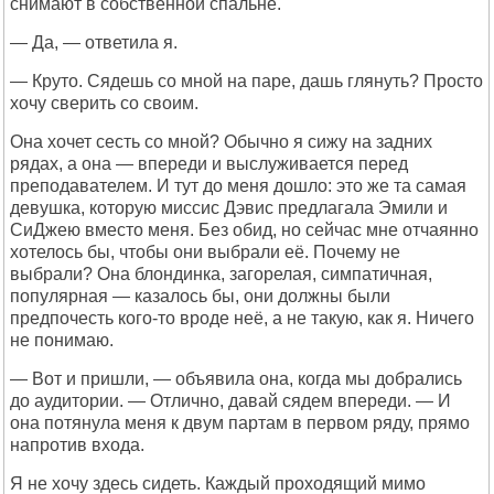
снимают в собственной спальне.
— Да, — ответила я.
— Круто. Сядешь со мной на паре, дашь глянуть? Просто
хочу сверить со своим.
Она хочет сесть со мной? Обычно я сижу на задних
рядах, а она — впереди и выслуживается перед
преподавателем. И тут до меня дошло: это же та самая
девушка, которую миссис Дэвис предлагала Эмили и
СиДжею вместо меня. Без обид, но сейчас мне отчаянно
хотелось бы, чтобы они выбрали её. Почему не
выбрали? Она блондинка, загорелая, симпатичная,
популярная — казалось бы, они должны были
предпочесть кого-то вроде неё, а не такую, как я. Ничего
не понимаю.
— Вот и пришли, — объявила она, когда мы добрались
до аудитории. — Отлично, давай сядем впереди. — И
она потянула меня к двум партам в первом ряду, прямо
напротив входа.
Я не хочу здесь сидеть. Каждый проходящий мимо