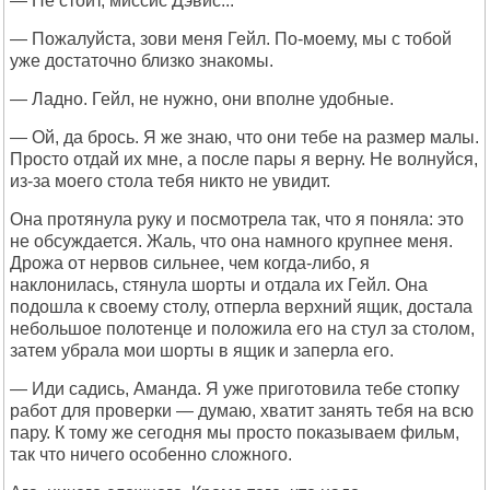
— Не стоит, миссис Дэвис...
— Пожалуйста, зови меня Гейл. По-моему, мы с тобой
уже достаточно близко знакомы.
— Ладно. Гейл, не нужно, они вполне удобные.
— Ой, да брось. Я же знаю, что они тебе на размер малы.
Просто отдай их мне, а после пары я верну. Не волнуйся,
из-за моего стола тебя никто не увидит.
Она протянула руку и посмотрела так, что я поняла: это
не обсуждается. Жаль, что она намного крупнее меня.
Дрожа от нервов сильнее, чем когда-либо, я
наклонилась, стянула шорты и отдала их Гейл. Она
подошла к своему столу, отперла верхний ящик, достала
небольшое полотенце и положила его на стул за столом,
затем убрала мои шорты в ящик и заперла его.
— Иди садись, Аманда. Я уже приготовила тебе стопку
работ для проверки — думаю, хватит занять тебя на всю
пару. К тому же сегодня мы просто показываем фильм,
так что ничего особенно сложного.