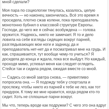
мной сделали?
Моя пара по социологии тянулась, казалось, целую
вечность — но наконец закончилась. Всё это время я
просидела, плотно сжав колени, пока преподаватель
монотонно бубнил о классовой структуре Европы.
Господи, до чего же я сейчас возбуждена — голова
кружится. Надеюсь, никто не замечает. Я то и дело
ловила на себе взгляды сидящих вокруг парней,
разглядывающих мои ноги и задницу, да и
преподаватель нет-нет да и посматривал мне на грудь. И
как, спрашивается, тут вообще чему-то учиться? Я
досидела до конца и ждала, пока все выйдут. Но каждый,
проходя мимо, успевал меня как следует оглядеть.
Стейси так и сидела рядом, ожидая вместе со мной.
— Садись со мной завтра снова, — приветливо
попросила она. — Я подожду тебя у спортзала и
прослежу, чтобы никто из парней к тебе не лез, как тот
придурок. К тому же мне нравится, когда рядом кто-то
сидит. Хоть не сплошные парни вокруг.
Мы что, теперь вроде как подружки? С чего это она вдруг