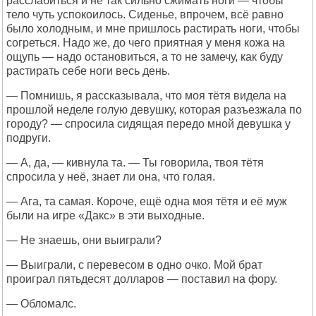
расслабиться и не так сильно сжимать ноги — чтобы
тело чуть успокоилось. Сиденье, впрочем, всё равно
было холодным, и мне пришлось растирать ноги, чтобы
согреться. Надо же, до чего приятная у меня кожа на
ощупь — надо остановиться, а то не замечу, как буду
растирать себе ноги весь день.
— Помнишь, я рассказывала, что моя тётя видела на
прошлой неделе голую девушку, которая разъезжала по
городу? — спросила сидящая передо мной девушка у
подруги.
— А, да, — кивнула та. — Ты говорила, твоя тётя
спросила у неё, знает ли она, что голая.
— Ага, та самая. Короче, ещё одна моя тётя и её муж
были на игре «Дакс» в эти выходные.
— Не знаешь, они выиграли?
— Выиграли, с перевесом в одно очко. Мой брат
проиграл пятьдесят долларов — поставил на фору.
— Обломалс.