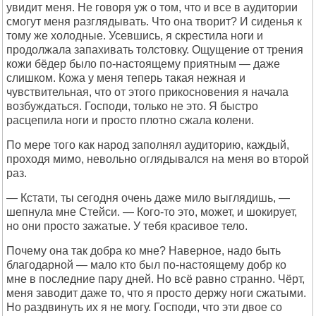
увидит меня. Не говоря уж о том, что и все в аудитории
смогут меня разглядывать. Что она творит? И сиденья к
тому же холодные. Усевшись, я скрестила ноги и
продолжала запахивать толстовку. Ощущение от трения
кожи бёдер было по-настоящему приятным — даже
слишком. Кожа у меня теперь такая нежная и
чувствительная, что от этого прикосновения я начала
возбуждаться. Господи, только не это. Я быстро
расцепила ноги и просто плотно сжала колени.
По мере того как народ заполнял аудиторию, каждый,
проходя мимо, невольно оглядывался на меня во второй
раз.
— Кстати, ты сегодня очень даже мило выглядишь, —
шепнула мне Стейси. — Кого-то это, может, и шокирует,
но они просто зажатые. У тебя красивое тело.
Почему она так добра ко мне? Наверное, надо быть
благодарной — мало кто был по-настоящему добр ко
мне в последние пару дней. Но всё равно странно. Чёрт,
меня заводит даже то, что я просто держу ноги сжатыми.
Но раздвинуть их я не могу. Господи, что эти двое со