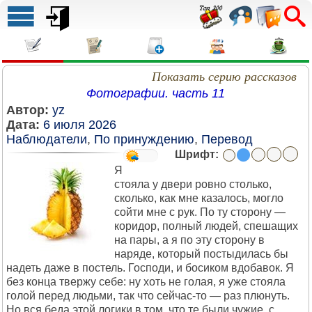
Показать серию рассказов
Фотографии. часть 11
Автор:
yz
Дата:
6 июля 2026
Наблюдатели
,
По принуждению
,
Перевод
Шрифт:
Я
стояла у двери ровно столько,
сколько, как мне казалось, могло
сойти мне с рук. По ту сторону —
коридор, полный людей, спешащих
на пары, а я по эту сторону в
наряде, который постыдилась бы
надеть даже в постель. Господи, и босиком вдобавок. Я
без конца твержу себе: ну хоть не голая, я уже стояла
голой перед людьми, так что сейчас-то — раз плюнуть.
Но вся беда этой логики в том, что те были чужие, с