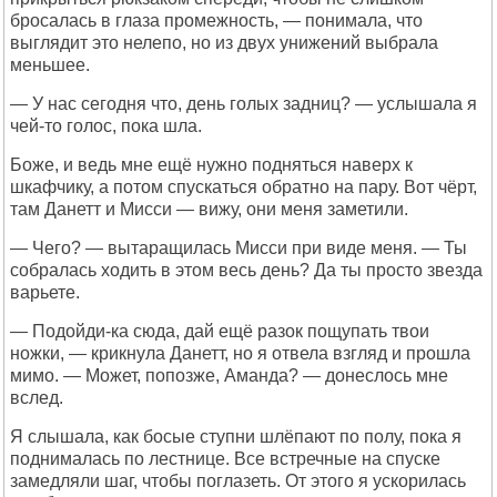
бросалась в глаза промежность, — понимала, что
выглядит это нелепо, но из двух унижений выбрала
меньшее.
— У нас сегодня что, день голых задниц? — услышала я
чей-то голос, пока шла.
Боже, и ведь мне ещё нужно подняться наверх к
шкафчику, а потом спускаться обратно на пару. Вот чёрт,
там Данетт и Мисси — вижу, они меня заметили.
— Чего? — вытаращилась Мисси при виде меня. — Ты
собралась ходить в этом весь день? Да ты просто звезда
варьете.
— Подойди-ка сюда, дай ещё разок пощупать твои
ножки, — крикнула Данетт, но я отвела взгляд и прошла
мимо. — Может, попозже, Аманда? — донеслось мне
вслед.
Я слышала, как босые ступни шлёпают по полу, пока я
поднималась по лестнице. Все встречные на спуске
замедляли шаг, чтобы поглазеть. От этого я ускорилась