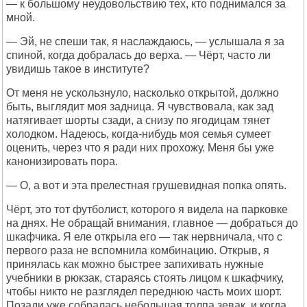
— к большому неудовольствию тех, кто поднимался за
мной.
— Эй, не спеши так, я наслаждаюсь, — услышала я за
спиной, когда добралась до верха. — Чёрт, часто ли
увидишь такое в институте?
От меня не ускользнуло, насколько открытой, должно
быть, выглядит моя задница. Я чувствовала, как зад
натягивает шорты сзади, а снизу по ягодицам тянет
холодком. Надеюсь, когда-нибудь моя семья сумеет
оценить, через что я ради них прохожу. Меня бы уже
канонизировать пора.
— О, а вот и эта прелестная грушевидная попка опять.
Чёрт, это тот футболист, которого я видела на парковке
на днях. Не обращай внимания, главное — добраться до
шкафчика. Я еле открыла его — так нервничала, что с
первого раза не вспомнила комбинацию. Открыв, я
принялась как можно быстрее запихивать нужные
учебники в рюкзак, стараясь стоять лицом к шкафчику,
чтобы никто не разглядел переднюю часть моих шорт.
Позади уже собралась небольшая толпа зевак, и когда