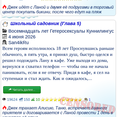
Джек идёт с Ланой и двумя её подругами в торговый
центр покупать бикини
,
после чего едут на пляж
Школьный садовник (Глава 5)
Восемнадцать лет
Гетеросексуалы
Куннилингус
4 июня 2026
San4ikRu
Всем героям исполнилось 18 лет Проснувшись раньше
обычного, в пять утра, я принял душ, быстро оделся и
решил подождать Лану в кафе. Уже выходя из дома,
вернулся и схватил телефон — чтобы она не начала
паниковать, если я не отвечу. Придя в кафе, я сел на
ступеньки и стал ждать. Как и ожидалось,...
Читать далее...
19624
150
10
1
Джек трахает Алисию
,
Таню
,
встречает давнего
приятеля и договаривается с Ланой провести 1 день в