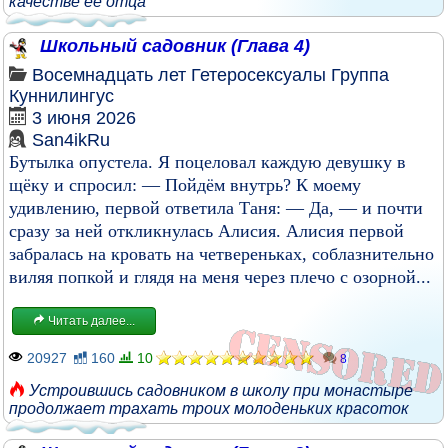
качестве её отца
Школьный садовник (Глава 4)
Восемнадцать лет
Гетеросексуалы
Группа
Куннилингус
3 июня 2026
San4ikRu
Бутылка опустела. Я поцеловал каждую девушку в
щёку и спросил: — Пойдём внутрь? К моему
удивлению, первой ответила Таня: — Да, — и почти
сразу за ней откликнулась Алисия. Алисия первой
забралась на кровать на четвереньках, соблазнительно
виляя попкой и глядя на меня через плечо с озорной...
Читать далее...
20927
160
10
8
Устроившись садовником в школу при монастыре
продолжает трахать троих молоденьких красоток