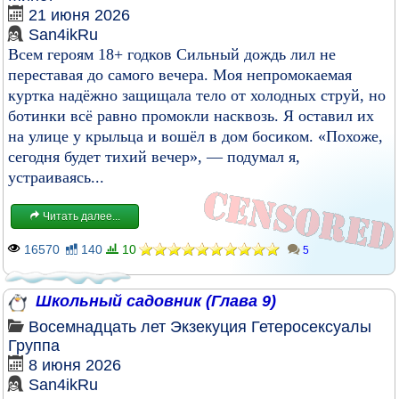
21 июня 2026
San4ikRu
Всем героям 18+ годков Сильный дождь лил не
переставая до самого вечера. Моя непромокаемая
куртка надёжно защищала тело от холодных струй, но
ботинки всё равно промокли насквозь. Я оставил их
на улице у крыльца и вошёл в дом босиком. «Похоже,
сегодня будет тихий вечер», — подумал я,
устраиваясь...
Читать далее...
16570
140
10
5
Школьный садовник (Глава 9)
Восемнадцать лет
Экзекуция
Гетеросексуалы
Группа
8 июня 2026
San4ikRu