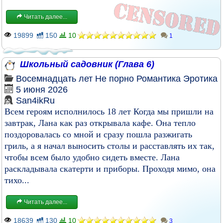
Читать далее...
19899
150
10
1
Школьный садовник (Глава 6)
Восемнадцать лет
Не порно
Романтика
Эротика
5 июня 2026
San4ikRu
Всем героям исполнилось 18 лет Когда мы пришли на
завтрак, Лана как раз открывала кафе. Она тепло
поздоровалась со мной и сразу пошла разжигать
гриль, а я начал выносить столы и расставлять их так,
чтобы всем было удобно сидеть вместе. Лана
раскладывала скатерти и приборы. Проходя мимо, она
тихо...
Читать далее...
18639
130
10
3