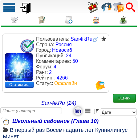
Пользователь:
San4ikRu
Страна:
Россия
Город:
Новосиб
Публикаций:
24
Комментариев:
50
Форум:
4
Ранг:
2
Рейтинг:
4266
Статус:
Оффлайн
Статистика
Оценки
San4ikRu (24)
Школьный садовник (Глава 10)
В первый раз
Восемнадцать лет
Куннилингус
Минет