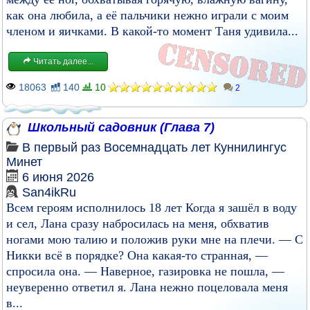
как она любила, а её пальчики нежно играли с моим
членом и яичками. В какой-то момент Таня удивила...
Читать далее...
18063
140
10
2
Школьный садовник (Глава 7)
В первый раз
Восемнадцать лет
Куннилингус
Минет
6 июня 2026
San4ikRu
Всем героям исполнилось 18 лет Когда я зашёл в воду
и сел, Лана сразу набросилась на меня, обхватив
ногами мою талию и положив руки мне на плечи. — С
Никки всё в порядке? Она какая-то странная, —
спросила она. — Наверное, газировка не пошла, —
неуверенно ответил я. Лана нежно поцеловала меня
в...