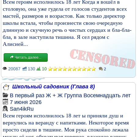
Всем героям исполнилось 18 лет Когда я вошёл в
столовую, она уже гудела от голосов студентов всех
мастей, размеров и возрастов. Как только директор
школы встала, чтобы произнести свою очередную
длинную и скучную речь о чистых сердцах и бла-бла-
бла, в зале наступила тишина. Я сел рядом с
Алисией...
Читать далее...
20087
130
10
2
Школьный садовник (Глава 8)
В первый раз
Ж + Ж
Группа
Восемнадцать лет
7 июня 2026
San4ikRu
Всем героям исполнилось 18 лет ы приняли душ и
вернулись на веранду с напитками. Некоторое время
просто сидели в тишине. Моя рука спокойно лежала
между её ног, обхватывая горячую, влажную вагину,