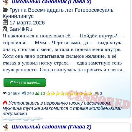
Школьный садовник (Глава 3)
Группа
Восемнадцать лет
Гетеросексуалы
Куннилингус
17 марта 2026
San4ikRu
Я наклонился и поцеловал её. — Пойдём внутрь? —
спросил я. — Ммм... Чёрт возьми, да! — выдохнула
она и, сползая с меня, встала и повела меня внутрь.
Хотя она явно испытывала сильное желание, в её
глазах я уловил нотку страха — едва заметную тень
неуверенности. Она откинулась на кровать и слегка...
Читать далее...
34669
240
10
3
Устроившись в церковную школу садовником
,
мужчина тут же знакомится с тремя молоденькими
девушками
Школьный садовник (Глава 2)