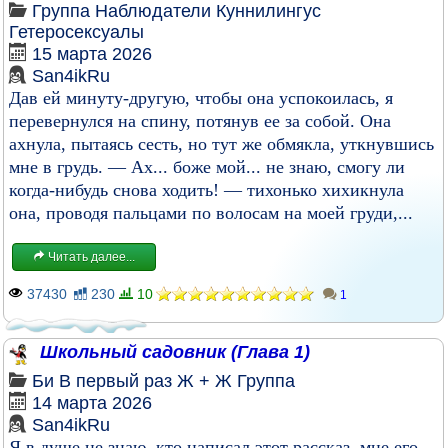
Группа
Наблюдатели
Куннилингус
Гетеросексуалы
15 марта 2026
San4ikRu
Дав ей минуту-другую, чтобы она успокоилась, я
перевернулся на спину, потянув ее за собой. Она
ахнула, пытаясь сесть, но тут же обмякла, уткнувшись
мне в грудь. — Ах... боже мой... не знаю, смогу ли
когда-нибудь снова ходить! — тихонько хихикнула
она, проводя пальцами по волосам на моей груди,...
Читать далее...
37430
230
10
1
Школьный садовник (Глава 1)
Би
В первый раз
Ж + Ж
Группа
14 марта 2026
San4ikRu
Я в душе не знаю, кто написал этот рассказ, мне его