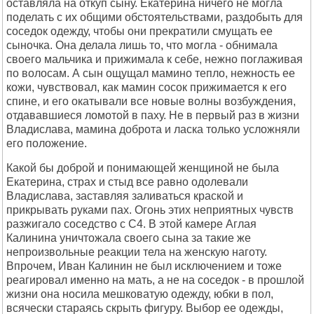
оставляла на откуп сыну. Екатерина ничего не могла
поделать с их общими обстоятельствами, раздобыть для
соседок одежду, чтобы они прекратили смущать ее
сыночка. Она делала лишь то, что могла - обнимала
своего мальчика и прижимала к себе, нежно поглаживая
по волосам. А сын ощущал мамино тепло, нежность ее
кожи, чувствовал, как мамин сосок прижимается к его
спине, и его окатывали все новые волны возбуждения,
отдававшиеся ломотой в паху. Не в первый раз в жизни
Владислава, мамина доброта и ласка только усложняли
его положение.
Какой бы доброй и понимающей женщиной не была
Екатерина, страх и стыд все равно одолевали
Владислава, заставляя заливаться краской и
прикрывать руками пах. Огонь этих неприятных чувств
разжигало соседство с C4. В этой камере Аглая
Калинина уничтожала своего сына за такие же
непроизвольные реакции тела на женскую наготу.
Впрочем, Иван Калинин не был исключением и тоже
реагировал именно на мать, а не на соседок - в прошлой
жизни она носила мешковатую одежду, юбки в пол,
всячески стараясь скрыть фигуру. Выбор ее одежды,