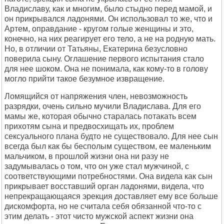
Владиславу, как и многим, было стыдно перед мамой, и
он прикрывался ладонями. Он использовал то же, что и
Артем, оправдание - кругом голые женщины и это,
конечно, на них реагирует его тело, а не на родную мать.
Но, в отличии от Татьяны, Екатерина безусловно
поверила сыну. Оглашение первого испытания стало
для нее шоком. Она не понимала, как кому-то в голову
могло прийти такое безумное извращение.
Ломящийся от напряжения член, невозможность
разрядки, очень сильно мучили Владислава. Для его
мамы же, которая обычно старалась потакать всем
прихотям сына и предвосхищать их, проблем
сексуального плана будто не существовало. Для нее сын
всегда был как бы бесполым существом, ее маленьким
мальчиком, в прошлой жизни она ни разу не
задумывалась о том, что он уже стал мужчиной, с
соответствующими потребностями. Она видела как сын
прикрывает восставший орган ладонями, видела, что
непрекращающаяся эрекция доставляет ему все больше
дискомфорта, но не считала себя обязанной что-то с
этим делать - этот чисто мужской аспект жизни она