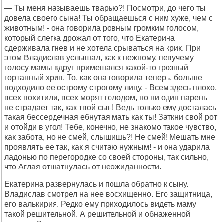
— Ты меня называешь тварью?! Посмотри, до чего ты
довела своего сына! Ты обращаешься с ним хуже, чем с
животным! - она говорила ровным громким голосом,
который слегка дрожал от того, что Екатерина
сдерживала гнев и не хотела срываться на крик. При
этом Владислав услышал, как к нежному, певучему
голосу мамы вдруг примешался какой-то грозный
гортанный хрип. То, как она говорила теперь, больше
подходило ее острому строгому лицу. - Всем здесь плохо,
всех похитили, всех морят голодом, но ни один парень
не страдает так, как твой сын! Ведь только ему досталась
такая бессердечная ебнутая мать как ты! Заткни свой рот
и отойди в угол! Тебе, конечно, не знакомо такое чувство,
как забота, но не смей, слышишь?! Не смей! Мешать мне
проявлять ее так, как я считаю нужным! - и она ударила
ладонью по перегородке со своей стороны, так сильно,
что Аглая отшатнулась от неожиданности.
Екатерина развернулась и пошла обратно к сыну.
Владислав смотрел на нее восхищенно. Его защитница,
его валькирия. Редко ему приходилось видеть маму
такой решительной. А решительной и обнаженной