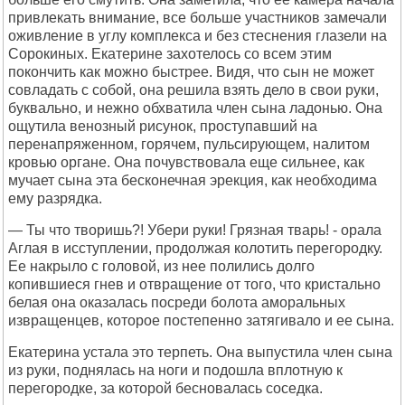
привлекать внимание, все больше участников замечали
оживление в углу комплекса и без стеснения глазели на
Сорокиных. Екатерине захотелось со всем этим
покончить как можно быстрее. Видя, что сын не может
совладать с собой, она решила взять дело в свои руки,
буквально, и нежно обхватила член сына ладонью. Она
ощутила венозный рисунок, проступавший на
перенапряженном, горячем, пульсирующем, налитом
кровью органе. Она почувствовала еще сильнее, как
мучает сына эта бесконечная эрекция, как необходима
ему разрядка.
— Ты что творишь?! Убери руки! Грязная тварь! - орала
Аглая в исступлении, продолжая колотить перегородку.
Ее накрыло с головой, из нее полились долго
копившиеся гнев и отвращение от того, что кристально
белая она оказалась посреди болота аморальных
извращенцев, которое постепенно затягивало и ее сына.
Екатерина устала это терпеть. Она выпустила член сына
из руки, поднялась на ноги и подошла вплотную к
перегородке, за которой бесновалась соседка.