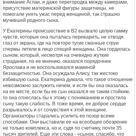
внимание Аглаи, и даже перегородка между камерами,
присутствие материнской фигуры защитницы, не
помогали унять ужас перед женщиной, так страшно
мучившей родного сына.
У Екатерины происшествие в B2 вызвало целую гамму
чувств, которые она пыталась переварить, не отводя
глаз от экрана, где на повторе тугие смачные струи
спермы летели в лицо спящей женщины. Она гордилась
сыном, который, несмотря на очевидно жуткие
страдания, по ее мнению, оказался порядочнее
Ярослава и не воспользовался маминой
беззащитностью. Она осуждала Алису, так жестоко
избившую сына. Екатерина думала, что такое отношение
невозможно заслужить ничем, и если бы она оказалась
на ее месте, если бы ее сын оказался не таким стойким,
то она отнеслась бы к этому с пониманием и простила
сыну такую слабость. В тоже время, ее доброе сердце
разрывалось и от сочувствия к этой женщине.
Организаторы старались усилить ее позор всеми
способами. Они выставили ее на всеобщее обозрение
не только комплекса, но и, судя по счетчику, почти 35
тысяч зрителей. Еще эти слова - «сынок, спасибо, что