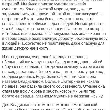
ветреной. Им было приятно чувствовать себя
существами более высокой морали, они даже не
задумывались, что причиной такой внешне кажущейся
ветрености Екатерины была самая что ни на есть
светлая, непоколебимая вера в людей. Несмотря на то,
что ей неоднократно пользовались, а потом, по потере
интереса, выбрасывали за ненужностью, она сохраняла
в своем сердце безграничную доброту, бесконечную веру
в людей и абсолютно не практичную, даже опасную для
жизни детскую наивность.
И вот однажды, очередной кандидат в принцы,
обещавший шикарную свадьбу и даже подаривший ей
обручальное кольцо, прежде чем исчезнуть из ее жизни
навсегда, оставил ей кое-что на память - растущего под
сердцем ребенка. Роды были сложными. Сына она
назвала Владиславом. Больше Екатерина не искала
принцев, она растила своего собственного. Отныне она
отдавала всю любовь и заботу, которыми было так
богато ее сердце, главному мужчине в ее жизни - сыну.
Для Владислава в этом тесном коконе материнской
ласки не было ничего хорошего. Сам он об этом не знал,