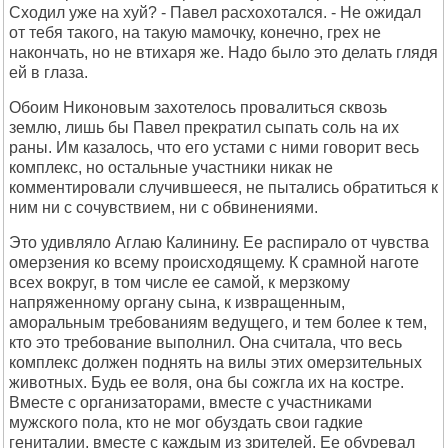
Сходил уже на хуй? - Павел расхохотался. - Не ожидал
от тебя такого, на такую мамочку, конечно, грех не
накончать, но не втихаря же. Надо было это делать глядя
ей в глаза.
Обоим Никоновым захотелось провалиться сквозь
землю, лишь бы Павел прекратил сыпать соль на их
раны. Им казалось, что его устами с ними говорит весь
комплекс, но остальные участники никак не
комментировали случившееся, не пытались обратиться к
ним ни с сочувствием, ни с обвинениями.
Это удивляло Аглаю Калинину. Ее распирало от чувства
омерзения ко всему происходящему. К срамной наготе
всех вокруг, в том числе ее самой, к мерзкому
напряженному органу сына, к извращенным,
аморальным требованиям ведущего, и тем более к тем,
кто это требование выполнил. Она считала, что весь
комплекс должен поднять на вилы этих омерзительных
животных. Будь ее воля, она бы сожгла их на костре.
Вместе с организаторами, вместе с участниками
мужского пола, кто не мог обуздать свои гадкие
гениталии, вместе с каждым из зрителей. Ее обуревал