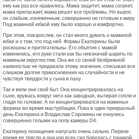
ему как раз все нравилось. Мама защитит, мама согреет,
мама приласкает, мама решит все проблемы. Но вырос
он слабым, изнеженным, совершенно не готовым к миру.
Под маминой юбкой ему было хорошо и комфортно.
При этом, повзрослев, он стал много думать о маминой
юбке и о том, что под ней. Формы Екатерины были
роскошны и притягательны. Его объятия с мамой
изменились, его руки стали как бы невзначай шарить по
маминым округлостям. Она же со своей безбрежной
наивностью не придавала этому значения, списывая все
слишком долгие прикосновения на случайности и не
чувствуя твердости у сына в паху.
Так и вели они свой быт. Она концентрировалась на
сыне, кружась вокруг него как заводная, вытирая сопли и
гладя по головке. А он концентрировался на маминых
формах во время мастурбации. Пока в один прекрасный
день Екатерина и Владислав Сорокины не очнулись
совершенно голыми на полу камеры D4.
Екатерину похищение напугало очень сильно. Первое
время ее трясло и она изо всех сил боролась с паникой.