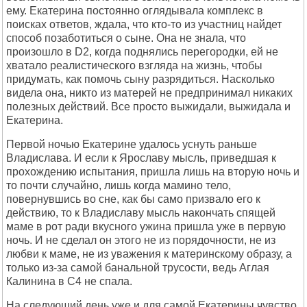
ему. Екатерина постоянно оглядывала комплекс в
поисках ответов, ждала, что кто-то из участниц найдет
способ позаботиться о сыне. Она не знала, что
произошло в D2, когда поднялись перегородки, ей не
хватало реалистического взгляда на жизнь, чтобы
придумать, как помочь сыну разрядиться. Насколько
видела она, никто из матерей не предпринимал никаких
полезных действий. Все просто выжидали, выжидала и
Екатерина.
Первой ночью Екатерине удалось уснуть раньше
Владислава. И если к Ярославу мысль, приведшая к
прохождению испытания, пришла лишь на вторую ночь и
то почти случайно, лишь когда мамино тело,
повернувшись во сне, как бы само призвало его к
действию, то к Владиславу мысль накончать спящей
маме в рот ради вкусного ужина пришла уже в первую
ночь. И не сделал он этого не из порядочности, не из
любви к маме, не из уважения к материнскому образу, а
только из-за самой банальной трусости, ведь Аглая
Калинина в C4 не спала.
На следующий день уже и для самой Екатерины чувство