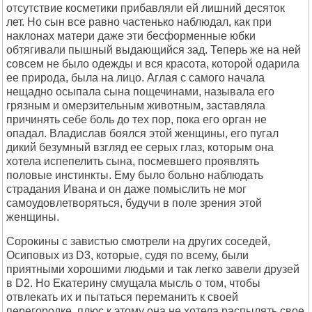
отсутствие косметики прибавляли ей лишний десяток
лет. Но сын все равно частенько наблюдал, как при
наклонах матери даже эти бесформенные юбки
обтягивали пышный выдающийся зад. Теперь же на ней
совсем не было одежды и вся красота, которой одарила
ее природа, была на лицо. Аглая с самого начала
нещадно осыпала сына пощечинами, называла его
грязным и омерзительным животным, заставляла
причинять себе боль до тех пор, пока его орган не
опадал. Владислав боялся этой женщины, его пугал
дикий безумный взгляд ее серых глаз, которым она
хотела испепелить сына, посмевшего проявлять
половые инстинкты. Ему было больно наблюдать
страдания Ивана и он даже помыслить не мог
самоудовлетворяться, будучи в поле зрения этой
женщины.
Сорокины с завистью смотрели на других соседей,
Осиповых из D3, которые, судя по всему, были
приятными хорошими людьми и так легко завели друзей
в D2. Но Екатерину смущала мысль о том, чтобы
отвлекать их и пытаться переманить к своей
перегородке, плюс к этому она не хотела распылять свое