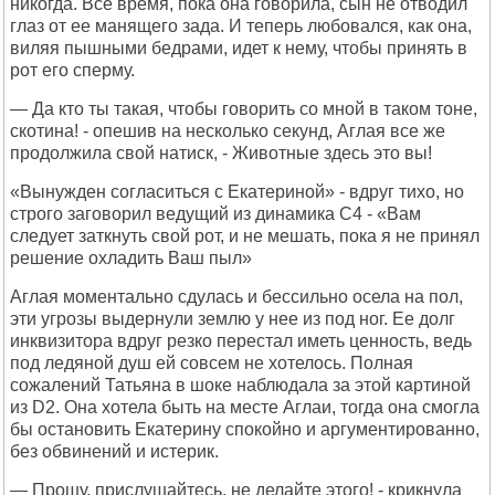
никогда. Все время, пока она говорила, сын не отводил
глаз от ее манящего зада. И теперь любовался, как она,
виляя пышными бедрами, идет к нему, чтобы принять в
рот его сперму.
— Да кто ты такая, чтобы говорить со мной в таком тоне,
скотина! - опешив на несколько секунд, Аглая все же
продолжила свой натиск, - Животные здесь это вы!
«Вынужден согласиться с Екатериной» - вдруг тихо, но
строго заговорил ведущий из динамика C4 - «Вам
следует заткнуть свой рот, и не мешать, пока я не принял
решение охладить Ваш пыл»
Аглая моментально сдулась и бессильно осела на пол,
эти угрозы выдернули землю у нее из под ног. Ее долг
инквизитора вдруг резко перестал иметь ценность, ведь
под ледяной душ ей совсем не хотелось. Полная
сожалений Татьяна в шоке наблюдала за этой картиной
из D2. Она хотела быть на месте Аглаи, тогда она смогла
бы остановить Екатерину спокойно и аргументированно,
без обвинений и истерик.
— Прошу, прислушайтесь, не делайте этого! - крикнула