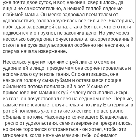
уже почти двое суток, и вот, наконец, свершилось, да
еще и не самостоятельно, а нежной теплой ладонью
любимой мамы. Он мелко задрожал всем телом от
удовольствия, голова кружилась все сильнее. Екатерина,
наблюдая за реакцией сына, стала бояться, что его ноги
подкосятся и он рухнет, не закончив дело. Но уже через
несколько секунд она почувствовала, как эрегированный
ствол в ее руке запульсировал особенно интенсивно, и
сперма начала извержение.
Несколько упругих горячих струй липкого семени
ударили ей в лицо, прежде чем она сориентировалась и
вспомнила о сути испытания. Спохватившись, она
накрыла головку сына губами и оставшаяся порция
обильного потока полилась ей в рот. У сына от
прикосновения маминых губ к члену посыпались искры
из глаз, он почувствовал себя на седьмом небе. Первые,
самые интенсивные, струи стекали по лицу Екатерины, в
рот ей полились уже не такие хлесткие, но все равно
обильные потоки. Наконец-то кончившего Владислава
трясло от удовольствия, семяизвержение прекратилось,
но он не торопился отстраняться - он хотел, чтобы эти
мгновения, когда нежные мамины губы обнимают