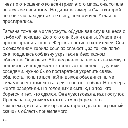
гнев по отношению ко всей грязи этого мира, она хотела
выжечь ее напалмом. Но дальше камеры C4, в которой
не повезло находиться ее сыну, полномочия Аглаи не
простирались.
Татьяна тоже не могла уснуть, обдумывая случившееся с
глубокой печалью. До этого они были едины. Участники
против организаторов. Жертвы против похитителей. Она
с сожалением корила себя за слабость, за то, как легко
она поддалась соблазну укрыться в безопасном
обществе Осиповых. Ей следовало наплевать на мелкую
неприязнь и продолжить строить отношения с другими
соседями, нужно было постараться укрепить связь,
общность, попытаться найти выход объединенными
силами всего комплекса, действовать сообща. Но теперь
жертв разделили. На голодных и сытых, на тех, кто
борется и тех, кто сдался. Она чувствовала, как поступок
Ярослава надломил что-то в атмосфере всего
комплекса, испытание организаторов сделало огромный
скачок в область приемлемого.
***