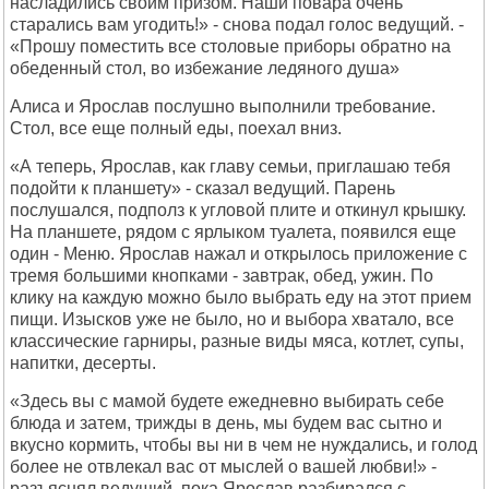
насладились своим призом. Наши повара очень
старались вам угодить!» - снова подал голос ведущий. -
«Прошу поместить все столовые приборы обратно на
обеденный стол, во избежание ледяного душа»
Алиса и Ярослав послушно выполнили требование.
Стол, все еще полный еды, поехал вниз.
«А теперь, Ярослав, как главу семьи, приглашаю тебя
подойти к планшету» - сказал ведущий. Парень
послушался, подполз к угловой плите и откинул крышку.
На планшете, рядом с ярлыком туалета, появился еще
один - Меню. Ярослав нажал и открылось приложение с
тремя большими кнопками - завтрак, обед, ужин. По
клику на каждую можно было выбрать еду на этот прием
пищи. Изысков уже не было, но и выбора хватало, все
классические гарниры, разные виды мяса, котлет, супы,
напитки, десерты.
«Здесь вы с мамой будете ежедневно выбирать себе
блюда и затем, трижды в день, мы будем вас сытно и
вкусно кормить, чтобы вы ни в чем не нуждались, и голод
более не отвлекал вас от мыслей о вашей любви!» -
разъяснял ведущий, пока Ярослав разбирался с