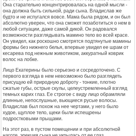
Она старательно концентрировалась на одной мысли -
она должна быть сильной, ради сына. Владислав же
будто и не испугался вовсе. Мама была рядом, и он был
абсолютно уверен, что она сможет позаботиться о нем в
любой ситуации, даже самой дикой. Он радовался
возможности разглядывать мамино тело во всей красе.
Он увидел, как роскошно смотрятся подтянутые мамины
формы без нижнего белья, впервые увидел ее шрам от
кесарева под нежным животиком, аккуратный коврик
волос на лобке.
Лицо Екатерины было серьезно и сосредоточено. С
первого взгляда в нем невозможно было разглядеть
присущую ей природную доброту - тонкие, плотно
сжатые губы, острые скулы, целеустремленный взгляд
темных карих глаз. Ее строгое с виду лицо обрамляли
длинные, непослушные, вьющиеся русые волосы.
Владислав был похож на нее чертами, у него было
худое, щуплое тело, щеки были испещрены
подростковыми прыщами.
На этот раз, в пустом помещении и при абсолютной
наготе, эрекция сына не укрылась от ее глаз.