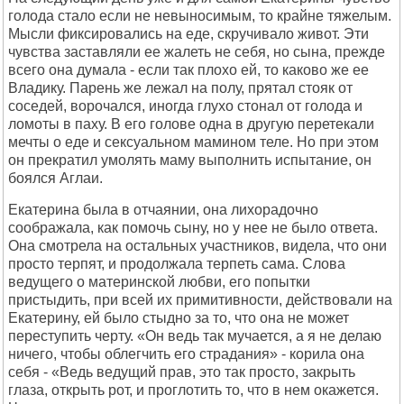
голода стало если не невыносимым, то крайне тяжелым.
Мысли фиксировались на еде, скручивало живот. Эти
чувства заставляли ее жалеть не себя, но сына, прежде
всего она думала - если так плохо ей, то каково же ее
Владику. Парень же лежал на полу, прятал стояк от
соседей, ворочался, иногда глухо стонал от голода и
ломоты в паху. В его голове одна в другую перетекали
мечты о еде и сексуальном мамином теле. Но при этом
он прекратил умолять маму выполнить испытание, он
боялся Аглаи.
Екатерина была в отчаянии, она лихорадочно
соображала, как помочь сыну, но у нее не было ответа.
Она смотрела на остальных участников, видела, что они
просто терпят, и продолжала терпеть сама. Слова
ведущего о материнской любви, его попытки
пристыдить, при всей их примитивности, действовали на
Екатерину, ей было стыдно за то, что она не может
переступить черту. «Он ведь так мучается, а я не делаю
ничего, чтобы облегчить его страдания» - корила она
себя - «Ведь ведущий прав, это так просто, закрыть
глаза, открыть рот, и проглотить то, что в нем окажется.