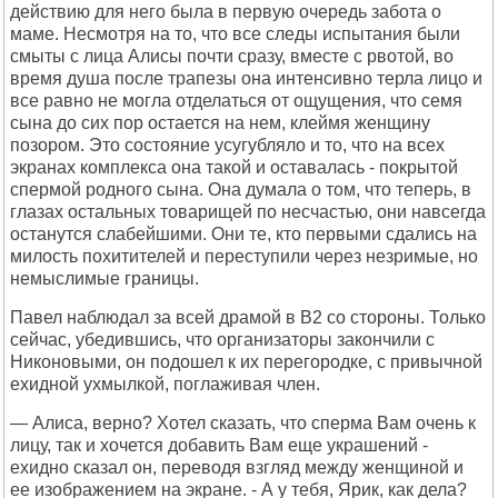
действию для него была в первую очередь забота о
маме. Несмотря на то, что все следы испытания были
смыты с лица Алисы почти сразу, вместе с рвотой, во
время душа после трапезы она интенсивно терла лицо и
все равно не могла отделаться от ощущения, что семя
сына до сих пор остается на нем, клеймя женщину
позором. Это состояние усугубляло и то, что на всех
экранах комплекса она такой и оставалась - покрытой
спермой родного сына. Она думала о том, что теперь, в
глазах остальных товарищей по несчастью, они навсегда
останутся слабейшими. Они те, кто первыми сдались на
милость похитителей и переступили через незримые, но
немыслимые границы.
Павел наблюдал за всей драмой в B2 со стороны. Только
сейчас, убедившись, что организаторы закончили с
Никоновыми, он подошел к их перегородке, с привычной
ехидной ухмылкой, поглаживая член.
— Алиса, верно? Хотел сказать, что сперма Вам очень к
лицу, так и хочется добавить Вам еще украшений -
ехидно сказал он, переводя взгляд между женщиной и
ее изображением на экране. - А у тебя, Ярик, как дела?