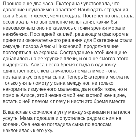
Прошло еще два часа. Екатерина чувствовала, что
давление неумолимо нарастает. Наблюдать страдания
сына было тяжелее, чем голодать. Постепенно она стала
осознавать, что выполнение испытания, каким бы
невозможным оно не казалось с точки зрения морали,
неизбежно. Последней каплей, решающим фактором в
принятии окончательного решения для Екатерины стали
секунды позора Алисы Никоновой, продолжавшие
повторяться на экранах. Сострадание к этой женщине
добавилось на ее хрупкие плечи, и она не смогла этого
выдержать. Алиса несла бремя стыда в одиночку,
единственная, с кем случилось немыслимое - она
познала вкус спермы сына. Теперь Екатерина могла не
только унять ломоту у сына между ног, не только
накормить измученного мальчика, да и себя тоже, но и
помочь Алисе, этой незнакомой несчастной женщине,
встать с ней плечом к плечу и нести это бремя вместе.
Владислав скорчился в углу между экранами и пытался
уснуть. Мама подошла и опустилась рядом с ним на
колени. Она нежно погладила сына по волосам,
наклонилась к его уху.