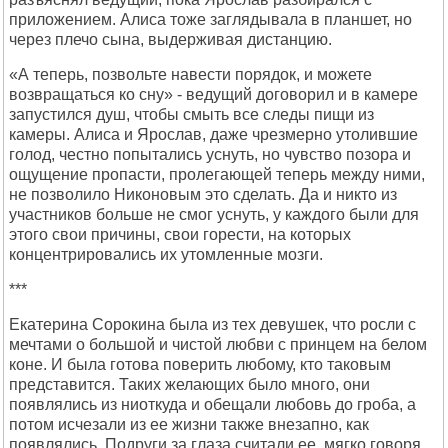
приложением. Алиса тоже заглядывала в планшет, но
через плечо сына, выдерживая дистанцию.
«А теперь, позвольте навести порядок, и можете
возвращаться ко сну» - ведущий договорил и в камере
запустился душ, чтобы смыть все следы пищи из
камеры. Алиса и Ярослав, даже чрезмерно утолившие
голод, честно попытались уснуть, но чувство позора и
ощущение пропасти, пролегающей теперь между ними,
не позволило Никоновым это сделать. Да и никто из
участников больше не смог уснуть, у каждого были для
этого свои причины, свои горести, на которых
концентрировались их утомленные мозги.
***
Екатерина Сорокина была из тех девушек, что росли с
мечтами о большой и чистой любви с принцем на белом
коне. И была готова поверить любому, кто таковым
представится. Таких желающих было много, они
появлялись из ниоткуда и обещали любовь до гроба, а
потом исчезали из ее жизни также внезапно, как
появлялись. Подруги за глаза считали ее, мягко говоря,