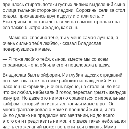
пришлось стирать потеки густых липких выделений сына
с лица тыльной стороной ладони. Сорокины сели за стол
рядом, прижавшись друг к другу и стали есть. У
Екатерины не оставалось воли на самоконтроль и она
ела также быстро и жадно, как сын.
— Мамочка, спасибо тебе, ты у меня самая лучшая, я
очень сильно тебя люблю, - сказал Владислав
повернувшись к маме.
— Я тоже люблю тебя, сынок, вместе мы со всем
справимся, - она обняла его и поцеловала в щеку.
Владислав был в эйфории. Из глубин адских страданий
он в миг оказался на пике райских наслаждений. Его
наконец накормили, и очень вкусно, на столе было все,
что он любил, небывалый голод перестал грызть желудок
изнутри. Но даже это не могло сравниться с нереальным
кайфом, который он испытал, кончая маме в рот. Он
много фантазировал о маме в прошлой жизни, и это
было далеко не пределом его мечтаний, но до всего
этого он и представить не мог, что даже такая небольшая
часть его желаний может воплотиться в жизнь. Мама