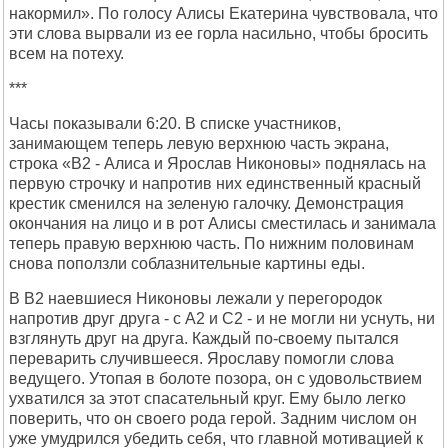
накормил». По голосу Алисы Екатерина чувствовала, что
эти слова вырвали из ее горла насильно, чтобы бросить
всем на потеху.
***
Часы показывали 6:20. В списке участников,
занимающем теперь левую верхнюю часть экрана,
строка «B2 - Алиса и Ярослав Никоновы» поднялась на
первую строчку и напротив них единственный красный
крестик сменился на зеленую галочку. Демонстрация
окончания на лицо и в рот Алисы сместилась и занимала
теперь правую верхнюю часть. По нижним половинам
снова поползли соблазнительные картины еды.
В B2 наевшиеся Никоновы лежали у перегородок
напротив друг друга - с A2 и C2 - и не могли ни уснуть, ни
взглянуть друг на друга. Каждый по-своему пытался
переварить случившееся. Ярославу помогли слова
ведущего. Утопая в болоте позора, он с удовольствием
ухватился за этот спасательный круг. Ему было легко
поверить, что он своего рода герой. Задним числом он
уже умудрился убедить себя, что главной мотивацией к