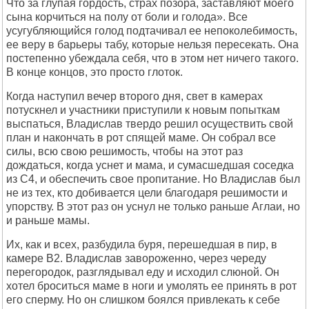
Что за глупая гордость, страх позора, заставляют моего
сына корчиться на полу от боли и голода». Все
усугубляющийся голод подтачивал ее непоколебимость,
ее веру в барьеры табу, которые нельзя пересекать. Она
постепенно убеждала себя, что в этом нет ничего такого.
В конце концов, это просто глоток.
Когда наступил вечер второго дня, свет в камерах
потускнел и участники приступили к новым попыткам
выспаться, Владислав твердо решил осуществить свой
план и накончать в рот спящей маме. Он собрал все
силы, всю свою решимость, чтобы на этот раз
дождаться, когда уснет и мама, и сумасшедшая соседка
из C4, и обеспечить свое пропитание. Но Владислав был
не из тех, кто добивается цели благодаря решимости и
упорству. В этот раз он уснул не только раньше Аглаи, но
и раньше мамы.
Их, как и всех, разбудила буря, перешедшая в пир, в
камере B2. Владислав завороженно, через череду
перегородок, разглядывал еду и исходил слюной. Он
хотел броситься маме в ноги и умолять ее принять в рот
его сперму. Но он слишком боялся привлекать к себе