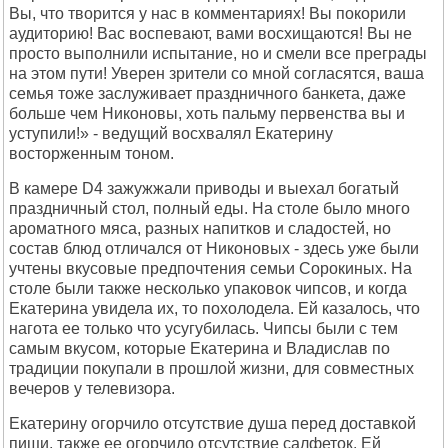
Вы, что творится у нас в комментариях! Вы покорили
аудиторию! Вас воспевают, вами восхищаются! Вы не
просто выполнили испытание, но и смели все преграды
на этом пути! Уверен зрители со мной согласятся, ваша
семья тоже заслуживает праздничного банкета, даже
больше чем Никоновы, хоть пальму первенства вы и
уступили!» - ведущий восхвалял Екатерину
восторженным тоном.
В камере D4 зажужжали приводы и выехал богатый
праздничный стол, полный еды. На столе было много
ароматного мяса, разных напитков и сладостей, но
состав блюд отличался от Никоновых - здесь уже были
учтены вкусовые предпочтения семьи Сорокиных. На
столе были также несколько упаковок чипсов, и когда
Екатерина увидела их, то похолодела. Ей казалось, что
нагота ее только что усугубилась. Чипсы были с тем
самым вкусом, которые Екатерина и Владислав по
традиции покупали в прошлой жизни, для совместных
вечеров у телевизора.
Екатерину огорчило отсутствие душа перед доставкой
пищи, также ее огорчило отсутствие салфеток. Ей