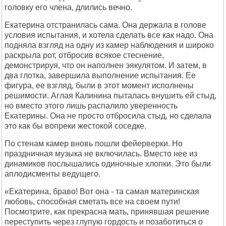
головку его члена, длились вечно.
Екатерина отстранилась сама. Она держала в голове
условия испытания, и хотела сделать все как надо. Она
подняла взгляд на одну из камер наблюдения и широко
раскрыла рот, отбросив всякое стеснение,
демонстрируя, что он наполнен эякулятом. И затем, в
два глотка, завершила выполнение испытания. Ее
фигура, ее взгляд, были в этот момент исполнены
решимости. Аглая Калинина пыталась внушить ей стыд,
но вместо этого лишь распалило уверенность
Екатерины. Она не просто отбросила стыд, но сделала
это как бы вопреки жестокой соседке.
По стенам камер вновь пошли фейерверки. Но
праздничная музыка не включилась. Вместо нее из
динамиков послышались одиночные хлопки. Это были
аплодисменты ведущего.
«Екатерина, браво! Вот она - та самая материнская
любовь, способная сметать все на своем пути!
Посмотрите, как прекрасна мать, принявшая решение
переступить через глупую гордость и позаботиться о