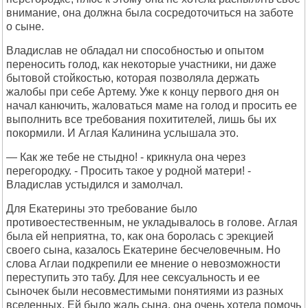
внимание, она должна была сосредоточиться на заботе
о сыне.
Владислав не обладал ни способностью и опытом
переносить голод, как некоторые участники, ни даже
бытовой стойкостью, которая позволяла держать
жалобы при себе Артему. Уже к концу первого дня он
начал канючить, жаловаться маме на голод и просить ее
выполнить все требования похитителей, лишь бы их
покормили. И Аглая Калинина услышала это.
— Как же тебе не стыдно! - крикнула она через
перегородку. - Просить такое у родной матери! -
Владислав устыдился и замолчал.
Для Екатерины это требование было
противоестественным, не укладывалось в голове. Аглая
была ей неприятна, то, как она боролась с эрекцией
своего сына, казалось Екатерине бесчеловечным. Но
слова Аглаи подкрепили ее мнение о невозможности
переступить это табу. Для нее сексуальность и ее
сыночек были несовместимыми понятиями из разных
вселенных. Ей было жаль сына, она очень хотела помочь