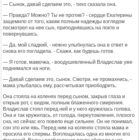
— Сынок, давай сделаем это, - тихо сказала она.
— Правда? Можно? Ты не против? - сердце Екатерины
защемило от того, каким полным надежды взглядом
посмотрел на нее сын, приподнявшись на локте и
повернувшись.
— Да, мой сладкий, - нежно улыбнулась она в ответ и
снова его погладила. - Скажи, как будешь готов.
— Я готов, мамочка, - воодушевленный Владислав уже
поднимался на ноги.
— Давай сделаем это, сынок. Смотри, не промахнись, -
мама улыбалась ему, рассчитывая приободрить.
Она стояла на коленях перед сыном, закрыв глаза и
открыв рот, с видом, полным блаженного смирения.
Владислав стоял перед ней и у него кружилась голова.
Она и так кружилась, от голода, переутомления, плохого
сна, но сейчас его повело еще сильнее. Он не понимал,
сон это или явь. Перед ним на коленях стояла мама и
просила его спермы. Воплощалась одна из многих его