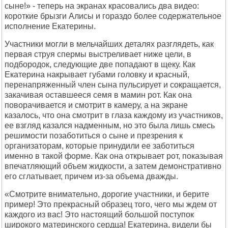
сыне!» - теперь на экранах красовались два видео:
короткие брызги Алисы и гораздо более содержательное
исполнение Екатерины.
Участники могли в мельчайших деталях разглядеть, как
первая струя спермы выстреливает ниже цели, в
подбородок, следующие две попадают в щеку. Как
Екатерина накрывает губами головку и красный,
перенапряженный член сына пульсирует и сокращается,
закачивая оставшееся семя в мамин рот. Как она
поворачивается и смотрит в камеру, а на экране
казалось, что она смотрит в глаза каждому из участников,
ее взгляд казался надменным, но это была лишь смесь
решимости позаботиться о сыне и презрения к
организаторам, которые принудили ее заботиться
именно в такой форме. Как она открывает рот, показывая
впечатляющий объем жидкости, а затем демонстративно
его сглатывает, причем из-за объема дважды.
«Смотрите внимательно, дорогие участники, и берите
пример! Это прекрасный образец того, чего мы ждем от
каждого из вас! Это настоящий большой поступок
широкого материнского сердца! Екатерина, видели бы