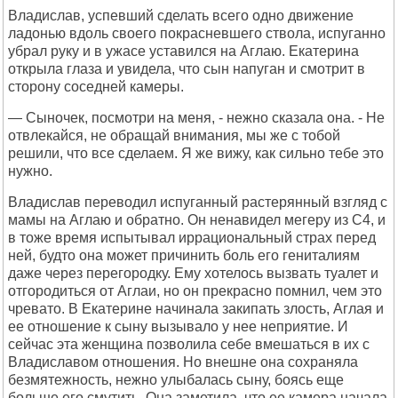
Владислав, успевший сделать всего одно движение
ладонью вдоль своего покрасневшего ствола, испуганно
убрал руку и в ужасе уставился на Аглаю. Екатерина
открыла глаза и увидела, что сын напуган и смотрит в
сторону соседней камеры.
— Сыночек, посмотри на меня, - нежно сказала она. - Не
отвлекайся, не обращай внимания, мы же с тобой
решили, что все сделаем. Я же вижу, как сильно тебе это
нужно.
Владислав переводил испуганный растерянный взгляд с
мамы на Аглаю и обратно. Он ненавидел мегеру из C4, и
в тоже время испытывал иррациональный страх перед
ней, будто она может причинить боль его гениталиям
даже через перегородку. Ему хотелось вызвать туалет и
отгородиться от Аглаи, но он прекрасно помнил, чем это
чревато. В Екатерине начинала закипать злость, Аглая и
ее отношение к сыну вызывало у нее неприятие. И
сейчас эта женщина позволила себе вмешаться в их с
Владиславом отношения. Но внешне она сохраняла
безмятежность, нежно улыбалась сыну, боясь еще
больше его смутить. Она заметила, что ее камера начала