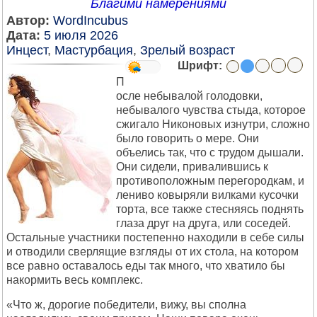
Благими намерениями
Автор:
WordIncubus
Дата:
5 июля 2026
Инцест
,
Мастурбация
,
Зрелый возраст
Шрифт:
П
осле небывалой голодовки,
небывалого чувства стыда, которое
сжигало Никоновых изнутри, сложно
было говорить о мере. Они
объелись так, что с трудом дышали.
Они сидели, привалившись к
противоположным перегородкам, и
лениво ковыряли вилками кусочки
торта, все также стесняясь поднять
глаза друг на друга, или соседей.
Остальные участники постепенно находили в себе силы
и отводили сверлящие взгляды от их стола, на котором
все равно оставалось еды так много, что хватило бы
накормить весь комплекс.
«Что ж, дорогие победители, вижу, вы сполна