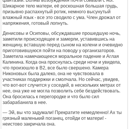
фантазий. Волны возбуждения почти сбивали с ног.
Шикарное тело матери, её роскошная большая грудь,
призывно распахнутый ротик, немного высунутый
влажный язык - все это сводило с ума. Член дрожал от
напряжения, готовый лопнуть.
Денисовы и Осиповы, обсуждавшие прошедшую ночь,
заметили происходящее и замерли, уставившись на
женщину, вставшую перед сыном на колени и очевидно
приготовившуюся пойти на поводу у организаторов.
Заметила намечающееся моральное падение и Аглая
Калинина. Когда она проснулась среди ночи и увидела,
что произошло в B2, все было свершено. Камера
Никоновых была далеко, она не чувствовала в
участниках поддержки и смолчала. Но сейчас, увидев,
что вот-вот случится у соседей, в нескольких метрах от
нее, она уже не могла позволить себе бездействовать.
Она бросилась к перегородке и что было сил
забарабанила в нее.
— Эй, вы что задумали! Прекратите немедленно! Ах ты
грязный маленький поганец, отойди от матери! -
неистово закричала она.