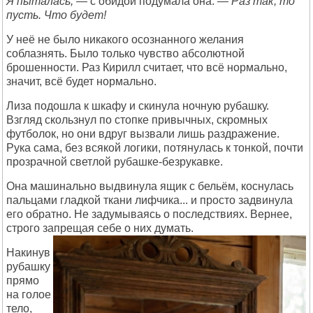
Я пыталась,
— с обидой подумала она. —
Раз так, то
пусть. Что будет!
У неё не было никакого осознанного желания
соблазнять. Было только чувство абсолютной
брошенности. Раз Кирилл считает, что всё нормально,
значит, всё будет нормально.
Лиза подошла к шкафу и скинула ночную рубашку.
Взгляд скользнул по стопке привычных, скромных
футболок, но они вдруг вызвали лишь раздражение.
Рука сама, без всякой логики, потянулась к тонкой, почти
прозрачной светлой рубашке-безрукавке.
Она машинально выдвинула ящик с бельём, коснулась
пальцами гладкой ткани лифчика... и просто задвинула
его обратно. Не задумываясь о последствиях. Вернее,
строго запрещая себе о них думать.
Накинув
рубашку
прямо
на голое
тело,