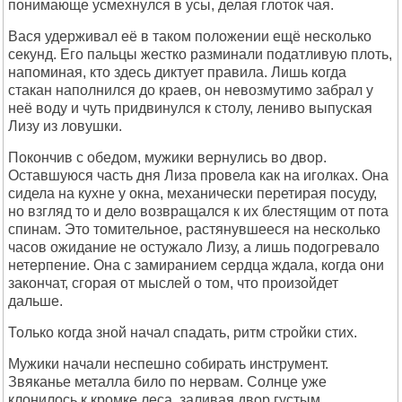
понимающе усмехнулся в усы, делая глоток чая.
Вася удерживал её в таком положении ещё несколько
секунд. Его пальцы жестко разминали податливую плоть,
напоминая, кто здесь диктует правила. Лишь когда
стакан наполнился до краев, он невозмутимо забрал у
неё воду и чуть придвинулся к столу, лениво выпуская
Лизу из ловушки.
Покончив с обедом, мужики вернулись во двор.
Оставшуюся часть дня Лиза провела как на иголках. Она
сидела на кухне у окна, механически перетирая посуду,
но взгляд то и дело возвращался к их блестящим от пота
спинам. Это томительное, растянувшееся на несколько
часов ожидание не остужало Лизу, а лишь подогревало
нетерпение. Она с замиранием сердца ждала, когда они
закончат, сгорая от мыслей о том, что произойдет
дальше.
Только когда зной начал спадать, ритм стройки стих.
Мужики начали неспешно собирать инструмент.
Звяканье металла било по нервам. Солнце уже
клонилось к кромке леса, заливая двор густым