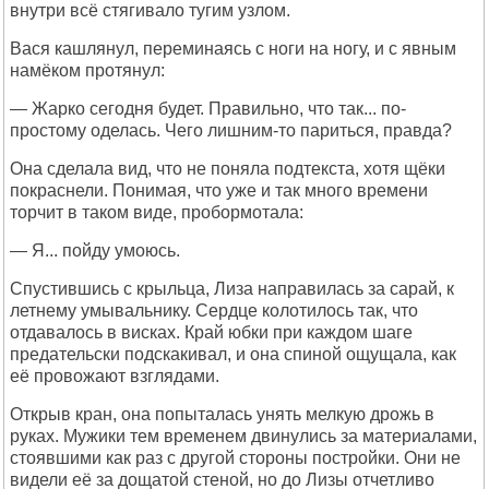
внутри всё стягивало тугим узлом.
Вася кашлянул, переминаясь с ноги на ногу, и с явным
намёком протянул:
— Жарко сегодня будет. Правильно, что так... по-
простому оделась. Чего лишним-то париться, правда?
Она сделала вид, что не поняла подтекста, хотя щёки
покраснели. Понимая, что уже и так много времени
торчит в таком виде, пробормотала:
— Я... пойду умоюсь.
Спустившись с крыльца, Лиза направилась за сарай, к
летнему умывальнику. Сердце колотилось так, что
отдавалось в висках. Край юбки при каждом шаге
предательски подскакивал, и она спиной ощущала, как
её провожают взглядами.
Открыв кран, она попыталась унять мелкую дрожь в
руках. Мужики тем временем двинулись за материалами,
стоявшими как раз с другой стороны постройки. Они не
видели её за дощатой стеной, но до Лизы отчетливо