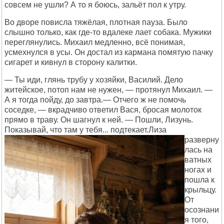
совсем не ушли? А то я боюсь, зальёт пол к утру.
Во дворе повисла тяжёлая, плотная пауза. Было
слышно только, как где-то вдалеке лает собака. Мужики
переглянулись. Михаил медленно, всё понимая,
усмехнулся в усы. Он достал из кармана помятую пачку
сигарет и кивнул в сторону калитки.
— Ты иди, глянь трубу у хозяйки, Василий. Дело
житейское, потоп нам не нужен, — протянул Михаил. —
А я тогда пойду, до завтра.— Отчего ж не помочь
соседке, — вкрадчиво ответил Вася, бросая молоток
прямо в траву. Он шагнул к ней. — Пошли, Лизунь.
Показывай, что там у тебя... подтекает.
Лиза
разверну
лась на
ватных
ногах и
пошла к
крыльцу.
От
осознани
я того,