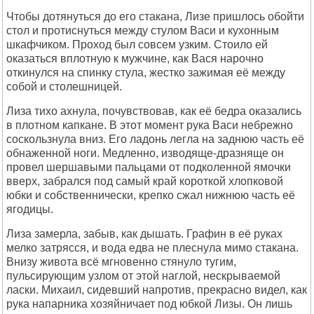
Чтобы дотянуться до его стакана, Лизе пришлось обойти
стол и протиснуться между стулом Васи и кухонным
шкафчиком. Проход был совсем узким. Стоило ей
оказаться вплотную к мужчине, как Вася нарочно
откинулся на спинку стула, жестко зажимая её между
собой и столешницей.
Лиза тихо ахнула, почувствовав, как её бедра оказались
в плотном капкане. В этот момент рука Васи небрежно
соскользнула вниз. Его ладонь легла на заднюю часть её
обнаженной ноги. Медленно, изводяще-дразняще он
провел шершавыми пальцами от подколенной ямочки
вверх, забрался под самый край короткой хлопковой
юбки и собственнически, крепко сжал нижнюю часть её
ягодицы.
Лиза замерла, забыв, как дышать. Графин в её руках
мелко затрясся, и вода едва не плеснула мимо стакана.
Внизу живота всё мгновенно стянуло тугим,
пульсирующим узлом от этой наглой, нескрываемой
ласки. Михаил, сидевший напротив, прекрасно видел, как
рука напарника хозяйничает под юбкой Лизы. Он лишь