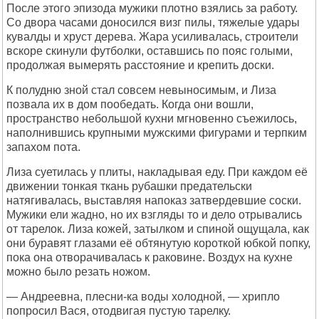
После этого эпизода мужики плотно взялись за работу.
Со двора часами доносился визг пилы, тяжелые удары
кувалды и хруст дерева. Жара усиливалась, строители
вскоре скинули футболки, оставшись по пояс голыми,
продолжая вымерять расстояние и крепить доски.
К полудню зной стал совсем невыносимым, и Лиза
позвала их в дом пообедать. Когда они вошли,
пространство небольшой кухни мгновенно съежилось,
наполнившись крупными мужскими фигурами и терпким
запахом пота.
Лиза суетилась у плиты, накладывая еду. При каждом её
движении тонкая ткань рубашки предательски
натягивалась, выставляя напоказ затвердевшие соски.
Мужики ели жадно, но их взгляды то и дело отрывались
от тарелок. Лиза кожей, затылком и спиной ощущала, как
они буравят глазами её обтянутую короткой юбкой попку,
пока она отворачивалась к раковине. Воздух на кухне
можно было резать ножом.
— Андреевна, плесни-ка воды холодной, — хрипло
попросил Вася, отодвигая пустую тарелку.