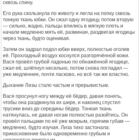
сквозь спину.
Его рука скользнула по животу и легла на попку сквозь
тонкую ткань юбки. Он сжал одну ягодицу, потом вторую
— сильно, жадно, пальцы впились в мягкую плоть и
начали медленно мять её, разминая, раздвигая ягодицы
через ткань, будто оценивая.
Затем он задрал подол юбки вверх, полностью оголив
её. Прохладный воздух коснулся разгорячённой кожи.
Вася провёл грубой ладонью по обнажённой ягодице,
сжал её, шлёпнул несильно, потом снова погладил —
уже медленнее, почти ласково, но всё так же властно.
Дыхание Лизы стало частым и прерывистым.
Вася просунул ногу между её бёдер, давая понять,
чтобы она раздвинула их шире, и наконец спустил
трусики вниз до середины бёдер. Тонкая ткань
натянулась, не давая ногам полностью разойтись. Он
провёл пальцами по её уже мокрым, горячим губам —
медленно, будто изучая. Лиза тихо застонала:
прикосновение было одновременно грубым и
невероятно приятным.