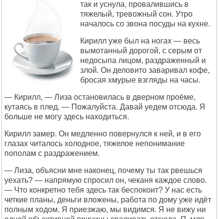
так и уснула, провалившись в
тяжелый, тревожный сон. Утро
началось со звона посуды на кухне.
Кирилл уже был на ногах — весь
вымотанный дорогой, с серым от
недосыпа лицом, раздраженный и
злой. Он деловито заваривал кофе,
бросая хмурые взгляды на часы.
— Кирилл, — Лиза остановилась в дверном проёме,
кутаясь в плед. — Пожалуйста. Давай уедем отсюда. Я
больше не могу здесь находиться.
Кирилл замер. Он медленно повернулся к ней, и в его
глазах читалось холодное, тяжелое непонимание
пополам с раздражением.
— Лиза, объясни мне наконец, почему ты так рвешься
уехать? — напрямую спросил он, чеканя каждое слово.
— Что конкретно тебя здесь так беспокоит? У нас есть
четкие планы, деньги вложены, работа по дому уже идёт
полным ходом. Я приезжаю, мы видимся. Я не вижу ни