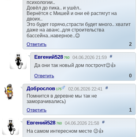
психологии..
Довёл до пика.. и ушёл..
Вернётся с Мишей и они её растягут на
двоих..
Это будет горячо,страсти будет много.. хватит
даже на аванс..для строительства
бассейна..наверное..😉
Ответить
2
#
Евгений528
04.06.2026 21:59
760
Да они так новый дом построчт😉👍
Ответить
0
#
Доброслов
02.06.2026 22:41
175
Помнится в деревне мы так не
заморачивались)
Ответить
1
#
Евгений528
04.06.2026 21:58
760
На самом интересном месте 😉👍