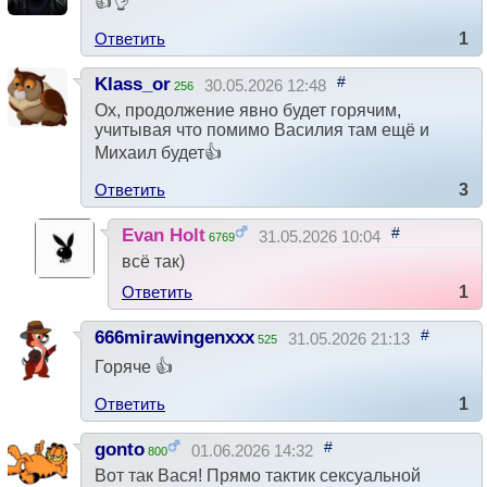
👍👌
Ответить
1
#
Klass_or
30.05.2026 12:48
256
Ох, продолжение явно будет горячим,
учитывая что помимо Василия там ещё и
Михаил будет👍
Ответить
3
#
Evan Holt
31.05.2026 10:04
6769
всё так)
Ответить
1
#
666mirawingenxxx
31.05.2026 21:13
525
Горяче 👍
Ответить
1
#
gonto
01.06.2026 14:32
800
Вот так Вася! Прямо тактик сексуальной