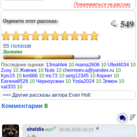
Пожаловаться на рассказ
Оцените этот рассказ:
549
55 голосов
Золото
549
Последние оценки:
13mal4ek
10
mama2606
10
Ufed4034
10
Zusy
10
Живчик
10
Nuts
10
chermoev.a@yandex.ru
10
Kpv15
10
kin666
10
mc73
10
serg12345
10
Корнет
10
Евгений528
10
Черноусман
10
Yoda2024
10
Элмон
10
val333
10
<<< Другие рассказы автора Evan Holt
Комментарии
8
#
sheldis
30.05.2026 02:19
4622