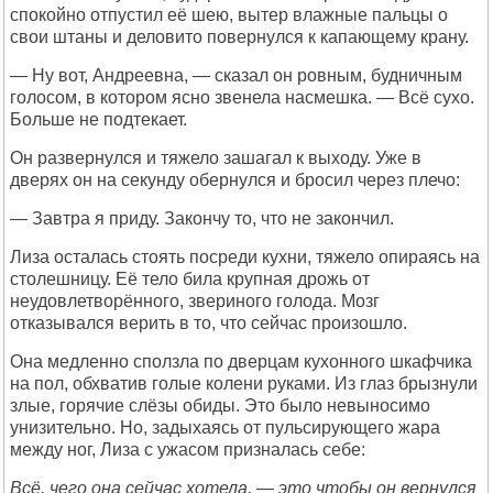
спокойно отпустил её шею, вытер влажные пальцы о
свои штаны и деловито повернулся к капающему крану.
— Ну вот, Андреевна, — сказал он ровным, будничным
голосом, в котором ясно звенела насмешка. — Всё сухо.
Больше не подтекает.
Он развернулся и тяжело зашагал к выходу. Уже в
дверях он на секунду обернулся и бросил через плечо:
— Завтра я приду. Закончу то, что не закончил.
Лиза осталась стоять посреди кухни, тяжело опираясь на
столешницу. Её тело била крупная дрожь от
неудовлетворённого, звериного голода. Мозг
отказывался верить в то, что сейчас произошло.
Она медленно сползла по дверцам кухонного шкафчика
на пол, обхватив голые колени руками. Из глаз брызнули
злые, горячие слёзы обиды. Это было невыносимо
унизительно. Но, задыхаясь от пульсирующего жара
между ног, Лиза с ужасом призналась себе:
Всё, чего она сейчас хотела, — это чтобы он вернулся