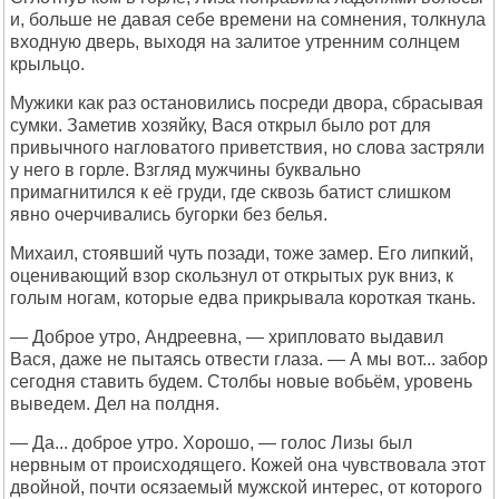
и, больше не давая себе времени на сомнения, толкнула
входную дверь, выходя на залитое утренним солнцем
крыльцо.
Мужики как раз остановились посреди двора, сбрасывая
сумки. Заметив хозяйку, Вася открыл было рот для
привычного нагловатого приветствия, но слова застряли
у него в горле. Взгляд мужчины буквально
примагнитился к её груди, где сквозь батист слишком
явно очерчивались бугорки без белья.
Михаил, стоявший чуть позади, тоже замер. Его липкий,
оценивающий взор скользнул от открытых рук вниз, к
голым ногам, которые едва прикрывала короткая ткань.
— Доброе утро, Андреевна, — хрипловато выдавил
Вася, даже не пытаясь отвести глаза. — А мы вот... забор
сегодня ставить будем. Столбы новые вобьём, уровень
выведем. Дел на полдня.
— Да... доброе утро. Хорошо, — голос Лизы был
нервным от происходящего. Кожей она чувствовала этот
двойной, почти осязаемый мужской интерес, от которого