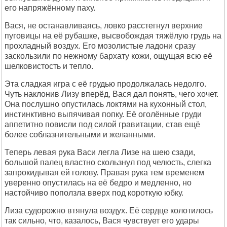
его напряжённому паху.
Вася, не останавливаясь, ловко расстегнул верхние
пуговицы на её рубашке, высвобождая тяжёлую грудь на
прохладный воздух. Его мозолистые ладони сразу
заскользили по нежному бархату кожи, ощущая всю её
шелковистость и тепло.
Эта сладкая игра с её грудью продолжалась недолго.
Чуть наклонив Лизу вперёд, Вася дал понять, чего хочет.
Она послушно опустилась локтями на кухонный стол,
инстинктивно выпячивая попку. Её оголённые груди
аппетитно повисли под силой гравитации, став ещё
более соблазнительными и желанными.
Теперь левая рука Васи легла Лизе на шею сзади,
большой палец властно скользнул под челюсть, слегка
запрокидывая ей голову. Правая рука тем временем
уверенно опустилась на её бедро и медленно, но
настойчиво поползла вверх под короткую юбку.
Лиза судорожно втянула воздух. Её сердце колотилось
так сильно, что, казалось, Вася чувствует его удары