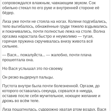
сопровождался влажным, чавкающим звуком. Сок
обильно стекал по его руке и внутренней стороне её
бёдер.
Лиза уже почти не стояла на ногах. Колени подгибались,
тело выгибалось, обнажённые груди тяжело вздымались
и покачивались, почти полностью лежа на столе. Волна
оргазма нарастала быстро и неумолимо — тугая,
горячая пружина скручивалась внизу живота всё
сильнее.
— Вася... пожалуйста... — жалобно, почти плача
прошептала она.
Но Вася услышал это по-своему.
Он резко выдернул пальцы.
Пустота внутри была почти болезненной. Оргазм, до
которого оставалась секунда, сорвался в никуда,
оставив после себя мучительное, ноющее желание и
дрожь во всём теле.
Лиза пошатнулась, судорожно хватая ртом воздух. Вася