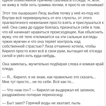
одной объективной причины сваливать отсюда. Я, мля,
не вижу в тебе хоть грамма логики, я просто не понимаю!
Этот тон ошарашил Лизу, выбив почву у неё из-под ног.
Внутри всё перевернулось от его глухоты, от этого
прагматичного нежелания просто взять и прислушаться к
ней. Она сама до одури боялась признаться себе в том,
что ей начинает нравиться происходящее. Как объяснить
мужу, что её тело откликается на эти сальные взгляды
чужих мужчин и что она теряет контроль над
собственной страстью? Лиза отчаянно хотела, чтобы
Кирилл просто взял всё в свои руки, вытащил её отсюда
силой и увёз хоть куда-нибудь.
Она замялась, мучительно подбирая слова и комкая край
пледа.
— Я... Кирилл, я не знаю, как правильно это сказать...
Мне тут просто... не по себе. Всё как-то...
— Что «как-то»? — Кирилл не выдержал её запинок,
раздражённо потирая переносицу.
— Быт заел? Горячей воды не хватает, пыль