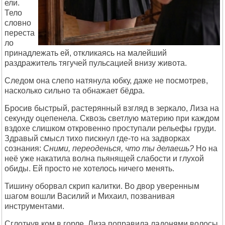
ели.
Тело
словно
переста
ло
принадлежать ей, откликаясь на малейший
раздражитель тягучей пульсацией внизу живота.
Следом она слепо натянула юбку, даже не посмотрев,
насколько сильно та обнажает бёдра.
Бросив быстрый, растерянный взгляд в зеркало, Лиза на
секунду оцепенела. Сквозь светлую материю при каждом
вздохе слишком откровенно проступали рельефы груди.
Здравый смысл тихо пискнул где-то на задворках
сознания:
Сними, переоденься, что ты делаешь?
Но на
неё уже накатила волна пьянящей слабости и глухой
обиды. Ей просто не хотелось ничего менять.
Тишину оборвал скрип калитки. Во двор уверенным
шагом вошли Василий и Михаил, позванивая
инструментами.
Сглотнув ком в горле, Лиза поправила ладонями волосы