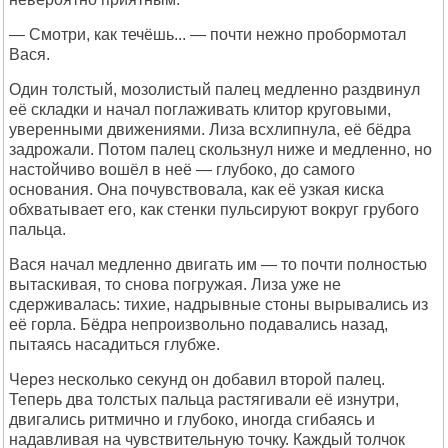
— Смотри, как течёшь... — почти нежно пробормотал
Вася.
Один толстый, мозолистый палец медленно раздвинул
её складки и начал поглаживать клитор круговыми,
уверенными движениями. Лиза всхлипнула, её бёдра
задрожали. Потом палец скользнул ниже и медленно, но
настойчиво вошёл в неё — глубоко, до самого
основания. Она почувствовала, как её узкая киска
обхватывает его, как стенки пульсируют вокруг грубого
пальца.
Вася начал медленно двигать им — то почти полностью
вытаскивая, то снова погружая. Лиза уже не
сдерживалась: тихие, надрывные стоны вырывались из
её горла. Бёдра непроизвольно подавались назад,
пытаясь насадиться глубже.
Через несколько секунд он добавил второй палец.
Теперь два толстых пальца растягивали её изнутри,
двигались ритмично и глубоко, иногда сгибаясь и
надавливая на чувствительную точку. Каждый толчок