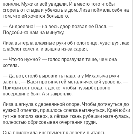
поняли. Мужики всё увидели. И вместо того чтобы
сгореть от стыда и убежать в дом, Лиза поймала себя на
том, что ей хочется большего.
— Андреевна! — на весь двор позвал её Вася. —
Подсоби-ка нам на минутку.
Лиза вытерла влажные руки об полотенце, чувствуя, как
слабеют колени, и вышла из-за сарая.
— Что-то нужно? — голос прозвучал тише, чем она
хотела.
— Да вот, столб выровнять надо, а у Михалыча руки
заняты, — Вася протянул ей металлический уровень. —
Прижми вот сюда, к доске, чтобы пузырёк ровно
посередине был. А я закреплю.
Лиза шагнула к деревянной опоре. Чтобы дотянуться до
нужной отметки, пришлось слегка вытянуться. Край юбки
тут же пополз вверх, а лёгкая ткань рубашки натянулась,
полностью обрисовывая очертания груди.
Она приложила инструмент к дереву, пытаясь