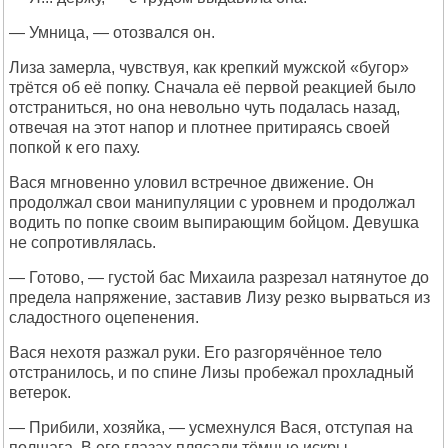
— Умница, — отозвался он.
Лиза замерла, чувствуя, как крепкий мужской «бугор»
трётся об её попку. Сначала её первой реакцией было
отстраниться, но она невольно чуть подалась назад,
отвечая на этот напор и плотнее притираясь своей
попкой к его паху.
Вася мгновенно уловил встречное движение. Он
продолжал свои манипуляции с уровнем и продолжал
водить по попке своим выпирающим бойцом. Девушка
не сопротивлялась.
— Готово, — густой бас Михаила разрезал натянутое до
предела напряжение, заставив Лизу резко вырваться из
сладостного оцепенения.
Вася нехотя разжал руки. Его разгорячённое тело
отстранилось, и по спине Лизы пробежал прохладный
ветерок.
— Прибили, хозяйка, — усмехнулся Вася, отступая на
полшага. В его глазах плясали тёмные искры. —