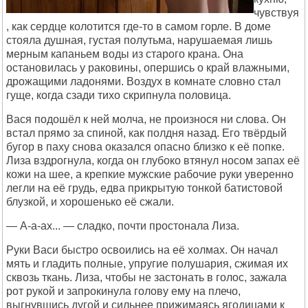
чувствуя
, как сердце колотится где-то в самом горле. В доме
стояла душная, густая полутьма, нарушаемая лишь
мерным капаньем воды из старого крана. Она
остановилась у раковины, опершись о край влажными,
дрожащими ладонями. Воздух в комнате словно стал
гуще, когда сзади тихо скрипнула половица.
Вася подошёл к ней молча, не произнося ни слова. Он
встал прямо за спиной, как полдня назад. Его твёрдый
бугор в паху снова оказался опасно близко к её попке.
Лиза вздрогнула, когда он глубоко втянул носом запах её
кожи на шее, а крепкие мужские рабочие руки уверенно
легли на её грудь, едва прикрытую тонкой батистовой
блузкой, и хорошенько её сжали.
— А-а-ах... — сладко, почти простонала Лиза.
Руки Васи быстро освоились на её холмах. Он начал
мять и гладить полные, упругие полушария, сжимая их
сквозь ткань. Лиза, чтобы не застонать в голос, зажала
рот рукой и запрокинула голову ему на плечо,
выгнувшись дугой и сильнее прижимаясь ягодицами к