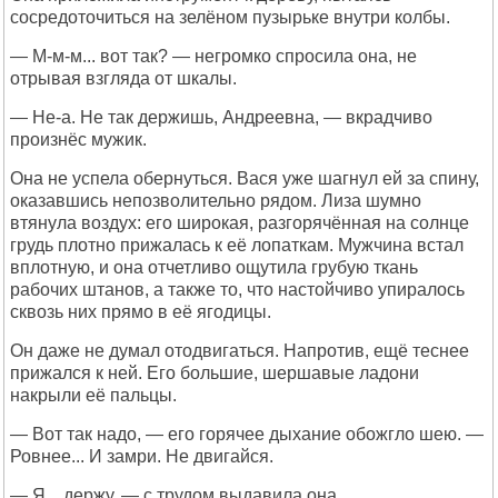
сосредоточиться на зелёном пузырьке внутри колбы.
— М-м-м... вот так? — негромко спросила она, не
отрывая взгляда от шкалы.
— Не-а. Не так держишь, Андреевна, — вкрадчиво
произнёс мужик.
Она не успела обернуться. Вася уже шагнул ей за спину,
оказавшись непозволительно рядом. Лиза шумно
втянула воздух: его широкая, разгорячённая на солнце
грудь плотно прижалась к её лопаткам. Мужчина встал
вплотную, и она отчетливо ощутила грубую ткань
рабочих штанов, а также то, что настойчиво упиралось
сквозь них прямо в её ягодицы.
Он даже не думал отодвигаться. Напротив, ещё теснее
прижался к ней. Его большие, шершавые ладони
накрыли её пальцы.
— Вот так надо, — его горячее дыхание обожгло шею. —
Ровнее... И замри. Не двигайся.
— Я... держу, — с трудом выдавила она.