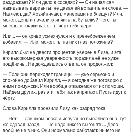
раздражает? Или дело в соседях? — Он начал сам
накидывать варианты, не давая ей вставить ни слова. —
Наглеют, да? Хозяйничают, манерами не блещут? Или,
может, деньги начали клянчить на бутылку? Чего ты
мнешься, скажи как есть, чёрт тебя дери!
Или... — он криво усмехнулся и с пренебрежением
добавил: — Или, может, ты на них глаз положила?
Кирилл был на двести процентов уверен в Лизе, и эта
его высокомерная уверенность поразила её не хуже
пощёчины. Не дождавшись ответа, он продолжил:
— Если они переходят границы, — уже серьёзно и
спокойно добавил Кирилл, — я сегодня же поговорю с
ними по-мужски. Или вообще откажемся от их помощи.
Найдём других, раз эти тебя так напрягают. Пусть идут к
чёрту.
Слова Кирилла пронзили Лизу, как разряд тока.
— Нет! — слишком резко и испуганно выпалила она, тут
же сдавая назад. — Не надо никого выгонять... Дело
вообще не в них. Они нормально работают, ничего не