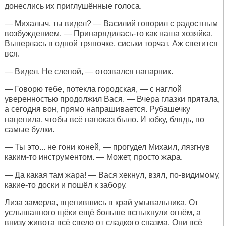
донеслись их приглушённые голоса.
— Михалыч, ты видел? — Василий говорил с радостным
возбуждением. — Принарядилась-то как наша хозяйка.
Выперлась в одной тряпочке, сиськи торчат. Аж светится
вся.
— Видел. Не слепой, — отозвался напарник.
— Говорю тебе, потекла городская, — с наглой
уверенностью продолжил Вася. — Вчера глазки прятала,
а сегодня вон, прямо напрашивается. Рубашечку
нацепила, чтобы всё напоказ было. И юбку, блядь, по
самые булки.
— Ты это... не гони коней, — прогудел Михаил, лязгнув
каким-то инструментом. — Может, просто жара.
— Да какая там жара! — Вася хекнул, взял, по-видимому,
какие-то доски и пошёл к забору.
Лиза замерла, вцепившись в край умывальника. От
услышанного щёки ещё больше вспыхнули огнём, а
внизу живота всё свело от сладкого спазма. Они всё