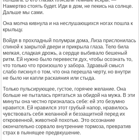
Намертво стоять будет. Иди в дом, не пекись на солнце.
Дальше мы сами.
Она молча кивнула и на неслушающихся ногах пошла к
крыльцу.
Войдя в прохладный полумрак дома, Лиза прислонилась
спиной к закрытой двери и прикрыла глаза. Тело била
мелкая, сладкая дрожь, а сердце выбивало бешеный
ритм. Ей нужно было перевести дух, чтобы осознать то,
что только что произошло у забора. Здравый смысл
слабо пискнул о том, что она перешла черту, но внутри
не было ни капли раскаяния или стыда.
Только пульсирующее, густое, горячее желание. Она
больше не пыталась прятаться за обидой на мужа. В эти
минуты она честно призналась себе: ей это безумно
нравится. Ей нравился этот грубый напор, нравилось
чувствовать себя желанной и беззащитной перед их
откровенной, животной похотью. Это осознание
окончательно сорвало внутренние тормоза, превратив
страх в пьянящее предвкушение.