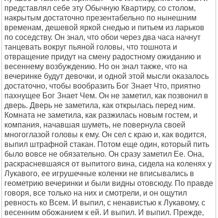
представлял себе эту Обычную Квартиру, со столом,
накрытым достаточно презентабельно по нынешним
временам, дешевой яркой снедью и питьем из ларьков
по соседству. Он знал, что обои через два часа начнут
танцевать вокруг пьяной головы, что тошнота и
отвращение придут на смену радостному ожиданию и
весеннему возбуждению. Но он знал также, что на
вечеринке будут девочки, и одной этой мысли оказалось
достаточно, чтобы вообразить Бог Знает Что, приятно
пахнущее Бог Знает Чем. Он не заметил, как позвонил в
дверь. Дверь не заметила, как открылась перед ним.
Комната не заметила, как разжилась новым гостем, и
компания, начавшая шуметь, не повернула своей
многоглазой головы к ему. Он сел с краю и, как водится,
выпил штрафной стакан. Потом еще один, который пить
было вовсе не обязательно. Он сразу заметил Ее. Она,
раскрасневшаяся от выпитого вина, сидела на коленях у
Лукавого, ее игрушечные коленки не вписывались в
геометрию вечеринки и были видны отовсюду. По правде
говоря, все только на них и смотрели, и он ощутил
ревность ко Всем. И выпил, с ненавистью к Лукавому, с
весенним обожанием к ей. И выпил. И выпил. Прежде,