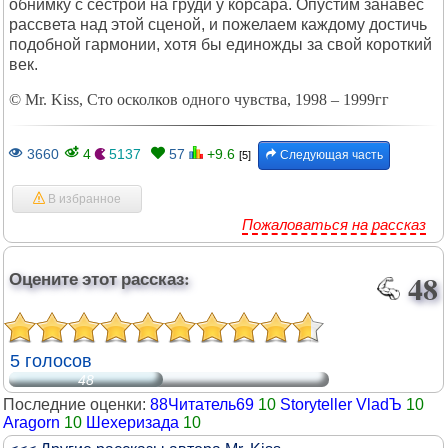
обнимку с сестрой на груди у корсара. Опустим занавес
рассвета над этой сценой, и пожелаем каждому достичь
подобной гармонии, хотя бы единожды за свой короткий
век.
© Mr. Kiss, Сто осколков одного чувства, 1998 – 1999гг
3660
4
5137
57
+9.6
Следующая часть
[5]
В избранное
Пожаловаться на рассказ
Оцените этот рассказ:
48
5 голосов
48
Последние оценки:
88Читатель69
10
Storyteller VladЪ
10
Aragorn
10
Шехеризада
10