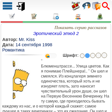
Показать серию рассказов
Эротический этюд 2
Автор:
Mr. Kiss
Дата:
14 сентября 1998
Романтика
Шрифт:
"
Блюменштрассе... Улица цветов. Как
я понимаю Плейшнера!.. " Он шел и
смеялся. Из концлагеря зимнего
одиночества, который хоть и не
изнуряет плоть, зато наносит
чувствительный урон душе, он шел
на Первую Весеннюю Вечеринку. На
ту самую, где приходилось бывать
каждому из нас, и о которой каждый скажет: самое
лучшее в таких вечеринках – это их ожидание. Он шел и