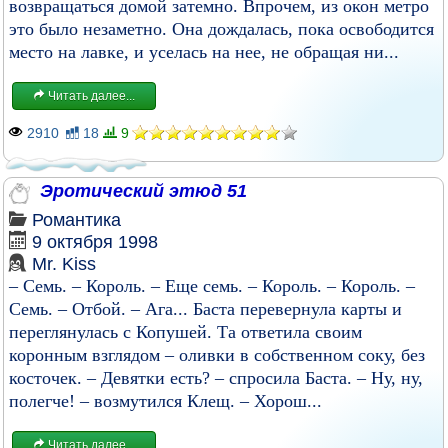
возвращаться домой затемно. Впрочем, из окон метро
это было незаметно. Она дождалась, пока освободится
место на лавке, и уселась на нее, не обращая ни...
Читать далее...
2910
18
9
Эротический этюд 51
Романтика
9 октября 1998
Mr. Kiss
– Семь. – Король. – Еще семь. – Король. – Король. –
Семь. – Отбой. – Ага... Баста перевернула карты и
переглянулась с Копушей. Та ответила своим
коронным взглядом – оливки в собственном соку, без
косточек. – Девятки есть? – спросила Баста. – Ну, ну,
полегче! – возмутился Клещ. – Хорош...
Читать далее...