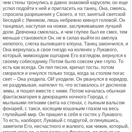
чем стены тронулись в давно знакомой карусели, он еще
успел подойти к ней и пригласить на танец. Она, смеясь,
спросила разрешения у Своего, и тот, занятый светской
беседой с Умником, лишь небрежно кивнул головой. Он
танцевал, наступая на ножки, заслуживавшие лучшей
доли. Девчонка смеялась, и чем глупее был ее смех, тем
меньше становился Он, не в силах выйти из амплуа
нелепого, слегка выпившего клоуна. Танец закончился, и
Она вернулась в свое гнездо на коленях у Лукавого,
который, мимоходом ошпарив Его взглядом, вернулся к
своему собеседнику. Потом было совсем уже глупо. То
есть как всегда. Он пел песни, кричал тосты, потом
сморился и очнулся только тогда, когда за столом погас
свет – Она уходила. ОИ уходили. Он рванулся в коридор,
не раздумывая, напялил то, что оставалось от доспехов
зимы, и пошел вместе с ними. Потом началась обычная
фантасмагория в декорациях ночного Города, с
мыльными пятнами света на стенах, с пьяным вальсом
фонарей, с такси, косящим кошачьим глазом на весь
глупейший мир. Он пришел в себя в гостях у Лукавого.
То есть, наоборот, Лукавый с подругой, оглянувшись,
заметили Его, несчастного и жалкого, как чижик, который,