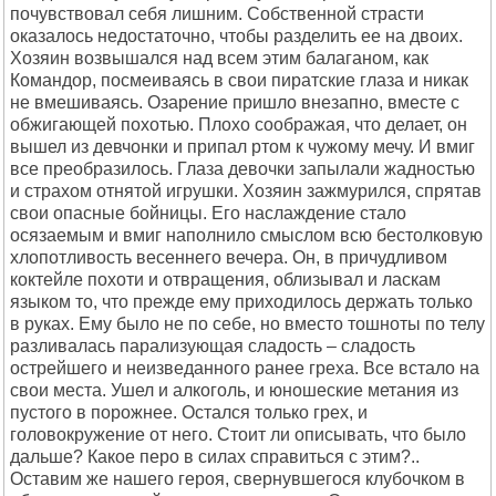
почувствовал себя лишним. Собственной страсти
оказалось недостаточно, чтобы разделить ее на двоих.
Хозяин возвышался над всем этим балаганом, как
Командор, посмеиваясь в свои пиратские глаза и никак
не вмешиваясь. Озарение пришло внезапно, вместе с
обжигающей похотью. Плохо соображая, что делает, он
вышел из девчонки и припал ртом к чужому мечу. И вмиг
все преобразилось. Глаза девочки запылали жадностью
и страхом отнятой игрушки. Хозяин зажмурился, спрятав
свои опасные бойницы. Его наслаждение стало
осязаемым и вмиг наполнило смыслом всю бестолковую
хлопотливость весеннего вечера. Он, в причудливом
коктейле похоти и отвращения, облизывал и ласкам
языком то, что прежде ему приходилось держать только
в руках. Ему было не по себе, но вместо тошноты по телу
разливалась парализующая сладость – сладость
острейшего и неизведанного ранее греха. Все встало на
свои места. Ушел и алкоголь, и юношеские метания из
пустого в порожнее. Остался только грех, и
головокружение от него. Стоит ли описывать, что было
дальше? Какое перо в силах справиться с этим?..
Оставим же нашего героя, свернувшегося клубочком в