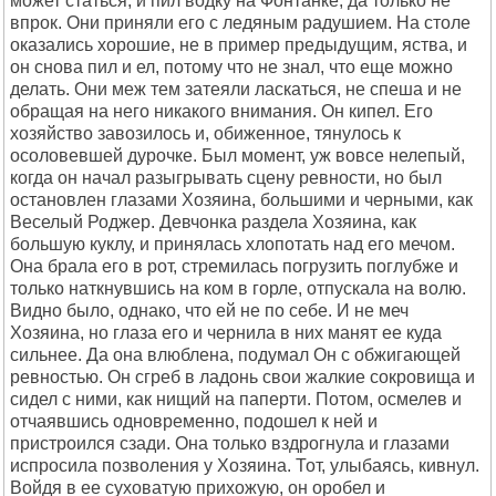
может статься, и пил водку на Фонтанке, да только не
впрок. Они приняли его с ледяным радушием. На столе
оказались хорошие, не в пример предыдущим, яства, и
он снова пил и ел, потому что не знал, что еще можно
делать. Они меж тем затеяли ласкаться, не спеша и не
обращая на него никакого внимания. Он кипел. Его
хозяйство завозилось и, обиженное, тянулось к
осоловевшей дурочке. Был момент, уж вовсе нелепый,
когда он начал разыгрывать сцену ревности, но был
остановлен глазами Хозяина, большими и черными, как
Веселый Роджер. Девчонка раздела Хозяина, как
большую куклу, и принялась хлопотать над его мечом.
Она брала его в рот, стремилась погрузить поглубже и
только наткнувшись на ком в горле, отпускала на волю.
Видно было, однако, что ей не по себе. И не меч
Хозяина, но глаза его и чернила в них манят ее куда
сильнее. Да она влюблена, подумал Он с обжигающей
ревностью. Он сгреб в ладонь свои жалкие сокровища и
сидел с ними, как нищий на паперти. Потом, осмелев и
отчаявшись одновременно, подошел к ней и
пристроился сзади. Она только вздрогнула и глазами
испросила позволения у Хозяина. Тот, улыбаясь, кивнул.
Войдя в ее суховатую прихожую, он оробел и