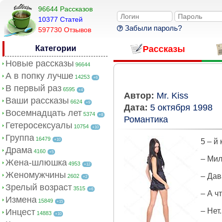
96644 Рассказов
10377 Cтатей
Забыли пароль?
597730 Отзывов
Категории
Рассказы
Новые рассказы
96644
А в попку лучше
14253
+6
В первый раз
6595
+4
Автор:
Mr. Kiss
Ваши рассказы
6624
+9
Дата:
5 октября 1998
Восемнадцать лет
5374
+8
Романтика
Гетеросексуалы
10754
+10
Группа
16479
+10
5 – й
Драма
4160
+5
– Мил
Жена-шлюшка
4953
+12
Женомужчины
– Дав
2602
+2
Зрелый возраст
3515
+6
– А ч
Измена
15849
+15
– Нет
Инцест
14883
+10