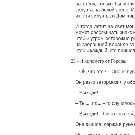
на стену, только бы молч
силуэта на белой стене. И
их, эти силуэты, и Дом по
И тогда летит на свет мо
может расслышать знакомо
чтобы утром осторожно ра
на вчерашней веранде за 
чтобы каждый, кто пришел 
23 – й километр от Города.
– Ой, что это? – Она испуг
Он резко затормозил у об
– Выходи!
– Ты... что... Что случилос
– Выходи! – Он открыл ей
Она вышла, держа в руке б
Он закрыл за ней дверь,