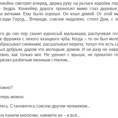
окойно смотрел вперед, держа руку на рычаге коробки пер
е бедра. Конвейер дороги проносил мимо глаз деревья
и ветками. Ему было хорошо. Он ехал домой. От этой м
сзади Город... Впереди, совсем недалеко, стоял Дом, с
ого до сих пор скачет курносый мальчишка, распугивая г
к фуражка с лихого казацкого чуба. Когда – то он был мол
абрасывал снежками, расшатывал перила, топал что есть с
был добрым, даром что молодым, домом. И ни разу не нав
вно, как только мог. Не уронил с крыши, не прокатил п
порезал разбитым оконным стеклом...
 можно?
еперь можно.
тесь. Становитесь совсем другим человеком...
на панели кнопочки, нажмите их – и все...