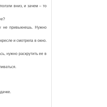
олзли вниз, и зачем – то
ее?
зу не привыкнешь. Нужно
 кресле и смотрела в окно.
ась, нужно раскрутить ее в
ливаться.
дачке.