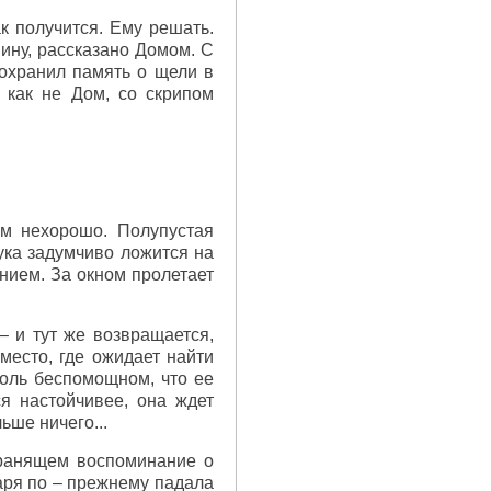
ак получится. Ему решать.
яину, рассказано Домом. С
сохранил память о щели в
, как не Дом, со скрипом
ем нехорошо. Полупустая
ука задумчиво ложится на
анием. За окном пролетает
 – и тут же возвращается,
место, где ожидает найти
столь беспомощном, что ее
я настойчивее, она ждет
ьше ничего...
хранящем воспоминание о
наря по – прежнему падала