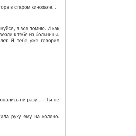
ора в старом кинозале...
лнуйся, я все помню. И как
везли к тебе из больницы.
лет. Я тебе уже говорил
вались ни разу... – Ты не
ила руку ему на колено.