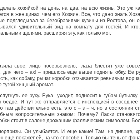
сделать хозяйкой на день, на два, на всю жизнь. Это уж к
тся в женщинах, чем его Хозяин. Все, что дано знать Хоз
вые подглядывал за безобразиями кузины из Ростова, он 
рывался удивительный вид на комнату для гостей. И кто
альными щелями, расширяя эту, как только мог.
зяла свое, лицо посерьезнело, глаза блестят уже совс
, для чего – ах! – пришлось еще выше поднять юбку. Ее р
кисть, как собаку, рычаг коробки отзывается ревнивым ворч
 тугой хищный аромат.
 спугнуть ее руку. Рука уходит, подносит к губам бутылку
 бедре. И тут же отправляется с инспекцией в соседнее 
но там действительно есть, это с – з – ч, но в состоянии 
обным вопросительным знаком: Почему? Ласки становятс
робки стоит в салоне дрожащим фаллическим символом. Бол
сюрпризы. Он улыбается. И еще какие! Там, на диване, 
н еще покажет ей, на что способен. Только бы тень от фо