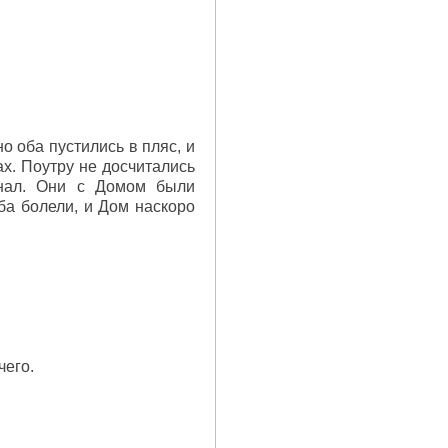
о оба пустились в пляс, и
х. Поутру не досчитались
знал. Они с Домом были
ба болели, и Дом наскоро
чего.