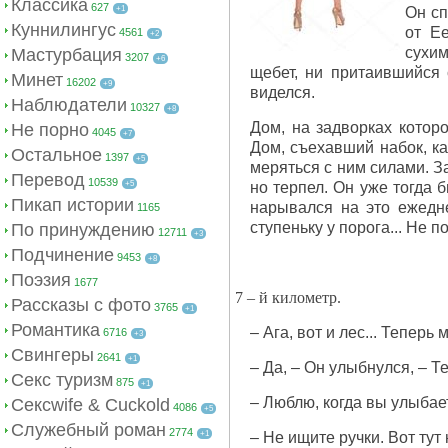
Классика
627
+1
Он сп
Куннилингус
от Е
4561
+2
сухим
Мастурбация
3207
+6
щебет, ни притаившийся 
Минет
16202
+9
виделся.
Наблюдатели
10327
+8
Дом, на задворках котор
Не порно
4045
+7
Дом, съехавший набок, ка
Остальное
1397
+5
меряться с ним силами. З
Перевод
10539
+5
но терпел. Он уже тогда 
Пикап истории
нарывался на это ежедне
1165
ступеньку у порога... Не 
По принуждению
12711
+3
Подчинение
9453
+8
Поэзия
1677
7 – й километр.
Рассказы с фото
3765
+1
Романтика
– Ага, вот и лес... Теперь
6716
+3
Свингеры
2641
+1
– Да, – Он улыбнулся, – Т
Секс туризм
875
+1
– Люблю, когда вы улыбае
Сексwife & Cuckold
4086
+5
Служебный роман
2774
+1
– Не ищите ручки. Вот тут 