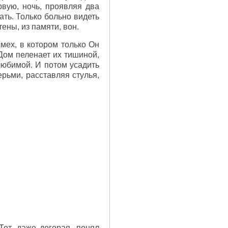
рвую, ночь, проявляя два
кать. Только больно видеть
тены, из памяти, вон.
смех, в котором только Он
Дом пеленает их тишиной,
любимой. И потом усадить
рьми, расставляя стулья,
Тот, даже догорая, понял