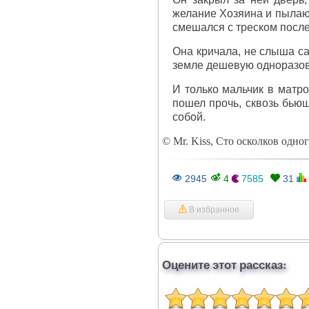
желание Хозяина и пылаю
смешался с треском посл
Она кричала, не слыша са
земле дешевую одноразову
И только мальчик в матро
пошел прочь, сквозь бьющ
собой.
© Mr. Kiss, Сто осколков одног
2945
4
7585
31
В избранное
Оцените этот рассказ: