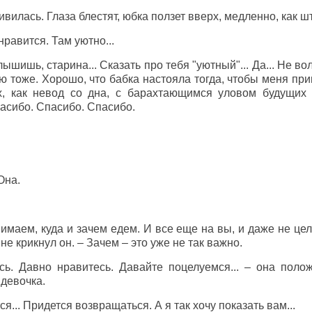
ивилась. Глаза блестят, юбка ползет вверх, медленно, как шт
равится. Там уютно...
ышишь, старина... Сказать про тебя "уютный"... Да... Не во
ю тоже. Хорошо, что бабка настояла тогда, чтобы меня при
, как невод со дна, с барахтающимся уловом будущих 
пасибо. Спасибо. Спасибо.
Она.
имаем, куда и зачем едем. И все еще на вы, и даже не цело
не крикнул он. – Зачем – это уже не так важно.
ь. Давно нравитесь. Давайте поцелуемся... – она полож
 девочка.
я... Придется возвращаться. А я так хочу показать вам...