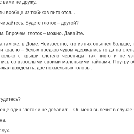
 вами не дружу...
ты вообще из тюбиков питаются...
учивайтесь. Будете глоток – другой?
лем. Впрочем, глоток – можно. Давайте.
 там же, в Доме. Неизвестно, кто из них опьянел больше, н
 красно – белых предков чудом удержались тогда на стена
сколько с крыши слетело черепицы, так никто и не у
лись со взрослыми своими маленькими тайнами. Поутру о
выжал дождем на две похмельных головы.
тудитесь?
л еще один глоток и не добавил: – Он меня вылечит в случае 
на.
слух.