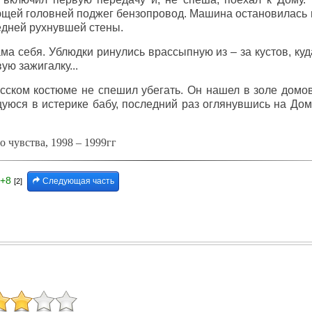
щей головней поджег бензопровод. Машина остановилась 
едней рухнувшей стены.
ма себя. Ублюдки ринулись врассыпную из – за кустов, куда
ю зажигалку...
сском костюме не спешил убегать. Он нашел в золе домово
уюся в истерике бабу, последний раз оглянувшись на Дом,
о чувства, 1998 – 1999гг
+8
Следующая часть
[2]