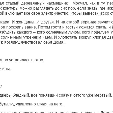
ал старый деревянный насмешник... Молчал, как в ту, пе
х контуры можно разглядеть до сих пор, если знать, где ис
рой включает все свое электричество, чтобы вывести их со с
шкара. И женщины. И друзья. И на старой веранде звучит 
е поскрипывание. Потом гости и гостьи ложатся спать, и 
збудить каждого – кого солнечным лучом, кого поцелуем 
солнечным утренним чаем. И хлопотать вокруг, хлопая две
к Хозяину, чувствовал себя Дома...
анно уставилась в окно.
очины.
ь?
 дверь, бледный, все понявший сразу и оттого уже мертвый.
утылку, удивленно глядя на него.
 включил первую передачу и, не спеша, поехал к Дому. 