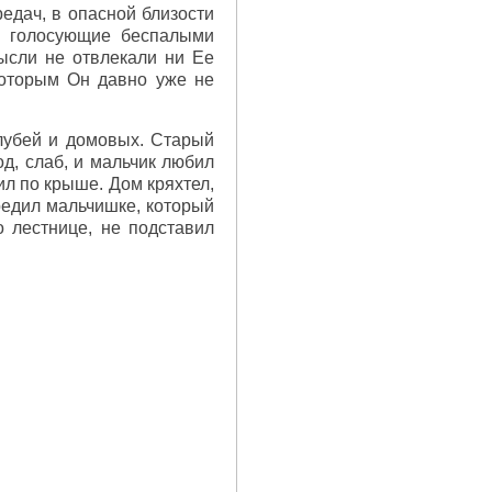
едач, в опасной близости
, голосующие беспалыми
ысли не отвлекали ни Ее
 которым Он давно уже не
олубей и домовых. Старый
од, слаб, и мальчик любил
ил по крыше. Дом кряхтел,
редил мальчишке, который
о лестнице, не подставил