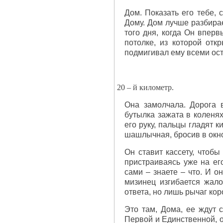
Дом. Показать его тебе, 
Дому. Дом лучше разбирае
того дня, когда Он впер
потолке, из которой отк
подмигивал ему всеми ост
20 – й километр.
Она замолчала. Дорога в
бутылка зажата в коленях
его руку, пальцы гладят 
шашлычная, бросив в окно
Он ставит кассету, чтобы
пристраиваясь уже на его
сами – знаете – что. И о
мизинец изгибается жал
ответа, но лишь рычаг ко
Это там, Дома, ее ждут 
Первой и Единственной, о