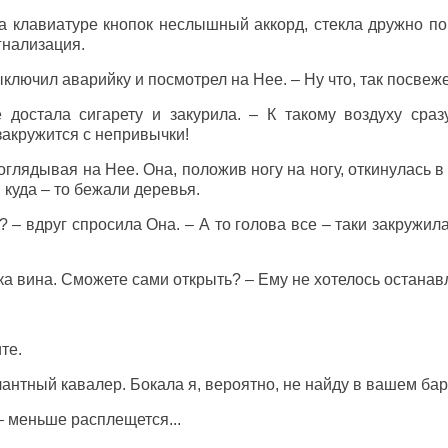
а клавиатуре кнопок неслышный аккорд, стекла дружно поп
гнализация.
ыключил аварийку и посмотрел на Нее. – Ну что, так посвеж
 достала сигарету и закурила. – К такому воздуху сра
 закружится с непривычки!
оглядывая на Нее. Она, положив ногу на ногу, откинулась в
 куда – то бежали деревья.
? – вдруг спросила Она. – А то голова все – таки закружил
ка вина. Сможете сами открыть? – Ему не хотелось останав
те.
лантный кавалер. Бокала я, вероятно, не найду в вашем бар
– меньше расплещется...