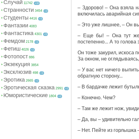
Случай
11742
+10
– Здорово! – Она взяла н
Странности
3454
+3
включилась аварийная си
Студенты
4416
+3
– Это уже лишнее, – Он в
Фантазии
4083
Фантастика
4301
+5
– Еще бы! – Она тут же
Фемдом
постепенно... А то голова
2178
+1
Фетиш
4026
+2
Он тоже закурил, искоса п
Фотопост
886
За окном, не оглядываясь,
Экзекуция
3854
– У вас нет ничего выпить
Эксклюзив
498
+1
обратную сторону...
Эротика
2665
+2
– В бардачке лежит бутыл
Эротическая сказка
2991
+2
Юмористические
1804
+1
– Конечно. Чем?
– Там же лежит нож, увиди
– Да, вы – удивительно га
– Нет. Пейте из горлышка 