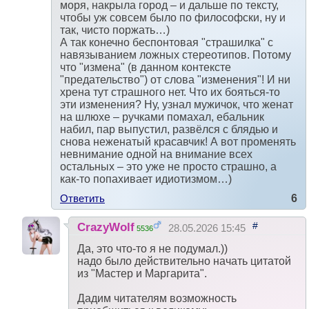
моря, накрыла город – и дальше по тексту,
чтобы уж совсем было по философски, ну и
так, чисто поржать…)
А так конечно беспонтовая "страшилка" с
навязыванием ложных стереотипов. Потому
что "измена" (в данном контексте
"предательство") от слова "изменения"! И ни
хрена тут страшного нет. Что их бояться-то
эти изменения? Ну, узнал мужичок, что женат
на шлюхе – ручками помахал, ебальник
набил, пар выпустил, развёлся с блядью и
снова неженатый красавчик! А вот променять
невнимание одной на внимание всех
остальных – это уже не просто страшно, а
как-то попахивает идиотизмом…)
Ответить
6
#
CrazyWolf
28.05.2026 15:45
5536
Да, это что-то я не подумал.))
надо было действительно начать цитатой
из "Мастер и Маргарита".
Дадим читателям возможность