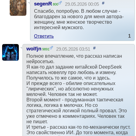
#
segenR
29.05.2026 00:05
800
Спасибо, попробую. В любом случае -
благодарен за нового для меня автора-
женщину, мне женское творчество
интересней мужского.
Ответить
1
#
wolfjn
29.05.2026 03:51
9891
Полное впечатление, что рассказ написан
нейросетью.
Я как-то дал задание китайской DeepSeek
написать новеллу про любовь и измену.
Получилось то же самое, что и здесь.
И прежде всего - обилие описательных
"лирических", но абсолютно ненужных
мелочей. Человек так не может.
Второй момент - продуманная тактическая
логика, логика в мелочах. Но со
стратегической логикой полный провал. Это
уже отмечено в комментариях. Человек так
не пишет.
И третье - рассказ как-то по-механически пуст.
Это свойственно ИИ. До того момента, когда