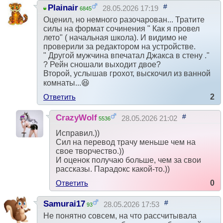
#
Plainair
28.05.2026 17:19
6845
Оценил, но немного разочарован... Тратите
силы на формат сочинения " Как я провел
лето" ( начальная школа). И видимо не
проверили за редактором на устройстве.
" Другой мужчина впечатал Джакса в стену ."
? Рейн сношали выходит двое?
Второй, услышав грохот, выскочил из ванной
комнаты...😆
Ответить
2
#
CrazyWolf
28.05.2026 21:02
5536
Исправил.))
Сил на перевод трачу меньше чем на
свое творчество.))
И оценок получаю больше, чем за свои
рассказы. Парадокс какой-то.))
Ответить
0
#
Samurai17
28.05.2026 17:53
93
Не понятно совсем, на что рассчитывала