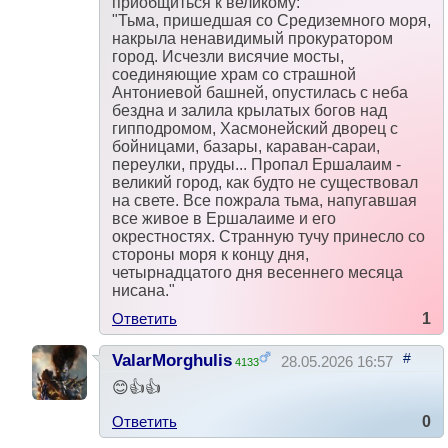
приобщиться к великому:
"Тьма, пришедшая со Средиземного моря,
накрыла ненавидимый прокуратором
город. Исчезли висячие мосты,
соединяющие храм со страшной
Антониевой башней, опустилась с неба
бездна и залила крылатых богов над
гипподромом, Хасмонейский дворец с
бойницами, базары, караван-сараи,
переулки, пруды... Пропал Ершалаим -
великий город, как будто не существовал
на свете. Все пожрала тьма, напугавшая
все живое в Ершалаиме и его
окрестностях. Странную тучу принесло со
стороны моря к концу дня,
четырнадцатого дня весеннего месяца
нисана."
Ответить
1
#
ValarMorghulis
28.05.2026 16:57
4133
😊👍👍
Ответить
0