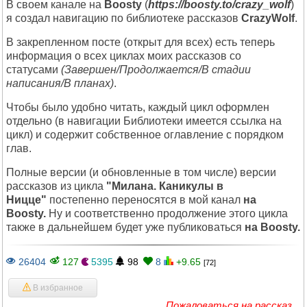
В своем канале на
Boosty
(
https://boosty.to/crazy_wolf
)
я создал навигацию по библиотеке рассказов
CrazyWolf
.
В закрепленном посте (открыт для всех) есть теперь
информация о всех циклах моих рассказов со
статусами
(Завершен/Продолжается/В стадии
написания/В планах)
.
Чтобы было удобно читать, каждый цикл оформлен
отдельно (в навигации Библиотеки имеется ссылка на
цикл) и содержит собственное оглавление с порядком
глав.
Полные версии (и обновленные в том числе) версии
рассказов из цикла
"Милана. Каникулы в
Ницце"
постепенно переносятся
в мой канал
на
Boosty.
Ну и соответственно продолжение этого цикла
также в дальнейшем будет уже публиковаться
на Boosty.
26404
127
5395
98
8
+9.65
[72]
В избранное
Пожаловаться на рассказ