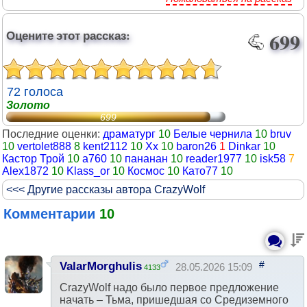
Оцените этот рассказ:
699
72 голоса
Золото
699
Последние оценки:
драматург
10
Белые чернила
10
bruv
10
vertolet888
8
kent2112
10
Хх
10
baron26
1
Dinkar
10
Кастор Трой
10
а760
10
пананан
10
reader1977
10
isk58
7
Alex1872
10
Klass_or
10
Космос
10
Като77
10
<<< Другие рассказы автора CrazyWolf
Комментарии
10
#
ValarMorghulis
28.05.2026 15:09
4133
CrazyWolf надо было первое предложение
начать – Тьма, пришедшая со Средиземного