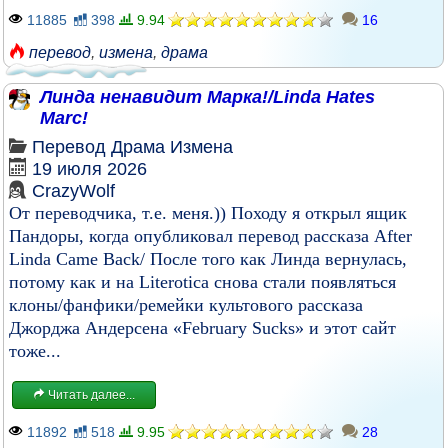
11885
398
9.94
16
перевод
,
измена
,
драма
Линда ненавидит Марка!/Linda Hates
Marc!
Перевод
Драма
Измена
19 июля 2026
CrazyWolf
От переводчика, т.е. меня.)) Походу я открыл ящик
Пандоры, когда опубликовал перевод рассказа After
Linda Came Back/ После того как Линда вернулась,
потому как и на Literotica снова стали появляться
клоны/фанфики/ремейки культового рассказа
Джорджа Андерсена «February Sucks» и этот сайт
тоже...
Читать далее...
11892
518
9.95
28