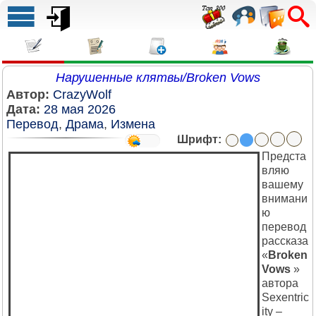
Нарушенные клятвы/Broken Vows
Автор:
CrazyWolf
Дата:
28 мая 2026
Перевод
,
Драма
,
Измена
Шрифт:
Предста
вляю
вашему
внимани
ю
перевод
рассказа
«
Broken
Vows
»
автора
Sexentric
ity –