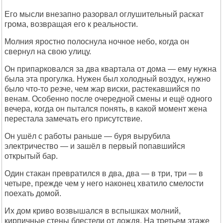
Его мысли внезапно разорвал оглушительный раскат
грома, возвращая его к реальности.
Молния яростно полоснула ночное небо, когда он
свернул на свою улицу.
Он припарковался за два квартала от дома — ему нужна
была эта прогулка. Нужен был холодный воздух, нужно
было что-то резче, чем жар виски, растекавшийся по
венам. Особенно после очередной смены и ещё одного
вечера, когда он пытался понять, в какой момент жена
перестала замечать его присутствие.
Он ушёл с работы раньше — буря вырубила
электричество — и зашёл в первый попавшийся
открытый бар.
Один стакан превратился в два, два — в три, три — в
четыре, прежде чем у него наконец хватило смелости
поехать домой.
Их дом криво возвышался в вспышках молний,
кирпичные стены блестели от дождя. На третьем этаже