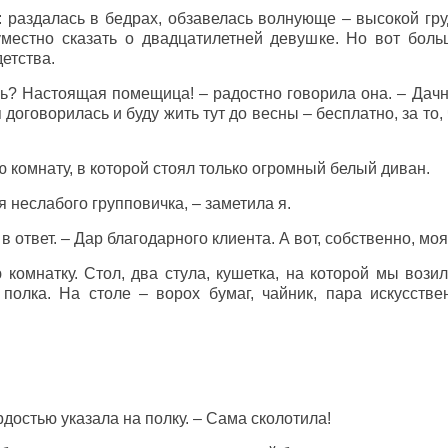
 раздалась в бедрах, обзавелась волнующе – высокой гру
уместно сказать о двадцатилетней девушке. Но вот боль
детства.
сь? Настоящая помещица! – радостно говорила она. – Дачн
я договорилась и буду жить тут до весны – бесплатно, за то
комнату, в которой стоял только огромный белый диван.
 неслабого групповичка, – заметила я.
в ответ. – Дар благодарного клиента. А вот, собственно, мо
омнатку. Стол, два стула, кушетка, на которой мы возил
полка. На столе – ворох бумаг, чайник, пара искусстве
ордостью указала на полку. – Сама сколотила!