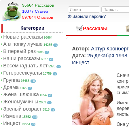
96664 Рассказов
10377 Cтатей
Забыли пароль?
597844 Отзывов
Категории
Рассказы
Новые рассказы
96664
А в попку лучше
14255
+5
Автор:
Артур Кронберг
В первый раз
6596
+3
Дата:
25 декабря 1998
Ваши рассказы
6627
+9
Инцест
Восемнадцать лет
5378
+6
Гетеросексуалы
10759
+8
Снач
Группа
контр
16483
+11
Драма
приех
4165
+9
снима
Жена-шлюшка
4954
+6
Женомужчины
Имея
2603
+1
Зрелый возраст
дере
3515
+5
листь
Измена
15852
+13
Инцест
Она у
14883
+5