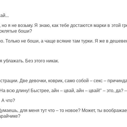
й...
, но я не возьму. Я знаю, как тебе достаются марки в этой 
роклятые боши?
чно. Только не боши, а чаще всякие там турки. Я же в дешеве
я ублажать. Без этого никак.
нстрации. Две девочки, коврик, само собой – секс – причинд
На всю длину! Быстрее, айн – цвай, айн – цвай!" – это, да? 
. А что?
умаешь, для меня тут что – то новое? Может, ты воображаеш
арайчике?