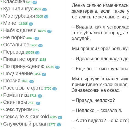
Классика
628
+2
Ленка сильно изменилась:
Куннилингус
4562
+1
заматерела, если такое 
Мастурбация
остались те же самые, из 
3208
+2
Минет
16205
+7
– Видала, как я устроила
Наблюдатели
10330
+7
тоже убрались в город, а 
Не порно
халупой.
4046
+7
Остальное
1400
+6
Мы прошли через большую 
Перевод
10539
+3
Пикап истории
– Идеальное площадка для
1165
По принуждению
12710
+1
– Еще бы! – хмыкнула она 
Подчинение
9454
+5
Мы нырнули в маленькую к
Поэзия
1678
+1
примитивно сколоченная 
Рассказы с фото
3766
+2
Занавесочки на окнах.
Романтика
6718
+4
– Правда, неплохо?
Свингеры
2641
+1
Секс туризм
– Неплохо, – сказала я.
875
Сексwife & Cuckold
4085
+2
– А это видела? – она с г
Служебный роман
2777
+3