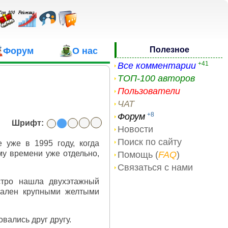
Полезное
Форум
О нас
+41
Все комментарии
ТОП-100 авторов
Пользователи
ЧАТ
+8
Форум
Шрифт:
Новости
Поиск по сайту
 уже в 1995 году, когда
му времени уже отдельно,
Помощь (
FAQ
)
Связаться с нами
стро нашла двухэтажный
вален крупными желтыми
вались друг другу.