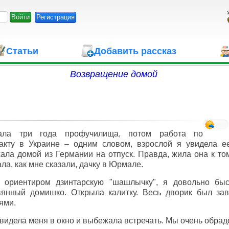
Регистрация
Статьи
Добавить рассказ
Возвращение домой
ала три года профучилища, потом работа по
акту в Украине – одним словом, взрослой я увидела ее
ала домой из Германии на отпуск. Правда, жила она к то
ла, как мне сказали, дачку в Юрмале.
 ориентиром дзинтарскую "шашлычку", я довольно бы
вянный домишко. Открыла калитку. Весь дворик был за
ями.
видела меня в окно и выбежала встречать. Мы очень обрадо