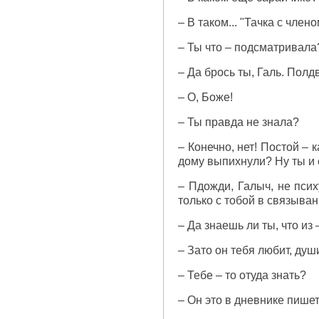
– В таком... "Тачка с чле
– Ты что – подсматривала
– Да брось ты, Галь. Пол
– О, Боже!
– Ты правда не знала?
– Конечно, нет! Постой – 
дому выпихнули? Ну ты и с
– Пдожди, Галыч, не псих
только с тобой в связыван
– Да знаешь ли ты, что из
– Зато он тебя любит, души
– Тебе – то отуда знать?
– Он это в дневнике пишет