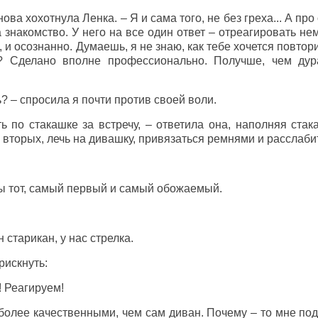
нова хохотнула Ленка. – Я и сама того, не без греха... А про
 знакомство. У него на все один ответ – отреагировать не
 и осознанно. Думаешь, я не знаю, как тебе хочется повтор
 Сделано вполне профессионально. Получше, чем дура
? – спросила я почти против своей воли.
ь по стакашке за встречу, – ответила она, наполняя стак
 вторых, лечь на дивашку, привязаться ремнями и расслаби
бы тот, самый первый и самый обожаемый.
 старикан, у нас стрелка.
рискнуть:
! Реагируем!
более качественными, чем сам диван. Почему – то мне под