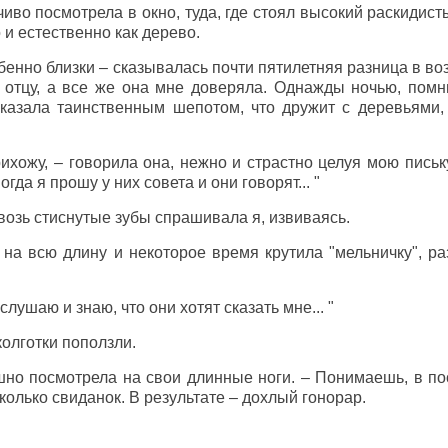
иво посмотрела в окно, туда, где стоял высокий раскидисты
 и естественно как дерево.
бенно близки – сказывалась почти пятилетняя разница в воз
к отцу, а все же она мне доверяла. Однажды ночью, пом
ссказала таинственным шепотом, что дружит с деревьями
рихожу, – говорила она, нежно и страстно целуя мою письк
огда я прошу у них совета и они говорят... "
квозь стиснутые зубы спрашивала я, извиваясь.
 на всю длину и некоторое время крутила "мельничку", 
 слушаю и знаю, что они хотят сказать мне... "
колготки поползли.
ушно посмотрела на свои длинные ноги. – Понимаешь, в п
колько свиданок. В результате – дохлый гонорар.