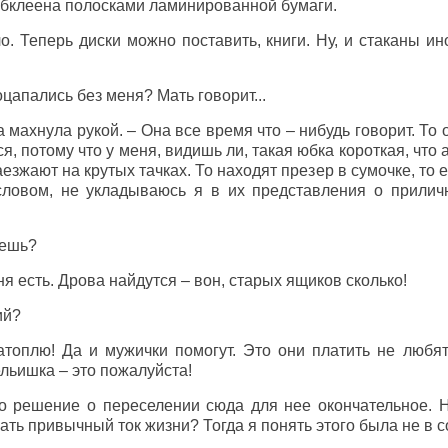
обклеена полосками ламинированной бумаги.
о. Теперь диски можно поставить, книги. Ну, и стаканы ино
поцапались без меня? Мать говорит...
ка махнула рукой. – Она все время что – нибудь говорит. То 
я, потому что у меня, видишь ли, такая юбка короткая, что 
езжают на крутых тачках. То находят презер в сумочке, то ещ
словом, не укладываюсь я в их представления о прилич
дешь?
ня есть. Дрова найдутся – вон, старых ящиков сколько!
ий?
атоплю! Да и мужички помогут. Это они платить не любят
ельишка – это пожалуйста!
о решение о переселении сюда для нее окончательное. Н
ать привычный ток жизни? Тогда я понять этого была не в с