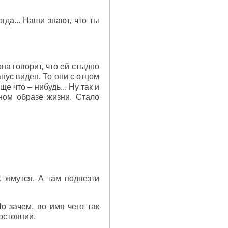
гда... Наши знают, что ты
она говорит, что ей стыдно
анус виден. То они с отцом
е что – нибудь... Ну так и
ном образе жизни. Стало
, жмутся. А там подвезти
о зачем, во имя чего так
остоянии.