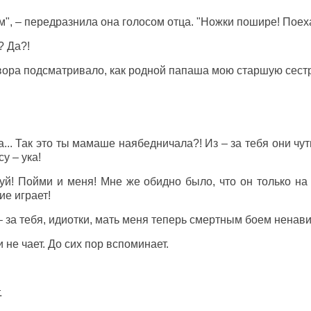
ном", – передразнила она голосом отца. "Ножки пошире! Поех
? Да?!
двора подсматривало, как родной папаша мою старшую сест
ка... Так это ты мамаше наябедничала?! Из – за тебя они чу
у – ука!
уй! Пойми и меня! Мне же обидно было, что он только на
ие играет!
 – за тебя, идиотки, мать меня теперь смертным боем ненав
 не чает. До сих пор вспоминает.
.