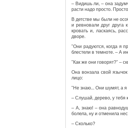
– Видишь ли, – она задумч
расти надо просто. Просто
В детстве мы были не осо
и ревновали друг друга 
кровать и, ласкаясь, ра
дворе.
"Они радуются, когда я п
блестели в темноте. – А ин
"Как же они говорят?" – с
Она вонзала свой язычок
лицо:
"Не знаю... Они шумят, а я
– Слушай, дерево, у тебя 
– А, знаю! – она равнод
болела, ну и отменила нес
– Сколько?