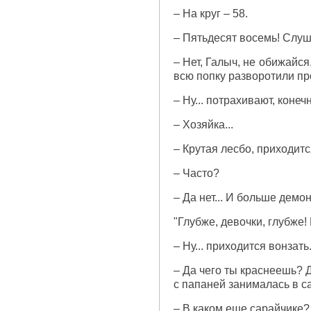
– На круг – 58.
– Пятьдесят восемь! Слуша
– Нет, Галыч, не обижайся
всю попку разворотили п
– Ну... потрахивают, коне
– Хозяйка...
– Крутая лесбо, приходитс
– Часто?
– Да нет... И больше демо
"Глубже, девочки, глубже! 
– Ну... приходится вонзать
– Да чего ты краснеешь? Д
с папаней занималась в с
– В каком еще сарайчике?