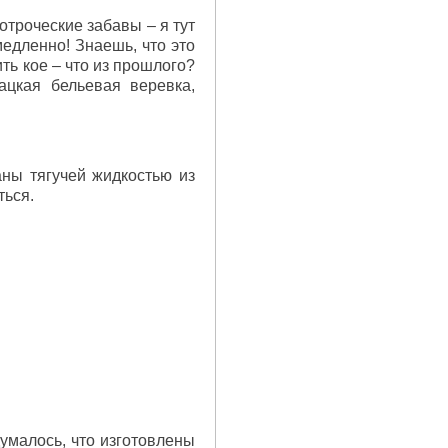
 отроческие забавы – я тут
медленно! Знаешь, что это
ить кое – что из прошлого?
цкая бельевая веревка,
аны тягучей жидкостью из
ться.
умалось, что изготовлены