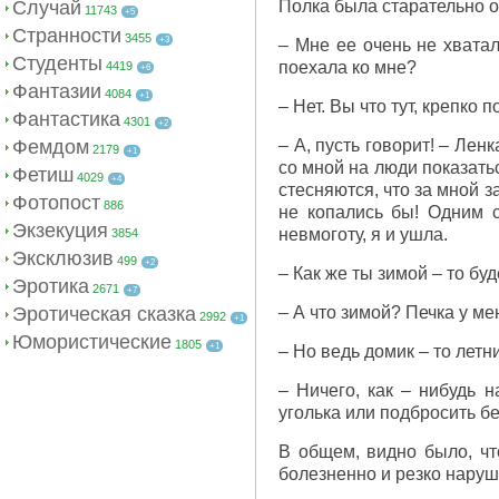
Случай
Полка была старательно 
11743
+5
Странности
3455
+3
– Мне ее очень не хватал
Студенты
поехала ко мне?
4419
+6
Фантазии
4084
+1
– Нет. Вы что тут, крепко 
Фантастика
4301
+2
Фемдом
– А, пусть говорит! – Лен
2179
+1
со мной на люди показатьс
Фетиш
4029
+4
стесняются, что за мной за
Фотопост
886
не копались бы! Одним 
Экзекуция
невмоготу, я и ушла.
3854
Эксклюзив
499
+2
– Как же ты зимой – то бу
Эротика
2671
+7
Эротическая сказка
– А что зимой? Печка у ме
2992
+1
Юмористические
1805
+1
– Но ведь домик – то летн
– Ничего, как – нибудь н
уголька или подбросить б
В общем, видно было, чт
болезненно и резко наруш