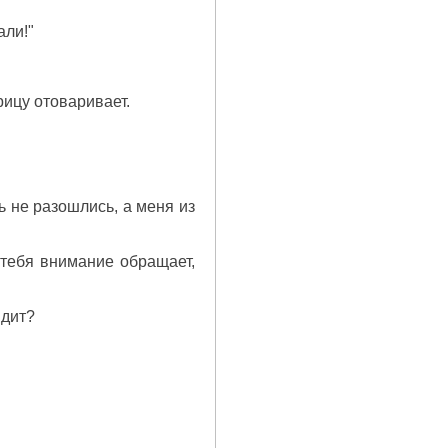
али!"
рицу отоваривает.
ть не разошлись, а меня из
 тебя внимание обращает,
идит?