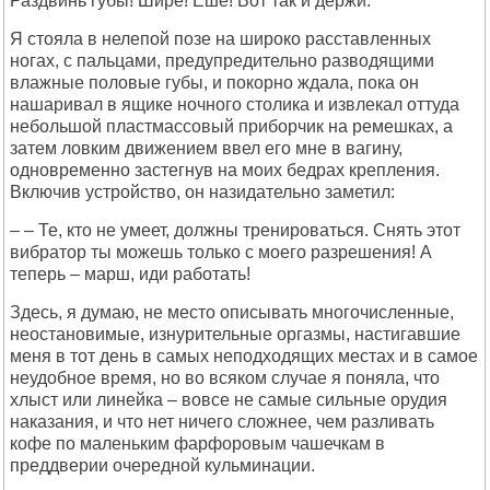
Раздвинь губы! Шире! Еше! Вот так и держи.
Я стояла в нелепой позе на широко расставленных
ногах, с пальцами, предупредительно разводящими
влажные половые губы, и покорно ждала, пока он
нашаривал в ящике ночного столика и извлекал оттуда
небольшой пластмассовый приборчик на ремешках, а
затем ловким движением ввел его мне в вагину,
одновременно застегнув на моих бедрах крепления.
Включив устройство, он назидательно заметил:
– – Те, кто не умеет, должны тренироваться. Снять этот
вибратор ты можешь только с моего разрешения! А
теперь – марш, иди работать!
Здесь, я думаю, не место описывать многочисленные,
неостановимые, изнурительные оргазмы, настигавшие
меня в тот день в самых неподходящих местах и в самое
неудобное время, но во всяком случае я поняла, что
хлыст или линейка – вовсе не самые сильные орудия
наказания, и что нет ничего сложнее, чем разливать
кофе по маленьким фарфоровым чашечкам в
преддверии очередной кульминации.