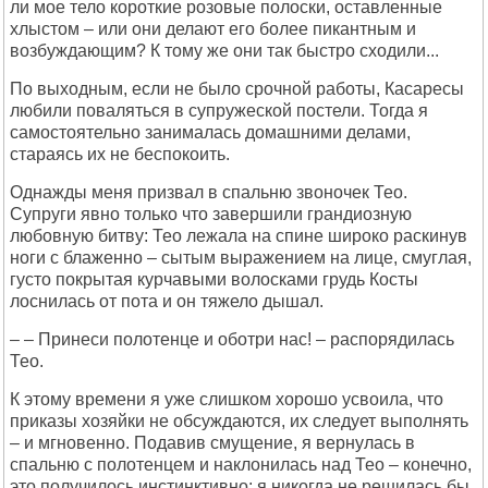
ли мое тело короткие розовые полоски, оставленные
хлыстом – или они делают его более пикантным и
возбуждающим? К тому же они так быстро сходили...
По выходным, если не было срочной работы, Касаресы
любили поваляться в супружеской постели. Тогда я
самостоятельно занималась домашними делами,
стараясь их не беспокоить.
Однажды меня призвал в спальню звоночек Тео.
Супруги явно только что завершили грандиозную
любовную битву: Тео лежала на спине широко раскинув
ноги с блаженно – сытым выражением на лице, смуглая,
густо покрытая курчавыми волосками грудь Косты
лоснилась от пота и он тяжело дышал.
– – Принеси полотенце и оботри нас! – распорядилась
Тео.
К этому времени я уже слишком хорошо усвоила, что
приказы хозяйки не обсуждаются, их следует выполнять
– и мгновенно. Подавив смущение, я вернулась в
спальню с полотенцем и наклонилась над Тео – конечно,
это получилось инстинктивно: я никогда не решилась бы