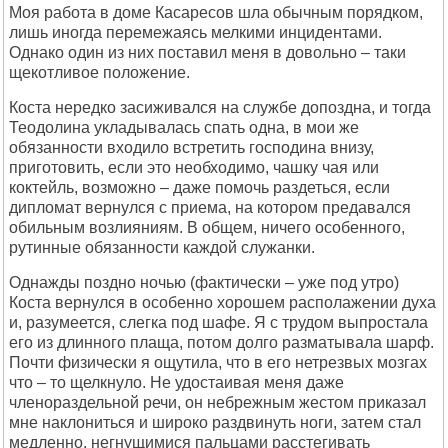
Моя работа в доме Касаресов шла обычным порядком,
лишь иногда перемежаясь мелкими инцидентами.
Однако один из них поставил меня в довольно – таки
щекотливое положение.
Коста нередко засиживался на службе допоздна, и тогда
Теодолина укладывалась спать одна, в мои же
обязанности входило встретить господина внизу,
приготовить, если это необходимо, чашку чая или
коктейль, возможно – даже помочь раздеться, если
дипломат вернулся с приема, на котором предавался
обильным возлияниям. В общем, ничего особенного,
рутинные обязанности каждой служанки.
Однажды поздно ночью (фактически – уже под утро)
Коста вернулся в особенно хорошем располажении духа
и, разумеется, слегка под шафе. Я с трудом выпростала
его из длинного плаща, потом долго разматывала шарф.
Почти физически я ощутила, что в его нетрезвых мозгах
что – то щелкнуло. Не удостаивая меня даже
членораздельной речи, он небрежным жестом приказал
мне наклониться и широко раздвинуть ноги, затем стал
медленно, негнущимися пальцами расстегивать