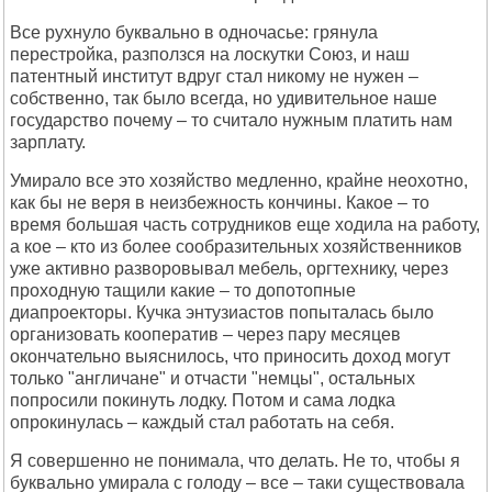
Все рухнуло буквально в одночасье: грянула
перестройка, разползся на лоскутки Союз, и наш
патентный институт вдруг стал никому не нужен –
собственно, так было всегда, но удивительное наше
государство почему – то считало нужным платить нам
зарплату.
Умирало все это хозяйство медленно, крайне неохотно,
как бы не веря в неизбежность кончины. Какое – то
время большая часть сотрудников еще ходила на работу,
а кое – кто из более сообразительных хозяйственников
уже активно разворовывал мебель, оргтехнику, через
проходную тащили какие – то допотопные
диапроекторы. Кучка энтузиастов попыталась было
организовать кооператив – через пару месяцев
окончательно выяснилось, что приносить доход могут
только "англичане" и отчасти "немцы", остальных
попросили покинуть лодку. Потом и сама лодка
опрокинулась – каждый стал работать на себя.
Я совершенно не понимала, что делать. Не то, чтобы я
буквально умирала с голоду – все – таки существовала