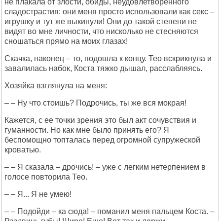
не плакала от злости, обиды, неудовлетворенного
сладострастия: они меня просто использовали как секс –
игрушку и тут же выкинули! Они до такой степени не
видят во мне личности, что нисколько не стесняются
сношаться прямо на моих глазах!
Скачка, наконец – то, подошла к концу. Тео вскрикнула и
завалилась набок, Коста тяжко дышал, расслабляясь.
Хозяйка взглянула на меня:
– – Ну что стоишь? Подрочись, ты же вся мокрая!
Кажется, с ее точки зрения это был акт сочувствия и
гуманности. Но как мне было принять его? Я
беспомощно топталась перед огромной супружеской
кроватью.
– – Я сказала – дрочись! – уже с легким нетерпением в
голосе повторила Тео.
– – Я... Я не умею!
– – Подойди – ка сюда! – поманил меня пальцем Коста. –