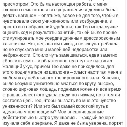
присмотром. Это была настоящая работа, с меня
сходило семь потов и все упражнения я должна была
делать нагишом – опять же, вовсе не для того, чтобы я
чувствовала свою униженность или возбуждение, в
просто из соображений удобства: так Тео могла лучше
оценить ход и результаты занятий, так ей было проще
стимулировать мое усердие длинным дрессировочным
хлыстиком. Нет, нет, она им никогда не злоупотребляла,
но не спускала мне и малейшей недоработки или
небрежности. Стоило чуть замешкаться, едва заметно
сбросить темп – и обнаженное тело тут же настигал
жалящий укус, причем Тео даже не приходилось для
этого подниматься из шезлонга – хлыст настигал меня в
любом углу небольшого тренировочного зала. Конечно,
было безумно унизительно мчаться по кругу, высоко,
словно цирковая лошадь, поднимая колени и все время
страшась хлесткого удара сзади по ляжкам, но в том ли
состояла цель Тео, чтобы вызвать во мне это чувство
униженности? Или это был самый короткий путь к
идеальным пропорциям? Мои внешние данные
действительно быстро улучшались – каждый вечер я
изучала себя в зеркале. Я даже не была уверена, портят