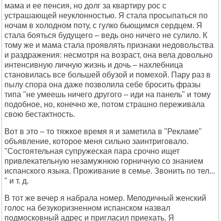
мама и ее пенсия, но долг за квартиру рос с
устрашающей неуклонностью. Я стала просыпаться по
ночам в холодном поту, с гулко бьющимся сердцем. Я
стала бояться будущего – ведь оно ничего не сулило. К
тому же и мама стала проявлять признаки недовольства
и раздражения: несмотря на возраст, она вела довольно
интенсивную личную жизнь и дочь – нахлебница
становилась все большей обузой и помехой. Пару раз в
пылу спора она даже позволила себе бросить фразы
типа "не умеешь ничего другого – иди на панель" и тому
подобное, но, конечно же, потом страшно переживала
свою бестактность.
Вот в это – то тяжкое время я и заметила в "Рекламе"
объявление, которое меня сильно заинтриговало.
"Состоятельная супружеская пара срочно ищет
привлекательную незамужнюю горничную со знанием
испанского языка. Проживание в семье. Звонить по тел...
" и т. д.
В тот же вечер я набрала номер. Мелодичный женский
голос на безукоризненном испанском назвал
подмосковный адрес и пригласил приехать. Я