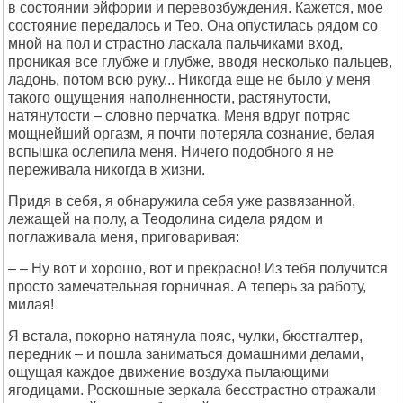
в состоянии эйфории и перевозбуждения. Кажется, мое
состояние передалось и Тео. Она опустилась рядом со
мной на пол и страстно ласкала пальчиками вход,
проникая все глубже и глубже, вводя несколько пальцев,
ладонь, потом всю руку... Никогда еще не было у меня
такого ощущения наполненности, растянутости,
натянутости – словно перчатка. Меня вдруг потряс
мощнейший оргазм, я почти потеряла сознание, белая
вспышка ослепила меня. Ничего подобного я не
переживала никогда в жизни.
Придя в себя, я обнаружила себя уже развязанной,
лежащей на полу, а Теодолина сидела рядом и
поглаживала меня, приговаривая:
– – Ну вот и хорошо, вот и прекрасно! Из тебя получится
просто замечательная горничная. А теперь за работу,
милая!
Я встала, покорно натянула пояс, чулки, бюстгалтер,
передник – и пошла заниматься домашними делами,
ощущая каждое движение воздуха пылающими
ягодицами. Роскошные зеркала бесстрастно отражали