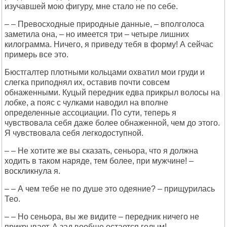
изучавшей мою фигуру, мне стало не по себе.
– – Превосходные природные данные, – вполголоса
заметила она, – но имеется три – четыре лишних
килограмма. Ничего, я приведу тебя в форму! А сейчас
примерь все это.
Бюстгалтер плотными кольцами охватил мои груди и
слегка приподнял их, оставив почти совсем
обнаженными. Куцый передник едва прикрыл волосы на
лобке, а пояс с чулками наводил на вполне
определенные ассоциации. По сути, теперь я
чувствовала себя даже более обнаженной, чем до этого.
Я чувствовала себя легкодоступной.
– – Не хотите же вы сказать, сеньора, что я должна
ходить в таком наряде, тем более, при мужчине! –
воскликнула я.
– – А чем тебе не по душе это одеяние? – прищурилась
Тео.
– – Но сеньора, вы же видите – передник ничего не
прикрывает. А зад вообще остается голым!