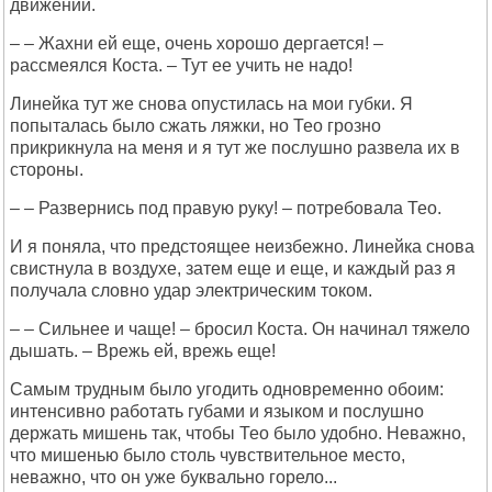
движений.
– – Жахни ей еще, очень хорошо дергается! –
рассмеялся Коста. – Тут ее учить не надо!
Линейка тут же снова опустилась на мои губки. Я
попыталась было сжать ляжки, но Тео грозно
прикрикнула на меня и я тут же послушно развела их в
стороны.
– – Развернись под правую руку! – потребовала Тео.
И я поняла, что предстоящее неизбежно. Линейка снова
свистнула в воздухе, затем еще и еще, и каждый раз я
получала словно удар электрическим током.
– – Сильнее и чаще! – бросил Коста. Он начинал тяжело
дышать. – Врежь ей, врежь еще!
Самым трудным было угодить одновременно обоим:
интенсивно работать губами и языком и послушно
держать мишень так, чтобы Тео было удобно. Неважно,
что мишенью было столь чувствительное место,
неважно, что он уже буквально горело...