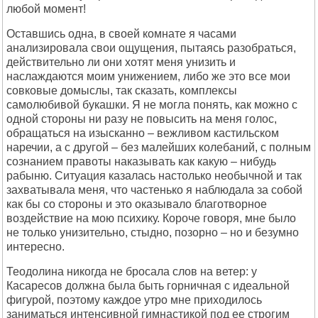
любой момент!
Оставшись одна, в своей комнате я часами
анализировала свои ощущения, пытаясь разобраться,
действительно ли они хотят меня унизить и
наслаждаются моим унижением, либо же это все мои
совковые домыслы, так сказать, комплексы
самолюбивой букашки. Я не могла понять, как можно с
одной стороны ни разу не повысить на меня голос,
обращаться на изысканно – вежливом кастильском
наречии, а с другой – без малейших колебаний, с полным
сознанием правоты наказывать как какую – нибудь
рабыню. Ситуация казалась настолько необычной и так
захватывала меня, что частенько я наблюдала за собой
как бы со стороны и это оказывало благотворное
воздействие на мою психику. Короче говоря, мне было
не только унизительно, стыдно, позорно – но и безумно
интересно.
Теодолина никогда не бросала слов на ветер: у
Касаресов должна была быть горничная с идеальной
фигурой, поэтому каждое утро мне приходилось
заниматься интенсивной гимнастикой под ее строгим