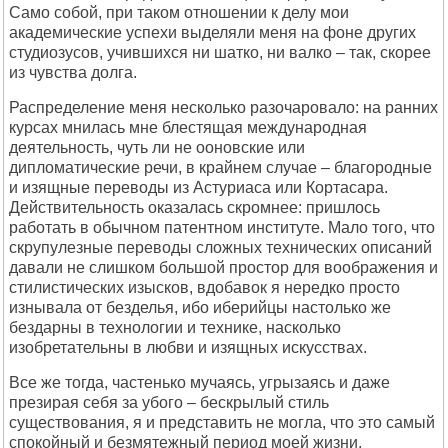
Само собой, при таком отношении к делу мои
академические успехи выделяли меня на фоне других
студиозусов, учившихся ни шатко, ни валко – так, скорее
из чувства долга.
Распределение меня несколько разочаровало: на ранних
курсах мнилась мне блестящая международная
деятельность, чуть ли не ооновские или
дипломатические речи, в крайнем случае – благородные
и изящные переводы из Астуриаса или Кортасара.
Действительность оказалась скромнее: пришлось
работать в обычном патентном институте. Мало того, что
скрупулезные переводы сложных технических описаний
давали не слишком большой простор для воображения и
стилистических изысков, вдобавок я нередко просто
изнывала от безделья, ибо иберийцы настолько же
бездарны в технологии и технике, насколько
изобретательны в любви и изящных искусствах.
Все же тогда, частенько мучаясь, угрызаясь и даже
презирая себя за убого – бескрылый стиль
существования, я и представить не могла, что это самый
спокойный и безмятежный период моей жизни.