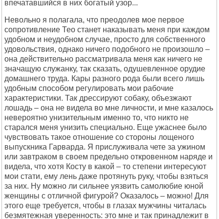
впечатавшийся в них богатый узор...
Невольно я полагала, что преодолев мое первое
сопротивление Тео станет наказывать меня при каждом
удобном и неудобном случае, просто для собственного
удовольствия, однако ничего подобного не произошло –
она действительно рассматривала меня как ничего не
значащую служанку, так сказать, одушевленное орудие
домашнего труда. Кары разного рода были всего лишь
удобным способом регулировать мои рабочие
характеристики. Так дрессируют собаку, объезжают
лошадь – она не видела во мне личности, и мне казалось
невероятно унизительным именно то, что никто не
старался меня унизить специально. Еще ужаснее было
чувствовать такое отношение со стороны лощеного
выпускника Гарварда. Я прислуживала чете за ужином
или завтраком в своем предельно откровенном наряде и
видела, что хотя Косту в какой – то степени интересуют
мои стати, ему лень даже протянуть руку, чтобы взяться
за них. Ну можно ли сильнее уязвить самолюбие юной
женщины с отличной фигурой? Оказалось – можно! Для
этого еще требуется, чтобы в глазах мужчины читалась
безмятежная уверенность: это мне и так принадлежит в