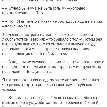
– – Отчего бы ему и не быть голым? – холодно
поинтересовалась Тео.
– – Но... Я ни за что в жизни не соглашусь ходить в этом!
– воскликнула я.
Теодолина смотрела на меня с плохо скрываемым
любопытством и это как – то сбивало с толку. Потом она
выдвинула ящик одного из столиков и вынула оттуда
довольно – таки массивную резиновую пластину,
прикрепленную к костяной рукоятке.
– – А ведь ты не слушаешься, милая, – тихо проговорила
она, легонько постукивая этим странным инструментом
по ладони. – Не слушаешься!
Я как завороженная следила за ее движениями, отметив,
что резина покрыта довольно сложным и глубоким
узором.
– – Встань – ка вот сюда, – Тео показала на небольшое
возвышение в углу, обитое темно – коричневой кожей. –