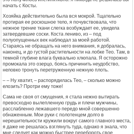
начать с Косты.
Хозяйка действительно была вся мокрой. Тщательно
протирая ее роскошное тело, я почувствовала, что
нежное трение ткани слегка возбуждает ее, увидела
затвердевшие соски. Коста лениво, из – под
полуопущенных век наблюдал за моей работой.
Стараясь не обращать на него внимания, я добралась,
наконец, и до густой растительности на лобке Тео. Там, в
темной глубине влага буквально хлюпала. Я осторожно
промокала это озерцо, боясь причинить неудобство,
неловко тронуть перетруженную нежную плоть.
– – Ну хватит, – распорядилась Тео, – сколько можно
елозить? Протри ему тоже!
Сама не своя от смущения, я стала нежно вытирать
превосходно вылепленную грудь и плечи мужчины,
расслабленно лежавшего передо мной совершенно
обнаженным. Мои руки с полотенцем долго в
нерешительности кружили вокруг самого главного места,
я даже не решалась взглянуть туда, однако я знала, что
мне следует как можно быстрее перебороть свое