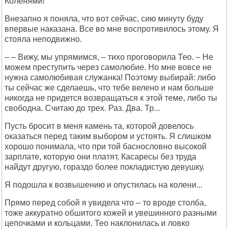
Коленями!
Внезапно я поняла, что вот сейчас, сию минуту буду
впервые наказана. Все во мне воспротивилось этому. Я
стояла неподвижно.
– – Вижу, мы упрямимся, – тихо проговорила Тео. – Не
можем преступить через самолюбие. Но мне вовсе не
нужна самолюбивая служанка! Поэтому выбирай: либо
ты сейчас же сделаешь, что тебе велено и нам больше
никогда не придется возвращаться к этой теме, либо ты
свободна. Считаю до трех. Раз. Два. Тр...
Пусть бросит в меня камень та, которой довелось
оказаться перед таким выбором и устоять. Я слишком
хорошо понимала, что при той баснословно высокой
зарплате, которую они платят, Касаресы без труда
найдут другую, гораздо более покладистую девушку.
Я подошла к возвышению и опустилась на колени...
Прямо перед собой я увидела что – то вроде столба,
тоже аккуратно обшитого кожей и увешинного разными
цепочками и кольцами. Тео наклонилась и ловко