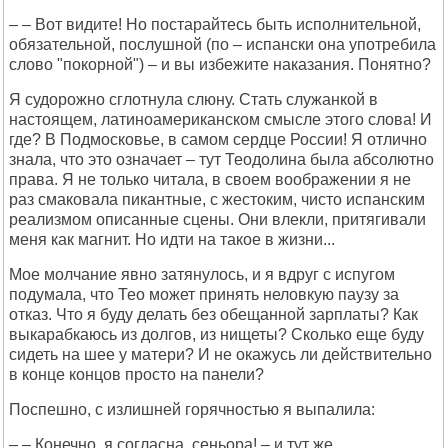
– – Вот видите! Но постарайтесь быть исполнительной,
обязательной, послушной (по – испански она употребила
слово "покорной") – и вы избежите наказания. Понятно?
Я судорожно сглотнула слюну. Стать служанкой в
настоящем, латиноамериканском смысле этого слова! И
где? В Подмосковье, в самом сердце России! Я отлично
знала, что это означает – тут Теодолина была абсолютно
права. Я не только читала, в своем воображении я не
раз смаковала пикантные, с жестоким, чисто испанским
реализмом описанные сцены. Они влекли, притягивали
меня как магнит. Но идти на такое в жизни...
Мое молчание явно затянулось, и я вдруг с испугом
подумала, что Тео может принять неловкую паузу за
отказ. Что я буду делать без обещанной зарплаты? Как
выкарабкаюсь из долгов, из нищеты? Сколько еще буду
сидеть на шее у матери? И не окажусь ли действительно
в конце концов просто на панели?
Поспешно, с излишней горячностью я выпалила:
– – Конечно, я согласна, сеньора! – и тут же