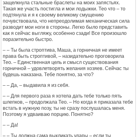
защелкнула стальные браслеты на моих запястьях.
Такая же участь постигла и мои лодыжки. Тео что – то
подтянула и я к своему великому смущению
почувствовала, что непреодолимая механическая сила
разводит мои ноги в стороны. Легко было представить
как я сейчас выгляжу, особенно сзади! Все произошло
поразительно быстро.
– – Ты была строптива, Маша, а горничная не имеет
права быть строптивой, – назидательно проговорила
Тео. – Единственная цель и смысл существования
горничной – удовлетворять желания хозяев. Сейчас ты
будешь наказана. Тебе понятно, за что?
– – Да, – выдавила я из себя.
– – Для первого раза я хотела дать тебе только пять
шлепков, – продолжала Тео. – Но когда я приказала тебе
встать в нужную позу, ты не сразу послушалась меня.
Поэтому я удваиваю порцию. Понятно?
– – Да!
– – Ты должна сама выкликать удары – если ты