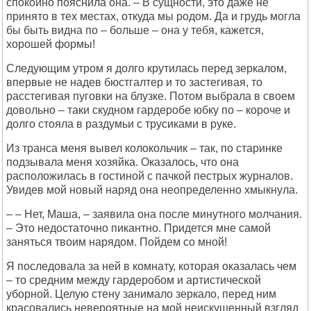
спокойно пояснила она. – В сущности, это даже не
принято в тех местах, откуда мы родом. Да и грудь могла
бы быть видна по – больше – она у тебя, кажется,
хорошей формы!
Следующим утром я долго крутилась перед зеркалом,
впервые не надев бюстгалтер и то застегивая, то
расстегивая пуговки на блузке. Потом выбрала в своем
довольно – таки скудном гардеробе юбку по – короче и
долго стояла в раздумьи с трусиками в руке.
Из транса меня вывел колокольчик – так, по старинке
подзывала меня хозяйка. Оказалось, что она
расположилась в гостиной с пачкой пестрых журналов.
Увидев мой новый наряд она неопределенно хмыкнула.
– – Нет, Маша, – заявила она после минутного молчания.
– Это недостаточно пикантно. Придется мне самой
заняться твоим нарядом. Пойдем со мной!
Я последовала за ней в комнату, которая оказалась чем
– то средним между гардеробом и артистической
уборной. Целую стену занимало зеркало, перед ним
красовались невероятные на мой неискушенный взгляд