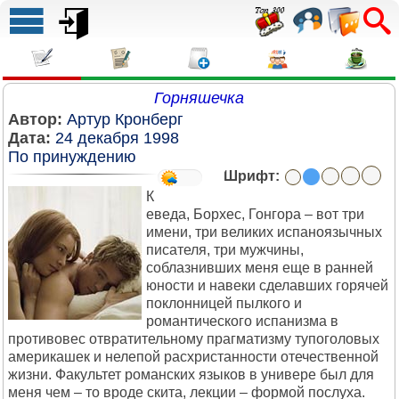
Горняшечка
Автор:
Артур Кронберг
Дата:
24 декабря 1998
По принуждению
Шрифт:
К
еведа, Борхес, Гонгора – вот три
имени, три великих испаноязычных
писателя, три мужчины,
соблазнивших меня еще в ранней
юности и навеки сделавших горячей
поклонницей пылкого и
романтического испанизма в
противовес отвратительному прагматизму тупоголовых
америкашек и нелепой расхристанности отечественной
жизни. Факультет романских языков в универе был для
меня чем – то вроде скита, лекции – формой послуха.