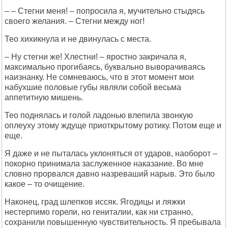
– – Стегни меня! – попросила я, мучительно стыдясь
своего желания. – Стегни между ног!
Тео хихикнула и не двинулась с места.
– Ну стегни же! Хлестни! – яростно закричала я,
максимально прогибаясь, буквально выворачиваясь
наизнанку. Не сомневаюсь, что в этот момент мои
набухшие половые губы являли собой весьма
аппетитную мишень.
Тео поднялась и голой ладонью влепила звонкую
оплеуху этому ждуще приоткрытому ротику. Потом еще и
еще.
Я даже и не пыталась уклоняться от ударов, наоборот –
покорно принимала заслуженное наказание. Во мне
словно прорвался давно назреваший нарыв. Это было
какое – то очищение.
Наконец, град шлепков иссяк. Ягодицы и ляжки
нестерпимо горели, но гениталии, как ни странно,
сохранили повышенную чувствительность. Я пребывала