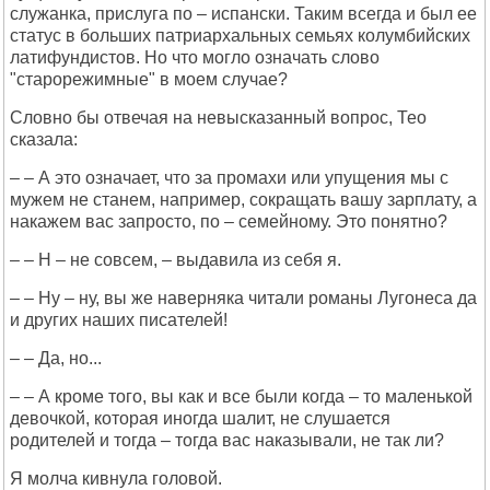
служанка, прислуга по – испански. Таким всегда и был ее
статус в больших патриархальных семьях колумбийских
латифундистов. Но что могло означать слово
"старорежимные" в моем случае?
Словно бы отвечая на невысказанный вопрос, Тео
сказала:
– – А это означает, что за промахи или упущения мы с
мужем не станем, например, сокращать вашу зарплату, а
накажем вас запросто, по – семейному. Это понятно?
– – Н – не совсем, – выдавила из себя я.
– – Ну – ну, вы же наверняка читали романы Лугонеса да
и других наших писателей!
– – Да, но...
– – А кроме того, вы как и все были когда – то маленькой
девочкой, которая иногда шалит, не слушается
родителей и тогда – тогда вас наказывали, не так ли?
Я молча кивнула головой.