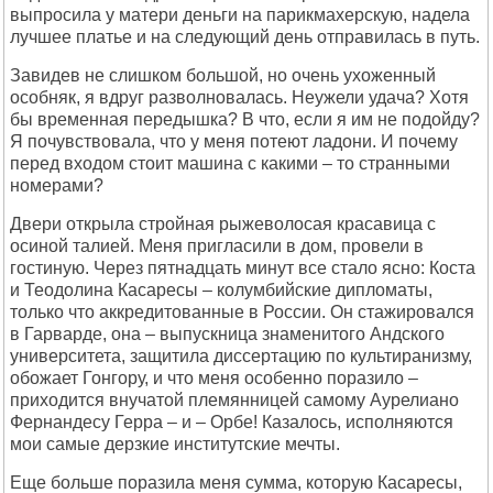
выпросила у матери деньги на парикмахерскую, надела
лучшее платье и на следующий день отправилась в путь.
Завидев не слишком большой, но очень ухоженный
особняк, я вдруг разволновалась. Неужели удача? Хотя
бы временная передышка? В что, если я им не подойду?
Я почувствовала, что у меня потеют ладони. И почему
перед входом стоит машина с какими – то странными
номерами?
Двери открыла стройная рыжеволосая красавица с
осиной талией. Меня пригласили в дом, провели в
гостиную. Через пятнадцать минут все стало ясно: Коста
и Теодолина Касаресы – колумбийские дипломаты,
только что аккредитованные в России. Он стажировался
в Гарварде, она – выпускница знаменитого Андского
университета, защитила диссертацию по культиранизму,
обожает Гонгору, и что меня особенно поразило –
приходится внучатой племянницей самому Аурелиано
Фернандесу Герра – и – Орбе! Казалось, исполняются
мои самые дерзкие институтские мечты.
Еще больше поразила меня сумма, которую Касаресы,