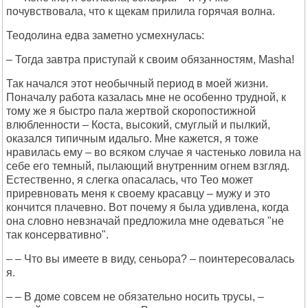
почувствовала, что к щекам прилила горячая волна.
Теодолина едва заметно усмехнулась:
– Тогда завтра приступай к своим обязанностям, Masha!
Так начался этот необычный период в моей жизни.
Поначалу работа казалась мне не особенно трудной, к
тому же я быстро пала жертвой скоропостижной
влюбленности – Коста, высокий, смуглый и пылкий,
оказался типичным идальго. Мне кажется, я тоже
нравилась ему – во всяком случае я частенько ловила на
себе его темный, пылающий внутренним огнем взгляд.
Естественно, я слегка опасалась, что Тео может
приревновать меня к своему красавцу – мужу и это
кончится плачевно. Вот почему я была удивлена, когда
она словно невзначай предложила мне одеваться "не
так консервативно".
– – Что вы имеете в виду, сеньора? – поинтересовалась
я.
– – В доме совсем не обязательно носить трусы, –