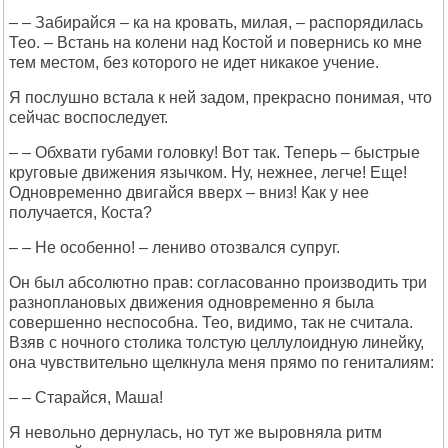
– – Забирайся – ка на кровать, милая, – распорядилась
Тео. – Встань на колени над Костой и повернись ко мне
тем местом, без которого не идет никакое учение.
Я послушно встала к ней задом, прекрасно понимая, что
сейчас воспоследует.
– – Обхвати губами головку! Вот так. Теперь – быстрые
круговые движения язычком. Ну, нежнее, легче! Еще!
Одновременно двигайся вверх – вниз! Как у нее
получается, Коста?
– – Не особенно! – лениво отозвался супруг.
Он был абсолютно прав: согласованно производить три
разноплановых движения одновременно я была
совершенно неспособна. Тео, видимо, так не считала.
Взяв с ночного столика толстую целлулоидную линейку,
она чувствительно щелкнула меня прямо по гениталиям:
– – Старайся, Маша!
Я невольно дернулась, но тут же выровняла ритм