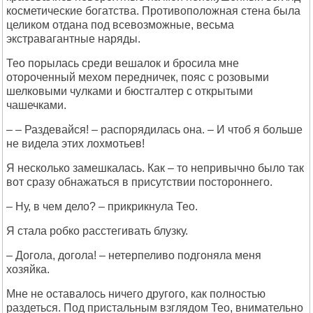
косметические богатства. Противоположная стена была
целиком отдана под всевозможные, весьма
экстравагантные наряды.
Тео порылась среди вешалок и бросила мне
отороченный мехом передничек, пояс с розовыми
шелковыми чулками и бюстгалтер с открытыми
чашечками.
– – Раздевайся! – распорядилась она. – И чтоб я больше
не видела этих лохмотьев!
Я несколько замешкалась. Как – то непривычно было так
вот сразу обнажаться в присутствии постороннего.
– Ну, в чем дело? – прикрикнула Тео.
Я стала робко расстегивать блузку.
– Догола, догола! – нетерпеливо подгоняла меня
хозяйка.
Мне не оставалось ничего другого, как полностью
раздеться. Под пристальным взглядом Тео, внимательно