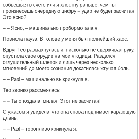
собьешься в счете или я хлестну раньше, чем ты
произнесешь очередную цифру – удар не будет засчитан.
Это ясно?
– – Ясно, – машинально пробормотала я.
Повисла пауза. В голове у меня был полнейший хаос.
Вдруг Тео размахнулась и, нисколько не сдерживая руку,
опустила свое орудие на мои ягодицы. Раздался
оглушительный шлепок и лишь через несколько
мгновений до моего сознания докатилась жгучая боль.
– – Раз! – машинально выкрикнула я.
Тео звонко рассмеялась:
– – Ты опоздала, милая. Этот не засчитан!
С ужасом я увидела, что она снова поднимает карающую
длань.
– – Раз! – торопливо крикнула я.