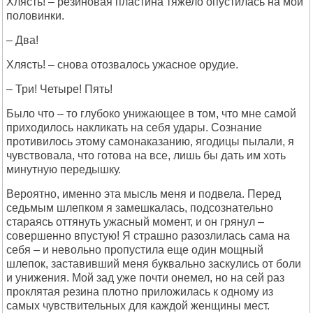
Хлясть! – резиновая пластина тяжело опустилась на мои
половинки.
– Два!
Хлясть! – снова отозвалось ужасное орудие.
– Три! Четыре! Пять!
Было что – то глубоко унижающее в том, что мне самой
приходилось накликать на себя удары. Сознание
противилось этому самонаказанию, ягодицы пылали, я
чувствовала, что готова на все, лишь бы дать им хоть
минутную передышку.
Вероятно, именно эта мысль меня и подвела. Перед
седьмым шлепком я замешкалась, подсознательно
стараясь оттянуть ужасный момент, и он грянул –
совершенно впустую! Я страшно разозлилась сама на
себя – и невольно пропустила еще один мощный
шлепок, заставивший меня буквально заскулись от боли
и унижения. Мой зад уже почти онемел, но на сей раз
проклятая резина плотно приложилась к одному из
самых чувствительных для каждой женщины мест.