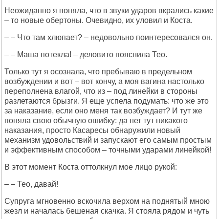
Неожиданно я поняла, что в звуки ударов вкрались какие
– то новые обертоны. Очевидно, их уловил и Коста.
– – Что там хлюпает? – недовольно поинтересовался он.
– – Маша потекла! – деловито пояснила Тео.
Только тут я осознала, что пребываю в предельном
возбуждении и вот – вот кончу, а моя вагина настолько
переполнена влагой, что из – под линейки в стороны
разлетаются брызги. Я еще успела подумать: что же это
за наказание, если оно меня так возбуждает? И тут же
поняла свою обычную ошибку: да нет тут никакого
наказания, просто Касаресы обнаружили новый
механизм удовольствий и запускают его самым простым
и эффективным способом – точными ударами линейкой!
В этот момент Коста оттолкнул мое лицо рукой:
– – Тео, давай!
Супруга мгновенно вскочила верхом на поднятый мною
жезл и началась бешеная скачка. Я стояла рядом и чуть