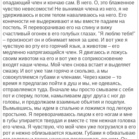
опадающий член и кончаю сам. В него. О, это блаженное
чувство невесомости! Не вынимая члена из него, я не
удерживаюсь и всем телом наваливаюсь на него. Его
конечности не выдерживают и мы вместе падаем на
постель. Я переворачиваю его на спину и вижу
счастливый огонек в его голубых глазах. "Я люблю тебя!"
– произносит он и обнимает меня за шею. И вот уже я
чувствую во рту его горячий язык, а животом – его
медленно напрягающийся член. Я двигаюсь и ложусь
своим животом на его и вот уже в соприкосновение
входят наши члены. Мой член снова встает и выделяет
смазку. И вот уже там горячо и скользко, а мы
совокупляемся губами и членами. Через какое – то
время я предлагаю пойти в душ и мы, не одеваясь,
отправляемся туда. Вначале мы просто смываем с себя
пот и сперму, потом, намыливаем друг друга с ног до
головы, и продолжаем взаимные объятия и поцелуи.
Вымывшись, мы идем в спальню и ложимся под легкую
простыню. Я переворачиваюсь лицом к его ногам и мне
в губы упирается твердая и вместе с тем нежная головка
его члена. Я чувствую, что мой член уже погрузился в его
рот и нежно облизывается языком. Губами я обхватываю