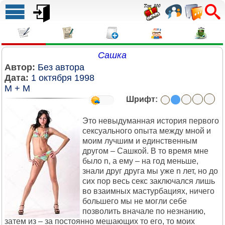
Сашка
Автор:
Без автора
Дата:
1 октября 1998
М + М
Шрифт:
Это невыдуманная история первого
сексуального опыта между мной и
моим лучшим и единственным
другом – Сашкой. В то время мне
было n, а ему – на год меньше,
знали друг друга мы уже n лет, но до
сих пор весь секс заключался лишь
во взаимных мастурбациях, ничего
большего мы не могли себе
позволить вначале по незнанию,
затем из – за постоянно мешающих то его, то моих