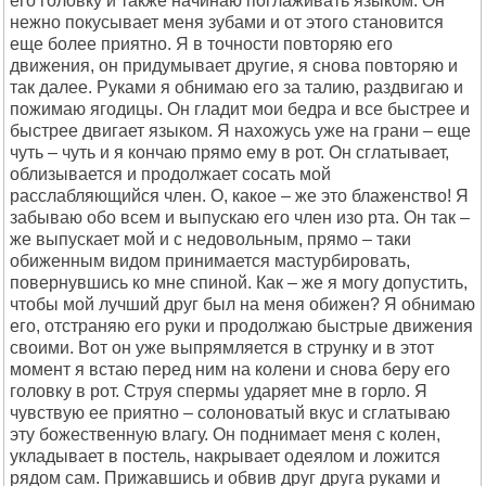
его головку и также начинаю поглаживать языком. Он
нежно покусывает меня зубами и от этого становится
еще более приятно. Я в точности повторяю его
движения, он придумывает другие, я снова повторяю и
так далее. Руками я обнимаю его за талию, раздвигаю и
пожимаю ягодицы. Он гладит мои бедра и все быстрее и
быстрее двигает языком. Я нахожусь уже на грани – еще
чуть – чуть и я кончаю прямо ему в рот. Он сглатывает,
облизывается и продолжает сосать мой
расслабляющийся член. О, какое – же это блаженство! Я
забываю обо всем и выпускаю его член изо рта. Он так –
же выпускает мой и с недовольным, прямо – таки
обиженным видом принимается мастурбировать,
повернувшись ко мне спиной. Как – же я могу допустить,
чтобы мой лучший друг был на меня обижен? Я обнимаю
его, отстраняю его руки и продолжаю быстрые движения
своими. Вот он уже выпрямляется в струнку и в этот
момент я встаю перед ним на колени и снова беру его
головку в рот. Струя спермы ударяет мне в горло. Я
чувствую ее приятно – солоноватый вкус и сглатываю
эту божественную влагу. Он поднимает меня с колен,
укладывает в постель, накрывает одеялом и ложится
рядом сам. Прижавшись и обвив друг друга руками и