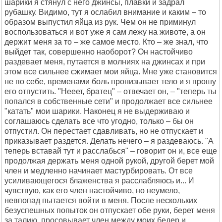
шарики я стянул с него джинсы, плавки и задрал
рубашку. Видимо, тут я ослабил внимание и каким – то
образом выпустил яйца из рук. Чем он не приминул
воспользоваться и вот уже я сам лежу на животе, а он
держит меня за то – же самое место. Кто – же знал, что
выйдет так, совершенно наоборот? Он настойчиво
раздевает меня, путается в молниях на джинсах и при
этом все сильнее сжимает мои яйца. Мне уже становится
не по себе, временами боль пронизывает тело и я прошу
его отпустить. "Нееет, братец" – отвечает он, – "теперь ты
попался в собственные сети" и продолжает все сильнее
"катать" мои шарики. Наконец я не выдерживаю и
соглашаюсь сделать все что угодно, только – бы он
отпустил. Он перестает сдавливать, но не отпускает и
приказывает раздется. Делать нечего – я раздеваюсь. "А
теперь вставай тут и расслабься" – говорит он и, все еще
продолжая держать меня одной рукой, другой берет мой
член и медленно начинает мастурбировать. От все
усиливающегося блаженства я расслабляюсь и... И
чувствую, как его член настойчиво, но неумело,
невпопад пытается войти в меня. После нескольких
безуспешных попыток он отпускает обе руки, берет меня
за талию, просовывает член между моих бедер и