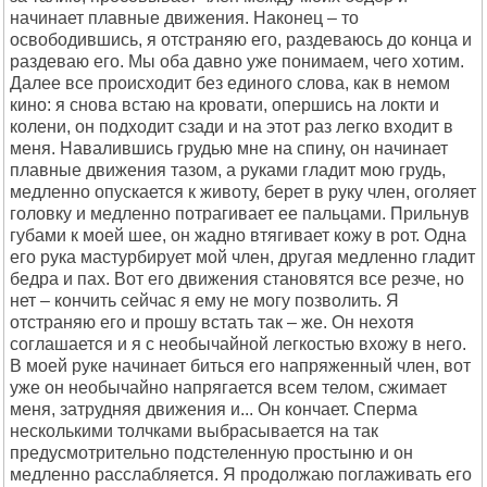
начинает плавные движения. Наконец – то
освободившись, я отстраняю его, раздеваюсь до конца и
раздеваю его. Мы оба давно уже понимаем, чего хотим.
Далее все происходит без единого слова, как в немом
кино: я снова встаю на кровати, опершись на локти и
колени, он подходит сзади и на этот раз легко входит в
меня. Навалившись грудью мне на спину, он начинает
плавные движения тазом, а руками гладит мою грудь,
медленно опускается к животу, берет в руку член, оголяет
головку и медленно потрагивает ее пальцами. Прильнув
губами к моей шее, он жадно втягивает кожу в рот. Одна
его рука мастурбирует мой член, другая медленно гладит
бедра и пах. Вот его движения становятся все резче, но
нет – кончить сейчас я ему не могу позволить. Я
отстраняю его и прошу встать так – же. Он нехотя
соглашается и я с необычайной легкостью вхожу в него.
В моей руке начинает биться его напряженный член, вот
уже он необычайно напрягается всем телом, сжимает
меня, затрудняя движения и... Он кончает. Сперма
несколькими толчками выбрасывается на так
предусмотрительно подстеленную простыню и он
медленно расслабляется. Я продолжаю поглаживать его