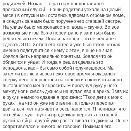
родителей. Но как – то раз нам предоставился
прекрасный случай – наши родители уехали на целый
месяц в отпуск и мы остались вдвоем в огромном доме,
а следить за нами было поручено его старшей сестре.
На улице было мерзопакостно, дома – скучно. Во все
возможные игры было переиграно и заняться было
решительно нечем. Пока я наконец – то не решился
сделать ЭТО. Хотя я его хотел и уже был готов, но как
именно подступиться к нему с этим, я еще не знал,
боялся быть неправильно понятым, боялся что он
обидится и уйдет. И тогда я решил сделать это
исподволь, как – бы само собой получившееся. Мы
затеяли возню и через некоторое время я оказался
сверху него, опершегося на колени и локти и отчаянно
пытавшегося меня сбросить. Я просунул руку у него
между ног и сквозь джинсы нащупал два шарика. Взяв их
в руку и немного сдавив я произнес: "Твои дети в моих
руках", на что он уже не ответил, а только перестал
двигаться, лег на живот и весь напрягся. Я понимал, что
он сейчас чувствует и продолжая держать его одной
рукой за яйца, другой уже расстегивал его джинсы. Он не
сопротивлялся и ничего не говорил. Пожимая его