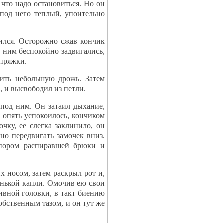
 что надо остановиться. Но он
 под него теплый, упоительно
ился. Осторожно сжав кончик
д ним беспокойно задвигались,
 пряжки.
оить небольшую дрожь. Затем
 и высвободил из петли.
 под ним. Он затаил дыхание,
м опять успокоилось, кончиком
чку, ее слегка заклинило, он
нно передвигать замочек вниз.
апором распиравшей брюки и
 носом, затем раскрыл рот и,
енькой капли. Омочив ею свои
сивной головки, в такт биению
обственным тазом, и он тут же