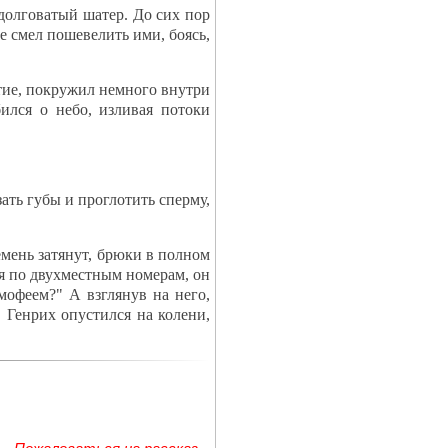
долговатый шатер. До сих пор
не смел пошевелить ими, боясь,
тие, покружил немного внутри
ился о небо, изливая потоки
ть губы и проглотить сперму,
емень затянут, брюки в полном
ся по двухместным номерам, он
мофеем?" А взглянув на него,
 Генрих опустился на колени,