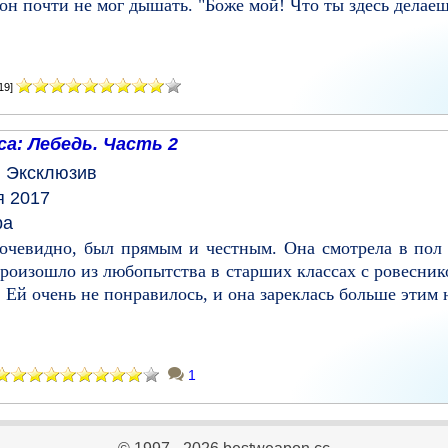
 он почти не мог дышать. "Боже мой! Что ты здесь делаеш
19]
а: Лебедь. Часть 2
ы
Эксклюзив
я 2017
ра
 очевидно, был прямым и честным. Она смотрела в пол
роизошло из любопытства в старших классах с ровеснико
 Ей очень не понравилось, и она зареклась больше этим н
1