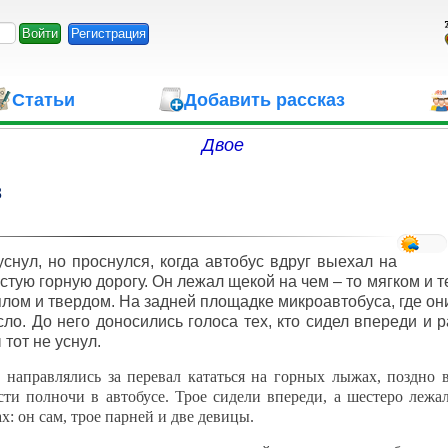
Регистрация
Статьи
Добавить рассказ
Двое
8
нул, но проснулся, когда автобус вдруг выехал на
стую горную дорогу. Он лежал щекой на чем – то мягком и т
плом и твердом. На задней площадке микроавтобуса, где он
сло. До него доносились голоса тех, кто сидел впереди и 
 тот не уснул.
аправлялись за перевал кататься на горных лыжах, поздно 
сти полночи в автобусе. Трое сидели впереди, а шестеро лежал
х: он сам, трое парней и две девицы.