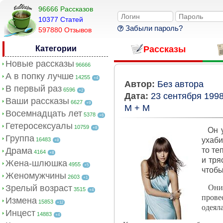
96666 Рассказов
10377 Cтатей
Забыли пароль?
597880 Отзывов
Категории
Рассказы
Новые рассказы
96666
А в попку лучше
14255
+4
Автор:
Без автора
В первый раз
6596
+2
Дата:
23 сентября 199
Ваши рассказы
6627
+9
М + М
Восемнадцать лет
5378
+6
Гетеросексуалы
10759
+8
Он ус
Группа
ухаби
16483
+8
Драма
то те
4164
+8
и тря
Жена-шлюшка
4955
+5
чтобы
Женомужчины
2603
+1
Зрелый возраст
Они н
3515
+4
прове
Измена
15853
+12
одеяла
Инцест
14883
+4