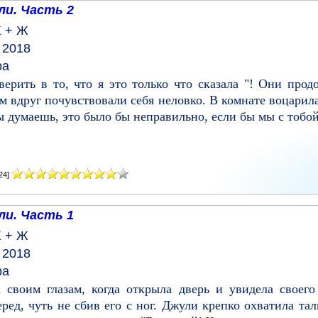
ли. Часть 2
 + Ж
 2018
ра
верить в то, что я это только что сказала "! Они прод
ем вдруг почувствовали себя неловко. В комнате воцари
 думаешь, это было бы неправильно, если бы мы с тобой 
24]
ли. Часть 1
 + Ж
 2018
ра
 своим глазам, когда открыла дверь и увидела своего
еред, чуть не сбив его с ног. Джули крепко охватила т