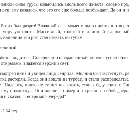
енной силы трусы вздыбились вдоль всего живота, словно про
 рук, ему казалось, что это его еще больше возбуждает. Да он и 
 В них был разрез! Влажный язык моментально проник в отверс
, упругую плоть. Массивный, толстый и длинный фаллос заб
, наполнив его рот, стал стекать по губам.
новился!
абины водителя. Совершенно ошарашенный, он едва успел облиза
 открылась и зажегся верхний свет.
смотрел вниз и увидел лицо Генриха. Молния был застегнута, р
егка растерян. Когда они вошли на турбазу и стали распределять
 "Надеюсь, никто не станет возражать, если я буду спать с Ти
 ему подмигнул. Они вошли в номер и закрыли за собой дверь.
я и сказал: "Теперь моя очередь!"
+2.64
[22]