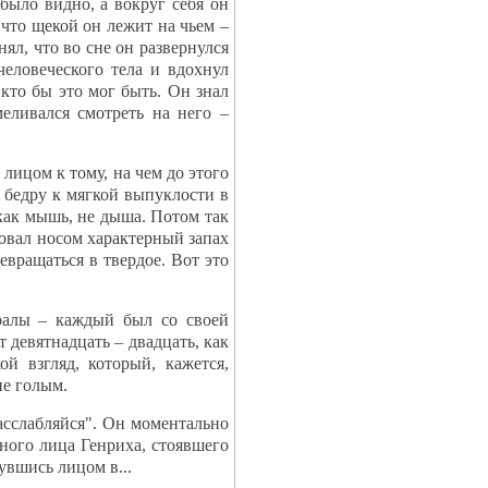
было видно, а вокруг себя он
 что щекой он лежит на чьем –
нял, что во сне он развернулся
человеческого тела и вдохнул
кто бы это мог быть. Он знал
меливался смотреть на него –
лицом к тому, на чем до этого
о бедру к мягкой выпуклости в
 как мышь, не дыша. Потом так
овал носом характерный запах
евращаться в твердое. Вот это
ралы – каждый был со своей
т девятнадцать – двадцать, как
й взгляд, который, кажется,
не голым.
асслабляйся". Он моментально
дного лица Генриха, стоявшего
увшись лицом в...