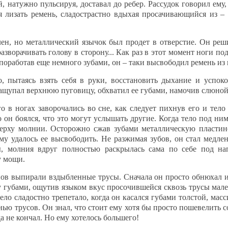
, натужно пульсируя, доставал до ребер. Рассудок говорил ему,
я лизать ремень, сладострастно вдыхая просачивающийся из –
н, но металлический язычок был продет в отверстие. Он реш
азворачивать голову в сторону... Как раз в этот момент ноги по
 поработав еще немного зубами, он – таки высвободил ремень из
пытаясь взять себя в руки, восстановить дыхание и успок
щупал верхнюю пуговицу, обхватил ее губами, намочив слюной,
 в ногах заворочались во сне, как следует пихнув его и тело
о он боялся, что это могут услышать другие. Когда тело под ни
ерху молнии. Осторожно сжав зубами металлическую пластино
ему удалось ее высвободить. Не разжимая зубов, он стал медле
ы, молния вдруг полностью раскрылась сама по себе под н
у мощи.
ов выпирали вздыбленные трусы. Сначала он просто обнюхал их
ку губами, ощутив языком вкус просочившейся сквозь трусы мал
тело сладостно трепетало, когда он касался губами толстой, мас
ью трусов. Он знал, что стоит ему хотя бы просто пошевелить с
да не кончал. Но ему хотелось большего!