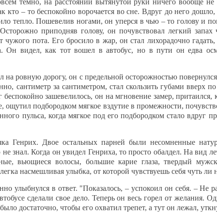
всем темно, на расстоянии вытянутой руки ничего вообще не 
к кто – то беспокойно ворочается во сне. Вдруг до него дошло,
дило тепло. Пошевелив ногами, он уперся в чью – то голову и по
. Осторожно приподняв голову, он почувствовал легкий запах 
чужого пота. Его бросило в жар, он стал лихорадочно гадать, 
. Он видел, как тот вошел в автобус, но в пути он едва ос
л на ровную дорогу, он с предельной осторожностью повернулся 
енно, сантиметр за сантиметром, стал скользить губами вверх п
уг беспокойно зашевелилось, он на мгновение замер, притаился,
, ощутил подбородком мягкое вздутие в промежности, почувств
нного пульса, когда мягкое под его подбородком стало вдруг пр
ка Генрих. Двое остальных парней были несомненные нату
не знал. Когда он увидел Генриха, то просто обалдел. На вид ле
ные, вьющиеся волосы, большие карие глаза, твердый мужско
слегка насмешливая улыбка, от которой чувствуешь себя чуть ли 
о улыбнулся в ответ. "Показалось, – успокоил он себя. – Не р
автобусе сделали свое дело. Теперь он весь горел от желания. О
было достаточно, чтобы его охватил трепет, а тут он лежал, уткн