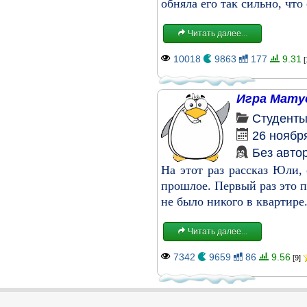
обняла его так сильно, что
Читать далее...
10018
9863
177
9.31
[
Игра Матус
Студент
26 ноябр
Без авто
На этот раз рассказ Юли,
прошлое. Первый раз это п
не было никого в квартире.
Читать далее...
7342
9659
86
9.56
[9]