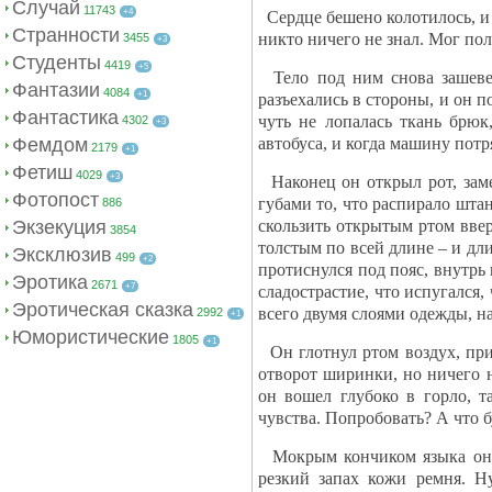
Случай
11743
+4
Сердце бешено колотилось, и 
Странности
никто ничего не знал. Мог полу
3455
+3
Студенты
4419
+5
Тело под ним снова зашевели
Фантазии
4084
+1
разъехались в стороны, и он п
Фантастика
чуть не лопалась ткань брю
4302
+3
Фемдом
автобуса, и когда машину потр
2179
+1
Фетиш
4029
+3
Наконец он открыл рот, заме
Фотопост
губами то, что распирало шта
886
Экзекуция
скользить открытым ртом вверх
3854
толстым по всей длине – и дли
Эксклюзив
499
+2
протиснулся под пояс, внутрь
Эротика
2671
+7
сладострастие, что испугался,
Эротическая сказка
всего двумя слоями одежды, н
2992
+1
Юмористические
1805
+1
Он глотнул ртом воздух, при
отворот ширинки, но ничего н
он вошел глубоко в горло, т
чувства. Попробовать? А что б
Мокрым кончиком языка он о
резкий запах кожи ремня. Н