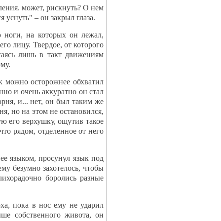
ления. может, рискнуть? О нем
я уснуть" – он закрыл глаза.
 ноги, на которых он лежал,
его лицу. Твердое, от которого
гаясь лишь в такт движениям
му.
ак можно осторожнее обхватил
но и очень аккуратно он стал
рня, и... нет, он был таким же
я, но на этом не остановился,
ю его верхушку, ощутив такое
что рядом, отделенное от него
ее языком, просунул язык под
му безумно захотелось, чтобы
лихорадочно боролись разные
а, пока в нос ему не ударил
ыше собственного живота, он