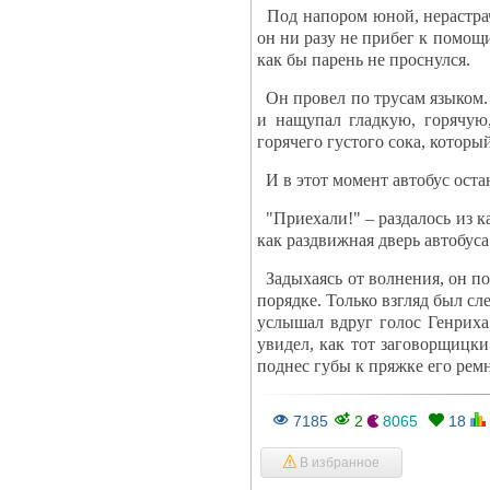
Под напором юной, нерастрач
он ни разу не прибег к помощи
как бы парень не проснулся.
Он провел по трусам языком.
и нащупал гладкую, горячую
горячего густого сока, который
И в этот момент автобус оста
"Приехали!" – раздалось из к
как раздвижная дверь автобуса
Задыхаясь от волнения, он по
порядке. Только взгляд был сл
услышал вдруг голос Генриха:
увидел, как тот заговорщицки
поднес губы к пряжке его ремн
7185
2
8065
18
В избранное