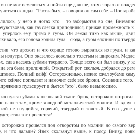
он не мог осмелиться и пойти еще дальше, хотя сгорал от вожде
читься скандал. "Расслабься, – говорил он сам себе. – Постарайс
лось, у него в ногах кто – то забормотал во сне, Внезапно
очувствовал, как таз слегка приподнялся, прижав промежность к 
к, уперлось ему прямо в губы. Он лежал тихо как мышь, дви
яхивало, его голова ходила туда – сюда, а губы елозили по твердо
тив, что дрожит и что сердце готово вырваться из груди, и к
ны изнутри. Оно оказалось довольно толстым и широким. Медлен
, едва касаясь зубами твердого. Толще всего он был внизу, у ко
на эта была приличной. Открытый рот, скользя, добрался до ремн
 штанов. Полный кайф! Осторожненько, нежно сжал зубами саму
 что сейчас поплывет и намочит себе все брюки. Сознание того, 
апряженно пульсирует и бьется "это", было невыносимо.
коснулся губами к шершавой ткани брюк, осторожно потрогал 
е нашел там, кроме холодной металлической молнии. И вдруг е
акой не гнущийся, горячий, твердый и толстый. В его душе 
удет, если тот проснется?
сторожно прошелся под отворотом по молнии до самого верх
у, и что дальше? Язык скользнул выше, к поясу. Внизу, пов