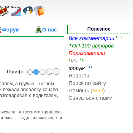
Полезное
Форум
О нас
+80
Все комментарии
ТОП-100 авторов
Пользователи
+2
ЧАТ
+33
Форум
Шрифт:
Новости
Поиск по сайту
еплом, а грудью – на чем –
и лежали вповалку, качало
Помощь (
FAQ
)
разговаривал с водителем,
Связаться с нами
выехали, и поэтому пришлось
и здесь, сзади, на матрацах и