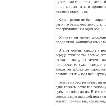
чувствовал свой член, который
лишь закрыл глаза и принялс
нежный запах пота.
Конец ремня не был заправле
ремня зубами, медленно стал р
повернувшись на один бок, и,
Минуту он лежал спокойно, 
продолжил. Кончиком языка на
В этот момент спящие у него
сердце стучало так громко, чт
языка он нащупал замочек вв
поворочал ее туда – сюда, и 
Когда он дошел до середин
рвавшейся из – под нее наруж
Теперь из расстегнутых штан
едва касаясь, обхватил голов
губы, он облизал их. Все его 
сердца вздрагивавшей под ткан
кончит, причем так, как никог