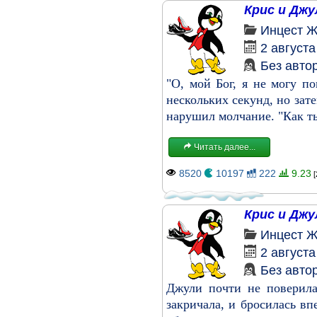
Крис и Джу
Инцест
Ж
2 августа
Без авто
"О, мой Бог, я не могу по
нескольких секунд, но зат
нарушил молчание. "Как ты
Читать далее...
8520
10197
222
9.23
[
Крис и Джу
Инцест
Ж
2 августа
Без авто
Джули почти не поверила
закричала, и бросилась вп