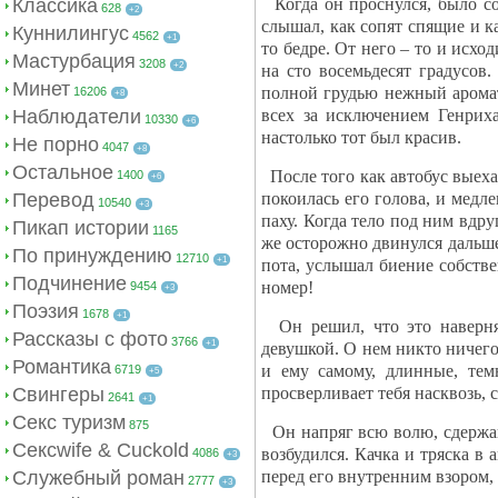
Классика
Когда он проснулся, было со
628
+2
слышал, как сопят спящие и ка
Куннилингус
4562
+1
то бедре. От него – то и исхо
Мастурбация
3208
+2
на сто восемьдесят градусов
Минет
полной грудью нежный аромат 
16206
+8
Наблюдатели
всех за исключением Генриха
10330
+6
настолько тот был красив.
Не порно
4047
+8
Остальное
После того как автобус выеха
1400
+6
Перевод
покоилась его голова, и медл
10540
+3
паху. Когда тело под ним вдр
Пикап истории
1165
же осторожно двинулся дальше
По принуждению
12710
+1
пота, услышал биение собстве
Подчинение
номер!
9454
+3
Поэзия
1678
+1
Он решил, что это наверня
Рассказы с фото
3766
+1
девушкой. О нем никто ничего 
Романтика
и ему самому, длинные, тем
6719
+5
Свингеры
просверливает тебя насквозь, 
2641
+1
Секс туризм
875
Он напряг всю волю, сдержанн
Сексwife & Cuckold
возбудился. Качка и тряска в 
4086
+3
Служебный роман
перед его внутренним взором, 
2777
+3