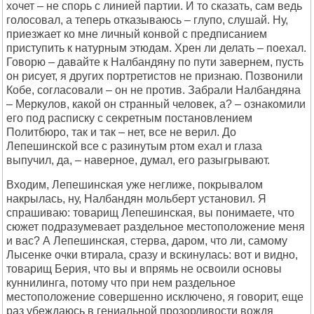
хочет – не спорь с линией партии. И то сказать, сам ведь
голосовал, а теперь отказываюсь – глупо, слушай. Ну,
приезжает ко мне личный конвой с предписанием
приступить к натурным этюдам. Хрен ли делать – поехал.
Говорю – давайте к Налбандяну по пути завернем, пусть
он рисует, я других портретистов не признаю. Позвонили
Кобе, согласовали – он не против. Забрали Налбандяна
– Меркулов, какой он странный человек, а? – ознакомили
его под расписку с секретным постановлением
Политбюро, так и так – нет, все не верил. До
Лепешинской все с разинутым ртом ехал и глаза
выпучил, да, – наверное, думал, его разыгрывают.
Входим, Лепешинская уже неглиже, покрывалом
накрылась, ну, Налбандян мольберт установил. Я
спрашиваю: товарищ Лепешинская, вы понимаете, что
сюжет подразумевает раздельное местоположение меня
и вас? А Лепешинская, стерва, даром, что ли, самому
Лысенке очки втирала, сразу и вскинулась: вот и видно,
товарищ Берия, что вы и впрямь не освоили основы
куннилинга, потому что при нем раздельное
местоположение совершенно исключено, я говорит, еще
раз убеждаюсь в гениальной прозорливости вождя