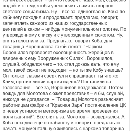
подойти к тому, чтобы увековечить память творцов
светлого социализма. Ну – все за, единогласно. Коба по
кабинету походил и продолжает: предлагаю, говорит,
запечатлеть каждого из наших государственных
деятелей в каком – нибудь монументальном полотне. По
утвержденному списку и с утвержденным сюжетом. Ну,
опять голоснули за. Предлагаю, говорит Коба, для
товарища Ворошилова такой сюжет: "Нарком
Ворошилов проверяет охолощенность жеребцов в
вверенных ему Вооруженных Силах". Ворошилов,
слушай, обиделся чего – то, стал доказывать, что ему,
мол, такой сюжет не подходит – но ты же Кобу знаешь?
Он только глазами сверкнул и спрашивает: ты что же,
Клим, против линии партии идешь? Поставили на
голосование – все за, Ворошилов воздержался. Потом
вождь для Молотова сюжет представил – я бы, слушай,
никогда не догадался, – "Товарищ Молотов разъясняет
работницам фабрики "Красная Заря" постановление ЦК
о недопустимости метеоризма во время проведения
политзанятий". Все опять за, Молотов – воздержался. А
Коба походил еще по кабинету и говорит: предалагаю
начать монументальную живопись с наркома товарища