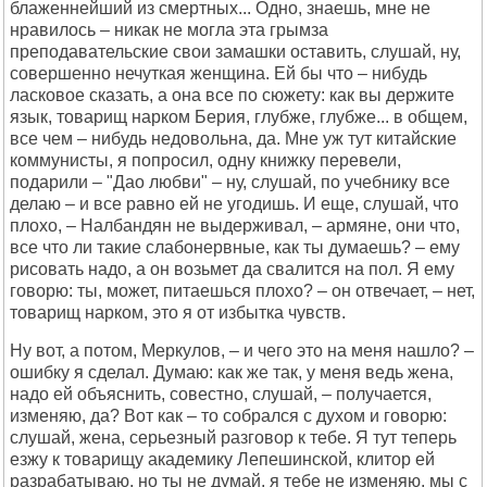
блаженнейший из смертных... Одно, знаешь, мне не
нравилось – никак не могла эта грымза
преподавательские свои замашки оставить, слушай, ну,
совершенно нечуткая женщина. Ей бы что – нибудь
ласковое сказать, а она все по сюжету: как вы держите
язык, товарищ нарком Берия, глубже, глубже... в общем,
все чем – нибудь недовольна, да. Мне уж тут китайские
коммунисты, я попросил, одну книжку перевели,
подарили – "Дао любви" – ну, слушай, по учебнику все
делаю – и все равно ей не угодишь. И еще, слушай, что
плохо, – Налбандян не выдерживал, – армяне, они что,
все что ли такие слабонервные, как ты думаешь? – ему
рисовать надо, а он возьмет да свалится на пол. Я ему
говорю: ты, может, питаешься плохо? – он отвечает, – нет,
товарищ нарком, это я от избытка чувств.
Ну вот, а потом, Меркулов, – и чего это на меня нашло? –
ошибку я сделал. Думаю: как же так, у меня ведь жена,
надо ей объяснить, совестно, слушай, – получается,
изменяю, да? Вот как – то собрался с духом и говорю:
слушай, жена, серьезный разговор к тебе. Я тут теперь
езжу к товарищу академику Лепешинской, клитор ей
разрабатываю, но ты не думай, я тебе не изменяю, мы с