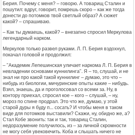
Берия. Почему с меня? – говорю. А товарищ Сталин и
пошутил: вдруг, говорит, помрешь скоро – как же тогда
донести до потомков твой светлый образ? А сюжет
какой? – спрашиваю.
– Как ты думаешь, какой? – внезапно спросил Меркулова
легендарный нарком.
Меркулов только развел руками. Л. П. Берия вздохнул,
покачал головой и продолжил:
– "Академик Лепешинская уличает наркома Л. П. Берия в
невладении основами куннилинга". Я – то, слушай, и не
знал ни про какой такой куннилинг – думаю, это что –
нибудь из биологии, мичуринские опыты какие – нибудь.
Взял, знаешь, да и проголосовал со всеми за. Ну, в
контору приехал, спросил кое – кого – слушай, – ну,
мороз по спине продрал. Это что же, думаю, у этой
старой дуры я буду п... сосать? И чтобы меня в таком
виде для потомков выставили? Скажи, ну, обидно же, а?
Стал Кобе звонить: так и так, товарищ Сталин,
недоразумение получилось, из – за личной скромности
не могу себя увековечить. Коба и слышать ничего не