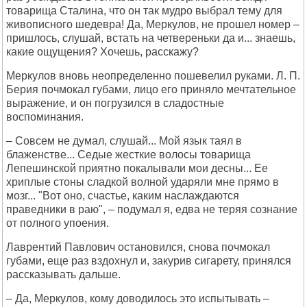
товарища Сталина, что он так мудро выбрал тему для
живописного шедевра! Да, Меркулов, не прошел номер –
пришлось, слушай, встать на четвереньки да и... знаешь,
какие ощущения? Хочешь, расскажу?
Меркулов вновь неопределенно пошевелил руками. Л. П.
Берия почмокал губами, лицо его приняло мечтательное
выражение, и он погрузился в сладостные
воспоминания.
– Совсем не думал, слушай... Мой язык таял в
блаженстве... Седые жесткие волосы товарища
Лепешинской приятно покалывали мои десны... Ее
хриплые стоны сладкой волной ударяли мне прямо в
мозг... "Вот оно, счастье, каким наслаждаются
праведники в раю", – подумал я, едва не теряя сознание
от полного упоения.
Лаврентий Павлович остановился, снова почмокал
губами, еще раз вздохнул и, закурив сигарету, принялся
рассказывать дальше.
– Да, Меркулов, кому доводилось это испытывать –