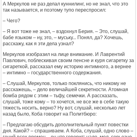
А Меркулов не раз делал куннилинг, но не знал, что это
так называется, и поэтому тупо переспросил:
– Чего?
– Я вот тоже не знал, – вздохнул Берия. – Это, слушай,
бабе языком – ну, это, – муську... Понял, да? Хочешь,
расскажу, как я эти дела узнал?
Меркулов изобразил на лице внимание. И Лаврентий
Павлович, поблескивая своим пенсне и куря сигаретку за
сигареткой, рассказал ему историю интимного, а вернее
– интимно – государственного содержания.
– Слушай, Меркулов, только поклянись, что никому не
расскажешь, – дело величайшей секретности. Атомная
бомба рядом с этим – тьфу, семечки. А рассказать,
слушай, тоже кому – то хочется, не все же в себе такую
тяжесть носить, верно? Ну вот, слушай, несколько лет
назад было, Коба говорит на Политбюро:
– Предлагаю обсудить дополнительный пункт повестки
дня. Какой? – спрашиваем. А Коба, слушай, одно слово –
гений всех времен – он что говорит: надо, мол, серьезно