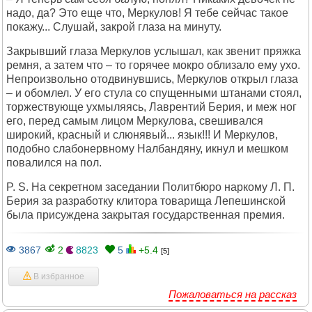
надо, да? Это еще что, Меркулов! Я тебе сейчас такое
покажу... Слушай, закрой глаза на минуту.
Закрывший глаза Меркулов услышал, как звенит пряжка
ремня, а затем что – то горячее мокро облизало ему ухо.
Непроизвольно отодвинувшись, Меркулов открыл глаза
– и обомлел. У его стула со спущенными штанами стоял,
торжествующе ухмыляясь, Лаврентий Берия, и меж ног
его, перед самым лицом Меркулова, свешивался
широкий, красный и слюнявый... язык!!! И Меркулов,
подобно слабонервному Налбандяну, икнул и мешком
повалился на пол.
P. S. На секретном заседании Политбюро наркому Л. П.
Берия за разработку клитора товарища Лепешинской
была присуждена закрытая государственная премия.
3867
2
8823
5
+5.4
[5]
В избранное
Пожаловаться на рассказ