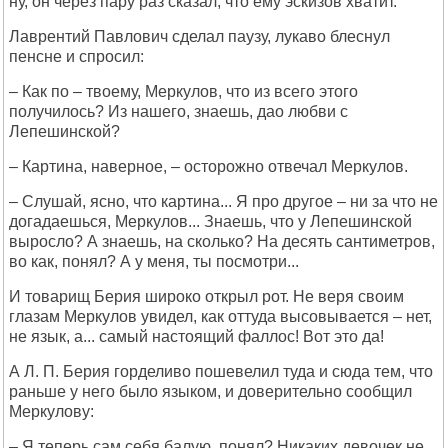
ну, он через пару раз сказал, что ему эскизов хватит.
Лаврентий Павлович сделал паузу, лукаво блеснул
пенсне и спросил:
– Как по – твоему, Меркулов, что из всего этого
получилось? Из нашего, знаешь, дао любви с
Лепешинской?
– Картина, наверное, – осторожно отвечал Меркулов.
– Слушай, ясно, что картина... Я про другое – ни за что не
догадаешься, Меркулов... Знаешь, что у Лепешинской
выросло? А знаешь, на сколько? На десять сантиметров,
во как, понял? А у меня, ты посмотри...
И товарищ Берия широко открыл рот. Не веря своим
глазам Меркулов увидел, как оттуда высовывается – нет,
не язык, а... самый настоящий фаллос! Вот это да!
А Л. П. Берия горделиво пошевелил туда и сюда тем, что
раньше у него было языком, и доверительно сообщил
Меркулову:
– Я теперь сам себя балую, понял? Никаких девочек не