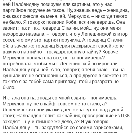
ней Налбандяну позируем для картины, это у нас
партийное поручение такое. Ну, знаешь ведь – женщина,
она как понесла на меня, ай, Меркулов, – никогда такого
не было. Я говорю: позвони Кобе, если не веришь. Она
звонит: так и так, товарищ Сталин, мой... ну, она меня
нехорошо назвала, – говорит, что у Лепешинской клитор
сосет, что ему это партия поручила. А товарищ Сталин
ей: а зачем же товарищ Берия раскрывает своей жене
важную партийно – государственную тайну? Короче,
Меркулов, поняла она все, но ты понимаешь? –
потребовала, чтобы мы с Лепешинской позировали
Налбандяну при ней. А то, говорит, я тебя знаю – ты на
куннилинге не остановишься, а про другое в сюжете нет,
так что я за тобой сама пригляжу, чтобы разврата не
было.
И стала она на этюды со мной ездить – понимаешь,
Меркулов, ну, не в кайф, совсем не то стало, а?
Лепешинская свои указки дает, жена тут же над душой
стоит, Налбандян сопит, как чайник, проверяющие из ЦКК
заходят – ну, интимное же дело, а? Я уж говорю
Налбандяну – ты закругляйся со своими зарисовками, –