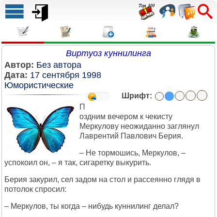
Виртуоз куннилинга
Автор:
Без автора
Дата:
17 сентября 1998
Юмористические
Шрифт:
П
оздним вечером к чекисту
Меркулову неожиданно заглянул
Лаврентий Павлович Берия.
– Не тормошись, Меркулов, –
успокоил он, – я так, сигаретку выкурить.
Берия закурил, сел задом на стол и рассеянно глядя в
потолок спросил:
– Меркулов, ты когда – нибудь куннилинг делал?