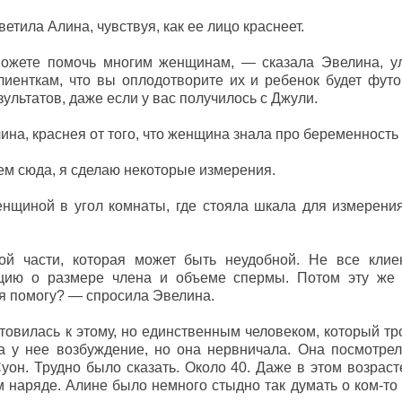
тила Алина, чувствуя, как ее лицо краснеет.
ожете помочь многим женщинам, — сказала Эвелина, у
енткам, что вы оплодотворите их и ребенок будет футо
ультатов, даже если у вас получилось с Джули.
лина, краснея от того, что женщина знала про беременность
ем сюда, я сделаю некоторые измерения.
нщиной в угол комнаты, где стояла шкала для измерения
й части, которая может быть неудобной. Не все клие
цию о размере члена и объеме спермы. Потом эту же
 я помогу? — спросила Эвелина.
товилась к этому, но единственным человеком, который тр
а у нее возбуждение, но она нервничала. Она посмотре
уон. Трудно было сказать. Около 40. Даже в этом возра
 наряде. Алине было немного стыдно так думать о ком-то 