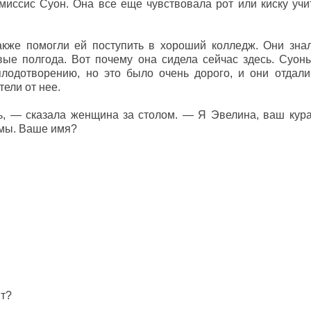
иссис Суон. Она все еще чувствовала рот или киску учи
кже помогли ей поступить в хороший колледж. Они знали
вые полгода. Вот почему она сидела сейчас здесь. Суон
лодотворению, но это было очень дорого, и они отдали
тели от нее.
, — сказала женщина за столом. — Я Эвелина, ваш курат
мы. Ваше имя?
нт?