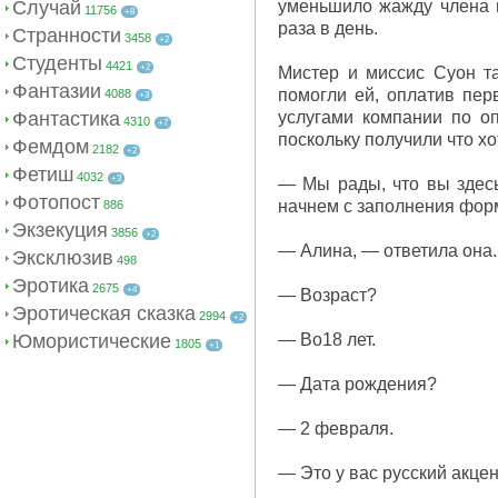
Случай
уменьшило жажду члена м
11756
+8
раза в день.
Странности
3458
+2
Студенты
4421
+2
Мистер и миссис Суон та
Фантазии
помогли ей, оплатив пер
4088
+3
Фантастика
услугами компании по оп
4310
+7
поскольку получили что хо
Фемдом
2182
+2
Фетиш
4032
+3
— Мы рады, что вы здесь
Фотопост
начнем с заполнения фор
886
Экзекуция
3856
+2
— Алина, — ответила она.
Эксклюзив
498
Эротика
2675
+4
— Возраст?
Эротическая сказка
2994
+2
Юмористические
— Во18 лет.
1805
+1
— Дата рождения?
— 2 февраля.
— Это у вас русский акце