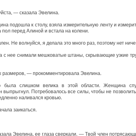
йста, — сказала Эвелина.
ина подошла к столу, взяла измерительную ленту и измери
а пол перед Алиной и встала на колени.
лен. Не волнуйся, я делала это много раз, поэтому нет ничег
да с нее снимали мешковатые штаны, скрывающие узкие тр
 размеров, — прокомментировала Эвелина.
то была слишком велика в этой области. Женщина спу
ен выпрыгнул. Потребовалось все силы, чтобы не позволить
медленно наливался кровью.
ачала заикаться.
зала Эвелина, ее глаза сверкали. — Твой член потрясающий