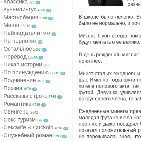
Классика
629
+1
разны
Куннилингус
4566
+2
Мастурбация
В школе было нелегко. В
3208
+1
было не нормально, и почт
Минет
16216
+7
Наблюдатели
10335
+4
Миссис Суон всегда помог
Не порно
будут мечтать о ее велико
4056
+9
Остальное
1407
+7
В день рождения, миссис 
Перевод
10544
+3
приятнее.
Пикап истории
1165
По принуждению
Минет стал их ежедневны
12719
+7
Подчинение
шаг. Именно тогда фута п
9463
+9
хотела полового акта, так
Поэзия
1679
+1
футой. Девушка удивляла
Рассказы с фото
3768
+2
вокруг своего члена, то з
Романтика
6726
+6
Свингеры
Ежедневные минеты превр
2642
молодая фута кончала боль
Секс туризм
876
+1
про них и даже поощрял б
Сексwife & Cuckold
4096
+8
показал положительный ре
Служебный роман
не переживала, зная, чт
2783
+6