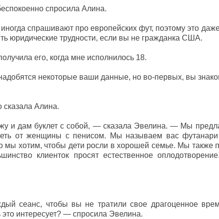
беспокоенно спросила Алина.
с иногда спрашивают про европейских фут, поэтому это даж
ть юридические трудности, если вы не гражданка США.
получила его, когда мне исполнилось 18.
адобятся некоторые ваши данные, но во-первых, вы знаком
 сказала Алина.
жу и дам буклет с собой, — сказала Эвелина. — Мы предл
неть от женщины с пенисом. Мы называем вас футанари 
то мы хотим, чтобы дети росли в хорошей семье. Мы также
ьшинство клиенток просят естественное оплодотворение
дый сеанс, чтобы вы не тратили свое драгоценное время
 это интересует? — спросила Эвелина.