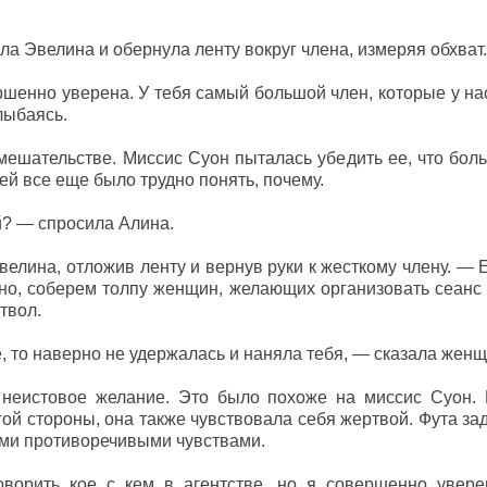
ла Эвелина и обернула ленту вокруг члена, измеряя обхват.
шенно уверена. У тебя самый большой член, которые у нас 
лыбаясь.
ешательстве. Миссис Суон пыталась убедить ее, что боль
ей все еще было трудно понять, почему.
й? — спросила Алина.
елина, отложив ленту и вернув руки к жесткому члену. —
но, соберем толпу женщин, желающих организовать сеанс 
твол.
 то наверно не удержалась и наняла тебя, — сказала женщ
 неистовое желание. Это было похоже на миссис Суон.
гой стороны, она также чувствовала себя жертвой. Фута з
ими противоречивыми чувствами.
ворить кое с кем в агентстве, но я совершенно увере