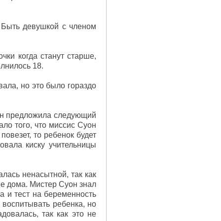
. Быть девушкой с членом
чки когда станут старше,
олнилось 18.
вала, но это было гораздо
уон предложила следующий
ало того, что миссис Суон
повезет, то ребенок будет
вовала киску учительницы
лась ненасытной, так как
ее дома. Мистер Суон знал
а и тест на беременность
 воспитывать ребенка, но
довалась, так как это не