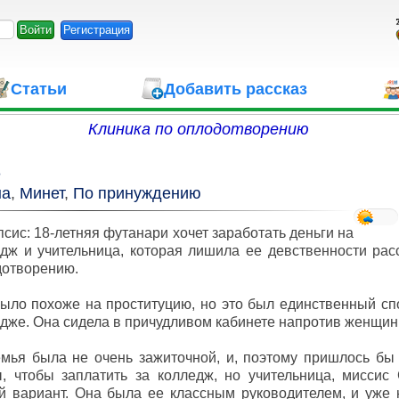
Регистрация
Статьи
Добавить рассказ
Клиника по оплодотворению
8
на
,
Минет
,
По принуждению
сис: 18-летняя футанари хочет заработать деньги на
дж и учительница, которая лишила ее девственности рас
дотворению.
ыло похоже на проституцию, но это был единственный спо
дже. Она сидела в причудливом кабинете напротив женщин
мья была не очень зажиточной, и, поэтому пришлось бы
, чтобы заплатить за колледж, но учительница, миссис
й вариант. Она была ее классным руководителем, и уже