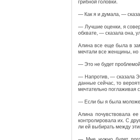
грибной головки.
— Как я и думала, — сказа
— Лучшие оценки, я совер
обхвате, — сказала она, у
Алина все еще была в зам
мечтали все женщины, но 
— Это не будет проблемо
— Напротив, — сказала Эв
данные сейчас, то вероят
мечтательно поглаживая с
— Если бы я была моложе,
Алина почувствовала ее
контролировала их. С дру
ли ей выбирать между эт
— Мне нужно будет пого