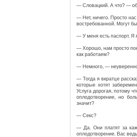
— Словацкий. А что? — о
— Нет, ничего. Просто на
востребованной. Могут бы
— У меня есть паспорт. Я 
— Хорошо, нам просто пон
как работаем?
— Немного, — неуверенно
— Тогда я вкратце расска
которые хотят забереме
Услуга дорогая, потому ч
оплодотворение, но бол
значит?
— Секс?
— Да. Они платят за каж
оплодотворение. Вас ведь