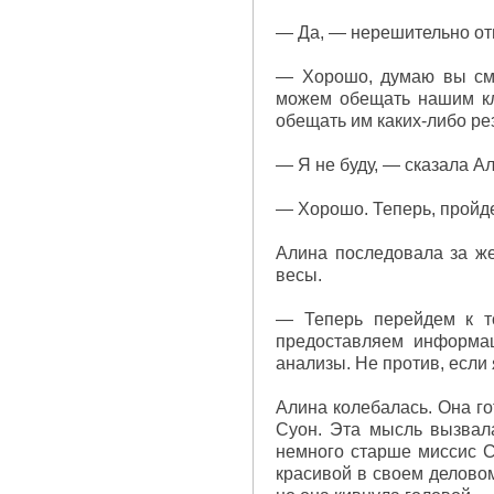
— Да, — нерешительно отве
— Хорошо, думаю вы см
можем обещать нашим кли
обещать им каких-либо рез
— Я не буду, — сказала А
— Хорошо. Теперь, пройд
Алина последовала за же
весы.
— Теперь перейдем к то
предоставляем информа
анализы. Не против, если
Алина колебалась. Она го
Суон. Эта мысль вызвал
немного старше миссис С
красивой в своем деловом