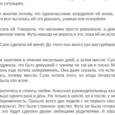
х ситуациях.
о многом потому, что одноклассники затрудняли ей жизнь
и все пытались ей это доказать, унижая или оскорбляя.
ала ей. Говорила, что мальчики просто ревновали, а дево
лепном члене. Фута никогда не верила в это, пока ей не исп
Суон сделала ей минет. До этого она много раз мастурбиро
м занятием в течение нескольких дней, а затем миссис С
одумала, что быть девушкой с членом не так уж и плохо. М
 она еще хотела забеременеть. Она даже сказала, что если 
сь, почему миссис Суон хотела этого, но когда почувст
абыла обо всем.
атились в сеансы любви. Классная руководительница каза
ше одного раза в день. Не только в школе, но и после, у н
еременность. Прошло всего две недели с их первого секс
зультат. Это было странное чувство. Фута не была готова
о это будет сделано двумя любящими родителями. И обра