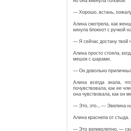
но она кивнула головой.
— Хорошо, встань, пожалу
Алина смотрела, как женщ
кинула блокнот с ручкой н
— Я сейчас достану твой ч
Алина просто стояла, ког
мешок с шарами.
— Он довольно приличных
Алина всегда знала, ч
почувствовала, как ее чл
она чувствовала, как он 
— Это, это... — Эвелина н
Алина краснела от стыда.
— Это великолепно, — ска