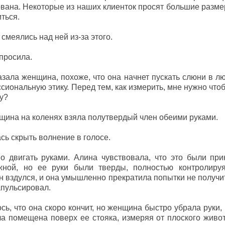
вана. Некоторые из наших клиенток просят большие разме
ться.
смеялись над ней из-за этого.
просила.
зала женщина, похоже, что она начнет пускать слюни в лю
иональную этику. Перед тем, как измерить, мне нужно что
у?
щина на коленях взяла полутвердый член обеими руками.
сь скрыть волнение в голосе.
 двигать руками. Алина чувствовала, что это были прик
жной, но ее руки были тверды, полностью контролиру
ен вздулся, и она умышленно прекратила попытки не получи
апульсировал.
сь, что она скоро кончит, но женщина быстро убрала руки,
а помещена поверх ее стояка, измеряя от плоского живот