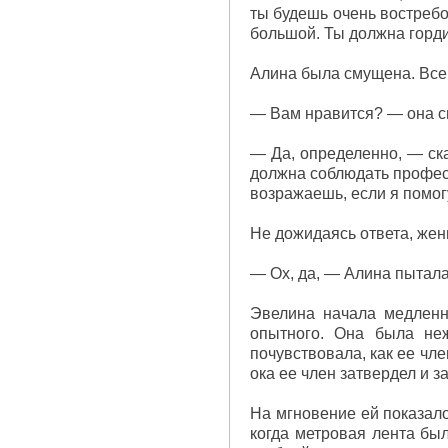
ты будешь очень востребо
большой. Ты должна горди
Алина была смущена. Все 
— Вам нравится? — она с
— Да, определенно, — ска
должна соблюдать професс
возражаешь, если я помог
Не дожидаясь ответа, жен
— Ох, да, — Алина пытала
Эвелина начала медленно
опытного. Она была не
почувствовала, как ее чл
ока ее член затвердел и з
На мгновение ей показало
когда метровая лента был