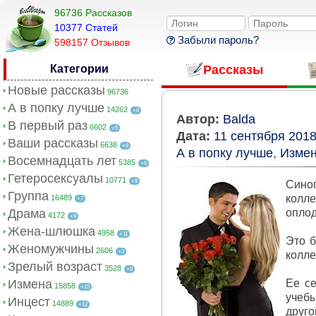
96736 Рассказов
10377 Cтатей
Забыли пароль?
598157 Отзывов
Категории
Рассказы
Новые рассказы
96736
А в попку лучше
14262
+6
Автор:
Balda
В первый раз
6602
+5
Дата:
11 сентября 201
Ваши рассказы
6638
+8
А в попку лучше
,
Изме
Восемнадцать лет
5385
+6
Гетеросексуалы
10771
+8
Синоп
Группа
колле
16489
+7
Драма
опло
4172
+9
Жена-шлюшка
4958
+11
Это б
Женомужчины
2606
+3
колле
Зрелый возраст
3528
+8
Измена
Ее се
15858
+15
учебы
Инцест
14889
+12
друго