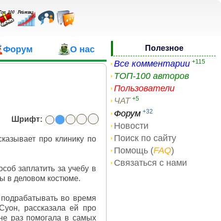
Полезное
Форум
О нас
+115
Все комментарии
ТОП-100 авторов
Пользователи
+5
ЧАТ
+32
Форум
Шрифт:
Новости
Поиск по сайту
сказывает про клинику по
Помощь (
FAQ
)
Связаться с нами
соб заплатить за учебу в
ы в деловом костюме.
 подрабатывать во время
 Суон, рассказала ей про
 не раз помогала в самых