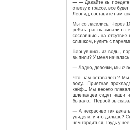
— — Давайте вы поедете, 
отвезу к трассе, все буде
Леонид, составите нам к
Мы согласились. Через 1
ребята рассказывали о се
сославшись на отсутвие 
слишком, нудить с парнями
Вернувшись из воды, пар
выпили? У меня началась т
— Ладно, девочки, мы счас
Что нам оставалось? Мы 
воду... Приятная прохлад
кайф... Мы весело плава
шлепанцев сидят наши но
бывало... Первой высказа
— А некрасиво так делать
увидели, и что дальше? С
чем гордиться, грудь у не