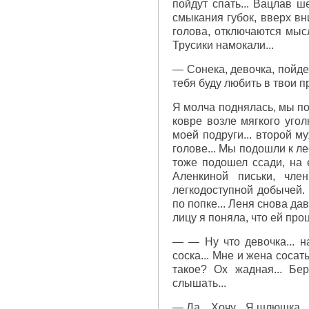
пойдут спать... Вацлав ш
смыкания губок, вверх вн
голова, отключаются мысл
Трусики намокали...
— Сонека, девочка, пойдем
тебя буду любить в твои пр
Я молча поднялась, мы по
ковре возле мягкого угол
моей подруги... второй м
голове... Мы подошли к л
тоже подошел ссади, на 
Аленкиной письки, чле
легкодоступной добычей.
по попке... Леня снова да
лицу я поняла, что ей про
— — Ну что девочка... на
соска... Мне и жена сосать
такое? Ох жадная... Бер
слышать...
— Да... Хочу... Я шлюшк