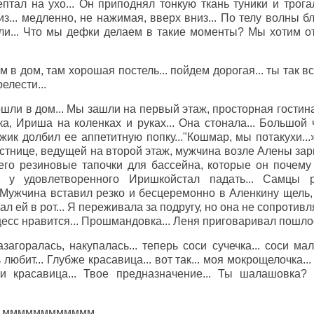
ептал на ухо... Он приподнял тонкую ткань туники и трога
из... медленно, не нажимая, вверх вниз... По телу волны б
и... Что мы дефки делаем в такие моменты? Мы хотим отд
 в дом, там хорошая постель... пойдем дорогая... ты так в
елести...
шли в дом... Мы зашли на первый этаж, просторная гостин
ка, Ириша на коленках и руках... Она стонала... Большой
ужик долбил ее аппетитную попку..."Кошмар, мы потакухи..
естнице, ведущей на второй этаж, мужчина возле Алены зар
его резиновые тапочки для бассейна, которые он почему
н у удовлетворенного Иришкойстал падать... Самцы 
 Мужчина вставил резко и бесцеремонно в Аленкину щель,
вал ей в рот... Я переживала за подругу, но она не сопротив
цесс нравится... Прошмандовка... Леня приговаривал пошлос
загоралась, накупалась... теперь соси сучечка... соси м
 любит... Глубже красавица... вот так... моя мокрощелочка..
и красавица... Твое предназначение... Ты шалашовка? О
а... мммммммммммм