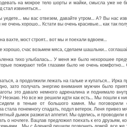
одевать на мокрое тело шорты и майки, смысла уже не б
д стал извиняться...
 уедете... мы вас отвезем, давайте утром... А? Вы нас из
и не очень хорошо... Кстати вы очень красивые... как так по
а вахте, мост строят... вот мы и поехали вдвоем...
се хорошо, счас возьмем мяса, сделаем шашлыки... соглашай
ленка тихо улыбалась... У меня же было нехорошее предч
торые пожирают тебя глазами было не очень комфотно... 
аться, а продолжили лежать на гальке и купаться... Ирка 
дно, зато получать энергию внимания мужчин было прият
аготы это давало немного адреналина и поднимало внут
? Незнаю. Но все же решили идти как есть... Мы пошли к ни
 сидели в теньке от большого камня. Мы поговорили 
а стала понемногу спадать, подул ветерок. Леня привез м
иятный дымок разжигал аппетит. Мы оделись, и проводили 
ть о ночлеге. Вацлав предложил поехать к его друзьям, ко
семьями... Мы с Аленкой решили позвонить домой, все же 