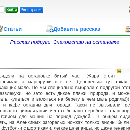
Регистрация
Статьи
Добавить рассказ
Рассказ подруги. Знакомство на остановке
идели на остановке битый час... Жара стоит
носимая, а маршрутки все нет. Деревенька тут такая,
ающих мало. Но мы специально выбрали с подругой этот
азвлекухи, но зато есть дикие пляжи, природа, и можн
ать, купаться и валяться на берегу в чем мать родила)))
и и кафе оставим для города. Такси не вызывали, ре
нных от цивилизации местах бывают перебои с транспорт
ятсвием для машин на период дождей... В общем сид
еть, на Аленкиных загорелых ножках только видны были
 футболки с шортиками, легкие шлепанцы, но даже тенек не