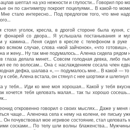
Вацлав шептал на ухо нежности и глупости... Говорил про м
рые он по сантиметру покроет поцелуями... В какой-то мом
 Мне стало интересно... Под предлогом того, что мне надо
го...
 стоял уголок, кресла, в дрогой стороне была кухня, с
от фонарей со двора... Я услышала постанывания и муж
 у камина... Леня сидел в кресле с телефоном в руке 
 во всяком случае, слова «мой зайчонок», «что готовиш», 
а и жену... Ну так мне подумалось... Аленка сидела рядом 
 глаза делала минет... Совсем голодная девка, либо пьян
л ее по волосам... Она с наслаждением сосала член едва
олодная дефка, шалава «, — подумалось мне... В какой — 
 к себе, Алена встала, он стянул с нее шортики и шлепнул п
у тебя... Иди ко мне моя хорошая... Какой у тебя вкусны
так хочется тебя целовать малая... так ты хорошо сосешь..
к...
Леонид откровенно говорил о своих мыслях... Даже у меня
ься чаще... Аленочка села к нему на колени, ее письку уже
у... Он почувствовал мое игривое состояние, стал целовать
ими сосками... По телу шли волны блаженства... Мужчины