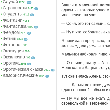
Случай
11741
+12
Зашли в маленький вагонч
Странности
3453
+2
одном из которых узнаем 
Студенты
мне шепчет на ухо:
4415
+2
Фантазии
4083
— Соня, это тот самый... с
Фантастика
4300
+4
Фемдом
— Ну и что, собрались еха
2178
+3
Фетиш
4026
+3
Я понимала прекрасно, чт
Фотопост
же нас ждали дома, а я че
886
Экзекуция
3854
Мальчики набирали пиво, е
Эксклюзив
498
+2
Эротика
— О привет, вы тут... А з
2665
+3
Меня кстати Вацлав зовут,.
Эротическая сказка
2991
+2
Юмористические
Тут оживилась Алена, стои
1804
+1
— — Да мы вот тоже думае
один сплошной соблазн и к
— Ну мы все же ехать до
своевольной и ветренной п