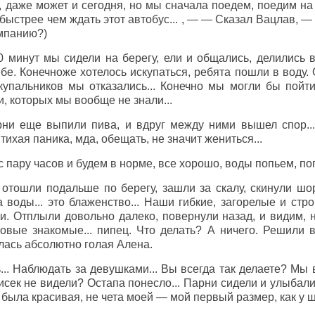
даже может и сегодня, но мы сначала поедем, поедим на 
т быстрее чем ждать этот автобус... , — — Сказал Вацлав, 
омпанию?)
0 минут мы сидели на берегу, ели и общались, делились 
бе. Конечноже хотелось искупаться, ребята пошли в воду. 
купальников мы отказались... Конечно мы могли бы пойт
, которых мы вообще не знали...
ни еще выпили пива, и вдруг между ними вышел спор... 
ихая паника, мда, обещать, не значит жениться...
 пару часов и будем в норме, все хорошо, воды попьем, по
отошли подальше по берегу, зашли за скалу, скинули шо
а воды... это блаженство... Наши гибкие, загорелые и ст
ли. Отплыли довольно далеко, повернули назад, и видим,
вые знакомые... пипец. Что делать? А ничего. Решили в
лась абсолютно голая Алена.
... Наблюдать за девушками... Вы всегда так делаете? Мы 
исек не видели? Остапа понесло... Парни сидели и улыбали
е была красивая, не чета моей — мой первый размер, как у 