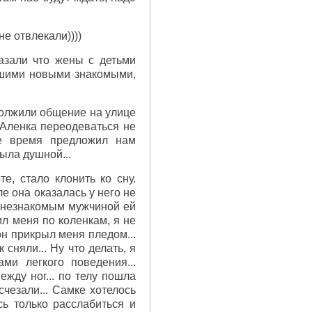
е отвлекали))))
азали что жены с детьми
нашими новыми знакомыми,
должили общение на улице
. Аленка переодеваться не
ое время предложил нам
была душной...
, стало клонить ко сну.
е она оказалась у него не
 с незнакомым мужчиной ей
ил меня по коленкам, я не
он прикрыл меня пледом...
сняли... Ну что делать, я
ми легкого поведения...
жду ног... по телу пошла
чезали... Самке хотелось
сь только расслабиться и