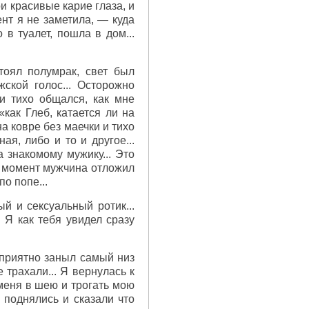
ои красивые карие глаза, и
ент я не заметила, — куда
 в туалет, пошла в дом...
тоял полумрак, свет был
ской голос... Осторожно
и тихо общался, как мне
«как Глеб, катается ли на
на ковре без маечки и тихо
ая, либо и то и другое...
 знакомому мужику... Это
то момент мужчина отложил
о попе...
й и сексуальный ротик...
. Я как тебя увидел сразу
 приятно заныл самый низ
 трахали... Я вернулась к
 меня в шею и трогать мою
 поднялись и сказали что