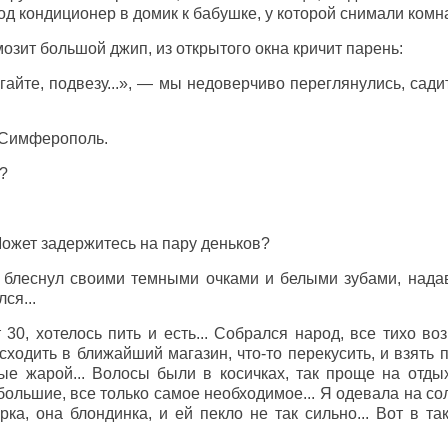
од кондиционер в домик к бабушке, у которой снимали комна
озит большой джип, из открытого окна кричит парень:
айте, подвезу...», — мы недоверчиво переглянулись, сад
в Симферополь.
?
 Может задержитесь на пару деньков?
 блеснул своими темными очками и белыми зубами, надав
ся...
30, хотелось пить и есть... Собрался народ, все тихо 
ходить в ближайший магазин, что-то перекусить, и взять п
е жарой... Волосы были в косичках, так проще на отдых
большие, все только самое необходимое... Я одевала на солн
ка, она блондинка, и ей пекло не так сильно... Вот в т