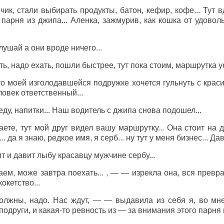
ик, стали выбирать продукты, батон, кефир, кофе... Тут в
парня из джипа... Аленка, зажмурив, как кошка от удовол
лушай а они вроде ничего...
ть, надо ехать, пошли быстрее, тут пока стоим, маршрутка уе
о моей изголодавшейся подружке хочется гульнуть с крас
ловек ответственный...
ду, напитки... Наш водитель с джипа снова подошел...
наете, тут мой друг видел вашу маршрутку... Она стоит на д
.. да я знаю, редкое имя, я серб... ну тут у меня бизнес... Д
т и давит лыбу красавцу мужчине сербу...
м, може завтра поехать... , — — изрекла она, вся превр
окетство...
лжны, надо. Нас ждут, — — выдавила из себя я, во мне
одруги, и какая-то ревность из — за внимания этого парня 