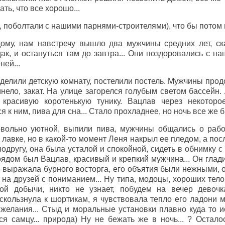
ть, что все хорошо...
 поболтали с нашими парнями-строителями), что бы потом н
ому, нам навстречу вышло два мужчины средних лет, ск
ак, и остануться там до завтра... Они поздоровались с 
ней...
делили детскую комнату, постелили постель. Мужчины про
мнело, закат. На улице загорелся голубым светом бассейн
 красивую коротенькую тунику. Вацлав через некотор
я к ним, пива для сна... Стало прохладнее, но ночь все же 
вольно уютной, выпили пива, мужчины общались о работе
лавке, но в какой-то момент Леня накрыл ее пледом, а посл
 подругу, она была усталой и спокойной, сидеть в обнимку
рядом был Вацлав, красивый и крепкий мужчина... Он глад
е выражала бурного восторга, его объятия были нежными, 
на друзей с пониманием... Ну типа, модоцы, хороших телок 
ой добычи, никто не узнает, побудем на вечер девочка
кользнула к шортикам, я чувствовала тепло его ладони ме
желания... Стыд и моральные установки плавно куда то ис
я самцу... природа) Ну не бежать же в ночь... ? Остало