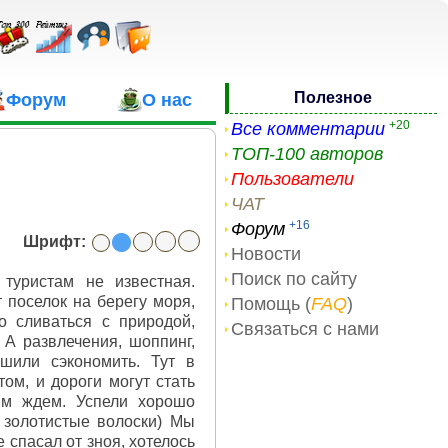
Полезное
Форум
О нас
+20
Все комментарии
ТОП-100 авторов
Пользователи
ЧАТ
+16
Форум
Шрифт:
Новости
Поиск по сайту
 туристам не известная.
 поселок на берегу моря,
Помощь (
FAQ
)
о сливаться с природой,
Связаться с нами
 А развлечения, шоппинг,
шили сэкономить. Тут в
ом, и дороги могут стать
им ждем. Успели хорошо
 золотистые волоски) Мы
 спасал от зноя, хотелось