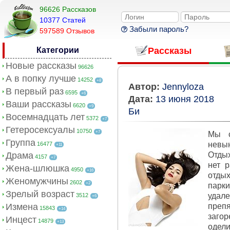
96626 Рассказов
10377 Cтатей
Забыли пароль?
597589 Отзывов
Категории
Рассказы
Новые рассказы
96626
А в попку лучше
14252
+8
Автор:
Jennyloza
В первый раз
6595
+6
Дата:
13 июня 2018
Ваши рассказы
6620
+9
Би
Восемнадцать лет
5372
+7
Гетеросексуалы
10750
+7
Мы с
Группа
невы
16477
+11
Драма
Отдых
4157
+7
нет р
Жена-шлюшка
4950
+16
отдых
Женомужчины
2602
+2
парк
Зрелый возраст
удале
3512
+6
Измена
преп
15843
+14
загор
Инцест
14879
+13
одели