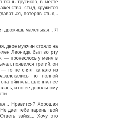
л ткань трусиков, в месте
лаженства, стыд, кружится
аваться, потеряв стыд...
ся дрожишь маленькая... Я
ая, двое мужчин стояло на
 член Леонида был во рту
.», — пронеслось у меня в
ычал, появился третий, он
 — то не снял, капало из
развлекались по полной
 она ойкнула, шлепнул ее
лялась, и по ее довольному
ти...
алая... Нравится? Хорошая
. Не дает тебе парень твой
тветь зайка... Хочу это