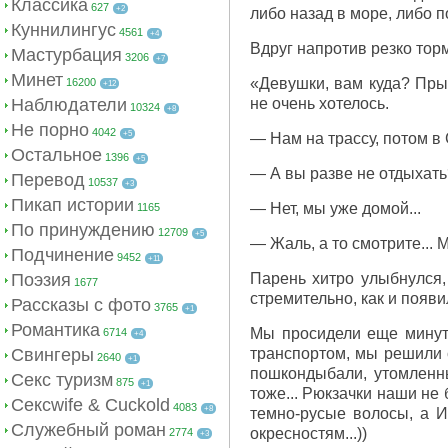
Классика
627
+2
либо назад в море, либо п
Куннилингус
4561
+4
Вдруг напротив резко торм
Мастурбация
3206
+7
Минет
«Девушки, вам куда? Прыг
16200
+12
Наблюдатели
не очень хотелось.
10324
+8
Не порно
4042
+5
— Нам на трассу, потом 
Остальное
1396
+5
— А вы разве не отдыхать
Перевод
10537
+3
Пикап истории
— Нет, мы уже домой...
1165
По принуждению
12709
+5
— Жаль, а то смотрите...
Подчинение
9452
+11
Поэзия
Парень хитро улыбнулся,
1677
стремительно, как и появил
Рассказы с фото
3765
+1
Романтика
Мы просидели еще минут 
6714
+4
Свингеры
транспортом, мы решили с
2640
+1
пошкондыбали, утомленны
Секс туризм
875
+1
тоже... Рюкзачки наши не 
Сексwife & Cuckold
4083
+8
темно-русые волосы, а Ир
Служебный роман
окресностям...))
2774
+3