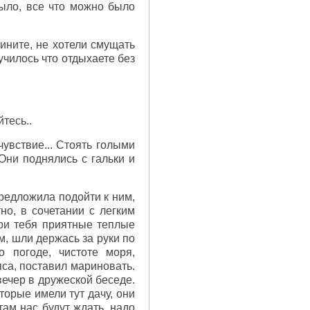
ыло, все что можно было
вините, не хотели смущать
лучилось что отдыхаете без
тесь..
увствие... Стоять голыми
Они поднялись с гальки и
предложила подойти к ним,
но, в сочетании с легким
ри тебя приятные теплые
м, шли держась за руки по
о погоде, чистоте моря,
яса, поставил мариновать.
вечер в дружеской беседе.
торые имели тут дачу, они
там нас будут ждать, надо