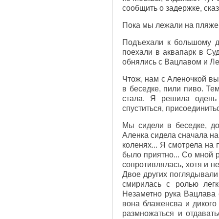
сообщить о задержке, сказа
Пока мы лежали на пляже,
Подъехали к большому д
поехали в аквапарк в Суд
обнялись с Вацлавом и Ле
Чтож, нам с Аленочкой вы
в беседке, пили пиво. Те
стала. Я решила одень
спуститься, присоединитьс
Мы сидели в беседке, до
Аленка сидела сначала на 
коленях... Я смотрела на
было приятно... Со мной 
сопротивлялась, хотя и н
Двое других поглядывали 
смирилась с ролью легк
Незаметно рука Вацлава с
вона блаженсва и дикого 
размножаться и отдаватьс