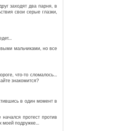
друг заходят два парня, в
ьствия свои серые глазки,
дет...
ивыми мальчиками, но все
ороге, что-то сломалось...
авайте знакомится?
атившись в один момент в
 начался протест против
к моей подружке...