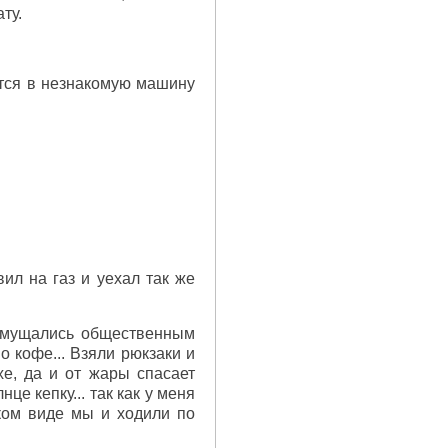
ту.
ится в незнакомую машину
ил на газ и уехал так же
возмущались общественным
о кофе... Взяли рюкзаки и
е, да и от жары спасает
це кепку... так как у меня
аком виде мы и ходили по