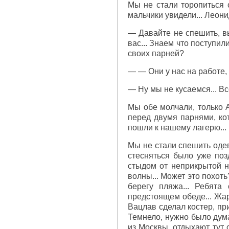
Мы не стали торопиться 
мальчики увидели... Леони
— Давайте не спешить, вы
вас... Знаем что поступил
своих парней?
— — Они у нас на работе, н
— Ну мы не кусаемся... В
Мы обе молчали, только А
перед двумя парнями, ко
пошли к нашему лагерю...
Мы не стали спешить одев
стесняться было уже поз
стыдом от неприкрытой н
волны... Может это похоть
берегу пляжа... Ребята
предстоящем обеде... Жар
Вацлав сделал костер, пр
Темнело, нужно было дума
из Москвы, отдыхают тут 