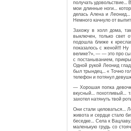
получать удовольствие... 
мои длинные ноги... кото
делась Алена и Леонид...
Немного качнуло от выпито
Захожу в холл дома, там
выключен, только свет 
подошла ближе к креслам
показалось с женой!!! Ну
велике?», — — это про сын
с постаныванием, прикрыв
Одной рукой Леонид глади
был трындец... « Точно г
телефон и потянул девушку
— Хорошая попка девочка 
вкусный... похотливый... 
захотел натянуть твой роти
Они стали целоваться... 
живота и сердце стало бит
беседке... Села к Вацлав
маленькую грудь со стояч