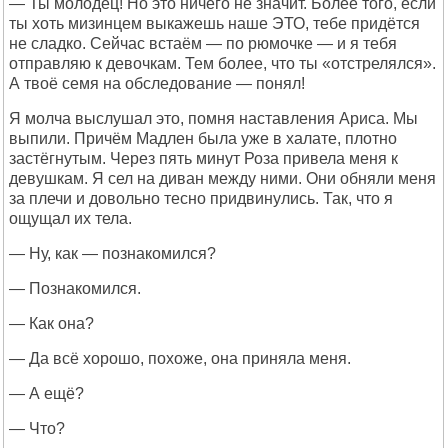
— Ты молодец! Но это ничего не значит. Более того, если
ты хоть мизинцем выкажешь наше ЭТО, тебе придётся
не сладко. Сейчас встаём — по рюмочке — и я тебя
отправляю к девочкам. Тем более, что ты «отстрелялся».
А твоё семя на обследование — понял!
Я молча выслушал это, помня наставления Ариса. Мы
выпили. Причём Мадлен была уже в халате, плотно
застёгнутым. Через пять минут Роза привела меня к
девушкам. Я сел на диван между ними. Они обняли меня
за плечи и довольно тесно придвинулись. Так, что я
ощущал их тела.
— Ну, как — познакомился?
— Познакомился.
— Как она?
— Да всё хорошо, похоже, она приняла меня.
— А ещё?
— Что?