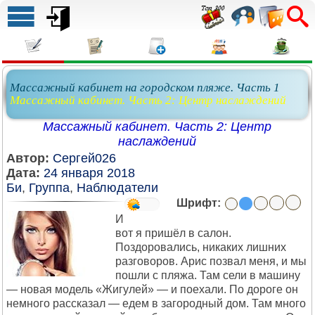
Массажный кабинет на городском пляже. Часть 1
Массажный кабинет. Часть 2: Центр наслаждений
Массажный кабинет. Часть 2: Центр
наслаждений
Автор:
Сергей026
Дата:
24 января 2018
Би
,
Группа
,
Наблюдатели
Шрифт:
И
вот я пришёл в салон.
Поздоровались, никаких лишних
разговоров. Арис позвал меня, и мы
пошли с пляжа. Там сели в машину
— новая модель «Жигулей» — и поехали. По дороге он
немного рассказал — едем в загородный дом. Там много