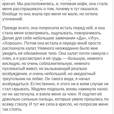
кресел. Мы расположились, и, попивая кофе, она стала
меня расспрашивать о том, почему я тут оказался.
Вообще то она знала про меня не мало, но хотела
уточнений.
Прежде всего, она попросила встать перед ней, и она
стала меня осматривать, ощупывать, поворачивать.
Делая для себя небольшие замечания «Да», «Угу»,
«Хорошо». Потом она встала и передо мной просто
распахнула халат. Немного неожиданно было мне
увидеть её обнажённое тело. Она халат почти скинула с
плеч, и я рассмотрел и её грудь — большую, немного
висящую, но очень соблазнительную, немного
пухловатый живот, но вызывающий реально
возбуждение, и очень небольшой, но аккуратный
треугольник на лобке. Он такого вида, я начал
возбуждаться. Естественно, я этого ни в коем случае не
стал скрывать. Мадлен подошла, вновь накинула халат,
но не застегнула, и взяла меня за член. Я ощутил её
довольно сильные пальцы, которые умело прошлись по
всему стволу. И тут же села в кресло, но попросив меня
так стоять.