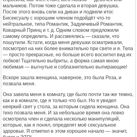
мальчиков. Потом тоже сделала и вторая девушка.
После этого вновь сели на диван и подвели итог.
Бисексуалу с хорошим членом подойдёт что-то
нейтральное, типа Романтик, Задумчивый Романтик,
Коварный Принц и т. д. Одним словом предложили
самому определить. И рассмеялись — сказали, что
пошутили. Кстати, когда меня девушки осматривали,
посмотрел на них более внимательно при свете и я. Тела
— просто прекрасные, но больше всего восхитил вид их
лобков! Тщательно выбриты, а форма самая мною
любимая — выгнутые и соблазнительно выпирающие!
Вскоре зашла женщина, наверное, это была Роза, и
позвала меня.
Она завела меня в комнату, где было почти так-же темно,
как и в комнате, где я только что был. Но я увидел
неяркий свет у стола, за которым сидела женщина. Она
тихо позвала меня. И за небольшое время она ловко
осмотрела член и сделала несколько манипуляций,
которые, как я понял, определят моё сексуальное
здоровье. Я отметил в этом хорошее начало — значит,