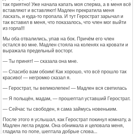
так приятно! Уже начала капать моя сперма, а в меня всё
вставляют и вставляют! Мадлен прекратила меня
ласкать, и куда-то пропала. И тут Герострат зарычал и
так вставил в меня, что показалось, что член мог выйти
из горла!!!
Мы оба отвалились, упав на бок. Причём его член
остался во мне. Мадлен стояла на коленях на кровати и
выражала предельный восторг.
— Ты принят! — сказала она мне.
— Спасибо вам обоим! Как хорошо, что всё прошло так
красиво! — негромко сказал я.
— Герострат, ты великолепен! — Мадлен вся светилась
— Я польщён, мадам, — прошептал уставший Герострат.
— Сейчас ты свободен, я сама займусь новеньким.
После этого я услышал, как Герострат покинул комнату, а
Мадлен легла рядом. Она обнимала и целовала меня,
гладила по попе, шептала добрые слова...