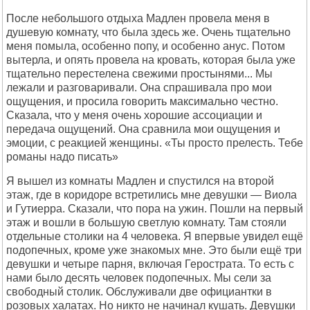
После небольшого отдыха Мадлен провела меня в
душевую комнату, что была здесь же. Очень тщательно
меня помыла, особенно попу, и особенно анус. Потом
вытерла, и опять провела на кровать, которая была уже
тщательно перестелена свежими простынями... Мы
лежали и разговаривали. Она спрашивала про мои
ощущения, и просила говорить максимально честно.
Сказала, что у меня очень хорошие ассоциации и
передача ощущений. Она сравнила мои ощущения и
эмоции, с реакцией женщины. «Ты просто прелесть. Тебе
романы надо писать»
Я вышел из комнаты Мадлен и спустился на второй
этаж, где в коридоре встретились мне девушки — Виола
и Гутиерра. Сказали, что пора на ужин. Пошли на первый
этаж и вошли в большую светлую комнату. Там стояли
отдельные столики на 4 человека. Я впервые увидел ещё
подопечных, кроме уже знакомых мне. Это были ещё три
девушки и четыре парня, включая Герострата. То есть с
нами было десять человек подопечных. Мы сели за
свободный столик. Обслуживали две официантки в
розовых халатах. Но никто не начинал кушать. Девушки