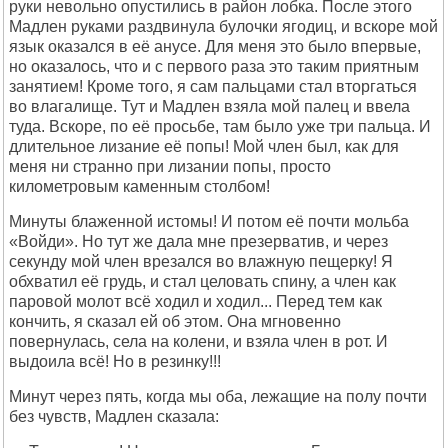
руки невольно опустились в район лобка. После этого
Мадлен руками раздвинула булочки ягодиц, и вскоре мой
язык оказался в её анусе. Для меня это было впервые,
но оказалось, что и с первого раза это таким приятным
занятием! Кроме того, я сам пальцами стал вторгаться
во влагалище. Тут и Мадлен взяла мой палец и ввела
туда. Вскоре, по её просьбе, там было уже три пальца. И
длительное лизание её попы! Мой член был, как для
меня ни странно при лизании попы, просто
километровым каменным столбом!
Минуты блаженной истомы! И потом её почти мольба
«Войди». Но тут же дала мне презерватив, и через
секунду мой член врезался во влажную пещерку! Я
обхватил её грудь, и стал целовать спину, а член как
паровой молот всё ходил и ходил... Перед тем как
кончить, я сказал ей об этом. Она мгновенно
повернулась, села на колени, и взяла член в рот. И
выдоила всё! Но в резинку!!!
Минут через пять, когда мы оба, лежащие на полу почти
без чувств, Мадлен сказала: