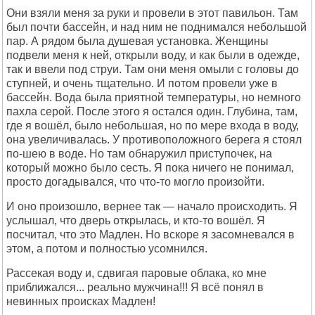
Они взяли меня за руки и провели в этот павильон. Там
был почти бассейн, и над ним не поднимался небольшой
пар. А рядом была душевая установка. Женщины
подвели меня к ней, открыли воду, и как были в одежде,
так и ввели под струи. Там они меня омыли с головы до
ступней, и очень тщательно. И потом провели уже в
бассейн. Вода была приятной температуры, но немного
пахла серой. После этого я остался один. Глубина, там,
где я вошёл, было небольшая, но по мере входа в воду,
она увеличивалась. У противоположного берега я стоял
по-шею в воде. Но там обнаружил приступочек, на
который можно было сесть. Я пока ничего не понимал,
просто догадывался, что что-то могло произойти.
И оно произошло, вернее так — начало происходить. Я
услышал, что дверь открылась, и кто-то вошёл. Я
посчитал, что это Мадлен. Но вскоре я засомневался в
этом, а потом и полностью усомнился.
Рассекая воду и, сдвигая паровые облака, ко мне
приближался... реально мужчина!!! Я всё понял в
невинных происках Мадлен!