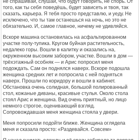
не спрашивай, слушай, что будут говорить, не спорь. От
того, как ты себя поведёшь, будет зависеть и твоя, так
сказать, карьера. Я тебя просто представлю, и уеду. Не
исключено, что ты там останешься на ночь, но это не
обязательно. И, самое главное, ничему не удивляйся.
Вскоре машина остановилась на асфальтированном
участке полу-тупика. Кругом буйная растительность,
недалеко горы. Вошли в калитку и оказались на,
окруженном высоким забором, участке. Вошли в дом —
трёхэтажный особняк — и Арис попросил меня
подождать. Сам он поднялся наверх. Вскоре подошла
женщина средних лет и попросила с ней подняться
наверх. Прошли по коридору и вошли в кабинет.
Обстановка очень солидная, большой полированный
стол, кожаные диваны, красивые стулья. Около стола
стоял Арис и женщина. Вид очень приятный, но лицо
немного строгое, оценивающий взгляд.
Сопровождавшая меня женщина стояла у двери.
Меня попросили подойти ближе. Женщина оглядела
меня и сказала просто: «Раздевайся. Совсем»