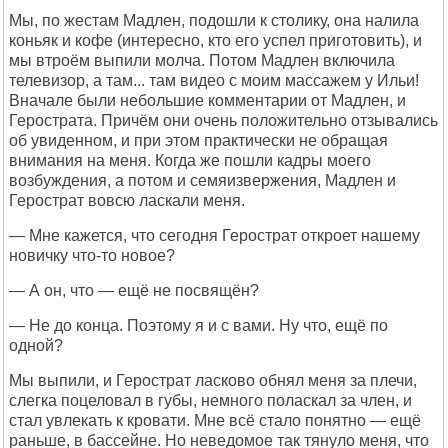
Мы, по жестам Мадлен, подошли к столику, она налила
коньяк и кофе (интересно, кто его успел приготовить), и
мы втроём выпили молча. Потом Мадлен включила
телевизор, а там... там видео с моим массажем у Ильи!
Вначале были небольшие комментарии от Мадлен, и
Герострата. Причём они очень положительно отзывались
об увиденном, и при этом практически не обращая
внимания на меня. Когда же пошли кадры моего
возбуждения, а потом и семяизвержения, Мадлен и
Герострат вовсю ласкали меня.
— Мне кажется, что сегодня Герострат откроет нашему
новичку что-то новое?
— А он, что — ещё не посвящён?
— Не до конца. Поэтому я и с вами. Ну что, ещё по
одной?
Мы выпили, и Герострат ласково обнял меня за плечи,
слегка поцеловал в губы, немного поласкал за член, и
стал увлекать к кровати. Мне всё стало понятно — ещё
раньше, в бассейне. Но неведомое так тянуло меня, что