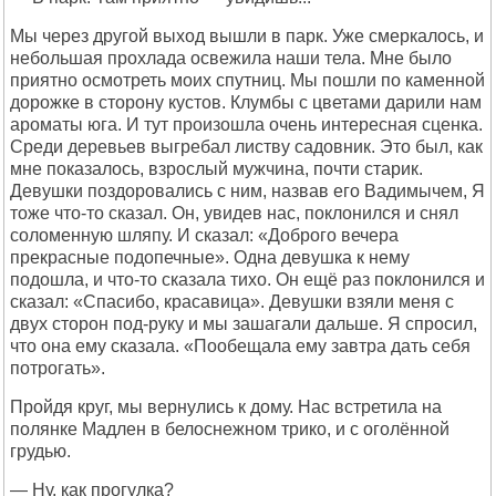
Мы через другой выход вышли в парк. Уже смеркалось, и
небольшая прохлада освежила наши тела. Мне было
приятно осмотреть моих спутниц. Мы пошли по каменной
дорожке в сторону кустов. Клумбы с цветами дарили нам
ароматы юга. И тут произошла очень интересная сценка.
Среди деревьев выгребал листву садовник. Это был, как
мне показалось, взрослый мужчина, почти старик.
Девушки поздоровались с ним, назвав его Вадимычем, Я
тоже что-то сказал. Он, увидев нас, поклонился и снял
соломенную шляпу. И сказал: «Доброго вечера
прекрасные подопечные». Одна девушка к нему
подошла, и что-то сказала тихо. Он ещё раз поклонился и
сказал: «Спасибо, красавица». Девушки взяли меня с
двух сторон под-руку и мы зашагали дальше. Я спросил,
что она ему сказала. «Пообещала ему завтра дать себя
потрогать».
Пройдя круг, мы вернулись к дому. Нас встретила на
полянке Мадлен в белоснежном трико, и с оголённой
грудью.
— Ну, как прогулка?