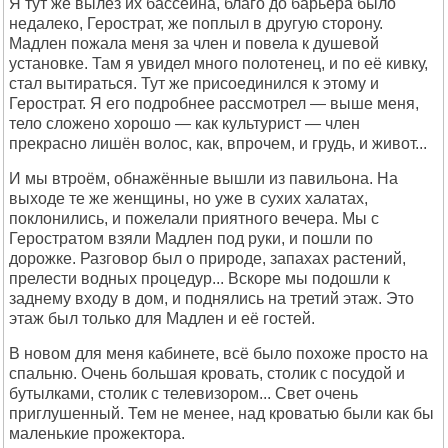
Я тут же вылез их бассейна, благо до барьера было
недалеко, Герострат, же поплыл в другую сторону.
Мадлен пожала меня за член и повела к душевой
установке. Там я увидел много полотенец, и по её кивку,
стал вытираться. Тут же присоединился к этому и
Герострат. Я его подробнее рассмотрел — выше меня,
тело сложено хорошо — как культурист — член
прекрасно лишён волос, как, впрочем, и грудь, и живот...
И мы втроём, обнажённые вышли из павильона. На
выходе те же женщины, но уже в сухих халатах,
поклонились, и пожелали приятного вечера. Мы с
Геростратом взяли Мадлен под руки, и пошли по
дорожке. Разговор был о природе, запахах растений,
прелести водных процедур... Вскоре мы подошли к
заднему входу в дом, и поднялись на третий этаж. Это
этаж был только для Мадлен и её гостей.
В новом для меня кабинете, всё было похоже просто на
спальню. Очень большая кровать, столик с посудой и
бутылками, столик с телевизором... Свет очень
приглушенный. Тем не менее, над кроватью были как бы
маленькие прожектора.