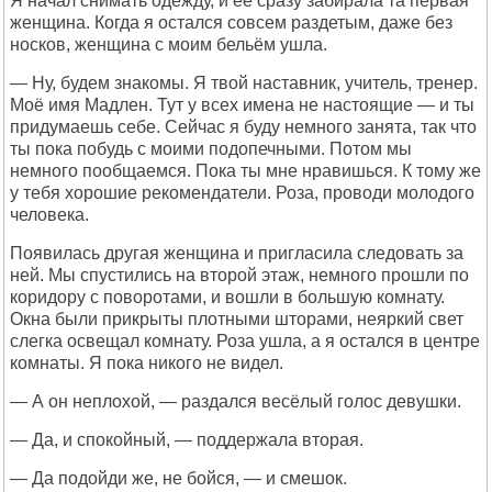
Я начал снимать одежду, и её сразу забирала та первая
женщина. Когда я остался совсем раздетым, даже без
носков, женщина с моим бельём ушла.
— Ну, будем знакомы. Я твой наставник, учитель, тренер.
Моё имя Мадлен. Тут у всех имена не настоящие — и ты
придумаешь себе. Сейчас я буду немного занята, так что
ты пока побудь с моими подопечными. Потом мы
немного пообщаемся. Пока ты мне нравишься. К тому же
у тебя хорошие рекомендатели. Роза, проводи молодого
человека.
Появилась другая женщина и пригласила следовать за
ней. Мы спустились на второй этаж, немного прошли по
коридору с поворотами, и вошли в большую комнату.
Окна были прикрыты плотными шторами, неяркий свет
слегка освещал комнату. Роза ушла, а я остался в центре
комнаты. Я пока никого не видел.
— А он неплохой, — раздался весёлый голос девушки.
— Да, и спокойный, — поддержала вторая.
— Да подойди же, не бойся, — и смешок.