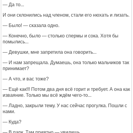
— Да то...
И они склонились над членом, стали его нюхать и лизать.
— Было! — сказала одно.
— Конечно, было — столько спермы и сока. Хотя бы
помылись...
— Девушки, мне запретила она говорить...
— И нам запрещала. Думаешь, она только мальчиков так
принимает?
— А что, и вас тоже?
— Ещё как!!! Потом два дня всё горит и требует. А она как
изваяние. Только мы всё ждём чего-то...
— Ладно, закрыли тему. У нас сейчас прогулка. Пошли с
нами.
— Куда?
— В парк. Там приятно — увидишь...