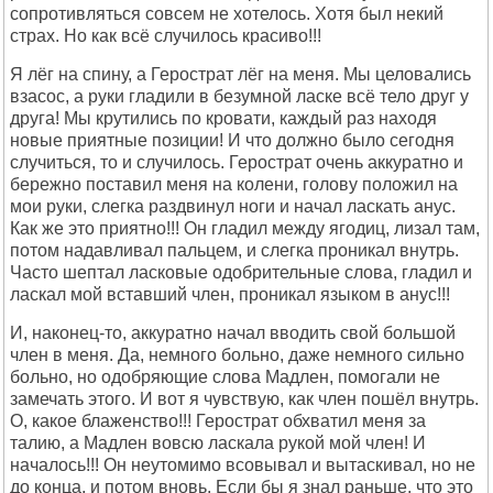
сопротивляться совсем не хотелось. Хотя был некий
страх. Но как всё случилось красиво!!!
Я лёг на спину, а Герострат лёг на меня. Мы целовались
взасос, а руки гладили в безумной ласке всё тело друг у
друга! Мы крутились по кровати, каждый раз находя
новые приятные позиции! И что должно было сегодня
случиться, то и случилось. Герострат очень аккуратно и
бережно поставил меня на колени, голову положил на
мои руки, слегка раздвинул ноги и начал ласкать анус.
Как же это приятно!!! Он гладил между ягодиц, лизал там,
потом надавливал пальцем, и слегка проникал внутрь.
Часто шептал ласковые одобрительные слова, гладил и
ласкал мой вставший член, проникал языком в анус!!!
И, наконец-то, аккуратно начал вводить свой большой
член в меня. Да, немного больно, даже немного сильно
больно, но одобряющие слова Мадлен, помогали не
замечать этого. И вот я чувствую, как член пошёл внутрь.
О, какое блаженство!!! Герострат обхватил меня за
талию, а Мадлен вовсю ласкала рукой мой член! И
началось!!! Он неутомимо всовывал и вытаскивал, но не
до конца, и потом вновь. Если бы я знал раньше, что это