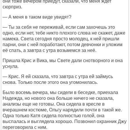
они тоже вечером приедут, сказали, что меня ждет
сюрприз.
— А меня в таком виде увидят?
— Ты за себя не переживай, если сам захочешь это
одно, если нет, тебе никто плохого слова не скажет, даже
намека. Света сегодня просто молодец, к ней пришли
парни, они с ней поработают, потом девчонки и уложим
её спать, а завтра с утра возьмемся за неё.
Пришла Крис и Вика, мы Свете дали снотворного и она
уснула.
— Крис. Я ей сказала, что завтра с утра ей займусь
снова. Только после этого она угомонилась.
Было восемь вечера, мы сидели в беседке, приехала
Надежда, но нового она больше ничего не сказала,
анализы еще не готовы. Она сидела в кресле в
вчерашнем костюме, Ольгу нарядили почти в такой же.
Одна только Катя сидела полностью голой, она
выспалась и выглядела хорошо. Позвонил охранник Джу
переговорила с ним.