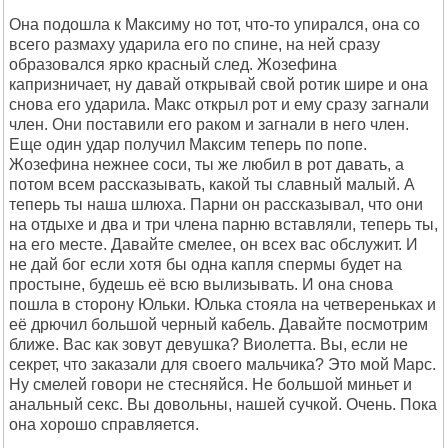
Она подошла к Максиму но тот, что-то упирался, она со
всего размаху ударила его по спине, на ней сразу
образовался ярко красный след. Жозефина
капризничает, ну давай открывай свой ротик шире и она
снова его ударила. Макс открыл рот и ему сразу загнали
член. Они поставили его раком и загнали в него член.
Еще один удар получил Максим теперь по попе.
Жозефина нежнее соси, ты же любил в рот давать, а
потом всем рассказывать, какой ты славный малый. А
теперь ты наша шлюха. Парни он рассказывал, что они
на отдыхе и два и три члена парню вставляли, теперь ты,
на его месте. Давайте смелее, он всех вас обслужит. И
не дай бог если хотя бы одна капля спермы будет на
простыне, будешь её всю вылизывать. И она снова
пошла в сторону Юльки. Юлька стояла на четвереньках и
её дрючил большой черный кабель. Давайте посмотрим
ближе. Вас как зовут девушка? Виолетта. Вы, если не
секрет, что заказали для своего мальчика? Это мой Марс.
Ну смелей говори не стесняйся. Не большой миньет и
анальный секс. Вы довольны, нашей сучкой. Очень. Пока
она хорошо справляется.