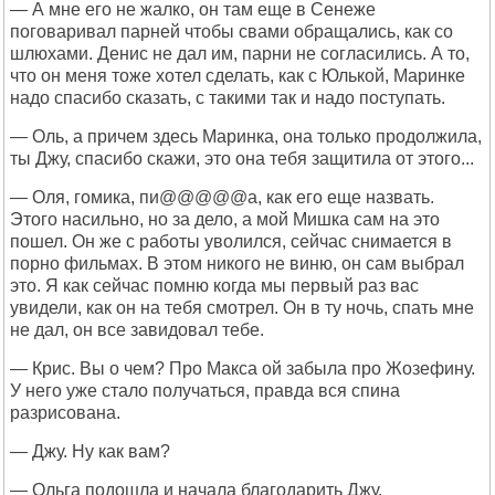
— А мне его не жалко, он там еще в Сенеже
поговаривал парней чтобы свами обращались, как со
шлюхами. Денис не дал им, парни не согласились. А то,
что он меня тоже хотел сделать, как с Юлькой, Маринке
надо спасибо сказать, с такими так и надо поступать.
— Оль, а причем здесь Маринка, она только продолжила,
ты Джу, спасибо скажи, это она тебя защитила от этого...
— Оля, гомика, пи@@@@@а, как его еще назвать.
Этого насильно, но за дело, а мой Мишка сам на это
пошел. Он же с работы уволился, сейчас снимается в
порно фильмах. В этом никого не виню, он сам выбрал
это. Я как сейчас помню когда мы первый раз вас
увидели, как он на тебя смотрел. Он в ту ночь, спать мне
не дал, он все завидовал тебе.
— Крис. Вы о чем? Про Макса ой забыла про Жозефину.
У него уже стало получаться, правда вся спина
разрисована.
— Джу. Ну как вам?
— Ольга подошла и начала благодарить Джу.