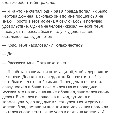
сколько ребят тебя трахало.
— Я как-то не считал, один раз я правда попал, их было
чертова дюжина, а сколько они по мне прошлись я не
знаю. Просто в этот момент, я отключаюсь и получаю
удовольствие. Один мне человек сказал: — если тебя
насилуют, ты расслабься и получи удовольствие,
остальное все будет потом.
— Крис. Тебя насиловали? Только честно?
— Да.
— Расскажи, мне. Пока никого нет.
— Я работал занимался огнезащитой, чтобы деревяшки
не горели. Делал это на чердаках. Короче грязный, как
черт был и весь в этой химии. Переодеваться не стал,
сразу поехал в баню, пока мылся мимо проходили
мужики, что на них внимание обращал, занимался своим
делом. Вымылся и пошел на выход, тут меня и
тормознули, удар под дых и я согнулся, меня сразу на
колени. В зад вставили шланг и все мои кишки промыли,
пытался снова встать, еще удар и опять на коленях. И