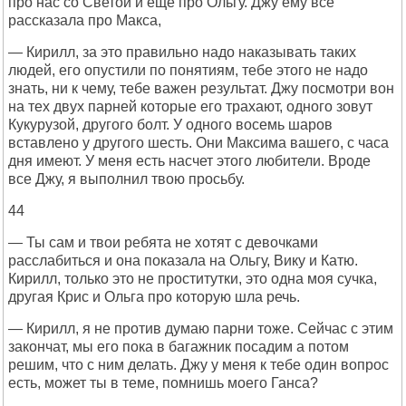
про нас со Светой и еще про Ольгу. Джу ему все
рассказала про Макса,
— Кирилл, за это правильно надо наказывать таких
людей, его опустили по понятиям, тебе этого не надо
знать, ни к чему, тебе важен результат. Джу посмотри вон
на тех двух парней которые его трахают, одного зовут
Кукурузой, другого болт. У одного восемь шаров
вставлено у другого шесть. Они Максима вашего, с часа
дня имеют. У меня есть насчет этого любители. Вроде
все Джу, я выполнил твою просьбу.
44
— Ты сам и твои ребята не хотят с девочками
расслабиться и она показала на Ольгу, Вику и Катю.
Кирилл, только это не проститутки, это одна моя сучка,
другая Крис и Ольга про которую шла речь.
— Кирилл, я не против думаю парни тоже. Сейчас с этим
закончат, мы его пока в багажник посадим а потом
решим, что с ним делать. Джу у меня к тебе один вопрос
есть, может ты в теме, помнишь моего Ганса?