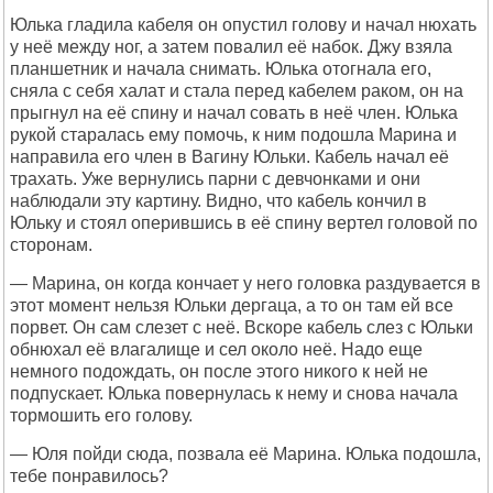
Юлька гладила кабеля он опустил голову и начал нюхать
у неё между ног, а затем повалил её набок. Джу взяла
планшетник и начала снимать. Юлька отогнала его,
сняла с себя халат и стала перед кабелем раком, он на
прыгнул на её спину и начал совать в неё член. Юлька
рукой старалась ему помочь, к ним подошла Марина и
направила его член в Вагину Юльки. Кабель начал её
трахать. Уже вернулись парни с девчонками и они
наблюдали эту картину. Видно, что кабель кончил в
Юльку и стоял оперившись в её спину вертел головой по
сторонам.
— Марина, он когда кончает у него головка раздувается в
этот момент нельзя Юльки дергаца, а то он там ей все
порвет. Он сам слезет с неё. Вскоре кабель слез с Юльки
обнюхал её влагалище и сел около неё. Надо еще
немного подождать, он после этого никого к ней не
подпускает. Юлька повернулась к нему и снова начала
тормошить его голову.
— Юля пойди сюда, позвала её Марина. Юлька подошла,
тебе понравилось?