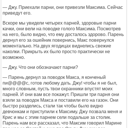
— Джу. Приехали парни, они привезли Максима. Сейчас
приведут его.
Вскоре мы увидели четырех парней, здоровые парни
качки, они вели на поводке голого Максима. Посмотрев
на него, было видно, что ему досталось здорово. Парень
дернул его за ошейник повернись, Макс повернулся
моментально. На двух ягодицах виднелись свежие
наколки. Прикрыть их было просто практически не
возможно.
— Джу. Что они обозначают парни?
— Парень дернул за поводок Макса, я конченый
пи@@@@c, готов любому дать. Джу! чтобы я не был,
много словным, пусть твои охранники впустят моих
парней. И они вам все покажут. Пришли три парня они
взяли за поводок Макса и поставили его на газон. Они
быстро разделись, стали так чтобы было видно
девчонкам и приступили к Максиму. Джу позвала меня и
Крис и мы с этим парнем сели подальше за столик.
Парень нам все рассказал, что Максим говорил Марине