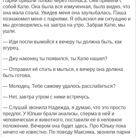
Парни пришли только через полчаса. Они привели с
собой Катю. Она была вся измученная, было видно, что
она мала спала. Увидев меня она заулыбалась. Паша
познакомил меня с парнями. Я объяснил им ситуацию и
мы договорились на завтра на утро. Забрав Катю, мы
ушли.
— Иди поспи вымойся к вечеру ты должна быть, как
огурец.
— Джу наконец ты появился, ты Катю нашел?
— Отправил её спать и мыться, к вечеру она должна
быть готова.
— Молодец. Тебе самому удалось расслабиться?
— Нет, завтра утром с ними встречусь.
— Слушай звонила Надежда, я думаю, что это просто
предлог. У Юльки брали анализы, сперма в ней и
человеческая и животного, поставили её в неловкое
положение. Вечером она будет здесь. Про Юльку пока
ничего не известно. По поводу Максима, звонили парни