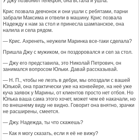
У Джу позвонил телефон, она встала и ушла.
Крис позвала девчонок и они ушли с ребятами, парни
забрали Максима и отвели в машину. Крис позвала
Надежду к нам за стол и принесла шампанское, она
налила и села рядом.
— Крис. Ахренеть, неужели Маринка все-таки сделала?
Пришла Джу с мужиком, он поздоровался и сел за стол.
— Джу его представила, это Николай Петрович, он
занимался вопросом Юльки. Давай рассказывай.
— Н. П., чтобы не лезть в дебри, мы опоздали с вашей
Юлькой, она практически уже на конвейере, на неё уже
куча заявок у Марины, от клиентов просто нет отбоя. Но
Юлька ваша сама этого хочет, может чем её накачали, но
по внешнему виду не видно. Говорит она внятно, зрачки
не расширены, смеется.
— Джу. Надежда, ты что скажешь?
— Как я могу сказать, если я её не вижу?