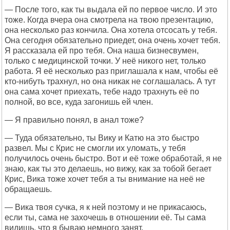
— После того, как ты выдала ей по первое число. И это
тоже. Когда вчера она смотрела на твою презентацию,
она несколько раз кончила. Она хотела отсосать у тебя.
Она сегодня обязательно приедет, она очень хочет тебя.
Я рассказала ей про тебя. Она наша бизнесвумен,
только с медицинской точки. У неё никого нет, только
работа. Я её несколько раз приглашала к нам, чтобы её
кто-нибуть трахнул, но она никак не соглашалась. А тут
она сама хочет приехать, тебе надо трахнуть её по
полной, во все, куда загонишь ей член.
— Я правильно понял, в анал тоже?
— Туда обязательно, ты Вику и Катю на это быстро
развел. Мы с Крис не смогли их уломать, у тебя
получилось очень быстро. Вот и её тоже обработай, я не
знаю, как ты это делаешь, но вижу, как за тобой бегает
Крис, Вика тоже хочет тебя а ты внимание на неё не
обращаешь.
— Вика твоя сучка, я к ней поэтому и не прикасаюсь,
если ты, сама не захочешь в отношении её. Ты сама
видишь, что я бываю немного занят.