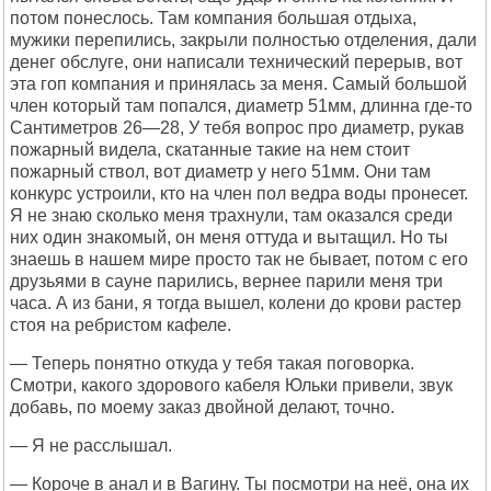
потом понеслось. Там компания большая отдыха,
мужики перепились, закрыли полностью отделения, дали
денег обслуге, они написали технический перерыв, вот
эта гоп компания и принялась за меня. Самый большой
член который там попался, диаметр 51мм, длинна где-то
Сантиметров 26—28, У тебя вопрос про диаметр, рукав
пожарный видела, скатанные такие на нем стоит
пожарный ствол, вот диаметр у него 51мм. Они там
конкурс устроили, кто на член пол ведра воды пронесет.
Я не знаю сколько меня трахнули, там оказался среди
них один знакомый, он меня оттуда и вытащил. Но ты
знаешь в нашем мире просто так не бывает, потом с его
друзьями в сауне парились, вернее парили меня три
часа. А из бани, я тогда вышел, колени до крови растер
стоя на ребристом кафеле.
— Теперь понятно откуда у тебя такая поговорка.
Смотри, какого здорового кабеля Юльки привели, звук
добавь, по моему заказ двойной делают, точно.
— Я не расслышал.
— Короче в анал и в Вагину. Ты посмотри на неё, она их