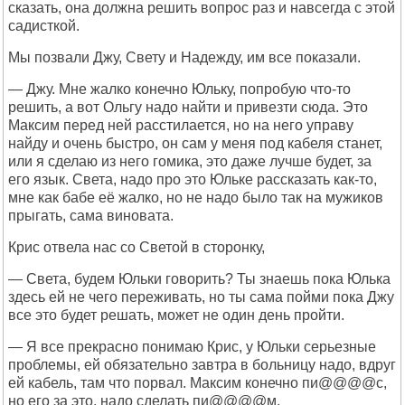
сказать, она должна решить вопрос раз и навсегда с этой
садисткой.
Мы позвали Джу, Свету и Надежду, им все показали.
— Джу. Мне жалко конечно Юльку, попробую что-то
решить, а вот Ольгу надо найти и привезти сюда. Это
Максим перед ней расстилается, но на него управу
найду и очень быстро, он сам у меня под кабеля станет,
или я сделаю из него гомика, это даже лучше будет, за
его язык. Света, надо про это Юльке рассказать как-то,
мне как бабе её жалко, но не надо было так на мужиков
прыгать, сама виновата.
Крис отвела нас со Светой в сторонку,
— Света, будем Юльки говорить? Ты знаешь пока Юлька
здесь ей не чего переживать, но ты сама пойми пока Джу
все это будет решать, может не один день пройти.
— Я все прекрасно понимаю Крис, у Юльки серьезные
проблемы, ей обязательно завтра в больницу надо, вдруг
ей кабель, там что порвал. Максим конечно пи@@@@с,
но его за это, надо сделать пи@@@@м.