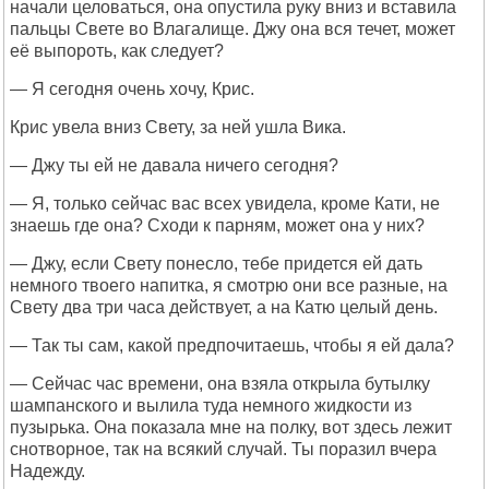
начали целоваться, она опустила руку вниз и вставила
пальцы Свете во Влагалище. Джу она вся течет, может
её выпороть, как следует?
— Я сегодня очень хочу, Крис.
Крис увела вниз Свету, за ней ушла Вика.
— Джу ты ей не давала ничего сегодня?
— Я, только сейчас вас всех увидела, кроме Кати, не
знаешь где она? Сходи к парням, может она у них?
— Джу, если Свету понесло, тебе придется ей дать
немного твоего напитка, я смотрю они все разные, на
Свету два три часа действует, а на Катю целый день.
— Так ты сам, какой предпочитаешь, чтобы я ей дала?
— Сейчас час времени, она взяла открыла бутылку
шампанского и вылила туда немного жидкости из
пузырька. Она показала мне на полку, вот здесь лежит
снотворное, так на всякий случай. Ты поразил вчера
Надежду.