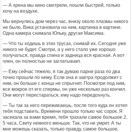
— А хрена мы кино смотрели, пошли быстрей, только
хочу на воздухе.
Мы вернулись дом через час, внизу около плазмы никого
не было, Вика установила на нем, картинка в картине.
Одна камера снимала Юльку, другая Максима.
— Что ты ходишь в этих трусах, снимай их. Сегодня уже
никого не будет. Смотри, а у него стало уже хорошо
получаться, правда спина и задница вся красная. А вот
член, он полностью не заглатывает.
— Ему сейчас тяжело, я так думаю парни раза по два
точно прошли по нему. Если она и завтра продолжит с
ним, он больше с конца не спрыгнет. Посмотри под ним,
все мокрое от его спермы, он уже несколько раз кончил.
Они могут перестараться, ему надо передохнуть.
— Ты так за него переживаешь, после того куда он хотел
тебя подставить. Времени прошло только час сорок. Я
засекала за вами время, тебя трахали самое большое 2,
5 часа, Свету немного меньше. Так, что не умрет. А ты
мне можешь сказать, только правду, самое большое,