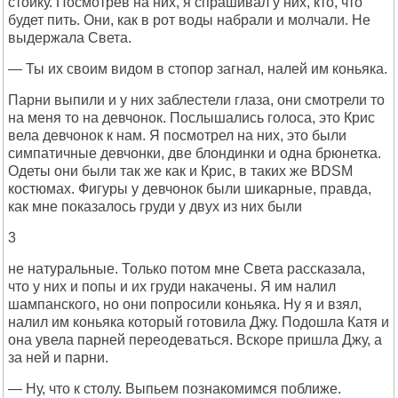
стойку. Посмотрев на них, я спрашивал у них, кто, что
будет пить. Они, как в рот воды набрали и молчали. Не
выдержала Света.
— Ты их своим видом в стопор загнал, налей им коньяка.
Парни выпили и у них заблестели глаза, они смотрели то
на меня то на девчонок. Послышались голоса, это Крис
вела девчонок к нам. Я посмотрел на них, это были
симпатичные девчонки, две блондинки и одна брюнетка.
Одеты они были так же как и Крис, в таких же BDSM
костюмах. Фигуры у девчонок были шикарные, правда,
как мне показалось груди у двух из них были
3
не натуральные. Только потом мне Света рассказала,
что у них и попы и их груди накачены. Я им налил
шампанского, но они попросили коньяка. Ну я и взял,
налил им коньяка который готовила Джу. Подошла Катя и
она увела парней переодеваться. Вскоре пришла Джу, а
за ней и парни.
— Ну, что к столу. Выпьем познакомимся поближе.