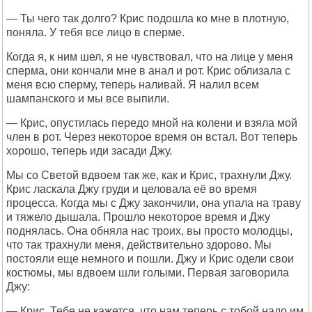
— Ты чего так долго? Крис подошла ко мне в плотную,
поняла. У тебя все лицо в сперме.
Когда я, к ним шел, я не чувствовал, что на лице у меня
сперма, они кончали мне в анал и рот. Крис облизала с
меня всю сперму, теперь наливай. Я налил всем
шампанского и мы все выпили.
— Крис, опустилась передо мной на колени и взяла мой
член в рот. Через некоторое время он встал. Вот теперь
хорошо, теперь иди засади Джу.
Мы со Светой вдвоем так же, как и Крис, трахнули Джу.
Крис ласкала Джу груди и целовала её во время
процесса. Когда мы с Джу закончили, она упала на траву
и тяжело дышала. Прошло некоторое время и Джу
поднялась. Она обняла нас троих, вы просто молодцы,
что так трахнули меня, действительно здорово. Мы
постояли еще немного и пошли. Джу и Крис одели свои
костюмы, мы вдвоем шли голыми. Первая заговорила
Джу:
— Крис. Тебе не кажется, что нам теперь с тобой надо им