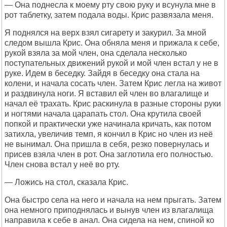
— Она поднесла к моему рту свою руку и всунула мне в
рот таблетку, затем подала воды. Крис развязала меня.
Я поднялся на верх взял сигарету и закурил. За мной
следом вышла Крис. Она обняла меня и прижала к себе,
рукой взяла за мой член, она сделала несколько
поступательных движений рукой и мой член встал у не в
руке. Идем в беседку. Зайдя в беседку она стала на
колени, и начала сосать член. Затем Крис легла на живот
и раздвинула ноги. Я вставил ей член во влагалище и
начал её трахать. Крис раскинула в разные стороны руки
и ногтями начала царапать стол. Она крутила своей
попкой и практически уже начинала кричать, как потом
затихла, увеличив темп, я кончил в Крис но член из неё
не вынимал. Она пришла в себя, резко повернулась и
присев взяла член в рот. Она заглотила его полностью.
Член снова встал у неё во рту.
— Ложись на стол, сказала Крис.
Она быстро села на него и начала на нем прыгать. Затем
она немного приподнялась и вынув член из влагалища
направила к себе в анал. Она сидела на нем, спиной ко