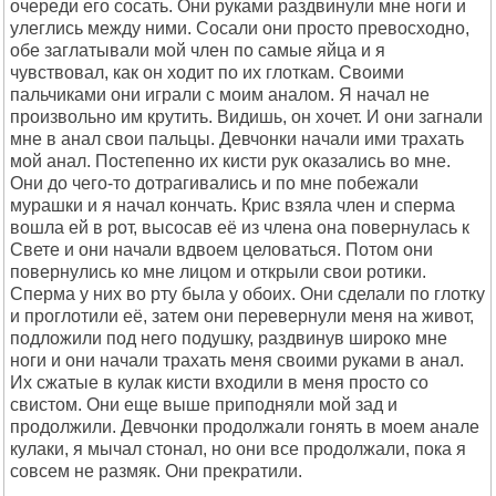
очереди его сосать. Они руками раздвинули мне ноги и
улеглись между ними. Сосали они просто превосходно,
обе заглатывали мой член по самые яйца и я
чувствовал, как он ходит по их глоткам. Своими
пальчиками они играли с моим аналом. Я начал не
произвольно им крутить. Видишь, он хочет. И они загнали
мне в анал свои пальцы. Девчонки начали ими трахать
мой анал. Постепенно их кисти рук оказались во мне.
Они до чего-то дотрагивались и по мне побежали
мурашки и я начал кончать. Крис взяла член и сперма
вошла ей в рот, высосав её из члена она повернулась к
Свете и они начали вдвоем целоваться. Потом они
повернулись ко мне лицом и открыли свои ротики.
Сперма у них во рту была у обоих. Они сделали по глотку
и проглотили её, затем они перевернули меня на живот,
подложили под него подушку, раздвинув широко мне
ноги и они начали трахать меня своими руками в анал.
Их сжатые в кулак кисти входили в меня просто со
свистом. Они еще выше приподняли мой зад и
продолжили. Девчонки продолжали гонять в моем анале
кулаки, я мычал стонал, но они все продолжали, пока я
совсем не размяк. Они прекратили.