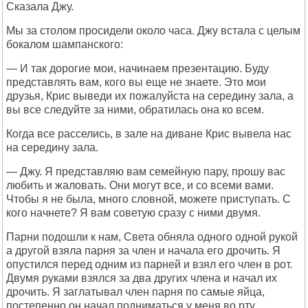
Сказала Джу.
Мы за столом просидели около часа. Джу встала с целым
бокалом шампанского:
— И так дорогие мои, начинаем презентацию. Буду
представлять вам, кого вы еще не знаете. Это мои
друзья, Крис выведи их пожалуйста на середину зала, а
вы все следуйте за ними, обратилась она ко всем.
Когда все расселись, в зале на диване Крис вывела нас
на середину зала.
— Джу. Я представляю вам семейную пару, прошу вас
любить и жаловать. Они могут все, и со всеми вами.
Чтобы я не была, много словной, можете приступать. С
кого начнете? Я вам советую сразу с ними двумя.
Парни подошли к нам, Света обняла одного одной рукой
а другой взяла парня за член и начала его дрочить. Я
опустился перед одним из парней и взял его член в рот.
Двумя руками взялся за два других члена и начал их
дрочить. Я заглатывал член парня по самые яйца,
постепенно он начал подниматься у меня во рту.