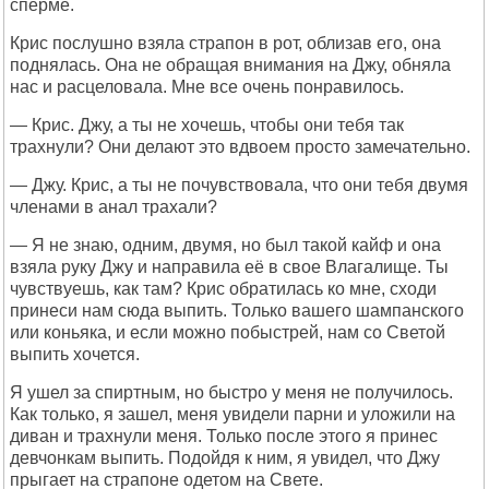
сперме.
Крис послушно взяла страпон в рот, облизав его, она
поднялась. Она не обращая внимания на Джу, обняла
нас и расцеловала. Мне все очень понравилось.
— Крис. Джу, а ты не хочешь, чтобы они тебя так
трахнули? Они делают это вдвоем просто замечательно.
— Джу. Крис, а ты не почувствовала, что они тебя двумя
членами в анал трахали?
— Я не знаю, одним, двумя, но был такой кайф и она
взяла руку Джу и направила её в свое Влагалище. Ты
чувствуешь, как там? Крис обратилась ко мне, сходи
принеси нам сюда выпить. Только вашего шампанского
или коньяка, и если можно побыстрей, нам со Светой
выпить хочется.
Я ушел за спиртным, но быстро у меня не получилось.
Как только, я зашел, меня увидели парни и уложили на
диван и трахнули меня. Только после этого я принес
девчонкам выпить. Подойдя к ним, я увидел, что Джу
прыгает на страпоне одетом на Свете.