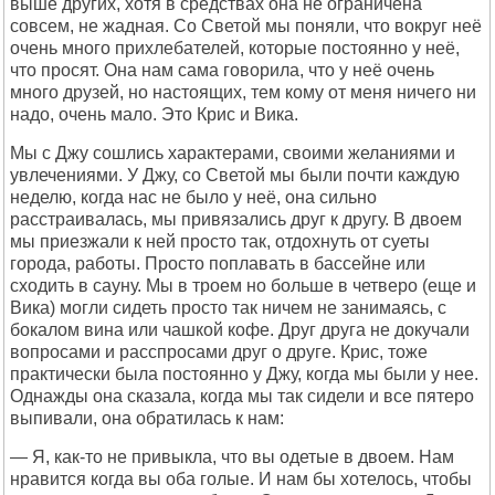
выше других, хотя в средствах она не ограничена
совсем, не жадная. Со Светой мы поняли, что вокруг неё
очень много прихлебателей, которые постоянно у неё,
что просят. Она нам сама говорила, что у неё очень
много друзей, но настоящих, тем кому от меня ничего ни
надо, очень мало. Это Крис и Вика.
Мы с Джу сошлись характерами, своими желаниями и
увлечениями. У Джу, со Светой мы были почти каждую
неделю, когда нас не было у неё, она сильно
расстраивалась, мы привязались друг к другу. В двоем
мы приезжали к ней просто так, отдохнуть от суеты
города, работы. Просто поплавать в бассейне или
сходить в сауну. Мы в троем но больше в четверо (еще и
Вика) могли сидеть просто так ничем не занимаясь, с
бокалом вина или чашкой кофе. Друг друга не докучали
вопросами и расспросами друг о друге. Крис, тоже
практически была постоянно у Джу, когда мы были у нее.
Однажды она сказала, когда мы так сидели и все пятеро
выпивали, она обратилась к нам:
— Я, как-то не привыкла, что вы одетые в двоем. Нам
нравится когда вы оба голые. И нам бы хотелось, чтобы