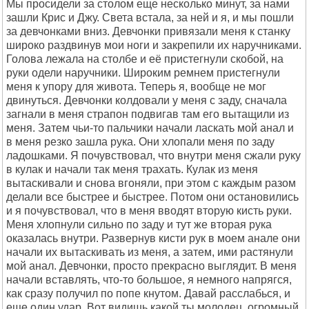
Мы просидели за столом еще несколько минут, за нами
зашли Крис и Джу. Света встала, за ней и я, и мы пошли
за девчонками вниз. Девчонки привязали меня к станку
широко раздвинув мои ноги и закрепили их наручниками.
Голова лежала на столбе и её пристегнули скобой, на
руки одели наручники. Широким ремнем пристегнули
меня к упору для живота. Теперь я, вообще не мог
двинуться. Девчонки колдовали у меня с заду, сначала
загнали в меня страпон подвигав там его вытащили из
меня. Затем чьи-то пальчики начали ласкать мой анал и
в меня резко зашла рука. Они хлопали меня по заду
ладошками. Я почувствовал, что внутри меня сжали руку
в кулак и начали так меня трахать. Кулак из меня
вытаскивали и снова вгоняли, при этом с каждым разом
делали все быстрее и быстрее. Потом они остановились
и я почувствовал, что в меня вводят вторую кисть руки.
Меня хлопнули сильно по заду и тут же вторая рука
оказалась внутри. Развернув кисти рук в моем анале они
начали их вытаскивать из меня, а затем, ими растянули
мой анал. Девчонки, просто прекрасно выглядит. В меня
начали вставлять, что-то большое, я немного напрягся,
как сразу получил по попе кнутом. Давай расслабься, и
еще один удар. Вот видишь какой ты молодец, огромный