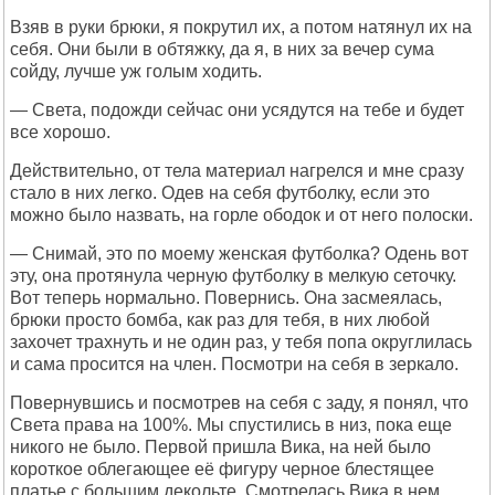
Взяв в руки брюки, я покрутил их, а потом натянул их на
себя. Они были в обтяжку, да я, в них за вечер сума
сойду, лучше уж голым ходить.
— Света, подожди сейчас они усядутся на тебе и будет
все хорошо.
Действительно, от тела материал нагрелся и мне сразу
стало в них легко. Одев на себя футболку, если это
можно было назвать, на горле ободок и от него полоски.
— Снимай, это по моему женская футболка? Одень вот
эту, она протянула черную футболку в мелкую сеточку.
Вот теперь нормально. Повернись. Она засмеялась,
брюки просто бомба, как раз для тебя, в них любой
захочет трахнуть и не один раз, у тебя попа округлилась
и сама просится на член. Посмотри на себя в зеркало.
Повернувшись и посмотрев на себя с заду, я понял, что
Света права на 100%. Мы спустились в низ, пока еще
никого не было. Первой пришла Вика, на ней было
короткое облегающее её фигуру черное блестящее
платье с большим декольте. Смотрелась Вика в нем