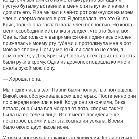
пустую бутылку вставили в меня опять кулак и начали
дрочить его. Я за мычал и чей-то рот сомкнулся на моем
члене, сперма пошла в рот. Я догадался, что это была
Крис, только она заглатывала член полностью. Но когда
меня освободили из станка я увидел, что это была моя
Света. Как только я выпрямился она поднялась с колен
прижалась к моему рту губами и протолкнула мне в рот
мою же сперму. Ноги у меня были словно не свои, я
осмотрелся, у Джу, Крис и у Светы у всех троих по локоть
были руки в крему. Одна из девчонок подошла ко мне и
сжала рукой мою попу.
— Хороша попа.
Мы поднялись в зал. Парни были полностью поглощены
Викой, она обслуживала всех шестерых. Постепенно они
по очереди кончили в неё. Когда они закончили, Вика
встала, она была вся мокрая от пота, сперма так же
была на её теле и лице. Все вместе посидели еще
некоторое время и вся эта компания уехала. Время
было около двух часов ночи.
Утром я проснулся от какого-то движения. Когда открыл