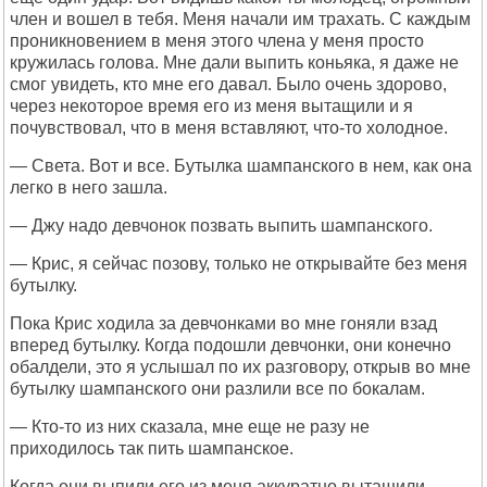
член и вошел в тебя. Меня начали им трахать. С каждым
проникновением в меня этого члена у меня просто
кружилась голова. Мне дали выпить коньяка, я даже не
смог увидеть, кто мне его давал. Было очень здорово,
через некоторое время его из меня вытащили и я
почувствовал, что в меня вставляют, что-то холодное.
— Света. Вот и все. Бутылка шампанского в нем, как она
легко в него зашла.
— Джу надо девчонок позвать выпить шампанского.
— Крис, я сейчас позову, только не открывайте без меня
бутылку.
Пока Крис ходила за девчонками во мне гоняли взад
вперед бутылку. Когда подошли девчонки, они конечно
обалдели, это я услышал по их разговору, открыв во мне
бутылку шампанского они разлили все по бокалам.
— Кто-то из них сказала, мне еще не разу не
приходилось так пить шампанское.
Когда они выпили его из меня аккуратно вытащили