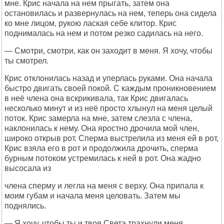
мне. Крис начала на нем прыгать, затем она
остановилась и развернулась на нем, теперь она сидела
ко мне лицом, рукою лаская себе клитор. Крис
поднималась на нем и потом резко садилась на него.
— Смотри, смотри, как он заходит в меня. Я хочу, чтобы
ты смотрел.
Крис отклонилась назад и уперлась руками. Она начала
быстро двигать своей покой. С каждым проникновением
в неё члена она вскрикивала, так Крис двигалась
несколько минут и из неё просто хлынул на меня целый
поток. Крис замерла на мне, затем слезла с члена,
наклонилась к нему. Она яростно дрочила мой член,
широко открыв рот. Сперма выстрелила из меня ей в рот,
Крис взяла его в рот и продолжила дрочить, сперма
бурным потоком устремилась к ней в рот. Она жадно
высосала из
члена сперму и легла на меня с верху. Она припала к
моим губам и начала меня целовать. Затем мы
поднялись.
— Я хочу, чтобы ты и твоя Света трахнули меня,