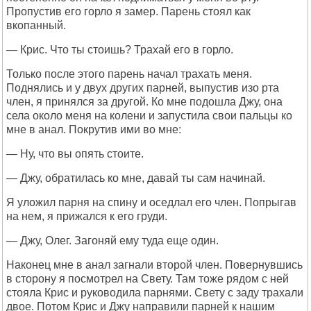
Пропустив его горло я замер. Парень стоял как
вкопанный.
— Крис. Что ты стоишь? Трахай его в горло.
Только после этого парень начал трахать меня.
Поднялись и у двух других парней, выпустив изо рта
член, я принялся за другой. Ко мне подошла Джу, она
села около меня на колени и запустила свои пальцы ко
мне в анал. Покрутив ими во мне:
— Ну, что вы опять стоите.
— Джу, обратилась ко мне, давай ты сам начинай.
Я уложил парня на спину и оседлал его член. Попрыгав
на нем, я прижался к его груди.
— Джу, Олег. Загоняй ему туда еще один.
Наконец мне в анал загнали второй член. Повернувшись
в сторону я посмотрел на Свету. Там тоже рядом с ней
стояла Крис и руководила парнями. Свету с заду трахали
двое. Потом Крис и Джу направили парней к нашим