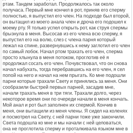
ртам. Тандем заработал. Продолжалось так около
получаса. Первый мне кончил в рот, приняв его сперму
полностью, я выпустил его член. На подходе был второй,
он вытащил из моего анала член и дроча его подошел к
моему рту. Я только успел открыть рот, как струя спермы
брызнула в меня. Высосав из его члена всю сперму, я
выпустил его на волю, слез с члена парня который
лежал на спине, развернувшись к нему заглотил его член
по самый лобок. Начал ртом трахать его член, сперма
просто хлынула в меня потоком, проглотив её я
продолжал сосать его член. Почувствовал, что он снова
начал набухать, тогда перебравшись на его член, я сел
попой на него и начал на нем прыгать. Ко мне подошли
парни которые трахали Свету и принялись за меня. Они
сообразили быстрей первых парней, засадив мне,
начали трахать меня в три тяги. Трахали долго, через
некоторое время они по очереди начали в меня кончать.
Мой анал и рот был заполнен их спермой. Кончив в
меня, они вытащили из меня члены. Я сидел на коленях
и посмотрел на Свету, с ней парни тоже уже закончили.
Света подошла ко мне и мы начали с ней целоваться,
она не проглотила сперму и проталкивала языком мне в