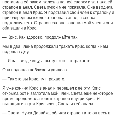
поставила её раком, залезла на неё сверху и загнала ей
страпон в анал. Света рукой мне показала. Она вводила
страпон в анал Крис. Я подставил свой член к страпону и
при очередном входе страпона в анал, я слегка
подтолкнул его. Страпон словно зацепил мой член и они
оба зашли в Крис.
— Крис. Как здорово, продолжайте так.
Мы в два члена продолжали трахать Крис, когда к нам
подошла Джу.
— Я вас везде ищу, а вы тут, кого-то трахаете.
Она подошла поближе и увидела.
— Так это вы Крис, тут трахаете.
Я уже кончил Крис в анал и перешел к её рту. Крис
открыла рот и заглотила мой член. Света еще некоторое
время продолжала гонять страпон внутри Крис. Я
вытащил изо рта Крис член, Света из её анала.
— Света. Ну-ка Давайка, оближи страпон а то он весь в