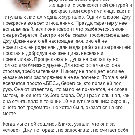
женщина, с великолепной фигурой и
прекрасными формами лица, как на
титульных листах модных журналов. Одним словом, Джу
прекрасна во всех отношениях. Правда характер у неё
вспыльчивый, если она говорит, что разберется, значит
она разберется, быстро и я бы сказал профессионально.
Джу (Джинна-это её настоящее имя, оно её не
нравиться, ей родители дали когда работали заграницей)
простая и добродушная женщина, веселая и
приветливая. Проще сказать, душа на распашку, но
только для близких друзей. Для всех остальных, она
строгая, требовательная. Никому не прощает, если её
указание или распоряжение не выполнено. Тогда в неё
вселяется просто «БЕС», берегись, кто попал ей под
руку. Она отчитает так, что мало не покажется, ни слова
матом, ни одного грубого слова. Один раз я слышал, как
она отчитывала в течении 10 минут начальника охраны,
с него пот градом тек, не хотел бы я, оказаться на его
месте.
Когда мы с ней сошлись ближе, узнали, что она за
человек. Джу, не гордая, не заносчивая, не считает себя