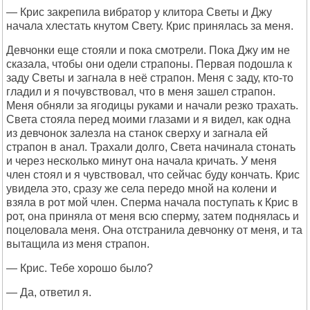
— Крис закрепила вибратор у клитора Светы и Джу
начала хлестать кнутом Свету. Крис принялась за меня.
Девчонки еще стояли и пока смотрели. Пока Джу им не
сказала, чтобы они одели страпоны. Первая подошла к
заду Светы и загнала в неё страпон. Меня с заду, кто-то
гладил и я почувствовал, что в меня зашел страпон.
Меня обняли за ягодицы руками и начали резко трахать.
Света стояла перед моими глазами и я видел, как одна
из девчонок залезла на станок сверху и загнала ей
страпон в анал. Трахали долго, Света начинала стонать
и через несколько минут она начала кричать. У меня
член стоял и я чувствовал, что сейчас буду кончать. Крис
увидела это, сразу же села передо мной на колени и
взяла в рот мой член. Сперма начала поступать к Крис в
рот, она приняла от меня всю сперму, затем поднялась и
поцеловала меня. Она отстранила девчонку от меня, и та
вытащила из меня страпон.
— Крис. Тебе хорошо было?
— Да, ответил я.