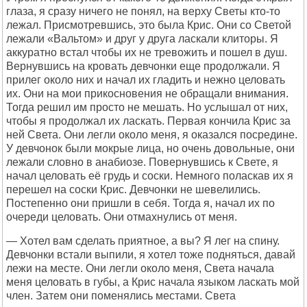
глаза, я сразу ничего не понял, на верху Светы кто-то
лежал. Присмотревшись, это была Крис. Они со Светой
лежали «Вальтом» и друг у друга ласкали клиторы. Я
аккуратно встал чтобы их не тревожить и пошел в душ.
Вернувшись на кровать девчонки еще продолжали. Я
прилег около них и начал их гладить и нежно целовать
их. Они на мои прикосновения не обращали внимания.
Тогда решил им просто не мешать. Но услышал от них,
чтобы я продолжал их ласкать. Первая кончила Крис за
ней Света. Они легли около меня, я оказался посредине.
У девчонок были мокрые лица, но очень довольные, они
лежали словно в анабиозе. Повернувшись к Свете, я
начал целовать её грудь и соски. Немного поласкав их я
перешел на соски Крис. Девчонки не шевелились.
Постепенно они пришли в себя. Тогда я, начал их по
очереди целовать. Они отмахнулись от меня.
— Хотел вам сделать приятное, а вы? Я лег на спину.
Девчонки встали выпили, я хотел тоже подняться, давай
лежи на месте. Они легли около меня, Света начала
меня целовать в губы, а Крис начала языком ласкать мой
член. Затем они поменялись местами. Света