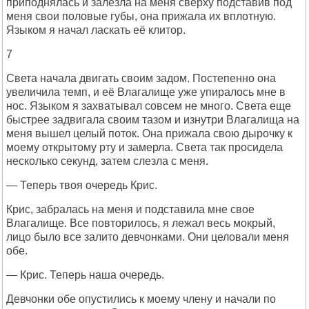
приподнялась и залезла на меня сверху подставив под
меня свои половые губы, она прижала их вплотную.
Языком я начал ласкать её клитор.
7
Света начала двигать своим задом. Постепенно она
увеличила темп, и её Влагалище уже упиралось мне в
нос. Языком я захватывал совсем не много. Света еще
быстрее задвигала своим тазом и изнутри Влагалища на
меня вышел целый поток. Она прижала свою дырочку к
моему открытому рту и замерла. Света так просидела
несколько секунд, затем слезла с меня.
— Теперь твоя очередь Крис.
Крис, забралась на меня и подставила мне свое
Влагалище. Все повторилось, я лежал весь мокрый,
лицо было все залито девчонками. Они целовали меня
обе.
— Крис. Теперь наша очередь.
Девчонки обе опустились к моему члену и начали по