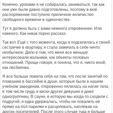
Конечно, уроками я не собиралась заниматься, так как
они уже были давно подготовлены, поэтому в моё
распоряжение поступило приличное количество
свободного времени в одиночестве.
Тут я должна быть с вами немного откровеннее. Или
намного. Как никак порно рассказ.
Так вот. Ещё с того момента, когда я подселилась к своей
сестричке в квартиру, я стала замечать в себе нечто
необычное. Дело в том, что меня все меньше
интересовали мальчики, как объекты половых
отношений. Проще говоря, я поняла, что я, никто иной,
как лесбиянка.
Я все больше ловила себя на том, что после занятий по
плаванию в бассейне в душе, которые были в нашем
учебном заведении, откровенно пялилась на нагие тела,
в том числе грудь и киски других девушек и даже
одногруппниц. В сауне, в которую мы когда-то сходили с
подругой, я едва удержалась, чтобы не повалить её
прямо на пол парилки и расцеловать, наплевав на
других посетителей. После этого случая туда я больше