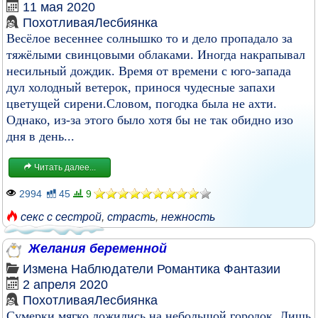
11 мая 2020
ПохотливаяЛесбиянка
Весёлое весеннее солнышко то и дело пропадало за
тяжёлыми свинцовыми облаками. Иногда накрапывал
несильный дождик. Время от времени с юго-запада
дул холодный ветерок, принося чудесные запахи
цветущей сирени.Словом, погодка была не ахти.
Однако, из-за этого было хотя бы не так обидно изо
дня в день...
Читать далее...
2994
45
9
секс с сестрой
,
страсть
,
нежность
Желания беременной
Измена
Наблюдатели
Романтика
Фантазии
2 апреля 2020
ПохотливаяЛесбиянка
Сумерки мягко ложились на небольшой городок. Лишь