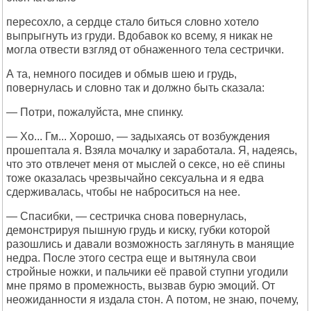
пересохло, а сердце стало биться словно хотело
выпрыгнуть из груди. Вдобавок ко всему, я никак не
могла отвести взгляд от обнаженного тела сестрички.
А та, немного посидев и обмыв шею и грудь,
повернулась и словно так и должно быть сказала:
— Потри, пожалуйста, мне спинку.
— Хо... Гм... Хорошо, — задыхаясь от возбуждения
прошептала я. Взяла мочалку и заработала. Я, надеясь,
что это отвлечет меня от мыслей о сексе, но её спины
тоже оказалась чрезвычайно сексуальна и я едва
сдерживалась, чтобы не наброситься на нее.
— Спасибки, — сестричка снова повернулась,
демонстрируя пышную грудь и киску, губки которой
разошлись и давали возможность заглянуть в манящие
недра. После этого сестра еще и вытянула свои
стройные ножки, и пальчики её правой ступни угодили
мне прямо в промежность, вызвав бурю эмоций. От
неожиданности я издала стон. А потом, не знаю, почему,