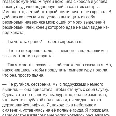
глазах помутнело. Я пулей вскочила с кресла и успела
накинуть удачно подвернувшийся халатик сестры.
Именно тот, летний, который почти ничего не скрывал. В
добавок ко всему, я не успела вытащить из себя
резиновый наверняка мокрющий от моих выделений
резиновый член, конец которого едва не был виден из-
под халата.
— Ты чего так рано? — слета спросила я.
— Что-то нехорошо стало, — немного заплетающимся
языком ответила девушка.
— Так что же ты, ложись, — обеспокоенно сказала я. Но,
наклонившись, чтобы прощупать температуру, поняла,
что она просто пьяна.
— Не ругайся, сестренка, мы с подружками немного
выпили, — она привстала, чтобы стянуть с себя блузку.
Сделав это по-пьяному неаккуратно, она не заметила,
что вместе с рубахой она сняла и, очевидно, плохо
державшийся лифчик. Я, находясь в небольшом
смятении, уставилась на её полные груди. Я пожирала
свою сестру взглядом; мне жутко хотелось расцеловать