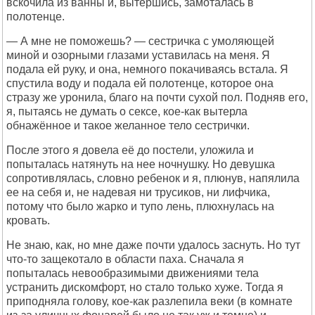
вскочила из ванны и, вытершись, замоталась в
полотенце.
— А мне не поможешь? — сестричка с умоляющей
миной и озорными глазами уставилась на меня. Я
подала ей руку, и она, немного покачиваясь встала. Я
спустила воду и подала ей полотенце, которое она
стразу же уронила, благо на почти сухой пол. Подняв его,
я, пытаясь не думать о сексе, кое-как вытерла
обнажённое и такое желанное тело сестрички.
После этого я довела её до постели, уложила и
попыталась натянуть на нее ночнушку. Но девушка
сопротивлялась, словно ребенок и я, плюнув, напялила
ее на себя и, не надевая ни трусиков, ни лифчика,
потому что было жарко и тупо лень, плюхнулась на
кровать.
Не знаю, как, но мне даже почти удалось заснуть. Но тут
что-то защекотало в области паха. Сначала я
попыталась невообразимыми движениями тела
устранить дискомфорт, но стало только хуже. Тогда я
приподняла голову, кое-как разлепила веки (в комнате