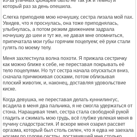
из-за уличных фонарей было не так уж и темно) и
который раз за день опешила.
Слегка приподняв мою ночнушку, сестра лизала мой пах.
Увидев, что я проснулась, она тоже приподнялась,
улыбнулась, а потом резким движением задрала
ночнушку до шеи и тут же, не давая мне опомниться,
припечатала мои губы горячим поцелуем; её руки стали
гулять по моему телу.
Меня захлестнула волна похоти. Я прижала сестричку
как можно ближе к себе, не переставая покрывать её
тело поцелуями. Но тут сестра начала опускаться вниз,
сначала причмокивая сосками, потом облизывая
плоский животик, и, наконец, доставляя удовольствие
киске.
Когда девушка, не переставая делать куннилингус,
всадила в меня два пальчика, я не смогла удержаться от
стона. Наращивая темп, сестра стала свободной рукой
гладить и сжимать мою грудь, всё глубже увлекая меня в
пучину сладострастия. И вскоре меня озарил рассвет
оргазма, который был столь силен, что я едва не заехала
ногами по голове сестры, доставившей мне столько