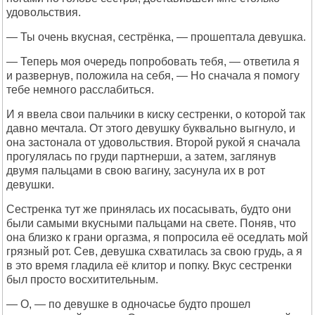
удовольствия.
— Ты очень вкусная, сестрёнка, — прошептала девушка.
— Теперь моя очередь попробовать тебя, — ответила я
и развернув, положила на себя, — Но сначала я помогу
тебе немного расслабиться.
И я ввела свои пальчики в киску сестренки, о которой так
давно мечтала. От этого девушку буквально выгнуло, и
она застонала от удовольствия. Второй рукой я сначала
прогулялась по груди партнерши, а затем, заглянув
двумя пальцами в свою вагину, засунула их в рот
девушки.
Сестренка тут же принялась их посасывать, будто они
были самыми вкусными пальцами на свете. Поняв, что
она близко к грани оргазма, я попросила её оседлать мой
грязный рот. Сев, девушка схватилась за свою грудь, а я
в это время гладила её клитор и попку. Вкус сестренки
был просто восхитительным.
— О, — по девушке в одночасье будто прошел