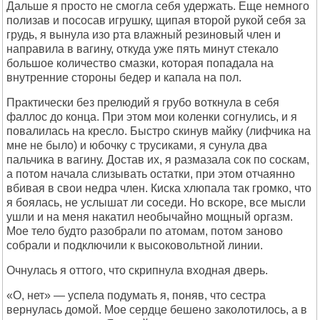
Дальше я просто не смогла себя удержать. Еще немного
полизав и пососав игрушку, щипая второй рукой себя за
грудь, я вынула изо рта влажный резиновый член и
направила в вагину, откуда уже пять минут стекало
большое количество смазки, которая попадала на
внутренние стороны бедер и капала на пол.
Практически без прелюдий я грубо воткнула в себя
фаллос до конца. При этом мои коленки согнулись, и я
повалилась на кресло. Быстро скинув майку (лифчика на
мне не было) и юбочку с трусиками, я сунула два
пальчика в вагину. Достав их, я размазала сок по соскам,
а потом начала слизывать остатки, при этом отчаянно
вбивая в свои недра член. Киска хлюпала так громко, что
я боялась, не услышат ли соседи. Но вскоре, все мысли
ушли и на меня накатил необычайно мощный оргазм.
Мое тело будто разобрали по атомам, потом заново
собрали и подключили к высоковольтной линии.
Очнулась я оттого, что скрипнула входная дверь.
«О, нет» — успела подумать я, поняв, что сестра
вернулась домой. Мое сердце бешено заколотилось, а в