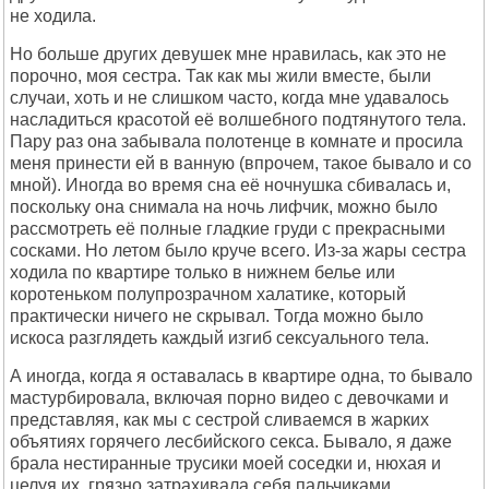
не ходила.
Но больше других девушек мне нравилась, как это не
порочно, моя сестра. Так как мы жили вместе, были
случаи, хоть и не слишком часто, когда мне удавалось
насладиться красотой её волшебного подтянутого тела.
Пару раз она забывала полотенце в комнате и просила
меня принести ей в ванную (впрочем, такое бывало и со
мной). Иногда во время сна её ночнушка сбивалась и,
поскольку она снимала на ночь лифчик, можно было
рассмотреть её полные гладкие груди с прекрасными
сосками. Но летом было круче всего. Из-за жары сестра
ходила по квартире только в нижнем белье или
коротеньком полупрозрачном халатике, который
практически ничего не скрывал. Тогда можно было
искоса разглядеть каждый изгиб сексуального тела.
А иногда, когда я оставалась в квартире одна, то бывало
мастурбировала, включая порно видео с девочками и
представляя, как мы с сестрой сливаемся в жарких
объятиях горячего лесбийского секса. Бывало, я даже
брала нестиранные трусики моей соседки и, нюхая и
целуя их, грязно затрахивала себя пальчиками.