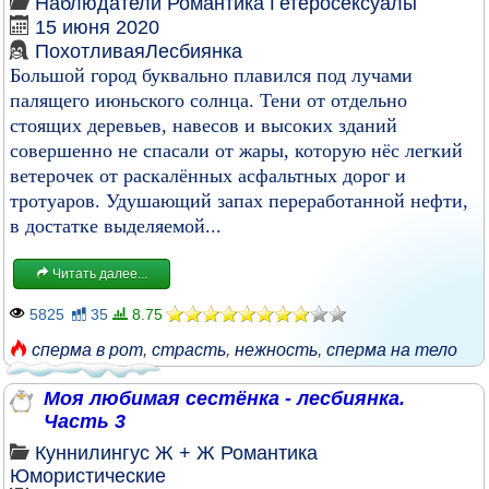
Наблюдатели
Романтика
Гетеросексуалы
15 июня 2020
ПохотливаяЛесбиянка
Большой город буквально плавился под лучами
палящего июньского солнца. Тени от отдельно
стоящих деревьев, навесов и высоких зданий
совершенно не спасали от жары, которую нёс легкий
ветерочек от раскалённых асфальтных дорог и
тротуаров. Удушающий запах переработанной нефти,
в достатке выделяемой...
Читать далее...
5825
35
8.75
сперма в рот
,
страсть
,
нежность
,
сперма на тело
Моя любимая сестёнка - лесбиянка.
Часть 3
Куннилингус
Ж + Ж
Романтика
Юмористические