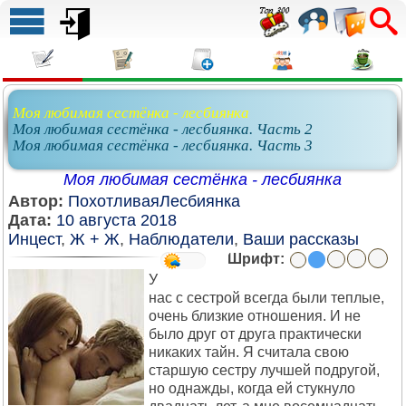
Моя любимая сестёнка - лесбиянка
Моя любимая сестёнка - лесбиянка. Часть 2
Моя любимая сестёнка - лесбиянка. Часть 3
Моя любимая сестёнка - лесбиянка
Автор:
ПохотливаяЛесбиянка
Дата:
10 августа 2018
Инцест
,
Ж + Ж
,
Наблюдатели
,
Ваши рассказы
Шрифт:
У
нас с сестрой всегда были теплые,
очень близкие отношения. И не
было друг от друга практически
никаких тайн. Я считала свою
старшую сестру лучшей подругой,
но однажды, когда ей стукнуло