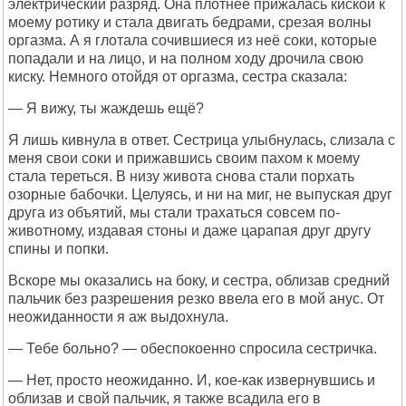
электрический разряд. Она плотнее прижалась киской к
моему ротику и стала двигать бедрами, срезая волны
оргазма. А я глотала сочившиеся из неё соки, которые
попадали и на лицо, и на полном ходу дрочила свою
киску. Немного отойдя от оргазма, сестра сказала:
— Я вижу, ты жаждешь ещё?
Я лишь кивнула в ответ. Сестрица улыбнулась, слизала с
меня свои соки и прижавшись своим пахом к моему
стала тереться. В низу живота снова стали порхать
озорные бабочки. Целуясь, и ни на миг, не выпуская друг
друга из объятий, мы стали трахаться совсем по-
животному, издавая стоны и даже царапая друг другу
спины и попки.
Вскоре мы оказались на боку, и сестра, облизав средний
пальчик без разрешения резко ввела его в мой анус. От
неожиданности я аж выдохнула.
— Тебе больно? — обеспокоенно спросила сестричка.
— Нет, просто неожиданно. И, кое-как извернувшись и
облизав и свой пальчик, я также всадила его в