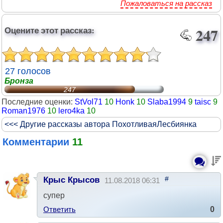
Пожаловаться на рассказ
Оцените этот рассказ:
247
27 голосов
Бронза
247
Последние оценки:
StVol71
10
Honk
10
Slaba1994
9
taisc
9
Roman1976
10
lero4ka
10
<<< Другие рассказы автора ПохотливаяЛесбиянка
Комментарии
11
#
Крыс Крысов
11.08.2018 06:31
супер
Ответить
0