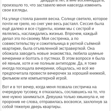
двадцать лет, а мне восемнадцать,
произошло то, что заставило меня навсегда изменить
свои взгляды.
На улице стояла ранняя весна. Солнце светило, которое
почти не грело, но снег уже весь растаял. Сессия была
ещё далеко и все студенты, коими мы с сестрой и
являлись, наслаждались жизнью. Впрочем, каждый
делал это по-своему. Моя сестренка, а по
совместительству и сожительница в уютной съёмной
квартирке, была отъявленной экстраверткой. Она
обожала заводить новые знакомства, любила шумные
вечеринки и болтать о пустяках. В этом вопросе я была
её явным, хотя и не полным антиподом. Да, я тоже
иногда посещала вечеринки, общалась, но всё же
предпочитала провести вечерочек за хорошей книжкой,
фильмом или компьютерной игрой.
Вот и в тот вечер, когда меня позвала сестричка на
очередную тусовку, я отказалась, сославшись на то, что
мне нужно заниматься. Девушка только хмыкнула и, не
проронив не слова, отправилась восвояси, захлопнув за
собой тяжелую дверь квартиры.