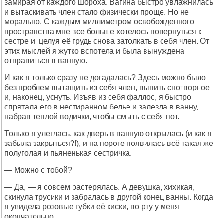
замирая от каждого шороха. Вагина быстро увлажнилась
и вытаскивать член стало физически проще. Но не
морально. С каждым миллиметром освобожденного
пространства мне все больше хотелось повернуться к
сестре и, целуя её грудь снова затолкать в себя член. От
этих мыслей я жутко вспотела и была вынуждена
отправиться в ванную.
И как я только сразу не догадалась? Здесь можно было
без проблем вытащить из себя член, выпить снотворное
и, наконец, уснуть. Изъяв из себя фаллос, я быстро
спрятала его в нестиранном белье и залезла в ванну,
набрав теплой водички, чтобы смыть с себя пот.
Только я улеглась, как дверь в ванную открылась (и как я
забыла закрыться?!), и на пороге появилась всё такая же
полуголая и пьяненькая сестричка.
— Можно с тобой?
— Да, — я совсем растерялась. А девушка, хихикая,
скинула трусики и забралась в другой конец ванны. Когда
я увидела розовые губки её киски, во рту у меня
окончательно