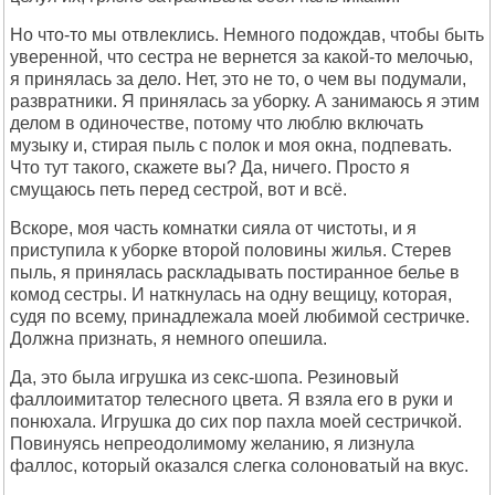
Но что-то мы отвлеклись. Немного подождав, чтобы быть
уверенной, что сестра не вернется за какой-то мелочью,
я принялась за дело. Нет, это не то, о чем вы подумали,
развратники. Я принялась за уборку. А занимаюсь я этим
делом в одиночестве, потому что люблю включать
музыку и, стирая пыль с полок и моя окна, подпевать.
Что тут такого, скажете вы? Да, ничего. Просто я
смущаюсь петь перед сестрой, вот и всё.
Вскоре, моя часть комнатки сияла от чистоты, и я
приступила к уборке второй половины жилья. Стерев
пыль, я принялась раскладывать постиранное белье в
комод сестры. И наткнулась на одну вещицу, которая,
судя по всему, принадлежала моей любимой сестричке.
Должна признать, я немного опешила.
Да, это была игрушка из секс-шопа. Резиновый
фаллоимитатор телесного цвета. Я взяла его в руки и
понюхала. Игрушка до сих пор пахла моей сестричкой.
Повинуясь непреодолимому желанию, я лизнула
фаллос, который оказался слегка солоноватый на вкус.