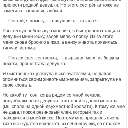
прелести родной девушки. Но этого сестрёнка тоже не
заметила, занявшись юбкой.
— Постой, я помогу, — очнувшись, сказала я.
Расстегнув небольшую молнию, я быстренько стащила с
девушки мини-юбку, задев мягкую попку. Из-за этого
меня снова бросило в жар, а внизу живота появилась
тягучая истома.
— Погаси свет, сестренка, — вырывая меня из бездны
похоти, прошептала девушка.
Я быстренько щелкнула выключателем и, не давая
опомниться своим животным желаниям, запрыгнула на
свою кровать.
Но какой тут сон, когда рядом со мной лежала
полуобнаженная девушка, о которой я давно мечтала
(мы спали на одной двухместной кровати). К тому же мне
не давал покоя резиновый член, который так и
находился в моей киске. Поэтому мне пришлось очень
тихо и аккуратно извлекать из себя игрушку, со страхом