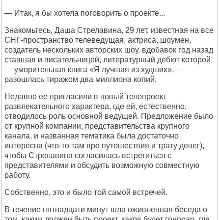
— Итак, я бы хотела поговорить о проекте...
Знакомьтесь, Даша Стрелавина, 29 лет, известная на все
СНГ-пространство телеведущая, актриса, шоумен,
создатель нескольких авторских шоу, вдобавок год назад
ставшая и писательницей, литературный дебют которой
— уморительная книга «Я лучшая из худших», —
разошлась тиражом два миллиона копий.
Недавно ее пригласили в новый телепроект
развлекательного характера, где ей, естественно,
отводилось роль основной ведущей. Предложение было
от крупной компании, представительства крупного
канала, и названная тематика была достаточно
интересна (что-то там про путешествия и трату денег),
чтобы Стрелавина согласилась встретиться с
представителями и обсудить возможную совместную
работу.
Собственно, это и было той самой встречей.
В течение пятнадцати минут шла оживленная беседа о
том, каким должен быть проект, каков будет гонорар, где