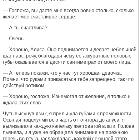
— Госпожа, вы даете мне всегда ровно столько, сколько
желает мое счастливое сердце.
— А ты счастлива?
— Очень.
— Хорошо, Алиса. Она поднимается и делает небольшой
шаг навстречу, благодаря чему ее аккуратные половые
губы оказывается в десяти сантиметрах от моего лица.
— А теперь покажи, кто у нас тут хорошая девочка.
Помни, что руками прикасаться тебе запрещено, так что
действуй ротиком.
— Хорошо, госпожа. Изнемогая от желания, я только и
ждала этих слов.
Чуть высунув язык, я прильнула губами к промежности.
Осыпая поцелуями всю часть от клитора до ануса, я
вылизывала каждую капельку желтоватой влаги. Голова
пьянела, и я уже не обращала внимание на прежнюю
горечь во рту, а наслаждалась каждой секундой этого