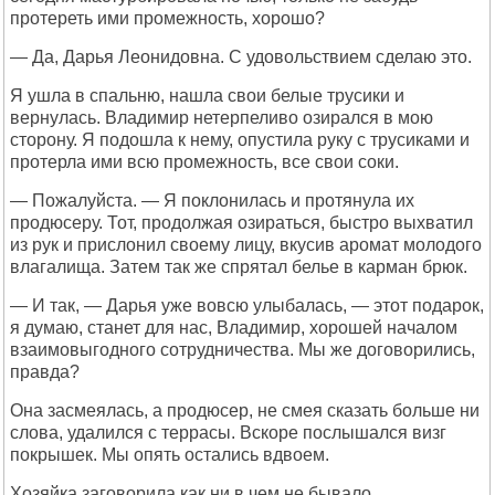
протереть ими промежность, хорошо?
— Да, Дарья Леонидовна. С удовольствием сделаю это.
Я ушла в спальню, нашла свои белые трусики и
вернулась. Владимир нетерпеливо озирался в мою
сторону. Я подошла к нему, опустила руку с трусиками и
протерла ими всю промежность, все свои соки.
— Пожалуйста. — Я поклонилась и протянула их
продюсеру. Тот, продолжая озираться, быстро выхватил
из рук и прислонил своему лицу, вкусив аромат молодого
влагалища. Затем так же спрятал белье в карман брюк.
— И так, — Дарья уже вовсю улыбалась, — этот подарок,
я думаю, станет для нас, Владимир, хорошей началом
взаимовыгодного сотрудничества. Мы же договорились,
правда?
Она засмеялась, а продюсер, не смея сказать больше ни
слова, удалился с террасы. Вскоре послышался визг
покрышек. Мы опять остались вдвоем.
Хозяйка заговорила как ни в чем не бывало.