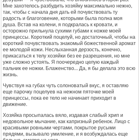
Мне захотелось разбудить хозяйку максимально нежно,
так, чтобы с начала дня дать ей почувствовать ту
радость и благоговение, которыми была полна моя
душа. Встав на колени, я подкралась к кровати, и
осторожно прильнула сухими губами к ножке моей
принцессы. Короткий поцелуй, но достаточный, чтобы на
короткий почувствовать знакомый божественной аромат
ее молодой кожи. Неслыханная дерзость, конечно,
прикасаться к телу хозяйки без ее разрешения, но мне
уже сложно устоять. Я поочередно целую каждый
пальчик ее ножки. Блаженство... Да, я бы делала это всю
жизнь.
Чувствуя на губах чуть солоноватый вкус, я оставляю
еще парочку поцелуев на нежном пяточке моей
принцессы, пока ее тело не начинает приходит в
движение.
Хозяйка просыпалась вяло, издавая слабый хрип и
недовольное мычание, как капризный ребенок. Лицо с
красивыми ровными чертами, покрытое русыми
прядями, вызывало умиление, и я возбуждалась еще