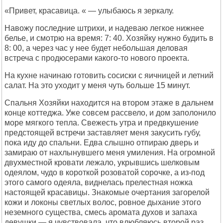
«Привет, красавица. « — улыбаюсь я зеркалу.
Навожу последние штрихи, и надеваю легкое нижнее
белье, и смотрю на время: 7: 40. Хозяйку нужно будить в
8: 00, а через час у нее будет небольшая деловая
встреча с продюсерами какого-то нового проекта.
На кухне начинаю готовить сосиски с яичницей и летний
салат. На это уходит у меня чуть больше 15 минут.
Спальня Хозяйки находится на втором этаже в дальнем
конце коттеджа. Уже совсем рассвело, и дом заполонило
море мягкого тепла. Свежесть утра и предвкушение
предстоящей встречи заставляет меня закусить губу,
пока иду до спальни. Едва слышно отпираю дверь и
замираю от нахлынувшего меня умиления. На огромной
двухместной кровати лежало, укрывшись шелковым
одеялом, чудо в короткой розоватой сорочке, а из-под
этого самого одеяла, виднелась прелестная ножка
настоящей красавицы. Знакомые очертания загорелой
кожи и локоны светлых волос, ровное дыхание этого
неземного существа, смесь аромата духов и запаха
девушки — я чувствовала, что влюбляюсь второй раз.