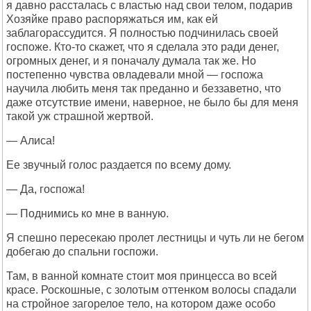
я давно рассталась с властью над свои телом, подарив
Хозяйке право распоряжаться им, как ей
заблагорассудится. Я полностью подчинилась своей
госпоже. Кто-то скажет, что я сделала это ради денег,
огромных денег, и я поначалу думала так же. Но
постепенно чувства овладевали мной — госпожа
научила любить меня так преданно и беззаветно, что
даже отсутствие имени, наверное, не было бы для меня
такой уж страшной жертвой.
— Алиса!
Ее звучный голос раздается по всему дому.
— Да, госпожа!
— Поднимись ко мне в ванную.
Я спешно пересекаю пролет лестницы и чуть ли не бегом
добегаю до спальни госпожи.
Там, в ванной комнате стоит моя принцесса во всей
красе. Роскошные, с золотым оттенком волосы спадали
на стройное загорелое тело, на котором даже особо