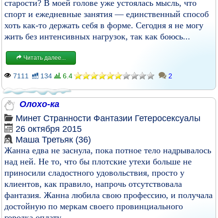
старости? В моей голове уже устоялась мысль, что
спорт и ежедневные занятия — единственный способ
хоть как-то держать себя в форме. Сегодня я не могу
жить без интенсивных нагрузок, так как боюсь...
Читать далее...
7111
134
6.4
2
Олохо-ка
Минет
Странности
Фантазии
Гетеросексуалы
26 октября 2015
Маша Третьяк (36)
Жанна едва не заснула, пока потное тело надрывалось
над ней. Не то, что бы плотские утехи больше не
приносили сладостного удовольствия, просто у
клиентов, как правило, напрочь отсутствовала
фантазия. Жанна любила свою профессию, и получала
достойную по меркам своего провинциального
городка оплату,...