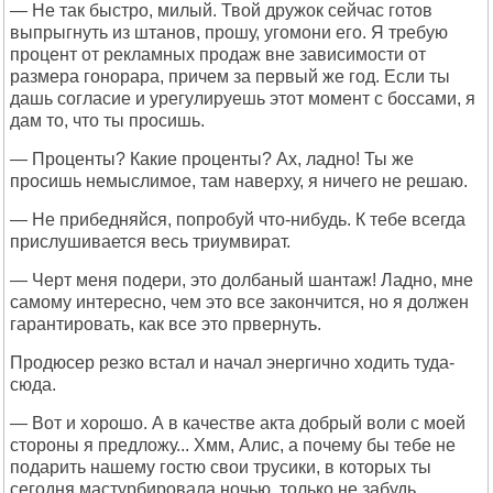
— Не так быстро, милый. Твой дружок сейчас готов
выпрыгнуть из штанов, прошу, угомони его. Я требую
процент от рекламных продаж вне зависимости от
размера гонорара, причем за первый же год. Если ты
дашь согласие и урегулируешь этот момент с боссами, я
дам то, что ты просишь.
— Проценты? Какие проценты? Ах, ладно! Ты же
просишь немыслимое, там наверху, я ничего не решаю.
— Не прибедняйся, попробуй что-нибудь. К тебе всегда
прислушивается весь триумвират.
— Черт меня подери, это долбаный шантаж! Ладно, мне
самому интересно, чем это все закончится, но я должен
гарантировать, как все это првернуть.
Продюсер резко встал и начал энергично ходить туда-
сюда.
— Вот и хорошо. А в качестве акта добрый воли с моей
стороны я предложу... Хмм, Алис, а почему бы тебе не
подарить нашему гостю свои трусики, в которых ты
сегодня мастурбировала ночью, только не забудь