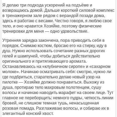
Я делаю три подхода ускорений на подъёме и
возвращаюсь домой. Дальше короткий силовой комплекс
в тренажерном зале рядом с верандой позади дома,
здесь я работаю с весами. Честно говоря, я люблю свое
тело, и оно нравится Хозяйке, поэтому физические
тренировки для меня — одно удовольствие.
Утренняя зарядка закончена, пора приводить себя в
порядок. Снимаю костюм, бросаю его на стирку, иду в
душ. Нужно использовать сочетание разных дорогих
гелей и шампуней, чтобы добиться действительно
оригинального и притягивающего аромата.
Останавливаюсь на «клубничном сиропе» и «сахарном
молоке». Начинаю осматривать себя: смотрю, нужно ли
где подбриться, старательно делаю новый узор на
пилотке — Хозяйке должно понравиться. Выхожу из
душа, протираю тело махровым полотенцем, сушу
волосы и начинаю наводить марафет на своем лице. Тут
главное не переборщить: немного пудры, четкость линии
бровей, не слишком темная тушь, ненасыщенная
розовая помада. Разглаживаю волосы, и собираю их в
элегантный конский хвост.