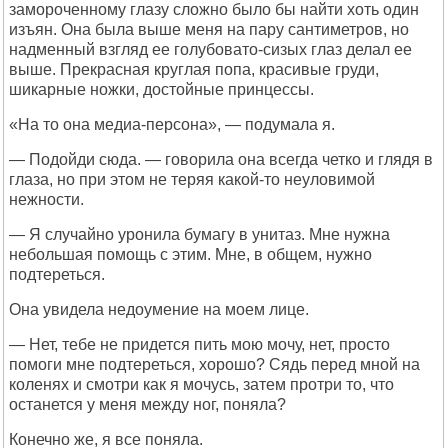
замороченному глазу сложно было бы найти хоть один
изъян. Она была выше меня на пару сантиметров, но
надменный взгляд ее голубовато-сизых глаз делал ее
выше. Прекрасная круглая попа, красивые груди,
шикарные ножки, достойные принцессы.
«На то она медиа-персона», — подумала я.
— Подойди сюда. — говорила она всегда четко и глядя в
глаза, но при этом не теряя какой-то неуловимой
нежности.
— Я случайно уронила бумагу в унитаз. Мне нужна
небольшая помощь с этим. Мне, в общем, нужно
подтереться.
Она увидела недоумение на моем лице.
— Нет, тебе не придется пить мою мочу, нет, просто
помоги мне подтереться, хорошо? Сядь перед мной на
коленях и смотри как я мочусь, затем протри то, что
останется у меня между ног, поняла?
Конечно же, я все поняла.