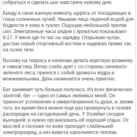
собраться и сделать шаг навстречу новому дню.
Бреду в свою ванную комнату, щурясь от попадающих в
глаза солнечных лучей. Умываю лицо ледяной водой для
бодрости и хожу в туалет. Ощущаю небольшой прилив
сил. Электронные часы рядом с кроватью показывают
6:17. У меня где-то час на зарядку. Открываю чулан,
достаю серый спортивный костюм и надеваю прямо так,
на голое тело.
Выхожу на террасу и начинаю делать короткую разминку
и гимнастику. Ветер слабо дует с со стороны синевато-
зеленого леса, принося с собой ароматы кедра и
можжевельника. День начинается очень приятно.
Бег занимает чуть больше получаса. Из всех физических
занятий, бег — одно из самых любимых мной. Он
приносит успокоение и умиротворенность душе, и, кроме
того, во время бега можно еще раз провернуть в голове
распорядок на сегодняшний день. У Хозяйки сегодня
выходной, и нужно организовать ей хороший отдых. От
мыслей о госпоже по коже проходит слабенький
электроразряд, а низ живота наполняется теплом.