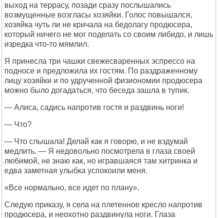
выход на террасу, позади сразу послышались
возмущенные возгласы хозяйки. Голос повышался,
хозяйка чуть ли не кричала на бедолагу продюсера,
который ничего не мог поделать со своим либидо, и лишь
изредка что-то мямлил.
Я принесла три чашки свежесваренных эспрессо на
подносе и предложила их гостям. По раздраженному
лицу хозяйки и по удрученной физиономии продюсера
можно было догадаться, что беседа зашла в тупик.
— Алиса, садись напротив гостя и раздвинь ноги!
— Что?
— Что слышала! Делай как я говорю, и не вздумай
медлить. — Я недовольно посмотрела в глаза своей
любимой, не знаю как, но игравшаяся там хитринка и
едва заметная улыбка успокоили меня.
«Все нормально, все идет по плану».
Следую приказу, я села на плетенное кресло напротив
продюсера, и неохотно раздвинула ноги. Глаза