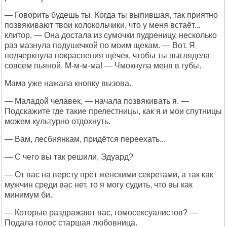
— Говорить будешь ты. Когда ты выпившая, так приятно
позвякивают твои колокольчики, что у меня встаёт...
клитор. — Она достала из сумочки пудреницу, несколько
раз мазнула подушечкой по моим щекам. — Вот. Я
подчеркнула покраснения щёчек, чтобы ты выглядела
совсем пьяной. М-м-м-ма! — Чмокнула меня в губы.
Мама уже нажала кнопку вызова.
— Маладой челавек, — начала позвякивать я. —
Подскажите где такие прелестницы, как я и мои спутницы
можем культурно отдохнуть.
— Вам, лесбиянкам, придётся переехать...
— С чего вы так решили, Эдуард?
— От вас на версту прёт женскими секретами, а так как
мужчин среди вас нет, то я могу судить, что вы как
минимум би.
— Которые раздражают вас, гомосексуалистов? —
Подала голос старшая любовница.