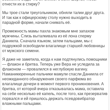
отнести их в стирку?
Мы трое стали треугольником, обняли талии друг друга.
И так как к офицерскому столу нужно выходить в
парадной форме, начали снимать её.
Промежность мамы пахла знакомым мне запахом
мужчины. Слизь выталкивала из её лона сперму
Даниила. Сначала языком, затем пальцами, мы с
подружкой освободили влагалище старшей любовницы
от мужского семени.
Я даже не заметила, когда к нам подтянулись помощники
— флакон и бритва. Теперь уже Вера не уследила за
флаконом — провалился в неглубокую вагину.
Наманикюренные пальчики мамули спасли Даниила от
неожиданного обнаружения своего парфюма во
влагалище дочери в момент первого проникновения. А
бритва, от которой вчера отказывалась мама, оставила
на себе несколько её капель, после того, как презерватив
порвался и ей пришлось держать псевдовибратор
влажными пальцами.