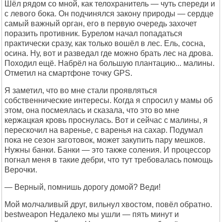
Шёл рядом со мной, как телохранитель — чуть спереди и
с левого бока. Он подчинялся закону природы — сердце
самый важный орган, его в первую очередь захочет
поразить противник. Бурелом начал попадаться
практически сразу, как только вошёл в лес. Ель, сосна,
осина. Ну, вот и разведал где можно брать лес на дрова.
Походил ещё. Набрёл на большую плантацию... малины.
Отметил на смартфоне точку GPS.
Я заметил, что во мне стали проявляться
собственнические интересы. Когда я спросил у мамы об
этом, она посмеялась и сказала, что это во мне
кержацкая кровь проснулась. Вот и сейчас с малины, я
перескочил на варенье, с варенья на сахар. Подумал
пока не сезон заготовок, может закупить пару мешков.
Нужны банки. Банки — это также соления. И процессор
погнал меня в такие дебри, что тут требовалась помощь
Верочки.
— Верный, помнишь дорогу домой? Веди!
Мой молчаливый друг, вильнул хвостом, повёл обратно.
bеstwеаpоn Недалеко мы ушли — пять минут и