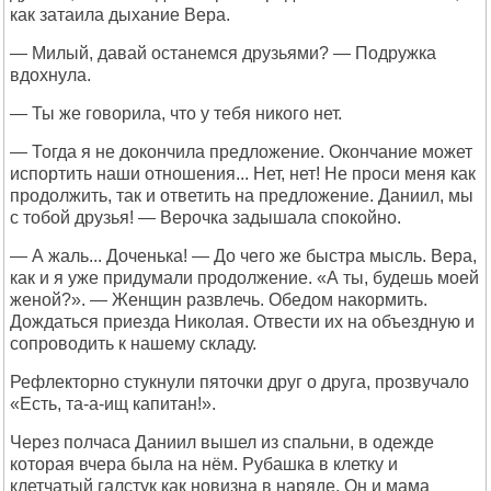
как затаила дыхание Вера.
— Милый, давай останемся друзьями? — Подружка
вдохнула.
— Ты же говорила, что у тебя никого нет.
— Тогда я не докончила предложение. Окончание может
испортить наши отношения... Нет, нет! Не проси меня как
продолжить, так и ответить на предложение. Даниил, мы
с тобой друзья! — Верочка задышала спокойно.
— А жаль... Доченька! — До чего же быстра мысль. Вера,
как и я уже придумали продолжение. «А ты, будешь моей
женой?». — Женщин развлечь. Обедом накормить.
Дождаться приезда Николая. Отвести их на объездную и
сопроводить к нашему складу.
Рефлекторно стукнули пяточки друг о друга, прозвучало
«Есть, та-а-ищ капитан!».
Через полчаса Даниил вышел из спальни, в одежде
которая вчера была на нём. Рубашка в клетку и
клетчатый галстук как новизна в наряде. Он и мама