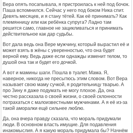
Вера опять посапывала, я пристроилась к ней под бочок.
Паша вспомнился. Сейчас у него под боком Ника спит.
Девять месяцев, и я стану тётей. Как её принимать? Как
племянницу или как ребёнка супруга? Ладно там
решится само, главное не зацикливаться и принимать
действительное как дар судьбы.
Вот дала ведь она Вере мужчину, который вырастил её и
может взять в жёны с уверенностью, что она будет
верной ему. Ведь даже если однажды изменит телом, то
душой она так и будет его дочкой.
А вот и мамины шаги. Пошла в туалет. Мама. Я,
наверное, никогда не пресытюсь этим словом. Вот Вера
называет свою маму сучкой, я родительницу тварью. А
про Зину я даже подумать не могу плохое. Да, она
честно рассказала о своей жизни, о своей склонности
потрахаться с малоизвестными мужчинами. А я её из-за
такой аморалки ещё сильнее люблю.
Да, она вчера правду сказала, что мораль придумали
люди. В основном власть имущие. Для подавления
инакомыслия. А я какую мораль придумала бы? Начнём