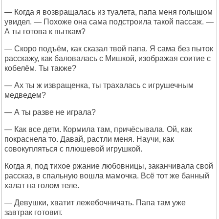
— Когда я возвращалась из туалета, папа меня голышом
увидел. — Похоже она сама подстроила такой пассаж. —
А ты готова к пыткам?
— Скоро подъём, как сказал твой папа. Я сама без пыток
расскажу, как баловалась с Мишкой, изображая соитие с
кобелём. Ты также?
— Ах ты ж извращенка, ты трахалась с игрушечным
медведем?
— А ты разве не играла?
— Как все дети. Кормила там, причёсывала. Ой, как
покраснела то. Давай, растли меня. Научи, как
совокупляться с плюшевой игрушкой.
Когда я, под тихое ржание любовницы, заканчивала свой
рассказ, в спальную вошла мамочка. Всё тот же банный
халат на голом теле.
— Девушки, хватит лежебочничать. Папа там уже
завтрак готовит.