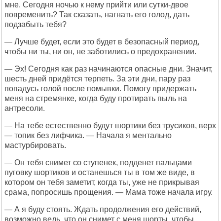
мне. Сегодня ночью к нему прийти или сутки-двое
повременить? Так сказать, нагнать его голод, дать
подзабыть тебя?
— Лучше будет, если это будет в безопасный период,
чтобы ни ты, ни он, не заботились о предохранении.
— Эх! Сегодня как раз начинаются опасные дни. Значит,
шесть дней придётся терпеть. За эти дни, пару раз
попадусь голой после помывки. Помогу придержать
меня на стремянке, когда буду протирать пыль на
антресоли.
— На тебе естественно будут шортики без трусиков, верх
— топик без лифчика. — Начала я ментально
мастурбировать.
— Он тебя снимет со ступенек, подденет пальцами
пуговку шортиков и останешься ты в том же виде, в
котором он тебя заметит, когда ты, уже не прикрывая
срама, попросишь прощения. — Мама тоже начала игру.
— А я буду стоять. Ждать продолжения его действий,
возможно ведь, что он снимет с меня шорты, чтобы