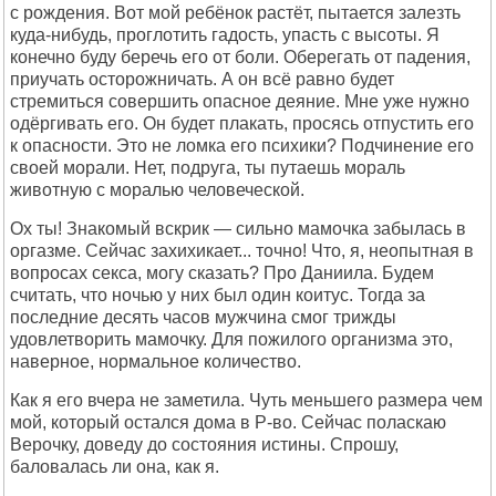
с рождения. Вот мой ребёнок растёт, пытается залезть
куда-нибудь, проглотить гадость, упасть с высоты. Я
конечно буду беречь его от боли. Оберегать от падения,
приучать осторожничать. А он всё равно будет
стремиться совершить опасное деяние. Мне уже нужно
одёргивать его. Он будет плакать, просясь отпустить его
к опасности. Это не ломка его психики? Подчинение его
своей морали. Нет, подруга, ты путаешь мораль
животную с моралью человеческой.
Ох ты! Знакомый вскрик — сильно мамочка забылась в
оргазме. Сейчас захихикает... точно! Что, я, неопытная в
вопросах секса, могу сказать? Про Даниила. Будем
считать, что ночью у них был один коитус. Тогда за
последние десять часов мужчина смог трижды
удовлетворить мамочку. Для пожилого организма это,
наверное, нормальное количество.
Как я его вчера не заметила. Чуть меньшего размера чем
мой, который остался дома в Р-во. Сейчас поласкаю
Верочку, доведу до состояния истины. Спрошу,
баловалась ли она, как я.