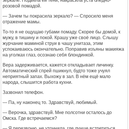
зеркале. Подвела ей тени, накрасила уста бледно-
розовой помадой.
— Зачем ты покрасила зеркало? — Спросило меня
отражение мамы.
То-то я не ощущаю губами помаду. Скорее бы домой, к
мужу, в тишину и покой. Крашу уже своё лицо. Слышу
журчание маминой струи в чашу унитаза, этим
успокаиваюсь окончательно. Поправив изъяны макияжа
на уголках глаз, осознаю себя блондинкой.
Вера задерживается, кажется откладывает личинку.
Автоматический спрей пшикнул, будто тоже учуял
неприятный запах. Выхожу в зал. В нём ещё мало
народа, слышится работа кухни.
Зазвонил телефон.
— Па, ну наконец то. Здравствуй, любимый.
— Верочка, здравствуй. Мне полсотни осталось до
Омска. Где встречаемся?
— Я перезвоню, не уточнила, где лучше встретиться.