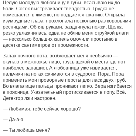
Целую молодую любовницу в губы, всасываю их до
боли. Сосок выстреливает твёрдостью. Грудка не
помещается в жменю, но поддаётся сжатию. Открыла
изумрудные глаза, прохлопала несколько раз коровьими
ресницами. Обняв руками, раздвинула ножки. Щелка
резко увлажнилась, едва не облив меня струйкой влаги
— несколько больших капель омочили простыню в
десятке сантиметров от промежности.
Запах ночного пота, возбуждает меня необычно —
окунаю в межножье лицо, трусь щекой о места где пот
наиболее запашист. А любовница уже извивается,
пальчики на ногах сжимаются в судороге. Пора. Пора
применить мои проворные персты для ласк двух труб.
Во влагалище пальцы проникают легко. Вера изгибается
в пояснице. Указательный протискивается в попу. Всё.
Детектор лжи настроен.
— Любимая, тебе сейчас хорошо?
— Да-а-а.
— Ты любишь меня?