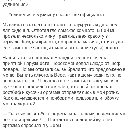
уединения?
— Уединения и мужчину в качестве официанта.
Мужчина показал наш столик с полукруглым диваном
для сиденья. Ответил где дамская комната. В ней мы
провели несколько минут, разглядывая красоту в
зеркале. Каждая красота, поправила макияж, стряхнула
еле заметные частицы пыли и выпавшие (увы) волосы.
Наши заказы принимал молодой человек, очень
приятной наружности. Порекомендовал блюда от шеф-
повара. Но мы отказались, выбрали то что предложено в
меню. Выпить алкоголь Вере, как нашему водителю, не
позволил закон. Я выпила и не заметила, как у меня в
руке опять появился нож-член, который насиловал
ростбиф и кусочки оргазма отправлялись в мой ротик.
Как она умудряется и приборами пользовать и юбочку
мою задирать?
— Ты хочешь, чтобы я перемазала своими выделениями
все твои трусики? — Проглотив последний кусочек
оргазма спросила я у Веры.