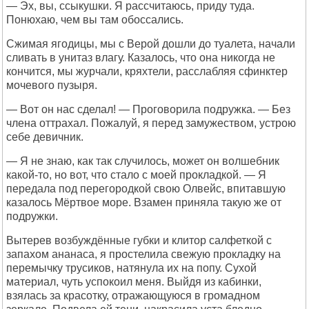
— Эх, вы, ссыкушки. Я рассчитаюсь, приду туда.
Понюхаю, чем вы там обоссались.
Сжимая ягодицы, мы с Верой дошли до туалета, начали
сливать в унитаз влагу. Казалось, что она никогда не
кончится, мы журчали, кряхтели, расслабляя сфинктер
мочевого пузыря.
— Вот он нас сделал! — Проговорила подружка. — Без
члена оттрахал. Пожалуй, я перед замужеством, устрою
себе девичник.
— Я не знаю, как так случилось, может он волшебник
какой-то, но вот, что стало с моей прокладкой. — Я
передала под перегородкой свою Олвейс, впитавшую
казалось Мёртвое море. Взамен приняла такую же от
подружки.
Вытерев возбуждённые губки и клитор салфеткой с
запахом ананаса, я простелила свежую прокладку на
перемычку трусиков, натянула их на попу. Сухой
материал, чуть успокоил меня. Выйдя из кабинки,
взялась за красотку, отражающуюся в громадном