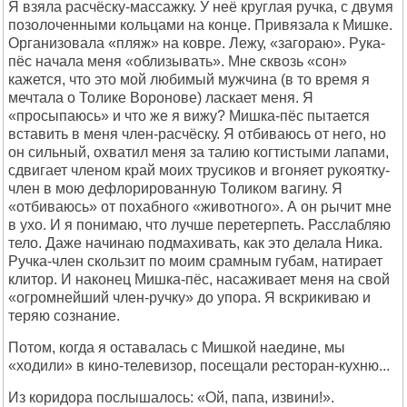
Я взяла расчёску-массажку. У неё круглая ручка, с двумя
позолоченными кольцами на конце. Привязала к Мишке.
Организовала «пляж» на ковре. Лежу, «загораю». Рука-
пёс начала меня «облизывать». Мне сквозь «сон»
кажется, что это мой любимый мужчина (в то время я
мечтала о Толике Воронове) ласкает меня. Я
«просыпаюсь» и что же я вижу? Мишка-пёс пытается
вставить в меня член-расчёску. Я отбиваюсь от него, но
он сильный, охватил меня за талию когтистыми лапами,
сдвигает членом край моих трусиков и вгоняет рукоятку-
член в мою дефлорированную Толиком вагину. Я
«отбиваюсь» от похабного «животного». А он рычит мне
в ухо. И я понимаю, что лучше перетерпеть. Расслабляю
тело. Даже начинаю подмахивать, как это делала Ника.
Ручка-член скользит по моим срамным губам, натирает
клитор. И наконец Мишка-пёс, насаживает меня на свой
«огромнейший член-ручку» до упора. Я вскрикиваю и
теряю сознание.
Потом, когда я оставалась с Мишкой наедине, мы
«ходили» в кино-телевизор, посещали ресторан-кухню...
Из коридора послышалось: «Ой, папа, извини!».