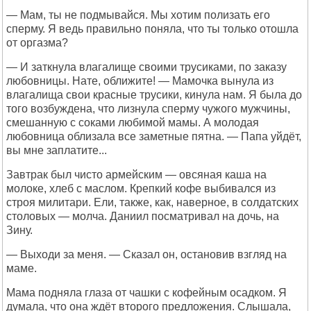
— Мам, ты не подмывайся. Мы хотим полизать его
сперму. Я ведь правильно поняла, что ты только отошла
от оргазма?
— И заткнула влагалище своими трусиками, по заказу
любовницы. Нате, оближите! — Мамочка вынула из
влагалища свои красные трусики, кинула нам. Я была до
того возбуждена, что лизнула сперму чужого мужчины,
смешанную с соками любимой мамы. А молодая
любовница облизала все заметные пятна. — Папа уйдёт,
вы мне заплатите...
Завтрак был чисто армейским — овсяная каша на
молоке, хлеб с маслом. Крепкий кофе выбивался из
строя милитари. Ели, также, как, наверное, в солдатских
столовых — молча. Даниил посматривал на дочь, на
Зину.
— Выходи за меня. — Сказал он, остановив взгляд на
маме.
Мама подняла глаза от чашки с кофейным осадком. Я
думала, что она ждёт второго предложения. Слышала,