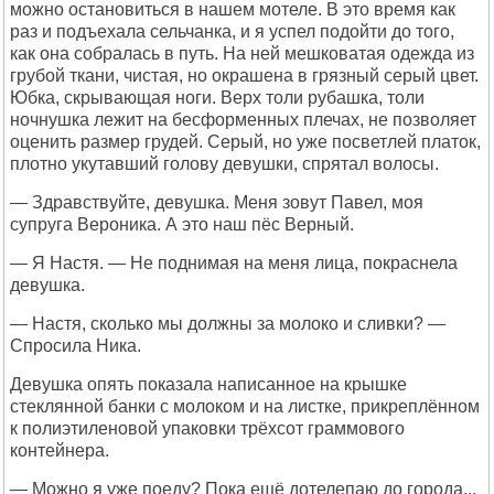
можно остановиться в нашем мотеле. В это время как
раз и подъехала сельчанка, и я успел подойти до того,
как она собралась в путь. На ней мешковатая одежда из
грубой ткани, чистая, но окрашена в грязный серый цвет.
Юбка, скрывающая ноги. Верх толи рубашка, толи
ночнушка лежит на бесформенных плечах, не позволяет
оценить размер грудей. Серый, но уже посветлей платок,
плотно укутавший голову девушки, спрятал волосы.
— Здравствуйте, девушка. Меня зовут Павел, моя
супруга Вероника. А это наш пёс Верный.
— Я Настя. — Не поднимая на меня лица, покраснела
девушка.
— Настя, сколько мы должны за молоко и сливки? —
Спросила Ника.
Девушка опять показала написанное на крышке
стеклянной банки с молоком и на листке, прикреплённом
к полиэтиленовой упаковки трёхсот граммового
контейнера.
— Можно я уже поеду? Пока ещё дотелепаю до города...