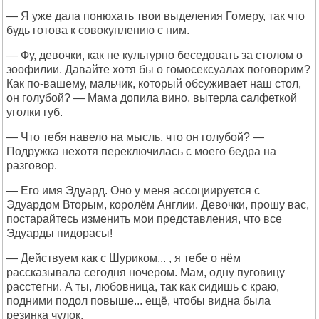
— Я уже дала понюхать твои выделения Гомеру, так что
будь готова к совокуплению с ним.
— Фу, девочки, как не культурно беседовать за столом о
зоофилии. Давайте хотя бы о гомосексуалах поговорим?
Как по-вашему, мальчик, который обсуживает наш стол,
он голубой? — Мама допила вино, вытерла салфеткой
уголки губ.
— Что тебя навело на мысль, что он голубой? —
Подружка нехотя переключилась с моего бедра на
разговор.
— Его имя Эдуард. Оно у меня ассоциируется с
Эдуардом Вторым, королём Англии. Девочки, прошу вас,
постарайтесь изменить мои представления, что все
Эдуарды пидорасы!
— Действуем как с Шуриком... , я тебе о нём
рассказывала сегодня ночером. Мам, одну пуговицу
расстегни. А ты, любовница, так как сидишь с краю,
подними подол повыше... ещё, чтобы видна была
резинка чулок.