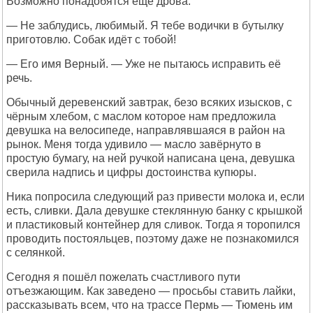
Возможно понадобятся ещё дрова.
— Не заблудись, любимый. Я тебе водички в бутылку
приготовлю. Собак идёт с тобой!
— Его имя Верный. — Уже не пытаюсь исправить её
речь.
Обычный деревенский завтрак, безо всяких изысков, с
чёрным хлебом, с маслом которое нам предложила
девушка на велосипеде, направлявшаяся в район на
рынок. Меня тогда удивило — масло завёрнуто в
простую бумагу, на ней ручкой написана цена, девушка
сверила надпись и цифры достоинства купюры.
Ника попросила следующий раз привести молока и, если
есть, сливки. Дала девушке стеклянную банку с крышкой
и пластиковый контейнер для сливок. Тогда я торопился
проводить постояльцев, поэтому даже не познакомился
с селянкой.
Сегодня я пошёл пожелать счастливого пути
отъезжающим. Как заведено — просьбы ставить лайки,
рассказывать всем, что на трассе Пермь — Тюмень им