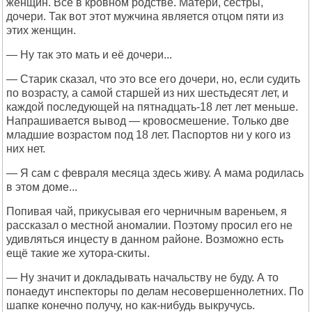
женщин. Все в кровном родстве. Матери, сёстры,
дочери. Так вот этот мужчина является отцом пяти из
этих женщин.
— Ну так это мать и её дочери...
— Старик сказал, что это все его дочери, но, если судить
по возрасту, а самой старшей из них шестьдесят лет, и
каждой последующей на пятнадцать-18 лет лет меньше.
Напрашивается вывод — кровосмешение. Только две
младшие возрастом под 18 лет. Паспортов ни у кого из
них нет.
— Я сам с февраля месяца здесь живу. А мама родилась
в этом доме...
Попивая чай, прикусывая его черничным вареньем, я
рассказал о местной аномалии. Поэтому просил его не
удивляться инцесту в данном районе. Возможно есть
ещё такие же хутора-скиты.
— Ну значит и докладывать начальству не буду. А то
понаедут инспекторы по делам несовершеннолетних. По
шапке конечно получу, но как-нибудь выкручусь.