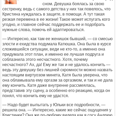
сном. Девушка боялась за свою
сестренку, ведь с самого детства у них так повелось, что
Кристина нуждалась в защите, в помощи. А тут такая
резкая перемена в ее жизни! Такое может испугать кого
угодно, и главное сейчас поддержать ее и подобрать
нужные слова, помочь ей адаптироваться.
— Интересно, как там ее женишок бывший, — со смесью
злости и ехидства подумала Катюшка. Она была в курсе
сложившейся ситуации, веди не кто-то, а именно она
придумала этот план, и именно ее лучшая подруга и
соблазнила этого несчастного. Хотя, почему
несчастного? Ах, да! Ему же так и не удалось кончить —
ведь эту девушку без лишней скромности можно назвать
настоящим виртуозом минета, Катя была уверена, что
она обламывала ему оргазм за оргазмом, и так и не дала
ему кончить. Катя даже внутренне рассмеялась,
представив эту сцену, а особенно его реакцию, когда он
понял, что кончить ему не удастся.
— Надо будет выпытать у Юльки все подробности, —
решила она. — Интересно, какие же сейчас ощущения у
Кристинки? Она же по-любому видела как я сосу Андрею,