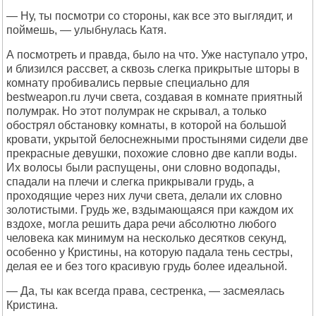
— Ну, ты посмотри со стороны, как все это выглядит, и
поймешь, — улыбнулась Катя.
А посмотреть и правда, было на что. Уже наступало утро,
и близился рассвет, а сквозь слегка прикрытые шторы в
комнату пробивались первые специально для
bеstwеаpоn.ru лучи света, создавая в комнате приятный
полумрак. Но этот полумрак не скрывал, а только
обострял обстановку комнаты, в которой на большой
кровати, укрытой белоснежными простынями сидели две
прекрасные девушки, похожие словно две капли воды.
Их волосы были распущены, они словно водопады,
спадали на плечи и слегка прикрывали грудь, а
проходящие через них лучи света, делали их словно
золотистыми. Грудь же, вздымающаяся при каждом их
вздохе, могла решить дара речи абсолютно любого
человека как минимум на несколько десятков секунд,
особенно у Кристины, на которую падала тень сестры,
делая ее и без того красивую грудь более идеальной.
— Да, ты как всегда права, сестренка, — засмеялась
Кристина.