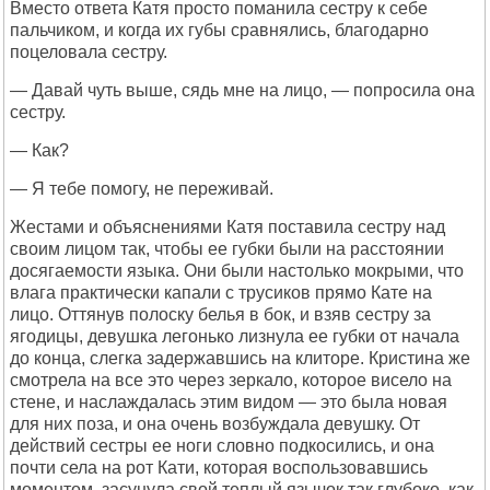
Вместо ответа Катя просто поманила сестру к себе
пальчиком, и когда их губы сравнялись, благодарно
поцеловала сестру.
— Давай чуть выше, сядь мне на лицо, — попросила она
сестру.
— Как?
— Я тебе помогу, не переживай.
Жестами и объяснениями Катя поставила сестру над
своим лицом так, чтобы ее губки были на расстоянии
досягаемости языка. Они были настолько мокрыми, что
влага практически капали с трусиков прямо Кате на
лицо. Оттянув полоску белья в бок, и взяв сестру за
ягодицы, девушка легонько лизнула ее губки от начала
до конца, слегка задержавшись на клиторе. Кристина же
смотрела на все это через зеркало, которое висело на
стене, и наслаждалась этим видом — это была новая
для них поза, и она очень возбуждала девушку. От
действий сестры ее ноги словно подкосились, и она
почти села на рот Кати, которая воспользовавшись
моментом, засунула свой теплый язычок так глубоко, как