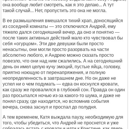
она вообще любит смотреть, как я это делаю... А тут
такой случай... Нет, пропустить это она не могла.
В ее размышления вмешался тихий храп, доносящийся
из соседней комнаты — это отключился Андрей, ему
тяжело дался сегодняшний вечер, да оно и понятно —
после таких активных действий мало кто чувствовал бы
себя «огурцом». Эти две девушки были просто
ненасытны, они могли просто разорвать на части
абсолютно любого, и Андрею можно сказать просто
повезло, что они над ним сжалились. А на сегодняшний
день он имел целую кучу эмоций, пустые яйца, головку,
приятно ноющую от перенапряжения, и полную
неопределенность в завтрашнем дне. Но он даже не
успел ни о чем подумать — едва он коснулся кровати,
как сразу же провалился в глубокий сон. Правда он один
раз просыпался ночью из-за какого-то шума, и даже не
понял сразу, где находится, но вспомнив события
вечера, снова заснул и проспал до полудня.
А тем временем, Катя выждала паузу, необходимую для
того, чтобы убедиться, что Андрей не проснется и уже
собралась встать с кровати и идти к Кристине, как дверь