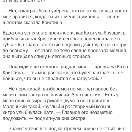
отпущу просто так?
— Нет, я как раз была уверена, что не отпустишь, просто
мне нравится, когда ты их с меня снимаешь. — почти
шепотом сказала Кристина.
Едва она успела это произнести, как Катя улыбнувшись,
приблизилась к Кристине и легонько поцеловала ее в
губы. Она знала, что такие поцелуи действуют на сестру
по-особому — от этого ее тело словно пронзала молния,
она выгибала спину и легонько стонала.
— Подожди еще немного, родная моя, — прервала Катю
Кристина, — ты мне расскажи, что будет завтра? Ты не
боишься, что он не справится с «нагрузкой»?
— Не переживай, разберемся по месту, главное без
меня с ним завтра не начинай. А на счет сил... Есть у
меня один козырь в рукаве, думаю он справится.
Маленький такой, круглый и растворимый козырь, —
хитро улыбнулась Катя. — Главное его незаметно
подложить, — подмигнула она сестре.
— Значит у тебя все под контролем, и мне не стоит ни о