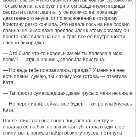
только могла, а ее руки при этом раздвинули ягодицы
сестры и стали гладить тугое колечко ее, пока еще
девственного ануса, от прикосновений к которому
Кристину резко кончила. Это навалилось на нее словно
лавина, не было даже предпосылок к этому оргазму, он
просто навалился на нее, и тряс все ее внутренности,
словно лихорадка.
— Это было что-то новое, и зачем ты полезла в мою
попку? — отдышавшись, спросила Кристина.
— Но ведь тебе понравилось, правда? У меня на нее
есть планы, думаю, ты к этому уже готова, — ответила
Катя
— Ты просто сумасшедшая, даже трусы с меня не сняла!
— Не переживай, сейчас все будет, — хитро улыбнулась
Катя.
После этих слов она снова поцеловала сестру, и,
повалив ее на бок, не выпуская губ, стала гладить ее
спину, мыть попку, а найдя резинку трусов, потянула