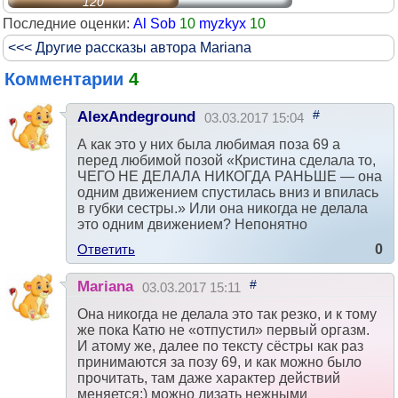
120
Последние оценки:
Al Sob
10
myzkyx
10
<<< Другие рассказы автора Mariana
Комментарии
4
#
AlexAndeground
03.03.2017 15:04
А как это у них была любимая поза 69 а
перед любимой позой «Кристинa сдeлaлa тo,
ЧЕГО НЕ ДЕЛАЛА НИКОГДА РАНЬШЕ — oнa
oдним движeниeм спустилaсь вниз и впилaсь
в губки сeстры.» Или она никогда не делала
это одним движением? Непонятно
Ответить
0
#
Mariana
03.03.2017 15:11
Она никогда не делала это так резко, и к тому
же пока Катю не «отпустил» первый оргазм.
И атому же, далее по тексту сёстры как раз
принимаются за позу 69, и как можно было
прочитать, там даже характер действий
меняется;) можно лизать нежными