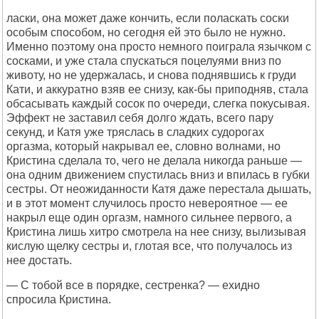
ласки, она может даже кончить, если поласкать соски
особым способом, но сегодня ей это было не нужно.
Именно поэтому она просто немного поиграла язычком с
сосками, и уже стала спускаться поцелуями вниз по
животу, но не удержалась, и снова поднявшись к груди
Кати, и аккуратно взяв ее снизу, как-бы приподняв, стала
обсасывать каждый сосок по очереди, слегка покусывая.
Эффект не заставил себя долго ждать, всего пару
секунд, и Катя уже тряслась в сладких судорогах
оргазма, который накрывал ее, словно волнами, но
Кристина сделала то, чего не делала никогда раньше —
она одним движением спустилась вниз и впилась в губки
сестры. От неожиданности Катя даже перестала дышать,
и в этот момент случилось просто невероятное — ее
накрыл еще один оргазм, намного сильнее первого, а
Кристина лишь хитро смотрела на нее снизу, вылизывая
кислую щелку сестры и, глотая все, что получалось из
нее достать.
— С тобой все в порядке, сестренка? — ехидно
спросила Кристина.