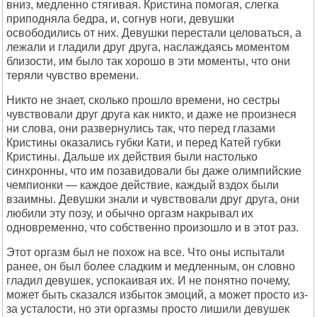
вниз, медленно стягивая. Кристина помогая, слегка
приподняла бедра, и, согнув ноги, девушки
освободились от них. Девушки перестали целоваться, а
лежали и гладили друг друга, наслаждаясь моментом
близости, им было так хорошо в эти моменты, что они
теряли чувство времени.
Никто не знает, сколько прошло времени, но сестры
чувствовали друг друга как никто, и даже не произнеся
ни слова, они развернулись так, что перед глазами
Кристины оказались губки Кати, и перед Катей губки
Кристины. Дальше их действия были настолько
синхронны, что им позавидовали бы даже олимпийские
чемпионки — каждое действие, каждый вздох были
взаимны. Девушки знали и чувствовали друг друга, они
любили эту позу, и обычно оргазм накрывал их
одновременно, что собственно произошло и в этот раз.
Этот оргазм был не похож на все. Что оны испытали
ранее, он был более сладким и медленным, он словно
гладил девушек, успокаивая их. И не понятно почему,
может быть сказался избыток эмоций, а может просто из-
за усталости, но эти оргазмы просто лишили девушек