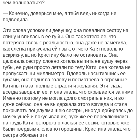
чем волноваться?
— Конечно, доверься мне, я тебя ведь никогда не
подводила.
Эти слова успокоили девушку, она повалила сестру на
спину и впилась в ее губы. Она так хотела ее, что
потеряла связь с реальностью, она даже не заметила,
как слегка прикусила ей язык, от чего Катя невольно
вскрикнула, но Кристину было не остановить. Она
целовала сестру, словно хотела выпить ее душу через
губы, ее руки просто летали по телу Кати, она хотела не
пропускать ни миллиметра. Вдоволь насытившись ее
губами, она подняла голову и посмотрела в огромные
Катины глаза, полные страсти и желания. Эти глаза
всегда заводили ее, и она знала, что скрывается за ними.
Именно поэтому не могла долго смотреть в них, и вот
даже сейчас, она не выдержала этого взгляда и стала
покрывать поцелуями шею сестры, иногда добираясь до
мочек ушей и покусывая их, руки же ее переключились
на грудь Кати, осторожно лаская ее соски, которые уже
были твердыми, словно горошины. Кристина знала, что
сестра обожает эти