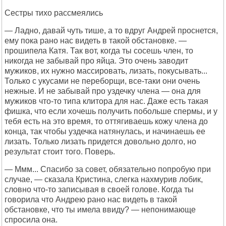
Сестры тихо рассмеялись
— Ладно, давай чуть тише, а то вдруг Андрей проснется,
ему пока рано нас видеть в такой обстановке. —
прошипела Катя. Так вот, когда ты сосешь член, то
никогда не забывай про яйца. Это очень заводит
мужиков, их нужно массировать, лизать, покусывать...
Только с укусами не переборщи, все-таки они очень
нежные. И не забывай про уздечку члена — она для
мужиков что-то типа клитора для нас. Даже есть такая
фишка, что если хочешь получить побольше спермы, и у
тебя есть на это время, то оттягиваешь кожу члена до
конца, так чтобы уздечка натянулась, и начинаешь ее
лизать. Только лизать придется довольно долго, но
результат стоит того. Поверь.
— Ммм... Спасибо за совет, обязательно попробую при
случае, — сказала Кристина, слегка нахмурив лобик,
словно что-то записывая в своей голове. Когда ты
говорила что Андрею рано нас видеть в такой
обстановке, что ты имела ввиду? — непонимающе
спросила она.