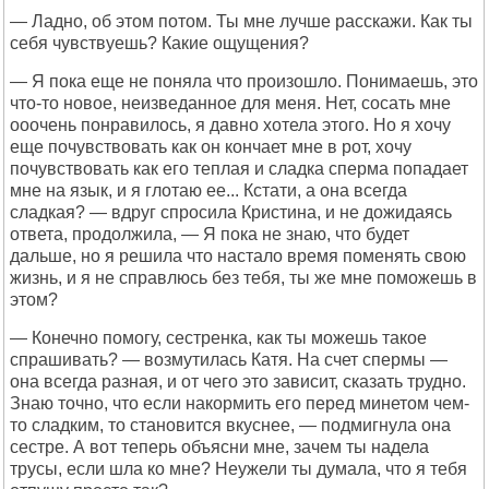
— Ладно, об этом потом. Ты мне лучше расскажи. Как ты
себя чувствуешь? Какие ощущения?
— Я пока еще не поняла что произошло. Понимаешь, это
что-то новое, неизведанное для меня. Нет, сосать мне
ооочень понравилось, я давно хотела этого. Но я хочу
еще почувствовать как он кончает мне в рот, хочу
почувствовать как его теплая и сладка сперма попадает
мне на язык, и я глотаю ее... Кстати, а она всегда
сладкая? — вдруг спросила Кристина, и не дожидаясь
ответа, продолжила, — Я пока не знаю, что будет
дальше, но я решила что настало время поменять свою
жизнь, и я не справлюсь без тебя, ты же мне поможешь в
этом?
— Конечно помогу, сестренка, как ты можешь такое
спрашивать? — возмутилась Катя. На счет спермы —
она всегда разная, и от чего это зависит, сказать трудно.
Знаю точно, что если накормить его перед минетом чем-
то сладким, то становится вкуснее, — подмигнула она
сестре. А вот теперь объясни мне, зачем ты надела
трусы, если шла ко мне? Неужели ты думала, что я тебя