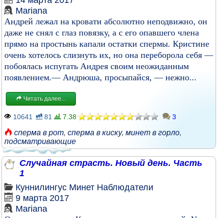
14 марта 2017
Mariana
Андрей лежал на кровати абсолютно неподвижно, он
даже не снял с глаз повязку, а с его опавшего члена
прямо на простынь капали остатки спермы. Кристине
очень хотелось слизнуть их, но она переборола себя —
побоялась испугать Андрея своим неожиданным
появлением.— Андрюша, просыпайся, — нежно...
Читать далее...
10641
81
7.38
3
сперма в рот
,
сперма в киску
,
минет в горло
,
подсматривающие
Случайная страсть. Новый день. Часть
1
Куннилингус
Минет
Наблюдатели
9 марта 2017
Mariana