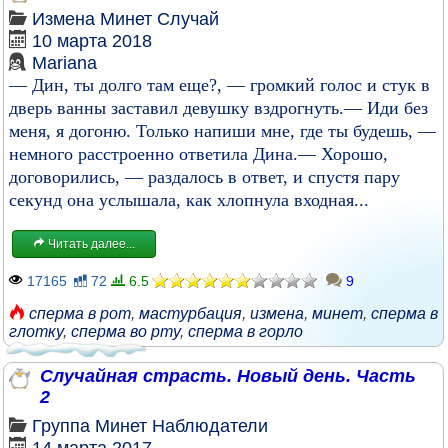
Измена
Минет
Случай
10 марта 2018
Mariana
— Дин, ты долго там еще?, — громкий голос и стук в
дверь ванны заставил девушку вздрогнуть.— Иди без
меня, я догоню. Только напиши мне, где ты будешь, —
немного расстроенно ответила Дина.— Хорошо,
договорились, — раздалось в ответ, и спустя пару
секунд она услышала, как хлопнула входная...
Читать далее...
17165
72
6.5
9
сперма в рот
,
мастурбация
,
измена
,
минет
,
сперма в
глотку
,
сперма во рту
,
сперма в горло
Случайная страсть. Новый день. Часть
2
Группа
Минет
Наблюдатели