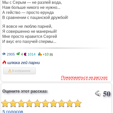
Мы с Серым — не разлей вода,
Нам больше никого не нужно...
А гейство — просто ерунда
В сравнении с пацанской дружбой!
Я вовсе не люблю парней,
Я совершенно не манерный!
Мне просто нравится Сергей
И вкус его пахучей спермы...
2905
4
1014
+10
[5]
шлюха гей парни
В избранное
Пожаловаться на рассказ
Оцените этот рассказ:
50
5 голосов