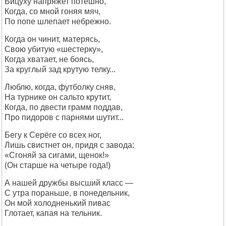
Бицуху напряжет потешно,
Когда, со мной гоняя мяч,
По попе шлепает небрежно.
Когда он чинит, матерясь,
Свою убитую «шестерку»,
Когда хватает, не боясь,
За круглый зад крутую телку...
Люблю, когда, футболку сняв,
На турнике он сальто крутит,
Когда, по двести грамм поддав,
Про пидоров с парнями шутит...
Бегу к Серёге со всех ног,
Лишь свистнет он, придя с завода:
«Сгоняй за сигами, щенок!»
(Он старше на четыре года!)
А нашей дружбы высший класс —
С утра пораньше, в понедельник,
Он мой холодненький пивас
Глотает, капая на тельник.