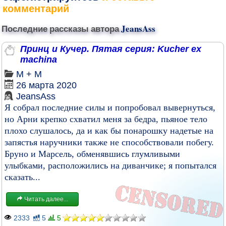
комментарий
Последние рассказы автора
JeansAss
Принц и Кучер. Пятая серия: Kucher ex
machina
М + М
26 марта 2020
JeansAss
Я собрал последние силы и попробовал вывернуться,
но Арни крепко схватил меня за бедра, пьяное тело
плохо слушалось, да и как бы понарошку надетые на
запястья наручники также не способствовали побегу.
Бруно и Марсель, обменявшись глумливыми
улыбками, расположились на диванчике; я попытался
сказать...
Читать далее...
2333
5
5