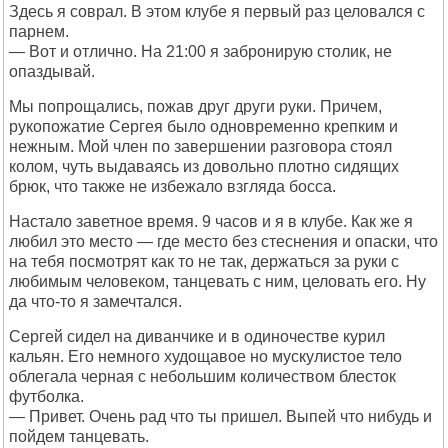
Здесь я соврал. В этом клубе я первый раз целовался с
парнем.
— Вот и отлично. На 21:00 я забронирую столик, не
опаздывай.
Мы попрощались, пожав друг други руки. Причем,
рукопожатие Сергея было одновременно крепким и
нежным. Мой член по завершении разговора стоял
колом, чуть выдаваясь из довольно плотно сидящих
брюк, что также не избежало взгляда босса.
Настало заветное время. 9 часов и я в клубе. Как же я
любил это место — где место без стеснения и опаски, что
на тебя посмотрят как то не так, держаться за руки с
любимым человеком, танцевать с ним, целовать его. Ну
да что-то я замечтался.
Сергей сидел на диванчике и в одиночестве курил
кальян. Его немного худощавое но мускулистое тело
облегала черная с небольшим количеством блесток
футболка.
— Привет. Очень рад что ты пришел. Выпей что нибудь и
пойдем танцевать.