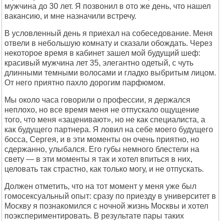
мужчина до 30 лет. Я позвонил в ото же день, что нашел
вакансию, и мне назначили встречу.
В условленный день я приехал на собеседование. Меня
отвели в небольшую комнату и сказали обождать. Через
некоторое время в кабинет зашел мой будущий шеф:
красивый мужчина лет 35, элегантно одетый, с чуть
длинными темными волосами и гладко выбритым лицом.
От него приятно пахло дорогим парфюмом.
Мы около часа говорили о профессии, я держался
неплохо, но все время меня не отпускало ощущение
того, что меня «заценивают», но не как специалиста, а
как будущего партнера. Я ловил на себе моего будущего
босса, Сергея, и в эти моменты он очень приятно, но
сдержанно, улыбался. Его губы немного блестели на
свету — в эти моменты я так и хотел впиться в них,
целовать так страстно, как только могу, и не отпускать.
Должен отметить, что на тот момент у меня уже был
гомосексуальный опыт: сразу по приезду в университет в
Москву я познакомился с ночной жизнь Москвы и хотел
поэкспериментировать. В результате пары таких