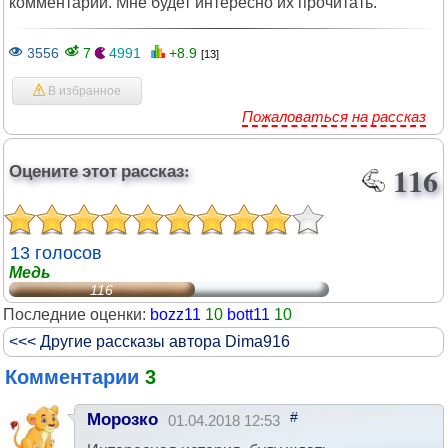
комментарии. Мне будет интересно их прочитать.
3556
7
4991
+8.9
[13]
В избранное
Пожаловаться на рассказ
Оцените этот рассказ:
116
13 голосов
Медь
116
Последние оценки:
bozz11
10
bott11
10
<<< Другие рассказы автора Dima916
Комментарии
3
#
Морозко
01.04.2018 12:53