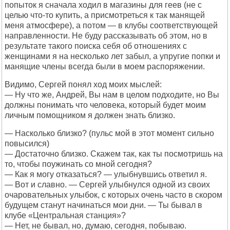
попыток я сначала ходил в магазины для геев (не с
целью что-то купить, а присмотреться к так манящей
меня атмосфере), а потом — в клубы соответствующей
направленности. Не буду рассказывать об этом, но в
результате такого поиска себя об отношениях с
женщинами я на несколько лет забыл, а упругие попки и
манящие члены всегда были в моем распоряжении.
Видимо, Сергей понял ход моих мыслей:
— Ну что же, Андрей, Вы нам в целом подходите, но Вы
должны понимать что человека, который будет моим
личным помощником я должен знать близко.
— Насколько близко? (пульс мой в этот момент сильно
повысился)
— Достаточно близко. Скажем так, как ты посмотришь на
то, чтобы поужинать со мной сегодня?
— Как я могу отказаться? — улыбнувшись ответил я.
— Вот и славно. — Сергей улыбнулся одной из своих
очаровательных улыбок, с которых очень часто в скором
будущем станут начинаться мои дни. — Ты бывал в
клубе «Центральная станция»?
— Нет, не бывал, но, думаю, сегодня, побываю.