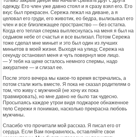
Только закрыв двери мы начали срывать друг с друга
одежду. Его член уже давно стоял и я сразу взял его. Его
вкус был прекрасен. Сережа лежал на диване, а я
целовал его груди, его животик, ео бедра, вылизывал его
член и все близлежащее пространство — без остатка.
Когда его теплая сперма выплеснулась на меня я был на
седьмом небе от счастья и все вылизал. Потом Сережа
тоже сделал мне миньет и это был один из лучших
миньетов в моей жизни. Выходя на улицу, Сережа на
секунду остановил меня и чуть повернул мое лицо.
— У тебя на щеке осталось немного спермы, надо
аккуратнее — и слизал ее.
После этого вечера мы какое-то время встречались, а
потом стали жить вместе. Я пока не сказал родителям о
том, что живу с мужчиной (не хочу их пока
травмировать), но мне давно не было так чудесно.
Просыпаясь каждое утрои видя поджарое обнаженное
тело Сережи я понимаю, насколько прекрасна любовь
мужчины.
Спасибо что прочитали мой рассказ. Я писал его от
сердца. Если Вам понравилось, оставляйте свои