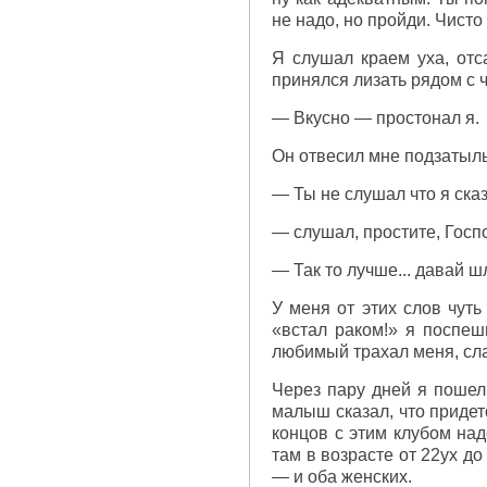
не надо, но пройди. Чисто
Я слушал краем уха, отса
принялся лизать рядом с чл
— Вкусно — простонал я.
Он отвесил мне подзатыль
— Ты не слушал что я ска
— слушал, простите, Госп
— Так то лучше... давай ш
У меня от этих слов чуть
«встал раком!» я поспеш
любимый трахал меня, сла
Через пару дней я пошел
малыш сказал, что придет
концов с этим клубом над
там в возрасте от 22ух д
— и оба женских.