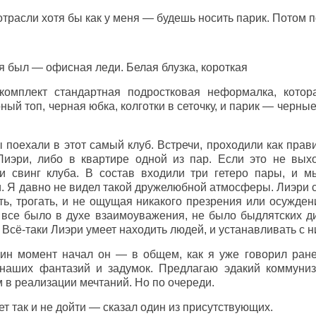
отрасли хотя бы как у меня — будешь носить парик. Потом
 был — офисная леди. Белая блузка, короткая
комплект стандартная подростковая неформалка, котор
ный топ, черная юбка, колготки в сеточку, и парик — черны
поехали в этот самый клуб. Встречи, проходили как прави
 Лиэри, либо в квартире одной из пар. Если это не вы
 свинг клуба. В состав входили три гетеро пары, и м
 Я давно не видел такой дружелюбной атмосферы. Лиэри си
ть, трогать, и не ощущая никакого презрения или осужден
 все было в духе взаимоуважения, не было быдлятских ди
 Всё-таки Лиэри умеет находить людей, и устанавливать с н
ин момент начал он — в общем, как я уже говорил ран
наших фантазий и задумок. Предлагаю эдакий коммуни
 в реализации мечтаний. Но по очереди.
т так и не дойти — сказал один из присутствующих.