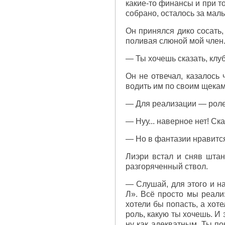
какие-то финансы и при то
собрано, осталось за мал
Он принялся дико сосать,
поливая слюной мой член
— Ты хочешь сказать, клу
Он не отвечал, казалось 
водить им по своим щекам 
— Для реализации — ролев
— Нуу... наверное нет! Ск
— Но в фантазии нравится
Лиэри встал и сняв штан
разгоряченный ствол.
— Слушай, для этого и на
Л». Всё просто мы реали
хотели бы попасть, а хот
роль, какую ты хочешь. И
ну как адекватным. Ты по