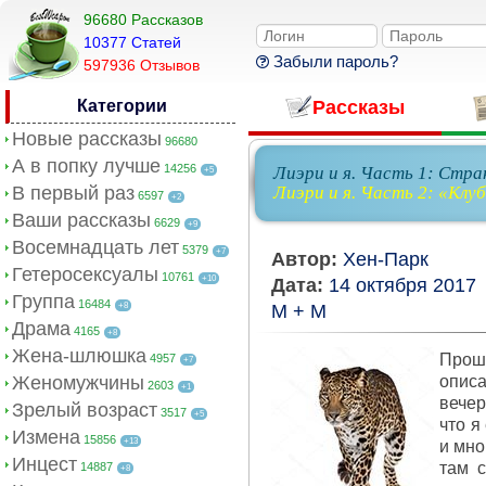
96680 Рассказов
10377 Cтатей
Забыли пароль?
597936 Отзывов
Категории
Рассказы
Новые рассказы
96680
А в попку лучше
14256
Лиэри и я. Часть 1: Стра
+5
В первый раз
Лиэри и я. Часть 2: «Клу
6597
+2
Ваши рассказы
6629
+9
Восемнадцать лет
5379
+7
Автор:
Хен-Парк
Гетеросексуалы
10761
+10
Дата:
14 октября 2017
Группа
16484
+8
М + М
Драма
4165
+8
Жена-шлюшка
Прош
4957
+7
Женомужчины
опис
2603
+1
вечер
Зрелый возраст
3517
+5
что я
Измена
15856
+13
и мно
Инцест
там с
14887
+8