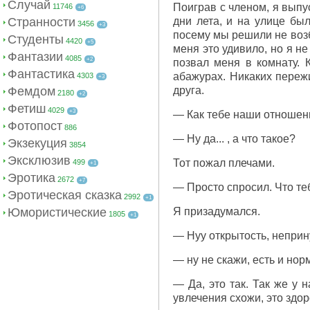
Случай
Поиграв с членом, я выпу
11746
+6
Странности
дни лета, и на улице бы
3456
+3
посему мы решили не воз
Студенты
4420
+5
меня это удивило, но я н
Фантазии
4085
+2
позвал меня в комнату.
Фантастика
абажурах. Никаких пережи
4303
+3
Фемдом
друга.
2180
+2
Фетиш
4029
+3
— Как тебе наши отношен
Фотопост
886
— Ну да... , а что такое?
Экзекуция
3854
Эксклюзив
Тот пожал плечами.
499
+1
Эротика
2672
+7
— Просто спросил. Что т
Эротическая сказка
2992
+1
Юмористические
Я призадумался.
1805
+1
— Нуу открытость, неприну
— ну не скажи, есть и нор
— Да, это так. Так же у
увлечения схожи, это здо