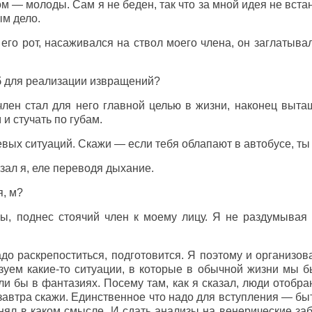
м — молоды. Сам я не беден, так что за мной идея не встан
ым дело.
 его рот, насаживался на ствол моего члена, он заглатыв
.
б для реализации извращений?
член стал для него главной целью в жизни, наконец вытащ
и стучать по губам.
ых ситуаций. Скажи — если тебя облапают в автобусе, ты
азал я, еле переводя дыхание.
, м?
ы, поднес стоячий член к моему лицу. Я не раздумывая 
до раскрепоститься, подготовится. Я поэтому и организов
зуем какие-то ситуации, в которые в обычной жизни мы б
ели бы в фантазиях. Посему там, как я сказал, люди отобр
 завтра скажи. Единственное что надо для вступления — б
нял в каком смысле. И сдать анализы на венерические за