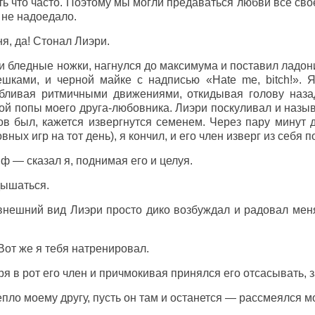
ть что часто. Поэтому мы могли предаваться любви все св
 не надоедало.
я, да! Стонал Лиэри.
и бледные ножки, нагнулся до максимума и поставил ладон
шками, и черной майке с надписью «Hаtе mе, bitch!». Я
лбливая ритмичными движениями, откидывая голову наза
ой попы моего друга-любовника. Лиэри поскуливал и называ
ов был, кажется извергнутся семенем. Через пару минут 
ых игр на тот день), я кончил, и его член изверг из себя 
ф — сказал я, поднимая его и целуя.
дышаться.
нешний вид Лиэри просто дико возбуждал и радовал меня
Вот же я тебя натренировал.
я в рот его член и причмокивая принялся его отсасывать, 
пло моему другу, пусть он там и останется — рассмеялся мо