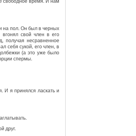
ое свободное время. И нам
и на пол. Он был в черных
 вгонял свой член в его
д, получая несравненное
л себя сукой, его член, в
долбежки (а это уже было
порции спермы.
. И я принялся ласкать и
заглатывать.
й друг.