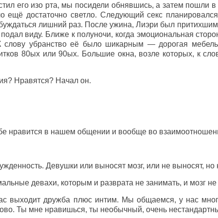
стил его изо рта, мы посидели обнявшись, а затем пошли 
ло ещё достаточно светло. Следующий секс планировался
буждаться лишний раз. После ужина, Лиэри был притихшим
е подал виду. Ближе к полуночи, когда эмоциональная сторо
 К слову убранство её было шикарным — дорогая мебель
тков 80ых или 90ых. Большие окна, возле которых, к сло
ия? Нравятся? Начал он.
ебе нравится в нашем общении и вообще во взаимоотношен
жденность. Девушки или выносят мозг, или не выносят, но 
мальные девахи, которым и разврата не занимать, и мозг не
 нас выходит дружба плюс интим. Мы общаемся, у нас мно
рово. Ты мне нравишься, ты необычный, очень нестандартный