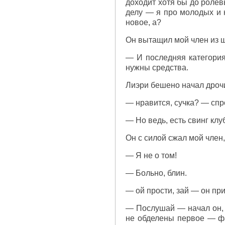
доходит хотя бы до ролев
делу — я про молодых и 
новое, а?
Он вытащил мой член из ш
— И последняя категория 
нужны средства.
Лиэри бешено начал дрочи
— нравится, сучка? — спр
— Но ведь, есть свинг клуб
Он с силой сжал мой член,
— Я не о том!
— Больно, блин.
— ой прости, зай — он при
— Послушай — начал он, о
не обделены первое — фа