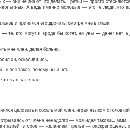
ых — они не знают что делать. Третьи — просто стесняются
неопытных. А ведь именно молодые — это те люди, кто е
танов и принялся его дрочить, смотря мне в глаза.
— те, кто могут и вроде бы хотят, но увы — денег нет, 
ть мне член, делая больно.
осил он, оскалившись.
ы и всё такое, почему бы и нет.
 что я аж застянал.
нялся целовать и сосать мой член, играя языком с головкой
трываясь от члена ненадолго — моя идея такова... ммм...
нтазией, второе — желанием, третье — раскрепощены, и