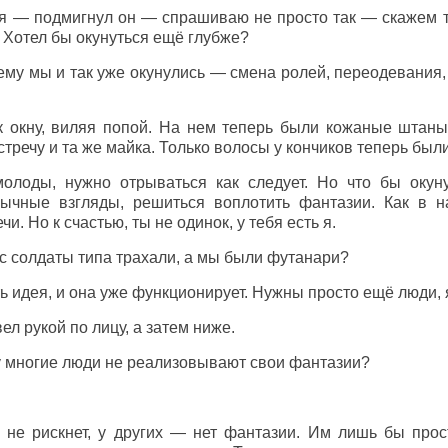
 — подмигнул он — спрашиваю не просто так — скажем т
 Хотел бы окунуться ещё глубже?
му мы и так уже окунулись — смена ролей, переодевания, 
к окну, виляя попой. На нем теперь были кожаные штаны
тречу и та же майка. Только волосы у кончиков теперь был
олоды, нужно отрываться как следует. Но что бы окун
ивычные взгляды, решиться воплотить фантазии. Как в 
и. Но к счастью, ты не одинок, у тебя есть я.
ас солдаты типа трахали, а мы были футанари?
ть идея, и она уже функционирует. Нужны просто ещё люди, я 
ел рукой по лицу, а затем ниже.
у многие люди не реализовывают свои фантазии?
 не рискнет, у других — нет фантазии. Им лишь бы прос