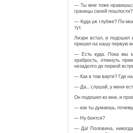
— Ты мне тоже нравишься
границы своей пошлости?
— Куда уж глубже? По-мое
тут.
Лиэри встал, и подошел 
пришел на нашу первую вс
— Есть куда. Пока мы м
храбрость, откинуть пр
незадолго до первой встреч
— Как в том вирте? Где н
— Да... слушай, у меня ес
Он подошел ко мне, и пров
— как ты думаешь, почем
— Ну боятся?
— Да! Половина, никогда