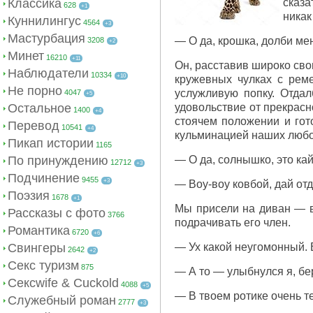
Классика
сказа
628
+1
никак
Куннилингус
4564
+3
Мастурбация
— О да, крошка, долби мен
3208
+2
Минет
16210
+11
Он, расставив широко сво
Наблюдатели
10334
+10
кружевных чулках с реме
Не порно
услужливую попку. Отда
4047
+5
Остальное
удовольствие от прекрасн
1400
+4
стоячем положении и гот
Перевод
10541
+4
кульминацией наших любовн
Пикап истории
1165
По принуждению
— О да, солнышко, это кай
12712
+3
Подчинение
9455
+3
— Воу-воу ковбой, дай от
Поэзия
1678
+1
Мы присели на диван — в
Рассказы с фото
3766
подрачивать его член.
Романтика
6720
+6
Свингеры
— Ух какой неугомонный. 
2642
+2
Секс туризм
875
— А то — улыбнулся я, бер
Сексwife & Cuckold
4088
+5
— В твоем ротике очень те
Служебный роман
2777
+3