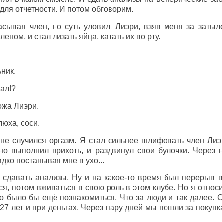
 для отчетности. И потом обговорим.
сывая член, но суть уловил, Лиэри, взяв меня за затыло
еном, и стал лизать яйца, катать их во рту.
ник.
зал!?
ожа Лиэри.
люха, соси.
 не случился оргазм. Я стал сильнее шлифовать член Лиэ
но выполнил прихоть, и раздвинул свои булочки. Через 
дко постанывая мне в ухо...
 сдавать анализы. Ну и на какое-то время был перерыв в
ся, потом вживаться в свою роль в этом клубе. Но я относи
о было бы ещё познакомиться. Что за люди и так далее. С
о 27 лет и при деньгах. Через пару дней мы пошли за покуп