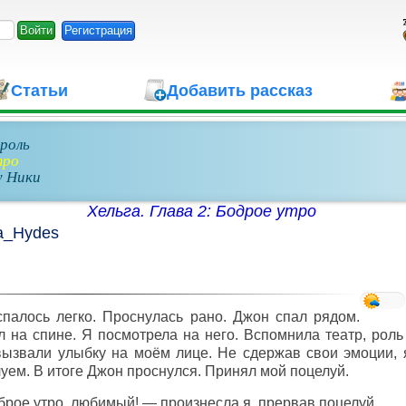
Регистрация
Статьи
Добавить рассказ
 роль
тро
у Ники
Хельга. Глава 2: Бодрое утро
a_Hydes
палось легко. Проснулась рано. Джон спал рядом.
 на спине. Я посмотрела на него. Вспомнила театр, рол
ызвали улыбку на моём лице. Не сдержав свои эмоции, 
уем. В итоге Джон проснулся. Принял мой поцелуй.
рое утро, любимый! — произнесла я, прервав поцелуй.