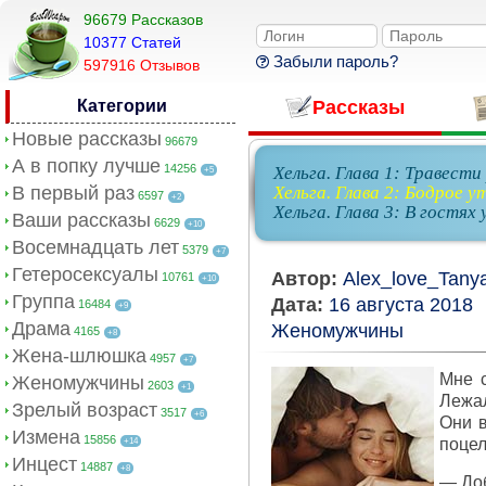
96679 Рассказов
10377 Cтатей
Забыли пароль?
597916 Отзывов
Категории
Рассказы
Новые рассказы
96679
А в попку лучше
14256
Хельга. Глава 1: Травести
+5
В первый раз
Хельга. Глава 2: Бодрое у
6597
+2
Хельга. Глава 3: В гостях 
Ваши рассказы
6629
+10
Восемнадцать лет
5379
+7
Гетеросексуалы
Автор:
Alex_love_Tany
10761
+10
Группа
Дата:
16 августа 2018
16484
+9
Драма
Женомужчины
4165
+8
Жена-шлюшка
4957
+7
Мне с
Женомужчины
2603
+1
Лежал
Зрелый возраст
3517
+6
Они в
Измена
15856
поцел
+14
Инцест
14887
+8
— Доб