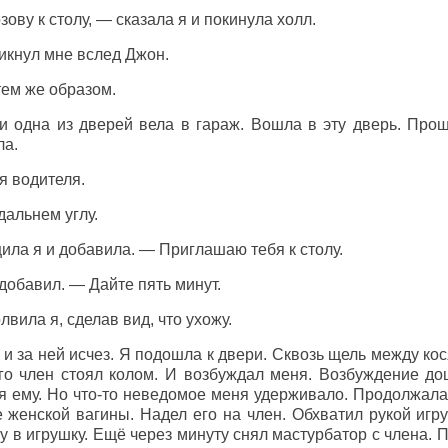
зову к столу, — сказала я и покинула холл.
икнул мне вслед Джон.
тем же образом.
и одна из дверей вела в гараж. Вошла в эту дверь. Про
ла.
я водителя.
дальнем углу.
ила я и добавила. — Приглашаю тебя к столу.
добавил. — Дайте пять минут.
вила я, сделав вид, что ухожу.
 и за ней исчез. Я подошла к двери. Сквозь щель между к
го член стоял колом. И возбуждал меня. Возбуждение дош
ся ему. Но что-то неведомое меня удерживало. Продолжала
 женской вагины. Надел его на член. Обхватил рукой игру
у в игрушку. Ещё через минуту снял мастурбатор с члена. П