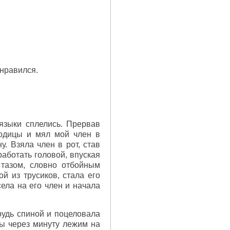
онравился.
языки сплелись. Прервав
годицы и мял мой член в
. Взяла член в рот, став
работать головой, впуская
 тазом, словно отбойным
й из трусиков, стала его
ела на его член и начала
рудь спиной и поцеловала
мы через минуту лежим на