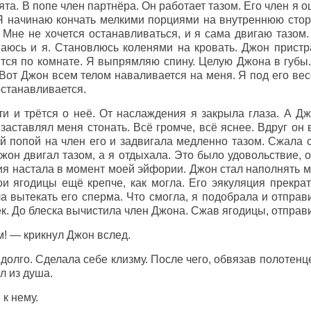
ята. В попе член партнёра. Он работает тазом. Его член я 
Я начинаю кончать мелкими порциями на внутреннюю стор
 Мне не хочется останавливаться, и я сама двигаю тазом
аюсь и я. Становлюсь коленями на кровать. Джон пристр
тся по комнате. Я выпрямляю спину. Целую Джона в губы.
Вот Джон всем телом наваливается на меня. Я под его вес
останавливается.
и и трётся о неё. От наслаждения я закрыла глаза. А Дж
заставлял меня стонать. Всё громче, всё яснее. Вдруг он
ей попой на член его и задвигала медленно тазом. Сжала
Джон двигал тазом, а я отдыхала. Это было удовольствие, о
я настала в момент моей эйфории. Джон стал наполнять м
и ягодицы ещё крепче, как могла. Его эякуляция прекрат
а вытекать его сперма. Что смогла, я подобрала и отправ
ек. До блеска вычистила член Джона. Сжав ягодицы, отправ
! — крикнул Джон вслед.
долго. Сделала себе клизму. После чего, обвязав полотенце
л из душа.
к нему.