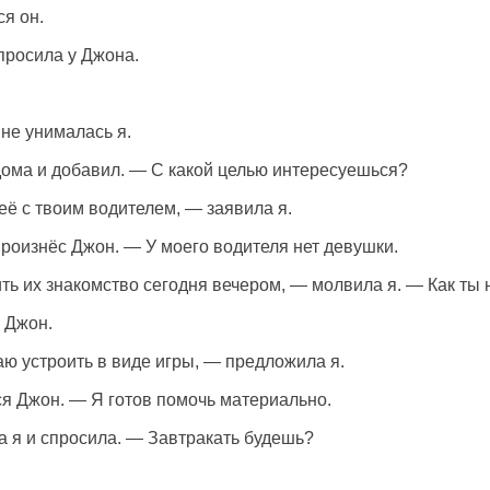
ся он.
просила у Джона.
не унималась я.
дома и добавил. — С какой целью интересуешься?
ё с твоим водителем, — заявила я.
роизнёс Джон. — У моего водителя нет девушки.
ть их знакомство сегодня вечером, — молвила я. — Как ты 
 Джон.
ю устроить в виде игры, — предложила я.
я Джон. — Я готов помочь материально.
 я и спросила. — Завтракать будешь?