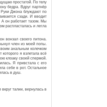
ощущаю простатой. По телу
ону бедра. Вдруг партнёр
. Руки Джона блуждают по
аивается сзади. И вводит
 А он работает тазом. Мы
ом распласталась и легла
он вонзал своего питона.
 вынул член из моей попы.
 своим анальным колечком
т которого я взлетала всё
ою клоаку своей спермой.
илась. Я привстала с его
ила себе в рот. Остальное
илась в душ.
 вкруг талии, вернулась в