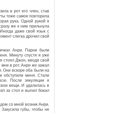
ила в рот его член, став
нуты тоже самое повторила
орая рука. Одной рукой я
 сразу же к ним прильнула
 Иногда даже свой язык с
момент слегка дрочил свой
яичках Анри. Парни были
ня. Минуту спустя я уже
ья стоял Джон, вводя свой
 мне в рот. Анри же зажал
. Они вскоре оба были на
ни обступили меня. Стали
всю. После эякуляции я
свои вещи. И удалилась в
ел за стол и выпил бокал
ядом со мной возник Анри.
. Закусила губы, чтобы не