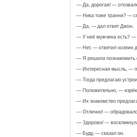
— Да, дорогая! — отозвал
— Ника тоже транни? — с
— Да, — дал ответ Джон.
— У неё мужчина есть? — 
— Нет, — ответил хозяин 
— Я решила познакомить е
— Интересная мысль, — п
— Тогда предлагаю устрои
— Положительно, — изрёк
— Их знакомство предлага
— Отлично! — обрадовалс
— Здорово! — воскликнула
— Буду, — сказал он.