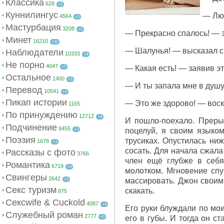
Классика
628
+2
Куннилингус
— Люб
4564
+3
Мастурбация
3208
+2
— Прекрасно спалось! — за
Минет
16210
+12
— Шалунья! — высказал с
Наблюдатели
10333
+9
Не порно
4047
— Какая есть! — заявив эт
+7
Остальное
1400
+5
— И ты запала мне в душу
Перевод
10541
+4
Пикап истории
— Это же здорово! — воск
1165
По принуждению
12712
+3
И пошло-поехало. Преры
Подчинение
9455
поцелуй, я своим языко
+3
Поэзия
трусиках. Опустилась ниж
1678
+1
сосать. Для начала сжала 
Рассказы с фото
3766
член ещё глубже в себя
Романтика
6719
+5
молотком. Мгновение спу
Свингеры
2642
массировать. Джон своими
+2
Секс туризм
скакать.
875
Сексwife & Cuckold
4087
+4
Его руки блуждали по мо
Служебный роман
2777
его в губы. И тогда он с
+3