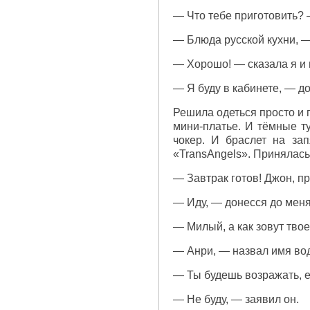
— Что тебе приготовить? 
— Блюда русской кухни, —
— Хорошо! — сказала я и 
— Я буду в кабинете, — до
Решила одеться просто и 
мини-платье. И тёмные т
чокер. И браслет на за
«TrаnsАngеls». Принялась 
— Завтрак готов! Джон, пр
— Иду, — донесся до меня 
— Милый, а как зовут тво
— Анри, — назвал имя во
— Ты будешь возражать, е
— Не буду, — заявил он.