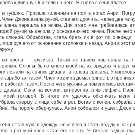
двела к дивану. Они сели на него. Я сняла с себя платье.
и туфлях. Присела коленями на пол в ногах Анри. Погруз
. Член Джона взяла рукой, став его дрочить. Через две ми
е члена перешла на яички. Для этого мне требовалась вт
второй рукой выделила у основания его яички. После чего
ть слюной. Обработав, стала брать их в рот по очереди.
 полируя его от основания к головке и назад. Анри в этот 
аружу.
 из плена — трусиков. Такой же приём повторила на 
виями. Слюны было много моей на их орудиях и вкруг ме
ги лежали на спинке дивана, а голова свисала. У изголов
 же заработал тазом. Член хозяина дома полностью проникал
 и работал тазом. После чего мужчины поменялись местами
 с дивана. Села на колени, мгновенно сняв лифчик. Пар
д моей головой. В итоге им удалось обкончать меня 
брала сперму с лица себе в рот. Встав с колен, собрала 
йна. На пороге обернулась. Анри собрался и ушёл. Джон с
 себя оставшуюся одежду. Не успела я стать под душ, как р
взял в рот мой член. Стал его сосать. Я тяжело задышала