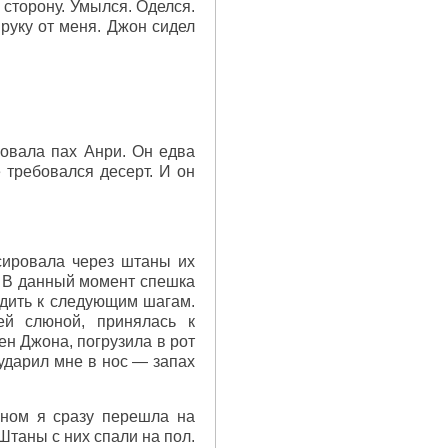
 сторону. Умылся. Оделся.
руку от меня. Джон сидел
овала пах Анри. Он едва
 требовался десерт. И он
сировала через штаны их
а. В данный момент спешка
одить к следующим шагам.
ей слюной, принялась к
н Джона, погрузила в рот
 ударил мне в нос — запах
еном я сразу перешла на
Штаны с них спали на пол.