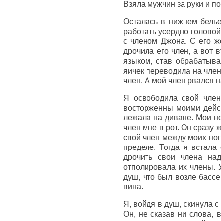
Взяла мужчин за руки и по
Осталась в нижнем белье 
работать усердно головой
с членом Джона. С его ж
дрочила его член, а вот 
языком, став обрабатыва
яичек переводила на член,
член. А мой член рвался н
Я освободила свой член
восторженны моими дейст
лежала на диване. Мои но
член мне в рот. Он сразу
свой член между моих ног
пределе. Тогда я встала
дрочить свои члена на
отполировала их члены. У
душ, что был возле бассе
вина.
Я, войдя в душ, скинула с
Он, не сказав ни слова, 