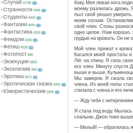
Случай
боку. Моя левая нога подн
11746
+7
моему разлилась дрожь. 
Странности
3456
+3
пыл свой решил умерить.
Студенты
4420
+5
моим соскам. Останавлив
Фантазии
4085
свой член. Стоны разнося
+2
Фантастика
одно целое. Нам хорошо. 
4303
+4
грудью на кровать. Он не 
Фемдом
2180
+2
Фетиш
4029
Мой член прижат к кроват
+3
Фотопост
Касался моей простаты и 
886
Лёг на спину. Я села сво
Экзекуция
3854
его член. Минуту спустя 
Эксклюзив
499
+2
выше и выше. Кульминаци
Эротика
2671
Мы замерли. Я сжала сво
+6
Эротическая сказка
члена. Из моей попы стал
2992
+1
слизала с члена и его яич
Юмористические
1805
+1
— Жду тебя с нетерпением
Я стала под воду. Мылась 
спальню. Джон тоже выше
— Милый! — обратилась я 