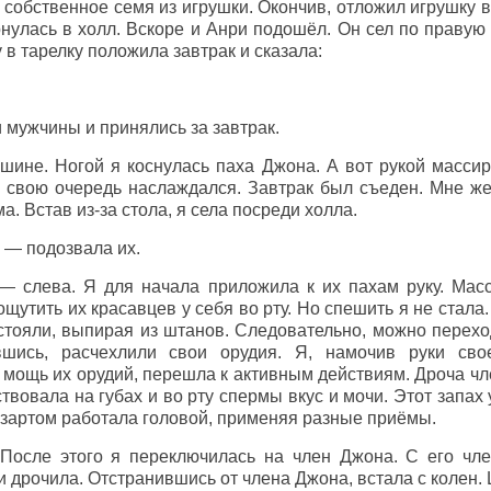
 собственное семя из игрушки. Окончив, отложил игрушку в
нулась в холл. Вскоре и Анри подошёл. Он сел по правую 
 в тарелку положила завтрак и сказала:
мужчины и принялись за завтрак.
ине. Ногой я коснулась паха Джона. А вот рукой массир
 свою очередь наслаждался. Завтрак был съеден. Мне же
. Встав из-за стола, я села посреди холла.
 — подозвала их.
— слева. Я для начала приложила к их пахам руку. Мас
ощутить их красавцев у себя во рту. Но спешить я не стал
 стояли, выпирая из штанов. Следовательно, можно перех
вшись, расчехлили свои орудия. Я, намочив руки сво
мощь их орудий, перешла к активным действиям. Дроча чле
ствовала на губах и во рту спермы вкус и мочи. Этот запах
азартом работала головой, применяя разные приёмы.
 После этого я переключилась на член Джона. С его чл
и дрочила. Отстранившись от члена Джона, встала с колен. 