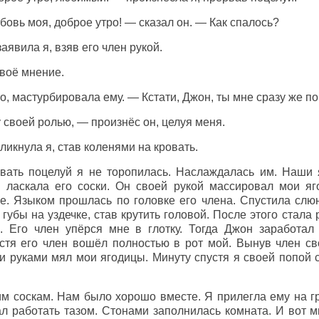
овь моя, доброе утро! — сказал он. — Как спалось?
явила я, взяв его член рукой.
воё мнение.
о, мастурбировала ему. — Кстати, Джон, ты мне сразу же п
 своей ролью, — произнёс он, целуя меня.
ликнула я, став коленями на кровать.
вать поцелуй я не торопилась. Наслаждалась им. Наши 
м ласкала его соски. Он своей рукой массировал мои я
е. Языком прошлась по головке его члена. Спустила слюну
губы на уздечке, став крутить головой. После этого стала 
. Его член упёрся мне в глотку. Тогда Джон заработал
стя его член вошёл полностью в рот мой. Вынув член сво
 руками мял мои ягодицы. Минуту спустя я своей попой с
им соскам. Нам было хорошо вместе. Я прилегла ему на г
тал работать тазом. Стонами заполнилась комната. И вот 