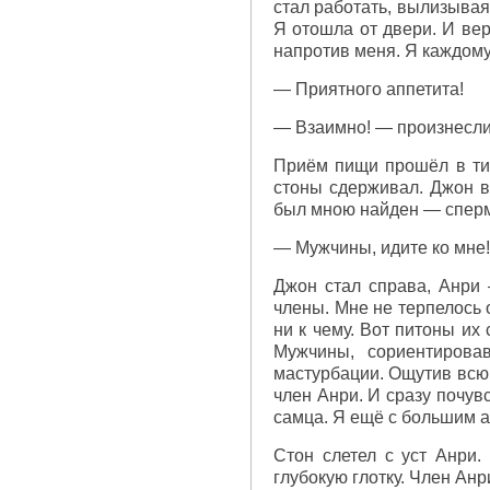
стал работать, вылизывая
Я отошла от двери. И вер
напротив меня. Я каждому
— Приятного аппетита!
— Взаимно! — произнесли 
Приём пищи прошёл в тиш
стоны сдерживал. Джон в
был мною найден — сперма
— Мужчины, идите ко мне!
Джон стал справа, Анри 
члены. Мне не терпелось 
ни к чему. Вот питоны их
Мужчины, сориентирова
мастурбации. Ощутив всю 
член Анри. И сразу почув
самца. Я ещё с большим 
Стон слетел с уст Анри.
глубокую глотку. Член Анр