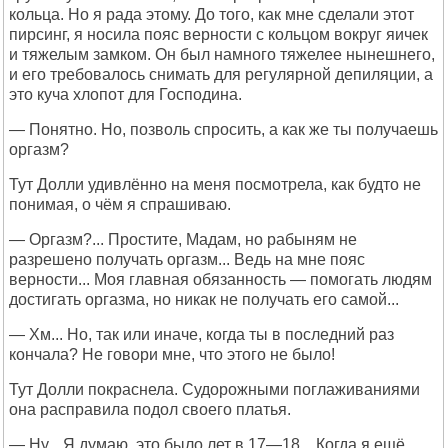
кольца. Но я рада этому. До того, как мне сделали этот
пирсинг, я носила пояс верности с кольцом вокруг яичек
и тяжелым замком. Он был намного тяжелее нынешнего,
и его требовалось снимать для регулярной депиляции, а
это куча хлопот для Господина.
— Понятно. Но, позволь спросить, а как же ты получаешь
оргазм?
Тут Долли удивлённо на меня посмотрела, как будто не
понимая, о чём я спрашиваю.
— Оргазм?... Простите, Мадам, но рабыням не
разрешено получать оргазм... Ведь на мне пояс
верности... Моя главная обязанность — помогать людям
достигать оргазма, но никак не получать его самой...
— Хм... Но, так или иначе, когда ты в последний раз
кончала? Не говори мне, что этого не было!
Тут Долли покраснела. Судорожными поглаживаниями
она расправила подол своего платья.
— Ну... Я думаю, это было лет в 17—18... Когда я ещё