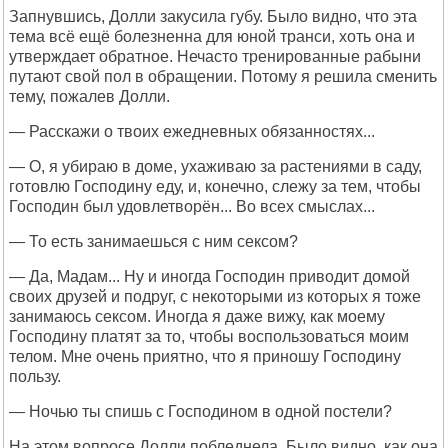
Запнувшись, Долли закусила губу. Было видно, что эта
тема всё ещё болезненна для юной транси, хоть она и
утверждает обратное. Нечасто тренированные рабыни
путают свой пол в обращении. Потому я решила сменить
тему, пожалев Долли.
— Расскажи о твоих ежедневных обязанностях...
— О, я убираю в доме, ухаживаю за растениями в саду,
готовлю Господину еду, и, конечно, слежу за тем, чтобы
Господин был удовлетворён... Во всех смыслах...
— То есть занимаешься с ним сексом?
— Да, Мадам... Ну и иногда Господин приводит домой
своих друзей и подруг, с некоторыми из которых я тоже
занимаюсь сексом. Иногда я даже вижу, как моему
Господину платят за то, чтобы воспользоваться моим
телом. Мне очень приятно, что я приношу Господину
пользу.
— Ночью ты спишь с Господином в одной постели?
На этом вопросе Долли побледнела. Было видно, как она