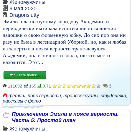
Женомужчины
6 мая 2020
Dragonslutty
Эмили шла по пустому коридору Академии, и
периодически вытирала вспотевшие от волнения
ладошки о свою форменную юбку. До сих пор она ни
разу не была в легендарной Уборной, но, как и любая
из запертых в пояса верности транс-девушек
Академии, она в точности знала, где это место
находится. Этот...
Читать далее...
111692
165
9.71
3
фетиш
,
пояс верности
,
транссексуалы
,
студентка
,
рассказы с фото
Приключения Эмили в поясе верности.
Часть 5: Простой план
Женомужчины