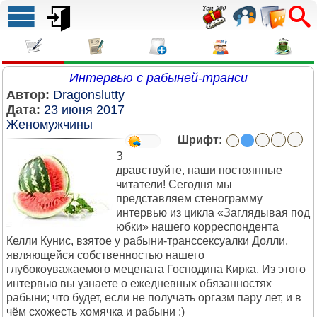
Интервью с рабыней-транси
Автор:
Dragonslutty
Дата:
23 июня 2017
Женомужчины
Шрифт:
З
дравствуйте, наши постоянные
читатели! Сегодня мы
представляем стенограмму
интервью из цикла «Заглядывая под
юбки» нашего корреспондента
Келли Кунис, взятое у рабыни-транссексуалки Долли,
являющейся собственностью нашего
глубокоуважаемого мецената Господина Кирка. Из этого
интервью вы узнаете о ежедневных обязанностях
рабыни; что будет, если не получать оргазм пару лет, и в
чём схожесть хомячка и рабыни :)