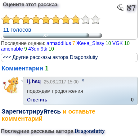
Оцените этот рассказ:
87
11 голосов
87
Последние оценки:
armaddilus
7
Женя_Sissy
10
VGK
10
amenable
9
43dni9tk
10
<<< Другие рассказы автора Dragonslutty
Комментарии
1
#
lj,hsq
25.06.2017 15:00
подождем продолжения
Ответить
0
Зарегистрируйтесь
и оставьте
комментарий
Последние рассказы автора
Dragonslutty