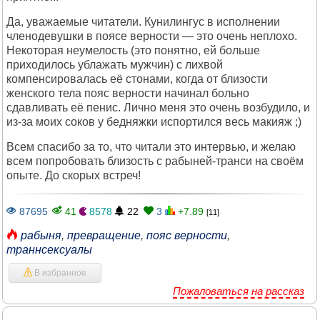
Да, уважаемые читатели. Кунилингус в исполнении
членодевушки в поясе верности — это очень неплохо.
Некоторая неумелость (это понятно, ей больше
приходилось ублажать мужчин) с лихвой
компенсировалась её стонами, когда от близости
женского тела пояс верности начинал больно
сдавливать её пенис. Лично меня это очень возбудило, и
из-за моих соков у бедняжки испортился весь макияж ;)
Всем спасибо за то, что читали это интервью, и желаю
всем попробовать близость с рабыней-транси на своём
опыте. До скорых встреч!
87695
41
8578
22
3
+7.89
[11]
рабыня
,
превращение
,
пояс верности
,
траннсексуалы
В избранное
Пожаловаться на рассказ