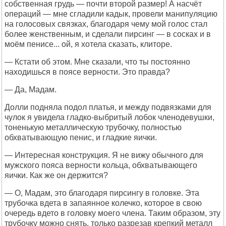
собственная грудь — почти второй размер! А насчёт
операций — мне сгладили кадык, провели манипуляцию
на голосовых связках, благодаря чему мой голос стал
более женственным, и сделали пирсинг — в сосках и в
моём пенисе... ой, я хотела сказать, клиторе.
— Кстати об этом. Мне сказали, что ты постоянно
находишься в поясе верности. Это правда?
— Да, Мадам.
Долли подняла подол платья, и между подвязками для
чулок я увидела гладко-выбритый лобок членодевушки,
тоненькую металлическую трубочку, полностью
обхватывающую пенис, и гладкие яички.
— Интересная конструкция. Я не вижу обычного для
мужского пояса верности кольца, обхватывающего
яички. Как же он держится?
— О, Мадам, это благодаря пирсингу в головке. Эта
трубочка вдета в запаянное колечко, которое в свою
очередь вдето в головку моего члена. Таким образом, эту
трубочку можно снять, только разрезав крепкий металл