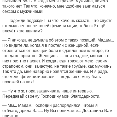
вызывает боль. А когда меня трахает мужчина, ничего
такого нет. Так что, конечно, мне удобнее заниматься
сексом с мужчинами!
— Подожди-подожди! Ты что, хочешь сказать, что спустя
столько лет после твоей феминизации, тебя всё ещё
влечёт к женщинам?
— Я никогда не думала об этом с таких позиций, Мадам...
Но видите ли, когда я в постели с женщиной, если
отрешиться от ноющей боли в сдавленном клиторе, то
это даже приятно. Женщины — они гладкие, мягкие, от
них приятно пахнет. И когда леди трахают меня своим
страпоном, они, зачастую, не такие грубые, как мужчины.
Так что да, мне наверно нравятся женщины. И я рада,
что меня феминизировали — ведь так я могу быть
похожей на них!
— Ну что ж, пора заканчивать наше интервью.
Передавай своему Господину мои благодарности.
— Мм... Мадам, Господин распорядился, чтобы я
отблагодарила Вас... Ну Вы понимаете... Доставила Вам
приятно...