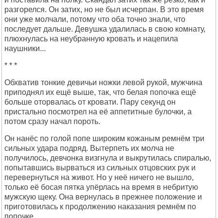
разгорелся. Он затих, но не был исчерпан. В это время
они уже молчали, потому что оба точно знали, что
последует дальше. Девушка удалилась в свою комнату,
плюхнулась на неубранную кровать и нацепила
наушники...
* * *
Обхватив тонкие девичьи ножки левой рукой, мужчина
приподнял их ещё выше, так, что белая попочка ещё
больше оторвалась от кровати. Пару секунд он
пристально посмотрел на её аппетитные булочки, а
потом сразу начал пороть.
Он нанёс по голой попе широким кожаным ремнём три
сильных удара подряд. Вытерпеть их молча не
получилось, девчонка визгнула и выкрутилась спиралью,
попытавшись вырваться из сильных отцовских рук и
перевернуться на живот. Но у неё ничего не вышло,
только её босая пятка упёрлась на время в небритую
мужскую щеку. Она вернулась в прежнее положение и
приготовилась к продолжению наказания ремнём по
попочке.