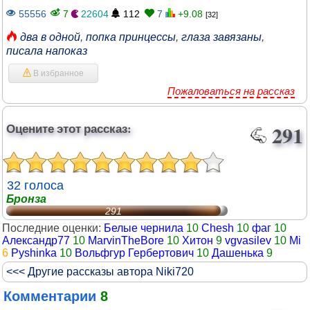
55556
7
22604
112
7
+9.08
[32]
два в одной
,
попка принцессы
,
глаза завязаны
,
писала напоказ
В избранное
Пожаловаться на рассказ
Оцените этот рассказ:
291
32 голоса
Бронза
291
Последние оценки:
Белые чернила
10
Chesh
10
фаг
10
Александр77
10
MarvinTheBore
10
Хитон
9
vgvasilev
10
Mi
6
Pyshinka
10
Вольфгур Гербертович
10
Дашенька
9
<<< Другие рассказы автора Niki720
Комментарии
8