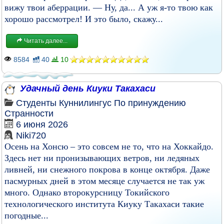
вижу твои аберрации. — Ну, да... А уж я-то твою как
хорошо рассмотрел! И это было, скажу...
Читать далее...
8584
40
10
Удачный день Киуки Такахаси
Студенты
Куннилингус
По принуждению
Странности
6 июня 2026
Niki720
Осень на Хонсю – это совсем не то, что на Хоккайдо.
Здесь нет ни пронизывающих ветров, ни ледяных
ливней, ни снежного покрова в конце октября. Даже
пасмурных дней в этом месяце случается не так уж
много. Однако второкурсницу Токийского
технологического института Киуку Такахаси такие
погодные...