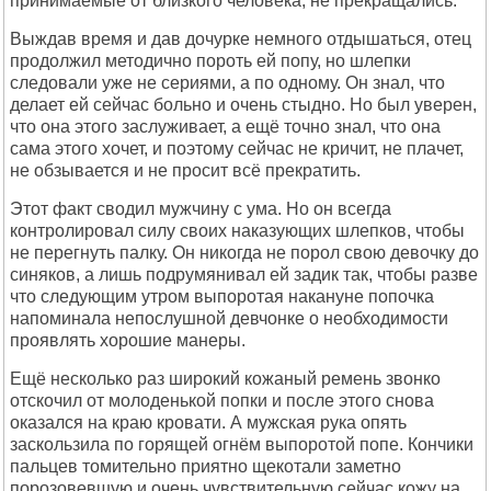
принимаемые от близкого человека, не прекращались.
Выждав время и дав дочурке немного отдышаться, отец
продолжил методично пороть ей попу, но шлепки
следовали уже не сериями, а по одному. Он знал, что
делает ей сейчас больно и очень стыдно. Но был уверен,
что она этого заслуживает, а ещё точно знал, что она
сама этого хочет, и поэтому сейчас не кричит, не плачет,
не обзывается и не просит всё прекратить.
Этот факт сводил мужчину с ума. Но он всегда
контролировал силу своих наказующих шлепков, чтобы
не перегнуть палку. Он никогда не порол свою девочку до
синяков, а лишь подрумянивал ей задик так, чтобы разве
что следующим утром выпоротая накануне попочка
напоминала непослушной девчонке о необходимости
проявлять хорошие манеры.
Ещё несколько раз широкий кожаный ремень звонко
отскочил от молоденькой попки и после этого снова
оказался на краю кровати. А мужская рука опять
заскользила по горящей огнём выпоротой попе. Кончики
пальцев томительно приятно щекотали заметно
порозовевшую и очень чувствительную сейчас кожу на