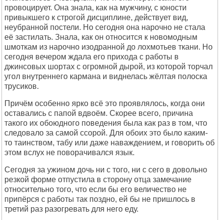
провоцирует. Она знала, как на мужчину, с юности
привыкшего к строгой дисциплине, действует вид,
неубранной постели. Но сегодня она нарочно не стала
её застилать. Знала, как он относится к новомодным
шмоткам из нарочно изодранной до лохмотьев ткани. Но
сегодня вечером ждала его прихода с работы в
джинсовых шортах с огромной дырой, из которой торчал
угол внутреннего кармана и виднелась жёлтая полоска
трусиков.
Причём особенно ярко всё это проявлялось, когда они
оставались с папой вдвоём. Скорее всего, причина
такого их обоюдного поведения была как раз в том, что
следовало за самой ссорой. Для обоих это было каким-
то таинством, табу или даже наваждением, и говорить об
этом вслух не поворачивался язык.
Сегодня за ужином дочь ни с того, ни с сего в довольно
резкой форме отпустила в сторону отца замечание
относительно того, что если бы его величество не
припёрся с работы так поздно, ей бы не пришлось в
третий раз разогревать для него еду.