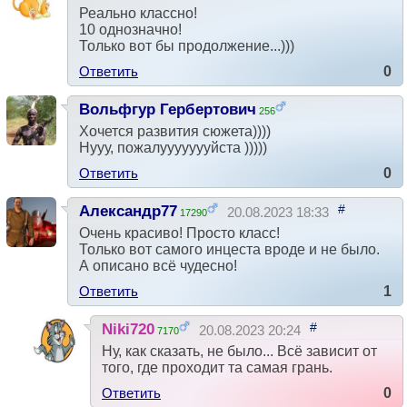
Реально классно!
10 однозначно!
Только вот бы продолжение...)))
Ответить
0
Вольфгур Гербертович
256
#
17.02.2020 00:49
Хочется развития сюжета))))
Нууу, пожалуууууууйста )))))
Ответить
0
#
Александр77
20.08.2023 18:33
17290
Очень красиво! Просто класс!
Только вот самого инцеста вроде и не было.
А описано всё чудесно!
Ответить
1
#
Niki720
20.08.2023 20:24
7170
Ну, как сказать, не было... Всё зависит от
того, где проходит та самая грань.
Ответить
0