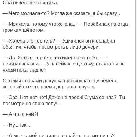
Она ничего не ответила.
— Чего молчала-то? Могла же сказать, я бы сразу...
— Молчала, потому что хотела... — Перебила она отца
громким шёпотом.
— Хотела это терпеть? — Удивился он и ослабил
объятия, чтобы посмотреть в лицо дочери.
— Да. Хотела терпеть это именно от тебя... —
призналась она, — Я и сейчас ещё хочу, так что ты не
уходи пока, ладно?
С этими словами девушка протянула отцу ремень,
который всё это время держала в руках.
— Эээ! Нет-нет-нет! Даже не проси! С ума сошла?! Ты
посмотри на свою попу!..
— А что с ней?!
— Ну... так...
— А мне самой не видно, давай ты посмотришь?