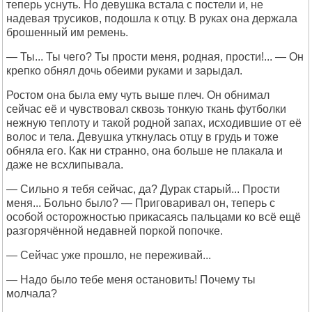
теперь уснуть. Но девушка встала с постели и, не
надевая трусиков, подошла к отцу. В руках она держала
брошенный им ремень.
— Ты... Ты чего? Ты прости меня, родная, прости!... — Он
крепко обнял дочь обеими руками и зарыдал.
Ростом она была ему чуть выше плеч. Он обнимал
сейчас её и чувствовал сквозь тонкую ткань футболки
нежную теплоту и такой родной запах, исходившие от её
волос и тела. Девушка уткнулась отцу в грудь и тоже
обняла его. Как ни странно, она больше не плакала и
даже не всхлипывала.
— Сильно я тебя сейчас, да? Дурак старый... Прости
меня... Больно было? — Приговаривал он, теперь с
особой осторожностью прикасаясь пальцами ко всё ещё
разгорячённой недавней поркой попочке.
— Сейчас уже прошло, не переживай...
— Надо было тебе меня остановить! Почему ты
молчала?