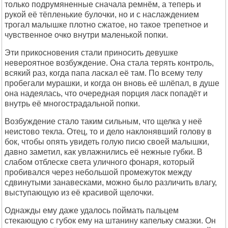
только подрумяненные сначала ремнём, а теперь и
рукой её тёпленькие булочки, но и с наслаждением
трогал малышке плотно сжатое, но такое трепетное и
чувственное очко внутри маленькой попки.
Эти прикосновения стали приносить девушке
невероятное возбуждение. Она стала терять контроль,
всякий раз, когда папа ласкал её там. По всему телу
пробегали мурашки, и когда он вновь её шлёпал, в душе
она надеялась, что очередная порция ласк попадёт и
внутрь её многострадальной попки.
Возбуждение стало таким сильным, что щелка у неё
неистово текла. Отец, то и дело наклонявший голову в
бок, чтобы опять увидеть голую писю своей малышки,
давно заметил, как увлажнились её нежные губки. В
слабом отблеске света уличного фонаря, который
пробивался через небольшой промежуток между
сдвинутыми занавесками, можно было различить влагу,
выступающую из её красивой щелочки.
Однажды ему даже удалось поймать пальцем
стекающую с губок ему на штанину капельку смазки. Он