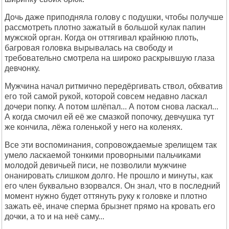
Дочь даже приподняла голову с подушки, чтобы получше
рассмотреть плотно зажатый в большой кулак папин
мужской орган. Когда он оттягивал крайнюю плоть,
багровая головка вырывалась на свободу и
требовательно смотрела на широко раскрывшую глаза
девчонку.
Мужчина начал ритмично передёргивать ствол, обхватив
его той самой рукой, которой совсем недавно ласкал
дочери попку. А потом шлёпал... А потом снова ласкал...
А когда смочил ей её же смазкой попочку, девчушка тут
же кончила, лёжа голенькой у него на коленях.
Все эти воспоминания, сопровождаемые зрелищем так
умело ласкаемой тонкими проворными пальчиками
молодой девичьей писи, не позволили мужчине
онанировать слишком долго. Не прошло и минуты, как
его член буквально взорвался. Он знал, что в последний
момент нужно будет оттянуть руку к головке и плотно
зажать её, иначе сперма брызнет прямо на кровать его
дочки, а то и на неё саму...