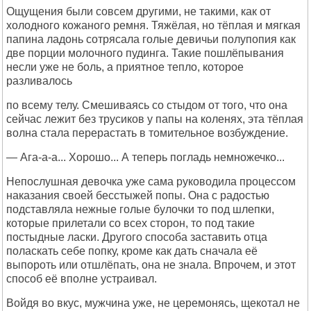
Ощущения были совсем другими, не такими, как от
холодного кожаного ремня. Тяжёлая, но тёплая и мягкая
папина ладонь сотрясала голые девичьи полупопия как
две порции молочного пудинга. Такие пошлёпывания
несли уже не боль, а приятное тепло, которое
разливалось
по всему телу. Смешиваясь со стыдом от того, что она
сейчас лежит без трусиков у папы на коленях, эта тёплая
волна стала перерастать в томительное возбуждение.
— Ага-а-а... Хорошо... А теперь погладь немножечко...
Непослушная девочка уже сама руководила процессом
наказания своей бесстыжей попы. Она с радостью
подставляла нежные голые булочки то под шлепки,
которые прилетали со всех сторон, то под такие
постыдные ласки. Другого способа заставить отца
поласкать себе попку, кроме как дать сначала её
выпороть или отшлёпать, она не знала. Впрочем, и этот
способ её вполне устраивал.
Войдя во вкус, мужчина уже, не церемонясь, щекотал не