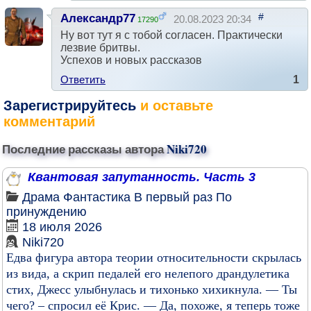
#
Александр77
20.08.2023 20:34
17290
Ну вот тут я с тобой согласен. Практически
лезвие бритвы.
Успехов и новых рассказов
Ответить
1
Зарегистрируйтесь
и оставьте
комментарий
Последние рассказы автора
Niki720
Квантовая запутанность. Часть 3
Драма
Фантастика
В первый раз
По
принуждению
18 июля 2026
Niki720
Едва фигура автора теории относительности скрылась
из вида, а скрип педалей его нелепого драндулетика
стих, Джесс улыбнулась и тихонько хихикнула. — Ты
чего? – спросил её Крис. — Да, похоже, я теперь тоже