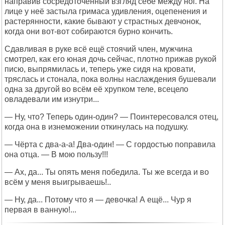
направив сосредоточенный взгляд себе между ног. На
лице у неё застыла гримаса удивления, оцепенения и
растерянности, какие бывают у страстных девчонок,
когда они вот-вот собираются бурно кончить.
Сдавливая в руке всё ещё стоячий член, мужчина
смотрел, как его юная дочь сейчас, плотно прижав рукой
писю, выпрямилась и, теперь уже сидя на кровати,
тряслась и стонала, пока волны наслаждения бушевали
одна за другой во всём её хрупком теле, всецело
овладевали им изнутри...
— Ну, что? Теперь один-один? — Поинтересовался отец,
когда она в изнеможении откинулась на подушку.
— Чёрта с два-а-а! Два-один! — С гордостью поправила
она отца. — В мою пользу!!!
— Ах, да... Ты опять меня победила. Ты же всегда и во
всём у меня выигрываешь!..
— Ну, да... Потому что я — девочка! А ещё... Чур я
первая в ванную!...