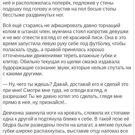
неё и расположилась поперёк, подложив у стены
подушку под голову и опустив на пол босые стопы
бесстыже раздвинутых ног.
Всё ещё стараясь не афишировать давно торчащий
колом в штанах член, мужчина стоял напротив девушки
и не мог отвести взгляд от её красивой писи. Она в это
время запустила левую руку себе под футболку, чтобы
поласкать грудь, а правой принялась хорошо
отточенными движениями тереть влажные губки и
клитор. Обильно текущая из щелки смазка издавала
будоражащие сознание звуки, которые нельзя спутать ни
с какими другими.
— Ну, чего ты ждешь? Давай, доставай его и сделай это
при мне! Смотри мне туда, не отводи взгляд, я
разрешаю! Ты же давно хотел это сделать, глядя мне
прямо в неё, ну, признайся!..
Девчонка закинула ноги на кровать, сложила их стопами
одна к другой и подтянула ближе к себе. В такой позе её
бёдра были разведены почти на шпагат, а мягкие пухлые
губки широко распахнулась, выставив отцу напоказ все