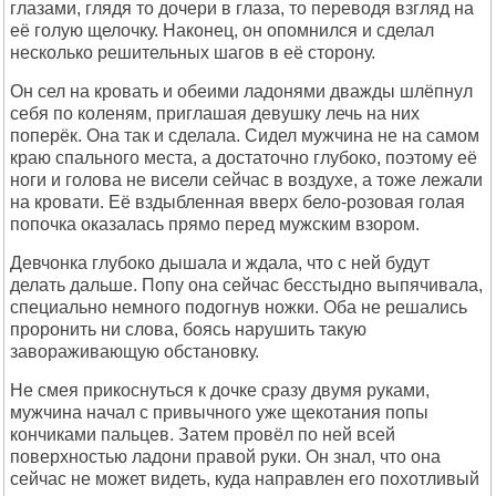
глазами, глядя то дочери в глаза, то переводя взгляд на
её голую щелочку. Наконец, он опомнился и сделал
несколько решительных шагов в её сторону.
Он сел на кровать и обеими ладонями дважды шлёпнул
себя по коленям, приглашая девушку лечь на них
поперёк. Она так и сделала. Сидел мужчина не на самом
краю спального места, а достаточно глубоко, поэтому её
ноги и голова не висели сейчас в воздухе, а тоже лежали
на кровати. Её вздыбленная вверх бело-розовая голая
попочка оказалась прямо перед мужским взором.
Девчонка глубоко дышала и ждала, что с ней будут
делать дальше. Попу она сейчас бесстыдно выпячивала,
специально немного подогнув ножки. Оба не решались
проронить ни слова, боясь нарушить такую
завораживающую обстановку.
Не смея прикоснуться к дочке сразу двумя руками,
мужчина начал с привычного уже щекотания попы
кончиками пальцев. Затем провёл по ней всей
поверхностью ладони правой руки. Он знал, что она
сейчас не может видеть, куда направлен его похотливый