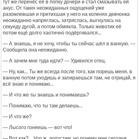
тут же перенёс её в попку дочери и стал смазывать ей
анус. От таких неожиданных ощущений уже
разомлевшая и притихшая у него на коленях девчонка
неожиданно напряглась, затряслась, выгнулась на
секунду дугой, а потом обмякла. Только животик её
потом ещё долго хаотично подёргивался...
— А знаешь, я не хочу, чтобы ты сейчас шёл в ванную. —
Сообщила она неожиданно.
— А зачем мне туда идти? — Удивился отец.
— Ну, как... Ты же всегда после того, как порешь меня, в
ванную потом уходишь и запираешься там, не отрицай, я
всё знаю и понимаю...
— И что же ты знаешь и понимаешь?
— Понимаю, что ты там делаешь...
— И что же?
— Лысого гоняешь — вот что!
— Вот как?... Что ж, допустим, но почему мне сегодня