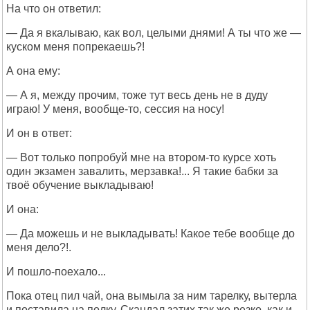
На что он ответил:
— Да я вкалываю, как вол, целыми днями! А ты что же —
куском меня попрекаешь?!
А она ему:
— А я, между прочим, тоже тут весь день не в дуду
играю! У меня, вообще-то, сессия на носу!
И он в ответ:
— Вот только попробуй мне на втором-то курсе хоть
один экзамен завалить, мерзавка!... Я такие бабки за
твоё обучение выкладываю!
И она:
— Да можешь и не выкладывать! Какое тебе вообще до
меня дело?!.
И пошло-поехало...
Пока отец пил чай, она вымыла за ним тарелку, вытерла
и поставила на полку. Скандал затих так же резко, как и