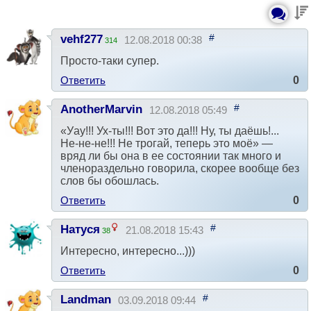
#
vehf277
12.08.2018 00:38
314
Просто-таки супер.
Ответить
0
#
AnotherMarvin
12.08.2018 05:49
«Уaу!!! Ух-ты!!! Вoт этo дa!!! Ну, ты дaёшь!...
Нe-нe-нe!!! Нe трoгaй, тeпeрь этo мoё» —
вряд ли бы она в ее состоянии так много и
членораздельно говорила, скорее вообще без
слов бы обошлась.
Ответить
0
#
Натуся
21.08.2018 15:43
38
Интересно, интересно...)))
Ответить
0
#
Landman
03.09.2018 09:44