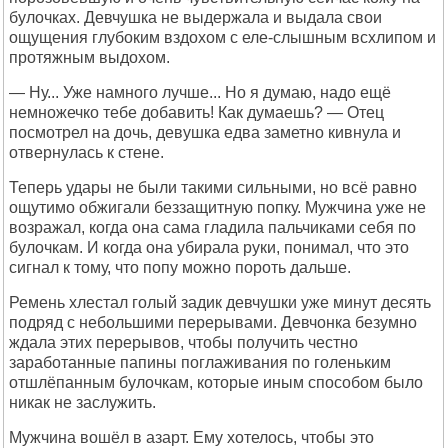
булочках. Девчушка не выдержала и выдала свои
ощущения глубоким вздохом с еле-слышным всхлипом и
протяжным выдохом.
— Ну... Уже намного лучше... Но я думаю, надо ещё
немножечко тебе добавить! Как думаешь? — Отец
посмотрел на дочь, девушка едва заметно кивнула и
отвернулась к стене.
Теперь удары не были такими сильными, но всё равно
ощутимо обжигали беззащитную попку. Мужчина уже не
возражал, когда она сама гладила пальчиками себя по
булочкам. И когда она убирала руки, понимал, что это
сигнал к тому, что попу можно пороть дальше.
Ремень хлестал голый задик девчушки уже минут десять
подряд с небольшими перерывами. Девчонка безумно
ждала этих перерывов, чтобы получить честно
заработанные папины поглаживания по голеньким
отшлёпанным булочкам, которые иным способом было
никак не заслужить.
Мужчина вошёл в азарт. Ему хотелось, чтобы это