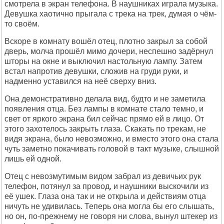
смотрела в экран телефона. В наушниках играла музыка.
Девушка хаотично прыгала с трека на трек, думая о чём-
то своём.
Вскоре в комнату вошёл отец, плотно закрыл за собой
дверь, молча прошёл мимо дочери, неспешно задёрнул
шторы на окне и выключил настольную лампу. Затем
встал напротив девушки, сложив на груди руки, и
надменно уставился на неё сверху вниз.
Она демонстративно делала вид, будто и не заметила
появления отца. Без лампы в комнате стало темно, и
свет от яркого экрана бил сейчас прямо ей в лицо. От
этого захотелось закрыть глаза. Скакать по трекам, не
видя экрана, было невозможно, и вместо этого она стала
чуть заметно покачивать головой в такт музыке, слышной
лишь ей одной.
Отец с невозмутимым видом забрал из девичьих рук
телефон, потянул за провод, и наушники выскочили из
её ушек. Глаза она так и не открыла и действиям отца
ничуть не удивилась. Теперь она могла бы его слышать,
но он, по-прежнему не говоря ни слова, вынул штекер из