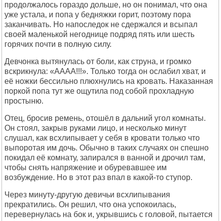
продолжалось гораздо дольше, но он понимал, что она
уже устала, и попа у бедняжки горит, поэтому пора
заканчивать. Но напоследок не сдержался и всыпал
своей маленькой негоднице подряд пять или шесть
горячих почти в полную силу.
Девчонка вытянулась от боли, как струна, и громко
вскрикнула: «АААА!!!». Только тогда он ослабил хват, и
её ножки бессильно плюхнулись на кровать. Наказанная
поркой попа тут же ощутила под собой прохладную
простыню.
Отец, бросив ремень, отошёл в дальний угол комнаты.
Он стоял, закрыв руками лицо, и несколько минут
слушал, как всхлипывает у себя в кровати только что
выпоротая им дочь. Обычно в таких случаях он спешно
покидал её комнату, запирался в ванной и дрочил там,
чтобы снять напряжение и обуревавшее им
возбуждение. Но в этот раз впал в какой-то ступор.
Через минуту-другую девичьи всхлипывания
прекратились. Он решил, что она успокоилась,
перевернулась на бок и, укрывшись с головой, пытается