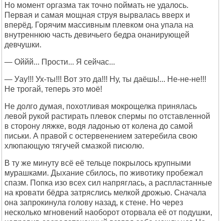
Но момент оргазма так точно поймать не удалось.
Первая и самая мощная струя вырвалась вверх и
вперёд. Горячим массивным плевком она упала на
внутреннюю часть девичьего бедра онанирующей
девчушки.
— Оййй... Прости... Я сейчас...
— Уау!!! Ух-ты!!! Вот это да!!! Ну, ты даёшь!... Не-не-не!!!
Не трогай, теперь это моё!
Не долго думая, похотливая мокрощелка принялась
левой рукой растирать плевок спермы по отставленной
в сторону ляжке, водя ладонью от колена до самой
письки. А правой с остервенением затеребила свою
хлюпающую тягучей смазкой писюлю.
В ту же минуту всё её тельце покрылось крупными
мурашками. Дыхание сбилось, по животику пробежал
спазм. Попка изо всех сил напряглась, а распластанные
на кровати бёдра затряслись мелкой дрожью. Сначала
она запрокинула голову назад, к стене. Но через
несколько мгновений наоборот оторвала её от подушки,