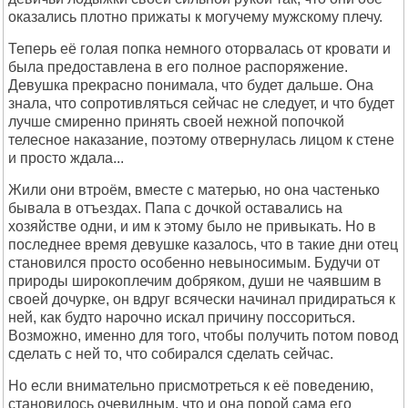
оказались плотно прижаты к могучему мужскому плечу.
Теперь её голая попка немного оторвалась от кровати и
была предоставлена в его полное распоряжение.
Девушка прекрасно понимала, что будет дальше. Она
знала, что сопротивляться сейчас не следует, и что будет
лучше смиренно принять своей нежной попочкой
телесное наказание, поэтому отвернулась лицом к стене
и просто ждала...
Жили они втроём, вместе с матерью, но она частенько
бывала в отъездах. Папа с дочкой оставались на
хозяйстве одни, и им к этому было не привыкать. Но в
последнее время девушке казалось, что в такие дни отец
становился просто особенно невыносимым. Будучи от
природы широкоплечим добряком, души не чаявшим в
своей дочурке, он вдруг всячески начинал придираться к
ней, как будто нарочно искал причину поссориться.
Возможно, именно для того, чтобы получить потом повод
сделать с ней то, что собирался сделать сейчас.
Но если внимательно присмотреться к её поведению,
становилось очевидным, что и она порой сама его