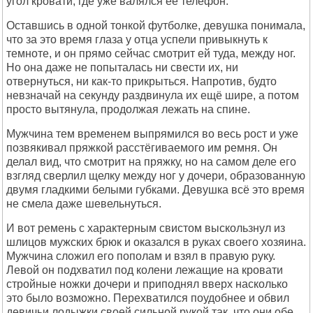
угол кровати, где уже валялся её телефон.
Оставшись в одной тонкой футболке, девушка понимала,
что за это время глаза у отца успели привыкнуть к
темноте, и он прямо сейчас смотрит ей туда, между ног.
Но она даже не попыталась ни свести их, ни
отвернуться, ни как-то прикрыться. Напротив, будто
невзначай на секунду раздвинула их ещё шире, а потом
просто вытянула, продолжая лежать на спине.
Мужчина тем временем выпрямился во весь рост и уже
позвякивал пряжкой расстёгиваемого им ремня. Он
делал вид, что смотрит на пряжку, но на самом деле его
взгляд сверлил щелку между ног у дочери, образованную
двумя гладкими белыми губками. Девушка всё это время
не смела даже шевельнуться.
И вот ремень с характерным свистом выскользнул из
шлицов мужских брюк и оказался в руках своего хозяина.
Мужчина сложил его пополам и взял в правую руку.
Левой он подхватил под колени лежащие на кровати
стройные ножки дочери и приподнял вверх насколько
это было возможно. Перехватился поудобнее и обвил
девичьи лодыжки своей сильной рукой так, что они обе