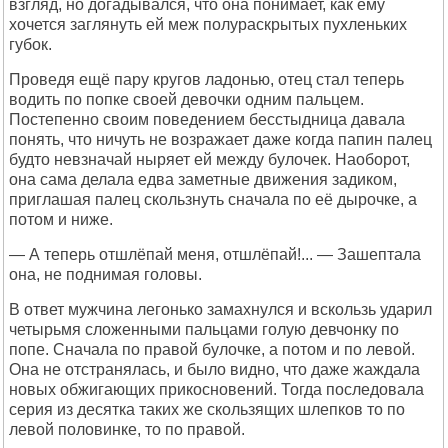
взгляд, но догадывался, что она понимает, как ему
хочется заглянуть ей меж полураскрытых пухленьких
губок.
Проведя ещё пару кругов ладонью, отец стал теперь
водить по попке своей девочки одним пальцем.
Постепенно своим поведением бесстыдница давала
понять, что ничуть не возражает даже когда папин палец
будто невзначай ныряет ей между булочек. Наоборот,
она сама делала едва заметные движения задиком,
приглашая палец скользнуть сначала по её дырочке, а
потом и ниже.
— А теперь отшлёпай меня, отшлёпай!... — Зашептала
она, не поднимая головы.
В ответ мужчина легонько замахнулся и вскользь ударил
четырьмя сложенными пальцами голую девчонку по
попе. Сначала по правой булочке, а потом и по левой.
Она не отстранялась, и было видно, что даже жаждала
новых обжигающих прикосновений. Тогда последовала
серия из десятка таких же скользящих шлепков то по
левой половинке, то по правой.