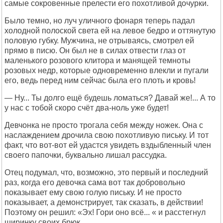
самые сокровенные прелести его похотливой дочурки.
Было темно, но луч уличного фонаря теперь падал
холодной полоской света ей на левое бедро и оттянутую
половую губку. Мужчина, не отрываясь, смотрел ей
прямо в писю. Он был не в силах отвести глаз от
маленького розового клитора и манящей темноты
розовых недр, которые одновременно влекли и пугали
его, ведь перед ним сейчас была его плоть и кровь!
— Ну... Ты долго ещё будешь ломаться? Давай же!... А то
у нас с тобой скоро счёт два-ноль уже будет!
Девчонка не просто трогала себя между ножек. Она с
наслаждением дрочила свою похотливую письку. И тот
факт, что вот-вот ей удастся увидеть вздыбленный член
своего папочки, буквально лишал рассудка.
Отец подумал, что, возможно, это первый и последний
раз, когда его девочка сама вот так добровольно
показывает ему свою голую письку. И не просто
показывает, а демонстрирует, так сказать, в действии!
Поэтому он решил: «Эх! Гори оно всё... « и расстегнул
ширинку своих брюк.