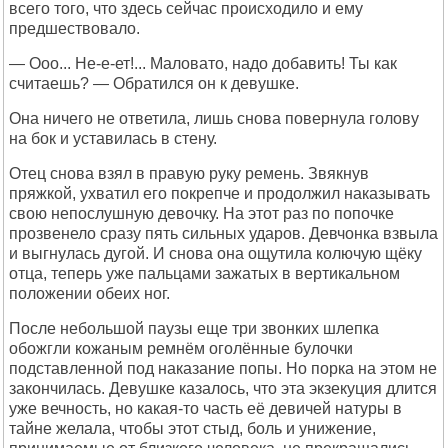
всего того, что здесь сейчас происходило и ему
предшествовало.
— Ооо... Не-е-ет!... Маловато, надо добавить! Ты как
считаешь? — Обратился он к девушке.
Она ничего не ответила, лишь снова повернула голову
на бок и уставилась в стену.
Отец снова взял в правую руку ремень. Звякнув
пряжкой, ухватил его покрепче и продолжил наказывать
свою непослушную девочку. На этот раз по попочке
прозвенело сразу пять сильных ударов. Девчонка взвыла
и выгнулась дугой. И снова она ощутила колючую щёку
отца, теперь уже пальцами зажатых в вертикальном
положении обеих ног.
После небольшой паузы еще три звонких шлепка
обожгли кожаным ремнём оголённые булочки
подставленной под наказание попы. Но порка на этом не
закончилась. Девушке казалось, что эта экзекуция длится
уже вечность, но какая-то часть её девичей натуры в
тайне желала, чтобы этот стыд, боль и унижение,