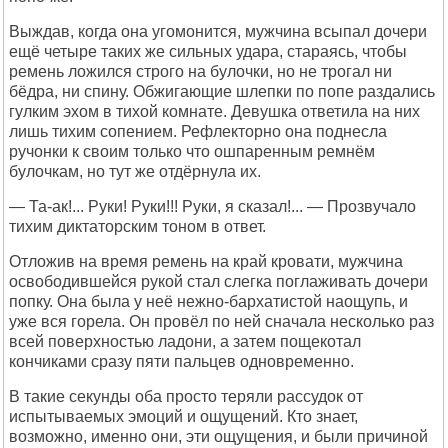
Выждав, когда она угомонится, мужчина всыпал дочери
ещё четыре таких же сильных удара, стараясь, чтобы
ремень ложился строго на булочки, но не трогал ни
бёдра, ни спину. Обжигающие шлепки по попе раздались
гулким эхом в тихой комнате. Девушка ответила на них
лишь тихим сопением. Рефлекторно она поднесла
ручонки к своим только что ошпаренным ремнём
булочкам, но тут же отдёрнула их.
— Та-ак!... Руки! Руки!!! Руки, я сказал!... — Прозвучало
тихим диктаторским тоном в ответ.
Отложив на время ремень на край кровати, мужчина
освободившейся рукой стал слегка поглаживать дочери
попку. Она была у неё нежно-бархатистой наощупь, и
уже вся горела. Он провёл по ней сначала несколько раз
всей поверхностью ладони, а затем пощекотал
кончиками сразу пяти пальцев одновременно.
В такие секунды оба просто теряли рассудок от
испытываемых эмоций и ощущений. Кто знает,
возможно, именно они, эти ощущения, и были причиной