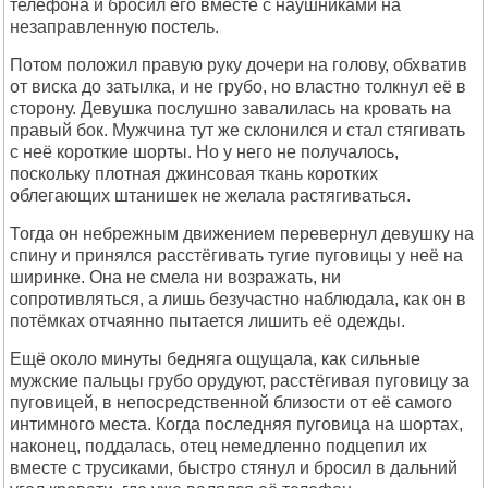
телефона и бросил его вместе с наушниками на
незаправленную постель.
Потом положил правую руку дочери на голову, обхватив
от виска до затылка, и не грубо, но властно толкнул её в
сторону. Девушка послушно завалилась на кровать на
правый бок. Мужчина тут же склонился и стал стягивать
с неё короткие шорты. Но у него не получалось,
поскольку плотная джинсовая ткань коротких
облегающих штанишек не желала растягиваться.
Тогда он небрежным движением перевернул девушку на
спину и принялся расстёгивать тугие пуговицы у неё на
ширинке. Она не смела ни возражать, ни
сопротивляться, а лишь безучастно наблюдала, как он в
потёмках отчаянно пытается лишить её одежды.
Ещё около минуты бедняга ощущала, как сильные
мужские пальцы грубо орудуют, расстёгивая пуговицу за
пуговицей, в непосредственной близости от её самого
интимного места. Когда последняя пуговица на шортах,
наконец, поддалась, отец немедленно подцепил их
вместе с трусиками, быстро стянул и бросил в дальний