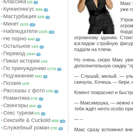
Классика
629
Макс 
+1
Куннилингус
уже г
4566
+4
Мастурбация
3208
+2
Утро
Минет
16216
огром
+12
Наблюдатели
борд
10335
+10
огромному зданию. Стоил
Не порно
4049
+2
взглядом стройную фигур
Остальное
1404
+4
падали на плечи.
Перевод
10544
+5
Но очень скоро Макс увид
Пикап истории
1165
дополнительную скидку "пр
По принуждению
12718
+7
Подчинение
— Слушай, милый, — улыб
9462
+9
скинула. Хочешь — бери, н
Поэзия
1678
Рассказы с фото
3768
Клиент покраснел и быстр
+2
Романтика
6725
+7
— Максимушка, — нежно ег
Свингеры
2642
+1
тебя ждёт нечто особо при
Секс туризм
876
+1
— --
Сексwife & Cuckold
4095
+10
Служебный роман
2782
Макс сразу вспомнил вче
+5