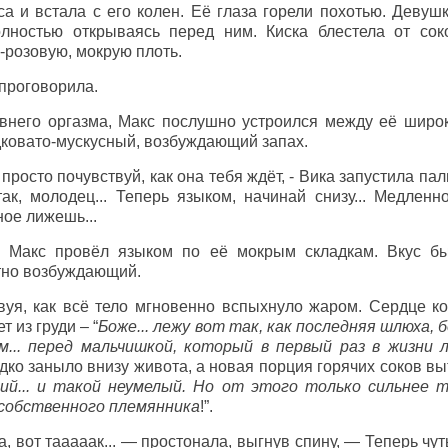
 и встала с его колен. Её глаза горели похотью. Девушк
олностью открываясь перед ним. Киска блестела от сок
-розовую, мокрую плоть.
 проговорила.
него оргазма, Макс послушно устроился между её широк
адковато-мускусный, возбуждающий запах.
просто почувствуй, как она тебя ждёт, - Вика запустила па
так, молодец... Теперь языком, начинай снизу... Медлен
ное лижешь...
о Макс провёл языком по её мокрым складкам. Вкус б
тно возбуждающий.
твуя, как всё тело мгновенно вспыхнуло жаром. Сердце ко
 из груди – “
Боже... лежу вот так, как последняя шлюха, 
м... перед мальчишкой, который в первый раз в жизни
адко заныло внизу живота, а новая порция горячих соков вы
ий... и такой неумелый. Но от этого только сильнее т
собственного племянника
!”.
, вот тааааак... — простонала, выгнув спину, — Теперь чу