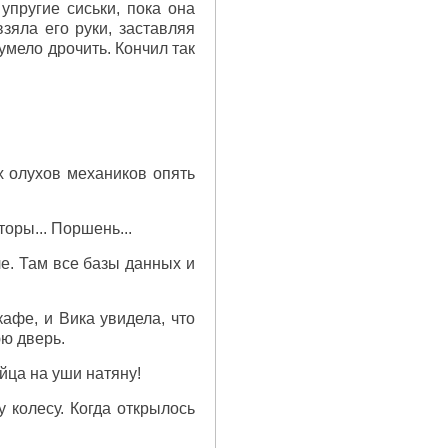
упругие сиськи, пока она
зяла его руки, заставляя
умело дрочить. Кончил так
их олухов механиков опять
торы... Поршень...
ле. Там все базы данных и
афе, и Вика увидела, что
ю дверь.
йца на уши натяну!
 колесу. Когда открылось