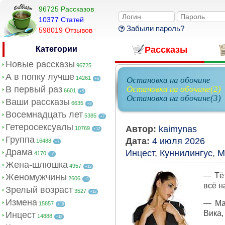
96725 Рассказов
10377 Cтатей
Забыли пароль?
598019 Отзывов
Категории
Рассказы
Новые рассказы
96725
А в попку лучше
14261
Остановка на обочине
+6
В первый раз
Остановка на обочине(2)
6601
+5
Остановка на обочине(3)
Ваши рассказы
6635
+8
Восемнадцать лет
5385
+7
Гетеросексуалы
Автор:
kaimynas
10769
+12
Группа
Дата:
4 июля 2026
16488
+7
Драма
Инцест
,
Куннилингус
,
М
4170
+8
Жена-шлюшка
4957
+13
— Тёт
Женомужчины
2606
+3
всё н
Зрелый возраст
3527
+12
Измена
— Мак
15857
+18
Вика,
Инцест
14888
+18