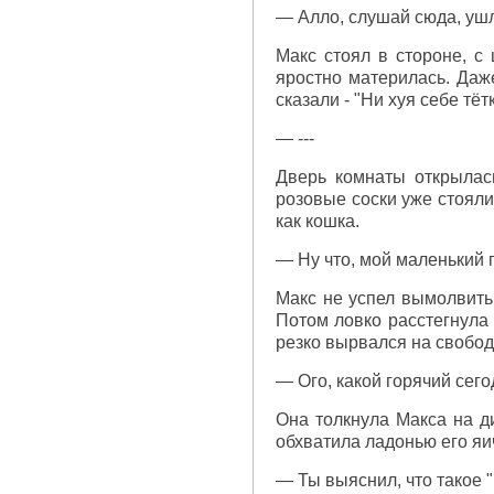
— Алло, слушай сюда, ушл
Макс стоял в стороне, с
яростно материлась. Даж
сказали - "Ни хуя себе тётк
— ---
Дверь комнаты открылас
розовые соски уже стояли
как кошка.
— Ну что, мой маленький 
Макс не успел вымолвить 
Потом ловко расстегнула
резко вырвался на свободу
— Ого, какой горячий сего
Она толкнула Макса на ди
обхватила ладонью его яи
— Ты выяснил, что такое 