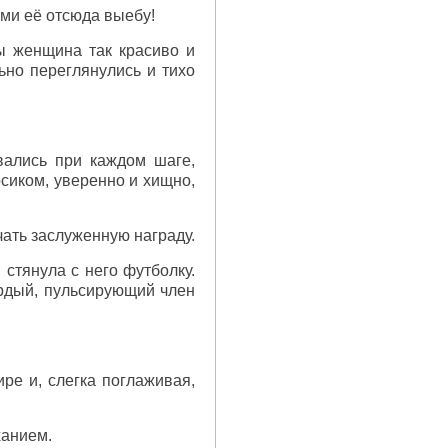
ами её отсюда выебу!
ы женщина так красиво и
ьно переглянулись и тихо
вались при каждом шаге,
осиком, уверенно и хищно,
ать заслуженную награду.
стянула с него футболку.
ёрдый, пульсирующий член
ре и, слегка поглаживая,
ханием.