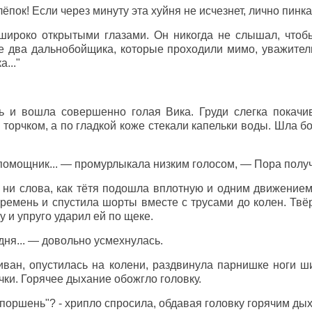
ёпок! Если через минуту эта хуйня не исчезнет, лично пинк
 широко открытыми глазами. Он никогда не слышал, чтоб
е два дальнобойщика, которые проходили мимо, уважител
а..."
ь и вошла совершенно голая Вика. Груди слегка покачи
 торчком, а по гладкой коже стекали капельки воды. Шла б
помощник... — промурлыкала низким голосом, — Пора получ
ни слова, как тётя подошла вплотную и одним движением 
 ремень и спустила шорты вместе с трусами до колен. Тв
 и упруго ударил ей по щеке.
дня... — довольно усмехнулась.
ван, опустилась на колени, раздвинула парнишке ноги ши
чки. Горячее дыхание обожгло головку.
"поршень"? - хрипло спросила, обдавая головку горячим ды