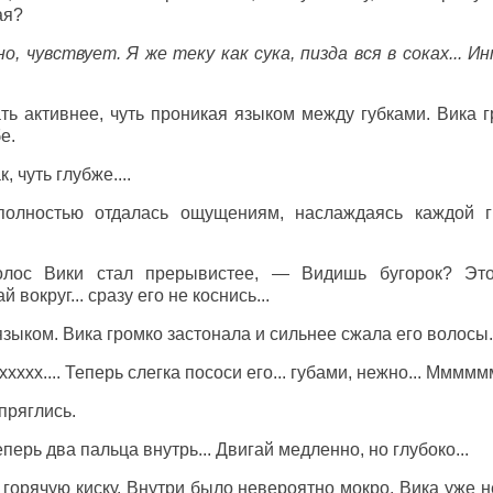
ая?
, чувствует. Я же теку как сука, пизда вся в соках... И
ть активнее, чуть проникая языком между губками. Вика г
е.
, чуть глубже....
полностью отдалась ощущениям, наслаждаясь каждой г
лос Вики стал прерывистее, — Видишь бугорок? Это
вокруг... сразу его не коснись...
зыком. Вика громко застонала и сильнее сжала его волосы.
ххххх.... Теперь слегка пососи его... губами, нежно... Мммммм
пряглись.
перь два пальца внутрь... Двигай медленно, но глубоко...
 горячую киску. Внутри было невероятно мокро. Вика уже 