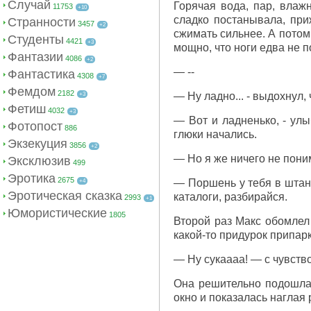
Случай
Горячая вода, пар, влажн
11753
+10
сладко постанывала, при
Странности
3457
+2
сжимать сильнее. А потом
Студенты
4421
+3
мощно, что ноги едва не п
Фантазии
4086
+2
— --
Фантастика
4308
+7
Фемдом
2182
— Ну ладно... - выдохнул,
+3
Фетиш
4032
+3
— Вот и ладненько, - улы
Фотопост
886
глюки начались.
Экзекуция
3856
+2
— Но я же ничего не поним
Эксклюзив
499
Эротика
2675
— Поршень у тебя в штана
+4
Эротическая сказка
каталоги, разбирайся.
2993
+1
Юмористические
1805
Второй раз Макс обомлел 
какой-то придурок припар
— Ну сукаааа! — с чувств
Она решительно подошла 
окно и показалась наглая