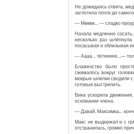
Не дожидаясь ответа, мед
заглотила почти до самого
— Мммм... — сладко проур
Начала медленно сосать,
несколько раз шлёпнула 
посасывая и облизывая их
— Аааа... тётяяяяя...— то
Блаженство было просто
сжималось вокруг головк
мокрые шлепки сводили с 
готовые выстрелить.
Вика ускорила движения, 
основание члена.
— Давай, Максимка... конч
Макс не выдержал и с гр
отстранилась, громко при