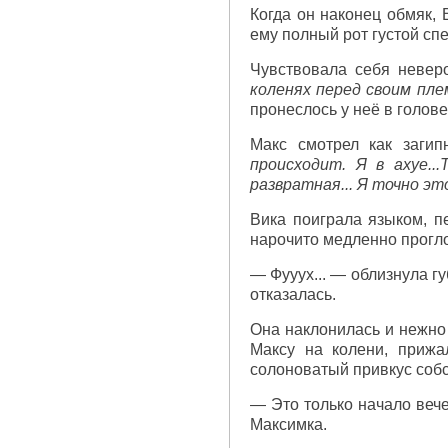
Когда он наконец обмяк, 
ему полный рот густой спе
Чувствовала себя неверо
коленях перед своим пле
пронеслось у неё в голов
Макс смотрел как загип
происходит.
Я в ахуе...
развратная... Я точно эт
Вика поиграла языком, п
нарочито медленно прогл
— Фууух... — облизнула гу
отказалась.
Она наклонилась и нежно 
Максу на колени, прижа
солоноватый привкус соб
— Это только начало вече
Максимка.