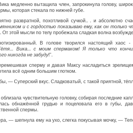
Вика медленно вытащила член, запрокинула голову, широк
рмы, которая стекала по нижней губе.
ятно развратной, похотливой сучкой.. . и абсолютно сча
мянником и с гордостью показываю ему, как он только ч
е. От этой мысли по телу пробежала сладкая волна возбужд
нотизированный. В голове творился настоящий хаос - 
Тётя... Вика... с моим спермаком! Я только что конч
ого никогда не забуду
!".
еремешивая сперму и давая Максу насладиться зрелищем
отила всё одним большим глотком.
бы, — Суперский вкус. Сладковатый, с такой приятной, тёпл
облизала чувствительную головку, собирая последние капл
лась обнажённой грудью и поцеловала его в губы, дав
ственной спермы.
ра, — шепнула ему на ухо, слегка покусывая мочку, — Теп