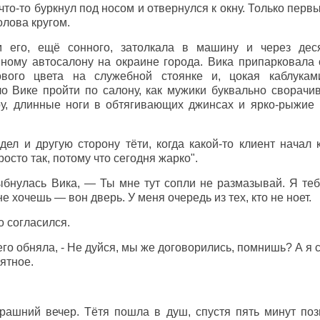
что-то буркнул под носом и отвернулся к окну. Только первы
олова кругом.
м его, ещё сонного, затолкала в машину и через дес
ному автосалону на окраине города. Вика припарковала 
ового цвета на служебной стоянке и, цокая каблукам
о Вике пройти по салону, как мужики буквально сворачи
у, длинные ноги в обтягивающих джинсах и ярко-рыжие 
ел и другую сторону тёти, когда какой-то клиент начал 
осто так, потому что сегодня жарко".
нулась Вика, — Ты мне тут сопли не размазывай. Я тебе
е хочешь — вон дверь. У меня очередь из тех, кто не ноет.
о согласился.
о обняла, - Не дуйся, мы же договорились, помнишь? А я 
ятное.
рашний вечер. Тётя пошла в душ, спустя пять минут поз