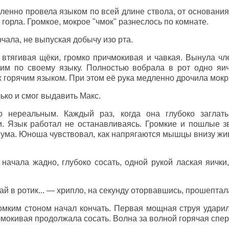
ленно провела языком по всей длине ствола, от основания
 горла. Громкое, мокрое "чмок" разнеслось по комнате.
чала, не выпуская добычу изо рта.
 втягивая щёки, громко причмокивая и чавкая. Вынула чл
им по своему языку. Полностью вобрала в рот одно яичк
 горячим языком. При этом её рука медленно дрочила мокр
лько и смог выдавить Макс.
 нереальным. Каждый раз, когда она глубоко заглаты
и. Язык работал не останавливаясь. Громкие и пошлые зв
ума. Юноша чувствовал, как напрягаются мышцы внизу жив
начала жадно, глубоко сосать, одной рукой лаская яички
ай в ротик... — хрипло, на секунду оторвавшись, прошептал
омким стоном начал кончать. Первая мощная струя ударил
чмокивая продолжала сосать. Волна за волной горячая спер