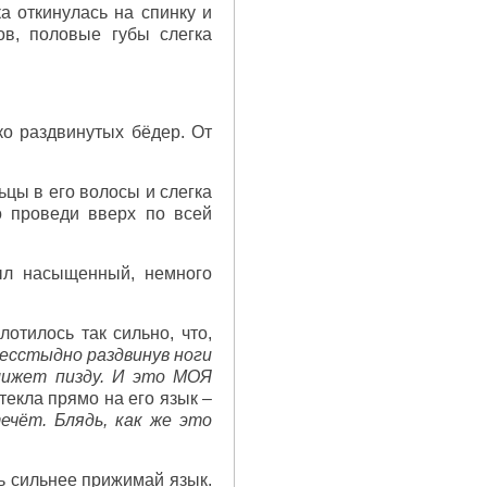
а откинулась на спинку и
ов, половые губы слегка
о раздвинутых бёдер. От
льцы в его волосы и слегка
но проведи вверх по всей
ыл насыщенный, немного
лотилось так сильно, что,
бесстыдно раздвинув ноги
 лижет пизду. И это МОЯ
текла прямо на его язык –
ечёт. Блядь, как же это
ть сильнее прижимай язык.