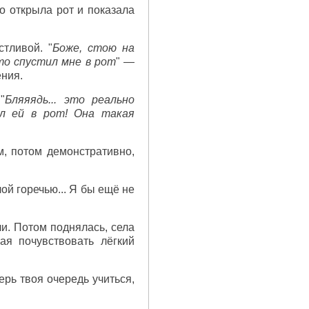
о открыла рот и показала
стливой. "
Боже, стою на
то спустил мне в рот
" —
ения.
"
Бляяядь... это реально
ил ей в рот! Она такая
, потом демонстративно,
ой горечью... Я бы ещё не
и. Потом поднялась, села
ая почувствовать лёгкий
ерь твоя очередь учиться,