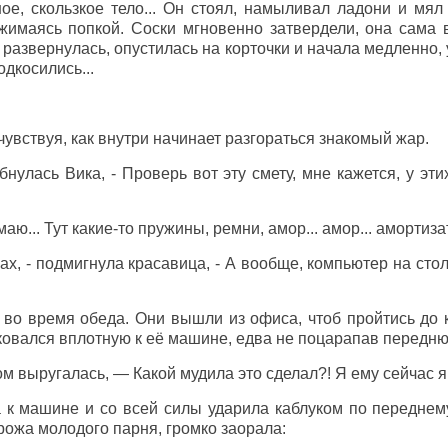
ое, скользкое тело... Он стоял, намыливал ладони и мял 
жимаясь попкой. Соски мгновенно затвердели, она сама в
 развернулась, опустилась на корточки и начала медленно, 
одкосились...
 чувствуя, как внутри начинает разгораться знакомый жар.
бнулась Вика, - Проверь вот эту смету, мне кажется, у эт
аю... Тут какие-то пружины, ремни, амор... амор... амортиза
х, - подмигнула красавица, - А вообще, компьютер на сто
во время обеда. Они вышли из офиса, чтоб пройтись до к
ковался вплотную к её машине, едва не поцарапав передню
ом выругалась, — Какой мудила это сделал?! Я ему сейчас я
к машине и со всей силы ударила каблуком по переднему
 рожа молодого парня, громко заорала: