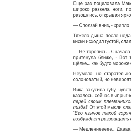
Ещё раз поцеловала Макса
широко развела ноги, п
разошлись, открывая ярко
— Сползай вниз, - хрипло
Тяжело дыша после недав
киски исходил густой, сл
— Не торопись... Сначала 
притянула ближе, - Вот 
щёлке... как будто мороже
Неумело, но старательн
солоноватый, но невероя
Вика закусила губу, чувс
казалось, сейчас выпрыгнет
перед своим племяннико
пизда
!“ От этой мысли сл
“
Его язычок такой горяч
возбуждает развращать 
— Медленнеееее... Дааааа