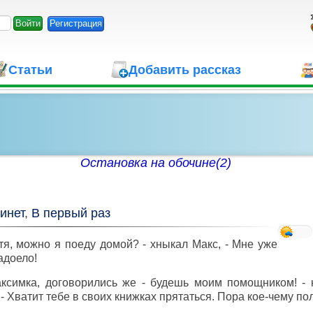
Регистрация
Статьи
Добавить рассказ
Остановка на обочине(2)
инет
,
В первый раз
я, можно я поеду домой? - хныкал Макс, - Мне уже
адоело!
симка, договорились же - будешь моим помощником! - к
 - Хватит тебе в своих книжках прятаться. Пора кое-чему по