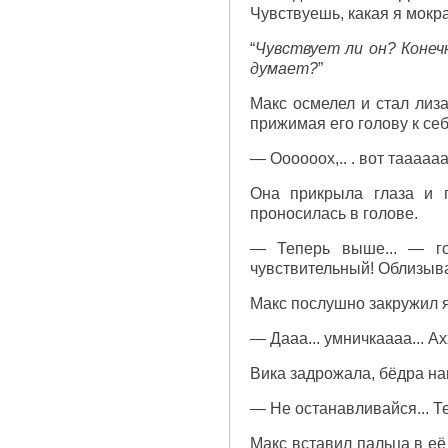
Чувствуешь, какая я мокр
“
Чувствует ли он? Конечно
думает?
”
Макс осмелел и стал лиза
прижимая его голову к себ
— Оооооох,.. . вот таааааак
Она прикрыла глаза и 
проносилась в голове.
— Теперь выше... — го
чувствительный! Облизывай 
Макс послушно закружил я
— Дааа... умничкаааа... Ах
Вика задрожала, бёдра на
— Не останавливайся... Те
Макс вставил пальца в её