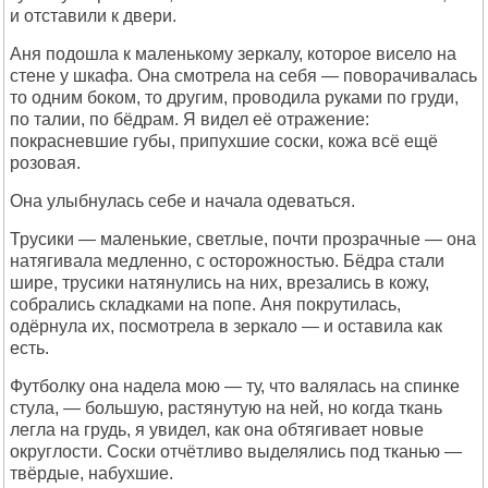
и отставили к двери.
Аня подошла к маленькому зеркалу, которое висело на
стене у шкафа. Она смотрела на себя — поворачивалась
то одним боком, то другим, проводила руками по груди,
по талии, по бёдрам. Я видел её отражение:
покрасневшие губы, припухшие соски, кожа всё ещё
розовая.
Она улыбнулась себе и начала одеваться.
Трусики — маленькие, светлые, почти прозрачные — она
натягивала медленно, с осторожностью. Бёдра стали
шире, трусики натянулись на них, врезались в кожу,
собрались складками на попе. Аня покрутилась,
одёрнула их, посмотрела в зеркало — и оставила как
есть.
Футболку она надела мою — ту, что валялась на спинке
стула, — большую, растянутую на ней, но когда ткань
легла на грудь, я увидел, как она обтягивает новые
округлости. Соски отчётливо выделялись под тканью —
твёрдые, набухшие.