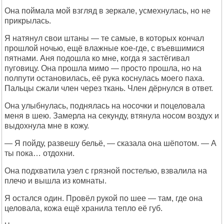
Она поймала мой взгляд в зеркале, усмехнулась, но не
прикрылась.
Я натянул свои штаны — те самые, в которых кончал
прошлой ночью, ещё влажные кое-где, с въевшимися
пятнами. Аня подошла ко мне, когда я застёгивал
пуговицу. Она прошла мимо — просто прошла, но на
полпути остановилась, её рука коснулась моего паха.
Пальцы сжали член через ткань. Член дёрнулся в ответ.
Она улыбнулась, поднялась на носочки и поцеловала
меня в шею. Замерла на секунду, втянула носом воздух и
выдохнула мне в кожу.
— Я пойду, развешу бельё, — сказала она шёпотом. — А
ты пока… отдохни.
Она подхватила узел с грязной постелью, взвалила на
плечо и вышла из комнаты.
Я остался один. Провёл рукой по шее — там, где она
целовала, кожа ещё хранила тепло её губ.