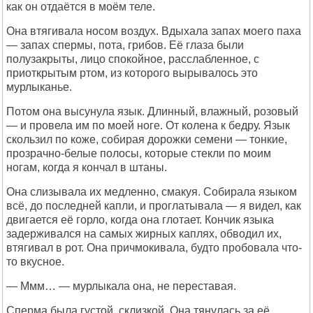
как он отдаётся в моём теле.
Она втягивала носом воздух. Вдыхала запах моего паха
— запах спермы, пота, грибов. Её глаза были
полузакрыты, лицо спокойное, расслабленное, с
приоткрытым ртом, из которого вырывалось это
мурлыканье.
Потом она высунула язык. Длинный, влажный, розовый
— и провела им по моей ноге. От колена к бедру. Язык
скользил по коже, собирая дорожки семени — тонкие,
прозрачно-белые полосы, которые стекли по моим
ногам, когда я кончал в штаны.
Она слизывала их медленно, смакуя. Собирала языком
всё, до последней капли, и проглатывала — я видел, как
двигается её горло, когда она глотает. Кончик языка
задерживался на самых жирных каплях, обводил их,
втягивал в рот. Она причмокивала, будто пробовала что-
то вкусное.
— Ммм… — мурлыкала она, не переставая.
Сперма была густой, склизкой. Она тянулась за её