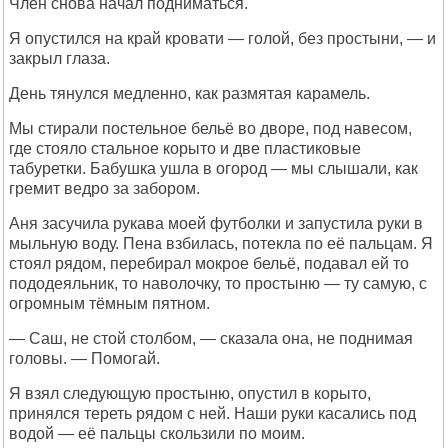
Член снова начал подниматься.
Я опустился на край кровати — голой, без простыни, — и
закрыл глаза.
День тянулся медленно, как размятая карамель.
Мы стирали постельное бельё во дворе, под навесом,
где стояло стальное корыто и две пластиковые
табуретки. Бабушка ушла в огород — мы слышали, как
гремит ведро за забором.
Аня засучила рукава моей футболки и запустила руки в
мыльную воду. Пена взбилась, потекла по её пальцам. Я
стоял рядом, перебирал мокрое бельё, подавал ей то
пододеяльник, то наволочку, то простыню — ту самую, с
огромным тёмным пятном.
— Саш, не стой столбом, — сказала она, не поднимая
головы. — Помогай.
Я взял следующую простыню, опустил в корыто,
принялся тереть рядом с ней. Наши руки касались под
водой — её пальцы скользили по моим.