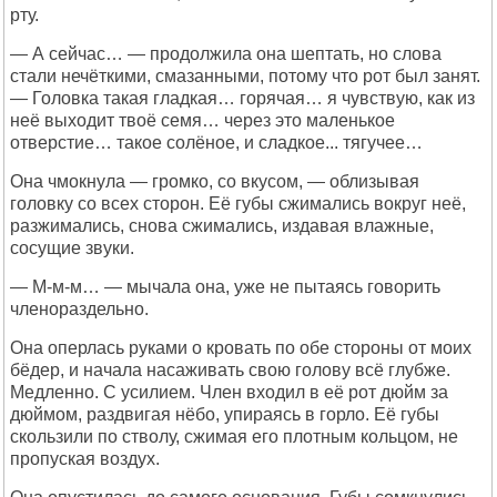
рту.
— А сейчас… — продолжила она шептать, но слова
стали нечёткими, смазанными, потому что рот был занят.
— Головка такая гладкая… горячая… я чувствую, как из
неё выходит твоё семя… через это маленькое
отверстие… такое солёное, и сладкое... тягучее…
Она чмокнула — громко, со вкусом, — облизывая
головку со всех сторон. Её губы сжимались вокруг неё,
разжимались, снова сжимались, издавая влажные,
сосущие звуки.
— М-м-м… — мычала она, уже не пытаясь говорить
членораздельно.
Она оперлась руками о кровать по обе стороны от моих
бёдер, и начала насаживать свою голову всё глубже.
Медленно. С усилием. Член входил в её рот дюйм за
дюймом, раздвигая нёбо, упираясь в горло. Её губы
скользили по стволу, сжимая его плотным кольцом, не
пропуская воздух.