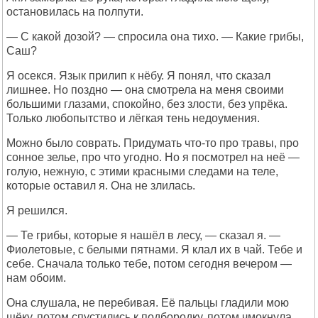
остановилась на полпути.
— С какой дозой? — спросила она тихо. — Какие грибы,
Саш?
Я осекся. Язык прилип к нёбу. Я понял, что сказал
лишнее. Но поздно — она смотрела на меня своими
большими глазами, спокойно, без злости, без упрёка.
Только любопытство и лёгкая тень недоумения.
Можно было соврать. Придумать что-то про травы, про
сонное зелье, про что угодно. Но я посмотрел на неё —
голую, нежную, с этими красными следами на теле,
которые оставил я. Она не злилась.
Я решился.
— Те грибы, которые я нашёл в лесу, — сказал я. —
Фиолетовые, с белыми пятнами. Я клал их в чай. Тебе и
себе. Сначала только тебе, потом сегодня вечером —
нам обоим.
Она слушала, не перебивая. Её пальцы гладили мою
щёку, потом спустились к подбородку, потом чмокнула