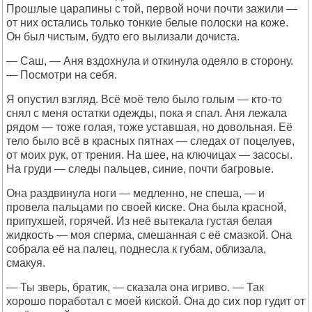
Прошлые царапины с той, первой ночи почти зажили —
от них остались только тонкие белые полоски на коже.
Он был чистым, будто его вылизали дочиста.
— Саш, — Аня вздохнула и откинула одеяло в сторону.
— Посмотри на себя.
Я опустил взгляд. Всё моё тело было голым — кто-то
снял с меня остатки одежды, пока я спал. Аня лежала
рядом — тоже голая, тоже уставшая, но довольная. Её
тело было всё в красных пятнах — следах от поцелуев,
от моих рук, от трения. На шее, на ключицах — засосы.
На груди — следы пальцев, синие, почти багровые.
Она раздвинула ноги — медленно, не спеша, — и
провела пальцами по своей киске. Она была красной,
припухшей, горячей. Из неё вытекала густая белая
жидкость — моя сперма, смешанная с её смазкой. Она
собрала её на палец, поднесла к губам, облизала,
смакуя.
— Ты зверь, братик, — сказала она игриво. — Так
хорошо поработал с моей киской. Она до сих пор гудит от