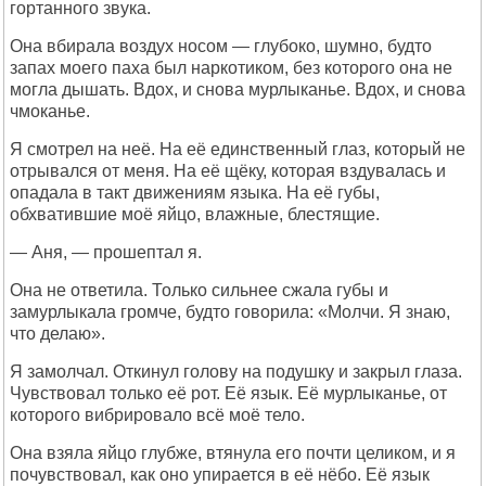
гортанного звука.
Она вбирала воздух носом — глубоко, шумно, будто
запах моего паха был наркотиком, без которого она не
могла дышать. Вдох, и снова мурлыканье. Вдох, и снова
чмоканье.
Я смотрел на неё. На её единственный глаз, который не
отрывался от меня. На её щёку, которая вздувалась и
опадала в такт движениям языка. На её губы,
обхватившие моё яйцо, влажные, блестящие.
— Аня, — прошептал я.
Она не ответила. Только сильнее сжала губы и
замурлыкала громче, будто говорила: «Молчи. Я знаю,
что делаю».
Я замолчал. Откинул голову на подушку и закрыл глаза.
Чувствовал только её рот. Её язык. Её мурлыканье, от
которого вибрировало всё моё тело.
Она взяла яйцо глубже, втянула его почти целиком, и я
почувствовал, как оно упирается в её нёбо. Её язык