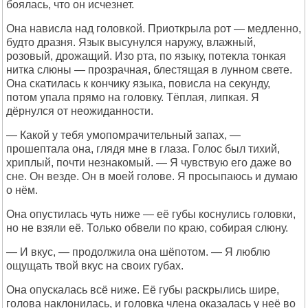
боялась, что он исчезнет.
Она нависла над головкой. Приоткрыла рот — медленно,
будто дразня. Язык высунулся наружу, влажный,
розовый, дрожащий. Изо рта, по языку, потекла тонкая
нитка слюны — прозрачная, блестящая в лунном свете.
Она скатилась к кончику языка, повисла на секунду,
потом упала прямо на головку. Тёплая, липкая. Я
дёрнулся от неожиданности.
— Какой у тебя умопомрачительный запах, —
прошептала она, глядя мне в глаза. Голос был тихий,
хриплый, почти незнакомый. — Я чувствую его даже во
сне. Он везде. Он в моей голове. Я просыпаюсь и думаю
о нём.
Она опустилась чуть ниже — её губы коснулись головки,
но не взяли её. Только обвели по краю, собирая слюну.
— И вкус, — продолжила она шёпотом. — Я люблю
ощущать твой вкус на своих губах.
Она опускалась всё ниже. Её губы раскрылись шире,
голова наклонилась, и головка члена оказалась у неё во