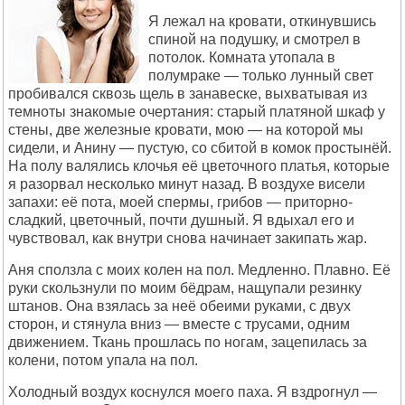
Я лежал на кровати, откинувшись
спиной на подушку, и смотрел в
потолок. Комната утопала в
полумраке — только лунный свет
пробивался сквозь щель в занавеске, выхватывая из
темноты знакомые очертания: старый платяной шкаф у
стены, две железные кровати, мою — на которой мы
сидели, и Анину — пустую, со сбитой в комок простынёй.
На полу валялись клочья её цветочного платья, которые
я разорвал несколько минут назад. В воздухе висели
запахи: её пота, моей спермы, грибов — приторно-
сладкий, цветочный, почти душный. Я вдыхал его и
чувствовал, как внутри снова начинает закипать жар.
Аня сползла с моих колен на пол. Медленно. Плавно. Её
руки скользнули по моим бёдрам, нащупали резинку
штанов. Она взялась за неё обеими руками, с двух
сторон, и стянула вниз — вместе с трусами, одним
движением. Ткань прошлась по ногам, зацепилась за
колени, потом упала на пол.
Холодный воздух коснулся моего паха. Я вздрогнул —