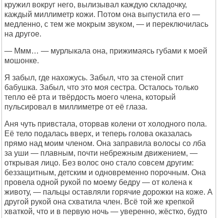
кружил вокруг него, вылизывал каждую складочку,
каждый миллиметр кожи. Потом она выпустила его —
медленно, с тем же мокрым звуком, — и переключилась
на другое.
— Ммм… — мурлыкала она, прижимаясь губами к моей
мошонке.
Я забыл, где нахожусь. Забыл, что за стеной спит
бабушка. Забыл, что это моя сестра. Осталось только
тепло её рта и твёрдость моего члена, который
пульсировал в миллиметре от её глаза.
Аня чуть привстала, оторвав колени от холодного пола.
Её тело подалась вверх, и теперь голова оказалась
прямо над моим членом. Она заправила волосы со лба
за уши — плавным, почти небрежным движением, —
открывая лицо. Без волос оно стало совсем другим:
беззащитным, детским и одновременно порочным. Она
провела одной рукой по моему бедру — от колена к
животу, — пальцы оставляли горячие дорожки на коже. А
другой рукой она схватила член. Всё той же крепкой
хваткой, что и в первую ночь — уверенно, жёстко, будто