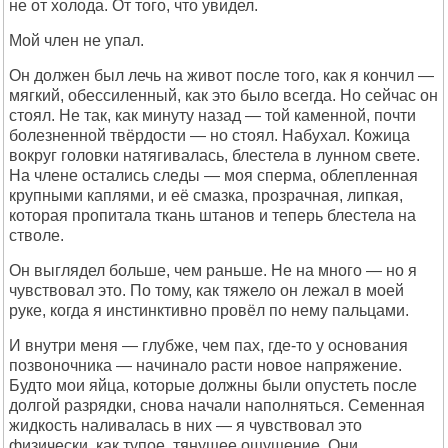
не от холода. От того, что увидел.
Мой член не упал.
Он должен был лечь на живот после того, как я кончил —
мягкий, обессиленный, как это было всегда. Но сейчас он
стоял. Не так, как минуту назад — той каменной, почти
болезненной твёрдости — но стоял. Набухал. Кожица
вокруг головки натягивалась, блестела в лунном свете.
На члене остались следы — моя сперма, облепленная
крупными каплями, и её смазка, прозрачная, липкая,
которая пропитала ткань штанов и теперь блестела на
стволе.
Он выглядел больше, чем раньше. Не на много — но я
чувствовал это. По тому, как тяжело он лежал в моей
руке, когда я инстинктивно провёл по нему пальцами.
И внутри меня — глубже, чем пах, где-то у основания
позвоночника — начинало расти новое напряжение.
Будто мои яйца, которые должны были опустеть после
долгой разрядки, снова начали наполняться. Семенная
жидкость наливалась в них — я чувствовал это
физически, как тупое, тянущее ощущение. Они