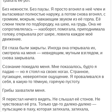
Трахать её рот.
Без нежности. Без паузы. Я просто вгонял в неё член и
вытаскивал полностью наружу, а потом снова вгонял, с
громким, мокрым, чавкающим звуком из её горла. Её
слюни текли по подбородку, на шею, на грудь. Она не
сопротивлялась — наоборот, помогала, приподнимала
голову, открывала рот шире, ловила каждое моё
движение.
Её глаза были закрыты. Иногда она открывала их,
смотрела на меня — невидящим, мутным взглядом, и
снова закрывала.
Сознание покидало меня. Мне показалось, будто я
падаю — но я стоял на своих ногах. Странное,
пугающее, невероятное ощущение. Я проваливался в
себя, в какую-то тёмную, горячую пустоту.
Грибы захватили меня.
Я перестал ничего видеть. Не слышал её стонов. Не
чувствовал её рта. Только где-то далеко-далеко —
пульсацию в паху, которая затихала, затихала,