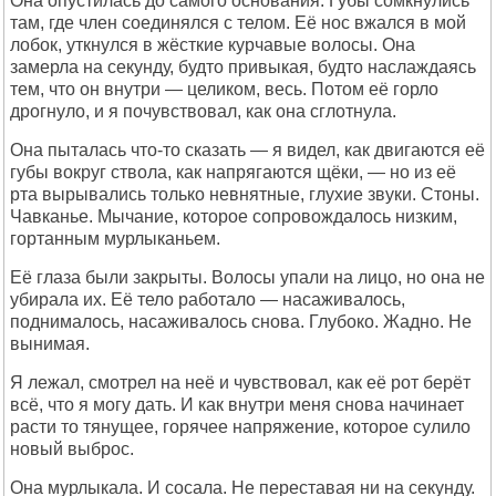
Она опустилась до самого основания. Губы сомкнулись
там, где член соединялся с телом. Её нос вжался в мой
лобок, уткнулся в жёсткие курчавые волосы. Она
замерла на секунду, будто привыкая, будто наслаждаясь
тем, что он внутри — целиком, весь. Потом её горло
дрогнуло, и я почувствовал, как она сглотнула.
Она пыталась что-то сказать — я видел, как двигаются её
губы вокруг ствола, как напрягаются щёки, — но из её
рта вырывались только невнятные, глухие звуки. Стоны.
Чавканье. Мычание, которое сопровождалось низким,
гортанным мурлыканьем.
Её глаза были закрыты. Волосы упали на лицо, но она не
убирала их. Её тело работало — насаживалось,
поднималось, насаживалось снова. Глубоко. Жадно. Не
вынимая.
Я лежал, смотрел на неё и чувствовал, как её рот берёт
всё, что я могу дать. И как внутри меня снова начинает
расти то тянущее, горячее напряжение, которое сулило
новый выброс.
Она мурлыкала. И сосала. Не переставая ни на секунду.