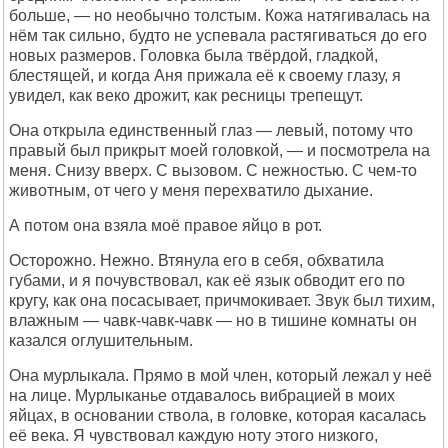
больше, — но необычно толстым. Кожа натягивалась на
нём так сильно, будто не успевала растягиваться до его
новых размеров. Головка была твёрдой, гладкой,
блестящей, и когда Аня прижала её к своему глазу, я
увидел, как веко дрожит, как ресницы трепещут.
Она открыла единственный глаз — левый, потому что
правый был прикрыт моей головкой, — и посмотрела на
меня. Снизу вверх. С вызовом. С нежностью. С чем-то
животным, от чего у меня перехватило дыхание.
А потом она взяла моё правое яйцо в рот.
Осторожно. Нежно. Втянула его в себя, обхватила
губами, и я почувствовал, как её язык обводит его по
кругу, как она посасывает, причмокивает. Звук был тихим,
влажным — чавк-чавк-чавк — но в тишине комнаты он
казался оглушительным.
Она мурлыкала. Прямо в мой член, который лежал у неё
на лице. Мурлыканье отдавалось вибрацией в моих
яйцах, в основании ствола, в головке, которая касалась
её века. Я чувствовал каждую ноту этого низкого,