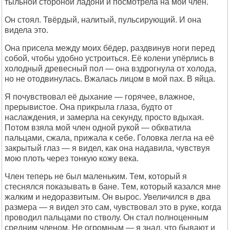
тыльной стороной ладони и посмотрела на мой член.
Он стоял. Твёрдый, налитый, пульсирующий. И она
видела это.
Она присела между моих бёдер, раздвинув ноги перед
собой, чтобы удобно устроиться. Её колени упёрлись в
холодный древесный пол — она вздрогнула от холода,
но не отодвинулась. Вжалась лицом в мой пах. В яйца.
Я почувствовал её дыхание — горячее, влажное,
прерывистое. Она прикрыла глаза, будто от
наслаждения, и замерла на секунду, просто вдыхая.
Потом взяла мой член одной рукой — обхватила
пальцами, сжала, прижала к себе. Головка легла на её
закрытый глаз — я видел, как она надавила, чувствуя
мою плоть через тонкую кожу века.
Член теперь не был маленьким. Тем, который я
стеснялся показывать в бане. Тем, который казался мне
жалким и недоразвитым. Он вырос. Увеличился в два
размера — я видел это сам, чувствовал это в руке, когда
проводил пальцами по стволу. Он стал полноценным
средним членом. Не огромным — я знал, что бывают и