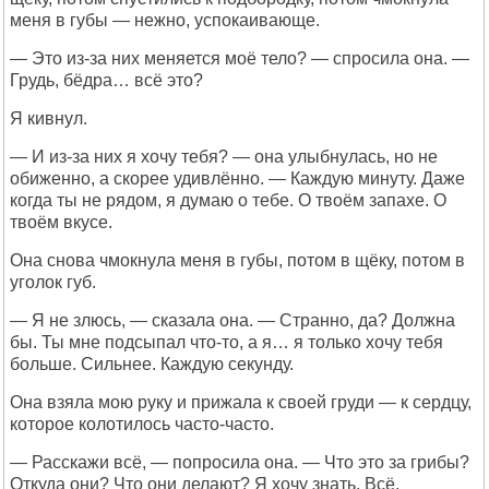
меня в губы — нежно, успокаивающе.
— Это из-за них меняется моё тело? — спросила она. —
Грудь, бёдра… всё это?
Я кивнул.
— И из-за них я хочу тебя? — она улыбнулась, но не
обиженно, а скорее удивлённо. — Каждую минуту. Даже
когда ты не рядом, я думаю о тебе. О твоём запахе. О
твоём вкусе.
Она снова чмокнула меня в губы, потом в щёку, потом в
уголок губ.
— Я не злюсь, — сказала она. — Странно, да? Должна
бы. Ты мне подсыпал что-то, а я… я только хочу тебя
больше. Сильнее. Каждую секунду.
Она взяла мою руку и прижала к своей груди — к сердцу,
которое колотилось часто-часто.
— Расскажи всё, — попросила она. — Что это за грибы?
Откуда они? Что они делают? Я хочу знать. Всё.