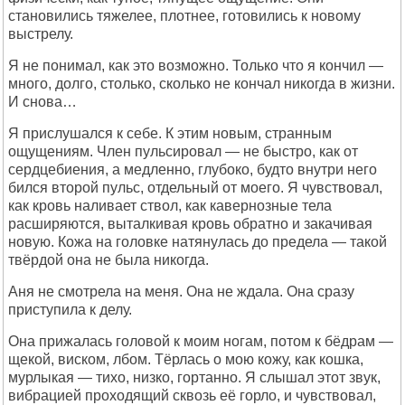
становились тяжелее, плотнее, готовились к новому
выстрелу.
Я не понимал, как это возможно. Только что я кончил —
много, долго, столько, сколько не кончал никогда в жизни.
И снова…
Я прислушался к себе. К этим новым, странным
ощущениям. Член пульсировал — не быстро, как от
сердцебиения, а медленно, глубоко, будто внутри него
бился второй пульс, отдельный от моего. Я чувствовал,
как кровь наливает ствол, как кавернозные тела
расширяются, выталкивая кровь обратно и закачивая
новую. Кожа на головке натянулась до предела — такой
твёрдой она не была никогда.
Аня не смотрела на меня. Она не ждала. Она сразу
приступила к делу.
Она прижалась головой к моим ногам, потом к бёдрам —
щекой, виском, лбом. Тёрлась о мою кожу, как кошка,
мурлыкая — тихо, низко, гортанно. Я слышал этот звук,
вибрацией проходящий сквозь её горло, и чувствовал,