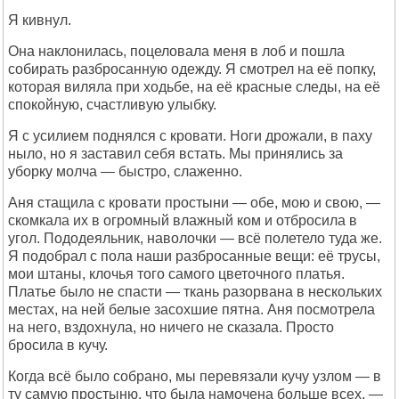
Я кивнул.
Она наклонилась, поцеловала меня в лоб и пошла
собирать разбросанную одежду. Я смотрел на её попку,
которая виляла при ходьбе, на её красные следы, на её
спокойную, счастливую улыбку.
Я с усилием поднялся с кровати. Ноги дрожали, в паху
ныло, но я заставил себя встать. Мы принялись за
уборку молча — быстро, слаженно.
Аня стащила с кровати простыни — обе, мою и свою, —
скомкала их в огромный влажный ком и отбросила в
угол. Пододеяльник, наволочки — всё полетело туда же.
Я подобрал с пола наши разбросанные вещи: её трусы,
мои штаны, клочья того самого цветочного платья.
Платье было не спасти — ткань разорвана в нескольких
местах, на ней белые засохшие пятна. Аня посмотрела
на него, вздохнула, но ничего не сказала. Просто
бросила в кучу.
Когда всё было собрано, мы перевязали кучу узлом — в
ту самую простыню, что была намочена больше всех, —