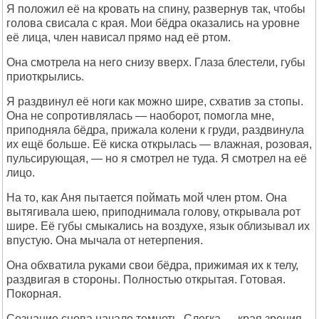
Я положил её на кровать на спину, развернув так, чтобы
голова свисала с края. Мои бёдра оказались на уровне
её лица, член нависал прямо над её ртом.
Она смотрела на него снизу вверх. Глаза блестели, губы
приоткрылись.
Я раздвинул её ноги как можно шире, схватив за стопы.
Она не сопротивлялась — наоборот, помогла мне,
приподняла бёдра, прижала колени к груди, раздвинула
их ещё больше. Её киска открылась — влажная, розовая,
пульсирующая, — но я смотрел не туда. Я смотрел на её
лицо.
На то, как Аня пытается поймать мой член ртом. Она
вытягивала шею, приподнимала голову, открывала рот
шире. Её губы смыкались на воздухе, язык облизывал их
впустую. Она мычала от нетерпения.
Она обхватила руками свои бёдра, прижимая их к телу,
раздвигая в стороны. Полностью открытая. Готовая.
Покорная.
Сознание снова начало темнеть. Слегка — края зрения