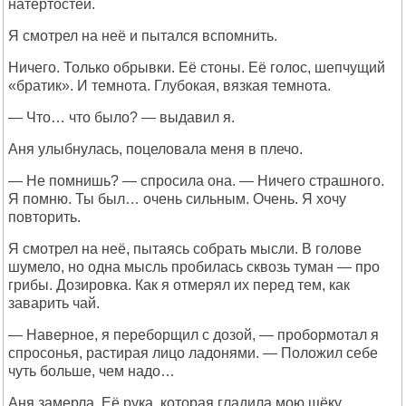
натёртостей.
Я смотрел на неё и пытался вспомнить.
Ничего. Только обрывки. Её стоны. Её голос, шепчущий
«братик». И темнота. Глубокая, вязкая темнота.
— Что… что было? — выдавил я.
Аня улыбнулась, поцеловала меня в плечо.
— Не помнишь? — спросила она. — Ничего страшного.
Я помню. Ты был… очень сильным. Очень. Я хочу
повторить.
Я смотрел на неё, пытаясь собрать мысли. В голове
шумело, но одна мысль пробилась сквозь туман — про
грибы. Дозировка. Как я отмерял их перед тем, как
заварить чай.
— Наверное, я переборщил с дозой, — пробормотал я
спросонья, растирая лицо ладонями. — Положил себе
чуть больше, чем надо…
Аня замерла. Её рука, которая гладила мою щёку,