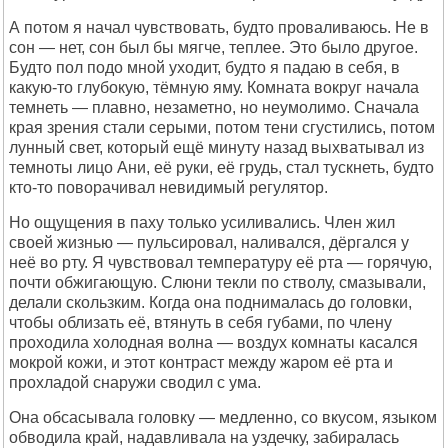
А потом я начал чувствовать, будто проваливаюсь. Не в
сон — нет, сон был бы мягче, теплее. Это было другое.
Будто пол подо мной уходит, будто я падаю в себя, в
какую-то глубокую, тёмную яму. Комната вокруг начала
темнеть — плавно, незаметно, но неумолимо. Сначала
края зрения стали серыми, потом тени сгустились, потом
лунный свет, который ещё минуту назад выхватывал из
темноты лицо Ани, её руки, её грудь, стал тускнеть, будто
кто-то поворачивал невидимый регулятор.
Но ощущения в паху только усиливались. Член жил
своей жизнью — пульсировал, наливался, дёргался у
неё во рту. Я чувствовал температуру её рта — горячую,
почти обжигающую. Слюни текли по стволу, смазывали,
делали скользким. Когда она поднималась до головки,
чтобы облизать её, втянуть в себя губами, по члену
проходила холодная волна — воздух комнаты касался
мокрой кожи, и этот контраст между жаром её рта и
прохладой снаружи сводил с ума.
Она обсасывала головку — медленно, со вкусом, языком
обводила край, надавливала на уздечку, забиралась