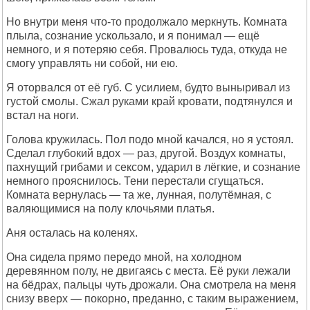
Но внутри меня что-то продолжало меркнуть. Комната
плыла, сознание ускользало, и я понимал — ещё
немного, и я потеряю себя. Провалюсь туда, откуда не
смогу управлять ни собой, ни ею.
Я оторвался от её губ. С усилием, будто выныривал из
густой смолы. Сжал руками край кровати, подтянулся и
встал на ноги.
Голова кружилась. Пол подо мной качался, но я устоял.
Сделал глубокий вдох — раз, другой. Воздух комнаты,
пахнущий грибами и сексом, ударил в лёгкие, и сознание
немного прояснилось. Тени перестали сгущаться.
Комната вернулась — та же, лунная, полутёмная, с
валяющимися на полу клочьями платья.
Аня осталась на коленях.
Она сидела прямо передо мной, на холодном
деревянном полу, не двигаясь с места. Её руки лежали
на бёдрах, пальцы чуть дрожали. Она смотрела на меня
снизу вверх — покорно, преданно, с таким выражением,