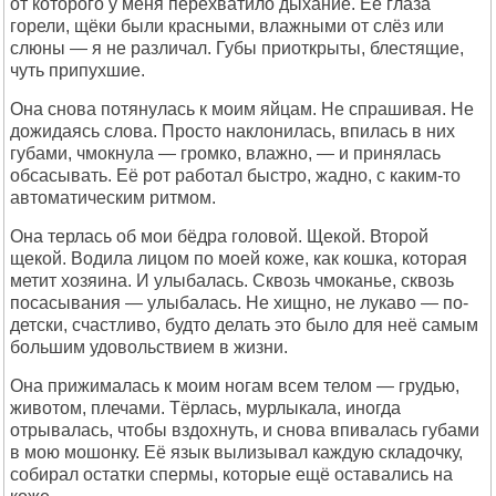
от которого у меня перехватило дыхание. Её глаза
горели, щёки были красными, влажными от слёз или
слюны — я не различал. Губы приоткрыты, блестящие,
чуть припухшие.
Она снова потянулась к моим яйцам. Не спрашивая. Не
дожидаясь слова. Просто наклонилась, впилась в них
губами, чмокнула — громко, влажно, — и принялась
обсасывать. Её рот работал быстро, жадно, с каким-то
автоматическим ритмом.
Она терлась об мои бёдра головой. Щекой. Второй
щекой. Водила лицом по моей коже, как кошка, которая
метит хозяина. И улыбалась. Сквозь чмоканье, сквозь
посасывания — улыбалась. Не хищно, не лукаво — по-
детски, счастливо, будто делать это было для неё самым
большим удовольствием в жизни.
Она прижималась к моим ногам всем телом — грудью,
животом, плечами. Тёрлась, мурлыкала, иногда
отрывалась, чтобы вздохнуть, и снова впивалась губами
в мою мошонку. Её язык вылизывал каждую складочку,
собирал остатки спермы, которые ещё оставались на