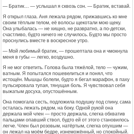
— Братик… — услышал я сквозь сон. — Братик, вставай.
Я открыл глаза. Аня лежала рядом, прижавшись ко мне
своим тёплым телом, её волосы щекотали мою щеку.
Она улыбалась — не хищно, не развратно, а по-детски,
счастливо, будто ничего не случилось. Будто мы просто
проснулись вместе в воскресное утро.
— Мой любимый братик, — прошептала она и чмокнула
меня в губы — легко, воздушно.
Я не мог ответить. Голова была тяжёлой, тело — чужим,
ватным. Я попытался пошевелиться и понял, что
истощён. Мышцы болели, будто я бегал марафон, в паху
пульсировала тупая, тянущая боль. Я чувствовал себя
выжатым досуха, опустошённым.
Она помогала сесть, подложила подушку под спину, сама
осталась лежать рядом, на боку. Одной рукой она
держала мой член — просто держала, слегка обхватив
пальцами опавший ствол, будто ей от этого становилось
легче. Член был розовым, натёртым, слегка опухшим —
он лежал на моём бедре, изнеможённый, но спокойный.