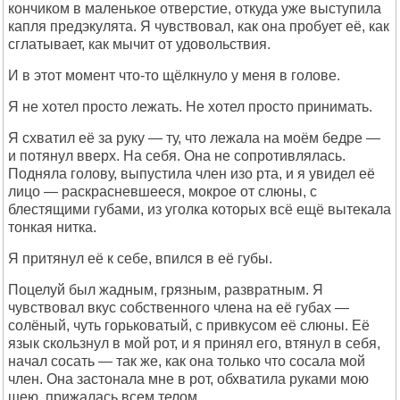
кончиком в маленькое отверстие, откуда уже выступила
капля предэкулята. Я чувствовал, как она пробует её, как
сглатывает, как мычит от удовольствия.
И в этот момент что-то щёлкнуло у меня в голове.
Я не хотел просто лежать. Не хотел просто принимать.
Я схватил её за руку — ту, что лежала на моём бедре —
и потянул вверх. На себя. Она не сопротивлялась.
Подняла голову, выпустила член изо рта, и я увидел её
лицо — раскрасневшееся, мокрое от слюны, с
блестящими губами, из уголка которых всё ещё вытекала
тонкая нитка.
Я притянул её к себе, впился в её губы.
Поцелуй был жадным, грязным, развратным. Я
чувствовал вкус собственного члена на её губах —
солёный, чуть горьковатый, с привкусом её слюны. Её
язык скользнул в мой рот, и я принял его, втянул в себя,
начал сосать — так же, как она только что сосала мой
член. Она застонала мне в рот, обхватила руками мою
шею, прижалась всем телом.