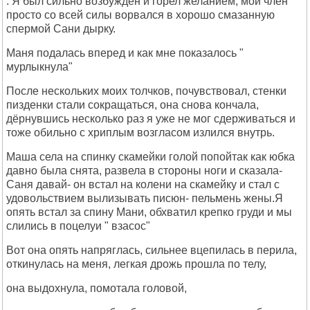
. Я был сильно возбужден и горел желанием, мой член
просто со всей силы ворвался в хорошо смазанную
спермой Сани дырку.
Маня подалась вперед и как мне показалось "
мурлыкнула"
После нескольких моих толчков, почувствовал, стенки
пизденки стали сокращаться, она снова кончала,
дёрнувшись несколько раз я уже не мог сдерживаться и
тоже обильно с хриплым возгласом излился внутрь.
Маша села на спинку скамейки голой попойтак как юбка
давно была снята, развела в стороны ноги и сказала-
Саня давай- он встал на колени на скамейку и стал с
удовольствием вылизывать писюн- пельмень жены.Я
опять встал за спину Мани, обхватил крепко груди и мы
слились в поцелуи " взасос"
Вот она опять напряглась, сильнее вцепилась в перила,
откинулась на меня, легкая дрожь прошла по телу,
она выдохнула, помотала головой,