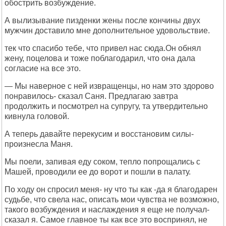
обострить возбуждение.
А вылизывание пизденки жены после кончины двух
мужчин доставило мне дополнительное удовольствие.
тек что спасибо тебе, что привел нас сюда.Он обнял
жену, поцелова и тоже поблагодарил, что она дала
согласие на все это.
— Мы наверное с ней извращенцы, но нам это здорово
понравилось- сказал Саня. Предлагаю завтра
продолжить и посмотрел на супругу, та утвердительно
кивнула головой.
А теперь давайте перекусим и восстановим силы-
произнесла Маня.
Мы поели, запивая еду соком, тепло попрощались с
Машей, проводили ее до ворот и пошли в палату.
По ходу он спросил меня- ну что ты как -да я благодарен
судьбе, что свела нас, описать мои чувства не возможно,
такого возбуждения и наслаждения я еще не получал-
сказал я. Самое главное ты как все это воспринял, не