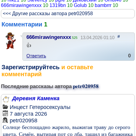
666mirawingenxxx
10
1319bn
10
Golub
10
bambrrr
10
<<< Другие рассказы автора petr020958
Комментарии
1
#
666mirawingenxxx
13.04.2026 01:10
525
👍
Ответить
0
Зарегистрируйтесь
и оставьте
комментарий
Последние рассказы автора
petr020958
Деревня Каменка
Инцест
Гетеросексуалы
7 августа 2026
petr020958
Солнце беспощадно жарило, выжигая траву до серого
цвета. Семён, вытирая пот со лба, тащил из багажника