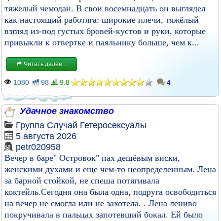
тяжелый чемодан. В свои восемнадцать он выглядел
как настоящий работяга: широкие плечи, тяжёлый
взгляд из-под густых бровей-кустов и руки, которые
привыкли к отвертке и паяльнику больше, чем к...
Читать далее...
1080
98
9.8
4
Удачное знакомство
Группа
Случай
Гетеросексуалы
5 августа 2026
petr020958
Вечер в баре" Островок" пах дешёвым виски,
женскими духами и еще чем-то неопределенным. Лена
за барной стойкой, не спеша потягивала
коктейль.Сегодня она была одна, подруга освободиться
на вечер не смогла или не захотела. . Лена лениво
покручивала в пальцах запотевший бокал. Ей было