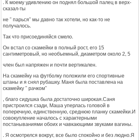
. К моему удивлению он поднял большой палец в верх-
сказал-ты
не " парься" мы давно так хотели, но как-то не
получалось.
Так что присоединяйся смело.
Он встал со скамейки в полный рост, его 15
сантиметровый, но необъемный, диаметром около 2, 5
член был напряжен и почти вертикален.
На скамейку на футболку положили его спортивные
штаны и я снял рубашку. Маня была поставлена на
скамейку " рачком"
, благо сидушка была достаточно широкая.Саня
пристроился сзади, Маша уперлась головой в
поперечную, единственную, среднюю планку скамейки.И
совокупление началось с характерными
постанываниями обоих и чавкающими звуками вагины.
. Я осмотрелся вокруг, все было спокойно и без людно.Я