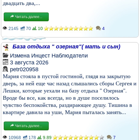
двадцать два,...
Читать далее...
2145
70
10
4
База отдыха " озерная"( мать и сын)
Измена
Инцест
Наблюдатели
3 августа 2026
petr020958
Мария стояла в пустой гостиной, глядя на закрытую
дверь, за ней еще час назад слышались сборы Сергея и
Лешки, которые уехали на базу отдыха " Озерная".
Вроде бы все, как всегда, но в душе поселилось
чувство беспокойства, раздирающее душу. Тишина в
квартире давила на уши, Мария пыталась занять...
Читать далее...
10968
178
9.89
7