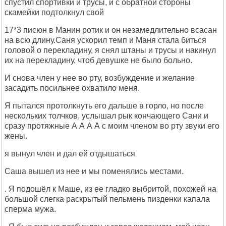
спустил спортивки и трусы, и с обратной стороны
скамейки подтолкнул свой
17*3 писюн в Манин ротик и он незамедлительно всасан
на всю длину.Саня ускорил темп и Маня стала биться
головой о перекладину, я снял штаны и трусы и накинул
их на перекладину, чтоб девушке не было больно.
И снова член у нее во рту, возбуждение и желание
засадить посильнее охватило меня.
Я пытался протолкнуть его дальше в горло, но после
нескольких толчков, услышал рык кончающего Сани и
сразу протяжные А А А А с моим членом во рту звуки его
жены.
я вынул член и дал ей отдышаться
Саша вышел из нее и мы поменялись местами.
. Я подошёл к Маше, из ее гладко выбритой, похожей на
большой слегка раскрытый пельмень пизденки капала
сперма мужа.