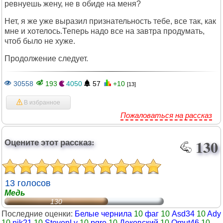
ревнуешь жену, не в обиде на меня?
Нет, я же уже выразил признательность тебе, все так, как
мне и хотелось.Теперь надо все на завтра продумать,
чтоб было не хуже.
Продолжение следует.
30558
193
4050
57
+10
[13]
В избранное
Пожаловаться на рассказ
Оцените этот рассказ:
130
13 голосов
Медь
130
Последние оценки:
Белые чернила
10
фаг
10
Asd34
10
Ady
10
nik21
10
StevenLy
10
pgre
10
Дековский
10
Omut46
10