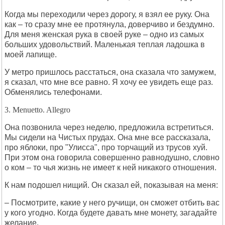
Когда мы переходили через дорогу, я взял ее руку. Она
как – то сразу мне ее протянула, доверчиво и бездумно.
Для меня женская рука в своей руке – одно из самых
больших удовольствий. Маленькая теплая ладошка в
моей лапище.
У метро пришлось расстаться, она сказала что замужем,
я сказал, что мне все равно. Я хочу ее увидеть еще раз.
Обменялись телефонами.
3. Menuetto. Allegro
Она позвонила через неделю, предложила встретиться.
Мы сидели на Чистых прудах. Она мне все рассказала,
про яблоки, про "Улисса", про торчащий из трусов хуй.
При этом она говорила совершенно равнодушно, словно
о ком – то чья жизнь не имеет к ней никакого отношения.
К нам подошел нищий. Он сказал ей, показывая на меня:
– Посмотрите, какие у него ручищи, он сможет отбить вас
у кого угодно. Когда будете давать мне монету, загадайте
желание.