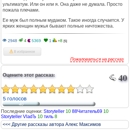
ультиматум. Или он или я. Она даже не думала. Просто
пожала плечами.
Ее муж был полным мудаком. Такое иногда случается. У
ярких женщин мужья бывают полные ничтожества.
2948
4
5369
1
+8
[5]
В избранное
Пожаловаться на рассказ
Оцените этот рассказ:
40
5 голосов
40
Последние оценки:
Storyteller
10
88Читатель69
10
Storyteller VladЪ
10
тиль
8
<<< Другие рассказы автора Алекс Максимов