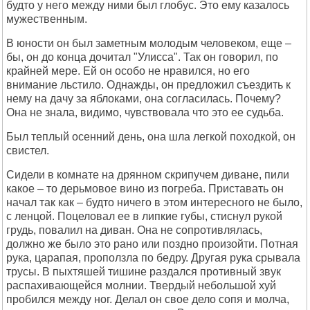
будто у него между ними был глобус. Это ему казалось
мужественным.
В юности он был заметным молодым человеком, еще –
бы, он до конца дочитал "Улисса". Так он говорил, по
крайней мере. Ей он особо не нравился, но его
внимание льстило. Однажды, он предложил съездить к
нему на дачу за яблоками, она согласилась. Почему?
Она не знала, видимо, чувствовала что это ее судьба.
Был теплый осенний день, она шла легкой походкой, он
свистел.
Сидели в комнате на дрянном скрипучем диване, пили
какое – то дерьмовое вино из погреба. Приставать он
начал так как – будто ничего в этом интересного не было,
с ленцой. Поцеловал ее в липкие губы, стиснул рукой
грудь, повалил на диван. Она не сопротивлялась,
должно же было это рано или поздно произойти. Потная
рука, царапая, проползла по бедру. Другая рука срывала
трусы. В пыхтяшей тишине раздался противный звук
распахивающейся молнии. Твердый небольшой хуй
пробился между ног. Делал он свое дело сопя и молча,