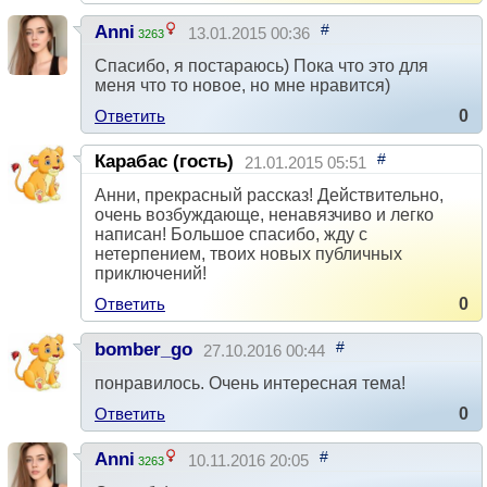
#
Anni
13.01.2015 00:36
3263
Спасибо, я постараюсь) Пока что это для
меня что то новое, но мне нравится)
Ответить
0
#
Карабас (гость)
21.01.2015 05:51
Анни, прекрасный рассказ! Действительно,
очень возбуждающе, ненавязчиво и легко
написан! Большое спасибо, жду с
нетерпением, твоих новых публичных
приключений!
Ответить
0
#
bomber_go
27.10.2016 00:44
понравилось. Очень интересная тема!
Ответить
0
#
Anni
10.11.2016 20:05
3263