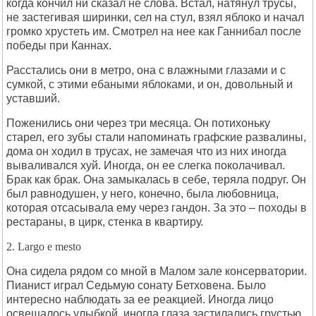
когда кончил ни сказал не слова. Встал, натянул трусы,
не застегивая ширинки, сел на стул, взял яблоко и начал
громко хрустеть им. Смотрел на нее как Ганнибал после
победы при Каннах.
Расстались они в метро, она с влажными глазами и с
сумкой, с этими ебаными яблоками, и он, довольный и
уставший.
Поженились они через три месяца. Он потихоньку
старел, его зубы стали напоминать графские развалины,
дома он ходил в трусах, не замечая что из них иногда
вываливался хуй. Иногда, он ее слегка поколачивал.
Брак как брак. Она замыкалась в себе, теряла подруг. Он
был равнодушен, у него, конечно, была любовница,
которая отсасывала ему через гандон. За это – походы в
рестараны, в цирк, стенка в квартиру.
2. Largo e mesto
Она сидела рядом со мной в Малом зале консерватории.
Пианист играл Седьмую сонату Бетховена. Было
интересно наблюдать за ее реакцией. Иногда лицо
освещалось улыбкой, иногда глаза застилались грустью.