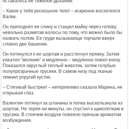
оставалось ее тяжелое дыхание.
– Какое у тебя роскошное тело! – искренне восхитился
Валик.
Он приподнял ее спину и стащил майку через голову,
невольно разметав волосы по тому, что можно было бы
назвать полом. Ее груди вызывающе торчали вверх
словно две башенки.
Он потянулся к ее шортам и расстегнул пряжку. Затем
ухватил "молнию" и медленно – медленно повел книзу.
Показался округлый теплый животик, затем голубые
полупрозрачные трусики. В самом низу под тканью
темнел упругий кустик.
– Стягивай быстрее! – нетерпеливо сказала Марина, не
открывая глаз.
Валентин потянул за штанины и попка выскользнула из
шортов. Не теряя ни минуты, он спустил к щиколоткам и
трусики. В стоячем воздухе повеяло пряным ароматом
возбуждения.