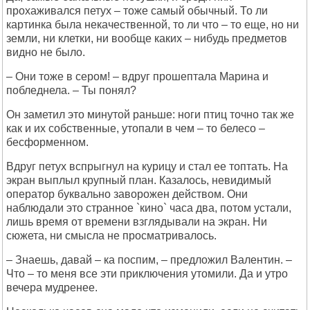
прохаживался петух – тоже самый обычный. То ли
картинка была некачественной, то ли что – то еще, но ни
земли, ни клетки, ни вообще каких – нибудь предметов
видно не было.
– Они тоже в сером! – вдруг прошептала Марина и
побледнела. – Ты понял?
Он заметил это минутой раньше: ноги птиц точно так же
как и их собственные, утопали в чем – то белесо –
бесформенном.
Вдруг петух вспрыгнул на курицу и стал ее топтать. На
экран выплыл крупный план. Казалось, невидимый
оператор буквально заворожен действом. Они
наблюдали это странное `кино` часа два, потом устали,
лишь время от времени взглядывали на экран. Ни
сюжета, ни смысла не просматривалось.
– Знаешь, давай – ка поспим, – предложил Валентин. –
Что – то меня все эти приключения утомили. Да и утро
вечера мудренее.