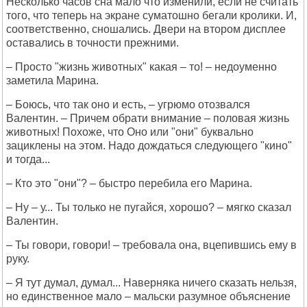
Несколько часов сна мало что изменили, если не считать
того, что теперь на экране суматошно бегали кролики. И,
соответственно, сношались. Двери на втором дисплее
оставались в точности прежними.
– Просто "жизнь животных" какая – то! – недоуменно
заметила Марина.
– Боюсь, что так оно и есть, – угрюмо отозвался
Валентин. – Причем обрати внимание – половая жизнь
животных! Похоже, что Оно или "они" буквально
зациклены на этом. Надо дождаться следующего "кино"
и тогда...
– Кто это "они"? – быстро перебила его Марина.
– Ну – у... Ты только не пугайся, хорошо? – мягко сказал
Валентин.
– Ты говори, говори! – требовала она, вцепившись ему в
руку.
– Я тут думал, думал... Наверняка ничего сказать нельзя,
но единственное мало – мальски разумное объяснение