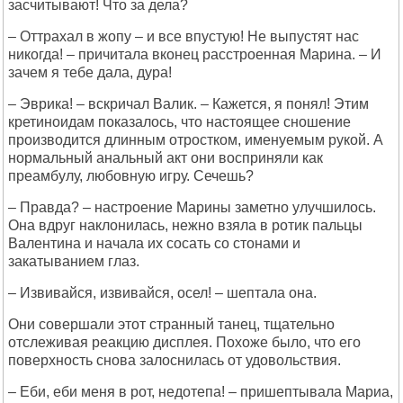
засчитывают! Что за дела?
– Оттрахал в жопу – и все впустую! Не выпустят нас
никогда! – причитала вконец расстроенная Марина. – И
зачем я тебе дала, дура!
– Эврика! – вскричал Валик. – Кажется, я понял! Этим
кретиноидам показалось, что настоящее сношение
производится длинным отростком, именуемым рукой. А
нормальный анальный акт они восприняли как
преамбулу, любовную игру. Сечешь?
– Правда? – настроение Марины заметно улучшилось.
Она вдруг наклонилась, нежно взяла в ротик пальцы
Валентина и начала их сосать со стонами и
закатыванием глаз.
– Извивайся, извивайся, осел! – шептала она.
Они совершали этот странный танец, тщательно
отслеживая реакцию дисплея. Похоже было, что его
поверхность снова залоснилась от удовольствия.
– Еби, еби меня в рот, недотепа! – пришептывала Мариа,