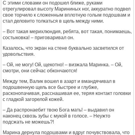
С этими словами он подошел ближе, руками
отрегулировал высоту Марининых ног, аккуратно подвел
свое торчило к сложенным вплотную голым подошвам и
стал деловито толкаться в щель между ними.
– Вот такая мерихлюндия, ребята, вот такая, понимаешь,
состыковка! – приговаривал он.
Казалось, что экран на стене буквально засветился от
удовольствия.
– Ой, не могу! Ой, щекотно! – визжала Маринка. – Ой,
смотри, они сейчас обкончаются!
Между тем, Валик вошел в азарт и вмандячивал в
подошвенную щель все быстрее и глубже,
расконопачивая, расснашивая ее, теряя контакт головки
с гладкой загорелой кожей.
– Да распронаебит твою Бога мать! – выдавил он
наконец сквозь зубы с мукой в голосе. – Неужто
подсжать не можешь?!
Марина дернула подошвами и вдруг почувствовала, что