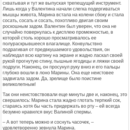
схватывая и тут же выпуская трепещущий инструмент.
Лишь когда у Валентина начали слегка подергиваться
мышцы живота, Марина встала на колени сбоку и стала
сосать, сосать и сосать, похотливо двигая своим
роскошным задом. Валентин был уверен, что она не
случайно повернулась к дисплею промежностью, в
которой столь хорошо просматривалось ее
полураскрывшееся влагалище. Конвульствно
подрагивая от предвкушаемого удовольствия, он
наблюдал всю картину на экране и жадно ласкал своей
рукой прогнутую спину, пышные ягодицы и ляжки своей
подруги. Наконец, он просунул руку вниз и его пальцы
глубоко вошли в лоно Марины. Она еще неистовее
задвигала задом. Да, зрелище было поистине
великолепным!
Так они неистовствовали еще минуты две и, наконец, это
свершилось: Марина стала жадно глотать терпкий сок,
стараясь хотя бы часть придержать во рту – ей всегда
безумно нравился вкус Валиной спермы.
– А вот теперь можно и соснуть часочек, –
удовлетворенно зевнула Марина.