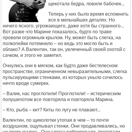
щекотала бедра, ловили бабочек...
Теперь у них было время вспомнить
все в мельчайших деталях. Но
ничего ясного, угрожающего, даже хотя бы странного...
Вот разве что Марине показалось, будто по траве
провели огромным крылом. Ну, может быть слегка, на
полкопейки потемнело – но ведь это могло быть и
облако? А Валентин, так он, увлеченный своей охотой с
сачком, и этого не заметил.
Очнулись они в мягком, как будто даже бестелесном
пространстве, ограниченном невыразительными, слегка
пульсирующими стенками, из которых уныло сочилось
нечто вроде сумерек.
– Валик, нас проглотили! Проглотили! – истерическим
полушепотом все повторяла и повторяла Марина.
– Кто, рыба – кит? Киты по лугу не плавают...
Валентин, по щиколотки утопая в чем – то почти
воздушном, ощупывал стенки. Они продавливались, но
не прорывались. Они слегка вибрировали, трепетали,