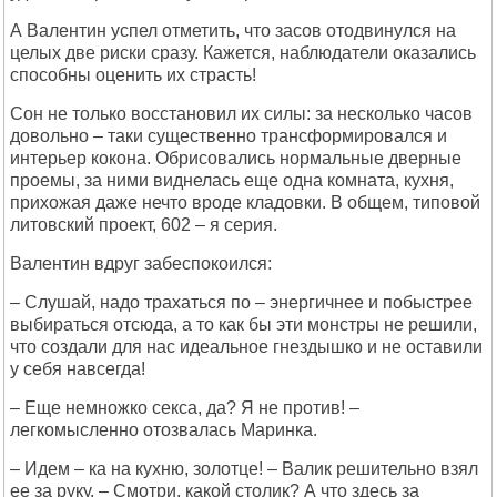
А Валентин успел отметить, что засов отодвинулся на
целых две риски сразу. Кажется, наблюдатели оказались
способны оценить их страсть!
Сон не только восстановил их силы: за несколько часов
довольно – таки существенно трансформировался и
интерьер кокона. Обрисовались нормальные дверные
проемы, за ними виднелась еще одна комната, кухня,
прихожая даже нечто вроде кладовки. В общем, типовой
литовский проект, 602 – я серия.
Валентин вдруг забеспокоился:
– Слушай, надо трахаться по – энергичнее и побыстрее
выбираться отсюда, а то как бы эти монстры не решили,
что создали для нас идеальное гнездышко и не оставили
у себя навсегда!
– Еще немножко секса, да? Я не против! –
легкомысленно отозвалась Маринка.
– Идем – ка на кухню, золотце! – Валик решительно взял
ее за руку. – Смотри, какой столик? А что здесь за