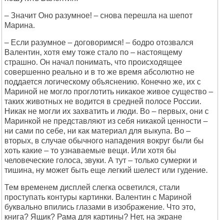
– Значит Оно разумное! – снова перешла на шепот
Марина.
– Если разумное – договоримся! – бодро отозвался
Валентин, хотя ему тоже стало по – настоящему
страшно. Он начал понимать, что происходящее
совершенно реально и в то же время абсолютно не
поддается логическому объяснению. Конечно же, их с
Мариной не могло проглотить никакое живое существо –
таких животных не водится в средней полосе России.
Никак не могли их захватить и люди. Во – первых, они с
Маринкой не представляют из себя никакой ценности –
ни сами по себе, ни как материал для выкупа. Во –
вторых, в случае обычного нападения вокруг были бы
хоть какие – то узнаваемые вещи. Или хотя бы
человеческие голоса, звуки. А тут – только сумерки и
тишина, ну может быть еще легкий шелест или гудение.
Тем временем дисплей слегка осветился, стали
проступать контуры картинки. Валентин с Мариной
буквально впились глазами в изображение. Что это,
книга? Ящик? Рама для картины? Нет, на экране