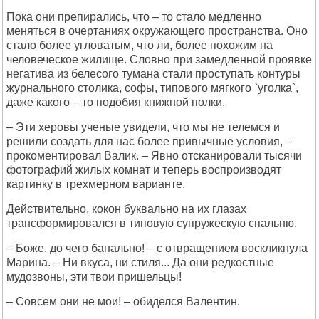
Пока они препирались, что – то стало медленно
меняться в очертаниях окружающего пространства. Оно
стало более угловатым, что ли, более похожим на
человеческое жилище. Словно при замедленной проявке
негатива из белесого тумана стали проступать контуры
журнального столика, софы, типового мягкого `уголка`,
даже какого – то подобия книжной полки.
– Эти херовы ученые увидели, что мы не телемся и
решили создать для нас более привычные условия, –
прокоментировал Валик. – Явно отсканировали тысячи
фотографий жилых комнат и теперь воспроизводят
картинку в трехмерном варианте.
Действительно, кокон буквально на их глазах
трансформировался в типовую супружескую спальню.
– Боже, до чего банально! – с отвращением воскликнула
Марина. – Ни вкуса, ни стиля... Да они редкостные
мудозвоны, эти твои пришельцы!
– Совсем они не мои! – обиделся Валентин.