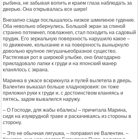
рыбина, не забывая вопить и краем глаза наблюдать за
дверью. Она открывалась все шире!
Внезапно сзади послышалось низкое шмелиное гудение.
Оба невольно обернулись. Большой экран за спиной
странно потемнел, повлажнел, стал походить на садовый
прудик. Его зеркальную поверхность нарушило какое –
то движение, колыхание и на поверхность вынырнуло
довольно крупное лягушачьеобразное существо.
Растягивая рот в широкой улыбке, оно благодарно
прикладовало лапки к груди и на японский манер
кланялось с экрана.
Маринка в ужасе вскрикнула и пулей вылетела в дверь.
Валентин выказал больше хладнокровия: он тоже
приложил руки к груди и, с достоинством кланяясь и
пятясь, задом вывалился наружу.
– О Господи, для жабы ебались! – причитала Марина,
сидя на изумрудной траве и раскачиваясь из стороны в
сторону.
– Это не обычная лягушка, – поправил ее Валентин. –