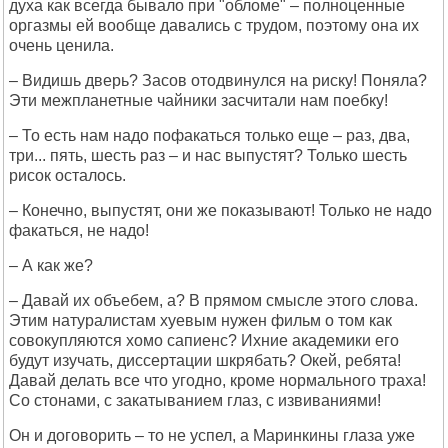
духа как всегда бывало при "обломе" – полноценные
оргазмы ей вообще давались с трудом, поэтому она их
очень ценила.
– Видишь дверь? Засов отодвинулся на риску! Поняла?
Эти межпланетные чайники засчитали нам поебку!
– То есть нам надо пофакаться только еще – раз, два,
три... пять, шесть раз – и нас выпустят? Только шесть
рисок осталось.
– Конечно, выпустят, они же показывают! Только не надо
факаться, не надо!
– А как же?
– Давай их объебем, а? В прямом смысле этого слова.
Этим натуралистам хуевым нужен фильм о том как
совокупляются хомо сапиенс? Ихние академики его
будут изучать, диссертации шкрябать? Окей, ребята!
Давай делать все что угодно, кроме нормального траха!
Со стонами, с закатыванием глаз, с извиваниями!
Он и договорить – то не успел, а Маринкины глаза уже