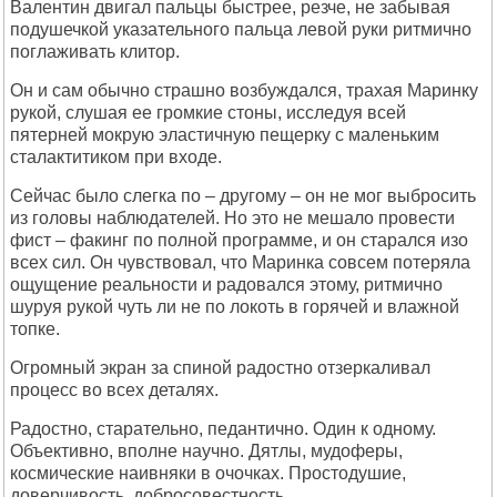
Валентин двигал пальцы быстрее, резче, не забывая
подушечкой указательного пальца левой руки ритмично
поглаживать клитор.
Он и сам обычно страшно возбуждался, трахая Маринку
рукой, слушая ее громкие стоны, исследуя всей
пятерней мокрую эластичную пещерку с маленьким
сталактитиком при входе.
Сейчас было слегка по – другому – он не мог выбросить
из головы наблюдателей. Но это не мешало провести
фист – факинг по полной программе, и он старался изо
всех сил. Он чувствовал, что Маринка совсем потеряла
ощущение реальности и радовался этому, ритмично
шуруя рукой чуть ли не по локоть в горячей и влажной
топке.
Огромный экран за спиной радостно отзеркаливал
процесс во всех деталях.
Радостно, старательно, педантично. Один к одному.
Объективно, вполне научно. Дятлы, мудоферы,
космические наивняки в очочках. Простодушие,
доверчивость, добросовестность...