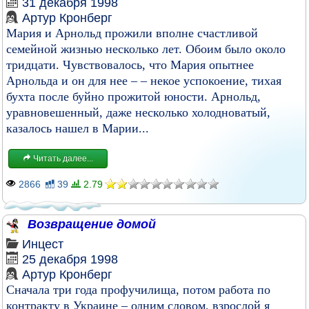
31 декабря 1998
Артур Кронберг
Мария и Арнольд прожили вполне счастливой
семейной жизнью несколько лет. Обоим было около
тридцати. Чувствовалось, что Мария опытнее
Арнольда и он для нее – – некое успокоение, тихая
бухта после буйно прожитой юности. Арнольд,
уравновешенный, даже несколько холодноватый,
казалось нашел в Марии...
Читать далее...
2866
39
2.79
Возвращение домой
Инцест
25 декабря 1998
Артур Кронберг
Сначала три года профучилища, потом работа по
контракту в Украине – одним словом, взрослой я