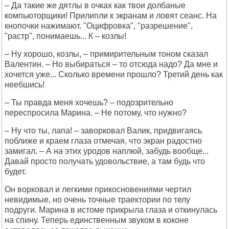
– Да такие же дятлы в очках как твои долбаные
компьюторщики! Прилипли к экранам и ловят сеанс. На
кнопочки нажимают. "Оцифровка", "разрешение",
"растр", понимаешь... К – козлы!
– Ну хорошо, козлы, – примирительным тоном сказал
Валентин. – Но выбираться – то отсюда надо? Да мне и
хочется уже... Сколько времени прошло? Третий день как
неебшись!
– Ты правда меня хочешь? – подозрительно
переспросила Марина. – Не потому, что нужно?
– Ну что ты, лапа! – заворковал Валик, придвигаясь
поближе и краем глаза отмечая, что экран радостно
замигал. – А на этих уродов наплюй, забудь вообще...
Давай просто получать удовольствие, а там будь что
будет.
Он ворковал и легкими прикосновениями чертил
невидимые, но очень точные траектории по телу
подруги. Марина в истоме прикрыла глаза и откинулась
на спину. Теперь единственным звуком в коконе