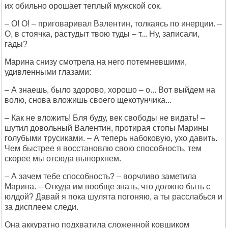
их обильно орошает теплый мужской сок.
– О! О! – приговаривал Валентин, толкаясь по инерции. –
О, в стоячка, растудыт твою туды – т... Ну, записали,
гады?
Марина снизу смотрела на него потемневшими,
удивленными глазами:
– А знаешь, было здорово, хорошо – о... Вот выйдем на
волю, снова вложишь своего щекотунчика...
– Как не вложить! Бля буду, век свободы не видать! –
шутил довольный Валентин, протирая стопы Марины
голубыми трусиками. – А теперь набоковую, ухо давить.
Чем быстрее я восстановлю свою способность, тем
скорее мы отсюда выпорхнем.
– А зачем тебе способность? – ворчливо заметила
Марина. – Откуда им вообще знать, что должно быть с
юлдой? Давай я пока шулята погоняю, а ты расслабься и
за дисплеем следи.
Она аккуратно подхватила сложенной ковшиком