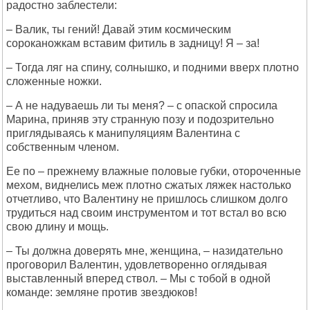
радостно заблестели:
– Валик, ты гений! Давай этим космическим
сороканожкам вставим фитиль в задницу! Я – за!
– Тогда ляг на спину, солнышко, и подними вверх плотно
сложенные ножки.
– А не надуваешь ли ты меня? – с опаской спросила
Марина, приняв эту странную позу и подозрительно
приглядываясь к манипуляциям Валентина с
собственным членом.
Ее по – прежнему влажные половые губки, отороченные
мехом, виднелись меж плотно сжатых ляжек настолько
отчетливо, что Валентину не пришлось слишком долго
трудиться над своим инструментом и тот встал во всю
свою длину и мощь.
– Ты должна доверять мне, женщина, – назидательно
проговорил Валентин, удовлетворенно оглядывая
выставленный вперед ствол. – Мы с тобой в одной
команде: земляне против звездюков!