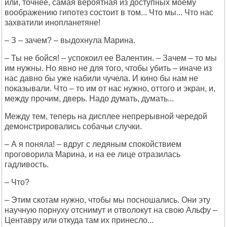
или, точнее, самая вероятная из доступных моему
воображению гипотез состоит в том... Что мы... Что нас
захватили инопланетяне!
– З – зачем? – выдохнула Марина.
– Ты не бойся! – успокоил ее Валентин. – Зачем – то мы
им нужны. Но явно не для того, чтобы убить – иначе из
нас давно бы уже набили чучела. И кино бы нам не
показывали. Что – то им от нас нужно, оттого и экран, и,
между прочим, дверь. Надо думать, думать...
Между тем, теперь на дисплее непрерывной чередой
демонстрировались собачьи случки.
– А я поняла! – вдруг с ледяным спокойствием
проговорила Марина, и на ее лице отразилась
гадливость.
– Что?
– Этим скотам нужно, чтобы мы посношались. Они эту
научную порнуху отснимут и отволокут на свою Альфу –
Центавру или откуда там их принесло...