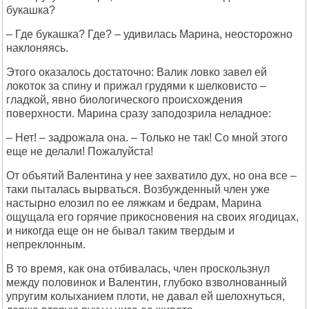
букашка?
– Где букашка? Где? – удивилась Марина, неосторожно
наклоняясь.
Этого оказалось достаточно: Валик ловко завел ей
локоток за спину и прижал грудями к шелковисто –
гладкой, явно биологического происхождения
поверхности. Марина сразу заподозрила неладное:
– Нет! – задрожала она. – Только не так! Со мной этого
еще не делали! Пожалуйста!
От объятий Валентина у нее захватило дух, но она все –
таки пыталась вырваться. Возбужденный член уже
настырно елозил по ее ляжкам и бедрам, Марина
ощущала его горячие прикосновения на своих ягодицах,
и никогда еще он не бывал таким твердым и
непреклонным.
В то время, как она отбивалась, член проскользнул
между половинок и Валентин, глубоко взволнованный
упругим колыханием плоти, не давал ей шелохнуться,