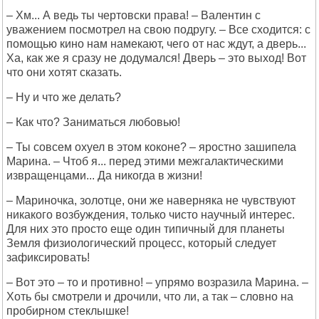
– Хм... А ведь ты чертовски права! – Валентин с
уважением посмотрел на свою подругу. – Все сходится: с
помощью кино нам намекают, чего от нас ждут, а дверь...
Ха, как же я сразу не додумался! Дверь – это выход! Вот
что они хотят сказать.
– Ну и что же делать?
– Как что? Заниматься любовью!
– Ты совсем охуел в этом коконе? – яростно зашипела
Марина. – Чтоб я... перед этими межгалактическими
извращенцами... Да никогда в жизни!
– Мариночка, золотце, они же наверняка не чувствуют
никакого возбуждения, только чисто научный интерес.
Для них это просто еще один типичный для планеты
Земля физиологический процесс, который следует
зафиксировать!
– Вот это – то и противно! – упрямо возразила Марина. –
Хоть бы смотрели и дрочили, что ли, а так – словно на
пробирном стеклышке!