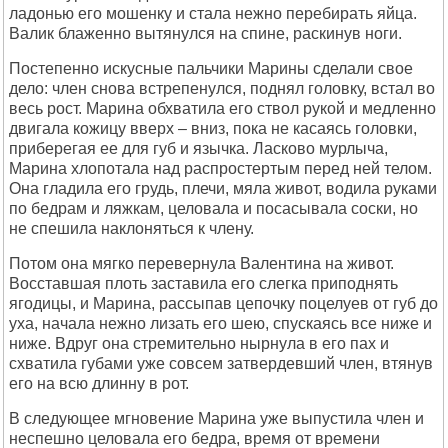
ладонью его мошенку и стала нежно перебирать яйца.
Валик блаженно вытянулся на спине, раскинув ноги.
Постепенно искусные пальчики Марины сделали свое
дело: член снова встрепенулся, поднял головку, встал во
весь рост. Марина обхватила его ствол рукой и медленно
двигала кожицу вверх – вниз, пока не касаясь головки,
приберегая ее для губ и язычка. Ласково мурлыча,
Марина хлопотала над распростертым перед ней телом.
Она гладила его грудь, плечи, мяла живот, водила руками
по бедрам и ляжкам, целовала и посасывала соски, но
не спешила наклоняться к члену.
Потом она мягко перевернула Валентина на живот.
Восставшая плоть заставила его слегка приподнять
ягодицы, и Марина, рассыпав цепочку поцелуев от губ до
уха, начала нежно лизать его шею, спускаясь все ниже и
ниже. Вдруг она стремительно нырнула в его пах и
схватила губами уже совсем затвердевший член, втянув
его на всю длинну в рот.
В следующее мгновение Марина уже выпустила член и
неспешно целовала его бедра, время от времени