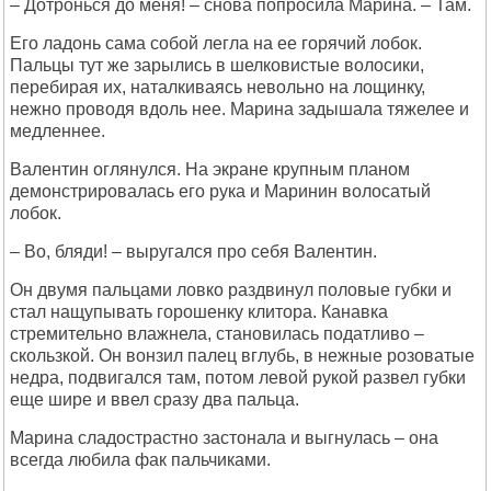
– Дотронься до меня! – снова попросила Марина. – Там.
Его ладонь сама собой легла на ее горячий лобок.
Пальцы тут же зарылись в шелковистые волосики,
перебирая их, наталкиваясь невольно на лощинку,
нежно проводя вдоль нее. Марина задышала тяжелее и
медленнее.
Валентин оглянулся. На экране крупным планом
демонстрировалась его рука и Маринин волосатый
лобок.
– Во, бляди! – выругался про себя Валентин.
Он двумя пальцами ловко раздвинул половые губки и
стал нащупывать горошенку клитора. Канавка
стремительно влажнела, становилась податливо –
скользкой. Он вонзил палец вглубь, в нежные розоватые
недра, подвигался там, потом левой рукой развел губки
еще шире и ввел сразу два пальца.
Марина сладострастно застонала и выгнулась – она
всегда любила фак пальчиками.