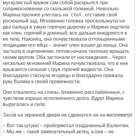
мускулистый кружок сам собой раскрылся при
соприкосновении со скользкой головкой. Невольно
Марина прочнее улеглась на `стол`, отставив свой
роскошный зад. Мгновенно головка проскользнула на
два пальца в узкую горячую дырочку и Марина ощутила
как член, горячий и длинный, все дальше внедряется в
ее тело. Наконец, она почувствовала оттопыренными
ягодицами его яйца – значит член вошел до конца. Она
застыла в оцепенении, потом начала тихонько вращать
своим крупом. Оба застонали от наслаждения... Через
несколько мгновений Марина почувствовала, что в нее
врывается сильная струя горячей жидкости. Она
благодарно стиснула ягодицы и благодарно прижала
руку Валика к своей промежности.
Они отвалилсь на спины, блаженно расслабленные, с
чувством хорошо исполненного долга. Вдруг Марина
выругалась и села:
Засов на экранной двери не сдвинулся ни на миллиметр!
– Вот так штука! – пробормотал озадаченный Валентин.
– Мы им – такой замечательный актец, а они – не