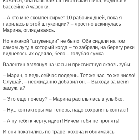
Кажется, она называется Гигантская Пипа, водится в
бассейне Амазонки.
– А кто мне скомпенсирует 10 рабочих дней, пока я
парилась в этой штукенции? – яростно вскинулась
Марина, оглядываясь.
Но никакой "штукенции" не было. Оба сидели на том
самом лугу, в который когда – то забрели, на берегу реки
виднелось их одеяло, бело – голубая сумка.
Валентин взглянул на часы и присвистнул сквозь зубы:
– Марин, а ведь сейчас полдень. Тот же час, то же число!
Слушай, – неожиданно добавил он. – Выходи за меня
замуж, а?
– Это еще почему? – Марина расплылась в улыбке.
– Ну... контактеры мы теперь, надо сохранять контакт!
– А ну тебя к черту, идиот! Ничем тебя не пронять!
И они покатились по траве, хохоча и обнимаясь.