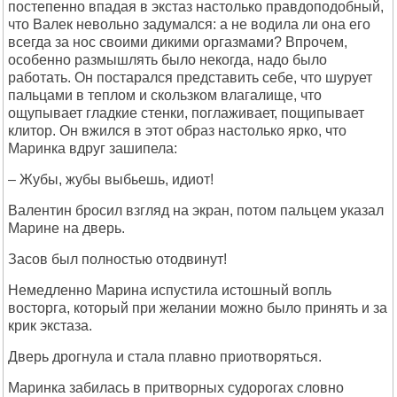
постепенно впадая в экстаз настолько правдоподобный,
что Валек невольно задумался: а не водила ли она его
всегда за нос своими дикими оргазмами? Впрочем,
особенно размышлять было некогда, надо было
работать. Он постарался представить себе, что шурует
пальцами в теплом и скользком влагалище, что
ощупывает гладкие стенки, поглаживает, пощипывает
клитор. Он вжился в этот образ настолько ярко, что
Маринка вдруг зашипела:
– Жубы, жубы выбьешь, идиот!
Валентин бросил взгляд на экран, потом пальцем указал
Марине на дверь.
Засов был полностью отодвинут!
Немедленно Марина испустила истошный вопль
восторга, который при желании можно было принять и за
крик экстаза.
Дверь дрогнула и стала плавно приотворяться.
Маринка забилась в притворных судорогах словно