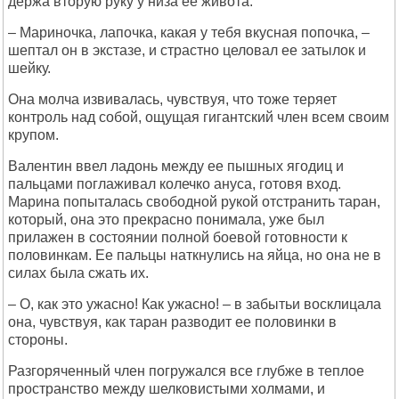
держа вторую руку у низа ее живота.
– Мариночка, лапочка, какая у тебя вкусная попочка, –
шептал он в экстазе, и страстно целовал ее затылок и
шейку.
Она молча извивалась, чувствуя, что тоже теряет
контроль над собой, ощущая гигантский член всем своим
крупом.
Валентин ввел ладонь между ее пышных ягодиц и
пальцами поглаживал колечко ануса, готовя вход.
Марина попыталась свободной рукой отстранить таран,
который, она это прекрасно понимала, уже был
прилажен в состоянии полной боевой готовности к
половинкам. Ее пальцы наткнулись на яйца, но она не в
силах была сжать их.
– О, как это ужасно! Как ужасно! – в забытьи восклицала
она, чувствуя, как таран разводит ее половинки в
стороны.
Разгоряченный член погружался все глубже в теплое
пространство между шелковистыми холмами, и