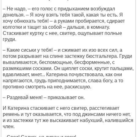
– Не надо, – его голос с придыханием возбуждал
донельзя. – Я хочу взять тебя такой, какая ты есть. Я
хочу обнюхать тебя! – а руками пробирается, сдирает
колготки и тащит за собой – дальше, в комнату.
Стаскивает куртку с нее, свитер, ощупывает полные
груди.
– Какие сиськи у тебя! – и сжимает их изо всех сил, а
потом разрывает на спине застежку бюстгальтера. Груди
вываливаются, беспомощные, бесформенные, с
размякшими сосками. Он щиплет соски, крутит пальцами,
вдавливает, мнет... Катерина почувствовала, как они
напрягаются, грудь приподнимается, слава богу, а то
противно смотреть на нее, раскисшую.
– Раздевай меня! – приказывает он.
И Катерина стаскивает с него свитер, расстегивает
ремень и тут оказывается, что под джинсами ничего нет,
и из застежки тут же выскакивает набухший, налившийся
член.