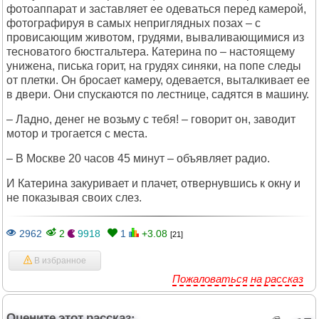
фотоаппарат и заставляет ее одеваться перед камерой,
фотографируя в самых неприглядных позах – с
провисающим животом, грудями, вываливающимися из
тесноватого бюстгальтера. Катерина по – настоящему
унижена, писька горит, на грудях синяки, на попе следы
от плетки. Он бросает камеру, одевается, выталкивает ее
в двери. Они спускаются по лестнице, садятся в машину.
– Ладно, денег не возьму с тебя! – говорит он, заводит
мотор и трогается с места.
– В Москве 20 часов 45 минут – объявляет радио.
И Катерина закуривает и плачет, отвернувшись к окну и
не показывая своих слез.
2962
2
9918
1
+3.08
[21]
В избранное
Пожаловаться на рассказ
Оцените этот рассказ: