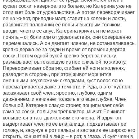
кусает соски, наверное, это больно, но Катерина уже не
отличает боль от удовольствия. А потом переворачивает
ее на живот, приподнимает, ставит на колени и локти,
раздвигает половинки ее попы и быстрым толчком
вводит член в ее анус. Катерина кричит, и не может
понять – от боли или от удовольствия, они совершенно
перемешались. А он двигает членом, не останавливаясь,
крепко держа ее за груди и время от времени дергая
соски. Потом одной рукой крепко берет за письку,
размазывает вытекающую из нее слизь ей по животу.
Переворачивает обратно, сгибает ей ноги в коленях,
разводит в стороны, при этом живот морщится
смешными неуклюжими складками, куст волос ясно
просматривается даже в темноте, и туда, в этот куст он
засаживает свой член, яростно, глубоко, одним
движением, и начинает толкать его еще глубже. Член
большой, Катерина сладко стонет, пощипывает себя
сама за соски, пальцем трет клитор, мычит. Ее живот
колышется в такт движениям его члена. И вдруг он
выдергивает член из ее влагалища, подхватывает ее
голову, и, засунув в рот пальцы и заставив ее широко его
открыть, кончает ей в лицо – в рот, в глаза. И сует член в