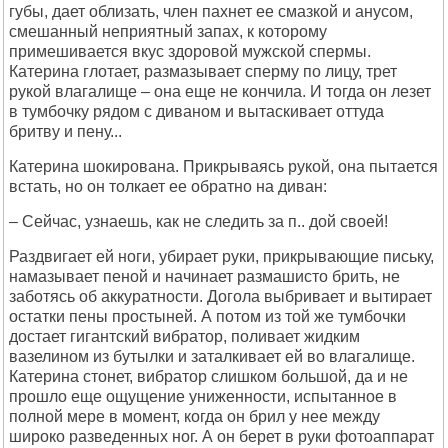
губы, дает облизать, член пахнет ее смазкой и анусом,
смешанный неприятный запах, к которому
примешивается вкус здоровой мужской спермы.
Катерина глотает, размазывает сперму по лицу, трет
рукой влагалище – она еще не кончила. И тогда он лезет
в тумбочку рядом с диваном и вытаскивает оттуда
бритву и пену...
Катерина шокирована. Прикрываясь рукой, она пытается
встать, но он толкает ее обратно на диван:
– Сейчас, узнаешь, как не следить за п.. дой своей!
Раздвигает ей ноги, убирает руки, прикрывающие письку,
намазывает пеной и начинает размашисто брить, не
заботясь об аккуратности. Догола выбривает и вытирает
остатки пены простыней. А потом из той же тумбочки
достает гигантский вибратор, поливает жидким
вазелином из бутылки и заталкивает ей во влагалище.
Катерина стонет, вибратор слишком большой, да и не
прошло еще ощущение униженности, испытанное в
полной мере в момент, когда он брил у нее между
широко разведенных ног. А он берет в руки фотоаппарат