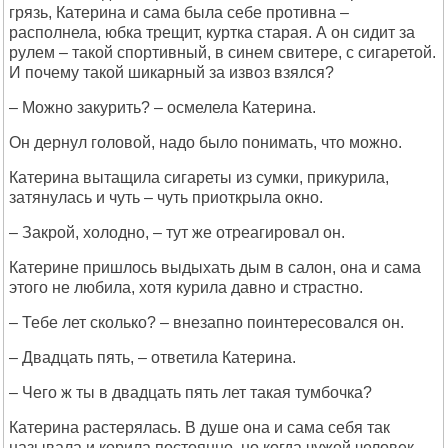
грязь, Катерина и сама была себе противна –
располнела, юбка трещит, куртка старая. А он сидит за
рулем – такой спортивный, в синем свитере, с сигаретой.
И почему такой шикарный за извоз взялся?
– Можно закурить? – осмелела Катерина.
Он дернул головой, надо было понимать, что можно.
Катерина вытащила сигареты из сумки, прикурила,
затянулась и чуть – чуть приоткрыла окно.
– Закрой, холодно, – тут же отреагировал он.
Катерине пришлось выдыхать дым в салон, она и сама
этого не любила, хотя курила давно и страстно.
– Тебе лет сколько? – внезапно поинтересовался он.
– Двадцать пять, – ответила Катерина.
– Чего ж ты в двадцать пять лет такая тумбочка?
Катерина растерялась. В душе она и сама себя так
называла и корила постоянно, но когда чужой человек...