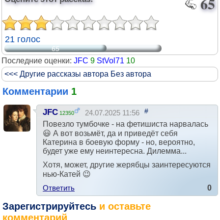
65
21 голос
65
Последние оценки:
JFC
9
StVol71
10
<<< Другие рассказы автора Без автора
Комментарии
1
#
JFC
24.07.2025 11:56
12350
Повезло тумбочке - на фетишиста нарвалась
😃 А вот возьмёт, да и приведёт себя
Катерина в боевую форму - но, вероятно,
будет уже ему неинтересна. Дилемма...
Хотя, может, другие жерябцы заинтересуются
нью-Катей 😉
Ответить
0
Зарегистрируйтесь
и оставьте
комментарий