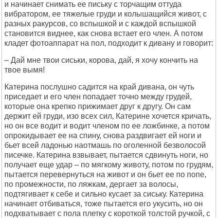
и начинает снимать ее письку с торчащим оттуда
вибратором, ее тяжелые груди и колышащийся живот, с
разных ракурсов, со вспышкой и с каждой вспышкой
становится виднее, как снова встает его член. А потом
кладет фотоаппарат на пол, подходит к дивану и говорит:
– Дай мне твои сиськи, корова, дай, я хочу кончить на
твое вымя!
Катерина послушно садится на край дивана, он чуть
приседает и его член попадает точно между грудей,
которые она крепко прижимает друг к другу. Он сам
держит ей груди, изо всех сил, Катерине хочется кричать,
но он все водит и водит членом по ее ложбинке, а потом
опрокидывает ее на спину, снова раздвигает ей ноги и
бьет всей ладонью наотмашь по оголенной безволосой
писечке. Катерина взвывает, пытается сдвинуть ноги, но
получает еще удар – по мягкому животу, потом по грудям,
пытается перевернуться на живот и он бьет ее по попе,
по промежности, по ляжкам, дергает за волосы,
подтягивает к себе и сильно кусает за сиську. Катерина
начинает отбиваться, тоже пытается его укусить, но он
подхватывает с пола плетку с короткой толстой ручкой, с