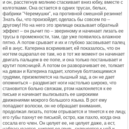
и он, расстегнув молнию стаскивает вниз юбку, вместе с
колготками. Она остается в одних трусах, белых,
фабрики "Черемушки", на противной смешной резинке!
Знать бы, что произойдет, оделась бы совсем по –
другому! Но на него это зрелище оказывает обратный
эффект – он рычит по – звериному и начинает лизать ее
трусы в промежности, там, где уже появилось влажное
пятно. А потом срывает и их и глубоко засовывает палец
ей в анус. Катерина вскрикивает, ей показалось, что он
ногтем оцарапал ее там, но в тот же момент он начинает
двигать пальцем в ее попе, и она только постанывает и
крутит поясницей. А потом он разворачивает ее, толкает
на диван и Катерина падает, хлопнув болтающимися
грудями, приземляется на пышный зад, а он не дает
опомниться – раздвигает ноги настолько широко, что
становится больно связкам, ртом наклоняется к ее
письке и начинает вылизывать ее широкими
движениями мокрого большого языка. В рот ему
попадают волоски, он не обращает внимания,
продолжая лизать, потом отрывается и тянется к ее лицу,
его губы пахнут ее писькой, остро, как пахло, когда она
сосала его член. Он целует ее, не целует даже, а ест,
набрасывается, щиплет ее грудь, склоняется к ней и