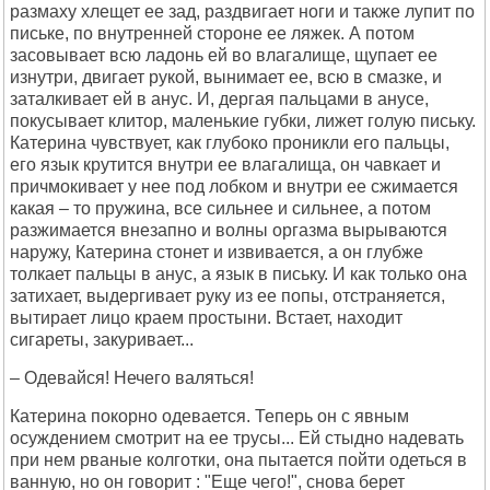
размаху хлещет ее зад, раздвигает ноги и также лупит по
письке, по внутренней стороне ее ляжек. А потом
засовывает всю ладонь ей во влагалище, щупает ее
изнутри, двигает рукой, вынимает ее, всю в смазке, и
заталкивает ей в анус. И, дергая пальцами в анусе,
покусывает клитор, маленькие губки, лижет голую письку.
Катерина чувствует, как глубоко проникли его пальцы,
его язык крутится внутри ее влагалища, он чавкает и
причмокивает у нее под лобком и внутри ее сжимается
какая – то пружина, все сильнее и сильнее, а потом
разжимается внезапно и волны оргазма вырываются
наружу, Катерина стонет и извивается, а он глубже
толкает пальцы в анус, а язык в письку. И как только она
затихает, выдергивает руку из ее попы, отстраняется,
вытирает лицо краем простыни. Встает, находит
сигареты, закуривает...
– Одевайся! Нечего валяться!
Катерина покорно одевается. Теперь он с явным
осуждением смотрит на ее трусы... Ей стыдно надевать
при нем рваные колготки, она пытается пойти одеться в
ванную, но он говорит : "Еще чего!", снова берет