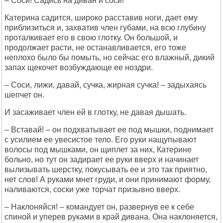
– Соси! Садись на диван и соси!
Катерина садится, широко расставив ноги, дает ему
приблизиться и, захватив член губами, на всю глубину
проталкивает его в свою глотку. Он большой, и
продолжает расти, не останавливается, его тоже
неплохо было бы помыть, но сейчас его влажный, дикий
запах щекочет возбуждающе ее ноздри.
– Соси, лижи, давай, сучка, жирная сучка! – задыхаясь
шепчет он.
И засаживает член ей в глотку, не давая дышать.
– Вставай! – он подхватывает ее под мышки, поднимает
с усилием ее увесистое тело. Его руки нащупывают
волосы под мышками, он щиплет за них, Катерине
больно, но тут он задирает ее руки вверх и начинает
вылизывать шерстку, покусывать ее и это так приятно,
нет слов! А руками мнет груди, и они принимают форму,
наливаются, соски уже торчат призывно вверх.
– Наклоняйся! – командует он, развернув ее к себе
спиной и уперев руками в край дивана. Она наклоняется,