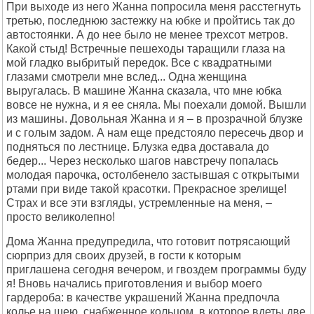
При выходе из него Жанна попросила меня расстегнуть
третью, последнюю застежку на юбке и пройтись так до
автостоянки. А до нее было не менее трехсот метров.
Какой стыд! Встречные пешеходы таращили глаза на
мой гладко выбритый передок. Все с квадратными
глазами смотрели мне вслед... Одна женщина
выругалась. В машине Жанна сказала, что мне юбка
вовсе не нужна, и я ее сняла. Мы поехали домой. Вышли
из машины. Довольная Жанна и я – в прозрачной блузке
и с голым задом. А нам еще предстояло пересечь двор и
подняться по лестнице. Блузка едва доставала до
бедер... Через несколько шагов навстречу попалась
молодая парочка, остолбенело застывшая с открытыми
ртами при виде такой красотки. Прекрасное зрелище!
Страх и все эти взгляды, устремленные на меня, –
просто великолепно!
Дома Жанна предупредила, что готовит потрясающий
сюрприз для своих друзей, в гости к которым
приглашена сегодня вечером, и гвоздем программы буду
я! Вновь начались приготовления и выбор моего
гардероба: в качестве украшений Жанна предпочла
колье на шею, снабженное кольцом, в которое вдеты две