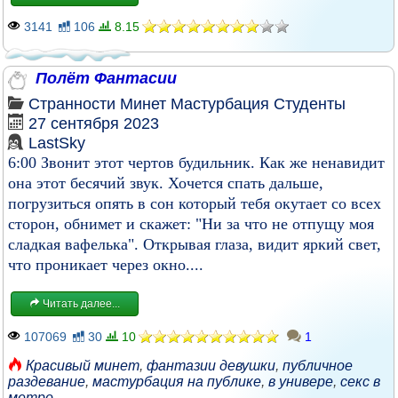
3141
106
8.15
Полёт Фантасии
Странности
Минет
Мастурбация
Студенты
27 сентября 2023
LastSky
6:00 Звонит этот чертов будильник. Как же ненавидит
она этот бесячий звук. Хочется спать дальше,
погрузиться опять в сон который тебя окутает со всех
сторон, обнимет и скажет: "Ни за что не отпущу моя
сладкая вафелька". Открывая глаза, видит яркий свет,
что проникает через окно....
Читать далее...
107069
30
10
1
Красивый минет
,
фантазии девушки
,
публичное
раздевание
,
мастурбация на публике
,
в универе
,
секс в
метро