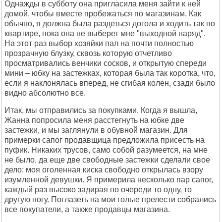
Однажды в субботу она пригласила меня зайти к ней
домой, чтобы вместе пробежаться по магазинам. Как
обычно, я должна была раздеться догола и ходить так по
квартире, пока она не выберет мне "выходной наряд".
На этот раз выбор хозяйки пал на почти полностью
прозрачную блузку, сквозь которую отчетливо
просматривались венчики сосков, и открытую спереди
мини – юбку на застежках, которая была так коротка, что,
если я наклонялась вперед, не сгибая колен, сзади было
видно абсолютно все.
Итак, мы отправились за покупками. Когда я вышла,
Жанна попросила меня расстегнуть на юбке две
застежки, и мы заглянули в обувной магазин. Для
примерки сапог продавщица предложила присесть на
пуфик. Никаких трусов, само собой разумеется, на мне
не было, да еще две свободные застежки сделали свое
дело: моя оголенная киска свободно открылась взору
изумленной девушки. Я примерила несколько пар сапог,
каждый раз высоко задирая по очереди то одну, то
другую ногу. Поглазеть на мои голые прелести собрались
все покупатели, а также продавцы магазина.