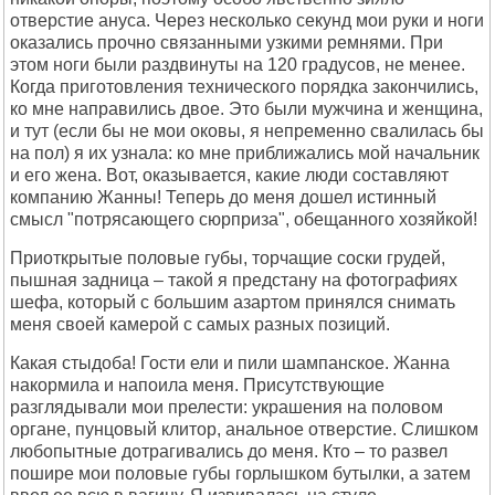
отверстие ануса. Через несколько секунд мои руки и ноги
оказались прочно связанными узкими ремнями. При
этом ноги были раздвинуты на 120 градусов, не менее.
Когда приготовления технического порядка закончились,
ко мне направились двое. Это были мужчина и женщина,
и тут (если бы не мои оковы, я непременно свалилась бы
на пол) я их узнала: ко мне приближались мой начальник
и его жена. Вот, оказывается, какие люди составляют
компанию Жанны! Теперь до меня дошел истинный
смысл "потрясающего сюрприза", обещанного хозяйкой!
Приоткрытые половые губы, торчащие соски грудей,
пышная задница – такой я предстану на фотографиях
шефа, который с большим азартом принялся снимать
меня своей камерой с самых разных позиций.
Какая стыдоба! Гости ели и пили шампанское. Жанна
накормила и напоила меня. Присутствующие
разглядывали мои прелести: украшения на половом
органе, пунцовый клитор, анальное отверстие. Слишком
любопытные дотрагивались до меня. Кто – то развел
пошире мои половые губы горлышком бутылки, а затем