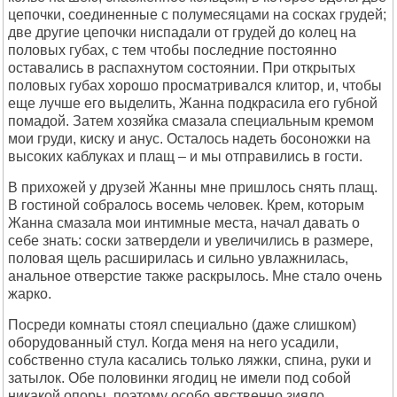
цепочки, соединенные с полумесяцами на сосках грудей;
две другие цепочки ниспадали от грудей до колец на
половых губах, с тем чтобы последние постоянно
оставались в распахнутом состоянии. При открытых
половых губах хорошо просматривался клитор, и, чтобы
еще лучше его выделить, Жанна подкрасила его губной
помадой. Затем хозяйка смазала специальным кремом
мои груди, киску и анус. Осталось надеть босоножки на
высоких каблуках и плащ – и мы отправились в гости.
В прихожей у друзей Жанны мне пришлось снять плащ.
В гостиной собралось восемь человек. Крем, которым
Жанна смазала мои интимные места, начал давать о
себе знать: соски затвердели и увеличились в размере,
половая щель расширилась и сильно увлажнилась,
анальное отверстие также раскрылось. Мне стало очень
жарко.
Посреди комнаты стоял специально (даже слишком)
оборудованный стул. Когда меня на него усадили,
собственно стула касались только ляжки, спина, руки и
затылок. Обе половинки ягодиц не имели под собой
никакой опоры, поэтому особо явственно зияло