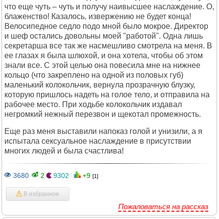
что еще чуть – чуть и получу наивысшее наслаждение. О,
блаженство! Казалось, извержению не будет конца!
Велосипедное седло подо мной было мокрое. Директор
и шеф остались довольны моей "работой". Одна лишь
секретарша все так же насмешливо смотрела на меня. В
ее глазах я была шлюхой, и она хотела, чтобы об этом
знали все. С этой целью она повесила мне на нижнее
кольцо (что закреплено на одной из половых губ)
маленький колокольчик, вернула прозрачную блузку,
которую пришлось надеть на голое тело, и отправила на
рабочее место. При ходьбе колокольчик издавал
негромкий нежный перезвон и щекотал промежность.
Еще раз меня выставили напоказ голой и унизили, а я
испытала сексуальное наслаждение в присутствии
многих людей и была счастлива!
3680
2
9302
+9
[1]
В избранное
Пожаловаться на рассказ