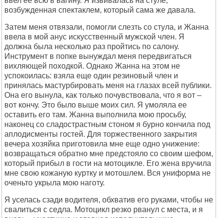
ввел ее всю в вагину. Я извивалась на стуле,
возбужденная спектаклем, который сама же давала.
Затем меня отвязали, помогли слезть со стула, и Жанна
ввела в мой анус искусственный мужской член. Я
должна была несколько раз пройтись по салону.
Инструмент в попке вынуждал меня передвигаться
вихляющей походкой. Однако Жанна на этом не
успокоилась: взяла еще один резиновый член и
принялась мастурбировать меня на глазах всей публики.
Она его вынула, как только почувствовала, что я вот –
вот кончу. Это было выше моих сил. Я умоляла ее
оставить его там. Жанна выполнила мою просьбу,
наконец со сладострастным стоном я бурно кончила под
аплодисменты гостей. Для торжественного закрытия
вечера хозяйка приготовила мне еще одно унижение:
возвращаться обратно мне предстояло со своим шефом,
который прибыл в гости на мотоцикле. Его жена вручила
мне свою кожаную куртку и мотошлем. Вся униформа не
оченьто укрыла мою наготу.
Я уселась сзади водителя, обхватив его руками, чтобы не
свалиться с седла. Мотоцикл резко рванул с места, и я