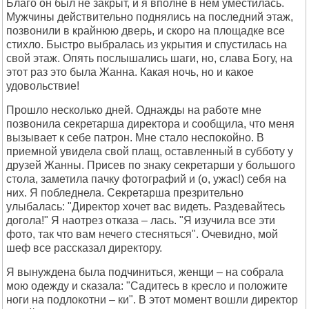
Благо он был не закрыт, и я вполне в нем уместилась.
Мужчины действительно поднялись на последний этаж,
позвонили в крайнюю дверь, и скоро на площадке все
стихло. Быстро выбралась из укрытия и спустилась на
свой этаж. Опять послышались шаги, но, слава Богу, на
этот раз это была Жанна. Какая ночь, но и какое
удовольствие!
Прошло несколько дней. Однажды на работе мне
позвонила секретарша директора и сообщила, что меня
вызывает к себе патрон. Мне стало неспокойно. В
приемной увидела свой плащ, оставленный в субботу у
друзей Жанны. Присев по знаку секретарши у большого
стола, заметила пачку фотографий и (о, ужас!) себя на
них. Я побледнела. Секретарша презрительно
улыбалась: "Директор хочет вас видеть. Раздевайтесь
догола!" Я наотрез отказа – лась. "Я изучила все эти
фото, так что вам нечего стесняться". Очевидно, мой
шеф все рассказал директору.
Я вынуждена была подчиниться, женщи – на собрала
мою одежду и сказала: "Садитесь в кресло и положите
ноги на подлокотни – ки". В этот момент вошли директор