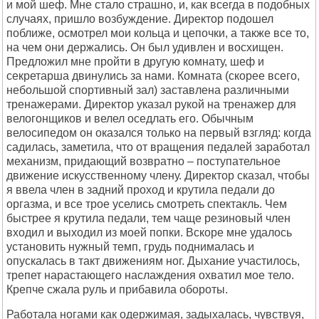
и мой шеф. Мне стало страшно, и, как всегда в подобных
случаях, пришло возбуждение. Директор подошел
поближе, осмотрел мои кольца и цепочки, а также все то,
на чем они держались. Он был удивлен и восхищен.
Предложил мне пройти в другую комнату, шеф и
секретарша двинулись за нами. Комната (скорее всего,
небольшой спортивный зал) заставлена различными
тренажерами. Директор указал рукой на тренажер для
велогонщиков и велел оседлать его. Обычным
велосипедом он оказался только на первый взгляд: когда
садилась, заметила, что от вращения педалей заработал
механизм, придающий возвратно – поступательное
движение искусственному члену. Директор сказал, чтобы
я ввела член в задний проход и крутила педали до
оргазма, и все трое уселись смотреть спектакль. Чем
быстрее я крутила педали, тем чаще резиновый член
входил и выходил из моей попки. Вскоре мне удалось
установить нужный темп, грудь поднималась и
опускалась в такт движениям ног. Дыхание участилось,
трепет нарастающего наслаждения охватил мое тело.
Крепче сжала руль и прибавила обороты.
Работала ногами как одержимая, задыхалась, чувствуя,