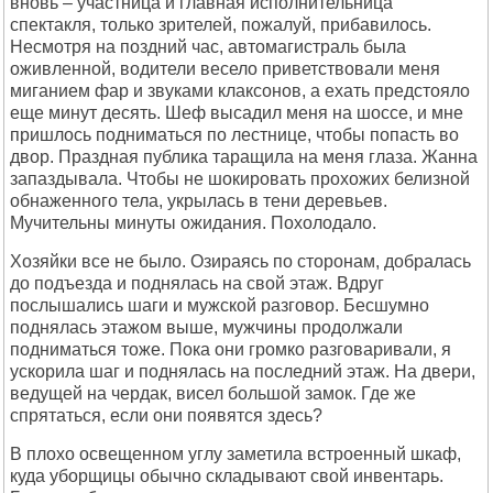
вновь – участница и главная исполнительница
спектакля, только зрителей, пожалуй, прибавилось.
Несмотря на поздний час, автомагистраль была
оживленной, водители весело приветствовали меня
миганием фар и звуками клаксонов, а ехать предстояло
еще минут десять. Шеф высадил меня на шоссе, и мне
пришлось подниматься по лестнице, чтобы попасть во
двор. Праздная публика таращила на меня глаза. Жанна
запаздывала. Чтобы не шокировать прохожих белизной
обнаженного тела, укрылась в тени деревьев.
Мучительны минуты ожидания. Похолодало.
Хозяйки все не было. Озираясь по сторонам, добралась
до подъезда и поднялась на свой этаж. Вдруг
послышались шаги и мужской разговор. Бесшумно
поднялась этажом выше, мужчины продолжали
подниматься тоже. Пока они громко разговаривали, я
ускорила шаг и поднялась на последний этаж. На двери,
ведущей на чердак, висел большой замок. Где же
спрятаться, если они появятся здесь?
В плохо освещенном углу заметила встроенный шкаф,
куда уборщицы обычно складывают свой инвентарь.