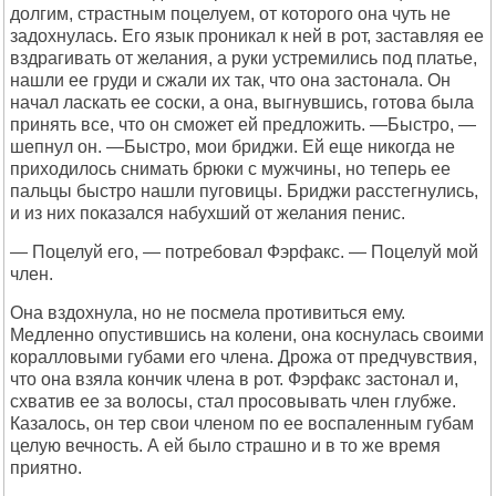
долгим, страстным поцелуем, от которого она чуть не
задохнулась. Его язык проникал к ней в рот, заставляя ее
вздрагивать от желания, а руки устремились под платье,
нашли ее груди и сжали их так, что она застонала. Он
начал ласкать ее соски, а она, выгнувшись, готова была
принять все, что он сможет ей предложить. —Быстро, —
шепнул он. —Быстро, мои бриджи. Ей еще никогда не
приходилось снимать брюки с мужчины, но теперь ее
пальцы быстро нашли пуговицы. Бриджи расстегнулись,
и из них показался набухший от желания пенис.
— Поцелуй его, — потребовал Фэрфакс. — Поцелуй мой
член.
Она вздохнула, но не посмела противиться ему.
Медленно опустившись на колени, она коснулась своими
коралловыми губами его члена. Дрожа от предчувствия,
что она взяла кончик члена в рот. Фэрфакс застонал и,
схватив ее за волосы, стал просовывать член глубже.
Казалось, он тер свои членом по ее воспаленным губам
целую вечность. А ей было страшно и в то же время
приятно.