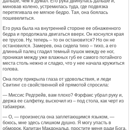
дальше, чем я думал. Его рука двинулась дальше и,
миновав колено, устремилась туда, где подвязка
перетягивала ее мягкое бедро. Тая, она боялась
пошевелиться.
Его рука была на внутренней стороне ее обнаженного
бедра и продолжала двигаться вверх. Он коснулся края
ее трусов. Ну, теперь – то он остановится? Но он не
остановился. Замерев, она сидела тихо – тихо, а его
длинный палец гладил темный пушок между ее ног,
проникая между уже влажных губ ее самого потайного
места столь нежно и сладко, что у нее начала кружиться
голова.
Она полу прикрыла глаза от удовольствия, и леди
Свитинг со свойственной ей прямотой спросила:
— Миссис Редгрейв, вам плохо? Фэрфакс убрал руку и,
держа ее салфетку, выскочил из – под стола, как черт из
табакерки.
— О, — произнесла она заплетающимся языком, —
боюсь, мне здесь слишком душно. Я могу упасть в
обморок. Капитан Макдональд, простите меня ради Бога.