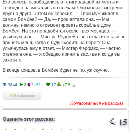
Его волосы освободились от стягивавшей их ленты и
свободно разметались по плечам. Они молча смотрели
друг на друга. Затем он спросил: — Твой муж живет в
самом Бомбее? — Да, — прошептала она. — Мы
должны немного отремонтировать корабль в доке
Бомбея. На это понадобится около трех месяцев, —
улыбнулся он. — Миссис Редгрейв, не согласитесь ли вы
принять меня, когда я буду сходить на берег? Она
улыбнулась ему в ответ. — Мистер Фэрфакс, — честно
ответила она, — я обещаю принять вас, где и когда вы
захотите.
В конце концов, в Бомбее будет не так уж скучно.
3844
3
11611
17
+7.5
[2]
В избранное
Пожаловаться на рассказ
Оцените этот рассказ:
15