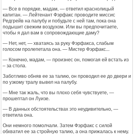
— Все в порядке, мадам, — ответил краснолицый
капитан. — Лейтенант Фэрфакс проводите миссис
Редгрейв на палубу и побудьте с ней там, пока она
подышит свежим воздухом. Или вы предпочитаете,
чтобы я дал вам в сопровождающие даму?
— Нет, нет, — хватаясь за руку Фэрфакса, слабым
голосом пролепетала она. — Мистер Фэрфакс...
— Конечно, мадам, — произнес он, помогая ей встать из
– за стола.
Заботливо обняв ее за талию, он проводил ее до двери и
по узкому тралу вывел на палубу.
— Мне так жаль, что вы плохо себя чувствуете, —
прошептал он Луизе.
— В данных обстоятельствах это неудивительно, —
ответила она.
Они немного помолчали. Затем Фэрфакс с силой
обхватил ее за стройную талию, а она прижалась к нему.