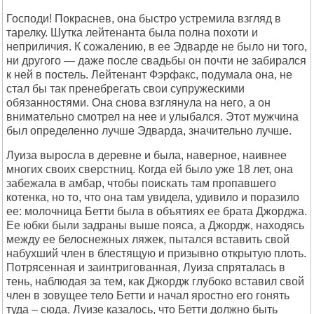
Господи! Покраснев, она быстро устремила взгляд в
тарелку. Шутка лейтенанта была полна похоти и
неприличия. К сожалению, в ее Эдварде не было ни того,
ни другого — даже после свадьбы он почти не забирался
к ней в постель. Лейтенант Фэрфакс, подумала она, не
стал бы так пренебрегать свои супружескими
обязанностями. Она снова взглянула на него, а он
внимательно смотрел на нее и улыбался. Этот мужчина
был определенно лучше Эдварда, значительно лучше.
Луиза выросла в деревне и была, наверное, наивнее
многих своих сверстниц. Когда ей было уже 18 лет, она
забежала в амбар, чтобы поискать там пропавшего
котенка, но то, что она там увидела, удивило и поразило
ее: молочница Бетти была в объятиях ее брата Джорджа.
Ее юбки были задраны выше пояса, а Джордж, находясь
между ее белоснежных ляжек, пытался вставить свой
набухший член в блестящую и призывно открытую плоть.
Потрясенная и заинтригованная, Луиза спряталась в
тень, наблюдая за тем, как Джордж глубоко вставил свой
член в зовущее тело Бетти и начал яростно его гонять
туда – сюда. Луизе казалось, что Бетти должно быть