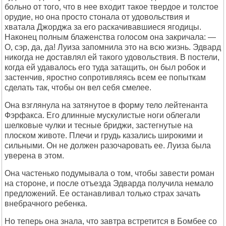
больно от того, что в нее входит такое твердое и толстое
орудие, но она просто стонала от удовольствия и
хватала Джорджа за его раскачивавшиеся ягодицы.
Наконец полным блаженства голосом она закричала: —
О, сэр, да, да! Луиза запомнила это на всю жизнь. Эдвард
никогда не доставлял ей такого удовольствия. В постели,
когда ей удавалось его туда затащить, он был робок и
застенчив, яростно сопротивляясь всем ее попыткам
сделать так, чтобы он вел себя смелее.
Она взглянула на затянутое в форму тело лейтенанта
Фэрфакса. Его длинные мускулистые ноги облегали
шелковые чулки и тесные бриджи, застегнутые на
плоском животе. Плечи и грудь казались широкими и
сильными. Он не должен разочаровать ее. Луиза была
уверена в этом.
Она частенько подумывала о том, чтобы завести роман
на стороне, и после отъезда Эдварда получила немало
предложений. Ее останавливал только страх зачать
внебрачного ребенка.
Но теперь она знала, что завтра встретится в Бомбее со