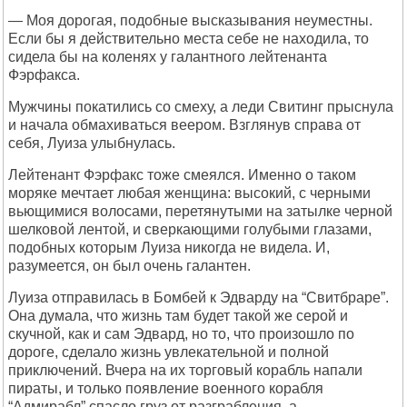
— Моя дорогая, подобные высказывания неуместны.
Если бы я действительно места себе не находила, то
сидела бы на коленях у галантного лейтенанта
Фэрфакса.
Мужчины покатились со смеху, а леди Свитинг прыснула
и начала обмахиваться веером. Взглянув справа от
себя, Луиза улыбнулась.
Лейтенант Фэрфакс тоже смеялся. Именно о таком
моряке мечтает любая женщина: высокий, с черными
вьющимися волосами, перетянутыми на затылке черной
шелковой лентой, и сверкающими голубыми глазами,
подобных которым Луиза никогда не видела. И,
разумеется, он был очень галантен.
Луиза отправилась в Бомбей к Эдварду на “Свитбраре”.
Она думала, что жизнь там будет такой же серой и
скучной, как и сам Эдвард, но то, что произошло по
дороге, сделало жизнь увлекательной и полной
приключений. Вчера на их торговый корабль напали
пираты, и только появление военного корабля
“Адмирабл” спасло груз от разграбления, а