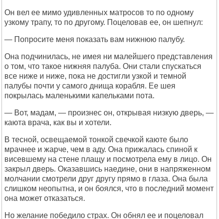
Он вел ее мимо удивленных матросов то по одному
узкому трапу, то по другому. Поцеловав ее, он шепнул:
— Попросите меня показать вам нижнюю палубу.
Она подчинилась, не имея ни малейшего представления
о том, что такое нижняя палуба. Они стали спускаться
все ниже и ниже, пока не достигли узкой и темной
палубы почти у самого днища корабля. Ее шея
покрылась маленькими капельками пота.
— Вот, мадам, — произнес он, открывая низкую дверь, —
каюта врача, как вы и хотели.
В тесной, освещаемой тонкой свечкой каюте было
мрачнее и жарче, чем в аду. Она прижалась спиной к
висевшему на стене плащу и посмотрела ему в лицо. Он
закрыл дверь. Оказавшись наедине, они в напряженном
молчании смотрели друг другу прямо в глаза. Она была
слишком неопытна, и он боялся, что в последний момент
она может отказаться.
Но желание победило страх. Он обнял ее и поцеловал