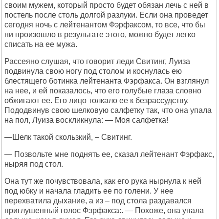
своим мужем, который просто будет обязан лечь с ней в
постель после столь долгой разлуки. Если она проведет
сегодня ночь с лейтенантом Фэрфаксом, то все, что бы
ни произошло в результате этого, можно будет легко
списать на ее мужа.
Рассеяно слушая, что говорит леди Свитинг, Луиза
подвинула свою ногу под столом и коснулась ею
блестящего ботинка лейтенанта Фэрфакса. Он взглянул
на нее, и ей показалось, что его голубые глаза словно
обжигают ее. Его лицо толкало ее к безрассудству.
Пододвинув свою шелковую салфетку так, что она упала
на пол, Луиза воскликнула: — Моя салфетка!
—Шелк такой скользкий, – Свитинг.
— Позвольте мне поднять ее, сказал лейтенант Фэрфакс,
ныряя под стол.
Она тут же почувствовала, как его рука нырнула к ней
под юбку и начала гладить ее по голени. У нее
перехватила дыхание, а из – под стола раздавался
приглушенный голос Фэрфакса:. — Похоже, она упала