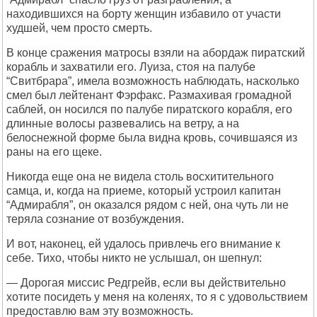
находившихся на борту женщин избавило от участи
худшей, чем просто смерть.
В конце сражения матросы взяли на абордаж пиратский
корабль и захватили его. Луиза, стоя на палубе
“Свитбрара”, имела возможность наблюдать, насколько
смел был лейтенант Фэрфакс. Размахивая громадной
саблей, он носился по палубе пиратского корабля, его
длинные волосы развевались на ветру, а на
белоснежной форме была видна кровь, сочившаяся из
раны на его щеке.
Никогда еще она не видела столь восхитительного
самца, и, когда на приеме, который устроил капитан
“Адмирабля”, он оказался рядом с ней, она чуть ли не
теряла сознание от возбуждения.
И вот, наконец, ей удалось привлечь его внимание к
себе. Тихо, чтобы никто не услышал, он шепнул:
— Дорогая миссис Редгрейв, если вы действительно
хотите посидеть у меня на коленях, то я с удовольствием
предоставлю вам эту возможность.