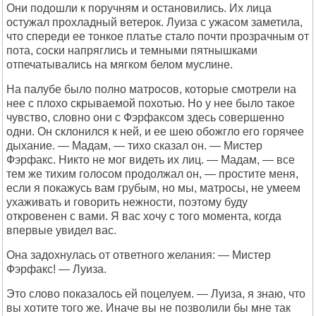
Они подошли к поручням и остановились. Их лица
остужал прохладный ветерок. Луиза с ужасом заметила,
что спереди ее тонкое платье стало почти прозрачным от
пота, соски напряглись и темными пятнышками
отпечатывались на мягком белом муслине.
На палубе было полно матросов, которые смотрели на
нее с плохо скрываемой похотью. Но у нее было такое
чувство, словно они с Фэрфаксом здесь совершенно
одни. Он склонился к ней, и ее шею обожгло его горячее
дыхание. — Мадам, — тихо сказал он. — Мистер
Фэрфакс. Никто не мог видеть их лиц. — Мадам, — все
тем же тихим голосом продолжал он, — простите меня,
если я покажусь вам грубым, но мы, матросы, не умеем
ухаживать и говорить нежности, поэтому буду
откровенен с вами. Я вас хочу с того момента, когда
впервые увидел вас.
Она задохнулась от ответного желания: — Мистер
Фэрфакс! — Луиза.
Это слово показалось ей поцелуем. — Луиза, я знаю, что
вы хотите того же. Иначе вы не позволили бы мне так