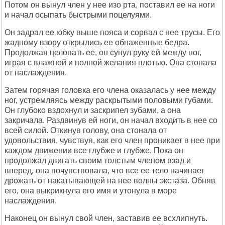
Потом он вынул член у нее изо рта, поставил ее на ноги
и начал осыпать быстрыми поцелуями.
Он задрал ее юбку выше пояса и сорвал с нее трусы. Его
жадному взору открылись ее обнаженные бедра.
Продолжая целовать ее, он сунул руку ей между ног,
играя с влажной и полной желания плотью. Она стонала
от наслаждения.
Затем горячая головка его члена оказалась у нее между
ног, устремляясь между раскрытыми половыми губами.
Он глубоко вздохнул и заскрипел зубами, а она
закричала. Раздвинув ей ноги, он начал входить в нее со
всей силой. Откинув голову, она стонала от
удовольствия, чувствуя, как его член проникает в нее при
каждом движении все глубже и глубже. Пока он
продолжал двигать своим толстым членом взад и
вперед, она почувствовала, что все ее тело начинает
дрожать от накатывающей на нее волны экстаза. Обняв
его, она выкрикнула его имя и утонула в море
наслаждения.
Наконец он вынул свой член, заставив ее всхлипнуть.