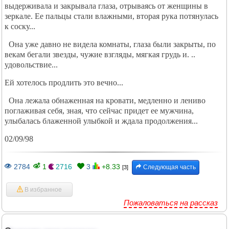
выдерживала и закрывала глаза, отрываясь от женщины в
зеркале. Ее пальцы стали влажными, вторая рука потянулась
к соску...
Она уже давно не видела комнаты, глаза были закрыты, по
векам бегали звезды, чужие взгляды, мягкая грудь и. ..
удовольствие...
Ей хотелось продлить это вечно...
Она лежала обнаженная на кровати, медленно и лениво
поглаживая себя, зная, что сейчас придет ее мужчина,
улыбалась блаженной улыбкой и ждала продолжения...
02/09/98
2784
1
2716
3
+8.33
Следующая часть
[3]
В избранное
Пожаловаться на рассказ