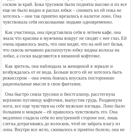
соском за край. Бока трусиков были подняты высоко и их все
еще не было видно в распах юбки – снимать их ей пока не
хотелось – они так приятно врезались в налитое лоно. Она
чувствовала себя несколькими людьми одновременно.
Как участница, она представляла себя в летнем кафе, она
знала что красива и мужчины вокруг не сводят с нее глаз. Ей
очень нравилось знать, что они видят, что на ней нет белья,
что сквозь нечаянно распахнутую юбку видны волосы на
лобке, а соски выделяются в вязанной кофточке.
Как зритель, она наблюдала за женщиной в зеркале и
возбуждалась от ее вида. Больше всего ей не хотелось быть
режиссером – она очень боялась впускать посторонние
рациональные мысли в свои фантазии.
Она быстро сняла трусики и бюстгальтер, расстегнула
верхнюю пуговицу кофточки, выпустив грудь. Раздвинула
ноги, все еще чувствуя на себе мужские взгляды. Лоно было
большим и мокрым – ей нравилось чувствовать это. Она
медленно гладила себя по внутренней стороне ног, лишь
слегка дотрагиваясь до волосков, чтоб не забрать влагу из
лона. Внутри все жгло, сжималось и приятно болело, она не