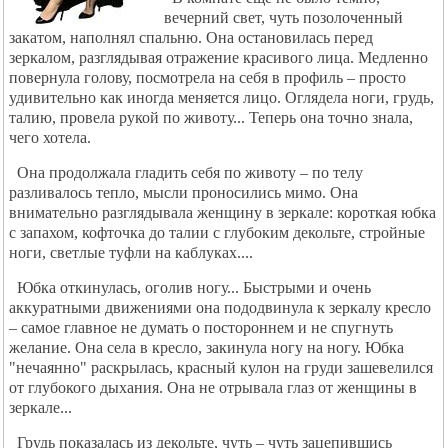
вечерний свет, чуть позолоченный
закатом, наполнял спальню. Она остановилась перед
зеркалом, разглядывая отражение красивого лица. Медленно
повернула голову, посмотрела на себя в профиль – просто
удивительно как иногда меняется лицо. Оглядела ноги, грудь,
талию, провела рукой по животу... Теперь она точно знала,
чего хотела.
Она продолжала гладить себя по животу – по телу
разливалось тепло, мысли проносились мимо. Она
внимательно разглядывала женщину в зеркале: короткая юбка
с запахом, кофточка до талии с глубоким декольте, стройные
ноги, светлые туфли на каблуках....
Юбка откинулась, оголив ногу... Быстрыми и очень
аккуратными движениями она пододвинула к зеркалу кресло
– самое главное не думать о постороннем и не спугнуть
желание. Она села в кресло, закинула ногу на ногу. Юбка
"нечаянно" раскрылась, красный кулон на груди зашевелился
от глубокого дыхания. Она не отрывала глаз от женщины в
зеркале...
Грудь показалась из декольте, чуть – чуть зацепившись