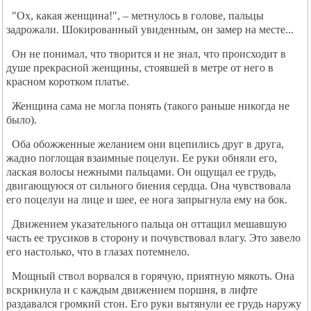
"Ох, какая женщина!", – метнулось в голове, пальцы
задрожали. Шокированный увиденным, он замер на месте...
Он не понимал, что творится и не знал, что происходит в
душе прекрасной женщины, стоявшей в метре от него в
красном коротком платье.
Женщина сама не могла понять (такого раньше никогда не
было).
Оба обожженные желанием они вцепились друг в друга,
жадно поглощая взаимные поцелуи. Ее руки обняли его,
лаская волосы нежными пальцами. Он ощущал ее грудь,
двигающуюся от сильного биения сердца. Она чувствовала
его поцелуи на лице и шее, ее нога запрыгнула ему на бок.
Движением указательного пальца он оттащил мешавшую
часть ее трусиков в сторону и почувствовал влагу. Это завело
его настолько, что в глазах потемнело.
Мощный ствол ворвался в горячую, приятную мякоть. Она
вскрикнула и с каждым движением поршня, в лифте
раздавался громкий стон. Его руки вытянули ее грудь наружу