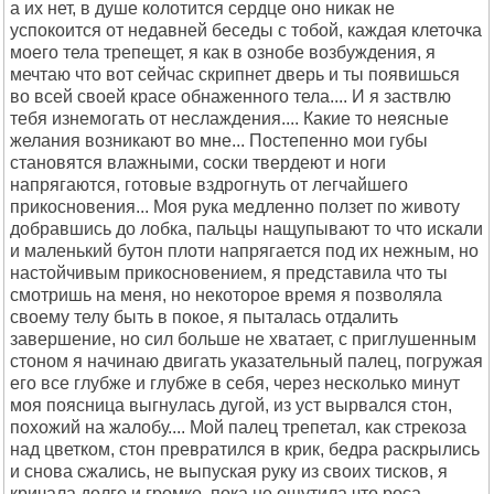
а их нет, в душе колотится сердце оно никак не
успокоится от недавней беседы с тобой, каждая клеточка
моего тела трепещет, я как в ознобе возбуждения, я
мечтаю что вот сейчас скрипнет дверь и ты появишься
во всей своей красе обнаженного тела.... И я заствлю
тебя изнемогать от неслаждения.... Какие то неясные
желания возникают во мне... Постепенно мои губы
становятся влажными, соски твердеют и ноги
напрягаются, готовые вздрогнуть от легчайшего
прикосновения... Моя рука медленно ползет по животу
добравшись до лобка, пальцы нащупывают то что искали
и маленький бутон плоти напрягается под их нежным, но
настойчивым прикосновением, я представила что ты
смотришь на меня, но некоторое время я позволяла
своему телу быть в покое, я пыталась отдалить
завершение, но сил больше не хватает, с приглушенным
стоном я начинаю двигать указательный палец, погружая
его все глубже и глубже в себя, через несколько минут
моя поясница выгнулась дугой, из уст вырвался стон,
похожий на жалобу.... Мой палец трепетал, как стрекоза
над цветком, стон превратился в крик, бедра раскрылись
и снова сжались, не выпуская руку из своих тисков, я
кричала долго и громко, пока не ощутила что роса