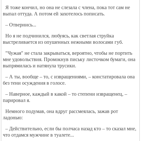
Я тоже кончил, но она не слезала с члена, пока тот сам не
выпал оттуда. А потом ей захотелось пописать.
– Отвернись...
Но я не подчинился, любуясь, как светлая струйка
выстреливается из опушенных нежными волосами губ.
"Чужая" не стала закрываться, вероятно, чтобы не портить
мне удовольствия. Промокнув письку листочком бумаги, она
выпрямилась и натянула трусики.
– А ты, вообще – то, с извращениями, – констатировала она
без тени осуждения в голосе.
– Наверное, каждый в какой – то степени извращенец, –
парировал я.
Немного подумав, она вдруг рассмеялась, зажав рот
ладонью:
– Действительно, если бы полчаса назад кто – то сказал мне,
что отдамся мужчине в туалете...