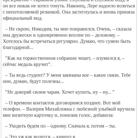
он все никак не хотел тонуть. Наконец, Лере надоело возиться
с непотопляемой резинкой. Она застегнулась и вновь приняла
официальный вид.
– Не скрою, Никодим, ты мне понравился. Очень, – сказала
она дружески и одновременно вполне по – деловому. –
Хотелось бы встречаться регулярно. Думаю, что сумею быть
благодарной...
"Как на торжественном собрании чешет, – изумился я, –
сейчас медаль вручит".
– Ты ведь студент? У меня завязаны кое – какие связи. Тебе
они, думаю, будут полезны...
"Не доверяй своим чарам. Хочет купить, ну – ну... "
– О времени контактов договоримся позднее. Вот мой
телефон. – Валерия Михайловна с любезной улыбкой вручила
мне визитную карточку и, понизив голос, добавила:
– Уходить будем по – одному. Сначала я, потом – ты.
– Это уж как водится, – кивнул я.