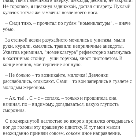
глаза, тыча пальчиком в дверку: щеколда, дескать, не закрыта!
Не торопясь, я щелкнул задвижкой, достал сигарету. Пухлый
кулачок тотчас же замаячил возле моего носа.
– Сиди тихо, – прочитал по губам "номенклатуры", – иначе
убью.
3а стенкой девки разухабисто мочились в унитазы, мыли
руки, курили, смеялись, травили неприличные анекдоты.
Ухватив криминал, "номенклатура" рефлекторно вытянулась
в охотничью стойку – уши торчком, хвост пистолетом. В
конце концов, мое терпение лопнуло:
– Не больно – то возникайте, милочка! Девчонки
расслабились, отдыхают. Сами – то вон заперлись в туалете с
молодым жеребцом.
– Ах, ты!. . С – с – сопляк, – только и прошипела она,
начиная, по – видимому, догадываться, какую глупость
сморозила.
С подчеркнутой наглостью во взоре я принялся оглядывать с
ног до головы эту крашеную идиотку. И тут мои мысли
неожиданно приняли совсем, совсем иное направление.