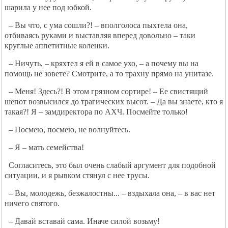
шарила у нее под юбкой.
– Вы что, с ума сошли?! – вполголоса пыхтела она,
отбиваясь руками и выставляя вперед довольно – таки
круглые аппетитные коленки.
– Ничуть, – кряхтел я ей в самое ухо, – а почему вы на
помощь не зовете? Смотрите, а то трахну прямо на унитазе.
– Меня! Здесь?! В этом грязном сортире! – Ее свистящий
шепот возвысился до трагических высот. – Да вы знаете, кто я
такая?! Я – замдиректора по АХЧ. Посмейте только!
– Посмею, посмею, не волнуйтесь.
– Я – мать семейства!
Согласитесь, это был очень слабый аргумент для подобной
ситуации, и я рывком стянул с нее трусы.
– Вы, молодежь, безжалостны... – вздыхала она, – в вас нет
ничего святого.
– Давай вставай сама. Иначе силой возьму!