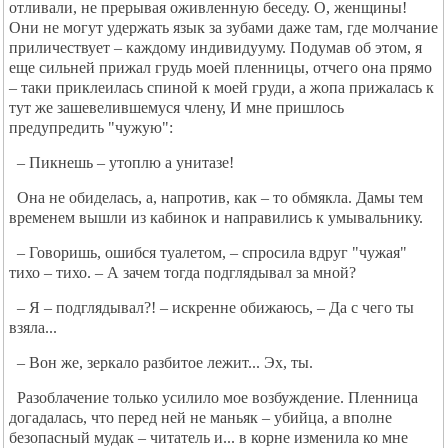
отливали, не прерывая оживленную беседу. О, женщины!
Они не могут удержать язык за зубами даже там, где молчание
приличествует – каждому индивидууму. Подумав об этом, я
еще сильней прижал грудь моей пленницы, отчего она прямо
– таки приклеилась спиной к моей груди, а жопа прижалась к
тут же зашевелившемуся члену, И мне пришлось
предупредить "чужую":
– Пикнешь – утоплю а унитазе!
Она не обиделась, а, напротив, как – то обмякла. Дамы тем
временем вышли из кабинок и направились к умывальнику.
– Говоришь, ошибся туалетом, – спросила вдруг "чужая"
тихо – тихо. – А зачем тогда подглядывал за мной?
– Я – подглядывал?! – искренне обижаюсь, – Да с чего ты
взяла...
– Вон же, зеркало разбитое лежит... Эх, ты.
Разоблачение только усилило мое возбуждение. Пленница
догадалась, что перед ней не маньяк – убийца, а вполне
безопасный мудак – читатель и... в корне изменила ко мне