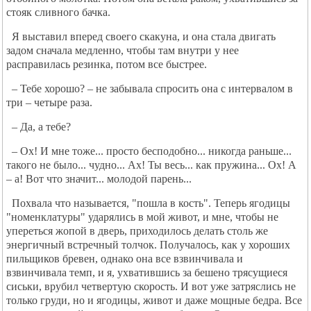
стояк сливного бачка.
Я выставил вперед своего скакуна, и она стала двигать
задом сначала медленно, чтобы там внутри у нее
расправилась резинка, потом все быстрее.
– Тебе хорошо? – не забывала спросить она с интервалом в
три – четыре раза.
– Да, а тебе?
– Ох! И мне тоже... просто бесподобно... никогда раньше...
такого не было... чудно... Ах! Ты весь... как пружина... Ох! А
– а! Вот что значит... молодой парень...
Похвала что называется, "пошла в кость". Теперь ягодицы
"номенклатуры" ударялись в мой живот, и мне, чтобы не
упереться жопой в дверь, приходилось делать столь же
энергичный встречный толчок. Получалось, как у хороших
пильщиков бревен, однако она все взвинчивала и
взвинчивала темп, и я, ухватившись за бешено трясущиеся
сиськи, врубил четвертую скорость. И вот уже затряслись не
только груди, но и ягодицы, живот и даже мощные бедра. Все