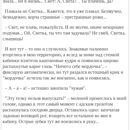
знала... ни в жизнь... Свет! А, Света?. . Ты плачешь, да?
Плакала не Светка... Кажется, это я уже плакал. Беззвучно,
безнадежно, корча страшные – престрашные рожи...
– Свет, не плачь, пожалуйста. И не молчи, иначе нехорошее
подумав... Ой, Светка, ты что там задумала? Не смей, Светка,
слышишь!
И вот тут – то оно и случилось. Знакомые пальчики
вторглись в мою территорию, а вслед за ними над стенкой
кабинки взлетели каштановые кудри и появились широко
распахнутые карие глаза. "Ничего себе мордочка", –
фиксирую автоматически, но тут раздался истошный крик и
"мордочка" исчезла так же внезапно, как и появилась.
– А – а – а! – истошно завопила "чужая".
"Эту телку нельзя выпускать!" – молнией пронеслось в моей
голове, однако в этот самый момент с адским грохотом
распахнулась соседняя дверца. Оставалось одно: запечатав
ладонью вопящий рот, втащить все остальное ко мне в
кабину. Острые зубки тут же вонзились в руку...