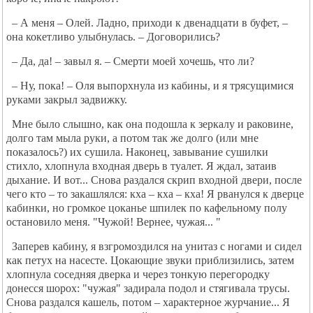
– А меня – Олей. Ладно, приходи к двенадцати в буфет, –
она кокетливо улыбнулась. – Договорились?
– Да, да! – завыл я. – Смерти моей хочешь, что ли?
– Ну, пока! – Оля выпорхнула из кабины, и я трясущимися
руками закрыл задвижку.
Мне было слышно, как она подошла к зеркалу и раковине,
долго там мыла руки, а потом так же долго (или мне
показалось?) их сушила. Наконец, завывание сушилки
стихло, хлопнула входная дверь в туалет. Я ждал, затаив
дыхание. И вот... Снова раздался скрип входной двери, после
чего кто – то закашлялся: кха – кха – кха! Я рванулся к дверце
кабинки, но громкое цоканье шпилек по кафельному полу
остановило меня. "Чужой! Вернее, чужая... "
Заперев кабину, я взгромоздился на унитаз с ногами и сидел
как петух на насесте. Цокающие звуки приблизились, затем
хлопнула соседняя дверка и через тонкую перегородку
донесся шорох: "чужая" задирала подол и стягивала трусы.
Снова раздался кашель, потом – характерное журчание... Я