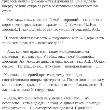
тряслось мелкой дрожью – так я долбил ее. Она задрала
кверху голову, открыла рот в беззвучном сладострастном
стоне.
– Вот так... так... миленький мой... хороший, – сыпала она
короткими отрывистыми фразами. – О, Боже мой!.. Как
хорошо!.. И как долго!.. Я сейчас умру... от счастья!.. Ах!..
"Вполне может помереть, – подумалось мне. – Сдерживать
такой темперамент – нелегкое дело".
– Ах... как мне нравятся... такие молоденькие... ма –
мальчики – и... как ты... У тебя... он... такой большой...
хороший! Ах! Аж... до диафрагмы... доста – ет... Ах!. . О, как
сладко!.. Теперь... знаю... что такое... молодой парень... О!..
Кончила она серией оргазмов, чему, очевидно,
способствовали шпоры презерватива. Потом долго висела у
меня на шее, отдыхая и нашептывая всякие банальности. И
ласкала, ласкала без перерыва.
– Жаль, что сношаемся не у меня в кабинете... Там
безопасно... есть еще один выход. А диван какой, приходи,
если захочешь... С комфортом все сделаем. Придешь?