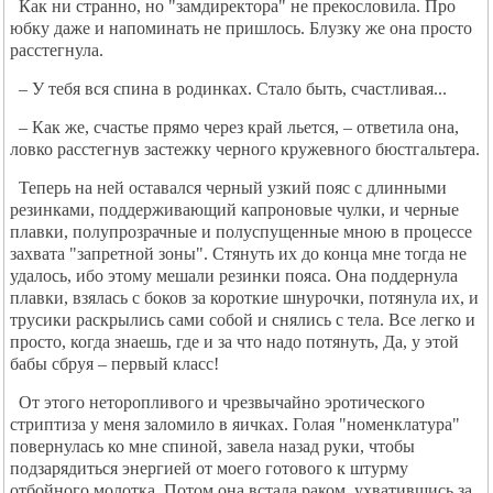
Как ни странно, но "замдиректора" не прекословила. Про
юбку даже и напоминать не пришлось. Блузку же она просто
расстегнула.
– У тебя вся спина в родинках. Стало быть, счастливая...
– Как же, счастье прямо через край льется, – ответила она,
ловко расстегнув застежку черного кружевного бюстгальтера.
Теперь на ней оставался черный узкий пояс с длинными
резинками, поддерживающий капроновые чулки, и черные
плавки, полупрозрачные и полуспущенные мною в процессе
захвата "запретной зоны". Стянуть их до конца мне тогда не
удалось, ибо этому мешали резинки пояса. Она поддернула
плавки, взялась с боков за короткие шнурочки, потянула их, и
трусики раскрылись сами собой и снялись с тела. Все легко и
просто, когда знаешь, где и за что надо потянуть, Да, у этой
бабы сбруя – первый класс!
От этого неторопливого и чрезвычайно эротического
стриптиза у меня заломило в яичках. Голая "номенклатура"
повернулась ко мне спиной, завела назад руки, чтобы
подзарядиться энергией от моего готового к штурму
отбойного молотка. Потом она встала раком, ухватившись за