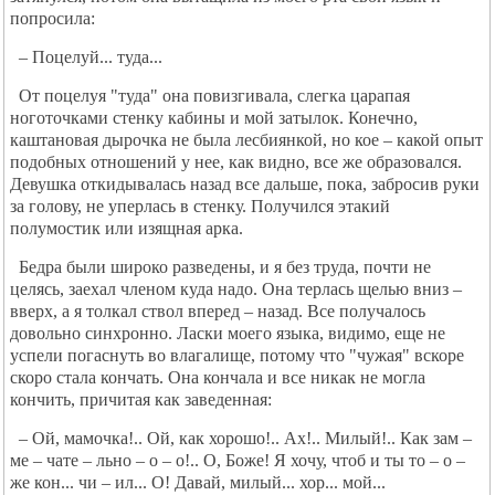
попросила:
– Поцелуй... туда...
От поцелуя "туда" она повизгивала, слегка царапая
ноготочками стенку кабины и мой затылок. Конечно,
каштановая дырочка не была лесбиянкой, но кое – какой опыт
подобных отношений у нее, как видно, все же образовался.
Девушка откидывалась назад все дальше, пока, забросив руки
за голову, не уперлась в стенку. Получился этакий
полумостик или изящная арка.
Бедра были широко разведены, и я без труда, почти не
целясь, заехал членом куда надо. Она терлась щелью вниз –
вверх, а я толкал ствол вперед – назад. Все получалось
довольно синхронно. Ласки моего языка, видимо, еще не
успели погаснуть во влагалище, потому что "чужая" вскоре
скоро стала кончать. Она кончала и все никак не могла
кончить, причитая как заведенная:
– Ой, мамочка!.. Ой, как хорошо!.. Ах!.. Милый!.. Как зам –
ме – чате – льно – о – о!.. О, Боже! Я хочу, чтоб и ты то – о –
же кон... чи – ил... О! Давай, милый... хор... мой...