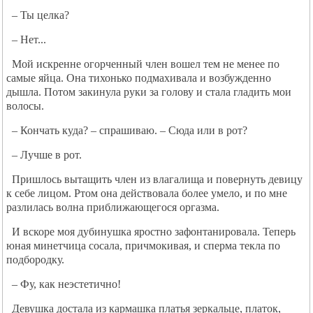
– Ты целка?
– Нет...
Мой искренне огорченный член вошел тем не менее по
самые яйца. Она тихонько подмахивала и возбужденно
дышла. Потом закинула руки за голову и стала гладить мои
волосы.
– Кончать куда? – спрашиваю. – Сюда или в рот?
– Лучше в рот.
Пришлось вытащить член из влагалища и повернуть девицу
к себе лицом. Ртом она действовала более умело, и по мне
разлилась волна приближающегося оргазма.
И вскоре моя дубинушка яростно зафонтанировала. Теперь
юная минетчица сосала, причмокивая, и сперма текла по
подбородку.
– Фу, как неэстетично!
Девушка достала из кармашка платья зеркальце, платок,