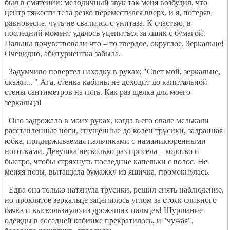
был в смятении: мелодичный звук так меня возбудил, что
центр тяжести тела резко переместился вверх, и я, потеряв
равновесие, чуть не свалился с унитаза. К счастью, в
последний момент удалось уцепиться за ящик с бумагой.
Пальцы почувствовали что – то твердое, округлое. Зеркальце!
Очевидно, абитуриентка забыла.
Задумчиво повертел находку в руках: "Свет мой, зеркальце,
скажи... " Ага, стенка кабины не доходит до капитальной
стены сантиметров на пять. Как раз щелка для моего
зеркальца!
Оно задрожало в моих руках, когда в его овале мелькали
расставленные ноги, спущенные до колен трусики, задранная
юбка, придерживаемая пальчиками с наманикюренными
ноготками. Девушка несколько раз присела – коротко и
быстро, чтобы стряхнуть последние капельки с волос. Не
меняя позы, вытащила бумажку из ящичка, промокнулась.
Едва она только натянула трусики, решил снять наблюдение,
но проклятое зеркальце зацепилось углом за стояк сливного
бачка и выскользнуло из дрожащих пальцев! Шуршание
одежды в соседней кабинке прекратилось, и "чужая",