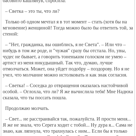
басовито кашлянув, спросила:
– Светка – это ты, что ли?
Только об одном мечтал я в тот момент – стать (хотя бы на
мгновение) женщиной! Тогда можно было бы ответить той, за
стеной:
– "Нет, гражданка, вы ошиблись, я не Света". – Или что –
нибудь в том же роде, и "чужая" сразу бы отстала. Но, увы,
чудес не бывает, а говорить тоненьким голоском не умею –
артист из меня никудышный. Так что, думаю, лучше
отмолчаться. Может, она уйдет подобру – поздорову. Но я не
учел, что молчание можно истолковать и как знак согласия.
– Светка! – Соседка до отвращения оказалась настойчивой
особой. – Оглохла, что ли? Я же вычислила тебя! Мне Надюха
сказала, что ты поссать пошла.
Продолжаю молчать.
– Свет... не расстраивайся так, пожалуйста. И прости меня...
Я же не знала, что Серега ходит с тобой... Ну дура я... Сама не
знаю, как ляпнула, что трахнулась с ним... Если бы я только