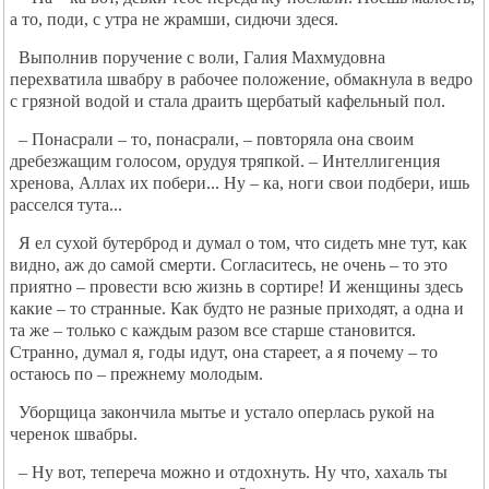
а то, поди, с утра не жрамши, сидючи здеся.
Выполнив поручение с воли, Галия Махмудовна
перехватила швабру в рабочее положение, обмакнула в ведро
с грязной водой и стала драить щербатый кафельный пол.
– Понасрали – то, понасрали, – повторяла она своим
дребезжащим голосом, орудуя тряпкой. – Интеллигенция
хренова, Аллах их побери... Ну – ка, ноги свои подбери, ишь
расселся тута...
Я ел сухой бутерброд и думал о том, что сидеть мне тут, как
видно, аж до самой смерти. Согласитесь, не очень – то это
приятно – провести всю жизнь в сортире! И женщины здесь
какие – то странные. Как будто не разные приходят, а одна и
та же – только с каждым разом все старше становится.
Странно, думал я, годы идут, она стареет, а я почему – то
остаюсь по – прежнему молодым.
Уборщица закончила мытье и устало оперлась рукой на
черенок швабры.
– Ну вот, тепереча можно и отдохнуть. Ну что, хахаль ты