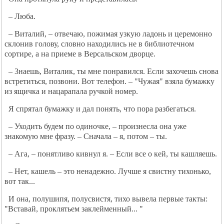
– Люба.
– Виталий, – отвечаю, пожимая узкую ладонь и церемонно
склонив голову, словно находились не в библиотечном
сортире, а на приеме в Версальском дворце.
– 3наешь, Виталик, ты мне понравился. Если захочешь снова
встретиться, позвони. Вот телефон. – "Чужая" взяла бумажку
из ящичка и нацарапала ручкой номер.
Я спрятал бумажку и дал понять, что пора разбегаться.
– Уходить будем по одиночке, – произнесла она уже
знакомую мне фразу. – Сначала – я, потом – ты.
– Ага, – понятливо кивнул я. – Если все о кей, ты кашляешь.
– Нет, кашель – это ненадежно. Лучше я свистну тихонько,
вот так...
И она, полушипя, полусвистя, тихо вывела первые такты:
"Вставай, проклятьем заклейменный... "