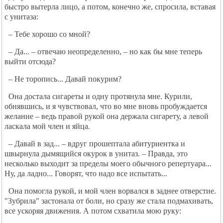
быстро вытерла лицо, а потом, конечно же, спросила, вставая
с унитаза:
– Тебе хорошо со мной?
– Да... – отвечаю неопределенно, – но как бы мне теперь
выйти отсюда?
– Не торопись... Давай покурим?
Она достала сигареты и одну протянула мне. Курили,
обнявшись, и я чувствовал, что во мне вновь пробуждается
желание – ведь правой рукой она держала сигарету, а левой
ласкала мой член и яйца.
– Давай в зад... – вдруг прошептала абитуриентка и
швырнула дымящийся окурок в унитаз. – Правда, это
несколько выходит за пределы моего обычного репертуара...
Ну, да ладно... Говорят, что надо все испытать...
Она помогла рукой, и мой член ворвался в заднее отверстие.
"Зубрила" застонала от боли, но сразу же стала подмахивать,
все ускоряя движения. А потом схватила мою руку: