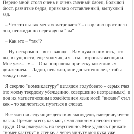
Передо мной стоял очень и очень смачный бабец. Большой
бюст, развитые бедра, призывно отставленный, выпуклый
зад.
– Что это вы так меня осматриваете? – сварливо просипела
она, неожиданно переходя на "вы".
– Как это – "так"?
– Ну нескромно... вызывающе... Вам нужно помнить, что
вы, в сущности, еще мальчик, а я... гм... взрослая женщина.
Мне уже... гм... – Она поправила прическу кокетливым
движением. – Ладно, неважно, мне достаточно лет, чтобы
между нами...
Я сверлю "номенклатуру" взглядом голубовато – серых глаз
(по моему твердому убеждению, совершенно неотразимых), и
под их магнетическим воздействием язык моей "визави" стал
как – то заплетаться, путаться в словах.
Все мои последующие действия выглядели, наверное, очень
нагло. Прежде всего, как мог, сжал ладонями необъятные
груди. Она рванулась, но безуспешно. Мне удалось прижать
"номенклатуру" к стенке, а через минуту моя рука уже