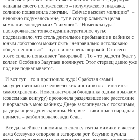
лацканы своего полуженского – полумужского пиджака,
солидно пошевелила локтями. "Сейчас вызовет милицию", –
невольно подумалось мне, тут в сортир хлынула целая
компания молоденьких "сикушек". "Номенклатура"
насторожилась: тонкое административное чутье
подсказывало, что столь длительное пребывание в кабинке с
юным лоботрясом может быть "неправильно истолковано
общественностью" – пусть и не очень широкой. От всего
этого сильно попахивает "аморалкой". То – то радости будет у
коллег. Особенно Залупаев возликует. Этот стервец давно уже
под нее подкапывается.
И вот тут – то и произошло чудо! Сработал самый
могущественный из человеческих инстинктов – инстинкт
самосохранения. Номенклатурная блондинка одним прыжком
(совсем как кенгуру) преодолела разделявшее нас расстояние
и ворвалась в мою кабинку. Дверь захлопнулась с тоскливым,
раздирающим душу скрипом. Нет, все – таки права народная
примета – разбил зеркало, жди беды.
Все дальнейшее напоминало сценку театра мимики и жеста:
дама беззвучно отворяла и затворяла рот, безумно пучила