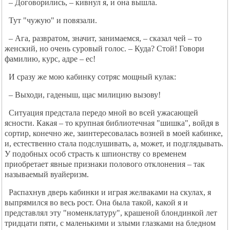
– Договорились, – кивнул я, и она вышла.
Тут "чужую" и повязали.
– Ага, развратом, значит, занимаемся, – сказал чей – то
женский, но очень суровый голос. – Куда? Стой! Говори
фамилию, курс, адре – ес!
И сразу же мою кабинку сотряс мощный кулак:
– Выходи, гаденыш, щас милицию вызову!
Ситуация предстала передо мной во всей ужасающей
ясности. Какая – то крупная библиотечная "шишка", войдя в
сортир, конечно же, заинтересовалась возней в моей кабинке,
и, естественно стала подслушивать, а, может, и подглядывать.
У подобных особ страсть к шпионству со временем
приобретает явные признаки полового отклонения – так
называемый вуайеризм.
Распахнув дверь кабинки и играя желваками на скулах, я
выпрямился во весь рост. Она была такой, какой я и
представлял эту "номенклатуру", крашеной блондинкой лет
тридцати пяти, с маленькими и злыми глазками на бледном