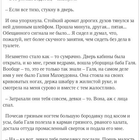
– Если все тихо, стукну в дверь.
И она упорхнула. Стойкий аромат дорогих духов тянулся за
ней длинным шлейфом. Прошла минута, другая... пятая...
Обещанного сигнала не было... Я сидел и думал, что,
пожалуй, нет более скучного занятия, чем сидеть без дела в
туалете.
Незаметно стало как – то сумрачно. Дверь кабины была
открыта, и ко мне, гремя ведрами, вошла уборщица баба Галя.
Вообще – то, это ее только так знали – Галя, на самом деле
имя у нее было Галия Махмудовна. Она стояла на своих
кривоватых ногах, держа швабру в жилистой руке, и
смотрела на меня сурово и вместе с тем жалостливо.
– Затрахали они тебя совсем, девки – то. Вона, аж с лица
спал.
Почесав грязным ногтем большую бородавку под косом и
усы, баба Галя полезла в карман грязного, рваного халата,
достала оттуда промасленный сверток и подала его мне.
– На – ка вот, девки тебе передачку послали. Поешь малость,