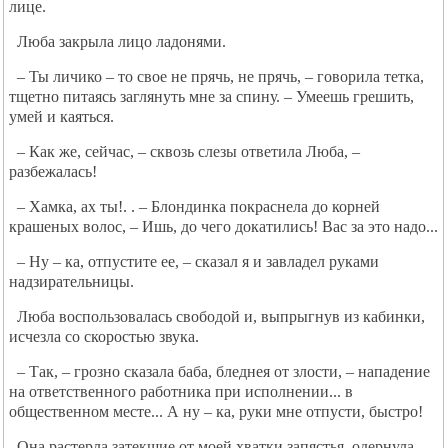
лице.
Люба закрыла лицо ладонями.
– Ты личико – то свое не прячь, не прячь, – говорила тетка,
тщетно питаясь заглянуть мне за спину. – Умеешь грешить,
умей и каяться.
– Как же, сейчас, – сквозь слезы ответила Люба, –
разбежалась!
– Хамка, ах ты!. . – Блондинка покраснела до корней
крашеных волос, – Ишь, до чего докатились! Вас за это надо...
– Ну – ка, отпустите ее, – сказал я и завладел руками
надзирательницы.
Люба воспользовалась свободой и, выпрыгнув из кабинки,
исчезла со скоростью звука.
– Так, – грозно сказала баба, бледнея от злости, – нападение
на ответственного работника при исполнении... в
общественном месте... А ну – ка, руки мне отпусти, быстро!
Она растерла затекшие от моей хватки запястья, одернула