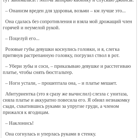
– Онанизм вреден для здоровья, возьми – км лучше это...
Она сдалась без сопротивления и взяла мой дрожащий член
горячей и неумелой рукой.
– Поцелуй его...
Розовые губы девушки коснулись головки, и я, слегка
притянув растрепанную головку, погрузил ствол в рот.
– Убери зубы и соси, – приказываю девушке и расстегиваю
платье, чтобы снять бюстгальтер.
– Ноги устали, – прошептала она, – и платье мешает.
Абитуриентка (это я сразу же вычислил) слезла с унитаза,
сняла платье и аккуратно повесила его. Я обнял незнакомку
сзади, схватившись руками за упругие груди, а членом
прижался к ягодицам.
– Наклонись!
Она согнулась и уперлась руками в стенку.