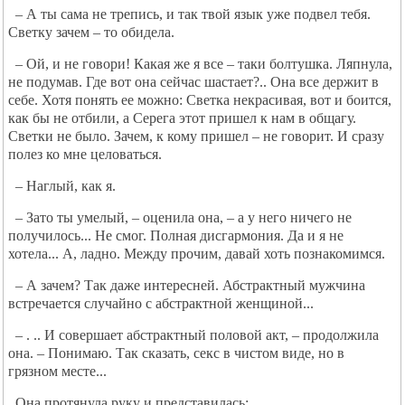
– А ты сама не трепись, и так твой язык уже подвел тебя.
Светку зачем – то обидела.
– Ой, и не говори! Какая же я все – таки болтушка. Ляпнула,
не подумав. Где вот она сейчас шастает?.. Она все держит в
себе. Хотя понять ее можно: Светка некрасивая, вот и боится,
как бы не отбили, а Серега этот пришел к нам в общагу.
Светки не было. Зачем, к кому пришел – не говорит. И сразу
полез ко мне целоваться.
– Наглый, как я.
– Зато ты умелый, – оценила она, – а у него ничего не
получилось... Не смог. Полная дисгармония. Да и я не
хотела... А, ладно. Между прочим, давай хоть познакомимся.
– А зачем? Так даже интересней. Абстрактный мужчина
встречается случайно с абстрактной женщиной...
– . .. И совершает абстрактный половой акт, – продолжила
она. – Понимаю. Так сказать, секс в чистом виде, но в
грязном месте...
Она протянула руку и представилась: