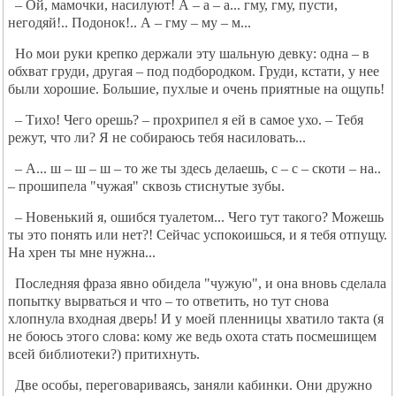
– Ой, мамочки, насилуют! А – а – а... гму, гму, пусти,
негодяй!.. Подонок!.. А – гму – му – м...
Но мои руки крепко держали эту шальную девку: одна – в
обхват груди, другая – под подбородком. Груди, кстати, у нее
были хорошие. Большие, пухлые и очень приятные на ощупь!
– Тихо! Чего орешь? – прохрипел я ей в самое ухо. – Тебя
режут, что ли? Я не собираюсь тебя насиловать...
– А... ш – ш – ш – то же ты здесь делаешь, с – с – скоти – на..
– прошипела "чужая" сквозь стиснутые зубы.
– Новенький я, ошибся туалетом... Чего тут такого? Можешь
ты это понять или нет?! Сейчас успокоишься, и я тебя отпущу.
На хрен ты мне нужна...
Последняя фраза явно обидела "чужую", и она вновь сделала
попытку вырваться и что – то ответить, но тут снова
хлопнула входная дверь! И у моей пленницы хватило такта (я
не боюсь этого слова: кому же ведь охота стать посмешищем
всей библиотеки?) притихнуть.
Две особы, переговариваясь, заняли кабинки. Они дружно