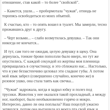
отношение, став какой – то более "свойской".
– Кажется, ушли... – пробормотала "чужая", отнюдь не
торопясь освободиться из моих объятий.
К счастью, кто – то опять вошел в туалет. Мы замерли, тесно
прижавшись друг к другу.
– Черт возьми... – слабо возмутилась девушка. – Так они
никогда не кончатся...
И тут, сам того не ожидая, целую девушку в щеку. Она
дернулась, тонкие брови поползли было вверх, но тут же
опустились. С каждой секундой из жертвы моя пленница
превращалась в соучастницу, и это сближало нас... Настолько,
что я уже беззастенчиво целовал эти сладкие губы. А потом
мой язык забрел (совершенно случайно, конечно же) в
розовое ушко, она стала таять как свечка...
"Чужая" задрожала, когда я задрал юбку и полез под
трусики. Животик у нее оказался такой прохладный, а между
ног, наоборот, было необыкновенно горячо и мокро.
Интересно, давно ли она поплыла? Наш поцелуй ужасно
затянулся, потом она вытащила из моего рта свой язык и