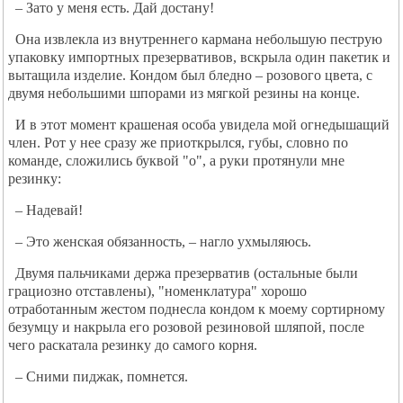
– Зато у меня есть. Дай достану!
Она извлекла из внутреннего кармана небольшую пеструю
упаковку импортных презервативов, вскрыла один пакетик и
вытащила изделие. Кондом был бледно – розового цвета, с
двумя небольшими шпорами из мягкой резины на конце.
И в этот момент крашеная особа увидела мой огнедышащий
член. Рот у нее сразу же приоткрылся, губы, словно по
команде, сложились буквой "о", а руки протянули мне
резинку:
– Надевай!
– Это женская обязанность, – нагло ухмыляюсь.
Двумя пальчиками держа презерватив (остальные были
грациозно отставлены), "номенклатура" хорошо
отработанным жестом поднесла кондом к моему сортирному
безумцу и накрыла его розовой резиновой шляпой, после
чего раскатала резинку до самого корня.
– Сними пиджак, помнется.