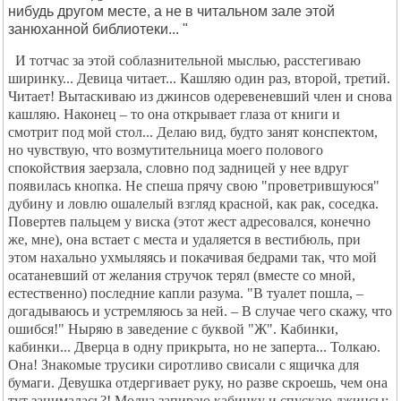
нибудь другом месте, а не в читальном зале этой
занюханной библиотеки... "
И тотчас за этой соблазнительной мыслью, расстегиваю
ширинку... Девица читает... Кашляю один раз, второй, третий.
Читает! Вытаскиваю из джинсов одеревеневший член и снова
кашляю. Наконец – то она открывает глаза от книги и
смотрит под мой стол... Делаю вид, будто занят конспектом,
но чувствую, что возмутительница моего полового
спокойствия заерзала, словно под задницей у нее вдруг
появилась кнопка. Не спеша прячу свою "проветрившуюся"
дубину и ловлю ошалелый взгляд красной, как рак, соседка.
Повертев пальцем у виска (этот жест адресовался, конечно
же, мне), она встает с места и удаляется в вестибюль, при
этом нахально ухмыляясь и покачивая бедрами так, что мой
осатаневший от желания стручок терял (вместе со мной,
естественно) последние капли разума. "В туалет пошла, –
догадываюсь и устремляюсь за ней. – В случае чего скажу, что
ошибся!" Ныряю в заведение с буквой "Ж". Кабинки,
кабинки... Дверца в одну прикрыта, но не заперта... Толкаю.
Она! Знакомые трусики сиротливо свисали с ящичка для
бумаги. Девушка отдергивает руку, но разве скроешь, чем она
тут занималась?! Молча запираю кабинку и спускаю джинсы: