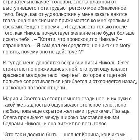
отрицательно качает головой, слегка влажной от
выступившего пота грудью трется о мое обнаженное
тело. Видя, как от удовольствия у меня закатываются
глаза, она еще сильнее прижимается ко мне крепкими
сосками: "Еще не время... Я сделаю это только после
того, как Николь почувствует желание и не будет больше
искать тебя". – "Кстати, что происходит с Николь? –
спрашиваю. – Я сам дал ей средство, но никак не могу
понять, почему оно не действует?"
И тут до меня доносятся вскрики и визги Николь. Олег
стоит, плотно прижавшись к ней, его руки ощупывают
красивое молодое тело "жертвы", которое в тщетной
попытке сопротивляться изгибается и отклоняется назад,
насколько позволяют цепи.
Мария и Светлана стоят немного сзади нее, и их руки с
такой же жадностью ощупывают это юное тело, лоно
любви, пока еще скрытое желтыми трусиками. Пальцы
Олега проникают между широко расставленными
бедрами Николь, и она визжит во весь голос.
"Это так и должно быть, – шепчет Карина, кончиками