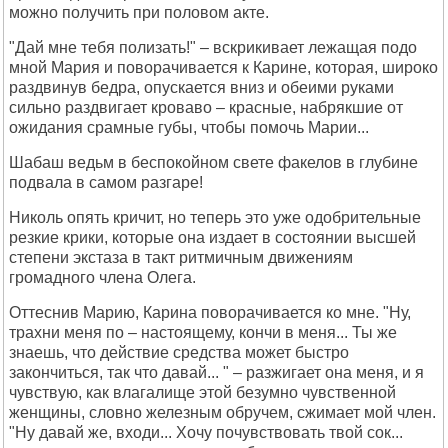
можно получить при половом акте.
"Дай мне тебя полизать!" – вскрикивает лежащая подо
мной Мария и поворачивается к Карине, которая, широко
раздвинув бедра, опускается вниз и обеими руками
сильно раздвигает кроваво – красные, набрякшие от
ожидания срамные губы, чтобы помочь Марии...
Шабаш ведьм в беспокойном свете факелов в глубине
подвала в самом разгаре!
Николь опять кричит, но теперь это уже одобрительные
резкие крики, которые она издает в состоянии высшей
степени экстаза в такт ритмичным движениям
громадного члена Олега.
Оттеснив Марию, Карина поворачивается ко мне. "Ну,
трахни меня по – настоящему, кончи в меня... Ты же
знаешь, что действие средства может быстро
закончиться, так что давай... " – разжигает она меня, и я
чувствую, как влагалище этой безумно чувственной
женщины, словно железным обручем, сжимает мой член.
"Ну давай же, входи... Хочу почувствовать твой сок...