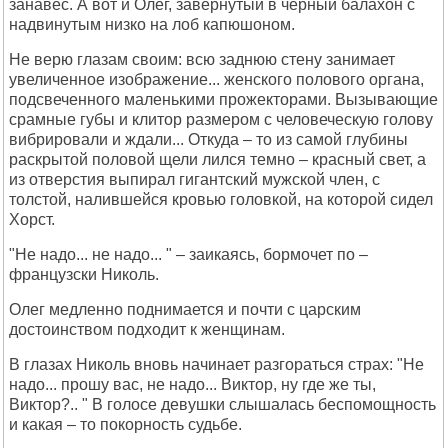
занавес. А вот и Олег, завернутый в черный балахон с
надвинутым низко на лоб капюшоном.
Не верю глазам своим: всю заднюю стену занимает
увеличенное изображение... женского полового органа,
подсвеченного маленькими прожекторами. Вызывающие
срамные губы и клитор размером с человеческую голову
вибрировали и ждали... Откуда – то из самой глубины
раскрытой половой щели лился темно – красный свет, а
из отверстия выпирал гигантский мужской член, с
толстой, налившейся кровью головкой, на которой сидел
Хорст.
"Не надо... не надо... " – заикаясь, бормочет по –
французски Николь.
Олег медленно поднимается и почти с царским
достоинством подходит к женщинам.
В глазах Николь вновь начинает разгораться страх: "Не
надо... прошу вас, не надо... Виктор, ну где же ты,
Виктор?.. " В голосе девушки слышалась беспомощность
и какая – то покорность судьбе.