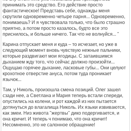
принимать это средство. Его действие просто
фантастическое! Представь себе, однажды меня
скрутили одновременно четыре парня... Одновременно,
понимаешь? И я чувствовала только, что было страшно
приятно, а потом просто казалось, будто все это
приснилось, и больше ничего. Так что не волнуйся... "
Карина отпускает меня и куда – то исчезает, но уже в
следующий момент вновь чувствую нежные пальчики,
которые раздвигают мои ягодицы. С затаившимся
дыханием жду того, что сейчас должно произойти...
Ощущаю горячее дыхание, ласковые губы... Они целуют
крохотное отверстие ануса, потом туда проникает
язычок...
Там, у Николь, произошла смена позиций. Олег зашел
сзади нее, а Светлана и Мария теперь встали спереди,
опустились на колени, и рот каждой из них пытается
дотянуться до влагалища Николь. Их языки извиваются,
как змеи. Низ живота "жертвы" дико подергивается, и
она кричит. И теперь ч понимаю, что она кричит!
Несомненно, это не салонное обращение!