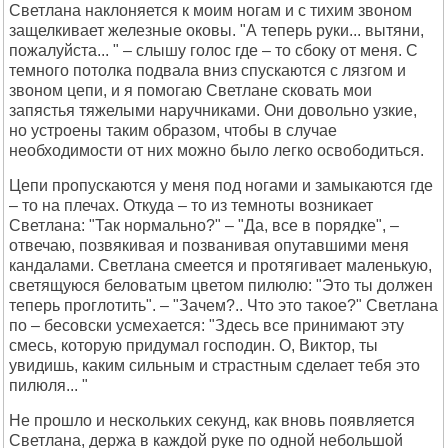
Светлана наклоняется к моим ногам и с тихим звоном
защелкивает железные оковы. "А теперь руки... вытяни,
пожалуйста... " – слышу голос где – то сбоку от меня. С
темного потолка подвала вниз спускаются с лязгом и
звоном цепи, и я помогаю Светлане сковать мои
запястья тяжелыми наручниками. Они довольно узкие,
но устроены таким образом, чтобы в случае
необходимости от них можно было легко освободиться.
Цепи пропускаются у меня под ногами и замыкаются где
– то на плечах. Откуда – то из темноты возникает
Светлана: "Так нормально?" – "Да, все в порядке", –
отвечаю, позвякивая и позванивая опутавшими меня
кандалами. Светлана смеется и протягивает маленькую,
светящуюся беловатым цветом пилюлю: "Это ты должен
теперь проглотить". – "Зачем?.. Что это такое?" Светлана
по – бесовски усмехается: "Здесь все принимают эту
смесь, которую придумал господин. О, Виктор, ты
увидишь, каким сильным и страстным сделает тебя это
пилюля... "
Не прошло и нескольких секунд, как вновь появляется
Светлана, держа в каждой руке по одной небольшой