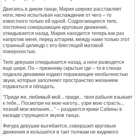
Двигаясь в диком танце, Мария широко расставляет
ноги, явно испытывая наслаждение от чего – то
известного только ей одной. Содрогающееся тело,
постоянно совершающее круговые движения,
откидывается назад. Мария находится теперь как раз
напротив меня, перед алтарем, между нами только этот
странный цилиндр с его блестящей матовой
поверхностью.
Тело девушки откидывается назад, а ноги разводятся
еще шире. По – прежнему скрытые где – то в стенах
подвала динамики издают поражающие необычностью
звуки, которые заполняют пространство желанием
отдаваться и обладать.
"Приди же, любимый мой... приди... твоя рабыня взывает
к тебе... Посмотри на мою наготу... узри мою страсть...
познай мои желания... " – раздаются крики Сабины в
каскаде струящихся звуков танца.
Фигура девушки выгибается, совершает круговые
движения и колышется в такт толчкам не видимого