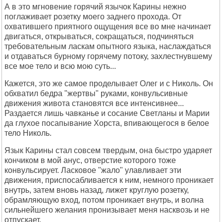
А в это мгновение горячий язычок Карины нежно
поглаживает розетку моего заднего прохода. От
охватившего приятного ощущения все во мне начинает
двигаться, открываться, сокращаться, подчиняться
требовательным ласкам опытного языка, наслаждаться
и отдаваться бурному горячему потоку, захлестнувшему
все мое тело и всю мою суть...
Кажется, это же самое проделывает Олег и с Николь. Он
обхватил бедра "жертвы" руками, конвульсивные
движения живота становятся все интенсивнее...
Раздается лишь чавканье и сосание Светланы и Марии
да глухое посапывание Хорста, впивающегося в белое
тело Николь.
Язык Карины стал совсем твердым, она быстро ударяет
кончиком в мой анус, отверстие которого тоже
конвульсирует. Ласковое "жало" улавливает эти
движения, приспосабливается к ним, немного проникает
внутрь, затем вновь назад, лижет круглую розетку,
обрамляющую вход, потом проникает внутрь, и волна
сильнейшего желания пронизывает меня насквозь и не
отпускает.