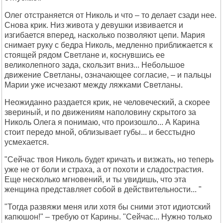
Олег отстраняется от Николь и что – то делает сзади нее.
Снова крик. Низ живота у девушки извивается и
изгибается вперед, насколько позволяют цепи. Мария
снимает руку с бедра Николь, медленно приближается к
стоящей рядом Светлане и, коснувшись ее
великолепного зада, скользит вниз... Небольшое
движение Светланы, означающее согласие, – и пальцы
Марии уже исчезают между ляжками Светланы.
Неожиданно раздается крик, не человеческий, а скорее
звериный, и по движениям наполовину скрытого за
Николь Олега я понимаю, что произошло... А Карина
стоит передо мной, облизывает губы... и бесстыдно
усмехается.
"Сейчас твоя Николь будет кричать и визжать, но теперь
уже не от боли и страха, а от похоти и сладострастия.
Еще несколько мгновений, и ты увидишь, что эта
женщина представляет собой в действительности... "
"Тогда развяжи меня или хотя бы сними этот идиотский
капюшон!" – требую от Карины. "Сейчас... Нужно только