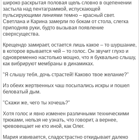
широко раскрытая половая щель словно в оцепенении
застыла над пентаграммой, испускающей
пульсирующими линиями темно – красный свет.
Светлана и Карина замерли по бокам от стола, слегка
приподняв руки, будто вызывая появление
сверхсущества.
Крещендо замирает, остается лишь какое – то шуршание,
в которое врывается чей – то голос. Он звучит глухо и
одновременно настолько мощно, что я буквально слышу,
как вибрируют мембраны в динамиках.
"Я слышу тебя, дочь страстей! Каково твое желание?"
Из обеих жертвенных чаш посыпались искры и пошел
беловатый дым.
"Скажи же, чего ты хочешь?"
Хотя голос и явно изменен различными техническими
трюками, нельзя не узнать, что говорит, а вернее,
чревовещает не кто иной, как Олег.
Мария извивается, сладострастно откидывает далеко