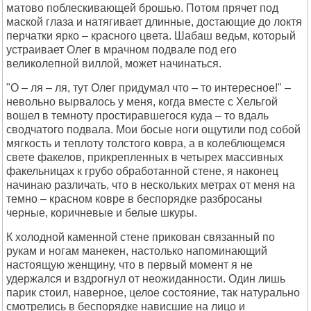
матово поблескивающей брошью. Потом прячет под
маской глаза и натягивает длинные, достающие до локтя
перчатки ярко – красного цвета. Шабаш ведьм, который
устраивает Олег в мрачном подвале под его
великолепной виллой, может начинаться.
"О – ля – ля, тут Олег придумал что – то интересное!" –
невольно вырвалось у меня, когда вместе с Хельгой
вошел в темноту простиравшегося куда – то вдаль
сводчатого подвала. Мои босые ноги ощутили под собой
мягкость и теплоту толстого ковра, а в колеблющемся
свете факелов, прикрепленных в четырех массивных
факельницах к грубо обработанной стене, я наконец
начинаю различать, что в нескольких метрах от меня на
темно – красном ковре в беспорядке разбросаны
черные, коричневые и белые шкуры.
К холодной каменной стене прикован связанный по
рукам и ногам манекен, настолько напоминающий
настоящую женщину, что в первый момент я не
удержался и вздрогнул от неожиданности. Один лишь
парик стоил, наверное, целое состояние, так натурально
смотрелись в беспорядке нависшие на лицо и