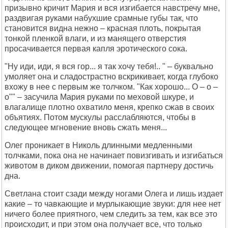
призывно кричит Мария и вся изгибается навстречу мне,
раздвигая руками набухшие срамные губы так, что
становится видна нежно – красная плоть, покрытая
тонкой пленкой влаги, и из манящего отверстия
просачивается первая капля эротического сока.
"Ну иди, иди, я вся гор... я так хочу тебя!.. " – буквально
умоляет она и сладострастно вскрикивает, когда глубоко
вхожу в нее с первым же толчком. "Как хорошо... О – о –
о"" – засучила Мария руками по меховой шкуре, и
влагалище плотно охватило меня, крепко сжав в своих
объятиях. Потом мускулы расслабляются, чтобы в
следующее мгновение вновь сжать меня...
Олег проникает в Николь длинными медленными
толчками, пока она не начинает повизгивать и изгибаться
животом в диком движении, помогая партнеру достичь
дна.
Светлана стоит сзади между ногами Олега и лишь издает
какие – то чавкающие и мурлыкающие звуки: для нее нет
ничего более приятного, чем следить за тем, как все это
происходит, и при этом она получает все, что только