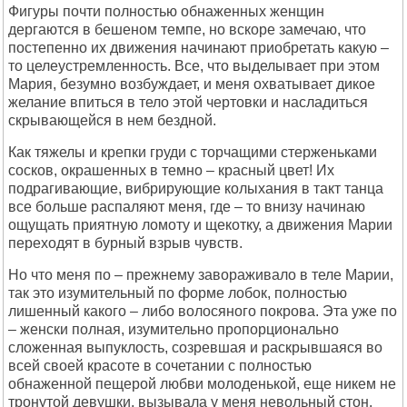
Фигуры почти полностью обнаженных женщин
дергаются в бешеном темпе, но вскоре замечаю, что
постепенно их движения начинают приобретать какую –
то целеустремленность. Все, что выделывает при этом
Мария, безумно возбуждает, и меня охватывает дикое
желание впиться в тело этой чертовки и насладиться
скрывающейся в нем бездной.
Как тяжелы и крепки груди с торчащими стерженьками
сосков, окрашенных в темно – красный цвет! Их
подрагивающие, вибрирующие колыхания в такт танца
все больше распаляют меня, где – то внизу начинаю
ощущать приятную ломоту и щекотку, а движения Марии
переходят в бурный взрыв чувств.
Но что меня по – прежнему завораживало в теле Марии,
так это изумительный по форме лобок, полностью
лишенный какого – либо волосяного покрова. Эта уже по
– женски полная, изумительно пропорционально
сложенная выпуклость, созревшая и раскрывшаяся во
всей своей красоте в сочетании с полностью
обнаженной пещерой любви молоденькой, еще никем не
тронутой девушки, вызывала у меня невольный стон.