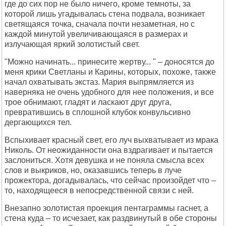
где до сих пор не было ничего, кроме темноты, за
которой лишь угадывалась стена подвала, возникает
светящаяся точка, сначала почти незаметная, но с
каждой минутой увеличивающаяся в размерах и
излучающая яркий золотистый свет.
"Можно начинать... принесите жертву... " – доносятся до
меня крики Светланы и Карины, которых, похоже, также
начал охватывать экстаз. Мария выпрямляется из
наверняка не очень удобного для нее положения, и все
трое обнимают, гладят и ласкают друг друга,
превратившись в сплошной клубок конвульсивно
дергающихся тел.
Вспыхивает красный свет, его луч выхватывает из мрака
Николь. От неожиданности она вздрагивает и пытается
заслониться. Хотя девушка и не поняла смысла всех
слов и выкриков, но, оказавшись теперь в луче
прожектора, догадывалась, что сейчас произойдет что –
то, находящееся в непосредственной связи с ней.
Внезапно золотистая проекция пентаграммы гаснет, а
стена куда – то исчезает, как раздвинутый в обе стороны