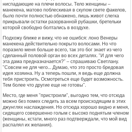
ниспадающие на плечи волосы. Тело женщины –
манекена, матово поблескивая в скупом свете факелов,
было почти полностью обнажено, лишь живот слегка
прикрывали остатки разорванной рубашки, бретельки
которой свободно болтались в воздухе.
Подхожу ближе и вижу, что не ошибся: лоно Венеры
манекена действительно покрыто волосами. Но что
поразило меня больше всего, так это бог знает из чего
сделанный половой орган во всех деталях. "И для чего
эта дама предназначается?" – спрашиваю Светлану.
"Совсем не для чего... Думаю, что это просто бредовая
идея хозяина. Ну а теперь пошли, я ведь еще должна
тебя пристроить. Осмотреться еще будет возможность.
Тем более что другие еще не готовы".
Место, где меня "пристроили", выгодно тем, что отсюда
можно без помех следить за всем происходящим в этих
джунглях наслаждения. Но отсюда хорошо видно и меня,
сидящего совершенно голым с высоко поднятым членом
(женщины, кстати, много раз подтверждали, что мой вид
распалял их желания).