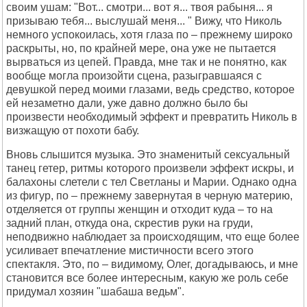
своим ушам: "Вот... смотри... вот я... твоя рабыня... я
призываю тебя... выслушай меня... " Вижу, что Николь
немного успокоилась, хотя глаза по – прежнему широко
раскрыты, но, по крайней мере, она уже не пытается
вырваться из цепей. Правда, мне так и не понятно, как
вообще могла произойти сцена, разыгравшаяся с
девушкой перед моими глазами, ведь средство, которое
ей незаметно дали, уже давно должно было бы
произвести необходимый эффект и превратить Николь в
визжащую от похоти бабу.
Вновь слышится музыка. Это знаменитый сексуальный
танец гетер, ритмы которого произвели эффект искры, и
балахоны слетели с тел Светланы и Марии. Однако одна
из фигур, по – прежнему завернутая в черную материю,
отделяется от группы женщин и отходит куда – то на
задний план, откуда она, скрестив руки на груди,
неподвижно наблюдает за происходящим, что еще более
усиливает впечатление мистичности всего этого
спектакля. Это, по – видимому, Олег, догадываюсь, и мне
становится все более интересным, какую же роль себе
придумал хозяин "шабаша ведьм".