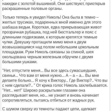
накидки с золотой вышивкой. Они шествуют, приоткрыв
раскрашенные половые органы.
Только теперь я увидел Николь! Она была в темно –
желтых трусиках, подаренных мной именно для этого
шабаша ведьм. Короткая, едва прикрывающая живот
прозрачная рубашка, под ней бюстгальтер и пояс с
длинными подвязками, к которым крепятся темные
чулки. Девушку протащили мимо меня к двум
возвышающимся над полом небольшим цокольным
площадкам. Руки Николь связаны за спиной, шея
окольцована черным железным обручем с двумя
большими ушками.
"Нет, отпустите меня... Вы все здесь сумасшедшие,
свиньи... Что вам от меня нужно... А – а – а... Вы мне
делаете больно... Я хочу к Виктору... Где Виктор?.. Что вы
с ним сделали?.. " От крика голос Николь захлебывается.
"Нет... нет!" Широко раскрытыми глазами она
разглядывает меня, но... не узнает и вновь начинает
сопротивляться, пытаясь отбиться от жадных рук.
С шумом сверху из темноты падают цепи, щелкает