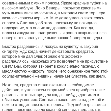
соединенными с узким поясом. Яркие красные туфли на
высоком каблуке. Лоно Венеры, покрытое красивыми,
чуть вьющимися волосиками, в матовом свете торшера
казалось совсем черным. Мне даже ужасно захотелось
спросить Светлану об этом, поскольку не покидало
подозрение, что она их подкрашивает. Как всегда,
волосы аккуратно подстрижены и ровно покрывают всю
поверхность волнующе выпирающей вперед пещеры.
Быстро раздевшись, я ложусь на кушетку и, закурив
сигарету, жду, когда начнет действовать средство,
которое мне дал Олег. Я знаю его эффект и
расслабляюсь, насколько это позволяет мне присутствие
Светланы, которая втирает в кожу сильно пахнущую
маслянистую жидкость, после чего обнаженное тело этой
соблазнительной женщины начинает блестеть, как шелк.
Наконец, средство стало оказывать необходимое
действие, и уже совсем скоро мой член приобрел такие
размеры, которых вряд ли когда – нибудь достигал в
обычных условиях. Светлана наклоняется надо мной и
нежно отводит вниз плоть пениса. Под ней открывается
налившаяся кровью до красной синевы, твердая, как