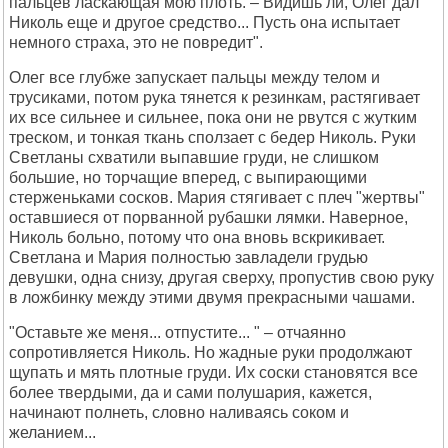
пальцев ласкающая мою плоть. – Видишь ли, Олег дал
Николь еще и другое средство... Пусть она испытает
немного страха, это не повредит".
Олег все глубже запускает пальцы между телом и
трусиками, потом рука тянется к резинкам, растягивает
их все сильнее и сильнее, пока они не рвутся с жутким
треском, и тонкая ткань сползает с бедер Николь. Руки
Светланы схватили выпавшие груди, не слишком
большие, но торчащие вперед, с выпирающими
стерженьками сосков. Мария стягивает с плеч "жертвы"
оставшиеся от порванной рубашки лямки. Наверное,
Николь больно, потому что она вновь вскрикивает.
Светлана и Мария полностью завладели грудью
девушки, одна снизу, другая сверху, пропустив свою руку
в ложбинку между этими двумя прекрасными чашами.
"Оставьте же меня... отпустите... " – отчаянно
сопротивляется Николь. Но жадные руки продолжают
щупать и мять плотные груди. Их соски становятся все
более твердыми, да и сами полушария, кажется,
начинают полнеть, словно наливаясь соком и
желанием...