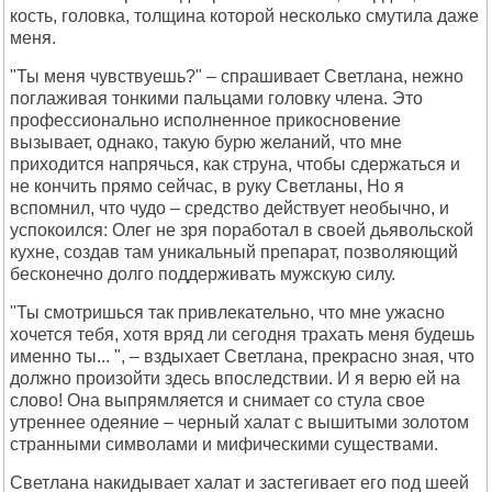
кость, головка, толщина которой несколько смутила даже
меня.
"Ты меня чувствуешь?" – спрашивает Светлана, нежно
поглаживая тонкими пальцами головку члена. Это
профессионально исполненное прикосновение
вызывает, однако, такую бурю желаний, что мне
приходится напрячься, как струна, чтобы сдержаться и
не кончить прямо сейчас, в руку Светланы, Но я
вспомнил, что чудо – средство действует необычно, и
успокоился: Олег не зря поработал в своей дьявольской
кухне, создав там уникальный препарат, позволяющий
бесконечно долго поддерживать мужскую силу.
"Ты смотришься так привлекательно, что мне ужасно
хочется тебя, хотя вряд ли сегодня трахать меня будешь
именно ты... ", – вздыхает Светлана, прекрасно зная, что
должно произойти здесь впоследствии. И я верю ей на
слово! Она выпрямляется и снимает со стула свое
утреннее одеяние – черный халат с вышитыми золотом
странными символами и мифическими существами.
Светлана накидывает халат и застегивает его под шеей