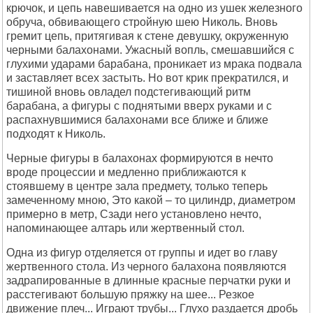
крючок, и цепь навешивается на одно из ушек железного
обруча, обвивающего стройную шею Николь. Вновь
гремит цепь, притягивая к стене девушку, окруженную
черными балахонами. Ужасный вопль, смешавшийся с
глухими ударами барабана, проникает из мрака подвала
и заставляет всех застыть. Но вот крик прекратился, и
тишиной вновь овладел подстегивающий ритм
барабана, а фигуры с поднятыми вверх руками и с
распахнувшимися балахонами все ближе и ближе
подходят к Николь.
Черные фигуры в балахонах формируются в нечто
вроде процессии и медленно приближаются к
стоявшему в центре зала предмету, только теперь
замеченному мною, Это какой – то цилиндр, диаметром
примерно в метр, Сзади него установлено нечто,
напоминающее алтарь или жертвенный стол.
Одна из фигур отделяется от группы и идет во главу
жертвенного стола. Из черного балахона появляются
задрапированные в длинные красные перчатки руки и
расстегивают большую пряжку на шее... Резкое
движение плеч... Играют трубы... Глухо раздается дробь