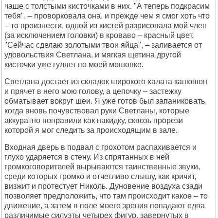
чаше с толстыми кисточками в них. "А теперь подкрасим
тебя", – проворковала она, и прежде чем я смог хоть что
– то произнести, одной из кистей разрисовала мой член
(за исключением головки) в кроваво – красный цвет.
"Сейчас сделаю золотыми твои яйца", – заливается от
удовольствия Светлана, и мягкая щетина другой
кисточки уже гуляет по моей мошонке.
Светлана достает из складок широкого халата капюшон
и прячет в него мою голову, а цепочку – застежку
обматывает вокруг шеи. Я уже готов был запаниковать,
когда вновь почувствовал руки Светланы, которые
аккуратно поправили как накидку, сквозь прорези
которой я мог следить за происходящим в зале.
Входная дверь в подвал с грохотом распахивается и
глухо ударяется в стену. Из спрятанных в ней
громкоговорителей вырываются таинственные звуки,
среди которых громко и отчетливо слышу, как кричит,
визжит и протестует Николь. Дуновение воздуха сзади
позволяет предположить, что там происходит какое – то
движение, а затем в поле моего зрения попадают едва
различимые силуэты четырех фигур, завернутых в