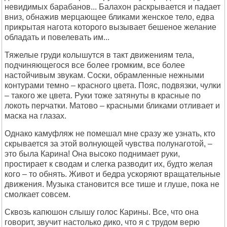
невидимых барабанов... Балахон раскрывается и падает
вниз, обнажив мерцающее бликами женское тело, едва
прикрытая нагота которого вызывает бешеное желание
обладать и повелевать им...
Тяжелые груди колышутся в такт движениям тела,
подчиняющегося все более громким, все более
настойчивым звукам. Соски, обрамленные нежными
контурами темно – красного цвета. Пояс, подвязки, чулки
– такого же цвета. Руки тоже затянуты в красные по
локоть перчатки. Матово – красными бликами отливает и
маска на глазах.
Однако камуфляж не помешал мне сразу же узнать, кто
скрывается за этой волнующей чувства полунаготой, –
это была Карина! Она высоко поднимает руки,
простирает к сводам и слегка разводит их, будто желая
кого – то обнять. Живот и бедра ускоряют вращательные
движения. Музыка становится все тише и глуше, пока не
смолкает совсем.
Сквозь капюшон слышу голос Карины. Все, что она
говорит, звучит настолько дико, что я с трудом верю