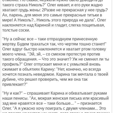
такого страха Николь?" Олег кивает, и его руки жадно
хватают грудь жены: 2Разве не прекрасная у нее грудь?
Ах, парень, для меня это самые прекрасные титьки в
мире! А Николь?.. Николь этого природа не дала". Олег
наклоняется над Кариной и гладит, слегка пощипывая,
толстые соски.
"Ну а сейчас все – таки отпразднуем принесенную
жертву. Будем трахаться так, что чертям тошно станет!"
Олег вдруг быстро наклоняется и хватает ртом головку
моего члена. "Эй, эй, – со смехом протестую против
такого обращения. – Что это значит? Уж не сменил ли ты
профиль?" Олег отпускает меня и с ухмылкой вновь
сжимает в объятиях Карину: "Нет, конечно, но всегда
хочется познать неведомое. Карина так мечтала о твоей
дубине, что решил проверить, чем же она так
привлекает?"
"Ну и как?" – спрашивает Карина и обхватывает руками
наши пенисы. "Ах, мокрая женская писька или красивый
зад мне нравятся все – таки больше... " – признается
Олег. "А я ужасно хочу поиграть с двумя членами... Это