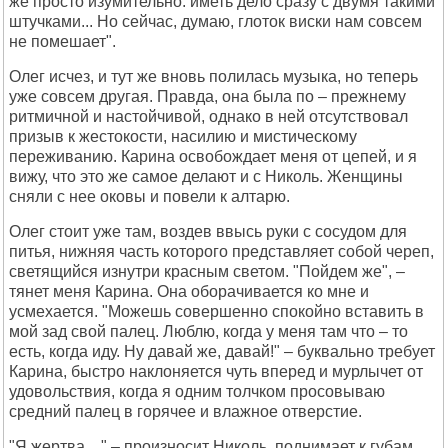
же просто изумительно: иметь дело сразу с двумя такими
штучками... Но сейчас, думаю, глоток виски нам совсем
не помешает".
Олег исчез, и тут же вновь полилась музыка, но теперь
уже совсем другая. Правда, она была по – прежнему
ритмичной и настойчивой, однако в ней отсутствовал
призыв к жестокости, насилию и мистическому
переживанию. Карина освобождает меня от цепей, и я
вижу, что это же самое делают и с Николь. Женщины
сняли с нее оковы и повели к алтарю.
Олег стоит уже там, воздев ввысь руки с сосудом для
питья, нижняя часть которого представляет собой череп,
светящийся изнутри красным светом. "Пойдем же", –
тянет меня Карина. Она оборачивается ко мне и
усмехается. "Можешь совершенно спокойно вставить в
мой зад свой палец. Люблю, когда у меня там что – то
есть, когда иду. Ну давай же, давай!" – буквально требует
Карина, быстро наклоняется чуть вперед и мурлычет от
удовольствия, когда я одним толчком просовываю
средний палец в горячее и влажное отверстие.
"Я жертва... " – произносит Николь, поднимает к губам