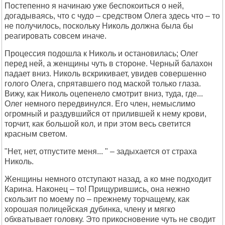
Постепенно я начинаю уже беспокоиться о ней,
догадываясь, что с чудо – средством Олега здесь что – то
не получилось, поскольку Николь должна была бы
реагировать совсем иначе.
Процессия подошла к Николь и остановилась; Олег
перед ней, а женщины чуть в стороне. Черный балахон
падает вниз. Николь вскрикивает, увидев совершенно
голого Олега, спрятавшего под маской только глаза.
Вижу, как Николь оцепенело смотрит вниз, туда, где...
Олег немного передвинулся. Его член, немыслимо
огромный и раздувшийся от прилившей к нему крови,
торчит, как большой кол, и при этом весь светится
красным светом.
"Нет, нет, отпустите меня... " – задыхается от страха
Николь.
Женщины немного отступают назад, а ко мне подходит
Карина. Наконец – то! Прищурившись, она нежно
скользит по моему по – прежнему торчащему, как
хорошая полицейская дубинка, члену и мягко
обхватывает головку. Это прикосновение чуть не сводит