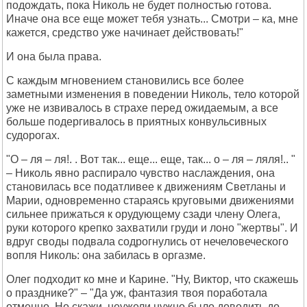
подождать, пока Николь не будет полностью готова.
Иначе она все еще может тебя узнать... Смотри – ка, мне
кажется, средство уже начинает действовать!"
И она была права.
С каждым мгновением становились все более
заметными изменения в поведении Николь, тело которой
уже не извивалось в страхе перед ожидаемым, а все
больше подергивалось в приятных конвульсивных
судорогах.
"О – ля – ля!. . Вот так... еще... еще, так... о – ля – ляля!.. "
– Николь явно распирало чувство наслаждения, она
становилась все податливее к движениям Светланы и
Марии, одновременно стараясь круговыми движениями
сильнее прижаться к орудующему сзади члену Олега,
руки которого крепко захватили груди и лоно "жертвы". И
вдруг своды подвала содрогнулись от нечеловеческого
вопля Николь: она забилась в оргазме.
Олег подходит ко мне и Карине. "Ну, Виктор, что скажешь
о празднике?" – "Да уж, фантазия твоя поработала
отменно. Но скажи, неужели нужно было доводить до