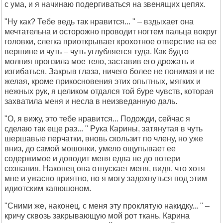
с ума, и я начинаю подергиваться на звенящих цепях.
"Ну как? Тебе ведь так нравится... " – вздыхает она
мечтательна и осторожно проводит ногтем пальца вокруг
головки, слегка приоткрывает крохотное отверстие на ее
вершине и чуть – чуть углубляется туда. Как будто
молния пронзила мое тело, заставив его дрожать и
изгибаться. Закрыв глаза, ничего более не понимая и не
желая, кроме прикосновения этих опытных, мягких и
нежных рук, я целиком отдался той буре чувств, которая
захватила меня и несла в неизведанную даль.
"О, я вижу, это тебе нравится... Подожди, сейчас я
сделаю так еще раз... " Рука Карины, затянутая в чуть
шершавые перчатки, вновь скользит по члену, но уже
вниз, до самой мошонки, умело ощупывает ее
содержимое и доводит меня едва не до потери
сознания. Наконец она отпускает меня, видя, что хотя
мне и ужасно приятно, но я могу задохнуться под этим
идиотским капюшоном.
"Сними же, наконец, с меня эту проклятую накидку... " –
кричу сквозь закрывающую мой рот ткань. Карина