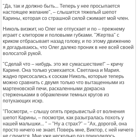
"Да, так и должно быть... Теперь у нее просыпается
настоящее желание", – слышится тяжелый шепот
Карины, которая со страшной силой сжимает мой член.
Николь визжит, но Олег не отпускает и по – прежнему
играет с клитором и половыми губками. "Жертва" с
криком отбрасывает назад голову, и по этому движению
я догадываюсь, что Олег далеко проник в нее всей своей
волосатой рукой.
"Сделай что – нибудь. это же сумасшествие!" – кричу
Карине. Она только усмехается. Светлана и Мария.
жадно присосались к соскам Николь, которые теперь
можно сравнить с двумя только что вытащенными из
мартеновской печи, раскаленными докрасна
стерженьками в обрамлении темных кругов из
потухающих искр.
"Посмотри, – слышу опять прерывистый от волнения
шепот Карины, – посмотри, как разыгралась похоть у
нашей малышки... " – "Ну а страх?" – "Ах, дорогой, она
просто ничего не знает. Поверь мне, Виктор, с ней ничего
не случится. Мне уже несколько раз приходилось