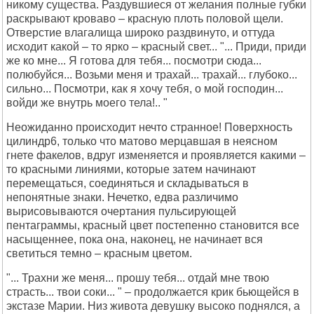
никому существа. Раздувшиеся от желания полные губки
раскрывают кроваво – красную плоть половой щели.
Отверстие влагалища широко раздвинуто, и оттуда
исходит какой – то ярко – красный свет... "... Приди, приди
же ко мне... Я готова для тебя... посмотри сюда...
полюбуйся... Возьми меня и трахай... трахай... глубоко...
сильно... Посмотри, как я хочу тебя, о мой господин...
войди же внутрь моего тела!.. "
Неожиданно происходит нечто странное! Поверхность
цилиндр6, только что матово мерцавшая в неясном
гнете факелов, вдруг изменяется и проявляется какими –
то красными линиями, которые затем начинают
перемещаться, соединяться и складываться в
непонятные знаки. Нечетко, едва различимо
вырисовываются очертания пульсирующей
пентаграммы, красный цвет постепенно становится все
насыщеннее, пока она, наконец, не начинает вся
светиться темно – красным цветом.
"... Трахни же меня... прошу тебя... отдай мне твою
страсть... твои соки... " – продолжается крик бьющейся в
экстазе Марии. Низ живота девушку высоко поднялся, а