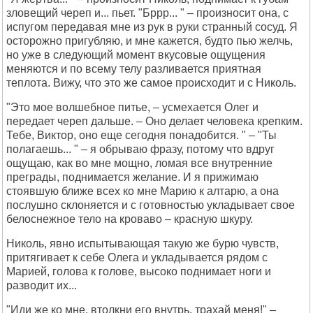
зловещий череп и... пьет. "Бррр... " – произносит она, с
испугом передавая мне из рук в руки странный сосуд. Я
осторожно пригубляю, и мне кажется, будто пью желчь,
но уже в следующий момент вкусовые ощущения
меняются и по всему телу разливается приятная
теплота. Вижу, что это же самое происходит и с Николь.
"Это мое волшебное питье, – усмехается Олег и
передает череп дальше. – Оно делает человека крепким.
Тебе, Виктор, оно еще сегодня понадобится. " – "Ты
полагаешь... " – я обрываю фразу, потому что вдруг
ощущаю, как во мне мощно, ломая все внутренние
преграды, поднимается желание. И я прижимаю
стоявшую ближе всех ко мне Марию к алтарю, а она
послушно склоняется и с готовностью укладывает свое
белоснежное тело на кроваво – красную шкуру.
Николь, явно испытывающая такую же бурю чувств,
притягивает к себе Олега и укладывается рядом с
Марией, голова к голове, высоко поднимает ноги и
разводит их...
"Иди же ко мне, втолкни его внутрь, трахай меня!" –