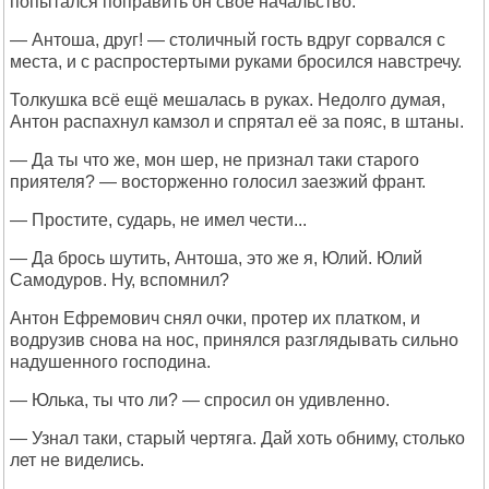
попытался поправить он своё начальство.
— Антоша, друг! — столичный гость вдруг сорвался с
места, и с распростертыми руками бросился навстречу.
Толкушка всё ещё мешалась в руках. Недолго думая,
Антон распахнул камзол и спрятал её за пояс, в штаны.
— Да ты что же, мон шер, не признал таки старого
приятеля? — восторженно голосил заезжий франт.
— Простите, сударь, не имел чести...
— Да брось шутить, Антоша, это же я, Юлий. Юлий
Самодуров. Ну, вспомнил?
Антон Ефремович снял очки, протер их платком, и
водрузив снова на нос, принялся разглядывать сильно
надушенного господина.
— Юлька, ты что ли? — спросил он удивленно.
— Узнал таки, старый чертяга. Дай хоть обниму, столько
лет не виделись.