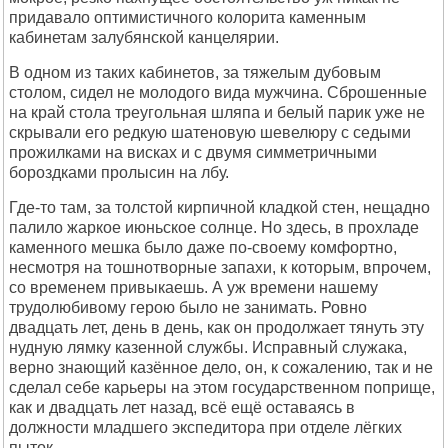
придавало оптимистичного колорита каменным
кабинетам залубянской канцелярии.
В одном из таких кабинетов, за тяжелым дубовым
столом, сидел не молодого вида мужчина. Сброшенные
на край стола треугольная шляпа и белый парик уже не
скрывали его редкую шатеновую шевелюру с седыми
прожилками на висках и с двумя симметричными
бороздками пролысин на лбу.
Где-то там, за толстой кирпичной кладкой стен, нещадно
палило жаркое июньское солнце. Но здесь, в прохладе
каменного мешка было даже по-своему комфортно,
несмотря на тошнотворные запахи, к которым, впрочем,
со временем привыкаешь. А уж времени нашему
трудолюбивому герою было не занимать. Ровно
двадцать лет, день в день, как он продолжает тянуть эту
нудную лямку казенной службы. Исправный служака,
верно знающий казённое дело, он, к сожалению, так и не
сделал себе карьеры на этом государственном поприще,
как и двадцать лет назад, всё ещё оставаясь в
должности младшего экспедитора при отделе лёгких
пыток.