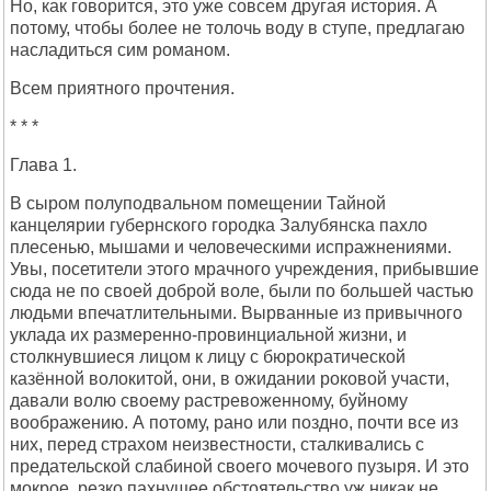
Но, как говорится, это уже совсем другая история. А
потому, чтобы более не толочь воду в ступе, предлагаю
насладиться сим романом.
Всем приятного прочтения.
* * *
Глава 1.
В сыром полуподвальном помещении Тайной
канцелярии губернского городка Залубянска пахло
плесенью, мышами и человеческими испражнениями.
Увы, посетители этого мрачного учреждения, прибывшие
сюда не по своей доброй воле, были по большей частью
людьми впечатлительными. Вырванные из привычного
уклада их размеренно-провинциальной жизни, и
столкнувшиеся лицом к лицу с бюрократической
казённой волокитой, они, в ожидании роковой участи,
давали волю своему растревоженному, буйному
воображению. А потому, рано или поздно, почти все из
них, перед страхом неизвестности, сталкивались с
предательской слабиной своего мочевого пузыря. И это
мокрое, резко пахнущее обстоятельство уж никак не