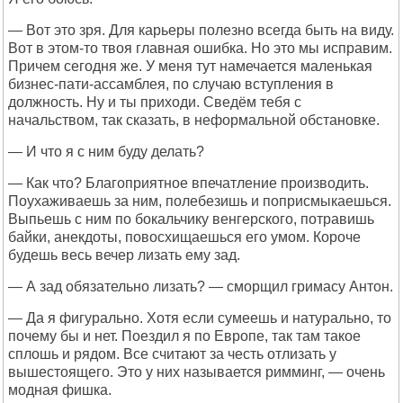
— Вот это зря. Для карьеры полезно всегда быть на виду.
Вот в этом-то твоя главная ошибка. Но это мы исправим.
Причем сегодня же. У меня тут намечается маленькая
бизнес-пати-ассамблея, по случаю вступления в
должность. Ну и ты приходи. Сведём тебя с
начальством, так сказать, в неформальной обстановке.
— И что я с ним буду делать?
— Как что? Благоприятное впечатление производить.
Поухаживаешь за ним, полебезишь и поприсмыкаешься.
Выпьешь с ним по бокальчику венгерского, потравишь
байки, анекдоты, повосхищаешься его умом. Короче
будешь весь вечер лизать ему зад.
— А зад обязательно лизать? — сморщил гримасу Антон.
— Да я фигурально. Хотя если сумеешь и натурально, то
почему бы и нет. Поездил я по Европе, так там такое
сплошь и рядом. Все считают за честь отлизать у
вышестоящего. Это у них называется римминг, — очень
модная фишка.