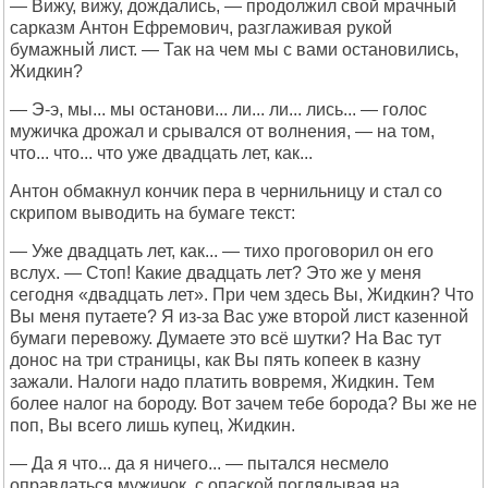
— Вижу, вижу, дождались, — продолжил свой мрачный
сарказм Антон Ефремович, разглаживая рукой
бумажный лист. — Так на чем мы с вами остановились,
Жидкин?
— Э-э, мы... мы останови... ли... ли... лись... — голос
мужичка дрожал и срывался от волнения, — на том,
что... что... что уже двадцать лет, как...
Антон обмакнул кончик пера в чернильницу и стал со
скрипом выводить на бумаге текст:
— Уже двадцать лет, как... — тихо проговорил он его
вслух. — Стоп! Какие двадцать лет? Это же у меня
сегодня «двадцать лет». При чем здесь Вы, Жидкин? Что
Вы меня путаете? Я из-за Вас уже второй лист казенной
бумаги перевожу. Думаете это всё шутки? На Вас тут
донос на три страницы, как Вы пять копеек в казну
зажали. Налоги надо платить вовремя, Жидкин. Тем
более налог на бороду. Вот зачем тебе борода? Вы же не
поп, Вы всего лишь купец, Жидкин.
— Да я что... да я ничего... — пытался несмело
оправдаться мужичок, с опаской поглядывая на