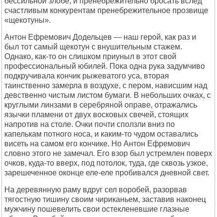
бессильной злобе, и пренебрежительно бросать вслед
счастливым конкурентам пренебрежительное прозвище
«щекотуны».
Антон Ефремович Додельцев — наш герой, как раз и
был тот самый щекотун с внушительным стажем.
Однако, как-то он слишком приуныл в этот свой
профессиональный юбилей. Пока одна рука задумчиво
подкручивала кончик рыжеватого уса, вторая
таинственно замерла в воздухе, с пером, нависшим над
девственно чистым листом бумаги. В небольших очках, с
круглыми линзами в серебряной оправе, отражались
язычки пламени от двух восковых свечей, стоящих
напротив на столе. Очки почти сползли вниз по
капелькам потного носа, и каким-то чудом оставались
висеть на самом его кончике. Но Антон Ефремович
словно этого не замечал. Его взор был устремлен поверх
очков, куда-то вверх, под потолок, туда, где сквозь узкое,
зарешеченное оконце еле-еле пробивался дневной свет.
На деревянную раму вдруг сел воробей, разорвав
тягостную тишину своим чириканьем, заставив наконец
мужчину пошевелить свои остекленевшие глазные