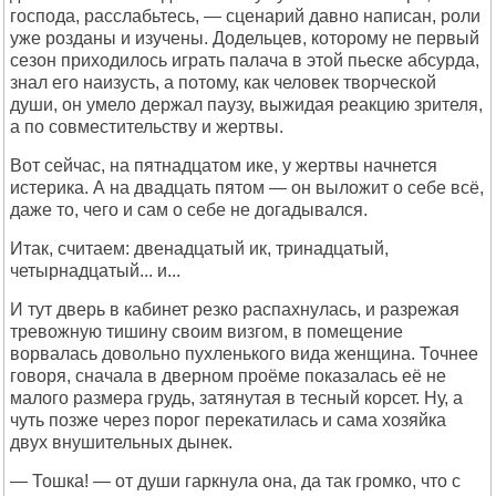
господа, расслабьтесь, — сценарий давно написан, роли
уже розданы и изучены. Додельцев, которому не первый
сезон приходилось играть палача в этой пьеске абсурда,
знал его наизусть, а потому, как человек творческой
души, он умело держал паузу, выжидая реакцию зрителя,
а по совместительству и жертвы.
Вот сейчас, на пятнадцатом ике, у жертвы начнется
истерика. А на двадцать пятом — он выложит о себе всё,
даже то, чего и сам о себе не догадывался.
Итак, считаем: двенадцатый ик, тринадцатый,
четырнадцатый... и...
И тут дверь в кабинет резко распахнулась, и разрежая
тревожную тишину своим визгом, в помещение
ворвалась довольно пухленького вида женщина. Точнее
говоря, сначала в дверном проёме показалась её не
малого размера грудь, затянутая в тесный корсет. Ну, а
чуть позже через порог перекатилась и сама хозяйка
двух внушительных дынек.
— Тошка! — от души гаркнула она, да так громко, что с