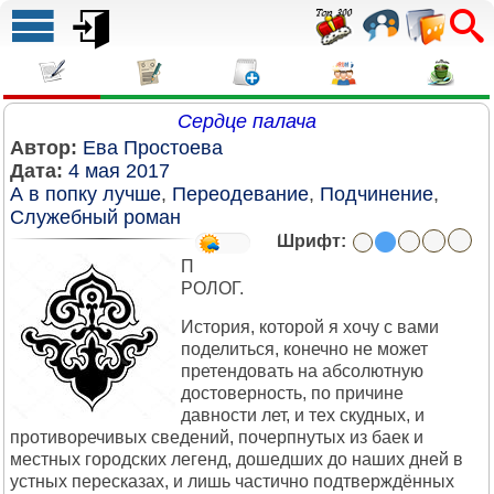
Сердце палача
Автор:
Ева Простоева
Дата:
4 мая 2017
А в попку лучше
,
Переодевание
,
Подчинение
,
Служебный роман
Шрифт:
П
РОЛОГ.
История, которой я хочу с вами
поделиться, конечно не может
претендовать на абсолютную
достоверность, по причине
давности лет, и тех скудных, и
противоречивых сведений, почерпнутых из баек и
местных городских легенд, дошедших до наших дней в
устных пересказах, и лишь частично подтверждённых