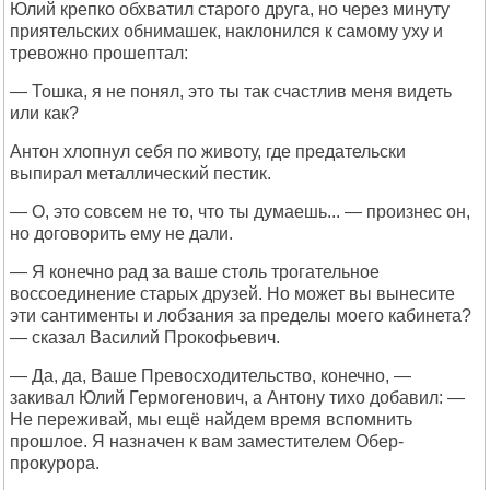
Юлий крепко обхватил старого друга, но через минуту
приятельских обнимашек, наклонился к самому уху и
тревожно прошептал:
— Тошка, я не понял, это ты так счастлив меня видеть
или как?
Антон хлопнул себя по животу, где предательски
выпирал металлический пестик.
— О, это совсем не то, что ты думаешь... — произнес он,
но договорить ему не дали.
— Я конечно рад за ваше столь трогательное
воссоединение старых друзей. Но может вы вынесите
эти сантименты и лобзания за пределы моего кабинета?
— сказал Василий Прокофьевич.
— Да, да, Ваше Превосходительство, конечно, —
закивал Юлий Гермогенович, а Антону тихо добавил: —
Не переживай, мы ещё найдем время вспомнить
прошлое. Я назначен к вам заместителем Обер-
прокурора.