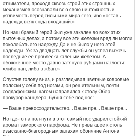
отниматели, проходя сквозь строй этих страшных
механизмов осознавали всю свою ничтожность и
уязвимость перед сильными мира сего, ибо «оставь
надежду, всяк сюда входящий.»
Но наш бравый герой был уже закален во всех этих
пыточных делах, а потому все эти железки вряд ли могли
поколебать его надежду. Да и не было у него этой
надежды. Уж за двадцать лет службы он успел выжечь
последние её проблески каленым железом. А
обожженное место давно затянуло рубцами наглости:
«либо пан, либо в жбан.»
Опустив голову вниз, и разглядывая цветные ковровые
полоски у себя под ногами, он решительным, почти
солдафонским шагом направился к столу Обер-
прокурор-канцлера, бубня себе под нос:
— Ваше превосходительство... Ваше пре... Ваше пре...
Но где-то на пол-пути в этот самый нос ударил стойкий
аромат заморского парфюма. Не привыкшее к столь
изысканно-благородным запахам обоняние Антона