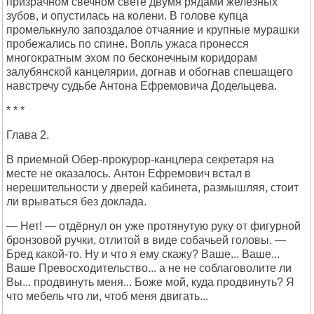
призрачном свечном свете двумя рядами железных
зубов, и опустилась на колени. В голове купца
промелькнуло запоздалое отчаяние и крупные мурашки
пробежались по спине. Вопль ужаса пронесся
многократным эхом по бесконечным коридорам
залубянской канцелярии, догнав и обогнав спешащего
навстречу судьбе Антона Ефремовича Додельцева.
* * *
Глава 2.
В приемной Обер-прокурор-канцлера секретаря на
месте не оказалось. Антон Ефремович встал в
нерешительности у дверей кабинета, размышляя, стоит
ли врываться без доклада.
— Нет! — отдёрнул он уже протянутую руку от фигурной
бронзовой ручки, отлитой в виде собачьей головы. —
Бред какой-то. Ну и что я ему скажу? Ваше... Ваше...
Ваше Превосходительство... а не не соблаговолите ли
Вы... продвинуть меня... Боже мой, куда продвинуть? Я
что мебель что ли, чтоб меня двигать...