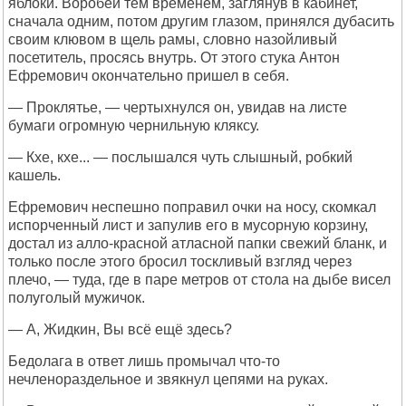
яблоки. Воробей тем временем, заглянув в кабинет,
сначала одним, потом другим глазом, принялся дубасить
своим клювом в щель рамы, словно назойливый
посетитель, просясь внутрь. От этого стука Антон
Ефремович окончательно пришел в себя.
— Проклятье, — чертыхнулся он, увидав на листе
бумаги огромную чернильную кляксу.
— Кхе, кхе... — послышался чуть слышный, робкий
кашель.
Ефремович неспешно поправил очки на носу, скомкал
испорченный лист и запулив его в мусорную корзину,
достал из алло-красной атласной папки свежий бланк, и
только после этого бросил тоскливый взгляд через
плечо, — туда, где в паре метров от стола на дыбе висел
полуголый мужичок.
— А, Жидкин, Вы всё ещё здесь?
Бедолага в ответ лишь промычал что-то
нечленораздельное и звякнул цепями на руках.