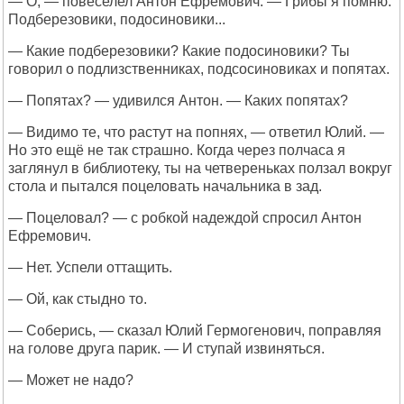
— О, — повеселел Антон Ефремович. — Грибы я помню.
Подберезовики, подосиновики...
— Какие подберезовики? Какие подосиновики? Ты
говорил о подлизственниках, подсосиновиках и попятах.
— Попятах? — удивился Антон. — Каких попятах?
— Видимо те, что растут на попнях, — ответил Юлий. —
Но это ещё не так страшно. Когда через полчаса я
заглянул в библиотеку, ты на четвереньках ползал вокруг
стола и пытался поцеловать начальника в зад.
— Поцеловал? — с робкой надеждой спросил Антон
Ефремович.
— Нет. Успели оттащить.
— Ой, как стыдно то.
— Соберись, — сказал Юлий Гермогенович, поправляя
на голове друга парик. — И ступай извиняться.
— Может не надо?