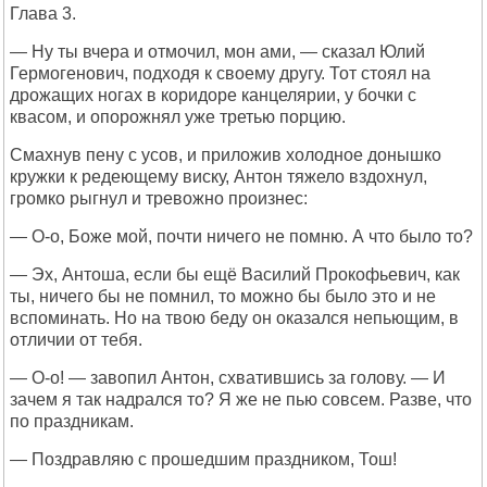
Глава 3.
— Ну ты вчера и отмочил, мон ами, — сказал Юлий
Гермогенович, подходя к своему другу. Тот стоял на
дрожащих ногах в коридоре канцелярии, у бочки с
квасом, и опорожнял уже третью порцию.
Смахнув пену с усов, и приложив холодное донышко
кружки к редеющему виску, Антон тяжело вздохнул,
громко рыгнул и тревожно произнес:
— О-о, Боже мой, почти ничего не помню. А что было то?
— Эх, Антоша, если бы ещё Василий Прокофьевич, как
ты, ничего бы не помнил, то можно бы было это и не
вспоминать. Но на твою беду он оказался непьющим, в
отличии от тебя.
— О-о! — завопил Антон, схватившись за голову. — И
зачем я так надрался то? Я же не пью совсем. Разве, что
по праздникам.
— Поздравляю с прошедшим праздником, Тош!