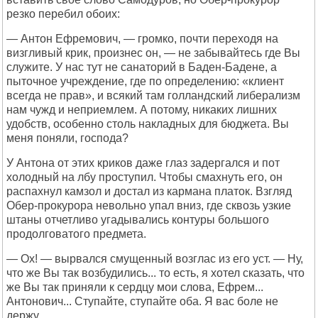
резко перебил обоих:
— Антон Ефремович, — громко, почти переходя на
визгливый крик, произнес он, — не забывайтесь где Вы
служите. У нас тут не санаторий в Баден-Бадене, а
пыточное учреждение, где по определению: «клиент
всегда не прав», и всякий там голландский либерализм
нам чужд и неприемлем. А потому, никаких лишних
удобств, особенно столь накладных для бюджета. Вы
меня поняли, господа?
У Антона от этих криков даже глаз задергался и пот
холодный на лбу проступил. Чтобы смахнуть его, он
распахнул камзол и достал из кармана платок. Взгляд
Обер-прокурора невольно упал вниз, где сквозь узкие
штаны отчетливо угадывались контуры большого
продолговатого предмета.
— Ох! — вырвался смущенный возглас из его уст. — Ну,
что же Вы так возбудились... то есть, я хотел сказать, что
же Вы так приняли к сердцу мои слова, Ефрем...
Антонович... Ступайте, ступайте оба. Я вас боле не
держу.