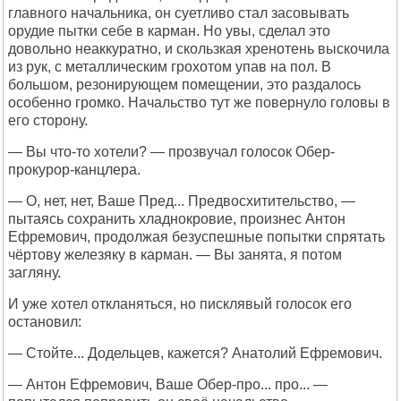
главного начальника, он суетливо стал засовывать
орудие пытки себе в карман. Но увы, сделал это
довольно неаккуратно, и скользкая хренотень выскочила
из рук, с металлическим грохотом упав на пол. В
большом, резонирующем помещении, это раздалось
особенно громко. Начальство тут же повернуло головы в
его сторону.
— Вы что-то хотели? — прозвучал голосок Обер-
прокурор-канцлера.
— О, нет, нет, Ваше Пред... Предвосхитительство, —
пытаясь сохранить хладнокровие, произнес Антон
Ефремович, продолжая безуспешные попытки спрятать
чёртову железяку в карман. — Вы занята, я потом
загляну.
И уже хотел откланяться, но писклявый голосок его
остановил:
— Стойте... Додельцев, кажется? Анатолий Ефремович.
— Антон Ефремович, Ваше Обер-про... про... —