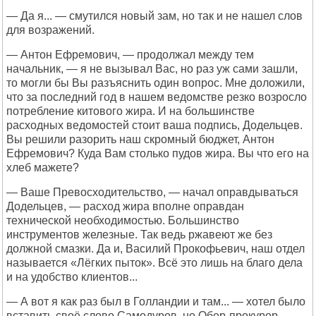
— Да я... — смутился новый зам, но так и не нашел слов
для возражений.
— Антон Ефремович, — продолжал между тем
начальник, — я не вызывал Вас, но раз уж сами зашли,
то могли бы Вы разъяснить один вопрос. Мне доложили,
что за последний год в нашем ведомстве резко возросло
потребление китового жира. И на большинстве
расходных ведомостей стоит ваша подпись, Додельцев.
Вы решили разорить наш скромный бюджет, Антон
Ефремович? Куда Вам столько пудов жира. Вы что его на
хлеб мажете?
— Ваше Превосходительство, — начал оправдываться
Додельцев, — расход жира вполне оправдан
технической необходимостью. Большинство
инструментов железные. Так ведь ржавеют же без
должной смазки. Да и, Василий Прокофьевич, наш отдел
называется «Лёгких пыток». Всё это лишь на благо дела
и на удобство клиентов...
— А вот я как раз был в Голландии и там... — хотел было
вставить своё слово Самодуров, но Обер-прокурор