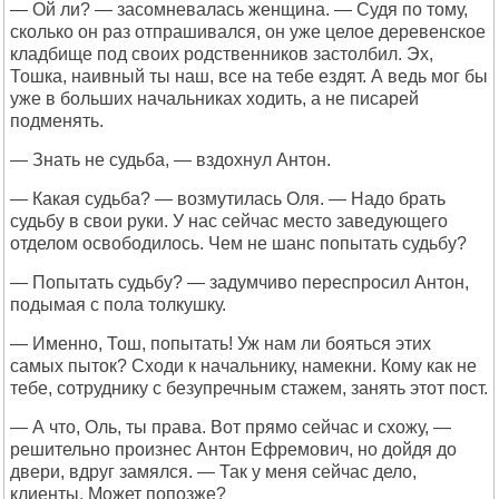
— Ой ли? — засомневалась женщина. — Судя по тому,
сколько он раз отпрашивался, он уже целое деревенское
кладбище под своих родственников застолбил. Эх,
Тошка, наивный ты наш, все на тебе ездят. А ведь мог бы
уже в больших начальниках ходить, а не писарей
подменять.
— Знать не судьба, — вздохнул Антон.
— Какая судьба? — возмутилась Оля. — Надо брать
судьбу в свои руки. У нас сейчас место заведующего
отделом освободилось. Чем не шанс попытать судьбу?
— Попытать судьбу? — задумчиво переспросил Антон,
подымая с пола толкушку.
— Именно, Тош, попытать! Уж нам ли бояться этих
самых пыток? Сходи к начальнику, намекни. Кому как не
тебе, сотруднику с безупречным стажем, занять этот пост.
— А что, Оль, ты права. Вот прямо сейчас и схожу, —
решительно произнес Антон Ефремович, но дойдя до
двери, вдруг замялся. — Так у меня сейчас дело,
клиенты. Может попозже?