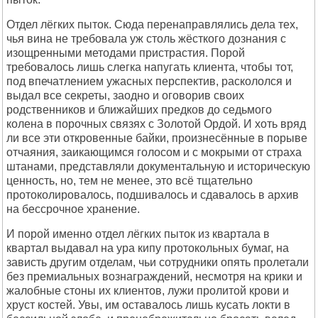
Отдел лёгких пыток. Сюда перенаправлялись дела тех,
чья вина не требовала уж столь жёсткого дознания с
изощренными методами пристрастия. Порой
требовалось лишь слегка напугать клиента, чтобы тот,
под впечатлением ужасных перспектив, раскололся и
выдал все секреты, заодно и оговорив своих
родственников и ближайших предков до седьмого
колена в порочных связях с Золотой Ордой. И хоть вряд
ли все эти откровенные байки, произнесённые в порыве
отчаяния, заикающимся голосом и с мокрыми от страха
штанами, представляли документальную и историческую
ценность, но, тем не менее, это всё тщательно
протоколировалось, подшивалось и сдавалось в архив
на бессрочное хранение.
И порой именно отдел лёгких пыток из квартала в
квартал выдавал на ура кипу протокольных бумаг, на
зависть другим отделам, чьи сотрудники опять пролетали
без премиальных вознаграждений, несмотря на крики и
жалобные стоны их клиентов, лужи пролитой крови и
хруст костей. Увы, им оставалось лишь кусать локти в