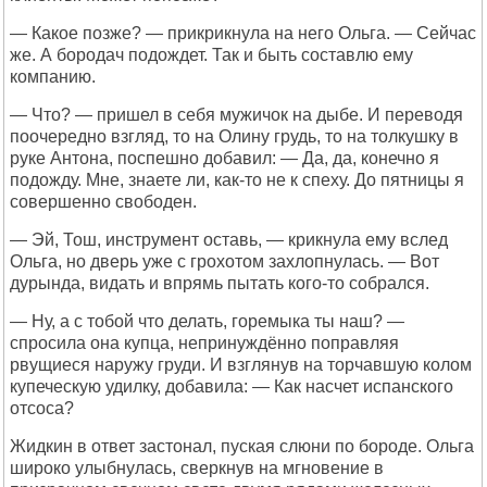
— Какое позже? — прикрикнула на него Ольга. — Сейчас
же. А бородач подождет. Так и быть составлю ему
компанию.
— Что? — пришел в себя мужичок на дыбе. И переводя
поочередно взгляд, то на Олину грудь, то на толкушку в
руке Антона, поспешно добавил: — Да, да, конечно я
подожду. Мне, знаете ли, как-то не к спеху. До пятницы я
совершенно свободен.
— Эй, Тош, инструмент оставь, — крикнула ему вслед
Ольга, но дверь уже с грохотом захлопнулась. — Вот
дурында, видать и впрямь пытать кого-то собрался.
— Ну, а с тобой что делать, горемыка ты наш? —
спросила она купца, непринуждённо поправляя
рвущиеся наружу груди. И взглянув на торчавшую колом
купеческую удилку, добавила: — Как насчет испанского
отсоса?
Жидкин в ответ застонал, пуская слюни по бороде. Ольга
широко улыбнулась, сверкнув на мгновение в