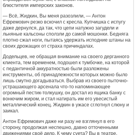
блюстителя имперских законов.
— Всё, Жидкин, Вы меня разозлили, — Антон
Ефремович резко вскочил с кресла. Купчишка с испугу
даже дернулся, да так, что цепи натужно загудели и
льняные кальсоны сползли до самой мошонки. Бедняга
плотно сжал ноги, пытаясь удержать исподние штаны на
своих дрожащих от страха причиндалах.
Додельцев, не обращая внимание на своего дерганного
клиента, тем временем, подошел к тумбочке, на которой
с педантичной аккуратностью были разложены
инструменты, об принадлежности которых можно было
лишь смутно догадываться. Выбрав из своего пыточно-
устрашающего арсенала что-то напоминающее
огромный пестик-толкушку, он достал из ящика банку с
вонючим жиром, и стал натирать им его увесистый
металлический конец. Жидкин в ужасе сглотнул слюну и
заикал.
Антон Ефремович даже ни разу не взглянул в его
сторону, продолжая неспешно, давно отточенными
движениями своё дело. К чему суета? Вы в театре,