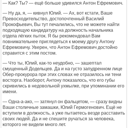
— Как? Ты? — ещё больше удивился Антон Ефремович.
— Ну да, я, — кивнул Юлий. — Ах, вот кстати, Ваше
Превосходительство, достопочтенный Василий
Прокофьевич, Вы тут печалились, что не можете найти
подходящую кандидатуру на должность начальника
отдела лёгких пыток. Я бы рекомендовал Вам
повнимательнее приглядеться к моему другу Антону
Ефремовичу. Уверен, что Антон Ефремович достойно
справится с этим постом.
— Что ты, Юлий, как-то неудобно, — зашептал
смущенный Додельцев. Да и на густо запудренном лице
Обер-прокурора при этих словах не отразилось ни тени
восторга. Наоборот, Антону показалось, что его губы
скривились в недовольной ухмылке, при упоминании его
имени.
— Одна-а-ако, — затянул он фальцетом, — сразу видны
Ваши столичные замашки, Юлий Гермогенович. Ещё не
вступили в должность, а уже пытаетесь везде расставить
своих людей. Да и не спешите ручаться за человека,
которого не видели много лет.