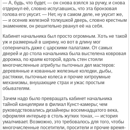
— А, будь, что будет, — он снова взялся за ручку, и снова
отдернул её, словно испугавшись, что эта бронзовая
голова его укусит. — Нет, ну в самом деле, не укусит же,
— и осенив железной толкушкой дверь, словно крестным
знамением, он решительно рванул её на себя.
Кабинет начальника был просто огромным. Хоть не такой
уж и размерный в ширину, но вот в длину мог
соперничать даже с царскими палатами. От самых
дверей и до стола начальника была выстелена ковровая
дорожка, по краям которой, вдоль стен стояли
многочисленные атрибуты пыточных дел мастеров:
деревянные и кованные железные колодки, дыбы,
растяжки, пыточные колеса и прочие хитроумные
механизмы, внушающие страх и ужас простым
обывателям.
Зачем надо было превращать кабинет начальника
тайной канцелярии в филиал Кунст-камеры; чем
руководствовались дизайнеры восемнадцатого века,
оформляя интерьер в столь жутких тонах, — история
умалчивает. Возможно, это требовалось для того, чтобы
многочисленные посетители, просители и прочие время-