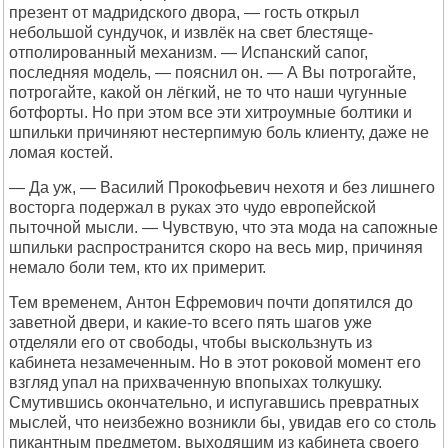
презент от мадридского двора, — гость открыл
небольшой сундучок, и извлёк на свет блестяще-
отполированный механизм. — Испанский сапог,
последняя модель, — пояснил он. — А Вы потрогайте,
потрогайте, какой он лёгкий, не то что наши чугунные
ботфорты. Но при этом все эти хитроумные болтики и
шпильки причиняют нестерпимую боль клиенту, даже не
ломая костей.
— Да уж, — Василий Прокофьевич нехотя и без лишнего
восторга подержал в руках это чудо европейской
пыточной мысли. — Чувствую, что эта мода на сапожные
шпильки распространится скоро на весь мир, причиняя
немало боли тем, кто их примерит.
Тем временем, Антон Ефремович почти допятился до
заветной двери, и какие-то всего пять шагов уже
отделяли его от свободы, чтобы выскользнуть из
кабинета незамеченным. Но в этот роковой момент его
взгляд упал на прихваченную впопыхах толкушку.
Смутившись окончательно, и испугавшись превратных
мыслей, что неизбежно возникли бы, увидав его со столь
пикантным предметом, выходящим из кабинета своего