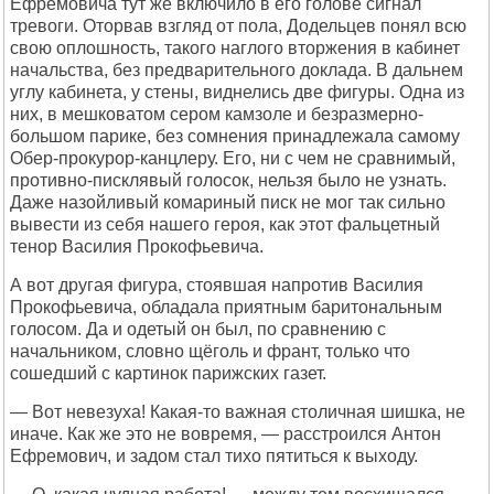
Ефремовича тут же включило в его голове сигнал
тревоги. Оторвав взгляд от пола, Додельцев понял всю
свою оплошность, такого наглого вторжения в кабинет
начальства, без предварительного доклада. В дальнем
углу кабинета, у стены, виднелись две фигуры. Одна из
них, в мешковатом сером камзоле и безразмерно-
большом парике, без сомнения принадлежала самому
Обер-прокурор-канцлеру. Его, ни с чем не сравнимый,
противно-писклявый голосок, нельзя было не узнать.
Даже назойливый комариный писк не мог так сильно
вывести из себя нашего героя, как этот фальцетный
тенор Василия Прокофьевича.
А вот другая фигура, стоявшая напротив Василия
Прокофьевича, обладала приятным баритональным
голосом. Да и одетый он был, по сравнению с
начальником, словно щёголь и франт, только что
сошедший с картинок парижских газет.
— Вот невезуха! Какая-то важная столичная шишка, не
иначе. Как же это не вовремя, — расстроился Антон
Ефремович, и задом стал тихо пятиться к выходу.