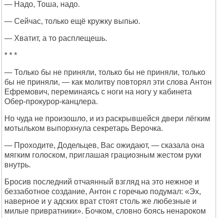
— Надо, Тоша, надо.
— Сейчас, только ещё кружку выпью.
— Хватит, а то расплещешь.
* * *
— Только бы не приняли, только бы не приняли, только
бы не приняли, — как молитву повторял эти слова Антон
Ефремович, переминаясь с ноги на ногу у кабинета
Обер-прокурор-канцлера.
Но чуда не произошло, и из раскрывшейся двери лёгким
мотыльком выпорхнула секретарь Верочка.
— Проходите, Додельцев, Вас ожидают, — сказала она
мягким голоском, приглашая грациозным жестом руки
внутрь.
Бросив последний отчаянный взгляд на это нежное и
беззаботное создание, Антон с горечью подумал: «Эх,
наверное и у адских врат стоят столь же любезные и
милые привратники». Бочком, словно боясь ненароком