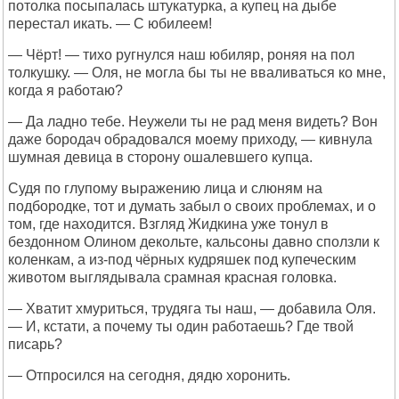
потолка посыпалась штукатурка, а купец на дыбе
перестал икать. — С юбилеем!
— Чёрт! — тихо ругнулся наш юбиляр, роняя на пол
толкушку. — Оля, не могла бы ты не вваливаться ко мне,
когда я работаю?
— Да ладно тебе. Неужели ты не рад меня видеть? Вон
даже бородач обрадовался моему приходу, — кивнула
шумная девица в сторону ошалевшего купца.
Судя по глупому выражению лица и слюням на
подбородке, тот и думать забыл о своих проблемах, и о
том, где находится. Взгляд Жидкина уже тонул в
бездонном Олином декольте, кальсоны давно сползли к
коленкам, а из-под чёрных кудряшек под купеческим
животом выглядывала срамная красная головка.
— Хватит хмуриться, трудяга ты наш, — добавила Оля.
— И, кстати, а почему ты один работаешь? Где твой
писарь?
— Отпросился на сегодня, дядю хоронить.