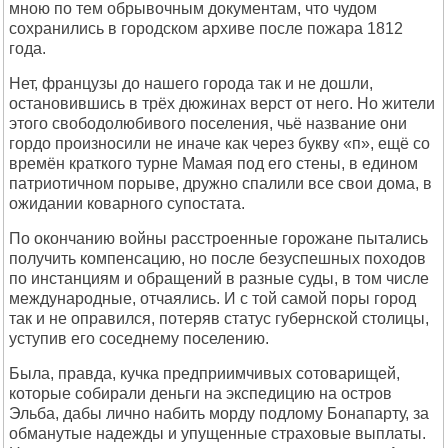
мною по тем обрывочным документам, что чудом
сохранились в городском архиве после пожара 1812
года.
Нет, французы до нашего города так и не дошли,
остановившись в трёх дюжинах верст от него. Но жители
этого свободолюбивого поселения, чьё название они
гордо произносили не иначе как через букву «п», ещё со
времён краткого турне Мамая под его стены, в едином
патриотичном порыве, дружно спалили все свои дома, в
ожидании коварного супостата.
По окончанию войны расстроенные горожане пытались
получить компенсацию, но после безуспешных походов
по инстанциям и обращений в разные суды, в том числе
международные, отчаялись. И с той самой поры город
так и не оправился, потеряв статус губернской столицы,
уступив его соседнему поселению.
Была, правда, кучка предприимчивых сотоварищей,
которые собирали деньги на экспедицию на остров
Эльба, дабы лично набить морду подлому Бонапарту, за
обманутые надежды и упущенные страховые выплаты.