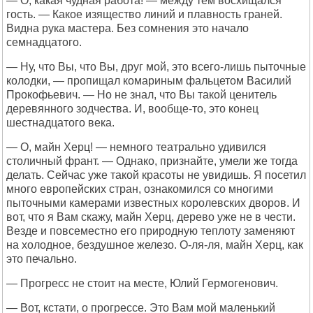
— О, какая чудная работа! — между тем восхищался
гость. — Какое изящество линий и плавность граней.
Видна рука мастера. Без сомнения это начало
семнадцатого.
— Ну, что Вы, что Вы, друг мой, это всего-лишь пыточные
колодки, — пропищал комариным фальцетом Василий
Прокофьевич. — Но не знал, что Вы такой ценитель
деревянного зодчества. И, вообще-то, это конец
шестнадцатого века.
— О, майн Херц! — немного театрально удивился
столичный франт. — Однако, признайте, умели же тогда
делать. Сейчас уже такой красоты не увидишь. Я посетил
много европейских стран, ознакомился со многими
пыточными камерами известных королевских дворов. И
вот, что я Вам скажу, майн Херц, дерево уже не в чести.
Везде и повсеместно его природную теплоту заменяют
на холодное, бездушное железо. О-ля-ля, майн Херц, как
это печально.
— Прогресс не стоит на месте, Юлий Гермогенович.
— Вот, кстати, о прогрессе. Это Вам мой маленький