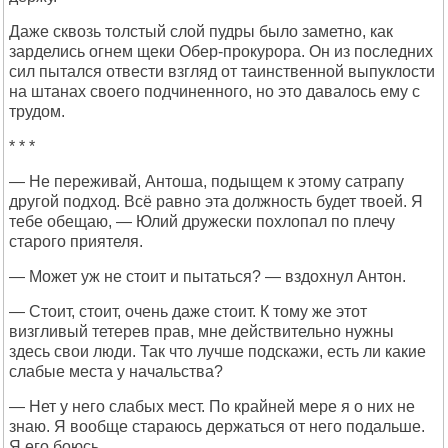
Даже сквозь толстый слой пудры было заметно, как
зарделись огнем щеки Обер-прокурора. Он из последних
сил пытался отвести взгляд от таинственной выпуклости
на штанах своего подчиненного, но это давалось ему с
трудом.
* * *
— Не переживай, Антоша, подыщем к этому сатрапу
другой подход. Всё равно эта должность будет твоей. Я
тебе обещаю, — Юлий дружески похлопал по плечу
старого приятеля.
— Может уж не стоит и пытаться? — вздохнул Антон.
— Стоит, стоит, очень даже стоит. К тому же этот
визгливый тетерев прав, мне действительно нужны
здесь свои люди. Так что лучше подскажи, есть ли какие
слабые места у начальства?
— Нет у него слабых мест. По крайней мере я о них не
знаю. Я вообще стараюсь держаться от него подальше.
Я его боюсь.