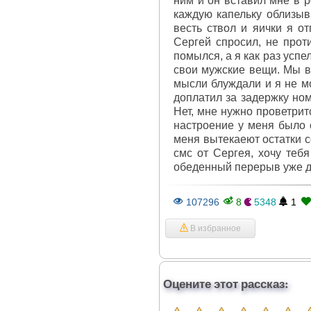
ним и он вставил мне в р
каждую капельку облизыва
весть ствол и яички я о
Сергей спросил, не прот
помылся, а я как раз усп
свои мужские вещи. Мы в
мысли блуждали и я не мо
доплатил за задержку ном
Нет, мне нужно проветрит
настроение у меня было о
меня вытекаеют остатки с
смс от Сергея, хочу тебя
обеденный перерыв уже д
107296
8
5348
1
В избранное
Оцените этот рассказ: