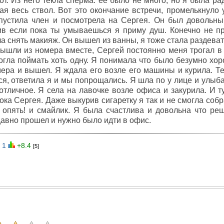
от. Из него текла сперма. ее было не много, но я была р
я весь ствол. Вот это окончание встречи, промелькнуло 
тпустила член и посмотрела на Сергея. Он был довольны
ив если пока ты умываешься я приму душ. Конечно не пр
ела снять макияж. Он вышел из ванны, я тоже стала раздева
ышли из номера вместе, Сергей постоянно меня трогал в 
гла поймать хоть одну. Я понимала что было безумно хор
ера и вышел. Я ждала его возле его машины и курила. Те
ся, ответила я и мы попрощались. Я шла по у лице и улыба
тличное. Я села на лавочке возле офиса и закурила. И ту
ока Сергея. Даже выкурив сигаретку я так и не смогла со
 опять! и смайлик. Я была счастлива и довольна что реш
авно прошел и нужно было идти в офис.
1
+8.4
[5]