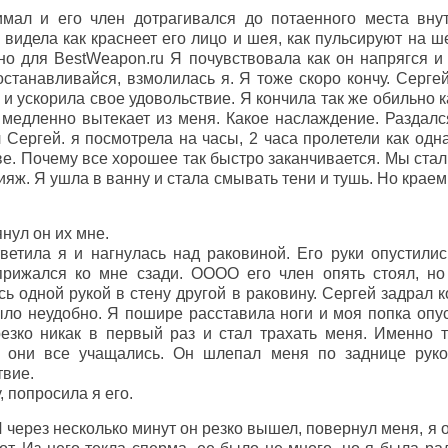
мал и его член дотрагивался до потаенного места вну
видела как краснеет его лицо и шея, как пульсируют на ш
но для BestWeapon.ru Я почувствовала как он напрягся и
останавливайся, взмолилась я. Я тоже скоро кончу. Серге
у и ускорила свое удовольствие. Я кончила так же обильно 
 медленно вытекает из меня. Какое наслаждение. Раздал
 Сергей. я посмотрела на часы, 2 часа пролетели как одн
ве. Почему все хорошее так быстро заканчивается. Мы ста
яж. Я ушла в ванну и стала смывать тени и тушь. Но краем
нул он их мне.
етила я и нагнулась над раковиной. Его руки опустилис
прижался ко мне сзади. ОООО его член опять стоял, но
сь одной рукой в стену другой в раковину. Сергей задрал
ыло неудобно. Я пошире расставила ноги и моя попка опу
езко никак в первый раз и стал трахать меня. Именно т
 они все учащались. Он шлепал меня по заднице руко
твие.
, попросила я его.
И через несколько минут он резко вышел, повернул меня, я 