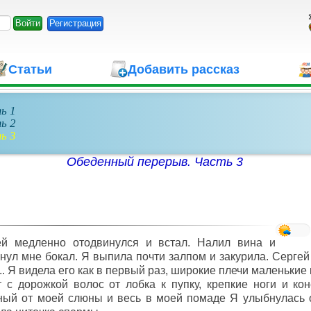
Регистрация
Статьи
Добавить рассказ
ь 1
ь 2
ь 3
Обеденный перерыв. Часть 3
ей медленно отодвинулся и встал. Налил вина и
нул мне бокал. Я выпила почти залпом и закурила. Сергей
.. Я видела его как в первый раз, широкие плечи маленькие
 с дорожкой волос от лобка к пупку, крепкие ноги и ко
ый от моей слюны и весь в моей помаде Я улыбнулась от