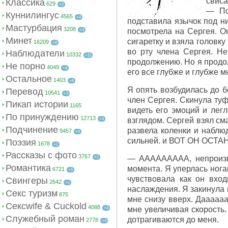
свиса
Классика
629
+2
— По
Куннилингус
4565
+4
подставила язычок под ни
Мастурбация
3208
посмотрела на Сергея. Он
+3
Минет
сигаретку и взяла головк
16209
+8
во рту члена Сергея. Н
Наблюдатели
10332
+11
продолжению. Но я продол
Не порно
4049
+4
его все глубже и глубже 
Остальное
1403
+6
Я опять возбудилась до б
Перевод
10541
+3
член Сергея. Скинула туф
Пикап истории
1165
видеть его эмоций и легл
По принуждению
12713
взглядом. Сергей взял см
+4
Подчинение
развела коленки и наблю
9457
+6
сильней. и ВОТ ОН ОСТ
Поэзия
1678
+1
Рассказы с фото
3767
— ААААААААА, непроизвол
+1
Романтика
момента. Я уперлась нога
6721
+5
чувствовала как он вхо
Свингеры
2642
+1
наслаждения. Я закинула 
Секс туризм
875
мне снизу вверх. Даааааа
Сексwife & Cuckold
4088
мне увеличивая скорость.
+4
Служебный роман
дотрагиваются до меня.
2778
+4