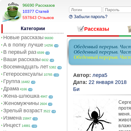
96690 Рассказов
10377 Cтатей
Забыли пароль?
597843 Отзывов
Категории
Рассказы
Новые рассказы
96690
А в попку лучше
14256
Обеденный перерыв. Част
+4
В первый раз
Обеденный перерыв. Част
6599
+4
Обеденный перерыв. Част
Ваши рассказы
6632
+8
Восемнадцать лет
5382
+8
Гетеросексуалы
Автор:
лера5
10765
+13
Группа
Дата:
22 января 2018
16482
+5
Драма
Би
4166
+8
Жена-шлюшка
4947
+4
Серг
Женомужчины
2604
+2
протя
Зрелый возраст
3522
+8
меня.
Измена
15847
живот
+11
Инцест
влажн
14881
+12