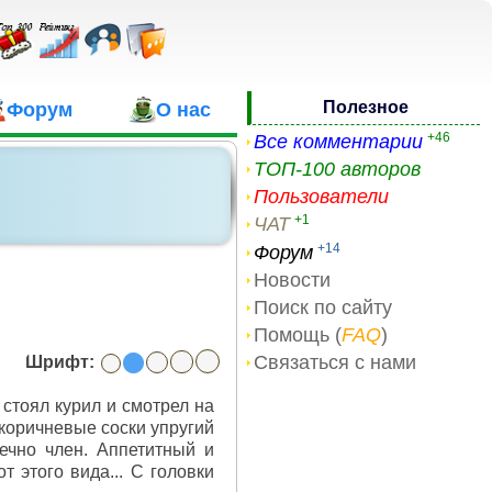
Полезное
Форум
О нас
+46
Все комментарии
ТОП-100 авторов
Пользователи
+1
ЧАТ
+14
Форум
Новости
Поиск по сайту
Помощь (
FAQ
)
Связаться с нами
Шрифт:
 стоял курил и смотрел на
 коричневые соски упругий
нечно член. Аппетитный и
 этого вида... С головки