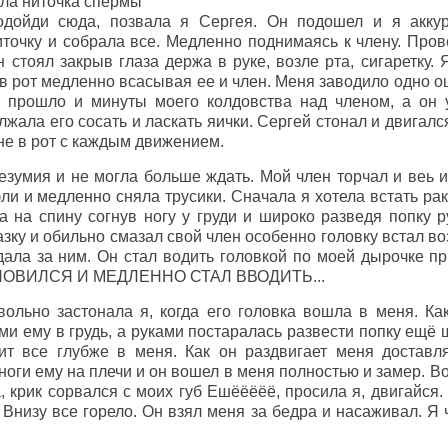
ла ниточка спермы
дойди сюда, позвала я Сергея. Он подошел и я аккур
точку и собрала все. Медленно поднимаясь к члену. Пров
 стоял закрыв глаза держа в руке, возле рта, сигаретку.
у в рот медленно всасывая ее и член. Меня заводило одно
е прошло и минуты моего колдовства над членом, а он 
жала его сосать и ласкать яички. Сергей стонал и двигалс
мне в рот с каждым движением.
езумия и не могла больше ждать. Мой член торчал и веь и
ли и медленно сняла трусики. Сначала я хотела встать рак
а на спину согнув ногу у груди и широко разведя попку 
азку и обильно смазал свой член особенно головку встал в
дала за ним. Он стал водить головкой по моей дырочке п
АНОВИЛСЯ И МЕДЛЕННО СТАЛ ВВОДИТЬ...
ьно застонала я, когда его головка вошла в меня. Как
ми ему в грудь, а руками постаралась развести попку ещё
дит все глубже в меня. Как он раздвигает меня достав
ноги ему на плечи и он вошел в меня полностью и замер. В
, крик сорвался с моих губ Ешёёёёё, просила я, двигайся.
 Внизу все горело. Он взял меня за бедра и насаживал. Я 