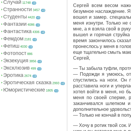
Случай
11748
+6
Сергей всем весом нажи
Странности
3457
безумное наслаждение. Я 
+3
Студенты
вошел и замер. специаль
4420
+5
меня изнутри. Только не 
Фантазии
4086
+3
мне, а я взяла свой в рук
Фантастика
4306
+6
вышел и горячая струйка
Фемдом
2181
время закончилось сказал
+3
Фетиш
пронеслось у меня в голо
4030
+4
еще тщательно смыть маки
Фотопост
886
Сергей,
Экзекуция
3856
+2
Эксклюзив
— Ты забыла туфли, протя
499
+1
— Подожди я умоюсь, отв
Эротика
2674
+9
спустились на ноги. Он 
Эротическая сказка
2993
+2
расставила ноги и уперла
Юмористические
1805
хотел войти в меня, но б
+1
меня по своей сперме, р
заканчивался шлепком и
дополнительное удовольс
— Только не кончай в попу
— Хочу в ротик твой сок. 