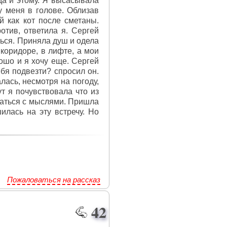
ада и этому. Я высасывала
у меня в голове. Облизав
й как кот после сметаны.
отив, ответила я. Сергей
ться. Приняла душ и одела
коридоре, в лифте, а мои
ошо и я хочу еще. Сергей
бя подвезти? спросил он.
лась, несмотря на погоду,
т я почувствовала что из
браться с мыслями. Пришла
илась на эту встречу. Но
Пожаловаться на рассказ
42