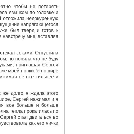
атно чтобы не потерять
ела язычком по головке и
 Я отложила недокуренную
 ощущение напрягающегося
уже был тверд и готов к
я навстречу мне, вставляя
стекал соками. Отпустила
ом, но поняла что не буду
руками, приглашая Сергея
озле моей попки. Я пошире
рижимая ее все сильнее и
 же долго я ждала этого
 шире. Сергей нажимал и я
ляя все больше и больше
олна тепла прокатилась по
 Сергей стал двигаться во
чувствовала как его яички