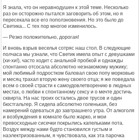
Я знала, что он неравнодушен к этой теме. Несколько
раз он осторожно пытался заговорить об этом, но я
пересекала все его поползновения. Но это было до
Светика... С тех пор многое изменилось.
— Резко положительно, дорогая!
И вновь взрыв веселья сотряс наш стол. В следующие
полчаса мы узнали, что Светик имела опыт с девушками
(хи-хи!), часто ходит с анальной пробкой и однажды
спонтанно отсосала абсолютно незнакомому мужику;
мой любимый подростком баловал свою попу морковью
и месяц трахал вторую жену своего отца; я же поведала
всем о своей страсти к самоудовлетворению в людных
местах, о любви к спонтанному сексу и о мечте достичь
сквирта. На нас троих остались двое трусов и один
бюстгальтер. Я сидела абсолютно голенькая, без
намерений одеваться до завтрашнего утра. От алкоголя
и возбуждения в комнате было жарко, и мои
превосходные сисечки покрылись капельками пота.
Воздух между нами будто становился густым и
наэлектризованным, я чувствовала, как эта парочка