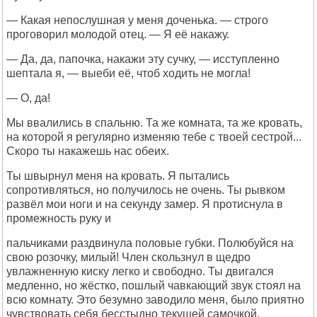
— Какая непослушная у меня доченька. — строго
проговорил молодой отец. — Я её накажу.
— Да, да, папочка, накажи эту сучку, — исступленно
шептала я, — выеби её, чтоб ходить не могла!
— О, да!
Мы ввалились в спальню. Та же комната, та же кровать,
на которой я регулярно изменяю тебе с твоей сестрой...
Скоро ты накажешь нас обеих.
Ты швырнул меня на кровать. Я пытались
сопротивляться, но получилось не очень. Ты рывком
развёл мои ноги и на секунду замер. Я протиснула в
промежность руку и
пальчиками раздвинула половые губки. Полюбуйся на
свою розочку, милый! Член скользнул в щедро
увлажненную киску легко и свободно. Ты двигался
медленно, но жёстко, пошлый чавкающий звук стоял на
всю комнату. Это безумно заводило меня, было приятно
чувствовать себя бесстыдно текущей самочкой,