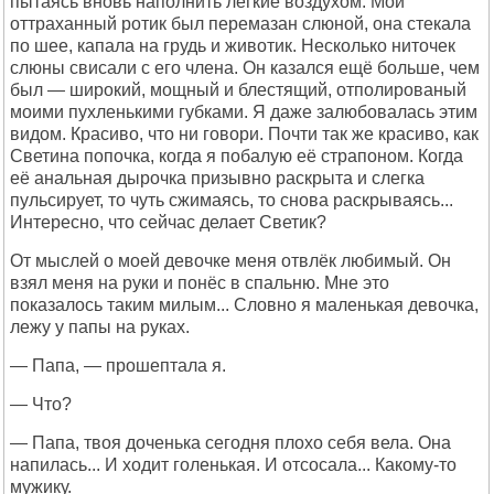
пытаясь вновь наполнить лёгкие воздухом. Мой
оттраханный ротик был перемазан слюной, она стекала
по шее, капала на грудь и животик. Несколько ниточек
слюны свисали с его члена. Он казался ещё больше, чем
был — широкий, мощный и блестящий, отполированый
моими пухленькими губками. Я даже залюбовалась этим
видом. Красиво, что ни говори. Почти так же красиво, как
Светина попочка, когда я побалую её страпоном. Когда
её анальная дырочка призывно раскрыта и слегка
пульсирует, то чуть сжимаясь, то снова раскрываясь...
Интересно, что сейчас делает Светик?
От мыслей о моей девочке меня отвлёк любимый. Он
взял меня на руки и понёс в спальню. Мне это
показалось таким милым... Словно я маленькая девочка,
лежу у папы на руках.
— Папа, — прошептала я.
— Что?
— Папа, твоя доченька сегодня плохо себя вела. Она
напилась... И ходит голенькая. И отсосала... Какому-то
мужику.