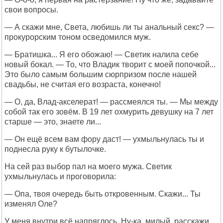
свои вопросы.
— А скажи мне, Света, любишь ли ты анальный секс? —
прокурорским тоном осведомился муж.
— Братишка... Я его обожаю! — Светик налила себе
новый бокал. — То, что Владик творит с моей попочкой...
Это было самым большим сюрпризом после нашей
свадьбы, не считая его возраста, конечно!
— О, да, Влад-акселерат! — рассмеялся ты. — Мы между
собой так его зовём. В 19 лет охмурить девушку на 7 лет
старше — это, знаете ли...
— Он ещё всем вам фору даст! — ухмыльнулась ты и
поднесла руку к бутылочке.
На сей раз выбор пал на моего мужа. Светик
ухмыльнулась и проговорила:
— Опа, твоя очередь быть откровенным. Скажи... Ты
изменял Оле?
У меня внутри всё напряглось. Ну-ка, милый, расскажи