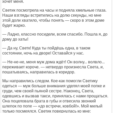
хочет меня.
Светик посмотрела на часы и подняла хмельные глаза.
Наши взгляды встретились на долю секунды, но мне
этой доли хватило, чтобы понять — скоро в этом доме
будет жарко.
— Ладно, классно посидели, всем спасибо. Пошла я, до
дому до хаты!
— Да ну, Светк! Куда ты пойдёшь одна, в таком
состоянии, ночь на дворе! Оставайся у нас.
— Не-не-не, меня муж дома ждёт! Он волну... волвло...
переживает короче. — нетвердо произнесла Света, и,
пошатываясь, направилась в коридор.
Мы направились следом. Кое-как помогли Светику
одеться — муж больше внимания уделял моей попке и
груди, чем своей пьяной сестре. Наконец, Света,
одевшись и вызвав такси, принялась с нами прощаться.
Она поцеловала брата в губы и отвесила звонкий
шлепок по попе — «до встречи, ковбой!». Мой милый
только посмеялся. Светик повернулась ко мне: