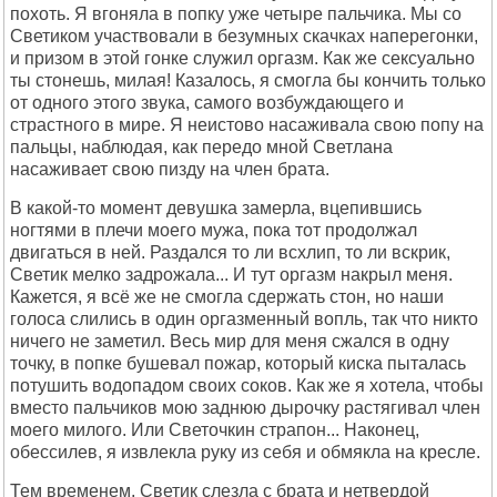
похоть. Я вгоняла в попку уже четыре пальчика. Мы со
Светиком участвовали в безумных скачках наперегонки,
и призом в этой гонке служил оргазм. Как же сексуально
ты стонешь, милая! Казалось, я смогла бы кончить только
от одного этого звука, самого возбуждающего и
страстного в мире. Я неистово насаживала свою попу на
пальцы, наблюдая, как передо мной Светлана
насаживает свою пизду на член брата.
В какой-то момент девушка замерла, вцепившись
ногтями в плечи моего мужа, пока тот продолжал
двигаться в ней. Раздался то ли всхлип, то ли вскрик,
Светик мелко задрожала... И тут оргазм накрыл меня.
Кажется, я всё же не смогла сдержать стон, но наши
голоса слились в один оргазменный вопль, так что никто
ничего не заметил. Весь мир для меня сжался в одну
точку, в попке бушевал пожар, который киска пыталась
потушить водопадом своих соков. Как же я хотела, чтобы
вместо пальчиков мою заднюю дырочку растягивал член
моего милого. Или Светочкин страпон... Наконец,
обессилев, я извлекла руку из себя и обмякла на кресле.
Тем временем, Светик слезла с брата и нетвердой