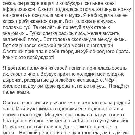
секса, он раскрепощал и возбуждал сильнее всех
афродизиаков. Светик поднялась с пола, закинула ножку
на кровать и оседлала моего мужа. Я наблюдала как её
киска приближается к цели. Вот головка коснулась
половых губ. Такой лёгкий поцелуй двух старых
знакомых... Губки слегка раскрылись, желая вкусить
запретный плод... Вот головка скользнула между ними.
Вот сочащаяся смазкой пизда моей ненаглядной
Светочки приняла в себя твёрдый хуй её родного брата.
Как же это возбуждает!
Я достала пальчики из своей попки и принялась сосать
их, словно член. Воздух приятно холодил мои сладкие
дырочки, раскрытые для любого желающего. Чёрт,
фаллос на другом краю кровати, не дотянусь... Придётся
пальчиками.
Светик со звериным рычанием насаживалась на родной
член. Мой муж сжимал ладонями её ягодицы, сосал и
прикусывал грудь. Моя девочка скакала на хуе своего
братца, шепча «выеби меня, выеби свою сучку, милый».
Раздался звонкий шлепок. Да, так же он шлепает и
меня... Никакой ревности я не чувствовала, лишь дикую