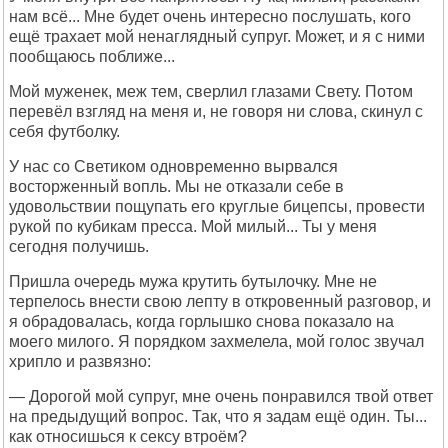
нам всё... Мне будет очень интересно послушать, кого
ещё трахает мой ненаглядный супруг. Может, и я с ними
пообщаюсь поближе...
Мой муженек, меж тем, сверлил глазами Свету. Потом
перевёл взгляд на меня и, не говоря ни слова, скинул с
себя футболку.
У нас со Светиком одновременно вырвался
восторженный вопль. Мы не отказали себе в
удовольствии пощупать его круглые бицепсы, провести
рукой по кубикам пресса. Мой милый... Ты у меня
сегодня получишь.
Пришла очередь мужа крутить бутылочку. Мне не
терпелось внести свою лепту в откровенный разговор, и
я обрадовалась, когда горлышко снова показало на
моего милого. Я порядком захмелела, мой голос звучал
хрипло и развязно:
— Дорогой мой супруг, мне очень понравился твой ответ
на предыдущий вопрос. Так, что я задам ещё один. Ты...
как относишься к сексу втроём?