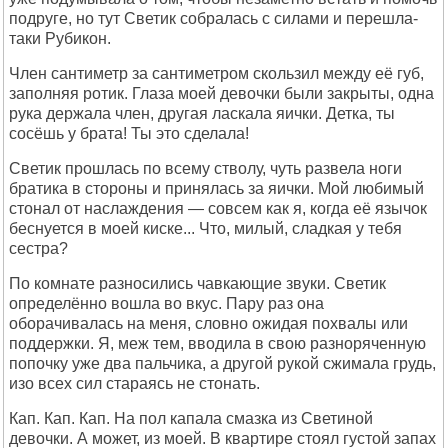
подруге, но тут Светик собралась с силами и перешла-
таки Рубикон.
Член сантиметр за сантиметром скользил между её губ,
заполняя ротик. Глаза моей девочки были закрыты, одна
рука держала член, другая ласкала яички. Детка, ты
сосёшь у брата! Ты это сделала!
Светик прошлась по всему стволу, чуть развела ноги
братика в стороны и принялась за яички. Мой любимый
стонал от наслаждения — совсем как я, когда её язычок
беснуется в моей киске... Что, милый, сладкая у тебя
сестра?
По комнате разносились чавкающие звуки. Светик
определённо вошла во вкус. Пару раз она
оборачивалась на меня, словно ожидая похвалы или
поддержки. Я, меж тем, вводила в свою разноряченную
попочку уже два пальчика, а другой рукой сжимала грудь,
изо всех сил стараясь не стонать.
Кап. Кап. Кап. На пол капала смазка из Светиной
девочки. А может, из моей. В квартире стоял густой запах