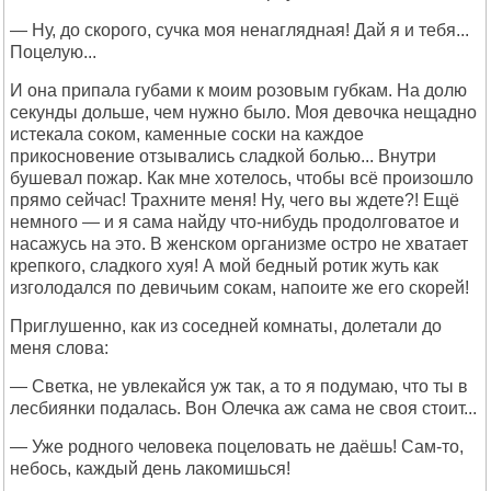
— Ну, до скорого, сучка моя ненаглядная! Дай я и тебя...
Поцелую...
И она припала губами к моим розовым губкам. На долю
секунды дольше, чем нужно было. Моя девочка нещадно
истекала соком, каменные соски на каждое
прикосновение отзывались сладкой болью... Внутри
бушевал пожар. Как мне хотелось, чтобы всё произошло
прямо сейчас! Трахните меня! Ну, чего вы ждете?! Ещё
немного — и я сама найду что-нибудь продолговатое и
насажусь на это. В женском организме остро не хватает
крепкого, сладкого хуя! А мой бедный ротик жуть как
изголодался по девичьим сокам, напоите же его скорей!
Приглушенно, как из соседней комнаты, долетали до
меня слова:
— Светка, не увлекайся уж так, а то я подумаю, что ты в
лесбиянки подалась. Вон Олечка аж сама не своя стоит...
— Уже родного человека поцеловать не даёшь! Сам-то,
небось, каждый день лакомишься!