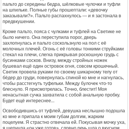
пальто до середины бедра, шёлковые чулочки и туфли
на шпильке. Полные губы прошептали: «девочку
заказывали?». Пальто распахнулось — и я застонала в
предвкушении.
Кроме пальто, пояса с чулками и туфлей на Светике не
было ничего. Она переступила порог, дверь
захлопнулась и пальто соскользнуло на пол с её
молочных плечей. Огонь с её головы тонкими струйками
стекал на плечи, слегка прикрывая роскошную грудь с
бусинками сосков. Внизу, между стройных ножек
бушевал ещё один островок огня, совсем крошечный.
Светик провела руками по своему шикарному телу от
бёдер до груди, повернулась спиной ко мне и нагнулась,
чтобы расстегнуть туфельки. Между булочек что-то
блеснуло. Я присмотрелась. Точно, блестит! Моя
ненасытная сучка захватила с собой анальную пробку.
Будет ещё интереснее...
Освободившись от туфлей, девушка неслышно подошла
ко мне и припала к моим губам долгим, жарким
поцелуем. Я страстно отвечала ей. Покусывая мочку уха,
я шепнула «он уже готов», словно речь шла о вкусном