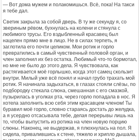
— Вот дома мужем и полакомишься. Всё, пока! На такси
я тебе дал.
Светик закрыла за собой дверь. В ту же секунду я, со
звериным рёвом, бухнулась на колени и стянула с
любимого трусы. Его вздыбленный красавец был
нацелен прямо мне в лицо. Не в силах терпеть, я
заглотила его почти целиком. Мои ротик и горло
превратились в самый чувственный половой орган, и
член заполнил их без остатка. Любимый что-то бормотал,
но мне не было до этого дела. Я чувствовала, как
растягивается моё горлышко, когда этот самец скользит
внутри. Милый уже всё понял и начал грубо трахать мой
ротик. Я начинала задыхаться, в глазах стояли слёзы, по
подбородку стекала слюна, смешанная с его смазкой,
пузырилась в уголках рта, через горло попадала в нос. Я
хотела заполнить всю себя этим красавцем членом! Ты
буравил моё горло, словно стараясь достать до желудка,
а я усердно отсасывала тебе, делая перерывы лишь на
то, чтобы выпустить из ротика на член новую порцию
слюны. Наконец, не выдержав, я плюхнулась на пол. Я
сидела, привалившись к стене, тяжело и хрипло дышала,