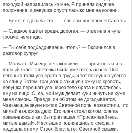
походкой направилась ко мне. Я приняла сидячее
положение, и девушка опустилась ко мне на колени.
— Боже, я сделала это... — еле слышно прошептала ты.
— Сладкое ещё впереди, дорогая. — ответила я чуть
громче, чем надо.
— Ты себя подбадриваешь, чтоль? — Вклинился в
разговор супруг.
— Молчать! Мы ещё не закончили... — произнесла я в
полный голос. Светочка была уже готова к бою. Она
легонько толкнула брата в грудь, и тот послушно улегся
на спину. Затем, грациозно закинув ножку на кровать,
девушка перешагнула через тело брата и опустилась
ему на лицо. О, да, мой муж делает куни ничуть не хуже
меня самой... Правда, он об этом не догадывается.
Чавкающие звуки из-под Светиной попы возвестили, что
милый взялся за дело. Его член стоял колом, слегка
покачиваясь и как бы приглашая «Присаживайтесь,
милые дамы!». Неслышно поднявшись с кресла, я
подошла к нему. Ствол блестел от Светиной смазки,