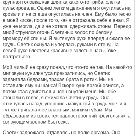
крупная головка, как шляпка какого-то гриба, слегка
пульсировала. Одним легким движением я очутилась на
кровати и не спеша опустилась на член. Ему было тесно
в моей киске, после того, как я оттрахала себя в анал. Я
уже не могла, да и не хотела, сдерживать стоны. Передо
мной струился огонь Светиных волос по белому
мрамору её спи ны. Я вытянула руки вперед и сжала её
грудь. Светик охнула и уперлась руками в стену. На
левой руке блестели красивые золотые часы. Уже
полтретьего...
Мой милый не сразу понял, что что-то не так. На какой-то
миг звуки кунилингуса прекратились, но Светик
задвигала бедрами, трахая брата в ротик. Мы не
оставили ему ни шанса! Вскоре куни возобновился, а
потом стал двигаться и член внутри меня. Мы обе
стонали в голос, я сжимала Светину грудь. Она
откинулась назад, упершись макушкой в грудь мне, и я
тут же припала к её влажным, мягким губам. Мы
образовали из своих тел равносторонний треугольник, а
связующим звеном был секс.
Светик задрожала, отдаваясь на волю оргазма. Она