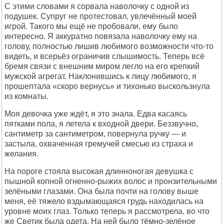
С этими словами я сорвала наволочку с одной из
подушек. Супруг не протестовал, увлечённый моей
игрой. Такого мы ещё не пробовали, ему было
интересно. Я аккуратно повязала наволочку ему на
голову, полностью лишив любимого возможности что-то
видеть, и всерьёз ограничив слышимость. Теперь всё
бремя связи с внешним миром легло на его крепкий
мужской агрегат. Наклонившись к лицу любимого, я
прошептала «скоро вернусь» и тихонько выскользнула
из комнаты.
Моя девочка уже ждёт, я это знала. Едва касаясь
пятками пола, я летела к входной двери. Беззвучно,
сантиметр за сантиметром, повернула ручку — и
застыла, охваченная гремучей смесью из страха и
желания.
На пороге стояла высокая длинноногая девушка с
пышной копной огненно-рыжих волос и пронзительными
зелёными глазами. Она была почти на голову выше
меня, её тяжело вздымающаяся грудь находилась на
уровне моих глаз. Только теперь я рассмотрела, во что
же Светик была одета. На ней было тёмно-зелёное