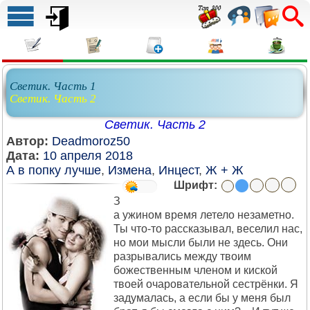
Светик. Часть 1
Светик. Часть 2
Светик. Часть 2
Автор:
Deadmoroz50
Дата:
10 апреля 2018
А в попку лучше
,
Измена
,
Инцест
,
Ж + Ж
Шрифт:
З
а ужином время летело незаметно.
Ты что-то рассказывал, веселил нас,
но мои мысли были не здесь. Они
разрывались между твоим
божественным членом и киской
твоей очаровательной сестрёнки. Я
задумалась, а если бы у меня был