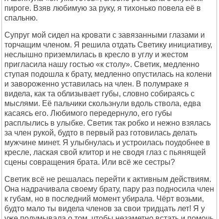
пироге. Взяв любимую за руку, я тихонько повела её в
спальню.
Супруг мой сидел на кровати с завязанными глазами и
торчащим членом. Я решила отдать Светику инициативу,
неслышно приземлилась в кресло в углу и жестом
пригласила нашу гостью «к столу». Светик, медленно
ступая подошла к брату, медленно опустилась на колени
и завороженно уставилась на член. В полумраке я
видела, как та облизывает губы, словно собираясь с
мыслями. Её пальчики скользнули вдоль ствола, едва
касаясь его. Любимого передернуло, его губы
расплылись в улыбке. Светик так робко и нежно взялась
за член рукой, будто в первый раз готовилась делать
мужчине минет. Я улыбнулась и устроилась поудобнее в
кресле, лаская свой клитор и не сводя глаз с пьянящей
сцены совращения брата. Или всё же сестры?
Светик всё не решалась перейти к активным действиям.
Она надрачивала своему брату, пару раз подносила член
к губам, но в последний момент убирала. Чёрт возьми,
будто мало ты видела членов за свои тридцать лет! Я у
уже подумывала о том, чтобы незаметно встать и помочь