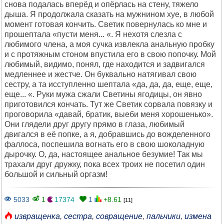
снова подалась вперёд и опёрлась на стену, тяжело
дыша. Я продолжала сказать на мужнином хуе, в любой
момент готовая кончить. Светик повернулась ко мне и
прошептала «пусти меня... «. Я нехотя слезла с
любимого члена, а моя сучка извлекла анальную пробку
и с протяжным стоном впустила его в свою попочку. Мой
любимый, видимо, понял, где находится и задвигался
медленнее и жестче. Он буквально натягивал свою
сестру, а та исступленно шептала «да, да, да, еще, еще,
еще... «. Руки мужа сжали Светины ягодицы, он явно
приготовился кончать. Тут же Светик сорвала повязку и
проговорила «давай, братик, выеби меня хорошенько».
Они глядели друг другу прямо в глаза, любимый
двигался в её попке, а я, добравшись до вожделенного
фаллоса, поспешила вогнать его в свою шоколадную
дырочку. О, да, настоящее анальное безумие! Так мы
трахали друг дружку, пока всех троих не посетил один
большой и сильный оргазм!
5033
1
17374
1
+8.61
[11]
извращенка
,
сестра
,
совращение
,
пальчики
,
измена