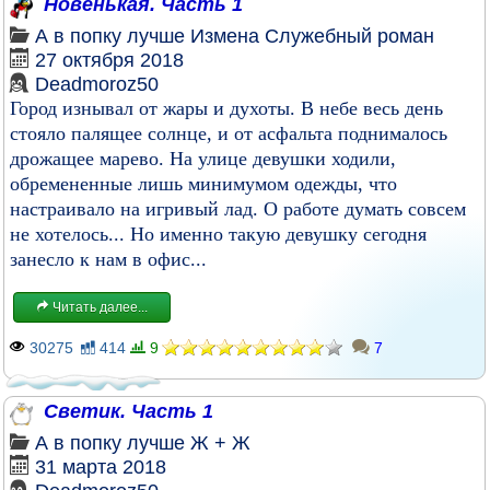
Новенькая. Часть 1
А в попку лучше
Измена
Служебный роман
27 октября 2018
Deadmoroz50
Город изнывал от жары и духоты. В небе весь день
стояло палящее солнце, и от асфальта поднималось
дрожащее марево. На улице девушки ходили,
обремененные лишь минимумом одежды, что
настраивало на игривый лад. О работе думать совсем
не хотелось... Но именно такую девушку сегодня
занесло к нам в офис...
Читать далее...
30275
414
9
7
Светик. Часть 1
А в попку лучше
Ж + Ж
31 марта 2018