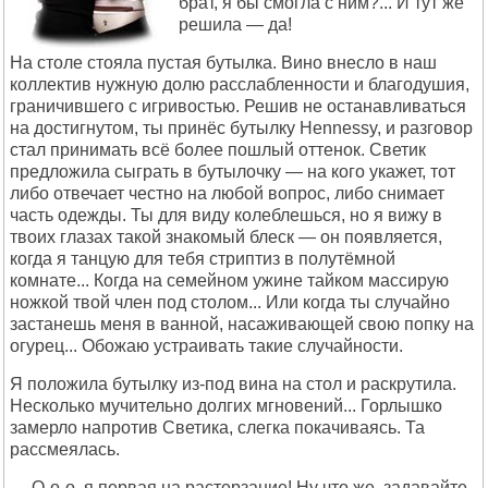
брат, я бы смогла с ним?... И тут же
решила — да!
На столе стояла пустая бутылка. Вино внесло в наш
коллектив нужную долю расслабленности и благодушия,
граничившего с игривостью. Решив не останавливаться
на достигнутом, ты принёс бутылку Hеnnеssy, и разговор
стал принимать всё более пошлый оттенок. Светик
предложила сыграть в бутылочку — на кого укажет, тот
либо отвечает честно на любой вопрос, либо снимает
часть одежды. Ты для виду колеблешься, но я вижу в
твоих глазах такой знакомый блеск — он появляется,
когда я танцую для тебя стриптиз в полутёмной
комнате... Когда на семейном ужине тайком массирую
ножкой твой член под столом... Или когда ты случайно
застанешь меня в ванной, насаживающей свою попку на
огурец... Обожаю устраивать такие случайности.
Я положила бутылку из-под вина на стол и раскрутила.
Несколько мучительно долгих мгновений... Горлышко
замерло напротив Светика, слегка покачиваясь. Та
рассмеялась.
— О-о-о, я первая на растерзание! Ну что же, задавайте