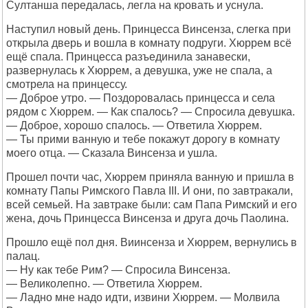
Султанша передалась, легла на кровать и уснула.
Наступил новый день. Принцесса Винсенза, слегка при
открыла дверь и вошла в комнату подруги. Хюррем всё
ещё спала. Принцесса разъединила занавески,
развернулась к Хюррем, а девушка, уже не спала, а
смотрела на принцессу.
— Доброе утро. — Поздоровалась принцесса и села
рядом с Хюррем. — Как спалось? — Спросила девушка.
— Доброе, хорошо спалось. — Ответила Хюррем.
— Ты прими ванную и тебе покажут дорогу в комнату
моего отца. — Сказала Винсенза и ушла.
Прошел почти час, Хюррем приняла ванную и пришла в
комнату Папы Римского Павла III. И они, по завтракали,
всей семьей. На завтраке были: сам Папа Римский и его
жена, дочь Принцесса Винсенза и друга дочь Паолина.
Прошло ещё пол дня. Виинсенза и Хюррем, вернулись в
палац.
— Ну как тебе Рим? — Спросила Винсенза.
— Великолепно. — Ответила Хюррем.
— Ладно мне надо идти, извини Хюррем. — Молвила