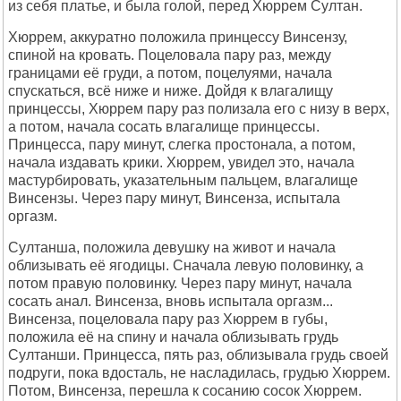
из себя платье, и была голой, перед Хюррем Султан.
Хюррем, аккуратно положила принцессу Винсензу,
спиной на кровать. Поцеловала пару раз, между
границами её груди, а потом, поцелуями, начала
спускаться, всё ниже и ниже. Дойдя к влагалищу
принцессы, Хюррем пару раз полизала его с низу в верх,
а потом, начала сосать влагалище принцессы.
Принцесса, пару минут, слегка простонала, а потом,
начала издавать крики. Хюррем, увидел это, начала
мастурбировать, указательным пальцем, влагалище
Винсензы. Через пару минут, Винсенза, испытала
оргазм.
Султанша, положила девушку на живот и начала
облизывать её ягодицы. Сначала левую половинку, а
потом правую половинку. Через пару минут, начала
сосать анал. Винсенза, вновь испытала оргазм...
Винсенза, поцеловала пару раз Хюррем в губы,
положила её на спину и начала облизывать грудь
Султанши. Принцесса, пять раз, облизывала грудь своей
подруги, пока вдосталь, не насладилась, грудью Хюррем.
Потом, Винсенза, перешла к сосанию сосок Хюррем.