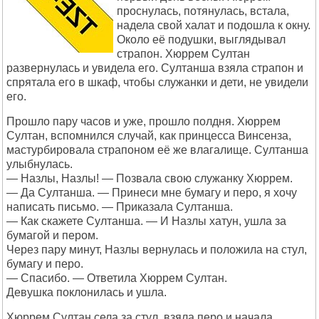
проснулась, потянулась, встала,
надела свой халат и подошла к окну.
Около её подушки, выглядывал
страпон. Хюррем Султан
развернулась и увидела его. Султанша взяла страпон и
спрятала его в шкаф, чтобы служанки и дети, не увидели
его.
Прошло пару часов и уже, прошло полдня. Хюррем
Султан, вспомнился случай, как принцесса Винсенза,
мастурбировала страпоном её же влагалище. Султанша
улыбнулась.
— Назлы, Назлы! — Позвала свою служанку Хюррем.
— Да Султанша. — Принеси мне бумагу и перо, я хочу
написать письмо. — Приказала Султанша.
— Как скажете Султанша. — И Назлы хатун, ушла за
бумагой и пером.
Через пару минут, Назлы вернулась и положила на стул,
бумагу и перо.
— Спасибо. — Ответила Хюррем Султан.
Девушка поклонилась и ушла.
Хюррем Султан села за стул, взяла перо и начала