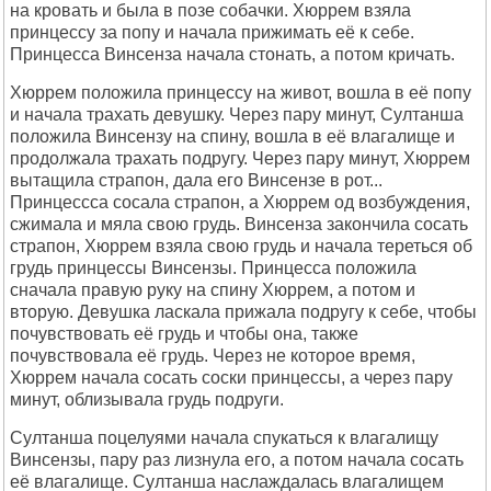
на кровать и была в позе собачки. Хюррем взяла
принцессу за попу и начала прижимать её к себе.
Принцесса Винсенза начала стонать, а потом кричать.
Хюррем положила принцессу на живот, вошла в её попу
и начала трахать девушку. Через пару минут, Султанша
положила Винсензу на спину, вошла в её влагалище и
продолжала трахать подругу. Через пару минут, Хюррем
вытащила страпон, дала его Винсензе в рот...
Принцессса сосала страпон, а Хюррем од возбуждения,
сжимала и мяла свою грудь. Винсенза закончила сосать
страпон, Хюррем взяла свою грудь и начала тереться об
грудь принцессы Винсензы. Принцесса положила
сначала правую руку на спину Хюррем, а потом и
вторую. Девушка ласкала прижала подругу к себе, чтобы
почувствовать её грудь и чтобы она, также
почувствовала её грудь. Через не которое время,
Хюррем начала сосать соски принцессы, а через пару
минут, облизывала грудь подруги.
Султанша поцелуями начала спукаться к влагалищу
Винсензы, пару раз лизнула его, а потом начала сосать
её влагалище. Султанша наслаждалась влагалищем