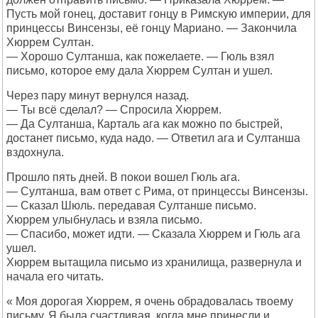
Пусть мой гонец, доставит гонцу в Римскую империи, для
принцессы Винсензы, её гонцу Мариано. — Закончила
Хюррем Султан.
— Хорошо Султанша, как пожелаете. — Гюль взял
письмо, которое ему дала Хюррем Султан и ушел.
Через пару минут вернулся назад.
— Ты всё сделал? — Спросила Хюррем.
— Да Султанша, Карталь ага как можно по быстрей,
достанет письмо, куда надо. — Ответил ага и Султанша
вздохнула.
Прошло пять дней. В покои вошел Гюль ага.
— Султанша, вам ответ с Рима, от принцессы Винсензы.
— Сказал Шюль. передавая Султанше письмо.
Хюррем улыбнулась и взяла письмо.
— Спасибо, может идти. — Сказала Хюррем и Гюль ага
ушел.
Хюррем вытащила письмо из хранилища, развернула и
начала его читать.
« Моя дорогая Хюррем, я очень обрадовалась твоему
письму. Я была счастливая, когда мне принесли и