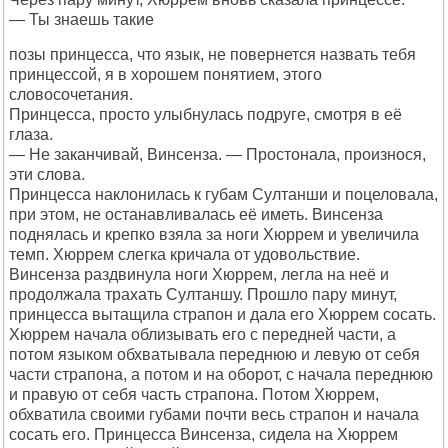
— Ты знаешь такие
позы принцесса, что язык, не повернется назвать тебя
принцессой, я в хорошем понятием, этого
словосочетания.
Принцесса, просто улыбнулась подруге, смотря в её
глаза.
— Не заканчивай, Винсенза. — Простонала, произнося,
эти слова.
Принцесса наклонилась к губам Султанши и поцеловала,
при этом, не останавливалась её иметь. Винсенза
поднялась и крепко взяла за ноги Хюррем и увеличила
темп. Хюррем слегка кричала от удовольствие.
Винсенза раздвинула ноги Хюррем, легла на неё и
продолжала трахать Султаншу. Прошло пару минут,
принцесса вытащила страпон и дала его Хюррем сосать.
Хюррем начала облизывать его с передней части, а
потом языком обхватывала переднюю и левую от себя
части страпона, а потом и на оборот, с начала переднюю
и правую от себя часть страпона. Потом Хюррем,
обхватила своими губами почти весь страпон и начала
сосать его. Принцесса Винсенза, сидела на Хюррем