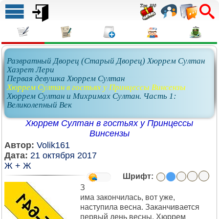
Развратный Дворец (Старый Дворец) Хюррем Султан
Хазрет Лери
Первая девушка Хюррем Султан
Хюррем Султан в гостьях у Принцессы Винсензы
Хюррем Султан и Михримах Султан. Часть 1:
Великолепный Век
Хюррем Султан в гостьях у Принцессы
Винсензы
Автор:
Volik161
Дата:
21 октября 2017
Ж + Ж
Шрифт:
З
има закончилась, вот уже,
наступила весна. Заканчивается
первый день весны. Хюррем