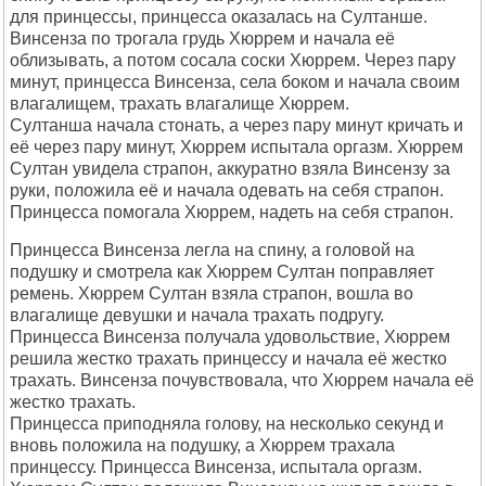
для принцессы, принцесса оказалась на Султанше.
Винсенза по трогала грудь Хюррем и начала её
облизывать, а потом сосала соски Хюррем. Через пару
минут, принцесса Винсенза, села боком и начала своим
влагалищем, трахать влагалище Хюррем.
Султанша начала стонать, а через пару минут кричать и
её через пару минут, Хюррем испытала оргазм. Хюррем
Султан увидела страпон, аккуратно взяла Винсензу за
руки, положила её и начала одевать на себя страпон.
Принцесса помогала Хюррем, надеть на себя страпон.
Принцесса Винсенза легла на спину, а головой на
подушку и смотрела как Хюррем Султан поправляет
ремень. Хюррем Султан взяла страпон, вошла во
влагалище девушки и начала трахать подругу.
Принцесса Винсенза получала удовольствие, Хюррем
решила жестко трахать принцессу и начала её жестко
трахать. Винсенза почувствовала, что Хюррем начала её
жестко трахать.
Принцесса приподняла голову, на несколько секунд и
вновь положила на подушку, а Хюррем трахала
принцессу. Принцесса Винсенза, испытала оргазм.