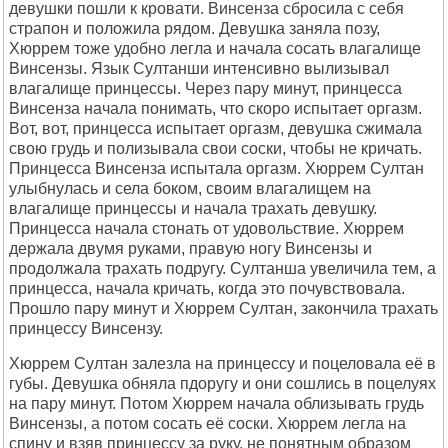
девушки пошли к кровати. Винсенза сбросила с себя
страпон и положила рядом. Девушка заняла позу,
Хюррем тоже удобно легла и начала сосать влагалище
Винсензы. Язык Султанши интенсивно вылизывал
влагалище принцессы. Через пару минут, принцесса
Винсенза начала понимать, что скоро испытает оргазм.
Вот, вот, принцесса испытает оргазм, девушка сжимала
свою грудь и полизывала свои соски, чтобы не кричать.
Принцесса Винсенза испытала оргазм. Хюррем Султан
улыбнулась и села боком, своим влагалищем на
влагалище принцессы и начала трахать девушку.
Принцесса начала стонать от удовольствие. Хюррем
держала двумя руками, правую ногу Винсензы и
продолжала трахать подругу. Султанша увеличила тем, а
принцесса, начала кричать, когда это почувствовала.
Прошло пару минут и Хюррем Султан, закончила трахать
принцессу Винсензу.
Хюррем Султан залезла на принцессу и поцеловала её в
губы. Девушка обняла пдоругу и они сошлись в поцелуях
на пару минут. Потом Хюррем начала облизывать грудь
Винсензы, а потом сосать её соски. Хюррем легла на
спину и взяв принцессу за руку, не понятным образом