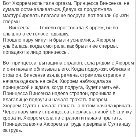
Вот Хюррем испытала оргазм. Принцесса Винсенза, не
думала останавливаться. Девушка продолжала
мастурбировать влагалище подруги, вот пошли брызги
спермы.
— Винсенза. — Тяжело простонала Хюррем, было
слышно в её голосе, одышку.
Прошло пару минут и брызги усилились. Хюррем
улыбалась, когда смотрела, как брызги её спермы,
попадают в лицо принцессы.
Вот принцесса, вытащила страпон, села рядом с Хюррем
и они начали облизывать его. Когда подружки, облизали
страпон, Винсенза взяла ремень, стремила страпон и
начала одевать на себя. Хюррем наблюдала за
принцессой и ждала, когда подруга, будет иметь её.
Принцесса Винсенза надела страпон, проникла в
влагалище подруги и начала трахать Хюррем.
Хюррем Султан начала стонать, а потом начала кричать.
Через пару минут, принцесса сперлась спиной об спинку
кровати, Хюррем села на страпон и начала прыгать.
Принцесса взяла Хюррем за грудь и держала Султаншу
за грудь.