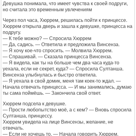
Девушка понимала, что имеет чувства к своей подруги,
но считала это временным увлечениям
Через пол часа, Хюррем, решилась пойти к принцессе.
Хюррем открыла дверь и зашла к девушке, принцесса на
подругу.
— К тебе можно? — Спросила Хюррем
— Да, садись. — Ответила и предложила Винсенза.
— Я хочу кое-что спросить. — Молвила Хюррем.
— Спрашивай. — Сказала принцесса Винсенза.
— Я видела, как ты на больше чем два часа куда-то
уехала, если не секрет, куда? — Спросила Султанша.
Винсенза улыбнулась и быстро ответила.
— Я уехала в свой домик, меня там коек-то ждал. —
Начала отвечать принцесса. — И мы занимались, думаю
ты сама поймёшь. — Закончила свой ответ.
Хюррем подсела к девушке.
— Прости любопытство моё, а с кем? — Вновь спросила
Султанша, принцессу.
Хюррем увидела на лице Винсензы, желание, не
отвечать.
— Если не хочешь то. — Начала говорить Хюррем.