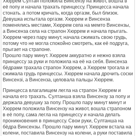
Хюррем Султан положила Винсензу на живот, вошла в
её попу и начала трахать принцессу. Принцесса начала
стонать. а потом кричать, когда оргазм, был близок.
Девушка испытала оргазм. Хюррем и Винсенза
поменялись местами, Хюррем села на мемто Винсензы,
а Винсенза села на страпон Хюррем и начала прыгать.
Хюррем через пару минут, начала сжимать свою грудь,
потому что не могла спокойно смотреть, как её подруга,
прыгает на страпоне.
Прошло пару минут. Хюррем аккуратно и нежно взяла
принцессу за руки и положила на её на себя. Винсенза
бёдрами трахала страпон Хюррем, а Хюррем трогала и
сжимала грудь принцессы. Хюррем начала дрочить соски
Винсензі, а Винсенза, целовала пальцы Хюррем.
Принцесса влагалищем легла на страпон Хюррем и
начала его трахать. Султанша взяла Винсензу за попу и
держала девушку за попу. Прошло пару минут минут и
Хюррем положила Винсензу на живот, вошла страпоном
в её попу, сама легла на принцессу и начала делать
проникновения в принцессу. Свои руки, Султанша на
бёдра Винсензы. Прошло пару минут. Хюррем встала на
колени, поставила Винсензу на колени, а руки поставила