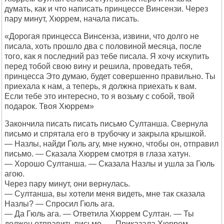
думать, как и что написать принцессе Винсензи. Через
пару минут, Хюррем, начала писать.
«Дорогая принцесса Винсенза, извини, что долго не
писала, хоть прошло два с половиной месяца, после
того, как я последний раз тебе писала. Я хочу искупить
перед тобой свою вину и решила, проведать тебя,
принцесса Это думаю, будет совершенно правильно. Ты
приехала к нам, а теперь, я должна приехать к вам.
Если тебе это интересно, то я возьму с собой, твой
подарок. Твоя Хюррем»
Закончила писать писать письмо Султанша. Свернула
письмо и спрятала его в трубочку и закрыла крышкой.
— Назлы, найди Гюль агу, мне нужно, чтобы он, отправил
письмо. — Сказала Хюррем смотря в глаза хатун.
— Хорошо Султанша. — Сказала Назлы и ушла за Гюль
агою.
Через пару минут, они вернулась.
— Султанша, вы хотели меня видеть, мне так сказала
Назлы? — Спросил Гюль ага.
— Да Гюль ага. — Ответила Хюррем Султан. — Ты
должен отправить письмо. — Приказала Хюррем. —