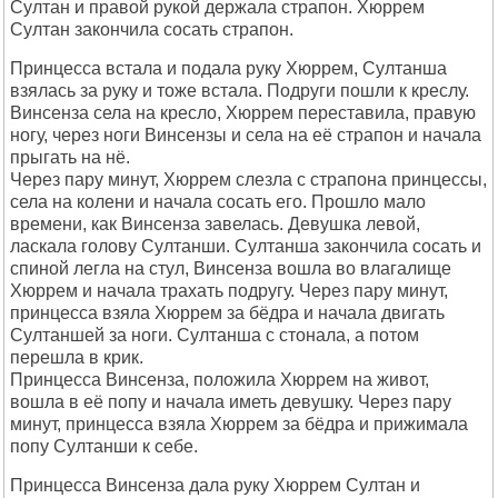
Султан и правой рукой держала страпон. Хюррем
Султан закончила сосать страпон.
Принцесса встала и подала руку Хюррем, Султанша
взялась за руку и тоже встала. Подруги пошли к креслу.
Винсенза села на кресло, Хюррем переставила, правую
ногу, через ноги Винсензы и села на её страпон и начала
прыгать на нё.
Через пару минут, Хюррем слезла с страпона принцессы,
села на колени и начала сосать его. Прошло мало
времени, как Винсенза завелась. Девушка левой,
ласкала голову Султанши. Султанша закончила сосать и
спиной легла на стул, Винсенза вошла во влагалище
Хюррем и начала трахать подругу. Через пару минут,
принцесса взяла Хюррем за бёдра и начала двигать
Султаншей за ноги. Султанша с стонала, а потом
перешла в крик.
Принцесса Винсенза, положила Хюррем на живот,
вошла в её попу и начала иметь девушку. Через пару
минут, принцесса взяла Хюррем за бёдра и прижимала
попу Султанши к себе.
Принцесса Винсенза дала руку Хюррем Султан и