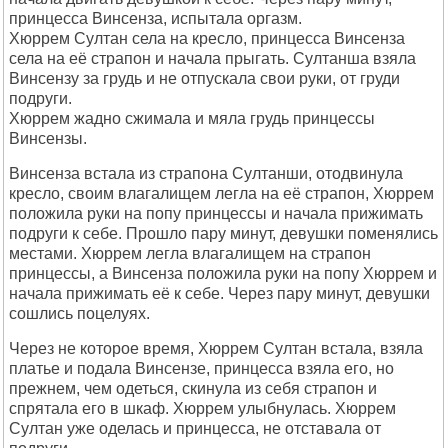
принцесса Винсенза, испытала оргазм.
Хюррем Султан села на кресло, принцесса Винсенза
села на её страпон и начала прыгать. Султанша взяла
Винсензу за грудь и не отпускала свои руки, от груди
подруги.
Хюррем жадно сжимала и мяла грудь принцессы
Винсензы.
Винсенза встала из страпона Султанши, отодвинула
кресло, своим влагалищем легла на её страпон, Хюррем
положила руки на попу принцессы и начала прижимать
подруги к себе. Прошло пару минут, девушки поменялись
местами. Хюррем легла влагалищем на страпон
принцессы, а Винсенза положила руки на попу Хюррем и
начала прижимать её к себе. Через пару минут, девушки
сошлись поцелуях.
Через не которое время, Хюррем Султан встала, взяла
платье и подала Винсензе, принцесса взяла его, но
прежнем, чем одеться, скинула из себя страпон и
спрятала его в шкаф. Хюррем улыбнулась. Хюррем
Султан уже оделась и принцесса, не отставала от