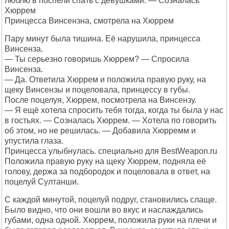
люблю в поспели спать с девушками. — Созналась
Хюррем
Принцесса Винсензна, смотрела на Хюррем
Пару минут была тишина. Её нарушила, принцесса
Винсенза.
— Ты серьезно говоришь Хюррем? — Спросила
Винсенза.
— Да. Ответила Хюррем и положила правую руку, на
щеку Винсензы и поцеловала, принцессу в губы.
После поцелуя, Хюррем, посмотрела на Винсензу.
— Я ещё хотела спросить тебя тогда, когда ты была у нас
в гостьях. — Созналась Хюррем. — Хотела по говорить
об этом, но не решилась. — Добавила Хюрремм и
упустила глаза.
Принцесса улыбнулась. специально для BestWeapon.ru
Положила правую руку на щеку Хюррем, подняла её
голову, держа за подбородок и поцеловала в ответ, на
поцелуй Султанши.
С каждой минутой, поцелуй подруг, становились слаще.
Было видно, что они вошли во вкус и наслаждались
губами, одна одной. Хюррем, положила руки на плечи и