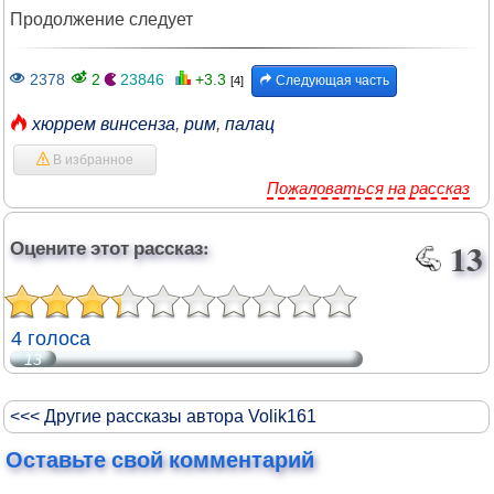
Продолжение следует
2378
2
23846
+3.3
Следующая часть
[4]
хюррем винсенза
,
рим
,
палац
В избранное
Пожаловаться на рассказ
Оцените этот рассказ:
13
4 голоса
13
<<< Другие рассказы автора Volik161
Оставьте свой комментарий