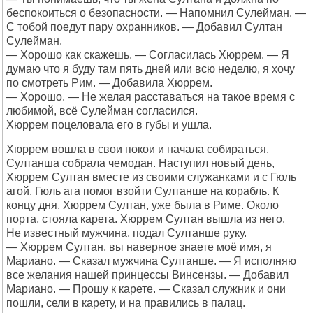
беспокоиться о безопасности. — Напомнил Сулейман. —
С тобой поедут пару охранников. — Добавил Султан
Сулейман.
— Хорошо как скажешь. — Согласилась Хюррем. — Я
думаю что я буду там пять дней или всю неделю, я хочу
по смотреть Рим. — Добавила Хюррем.
— Хорошо. — Не желая расставаться на такое время с
любимой, всё Сулейман согласился.
Хюррем поцеловала его в губы и ушла.
Хюррем вошла в свои покои и начала собираться.
Султанша собрала чемодан. Наступил новый день,
Хюррем Султан вместе из своими служанками и с Гюль
агой. Гюль ага помог взойти Султанше на корабль. К
концу дня, Хюррем Султан, уже была в Риме. Около
порта, стояла карета. Хюррем Султан вышла из него.
Не известный мужчина, подал Султанше руку.
— Хюррем Султан, вы наверное знаете моё имя, я
Мариано. — Сказал мужчина Султанше. — Я исполняю
все желания нашей принцессы Винсензы. — Добавил
Мариано. — Прошу к карете. — Сказал служник и они
пошли, сели в карету, и на правились в палац.