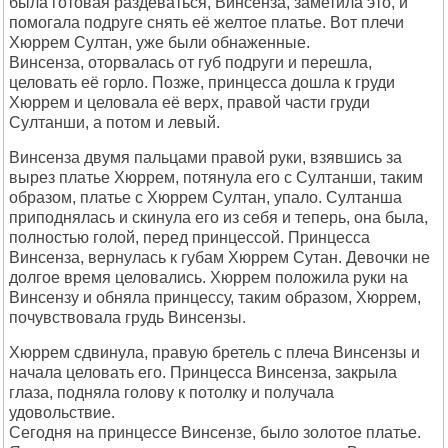
была готовая раздеваться, Винсенза, заметила это, и
помогала подруге снять её желтое платье. Вот плечи
Хюррем Султан, уже были обнаженные.
Винсенза, оторвалась от губ подруги и перешла,
целовать её горло. Позже, принцесса дошла к груди
Хюррем и целовала её верх, правой части груди
Султанши, а потом и левый.
Винсенза двумя пальцами правой руки, взявшись за
вырез платье Хюррем, потянула его с Султанши, таким
образом, платье с Хюррем Султан, упало. Султанша
приподнялась и скинула его из себя и теперь, она была,
полностью голой, перед принцессой. Принцесса
Винсенза, вернулась к губам Хюррем Сутан. Девочки не
долгое время целовались. Хюррем положила руки на
Винсензу и обняла принцессу, таким образом, Хюррем,
почувствовала грудь Винсензы.
Хюррем сдвинула, правую бретель с плеча Винсензы и
начала целовать его. Принцесса Винсенза, закрыла
глаза, подняла голову к потолку и получала
удовольствие.
Сегодня на принцессе Винсензе, было золотое платье.