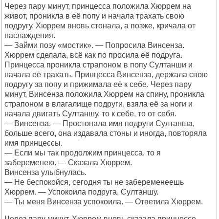
Через пару минут, принцесса положила Хюррем на
живот, проникла в её попу и начала трахать свою
подругу. Хюррем вновь стонала, а позже, кричала от
наслаждения.
— Займи позу «мостик». — Попросила Винсенза.
Хюррем сделала, всё как по просила её подруга.
Принцесса проникла страпоном в попу Султанши и
начала её трахать. Принцесса Винсенза, держала свою
подругу за попу и прижимала её к себе. Через пару
минут, Винсенза положила Хюррем на спину, проникла
страпоном в влагалище подруги, взяла её за ноги и
начала двигать Султаншу, то к себе, то от себя.
— Винсенза. — Простонала имя подруги Султанша,
больше всего, она издавала стоны и иногда, повторяла
имя принцессы.
— Если мы так продолжим принцесса, то я
забеременею. — Сказала Хюррем.
Винсенза улыбнулась.
— Не беспокойся, сегодня ты не забеременеешь
Хюррем. — Успокоила подруга, Султаншу.
— Ты меня Винсенза успокоила. — Ответила Хюррем.
Через пару минут, Хюррем вновь сказала принцессе.