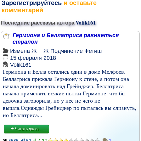
Зарегистрируйтесь
и оставьте
комментарий
Последние рассказы автора
Volik161
Гермиона и Беллатриса равняеться
страпон
Измена
Ж + Ж
Подчинение
Фетиш
15 февраля 2018
Volik161
Гермиона и Белла остались одни в доме Мелфоев.
Беллатриса прижала Гермиону к стене, а потом она
начала доминировать над Грейнджер. Беллатриса
начала применять всякие пытки Гермионе, что бы
девочка заговорила, но у неё не чего не
вышла.Однажды Грейнджер по пыталась вы слизнуть,
но Беллатриса...
Читать далее...
5585
52
4.32
1