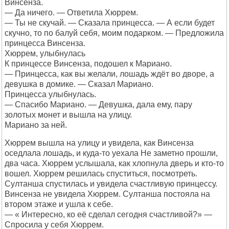
Винсенза.
— Да ничего. — Ответила Хюррем.
— Ты не скучай. — Сказала принцесса. — А если будет
скучно, то по балуй себя, моим подарком. — Предложила
принцесса Винсенза.
Хюррем, улыбнулась
К принцессе Винсенза, подошел к Мариано.
— Принцесса, как вы желали, лошадь ждёт во дворе, а
девушка в домике. — Сказал Мариано.
Принцесса улыбнулась.
— Спасибо Мариано. — Девушка, дала ему, пару
золотых монет и вышла на улицу.
Мариано за ней.
Хюррем вышла на улицу и увидела, как Винсенза
оседлала лошадь, и куда-то уехала Не заметно прошли,
два часа. Хюррем услышала, как хлопнула дверь и кто-то
вошел. Хюррем решилась спуститься, посмотреть.
Султанша спустилась и увидела счастливую принцессу.
Винсенза не увидела Хюррем. Султанша постояла на
втором этаже и ушла к себе.
— « Интересно, ко её сделал сегодня счастливой?» —
Спросила у себя Хюррем.