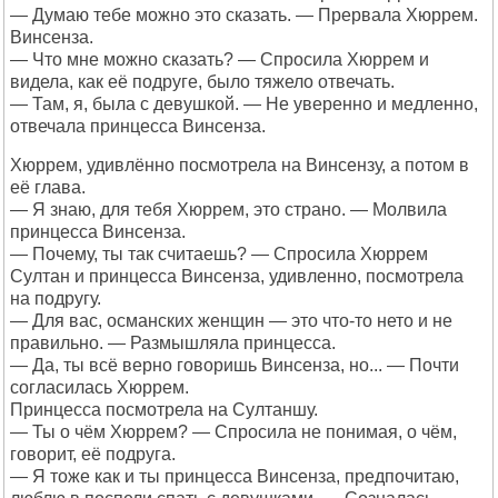
— Думаю тебе можно это сказать. — Прервала Хюррем.
Винсенза.
— Что мне можно сказать? — Спросила Хюррем и
видела, как её подруге, было тяжело отвечать.
— Там, я, была с девушкой. — Не уверенно и медленно,
отвечала принцесса Винсенза.
Хюррем, удивлённо посмотрела на Винсензу, а потом в
её глава.
— Я знаю, для тебя Хюррем, это страно. — Молвила
принцесса Винсенза.
— Почему, ты так считаешь? — Спросила Хюррем
Султан и принцесса Винсенза, удивленно, посмотрела
на подругу.
— Для вас, османских женщин — это что-то нето и не
правильно. — Размышляла принцесса.
— Да, ты всё верно говоришь Винсенза, но... — Почти
согласилась Хюррем.
Принцесса посмотрела на Султаншу.
— Ты о чём Хюррем? — Спросила не понимая, о чём,
говорит, её подруга.
— Я тоже как и ты принцесса Винсенза, предпочитаю,