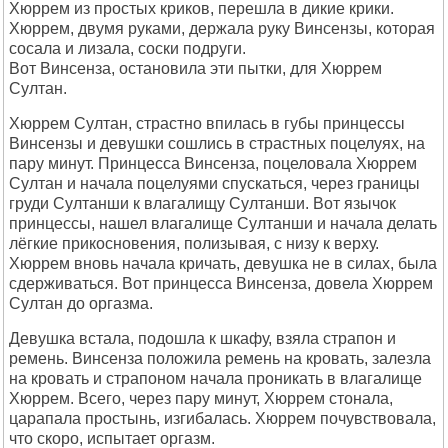
Хюррем из простых криков, перешла в дикие крики.
Хюррем, двумя руками, держала руку Винсензы, которая
сосала и лизала, соски подруги.
Вот Винсенза, остановила эти пытки, для Хюррем
Султан.
Хюррем Султан, страстно впилась в губы принцессы
Винсензы и девушки сошлись в страстных поцелуях, на
пару минут. Принцесса Винсенза, поцеловала Хюррем
Султан и начала поцелуями спускаться, через границы
груди Султанши к влагалищу Султанши. Вот язычок
принцессы, нашел влагалище Султанши и начала делать
лёгкие прикосновения, полизывая, с низу к верху.
Хюррем вновь начала кричать, девушка не в силах, была
сдерживаться. Вот принцесса Винсенза, довела Хюррем
Султан до оргазма.
Девушка встала, подошла к шкафу, взяла страпон и
ремень. Винсенза положила ремень на кровать, залезла
на кровать и страпоном начала проникать в влагалище
Хюррем. Всего, через пару минут, Хюррем стонала,
царапала простынь, изгибалась. Хюррем почувствовала,
что скоро, испытает оргазм.