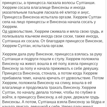
принцессы, а принцесса ласкала волосы Султанши.
Хюррем сосала влагалище Винсензы и иногда
указательным пальцем ласкала её клитор и анус.
Принцесса Винсенза испытала оргазм. Хюррем Султан
села на лицо принцессы и Винсенза начала сосать у
Хюррем.
Од удовольствие, Хюррем сжимала и мяла свою грудь, и
полизывала язычком иногда свои соски, также иногда,
Султанша их сосала. От благодаря принцессе Винсензе,
Хюррем Султан, испытала оргазм.
Хюррем дала руку Винсензе, принцесса взялась за руку
Султанши и подруги пошли к стулу. Хюррем положила
Винсензу на живот, вошла в её попу, взяла принцессу
Винсензу за попу и начала прижимать к себе девушку.
Принцесса Винсенза, стонала, а потом когда Хюррем
прибавила темп, начала кричать от удовольствие. Потом
Хюррем, положила Винсензу на спину, вошла в её
влагалище и продолжала трахать Винсензу. Хюррем
Султан, по началу, делала толчки, чтобы по глубже в
войти, в принцессу Винсензу, а её руки, держали грудь
Винсензы. А потом, Султанша взяла Винсензу за бёдра и
начала двигать девушкой к себе. Через пару минут,