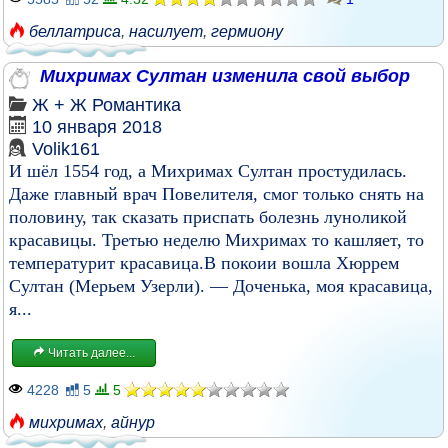
беллатриса
,
насилует
,
гермиону
Михримах Султан изменила свой выбор
Ж + Ж
Романтика
10 января 2018
Volik161
И шёл 1554 год, а Михримах Султан простудилась.
Даже главный врач Повелителя, смог только снять на
половину, так сказать приспать болезнь луноликой
красавицы. Третью неделю Михримах то кашляет, то
температурит красавица.В покоии вошла Хюррем
Султан (Мерьем Узерли). — Доченька, моя красавица,
я...
Читать далее...
4228
5
5
михримах
,
айнур