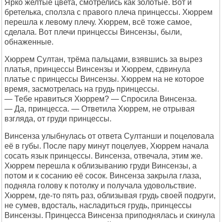
Ярко желтые цвета, смотрелись как золотые. Вот и
бретелька, сползла с правого плеча принцессы. Хюррем
перешла к левому плечу. Хюррем, всё тоже самое,
сделала. Вот плечи принцессы Винсензы, были,
обнаженные.
Хюррем Султан, трёма пальцами, взявшись за вырез
платья, принцессы Винсензы и Хюррем, сдвинула
платье с принцессы Винсензы. Хюррем на не которое
время, засмотрелась на грудь принцессы.
— Тебе нравиться Хюррем? — Спросила Винсенза.
— Да, принцесса. — Ответила Хюррем, не отрывая
взгляда, от груди принцессы.
Винсенза улыбнулась от ответа Султанши и поцеловала
её в губы. После пару минут поцелуев, Хюррем начала
сосать язык принцессы. Винсенза, отвечала, этим же.
Хюррем перешла к облизыванию груди Винсензы, а
потом и к сосанию её сосок. Винсенза закрыла глаза,
подняла голову к потолку и получала удовольствие.
Хюррем, где-то пять раз, облизывая грудь своей подруги,
не сумев, вдосталь, насладиться грудь, принцессы
Винсензы. Принцесса Винсенза приподнялась и скинула