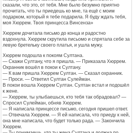
сказали, что это, от тебя. Мне было безумно приятно
прочитать, что ты приедешь ко мне, та ещё с моим
подарком, который я тебе подарила. Я буду ждать тебя,
моя Хюррем. Твоя принцесса Винсенза»
Хюррем дочитала письмо до конца и радостно
вздохнула. Хюррем скрутила письомо и спрятала себе за
левую бретельку своего платья, и ушла мужу.
Хюррем подошла к покоям Султана.
— Скажи Султану, что я пришла. — Приказала Хюррем.
Охранник вошёл в покои к Султану.
— К вам пришла Хюррем Султан. — Сказал охранник.
— Проси. — Ответил Султан Сулейман.
В покои вошла Хюррем Султан. Султан встал и подошёл
к жене.
— Хюррем, ты улыбаешься, кто тебя так обрадовал? —
Спросил Сулейман, обняв Хюррем.
— Я написала принцессе письмо, сегодня пришел ответ.
— Отвечала Хюррем. — Я ей написала, что приеду к ней,
она мне написала, что будет только рада. — Закончила
Хюррем.
— Ты понимаешь, что ты жена Султана и должна по