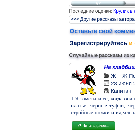
57
Последние оценки:
Крулик в 
<<< Другие рассказы автора
Оставьте свой комме
Зарегистрируйтесь
и 
Случайные рассказы из к
На кладби
Ж + Ж
П
23 июня 
Капитан
1 Я заметила её, когда он
платье, чёрные туфли, чё
стройные ножки и идеальна
Читать далее...