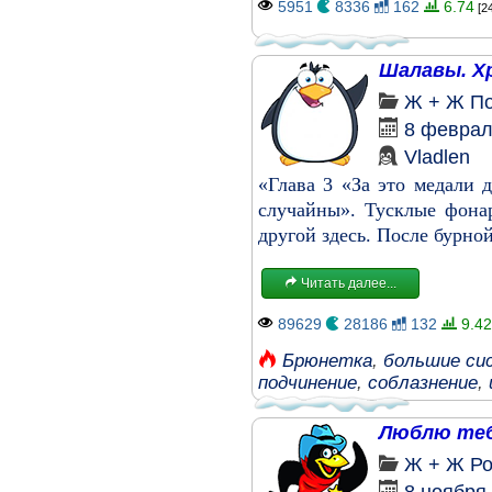
5951
8336
162
6.74
[2
Шалавы. Хр
Ж + Ж
П
8 феврал
Vladlen
«Глава 3 «За это медали
случайны». Тусклые фонар
другой здесь. После бурной
Читать далее...
89629
28186
132
9.42
Брюнетка
,
большие си
подчинение
,
соблазнение
,
Люблю теб
Ж + Ж
Ро