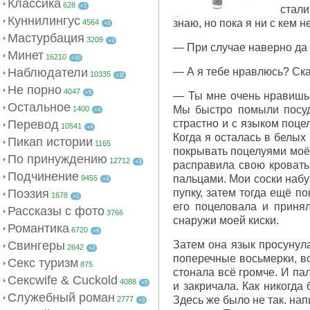
Классика
628
+1
стали
Куннилингус
знаю, но пока я ни с кем н
4564
+3
Мастурбация
3209
+3
— При случае наверно да
Минет
16210
+10
Наблюдатели
— А я тебе нравлюсь? Ска
10335
+11
Не порно
4047
+5
— Ты мне очень нравишьс
Остальное
Мы быстро помыли посуду
1400
+4
Перевод
страстно и с языком поце
10541
+4
Когда я осталась в белых
Пикап истории
1165
покрывать поцелуями моё 
По принуждению
12712
+3
расправила свою кровать
Подчинение
пальцами. Мои соски набу
9455
+3
Поэзия
пупку, затем тогда ещё 
1678
+1
его поцеловала и приня
Рассказы с фото
3766
снаружи моей киски.
Романтика
6720
+6
Свингеры
Затем она язык просунула
2642
+2
поперечные восьмерки, во
Секс туризм
875
стонала всё громче. И па
Сексwife & Cuckold
4088
+5
и закричала. Как никогда
Служебный роман
Здесь же было не так. нап
2777
+3