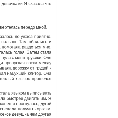
у девочками Я сказала что
вертелась передо мной.
залось до ужаса приятно.
спальню. Там обнялись и
 помогала раздеться мне.
талась голая. Затем стала
янула с меня трусики. Оля
ди пропуская соски между
ывала дорожку от грудей к
вал набухший клитор. Она
 теплый язычок прошелся
 стала языком выписывать
ла быстрее двигать им. Я
конец я прогнулась, дугой
успевала получить оргазм.
 сексе девушка чем другая