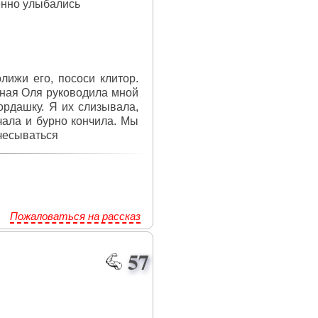
женно улыбались
лижи его, пососи клитор.
ытная Оля руководила мной
ордашку. Я их слизывала,
чала и бурно кончила. Мы
чесываться
Пожаловаться на рассказ
57