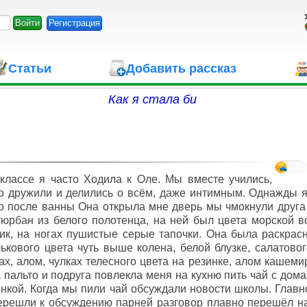
Регистрация
Статьи
Добавить рассказ
Как я стала би
классе я часто Ходила к Оле. Мы вместе учились,
о дружили и делились о всём, даже интимным. Однажды 
о после ванны Она открыла мне дверь мы чмокнули друга 
юрбан из белого полотенца, на ней был цвета морской 
ик, на ногах пушистые серые тапочки. Она была раскра
ькового цвета чуть выше колена, белой блузке, салатовог
ах, алом, чулках телесного цвета на резинке, алом кашеми
 пальто и подруга повлекла меня на кухню пить чай с до
нкой. Когда мы пили чай обсуждали новости школы. Главно
решли к обсуждению парней разговор плавно перешёл на