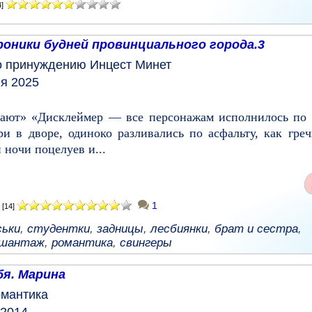
4]
оники будней провинциального города.3
о принуждению
Инцест
Минет
я 2025
 дают» «Дисклеймер — все персонажам исполнилось по 
и в дворе, одиноко разливались по асфальту, как гре
 ночи поцелуев и...
1
[14]
ськи
,
студентки
,
задницы
,
лесбиянки
,
брат и сестра
,
шантаж
,
романтика
,
свингеры
я. Марина
мантика