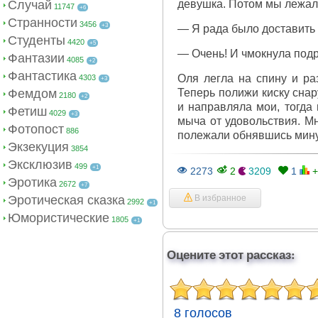
Случай
девушка. Потом мы лежали
11747
+6
Странности
3456
+3
— Я рада было доставить 
Студенты
4420
+5
— Очень! И чмокнула подр
Фантазии
4085
+2
Фантастика
Оля легла на спину и раз
4303
+3
Фемдом
Теперь полижи киску снар
2180
+2
и направляла мои, тогда
Фетиш
4029
+3
мыча от удовольствия. Мн
Фотопост
886
полежали обнявшись мину
Экзекуция
3854
Эксклюзив
499
+1
2273
2
3209
1
+
Эротика
2672
+7
Эротическая сказка
В избранное
2992
+1
Юмористические
1805
+1
Оцените этот рассказ:
8 голосов