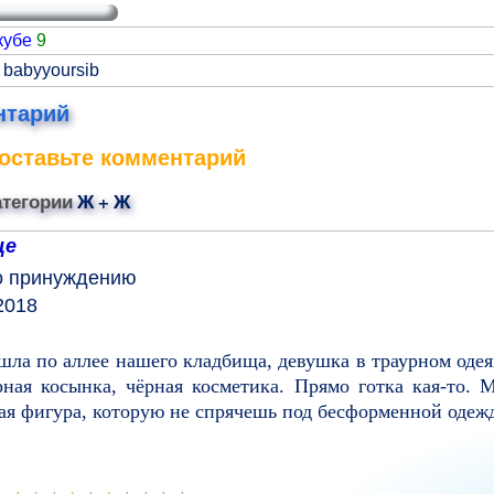
кубе
9
 babyyoursib
нтарий
оставьте комментарий
атегории
Ж + Ж
ще
о принуждению
2018
а шла по аллее нашего кладбища, девушка в траурном од
рная косынка, чёрная косметика. Прямо готка кая-то.
я фигура, которую не спрячешь под бесформенной одежд