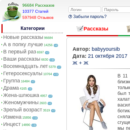
96684 Рассказов
10377 Cтатей
Забыли пароль?
597948 Отзывов
Категории
Рассказы
Новые рассказы
96684
А в попку лучше
14256
+4
Автор:
babyyoursib
В первый раз
6597
+2
Дата:
21 октября 2017
Ваши рассказы
6630
+10
Ж + Ж
Восемнадцать лет
5379
+7
Гетеросексуалы
10764
+13
В 11 
Группа
близк
16484
+7
Драма
тольк
4165
+8
был т
Жена-шлюшка
4957
+7
халат
Женомужчины
2603
+1
васил
Зрелый возраст
ботик
3519
+7
Измена
сняла
15856
+13
сгуще
Инцест
14890
+11
мы пе