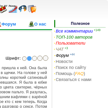
Полезное
Форум
О нас
+149
Все комментарии
ТОП-100 авторов
Пользователи
+3
ЧАТ
+44
Форум
Шрифт:
Новости
Поиск по сайту
я пришла к ней. Она была
в щечки. На голове у ней
Помощь (
FAQ
)
волны короткий сатиновый
Связаться с нами
сневшаяся. Я была в юбке
о цвета свитерке, чёрных
ровом пальто. Я разулась,
машним вафлями с варёной
е кто с кем теперь. Когда
 разговор о сексе. Потом