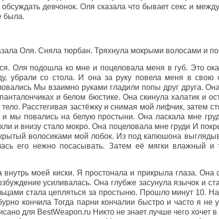
 обсуждать девчонок. Оля сказала что бывает секс и межд
е была.
зала Оля. Сняла тюрбан. Тряхнула мокрыми волосами и по
я. Оля подошла ко мне и поцеловала меня в губ. Это ока
, убрали со стола. И она за руку повела меня в свою 
ловались Мы взаимно руками гладили попы друг друга. Она
 панталончиках и белом бюстике. Она скинула халатик и ос
тело. Расстегивая застёжку и снимая мой лифчик, затем ст
 и мы повались на белую простыни. Она ласкала мне гру
хли и внизу стало мокро. Она поцеловала мне груди И покр
покрытый волосиками мой лобок. Из под капюшона выгляды
лась его нежно посасывать. Затем её мягки влажный и
 внутрь моей киски. Я простонала и прикрыла глаза. Она
збуждение усиливалась. Она глубже засунула язычок и ста
льцами стала цепляться за простыню. Прошло минут 10. На
 бурно кончила Тогда парни кончалии быстро и часто я не 
исано для BestWeapon.ru Никто не знает лучше чего хочет в