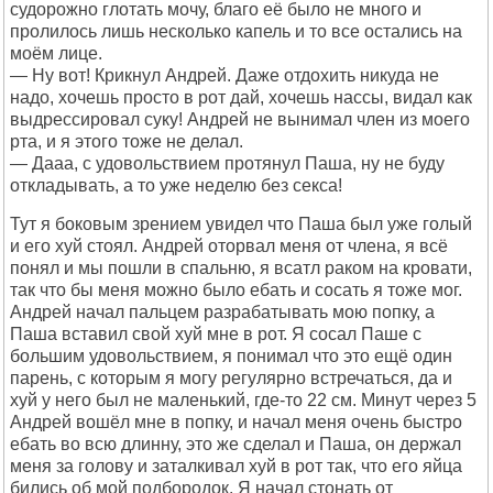
судорожно глотать мочу, благо её было не много и
пролилось лишь несколько капель и то все остались на
моём лице.
— Ну вот! Крикнул Андрей. Даже отдохить никуда не
надо, хочешь просто в рот дай, хочешь нассы, видал как
выдрессировал суку! Андрей не вынимал член из моего
рта, и я этого тоже не делал.
— Дааа, с удовольствием протянул Паша, ну не буду
откладывать, а то уже неделю без секса!
Тут я боковым зрением увидел что Паша был уже голый
и его хуй стоял. Андрей оторвал меня от члена, я всё
понял и мы пошли в спальню, я всатл раком на кровати,
так что бы меня можно было ебать и сосать я тоже мог.
Андрей начал пальцем разрабатывать мою попку, а
Паша вставил свой хуй мне в рот. Я сосал Паше с
большим удовольствием, я понимал что это ещё один
парень, с которым я могу регулярно встречаться, да и
хуй у него был не маленький, где-то 22 см. Минут через 5
Андрей вошёл мне в попку, и начал меня очень быстро
ебать во всю длинну, это же сделал и Паша, он держал
меня за голову и заталкивал хуй в рот так, что его яйца
бились об мой подбородок. Я начал стонать от