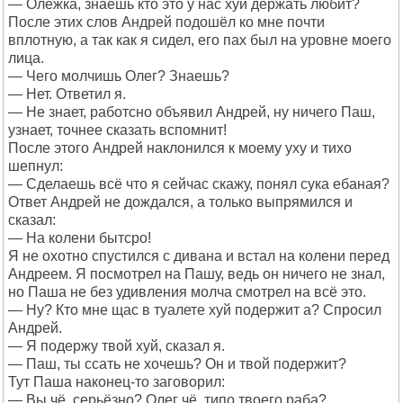
— Олежка, знаешь кто это у нас хуи держать любит?
После этих слов Андрей подошёл ко мне почти
вплотную, а так как я сидел, его пах был на уровне моего
лица.
— Чего молчишь Олег? Знаешь?
— Нет. Ответил я.
— Не знает, работсно объявил Андрей, ну ничего Паш,
узнает, точнее сказать вспомнит!
После этого Андрей наклонился к моему уху и тихо
шепнул:
— Сделаешь всё что я сейчас скажу, понял сука ебаная?
Ответ Андрей не дождался, а только выпрямился и
сказал:
— На колени бытсро!
Я не охотно спустился с дивана и встал на колени перед
Андреем. Я посмотрел на Пашу, ведь он ничего не знал,
но Паша не без удивления молча смотрел на всё это.
— Ну? Кто мне щас в туалете хуй подержит а? Спросил
Андрей.
— Я подержу твой хуй, сказал я.
— Паш, ты ссать не хочешь? Он и твой подержит?
Тут Паша наконец-то заговорил:
— Вы чё, серьёзно? Олег чё, типо твоего раба?