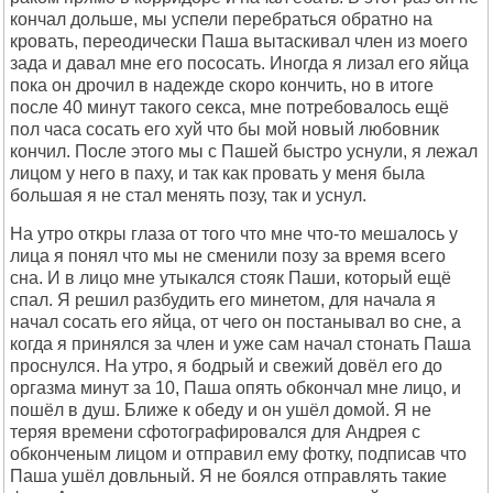
кончал дольше, мы успели перебраться обратно на
кровать, переодически Паша вытаскивал член из моего
зада и давал мне его пососать. Иногда я лизал его яйца
пока он дрочил в надежде скоро кончить, но в итоге
после 40 минут такого секса, мне потребовалось ещё
пол часа сосать его хуй что бы мой новый любовник
кончил. После этого мы с Пашей быстро уснули, я лежал
лицом у него в паху, и так как провать у меня была
большая я не стал менять позу, так и уснул.
На утро откры глаза от того что мне что-то мешалось у
лица я понял что мы не сменили позу за время всего
сна. И в лицо мне утыкался стояк Паши, который ещё
спал. Я решил разбудить его минетом, для начала я
начал сосать его яйца, от чего он постанывал во сне, а
когда я принялся за член и уже сам начал стонать Паша
проснулся. На утро, я бодрый и свежий довёл его до
оргазма минут за 10, Паша опять обкончал мне лицо, и
пошёл в душ. Ближе к обеду и он ушёл домой. Я не
теряя времени сфотографировался для Андрея с
обконченым лицом и отправил ему фотку, подписав что
Паша ушёл довльный. Я не боялся отправлять такие