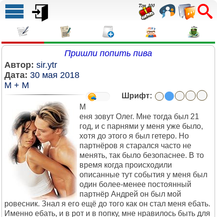
Пришли попить пива
Автор:
sir.ytr
Дата:
30 мая 2018
М + М
Шрифт:
М
еня зовут Олег. Мне тогда был 21
год, и с парнями у меня уже было,
хотя до этого я был гетеро. Но
партнёров я старался часто не
менять, так было безопаснее. В то
время когда происходили
описанные тут события у меня был
один более-менее постоянный
партнёр Андрей он был мой
ровесник. Знал я его ещё до того как он стал меня ебать.
Именно ебать, и в рот и в попку, мне нравилось быть для