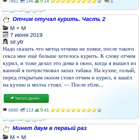
7861
146
9.14
1
Отчим отучал курить. Часть 2
М + М
7 июня 2019
sir.ytr
Надо сказать что метод отчима не помог, после такого
секса мне ещё больше хотелось курить. К слову отчим
курил, и тоже делал это дома в окно, когда я вышел из
ванной я почувствовал запах табака. На кухне, голый,
перед открытым окном стоял отчим и курил, я зашёл
на кухню и молча стоял. — После ебли...
Читать далее...
6680
113
9.41
Минет двум в первый раз
М + М