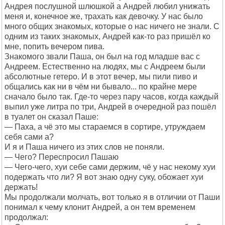
Андрея послушной шлюшкой а Андрей любил унижать
меня и, конечное же, трахать как девочку. У нас было
много общих знакомых, которые о нас ничего не знали. С
одним из таких знакомых, Андрей как-то раз пришёл ко
мне, попить вечером пива.
Знакомого звали Паша, он был на год младше вас с
Андреем. Естественно на людях, мы с Андреем были
абсолютные гетеро. И в этот вечер, мы пили пиво и
общались как ни в чём ни бывало... по крайне мере
сначало было так. Где-то через пару часов, когда каждый
выпил уже литра по три, Андрей в очередной раз пошёл
в туалет он сказал Паше:
— Паха, а чё это мы стараемся в сортире, утруждаем
себя сами а?
И я и Паша ничего из этих слов не поняли.
— Чего? Переспросил Пашаю
— Чего-чего, хуи себе сами держим, чё у нас некому хуи
подержать что ли? Я вот знаю одну суку, обожает хуи
держать!
Мы продолжали молчать, вот только я в отличии от Паши
понимал к чему клонит Андрей, а он тем временем
продолжал: