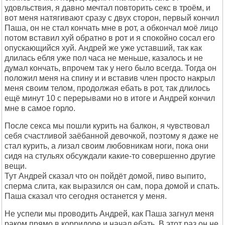
удовльствия, я давно мечтал повторить секс в троём, и
вот меня натягивают сразу с двух сторон, первый кончил
Паша, он не стал кончать мне в рот, а обкончал моё лицо
потом вставил хуй обратно в рот и я спокойно сосал его
опускающийся хуй. Андрей же уже уставший, так как
длилась ебля уже пол часа не меньше, казалось и не
думал кончать, впрочем так у него было всегда. Тогда он
положил меня на спину и и вставив член просто накрыл
меня своим телом, продолжая ебать в рот, так длилось
ещё минут 10 с перерывами но в итоге и Андрей кончил
мне в самое горло.
После секса мы пошли курить на балкон, я чувствовал
себя счастливой заёбанной девочкой, поэтому я даже не
стал курить, а лизал своим любовникам ноги, пока они
сидя на стульях обсуждали какие-то совершенно другие
вещи.
Тут Андрей сказал что он пойдёт домой, пиво выпито,
сперма слита, как выразился он сам, пора домой и спать.
Паша сказал что сегодня останется у меня.
Не успели мы проводить Андрей, как Паша загнул меня
раком прямо в корридоре и начал ебать. В этот раз он не