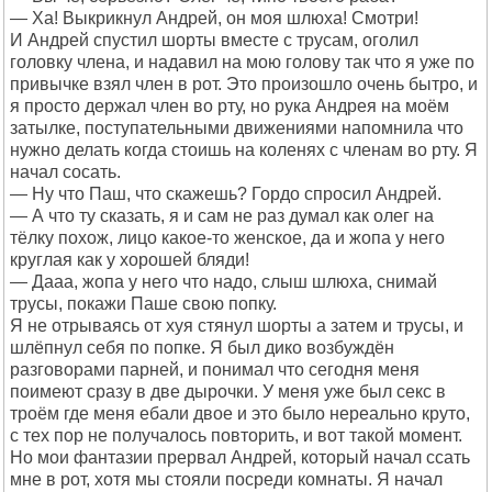
— Ха! Выкрикнул Андрей, он моя шлюха! Смотри!
И Андрей спустил шорты вместе с трусам, оголил
головку члена, и надавил на мою голову так что я уже по
привычке взял член в рот. Это произошло очень бытро, и
я просто держал член во рту, но рука Андрея на моём
затылке, поступательными движениями напомнила что
нужно делать когда стоишь на коленях с членам во рту. Я
начал сосать.
— Ну что Паш, что скажешь? Гордо спросил Андрей.
— А что ту сказать, я и сам не раз думал как олег на
тёлку похож, лицо какое-то женское, да и жопа у него
круглая как у хорошей бляди!
— Дааа, жопа у него что надо, слыш шлюха, снимай
трусы, покажи Паше свою попку.
Я не отрываясь от хуя стянул шорты а затем и трусы, и
шлёпнул себя по попке. Я был дико возбуждён
разговорами парней, и понимал что сегодня меня
поимеют сразу в две дырочки. У меня уже был секс в
троём где меня ебали двое и это было нереально круто,
с тех пор не получалось повторить, и вот такой момент.
Но мои фантазии прервал Андрей, который начал ссать
мне в рот, хотя мы стояли посреди комнаты. Я начал