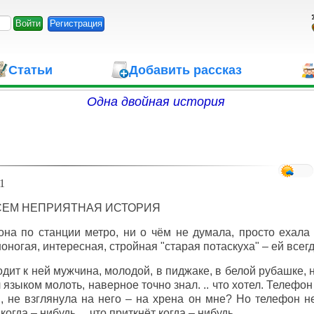
Регистрация
Статьи
Добавить рассказ
Одна двойная история
1
СЕМ НЕПРИЯТНАЯ ИСТОРИЯ
на по станции метро, ни о чём не думала, просто ехала п
оногая, интересная, стройная "старая потаскуха" – ей всегд
дит к ней мужчина, молодой, в пиджаке, в белой рубашке,
 языком молоть, наверное точно знал. .. что хотел. Телефо
, не взглянула на него – на хрена он мне? Но телефон не
когда – нибудь..., что приткнёт когда – нибудь...