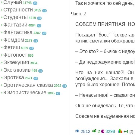
Случай
Так и хочется по сей день,
11743
+5
Странности
3455
+3
Часть 2
Студенты
4419
+6
Фантазии
СОВСЕМ ПРИЯТНАЯ, НО
4084
+1
Фантастика
4302
+3
Посадил "босс" "секретар
Фемдом
котик, сметанки обожравш
2179
+1
Фетиш
4029
+4
– Это кто? – бычок с недо
Фотопост
886
Экзекуция
– Да недоразумение одно! 
3854
Эксклюзив
499
+2
Что на них нашло?! Он 
Эротика
возбуждения... Заехали в 
2671
+7
Эротическая сказка
утро было хорошее! Потом
2992
+1
Юмористические
1805
+1
– Ненасытная! – сказал он
Она не обиделась. То, что 
Совсем не выдуманная ист
2512
2
3298
+4
[2]