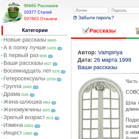
96665 Рассказов
10377 Cтатей
Забыли пароль?
597863 Отзывов
Категории
Рассказы
Новые рассказы
96665
А в попку лучше
14255
+5
Автор:
Vampiriya
В первый раз
6596
+3
Дата:
26 марта 1999
Ваши рассказы
6627
+9
Ваши рассказы
Восемнадцать лет
5378
+6
Гетеросексуалы
10759
+8
Часть 
Группа
16483
+11
СОВ
Драма
4165
+9
Жена-шлюшка
Шла о
4954
+6
Женомужчины
длинн
2603
+1
Зрелый возраст
3515
+5
Подхо
Измена
начал
15852
+13
Инцест
о нём
14883
+5
будет 