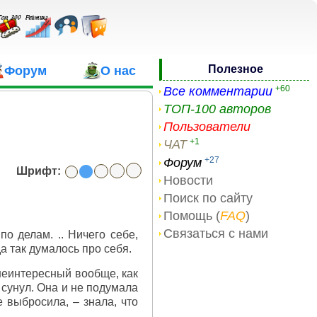
Полезное
Форум
О нас
+60
Все комментарии
ТОП-100 авторов
Пользователи
+1
ЧАТ
+27
Форум
Шрифт:
Новости
Поиск по сайту
Помощь (
FAQ
)
Связаться с нами
о делам. .. Ничего себе,
а так думалось про себя.
 неинтересный вообще, как
н сунул. Она и не подумала
 выбросила, – знала, что