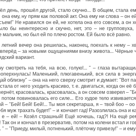
л день, прошёл другой, стало скучно... В общем, стала ему
, она ему, ну прям как половой акт. Она ему ни слова – он 
съем!" Не нравился он ей, не хотела она его совсем, а он хо
ыло бы неинтересно и скучно, нет, это – не групповуха,
не мальчик, но был ей по плечо ростом. Ей было всё равно.
летний вечер она решилась, наконец, поехать к нему – хв
вперёд – за новыми ощущениями внизу живота... Чёрные чу
лядский вариант.
у смотреть на тебя, на всю, голую!... " – глаза вытаращи
поперхнулась! Маленький, плюгавенький, вся сила в энерг
ай облизну" – она на него сверху смотрит и думает: "Вот п
а стала от него уходить красиво, т. е. двигаться, когда он её 
вернёт, красовалась, красовалась, а он совсем озверел – "Бе
потом повиновалась его силе... Его худое тело извивается,
– "Бей! Бей! Бей!... Ты моя секретарша, я – твой боо – оо –
бя муж трахать будет!" – и кончает гад! Разозлилась она и к
– е – ей! – Козёл страшный! Ещё хочешь, гад?! На ещё р
 Так он и кончал в презерватив, потом на колени встал и го
" – "Приеду, милый, потненький, плёточку привезу!" – и ему 