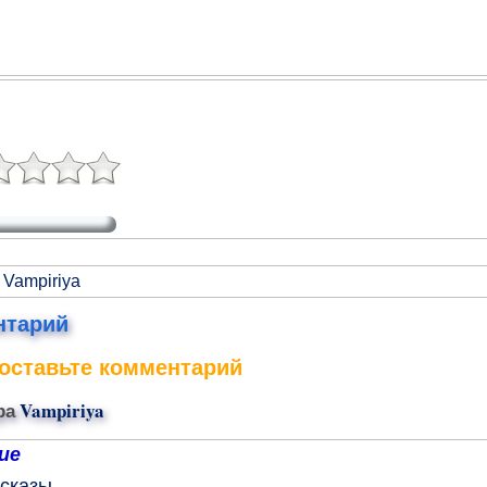
 Vampiriya
нтарий
оставьте комментарий
ра
Vampiriya
ие
сказы