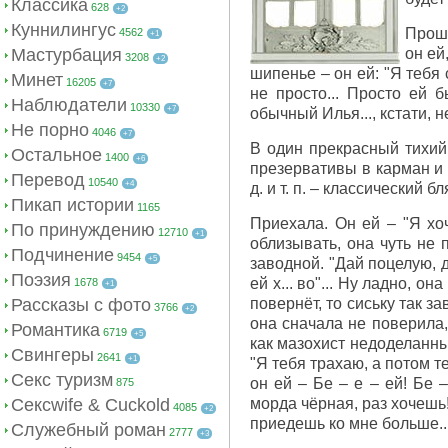
Классика
628
+2
Куннилингус
Прошё
4562
+1
Мастурбация
он ей
3208
+2
шипенье – он ей: "Я тебя 
Минет
16205
+7
не просто... Просто ей б
Наблюдатели
10330
+7
обычный Илья..., кстати, 
Не порно
4046
+7
В один прекрасный тихий 
Остальное
1400
+6
презервативы в карман и 
Перевод
10540
+4
д. и т. п. – классический б
Пикап истории
1165
Приехала. Он ей – "Я хоч
По принуждению
12710
+1
облизывать, она чуть не 
Подчинение
9454
+5
заводной. "Дай поцелую, д
Поэзия
ей х... во"... Ну ладно, он
1678
+1
Рассказы с фото
повернёт, то сиську так за
3766
+2
она сначала не поверила, 
Романтика
6719
+5
как мазохист недоделанный 
Свингеры
2641
+1
"Я тебя трахаю, а потом те
Секс туризм
он ей – Бе – е – ей! Бе 
875
Сексwife & Cuckold
морда чёрная, раз хочешь!
4085
+2
приедешь ко мне больше... 
Служебный роман
2777
+3