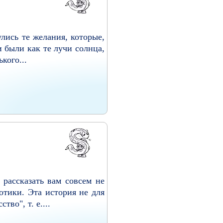
лись те желания, которые,
и были как те лучи солнца,
кого...
рассказать вам совсем не
отики. Эта история не для
во", т. е....