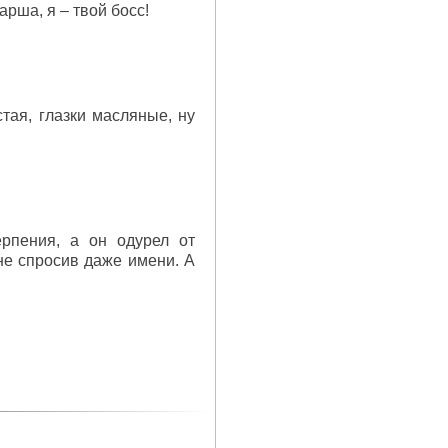
тарша, я – твой босс!
стая, глазки масляные, ну
ерпения, а он одурел от
 не спросив даже имени. А