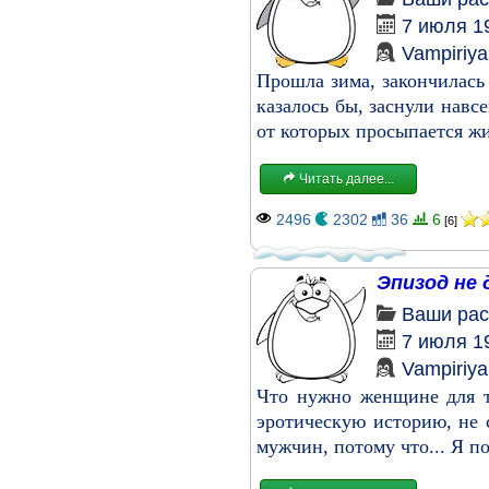
7 июля 1
Vampiriya
Прошла зима, закончилась
казалось бы, заснули навс
от которых просыпается жиз
Читать далее...
2496
2302
36
6
[6]
Эпизод не
Ваши рас
7 июля 1
Vampiriya
Что нужно женщине для т
эротическую историю, не с
мужчин, потому что... Я пош