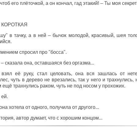
 чтоб его плёточкой, а он кончал, гад этакий! – Ты моя секре
 КОРОТКАЯ
шу" в тачку, а в ней – бычок молодой, красивый, шея тол
ийся.
умением спросил про "босса".
– сказала она, оставшаяся без оргазма...
взял её руку, стал целовать, она вся зашлась от нет
лес, чуть в дерево не врезались, так у него и трахнулись,
 ещё трахнулись раком, чуть не под носом у прохожих.
 ей.
она хотела от одного, получила от другого...
ория, автор думает, что с хорошим концом...