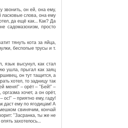
 звонить, он ей, она ему,
ей ласковые слова, она ему
тел, да ещё как... Как? Да
 не садомазохизм, просто
атит тянуть кота за яйца,
лки, беспопые трусы и т.
л, язык высунул, как стал
ию ушла, прыгал как заяц
аршивец, он тут тащится, а
брать хотел, то задницу так
й меня!" – орёт – "Бей!" –
 оргазма хочет, а он орёт,
 ос!" – приятно ему, гаду!
ак даст ему по ягодицам! А
емешком свинячим, кончай
ворит: "Засранка, ты же не
опять захотелось...