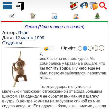
Ленка (Что такое не везет)
Автор:
Rcan
Дата:
12 марта 1999
Студенты
Шрифт:
Д
ело было на первом курсе. Мы
собирались у братана в общаге, что
бы попить водки. Я у него еще не
был, поэтому заблудился, перепутав
этажи.
Толкнув дверь, я очутился в
маленькой прихожей, отгороженной от входа большим
шкафом. На одежду я не обратил внимания и шагнул
внутрь. В центре комнаты на табуретке спиной ко мне
сидела девушка. Ее подруга – блондинка, видимо делала