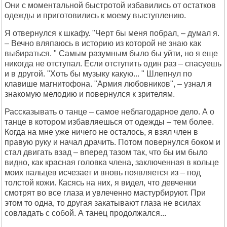
Они с моментальной быстротой избавились от остатков
одежды и приготовились к моему выступлению.
Я отвернулся к шкафу. "Черт бы меня побрал, – думал я.
– Вечно вляпаюсь в историю из которой не знаю как
выбираться. " Самым разумным было бы уйти, но я еще
никогда не отступал. Если отступить один раз – спасуешь
и в другой. "Хоть бы музыку какую... " Шлепнул по
клавише магнитофона. "Армия любовников", – узнал я
знакомую мелодию и повернулся к зрителям.
Рассказывать о танце – самое неблагодарное дело. А о
танце в котором избавляешься от одежды – тем более.
Когда на мне уже ничего не осталось, я взял член в
правую руку и начал драчить. Потом повернулся боком и
стал двигать взад – вперед тазом так, что бы им было
видно, как красная головка члена, заключенная в кольце
моих пальцев исчезает и вновь появляется из – под
толстой кожи. Касясь на них, я видел, что девченки
смотрят во все глаза и увлеченно мастурбируют. При
этом то одна, то другая закатывают глаза не всилах
совладать с собой. А танец продолжался...