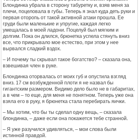
Блондинка убрала в сторону табуретку и, взяв меня за
плечи, поцеловала в губы. Теперь я знал куда деть руки и
первая оторопь от такой активной атаки прошла. Ее
груди были маленькие и упругие, каждая легко
умещалась в моей ладони. Поцелуй был мягким и
долгим. Пока он длился, брюнетка успела стянуть вниз
все, что прикрывало мое естество, при этом у нее
вырвался сладкий вздох.
– И почему ты скрывал такое богатство? – сказала она,
взвешивая член в руке.
Блондинка оторвалась от моих губ и опустила взгляд
вниз. 17 см возбужденной плоти я не назвал бы
гигантским размером. Видимо дело было не в габаритах,
а в чем – то еще, для меня не понятном. Теперь уже она
взяла его в руку, я брюнетка стала перебирать яички.
– Мы хотим, что бы ты сделал одну вещь, – сказала
блондинка, – даже если она покажется тебе странной.
– Я уже разучился удивляться, – мои слова были
истинной правдой.