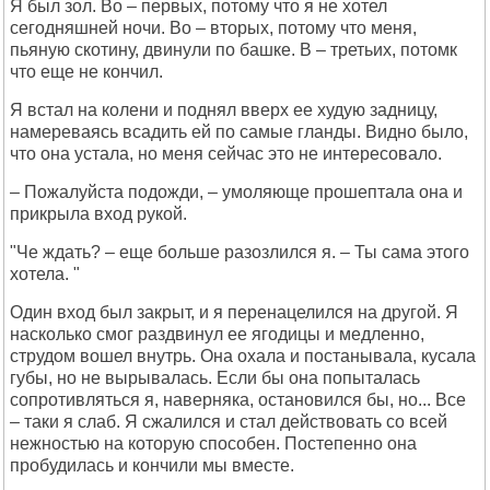
Я был зол. Во – первых, потому что я не хотел
сегодняшней ночи. Во – вторых, потому что меня,
пьяную скотину, двинули по башке. В – третьих, потомк
что еще не кончил.
Я встал на колени и поднял вверх ее худую задницу,
намереваясь всадить ей по самые гланды. Видно было,
что она устала, но меня сейчас это не интересовало.
– Пожалуйста подожди, – умоляюще прошептала она и
прикрыла вход рукой.
"Че ждать? – еще больше разозлился я. – Ты сама этого
хотела. "
Один вход был закрыт, и я перенацелился на другой. Я
насколько смог раздвинул ее ягодицы и медленно,
струдом вошел внутрь. Она охала и постанывала, кусала
губы, но не вырывалась. Если бы она попыталась
сопротивляться я, наверняка, остановился бы, но... Все
– таки я слаб. Я сжалился и стал действовать со всей
нежностью на которую способен. Постепенно она
пробудилась и кончили мы вместе.