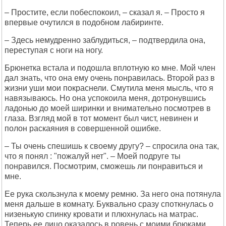
– Простите, если побеспокоил, – сказал я. – Просто я
впервые очутился в подобном лабиринте.
– Здесь немудренно заблудиться, – подтвердила она,
переступая с ноги на ногу.
Брюнетка встала и подошла вплотную ко мне. Мой член
дал знать, что она ему очень понравилась. Второй раз в
жизни уши мои покраснели. Смутила меня мысль, что я
навязываюсь. Но она успокоила меня, дотронувшись
ладонью до моей ширинки и внимательно посмотрев в
глаза. Взгляд мой в тот момент был чист, невинен и
полон раскаяния в совершенной ошибке.
– Ты очень спешишь к своему другу? – спросила она так,
что я понял : "пожалуй нет". – Моей подруге ты
понравился. Посмотрим, сможешь ли понравиться и
мне.
Ее рука скользнула к моему ремню. За него она потянула
меня дальше в комнату. Буквально сразу споткнулась о
низенькую спинку кровати и плюхнулась на матрас.
Теперь ее лицо оказалось в ровень с моими брюками.