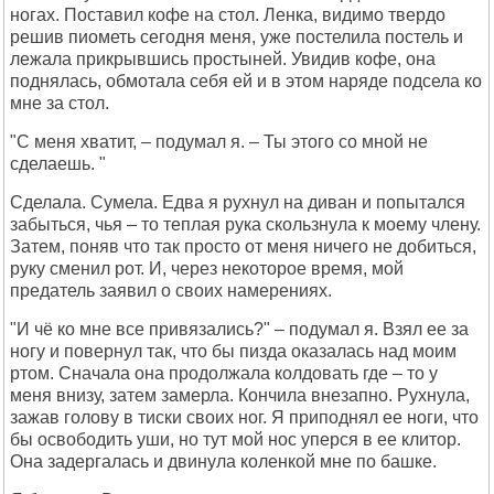
ногах. Поставил кофе на стол. Ленка, видимо твердо
решив пиометь сегодня меня, уже постелила постель и
лежала прикрывшись простыней. Увидив кофе, она
поднялась, обмотала себя ей и в этом наряде подсела ко
мне за стол.
"С меня хватит, – подумал я. – Ты этого со мной не
сделаешь. "
Сделала. Сумела. Едва я рухнул на диван и попытался
забыться, чья – то теплая рука скользнула к моему члену.
Затем, поняв что так просто от меня ничего не добиться,
руку сменил рот. И, через некоторое время, мой
предатель заявил о своих намерениях.
"И чё ко мне все привязались?" – подумал я. Взял ее за
ногу и повернул так, что бы пизда оказалась над моим
ртом. Сначала она продолжала колдовать где – то у
меня внизу, затем замерла. Кончила внезапно. Рухнула,
зажав голову в тиски своих ног. Я приподнял ее ноги, что
бы освободить уши, но тут мой нос уперся в ее клитор.
Она задергалась и двинула коленкой мне по башке.