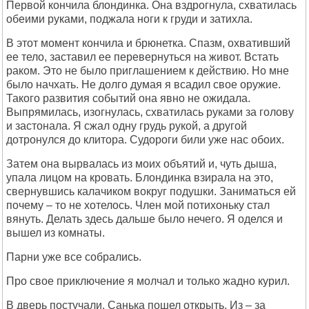
Первой кончила блондинка. Она вздрогнула, схватилась
обеими руками, поджала ноги к груди и затихла.
В этот момент кончила и брюнетка. Спазм, охвативший
ее тело, заставил ее перевернуться на живот. Встать
раком. Это не было приглашением к действию. Но мне
было начхать. Не долго думая я всадил свое оружие.
Такого развития событий она явно не ожидала.
Выпрямилась, изогнулась, схватилась руками за голову
и застонала. Я сжал одну грудь рукой, а другой
дотронулся до клитора. Судороги били уже нас обоих.
Затем она вырвалась из моих объятий и, чуть дыша,
упала лицом на кровать. Блондинка взирала на это,
свернувшись калачиком вокруг подушки. Заниматься ей
почему – то не хотелось. Член мой потихоньку стал
вянуть. Делать здесь дальше было нечего. Я оделся и
вышел из комнаты.
Парни уже все собрались.
Про свое приключение я молчал и только жадно курил.
В дверь постучали. Санька пошел открыть. Из – за