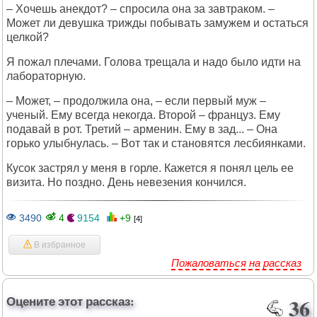
– Хочешь анекдот? – спросила она за завтраком. –
Может ли девушка трижды побывать замужем и остаться
целкой?
Я пожал плечами. Голова трещала и надо было идти на
лабораторную.
– Может, – продолжила она, – если первый муж –
ученый. Ему всегда некогда. Второй – француз. Ему
подавай в рот. Третий – арменин. Ему в зад... – Она
горько улыбнулась. – Вот так и становятся лесбиянками.
Кусок застрял у меня в горле. Кажется я понял цель ее
визита. Но поздно. День невезения кончился.
3490
4
9154
+9
[4]
В избранное
Пожаловаться на рассказ
Оцените этот рассказ:
36