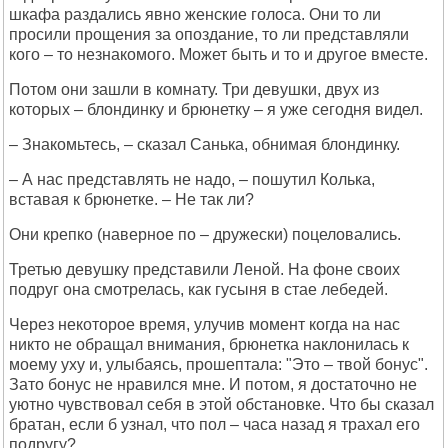
шкафа раздались явно женские голоса. Они то ли
просили прощения за опоздание, то ли представляли
кого – то незнакомого. Может быть и то и другое вместе.
Потом они зашли в комнату. Три девушки, двух из
которых – блондинку и брюнетку – я уже сегодня видел.
– Знакомьтесь, – сказал Санька, обнимая блондинку.
– А нас представлять не надо, – пошутил Колька,
вставая к брюнетке. – Не так ли?
Они крепко (наверное по – дружески) поцеловались.
Третью девушку представили Леной. На фоне своих
подруг она смотрелась, как гусыня в стае лебедей.
Через некоторое время, улучив момент когда на нас
никто не обращал внимания, брюнетка наклонилась к
моему уху и, улыбаясь, прошептала: "Это – твой бонус".
Зато бонус не нравился мне. И потом, я достаточно не
уютно чувствовал себя в этой обстановке. Что бы сказал
братан, если б узнал, что пол – часа назад я трахал его
подругу?