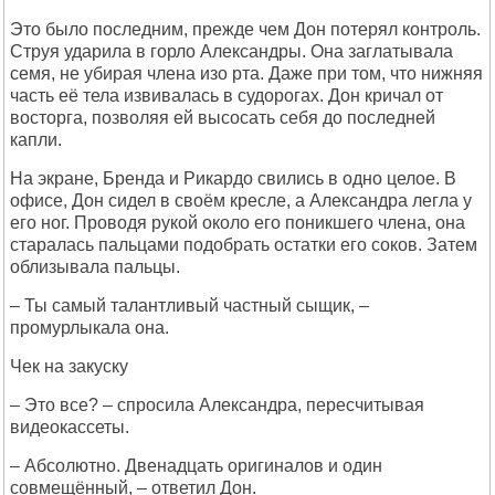
Это было последним, прежде чем Дон потерял контроль.
Струя ударила в горло Александры. Она заглатывала
семя, не убирая члена изо рта. Даже при том, что нижняя
часть её тела извивалась в судорогах. Дон кричал от
восторга, позволяя ей высосать себя до последней
капли.
На экране, Бренда и Рикардо свились в одно целое. В
офисе, Дон сидел в своём кресле, а Александра легла у
его ног. Проводя рукой около его поникшего члена, она
старалась пальцами подобрать остатки его соков. Затем
облизывала пальцы.
– Ты самый талантливый частный сыщик, –
промурлыкала она.
Чек на закуску
– Это все? – спросила Александра, пересчитывая
видеокассеты.
– Абсолютно. Двенадцать оригиналов и один
совмещённый, – ответил Дон.