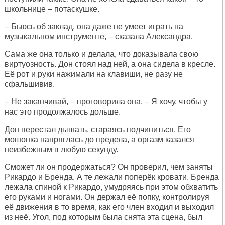
школьнице – потаскушке.
– Бьюсь об заклад, она даже не умеет играть на
музыкальном инструменте, – сказала Александра.
Сама же она только и делала, что доказывала свою
виртуозность. Дон стоял над ней, а она сидела в кресле.
Её рот и руки нажимали на клавиши, не разу не
сфальшивив.
– Не заканчивай, – проговорила она. – Я хочу, чтобы у
нас это продолжалось дольше.
Дон перестал дышать, стараясь подчиниться. Его
мошонка напряглась до предела, а оргазм казался
неизбежным в любую секунду.
Сможет ли он продержаться? Он проверил, чем заняты
Рикардо и Бренда. А те лежали поперёк кровати. Бренда
лежала спиной к Рикардо, умудряясь при этом обхватить
его руками и ногами. Он держал её попку, контролируя
её движения в то время, как его член входил и выходил
из неё. Угол, под которым была снята эта сцена, был