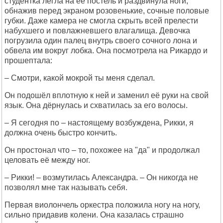
студентка легла на её постель и раздвинула ноги,
обнажив перед экраном розовенькие, сочные половые
губки. Даже камера не смогла скрыть всей прелести
набухшего и повлажневшего влагалища. Девочка
погрузила один палец внутрь своего сочного лона и
обвела им вокруг лобка. Она посмотрела на Рикардо и
прошептала:
– Смотри, какой мокрой ты меня сделал.
Он подошёл вплотную к ней и заменил её руки на свой
язык. Она дёрнулась и схватилась за его волосы.
– Я сегодня по – настоящему возбуждена, Рикки, я
должна очень быстро кончить.
Он простонал что – то, похожее на "да" и продолжал
целовать её между ног.
– Рикки! – возмутилась Александра. – Он никогда не
позволял мне так называть себя.
Первая виолончель оркестра положила ногу на ногу,
сильно придавив колени. Она казалась страшно