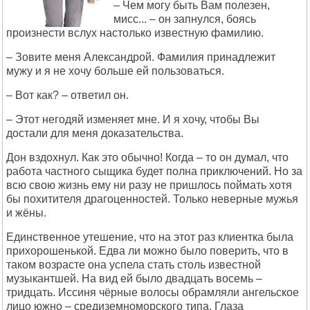
– Чем могу быть Вам полезен,
мисс... – он запнулся, боясь
произнести вслух настолько известную фамилию.
– Зовите меня Александрой. Фамилия принадлежит
мужу и я не хочу больше ей пользоваться.
– Вот как? – ответил он.
– Этот негодяй изменяет мне. И я хочу, чтобы Вы
достали для меня доказательства.
Дон вздохнул. Как это обычно! Когда – то он думал, что
работа частного сыщика будет полна приключений. Но за
всю свою жизнь ему ни разу не пришлось поймать хотя
бы похитителя драгоценностей. Только неверные мужья
и жёны.
Единственное утешение, что на этот раз клиентка была
прихорошенькой. Едва ли можно было поверить, что в
таком возрасте она успела стать столь известной
музыкантшей. На вид ей было двадцать восемь –
тридцать. Иссиня чёрные волосы обрамляли ангельское
лицо южно – средиземноморского типа. Глаза