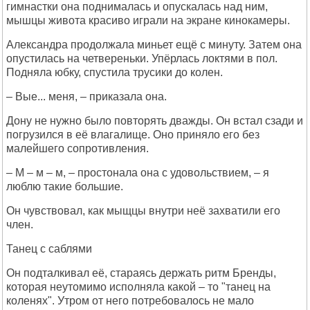
гимнастки она поднималась и опускалась над ним,
мышцы живота красиво играли на экране кинокамеры.
Александра продолжала миньет ещё с минуту. Затем она
опустилась на четвереньки. Упёрлась локтями в пол.
Подняла юбку, спустила трусики до колен.
– Вые... меня, – приказала она.
Дону не нужно было повторять дважды. Он встал сзади и
погрузился в её влагалище. Оно приняло его без
малейшего сопротивления.
– М – м – м, – простонала она с удовольствием, – я
люблю такие большие.
Он чувствовал, как мыщцы внутри неё захватили его
член.
Танец с саблями
Он подталкивал её, стараясь держать ритм Бренды,
которая неутомимо исполняла какой – то "танец на
коленях". Утром от него потребовалось не мало