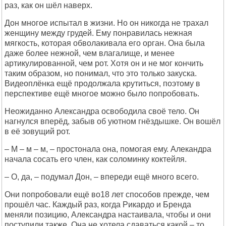
раз, как он шёл наверх.
Дон многое испытал в жизни. Но он никогда не трахал
женщину между грудей. Ему понравилась нежная
мягкость, которая обволакивала его орган. Она была
даже более нежной, чем влагалище, и менее
артикулированной, чем рот. Хотя он и не мог кончить
таким образом, но понимал, что это только закуска.
Видеоплёнка ещё продолжала крутиться, поэтому в
перспективе ещё многое можно было попробовать.
Неожиданно Александра освободила своё тело. Он
нагнулся вперёд, забыв об уютном гнёздышке. Он вошёл
в её зовущий рот.
– М – м – м, – простонала она, помогая ему. Алекандра
начала сосать его член, как соломинку коктейля.
– О, да, – подумал Дон, – впереди ещё много всего.
Они попробовали ещё во18 лет способов прежде, чем
прошёл час. Каждый раз, когда Рикардо и Бренда
меняли позицию, Александра настаивала, чтобы и они
поступили также. Она не хотела сдаваться какой – то