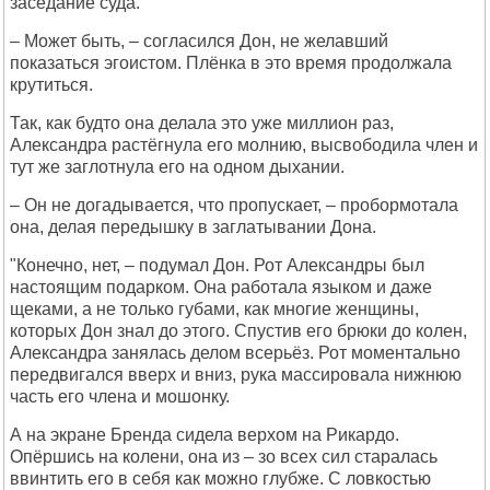
заседание суда.
– Может быть, – согласился Дон, не желавший
показаться эгоистом. Плёнка в это время продолжала
крутиться.
Так, как будто она делала это уже миллион раз,
Александра растёгнула его молнию, высвободила член и
тут же заглотнула его на одном дыхании.
– Он не догадывается, что пропускает, – пробормотала
она, делая передышку в заглатывании Дона.
"Конечно, нет, – подумал Дон. Рот Александры был
настоящим подарком. Она работала языком и даже
щеками, а не только губами, как многие женщины,
которых Дон знал до этого. Спустив его брюки до колен,
Александра занялась делом всерьёз. Рот моментально
передвигался вверх и вниз, рука массировала нижнюю
часть его члена и мошонку.
А на экране Бренда сидела верхом на Рикардо.
Опёршись на колени, она из – зо всех сил старалась
ввинтить его в себя как можно глубже. С ловкостью