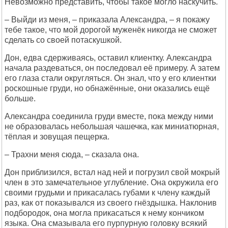
Невозможно представить, чтобы такое могло наскучить.
– Выйди из меня, – приказала Александра, – я покажу
тебе такое, что мой дорогой муженёк никогда не сможет
сделать со своей потаскушкой.
Дон, едва сдерживаясь, оставил клиентку. Александра
начала раздеваться, он последовал её примеру. А затем
его глаза стали округляться. Он знал, что у его клиентки
роскошные груди, но обнажённые, они оказались ещё
больше.
Александра соединила груди вместе, пока между ними
не образовалась небольшая чашечка, как миниатюрная,
тёплая и зовущая пещерка.
– Трахни меня сюда, – сказала она.
Дон приблизился, встал над ней и погрузил свой мокрый
член в это замечательное углубление. Она окружила его
своими грудьми и прикасалась губами к члену каждый
раз, как от показывался из своего гнёздышка. Наклонив
подбородок, она могла прикасаться к нему кончиком
языка. Она смазывала его пурпурную головку всякий