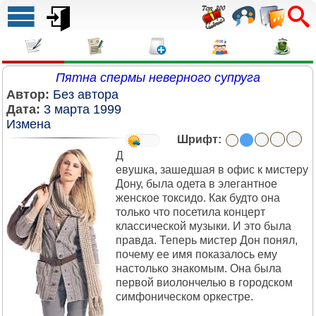
Пятна спермы неверного супруга
Автор:
Без автора
Дата:
3 марта 1999
Измена
Шрифт:
Д
евушка, зашедшая в офис к мистеру
Дону, была одета в элегантное
женское токсидо. Как будто она
только что посетила концерт
классической музыки. И это была
правда. Теперь мистер Дон понял,
почему ее имя показалось ему
настолько знакомым. Она была
первой виолончелью в городском
симфоническом оркестре.