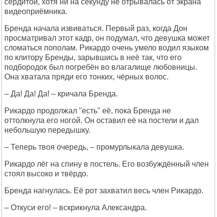
сердитой, хотя ни на секунду не отрывалась от экрана
видеоприёмника.
Бренда начала извиваться. Первый раз, когда Дон
просматривал этот кадр, он подумал, что девушка может
сломаться пополам. Рикардо очень умело водил языком
по клитору Бренды, зарывшись в неё так, что его
подбородок был погребён во влагалище любовницы.
Она хватала пряди его тонких, чёрных волос.
– Да! Да! Да! – кричала Бренда.
Рикардо продолжал "есть" её, пока Бренда не
оттолкнула его ногой. Он оставил её на постели и дал
небольшую передышку.
– Теперь твоя очередь, – промурлыкала девушка.
Рикардо лёг на спину в постель. Его возбуждённый член
стоял высоко и твёрдо.
Бренда нагнулась. Её рот захватил весь член Рикардо.
– Откуси его! – вскрикнула Александра.