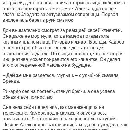
из грудей, девочка подставила вторую к лицу любовника,
прося его повторить тоже самое. Александра во все
глаза наблюдала за энтузиазмом соперницы. Первая
виолончель берет в руки смычок
Дон внимательно смотрел за реакцией своей клиентки.
Она даже не моргнула, когда камера показывала
крупным планом лицо Рикардо и живот Бренды. Кадров
в полный рост было бы вполне достаточно для
выполнения задания. Но сыщик полагал, что некоторая
инициатива может понравится его клиентке. Он делал
это с определённой мыслью на будущее.
– Дай же мне раздеться, глупыш, – с улыбкой сказала
Бренда.
Рикардо сел на постель, стянул брюки, а она успела
обнажиться полностью.
Она вела себя перед ним, как маникенщица на
телеэкране. Камера поднималась и опускалась,
показывая всё, от кончиков пальцев ног до макушки.
Ноздри Александры расширились, когда она увидела, как