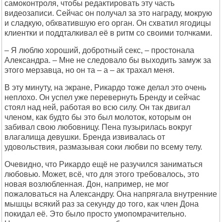
самоконтроля, чтобы редактировать эту часть
видеозаписи. Сейчас он получал за это награду, мокрую
и сладкую, обхватившую его орган. Он схватил ягодицы
клиентки и поддталкивал её в ритм со своими толчками.
– Я люблю хороший, добротный секс, – простонала
Александра. – Мне не следовало бы выходить замуж за
этого мерзавца, но он та – а – ак трахал меня.
В эту минуту, на экране, Рикардо тоже делал это очень
неплохо. Он успел уже перевернуть Бренду и сейчас
стоял над ней, работая во всю силу. Он так двигал
членом, как будто бы это был молоток, которым он
забивал свою любовницу. Пена пузырилась вокруг
влагалища девушки. Бренда извивалась от
удовольствия, размазывая соки любви по всему телу.
Очевидно, что Рикардо ещё не разучился заниматься
любовью. Может, всё, что для этого требовалось, это
новая возлюбленная. Дон, например, не мог
пожаловаться на Александру. Она напрягала внутренние
мышцы всякий раз за секунду до того, как член Дона
покидал её. Это было просто умопомрачительно.