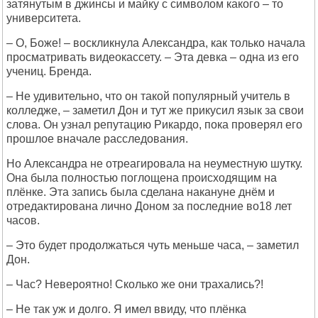
затянутым в джинсы и майку с символом какого – то
университета.
– О, Боже! – воскликнула Александра, как только начала
просматривать видеокассету. – Эта девка – одна из его
учениц. Бренда.
– Не удивительно, что он такой популярный учитель в
колледже, – заметил Дон и тут же прикусил язык за свои
слова. Он узнал репутацию Рикардо, пока проверял его
прошлое вначале расследования.
Но Александра не отреагировала на неуместную шутку.
Она была полностью поглощена происходящим на
плёнке. Эта запись была сделана накануне днём и
отредактирована лично Доном за последние во18 лет
часов.
– Это будет продолжаться чуть меньше часа, – заметил
Дон.
– Час? Невероятно! Сколько же они трахались?!
– Не так уж и долго. Я имел ввиду, что плёнка