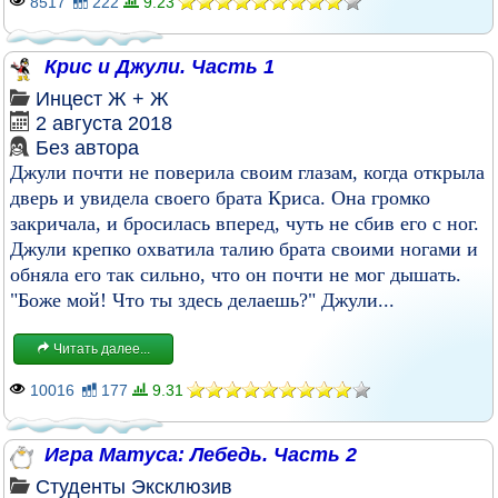
8517
222
9.23
Крис и Джули. Часть 1
Инцест
Ж + Ж
2 августа 2018
Без автора
Джули почти не поверила своим глазам, когда открыла
дверь и увидела своего брата Криса. Она громко
закричала, и бросилась вперед, чуть не сбив его с ног.
Джули крепко охватила талию брата своими ногами и
обняла его так сильно, что он почти не мог дышать.
"Боже мой! Что ты здесь делаешь?" Джули...
Читать далее...
10016
177
9.31
Игра Матуса: Лебедь. Часть 2
Студенты
Эксклюзив