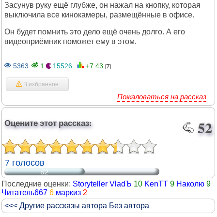
Засунув руку ещё глубже, он нажал на кнопку, которая
выключила все кинокамеры, размещённые в офисе.
Он будет помнить это дело ещё очень долго. А его
видеоприёмник поможет ему в этом.
5363
1
15526
+7.43
[7]
В избранное
Пожаловаться на рассказ
Оцените этот рассказ:
52
7 голосов
52
Последние оценки:
Storyteller VladЪ
10
KenTT
9
Наколю
9
Читатель667
6
маркиз
2
<<< Другие рассказы автора Без автора