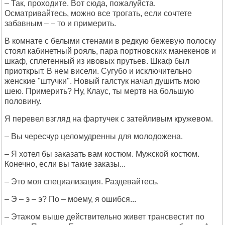
– Так, проходите. Вот сюда, пожалуйста.
Осматривайтесь, можно все трогать, если сочтете
забавным – – то и примерить.
В комнате с белыми стенами в редкую бежевую полоску
стоял кабинетный рояль, пара портновских манекенов и
шкаф, сплетенный из ивовых прутьев. Шкаф был
приоткрыт. В нем висели. Сугубо и исключительно
женские "штучки". Новый галстук начал душить мою
шею. Примерить? Ну, Клаус, ты мертв на большую
половину.
Я перевел взгляд на фартучек с затейливым кружевом.
– Вы чересчур целомудренны для молодожена.
– Я хотел бы заказать вам костюм. Мужской костюм.
Конечно, если вы такие заказы...
– Это моя специализация. Раздевайтесь.
– Э – э – э? По – моему, я ошибся...
– Этажом выше действительно живет трансвестит по