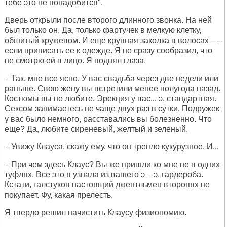
тебе это не понадобится".
Дверь открыли после второго длинного звонка. На ней
был только он. Да, только фартучек в мелкую клетку,
обшитый кружевом. И еще крупная заколка в волосах – –
если приписать ее к одежде. Я не сразу сообразил, что
не смотрю ей в лицо. Я поднял глаза.
– Так, мне все ясно. У вас свадьба через две недели или
раньше. Свою жену вы встретили менее полугода назад.
Костюмы вы не любите. Эрекция у вас... э, стандартная.
Сексом занимаетесь не чаще двух раз в сутки. Подружек
у вас было немного, расставались вы болезненно. Что
еще? Да, любите сиреневый, желтый и зеленый.
– Увижу Клауса, скажу ему, что он трепло кукурузное. И...
– При чем здесь Клаус? Вы же пришли ко мне не в одних
туфлях. Все это я узнала из вашего э – э, гардероба.
Кстати, галстуков настоящий джентльмен второпях не
покупает. Фу, какая прелесть.
Я твердо решил начистить Клаусу физиономию.