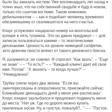
было бы заказать костюм. Уже восемнадцать лет назад я
точно знал, что на собственной свадьбе я буду в новом,
только что сшитом костюме. Таком немножко
дебильноватом – – как и подобает человеку, временно
обезумевшему от свалившегося на него счастья.
Клаус услужливо нацарапал номер на монгольской
купюре в пять тугриков. Это он давно придумал – – для
записок пользоваться какими – то экзотическими
дензнаками. Ценность на уровне немецкой салфетки,
зато девочки просто млеют от такого денежного блеска.
Я, разумеется, не сомлел. Я спросил: "Как звать". – "Еще
не знаю" – – "То есть?" – – "Каждый клиент дает ей свое
имя. Потом". "А звонить – то когда лучше?" –
"Немедленно".
Трубку сняли через два звонка. "Если вы
заинтересованы в оперативности, приезжайте сейчас.
Ближайшие двенадцать дней у меня уже расписаны".
Клаус ехидно заулыбался и предложил подкинуть меня
до места. "Нет уж. Где по дороге можно купить
приличные носки. Ну, и галстук, пожалуй?.. " – – "Пустое,