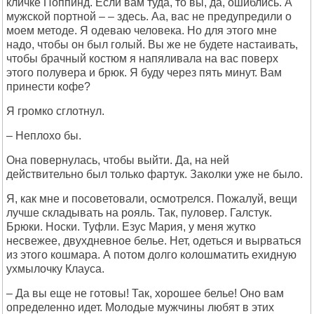
кличке Поппинд. Если вам туда, то вы, да, ошиблись. А
мужской портной – – здесь. Аа, вас не предупредили о
моем методе. Я одеваю человека. Но для этого мне
надо, чтобы он был голый. Вы же не будете настаивать,
чтобы брачный костюм я напяливала на вас поверх
этого полувера и брюк. Я буду через пять минут. Вам
принести кофе?
Я громко сглотнул.
– Неплохо бы.
Она повернулась, чтобы выйти. Да, на ней
действительно был только фартук. Заколки уже не было.
Я, как мне и посоветовали, осмотрелся. Пожалуй, вещи
лучше складывать на рояль. Так, пуловер. Галстук.
Брюки. Носки. Туфли. Езус Мария, у меня жутко
несвежее, двухдневное белье. Нет, одеться и вырваться
из этого кошмара. А потом долго колошматить ехидную
ухмылочку Клауса.
– Да вы еще не готовы! Так, хорошее белье! Оно вам
определенно идет. Молодые мужчины любят в этих